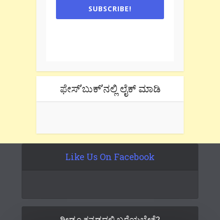
SUBSCRIBE!
One e-mail a week. We don't spam.
Don't forget to check the promotional
tab if you are using gmail.
ಫೇಸ್’ಬುಕ್’ನಲ್ಲಿ ಲೈಕ್ ಮಾಡಿ
Like Us On Facebook
ರೀಡೂ ಕನ್ನಡದಲ್ಲಿ ಬರೆಯಬೇಕೆ?