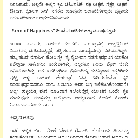
ಬರಬಹುದು, ಅಲ್ಲದೇ ಅಲ್ಲಿನ ಕೃಷಿ ಚಟುವಟಿಕೆ, ಪಕ್ಷಿ ವೀಕ್ಷಣೆ, ನಕ್ಷತ್ರ ವೀಕ್ಷಣೆ,
ಟ್ರೆಕ್ಕಿಂಗ್, ರೈಡಿಂಗ್ ಹೀಗೆ ನಗರದ ಯಾವುದೇ ಜಂಜಾಟಗಳಿಲ್ಲದೇ ಪ್ರಕೃತಿಯ
ಸಹಜ ಸೌಂದರ್ಯ ಅನುಭವಿಸಬಹುದು.
“Farm of Happiness” ಹಿಂದೆ ದಂಪತಿಗಳ ಹತ್ತು ವರುಷದ ಶ್ರಮ
೨೦೦೫ರ ಸಮಯ, ರಾಹುಲ್ ಕುಲಕರ್ಣಿ ಮುಂಬೈನಲ್ಲಿ ಅಡ್ವಟೈಸಿಂಗ್
ವಿಭಾಗದಲ್ಲಿ ದುಡಿಯುತ್ತಿದ್ದರೆ, ಪತ್ನಿ ಸಂಪದಾ ಮುಂಬೈಯಲ್ಲೇ ನಟಿಯಾಗಿದ್ದಳು.
ಹತ್ತು ಹಲವು ರೆಸಾರ್ಟ್-ಹೋಂ ಸ್ಟೇ- ಹೈ-ಫೈ ಜೀವನ ನಡೆಸುತ್ತಿದ್ದವರಿಗೆ ಯಾಕೋ
ಇವೆಲ್ಲವೂ ಸಾಕೆನಿಸಲು ಶುರುವಾಗಿತ್ತು, ಎಲ್ಲದಕ್ಕೂ ಒಂದು ಬ್ರೇಕ್ ಬೇಕು
ಎನಿಸತೊಡಗಿತ್ತು. ಆಗ ಇವರಿಬ್ಬರಿಗೂ ನೆನಪಾಗಿದ್ದು ಹುಟ್ಟೂರಾದ ರತ್ನಗಿರಿಯ
ಪುಟ್ಟ ಹಳ್ಳಿ. ರಾಹುಲ್ ಹೇಳುತ್ತಾರೆ “ನನ್ನ ಹಿರಿಯರೇನೋ ಕೃಷಿ
ಮಾಡುತ್ತಿದ್ದವರಾದರೂ, ನಾನು ಎಂದಿಗೂ ಅದರ ಬಗ್ಗೆ ತಲೆಕೆಡಿಸಿಕೊಂಡವನೇ
ಅಲ್ಲ.” ಹಳ್ಳಿಯತ್ತ ಮನ ಮಾಡಿದಾಗ ತಲೆಯಲ್ಲಿದ್ದ ಯೋಚನೆ ಒಂದೇ ಕೃಷಿ
ಮಾಡುವುದು ಮಾತ್ರವಲ್ಲ ಅಲ್ಲೊಂದು ಅದ್ಭುತವಾದ ನೇಚರ್ ರೆಸಾರ್ಟ್
ನಿರ್ಮಾಣವಾಗಬೇಕು ಎಂದು.
‘ಅನ್ನ’ದ ಅರಿವು
ಆದರೆ ಹಳ್ಳಿಗೆ ಬಂದ ಮೇಲೆ ‘ನೇಚರ್ ರೆಸಾರ್ಟ್’ ಬೇರೊಂದು ತಿರುವನ್ನು
ಕಂಡುಕೊಂಡಿತು. ಹಿರಿಯರಾದ ಅನುಭವಿಗಳಾದ ಶೇಖರ್ ಬಡ್ಸಾಲ್ವೆ ಅವರು ಈ