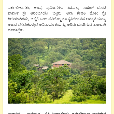
ಏಳು-ಬೀಳುಗಳು, ಹಲವು ಪ್ರಯೋಗಗಳು ನಡೆಸುತ್ತಾ ರಾಹುಲ್ ದಂಪತಿ
ಫಾರ್ಮ್ ಸ್ಟೇ ಆರಂಭಿಸಿಯೇ ಬಿಟ್ಟರು. ಅದು ಕೇವಲ ಹೋಂ ಸ್ಟೇ
ರೀತಿಯಾಗಿರದೇ, ಅಲ್ಲಿಗೆ ಬಂದ ಪ್ರತಿಯೊಬ್ಬನೂ ಕೃಷಿಜೀವನದ ಅಗತ್ಯತೆಯನ್ನು,
ಆಹಾರ ಬೆಳೆದುಕೊಳ್ಳುವ ಅನಿವಾರ್ಯತೆಯನ್ನು ಅರಿವು ಮೂಡಿಸುವ ತಾಣವಾಗಿ
ಮಾರ್ಪಟ್ಟಿತು.
ಸ್ವಾಭಾವಿಕ – ಸಾವಯವ ಕೃಷಿ ವಿಧಾನಗಳನ್ನು ಅನುಸರಿಸುತ್ತಾ ಬಂದಿರುವ