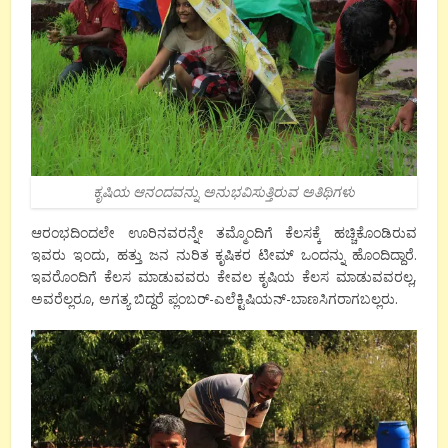
ಕೃಷಿಯ ಆನಂದವನ್ನು ಅನುಭವಿಸುತ್ತಿರುವ ಅತಿಥಿಗಳು
ಆರಂಭದಿಂದಲೇ ಊರಿನವರನ್ನೇ ತಮ್ಮೊಂದಿಗೆ ಕೆಲಸಕ್ಕೆ ಹಚ್ಚಿಕೊಂಡಿರುವ
ಇವರು ಇಂದು, ಹತ್ತು ಜನ ನುರಿತ ಕೃಷಿಕರ ಟೀಮ್ ಒಂದನ್ನು ಹೊಂದಿದ್ದಾರೆ.
ಇವರೊಂದಿಗೆ ಕೆಲಸ ಮಾಡುವವರು ಕೇವಲ ಕೃಷಿಯ ಕೆಲಸ ಮಾಡುವವರಲ್ಲ,
ಅವರೆಲ್ಲರೂ, ಅಗತ್ಯ ಬಿದ್ದರೆ ಪ್ಲಂಬರ್-ಎಲೆಕ್ಟಿಷಿಯನ್-ಬಾಣಸಿಗರಾಗಬಲ್ಲರು.