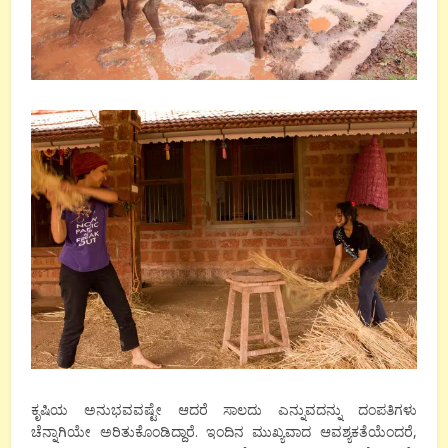
ಕೃಷಿಯ ಅನುಭವವಷ್ಟೇ ಆದರೆ ಸಾಲದು ಎನ್ನುವದನ್ನು ದಂಪತಿಗಳು
ಚೆನ್ನಾಗಿಯೇ ಅರಿತುಕೊಂಡಿದ್ದಾರೆ. ಇಂದಿನ ಮುಖ್ಯವಾದ ಆವಶ್ಯಕತೆಯೆಂದರೆ,