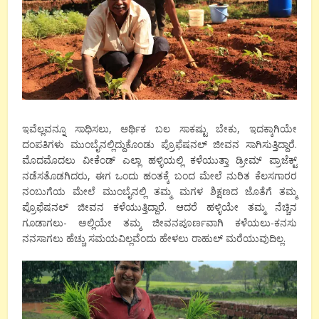
ಇವೆಲ್ಲವನ್ನೂ ಸಾಧಿಸಲು, ಆರ್ಥಿಕ ಬಲ ಸಾಕಷ್ಟು ಬೇಕು, ಇದಕ್ಕಾಗಿಯೇ
ದಂಪತಿಗಳು ಮುಂಬೈನಲ್ಲಿದ್ದುಕೊಂಡು ಪ್ರೊಫೆಷನಲ್ ಜೀವನ ಸಾಗಿಸುತ್ತಿದ್ದಾರೆ.
ಮೊದಮೊದಲು ವೀಕೆಂಡ್ ಎಲ್ಲಾ ಹಳ್ಳಿಯಲ್ಲಿ ಕಳೆಯುತ್ತಾ ಡ್ರೀಮ್ ಪ್ರಾಜೆಕ್ಟ್
ನಡೆಸತೊಡಗಿದರು, ಈಗ ಒಂದು ಹಂತಕ್ಕೆ ಬಂದ ಮೇಲೆ ನುರಿತ ಕೆಲಸಗಾರರ
ನಂಬುಗೆಯ ಮೇಲೆ ಮುಂಬೈನಲ್ಲಿ ತಮ್ಮ ಮಗಳ ಶಿಕ್ಷಣದ ಜೊತೆಗೆ ತಮ್ಮ
ಪ್ರೊಫೆಷನಲ್ ಜೀವನ ಕಳೆಯುತ್ತಿದ್ದಾರೆ. ಆದರೆ ಹಳ್ಳಿಯೇ ತಮ್ಮ ನೆಚ್ಚಿನ
ಗೂಡಾಗಲು- ಅಲ್ಲಿಯೇ ತಮ್ಮ ಜೀವನಪೂರ್ಣವಾಗಿ ಕಳೆಯಲು-ಕನಸು
ನನಸಾಗಲು ಹೆಚ್ಚು ಸಮಯವಿಲ್ಲವೆಂದು ಹೇಳಲು ರಾಹುಲ್ ಮರೆಯುವುದಿಲ್ಲ.