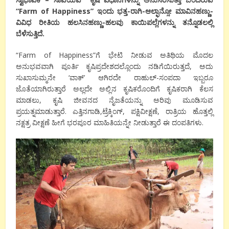
“Farm of Happiness” ಇಂದು ಭತ್ತ-ರಾಗಿ-ಆಲ್ಫಾನ್ಸೋ ಮಾವಿನಹಣ್ಣು-
ವಿವಿಧ ರೀತಿಯ ಹಲಸಿನಹಣ್ಣು-ಹಲವು ಕಾಯಿಪಲ್ಲೆಗಳನ್ನು ತನ್ನೊಡಲಲ್ಲಿ
ಬೆಳೆಸುತ್ತಿದೆ.
“Farm of Happiness”ಗೆ ಭೇಟಿ ನೀಡುವ ಅತಿಥಿಯ ಮೊದಲ
ಅನುಭವವಾಗಿ ಪೂರ್ತಿ ಕೃಷಿಪ್ರದೇಶದಲ್ಲೊಂದು ನಡಿಗೆಯಿರುತ್ತದೆ, ಅದು
ಸುಖಾಸುಮ್ಮನೇ ‘ವಾಕ್’ ಆಗಿರದೇ ರಾಹುಲ್-ಸಂಪದಾ ಇಬ್ಬರೂ
ಜೊತೆಯಾಗಿರುತ್ತಾರೆ ಅಲ್ಲದೇ ಅಲ್ಲಿನ ಕೃಷಿಕರೊಂದಿಗೆ ಕೃಷಿಕರಾಗಿ ಕೆಲಸ
ಮಾಡಲು, ಕೃಷಿ ಜೀವನದ ನೈಜತೆಯನ್ನು ಅರಿವು ಮೂಡಿಸುವ
ಪ್ರಯತ್ನಮಾಡುತ್ತಾರೆ. ಎತ್ತಿನಗಾಡಿ,ಟ್ರೆಕ್ಕಿಂಗ್, ಪಕ್ಷಿವೀಕ್ಷಣೆ, ರಾತ್ರಿಯ ಹೊತ್ತಲ್ಲಿ
ನಕ್ಷತ್ರ ವೀಕ್ಷಣೆ ಹೀಗೆ ಭರಪೂರ ಮಾಹಿತಿಯನ್ನೇ ನೀಡುತ್ತಾರೆ ಈ ದಂಪತಿಗಳು.