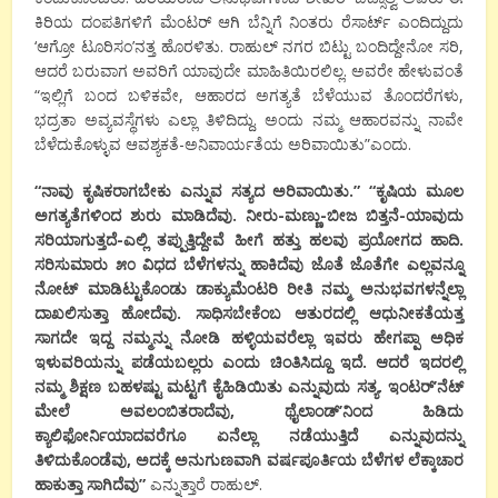
ಕಿರಿಯ ದಂಪತಿಗಳಿಗೆ ಮೆಂಟರ್ ಆಗಿ ಬೆನ್ನಿಗೆ ನಿಂತರು ರೆಸಾರ್ಟ್ ಎಂದಿದ್ದುದು
‘ಆಗ್ರೋ ಟೂರಿಸಂ’ನತ್ತ ಹೊರಳಿತು. ರಾಹುಲ್ ನಗರ ಬಿಟ್ಟು ಬಂದಿದ್ದೇನೋ ಸರಿ,
ಆದರೆ ಬರುವಾಗ ಅವರಿಗೆ ಯಾವುದೇ ಮಾಹಿತಿಯಿರಲಿಲ್ಲ. ಅವರೇ ಹೇಳುವಂತೆ
“ಇಲ್ಲಿಗೆ ಬಂದ ಬಳಿಕವೇ, ಆಹಾರದ ಅಗತ್ಯತೆ ಬೆಳೆಯುವ ತೊಂದರೆಗಳು,
ಭದ್ರತಾ ಅವ್ಯವಸ್ಥೆಗಳು ಎಲ್ಲಾ ತಿಳಿದಿದ್ದು. ಅಂದು ನಮ್ಮ ಆಹಾರವನ್ನು ನಾವೇ
ಬೆಳೆದುಕೊಳ್ಳುವ ಆವಶ್ಯಕತೆ-ಅನಿವಾರ್ಯತೆಯ ಅರಿವಾಯಿತು”ಎಂದು.
“ನಾವು ಕೃಷಿಕರಾಗಬೇಕು ಎನ್ನುವ ಸತ್ಯದ ಅರಿವಾಯಿತು.” “ಕೃಷಿಯ ಮೂಲ
ಅಗತ್ಯತೆಗಳಿಂದ ಶುರು ಮಾಡಿದೆವು. ನೀರು-ಮಣ್ಣು-ಬೀಜ ಬಿತ್ತನೆ-ಯಾವುದು
ಸರಿಯಾಗುತ್ತದೆ-ಎಲ್ಲಿ ತಪ್ಪುತ್ತಿದ್ದೇವೆ ಹೀಗೆ ಹತ್ತು ಹಲವು ಪ್ರಯೋಗದ ಹಾದಿ.
ಸರಿಸುಮಾರು ೫೦ ವಿಧದ ಬೆಳೆಗಳನ್ನು ಹಾಕಿದೆವು ಜೊತೆ ಜೊತೆಗೇ ಎಲ್ಲವನ್ನೂ
ನೋಟ್ ಮಾಡಿಟ್ಟುಕೊಂಡು ಡಾಕ್ಯುಮೆಂಟರಿ ರೀತಿ ನಮ್ಮ ಅನುಭವಗಳನ್ನೆಲ್ಲಾ
ದಾಖಲಿಸುತ್ತಾ ಹೋದೆವು. ಸಾಧಿಸಬೇಕೆಂಬ ಆತುರದಲ್ಲಿ ಆಧುನೀಕತೆಯತ್ತ
ಸಾಗದೇ ಇದ್ದ ನಮ್ಮನ್ನು ನೋಡಿ ಹಳ್ಳಿಯವರೆಲ್ಲಾ ಇವರು ಹೇಗಪ್ಪಾ ಅಧಿಕ
ಇಳುವರಿಯನ್ನು ಪಡೆಯಬಲ್ಲರು ಎಂದು ಚಿಂತಿಸಿದ್ದೂ ಇದೆ. ಆದರೆ ಇದರಲ್ಲಿ
ನಮ್ಮ ಶಿಕ್ಷಣ ಬಹಳಷ್ಟು ಮಟ್ಟಗೆ ಕೈಹಿಡಿಯಿತು ಎನ್ನುವುದು ಸತ್ಯ. ಇಂಟರ್’ನೆಟ್
ಮೇಲೆ ಅವಲಂಬಿತರಾದೆವು, ಥೈಲಾಂಡ್’ನಿಂದ ಹಿಡಿದು
ಕ್ಯಾಲಿಫೋರ್ನಿಯಾದವರೆಗೂ ಏನೆಲ್ಲಾ ನಡೆಯುತ್ತಿದೆ ಎನ್ನುವುದನ್ನು
ತಿಳಿದುಕೊಂಡೆವು, ಅದಕ್ಕೆ ಅನುಗುಣವಾಗಿ ವರ್ಷಪೂರ್ತಿಯ ಬೆಳೆಗಳ ಲೆಕ್ಕಾಚಾರ
ಹಾಕುತ್ತಾ ಸಾಗಿದೆವು”
ಎನ್ನುತ್ತಾರೆ ರಾಹುಲ್.