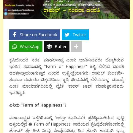
Share on Facebook
Twitter
WhatsApp
Buffer
ಕೃಷಿಯೆಂದರೆ ನರಕ, ಮಾಡಲಸಾಧ್ಯ ಎಂದು ಭಾವಿಸುವವರೇ ಹೆಚ್ಚಾಗಿರುವ
ಇಂದಿನ ಸಮಾಜದಲ್ಲಿ “Farm of Happiness” ಕಟ್ಟಿ ಬೆಳೆಸಿದ ದಂಪತಿ
ಆದರ್ಶಪ್ರಾಯರಾಗುತ್ತಾರೆ ಎಂದರೆ ಉತ್ಪ್ರೇಕ್ಷೆಯಾಗದು. ರಾಹುಲ್ ಕುಲಕರ್ಣಿ-
ಸಂಪದಾ ಈರ್ವರೂ ಚಿಕ್ಕಂದಿನಿಂದ ಕೃಷಿ ಜೀವನದಲ್ಲಿ ಬೆಳೆದವರಲ್ಲ, ಮುಂಬೈ
ಎಂಬ ಮಾಯಾನಗರಿಯಲ್ಲಿ ವೈಟ್ ಕಾಲರ್ ಜಾಬ್ ಮಾಡುತ್ತಿರುವವರು
ಇವರಿಬ್ಬರು.
ಏನಿದು “Farm of Happiness”?
ಮಹಾರಾಷ್ಟ್ರದ ರತ್ನಗಿರಿಯಲ್ಲಿ ‘ಆಗ್ರೋ ಟೂರಿಸಂ’ಗೆ ಪ್ರಸಿದ್ಧಿಯಾಗಿರುವ ಪುಟ್ಟ
ಹಳ್ಳಿಯಲ್ಲಿದೆ ಈ Farm of Happiness. ಸಾವಯವ ಕೃಷಿಪ್ರದೇಶವೊಂದರಲ್ಲಿ
ಹೋಮ್ ಸ್ಟೇ ರೀತಿ ನೀವು ಕೆಲವೊಂದಿಷ್ಟು ದಿನ ಹೋಗಿ ಹಾಯಾಗಿ ಇದ್ದು