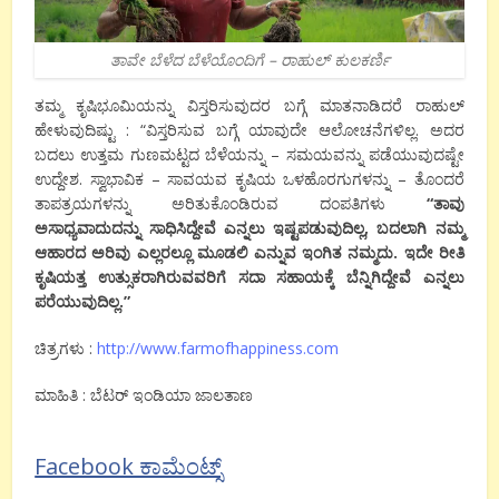
ತಾವೇ ಬೆಳೆದ ಬೆಳೆಯೊಂದಿಗೆ – ರಾಹುಲ್ ಕುಲಕರ್ಣಿ
ತಮ್ಮ ಕೃಷಿಭೂಮಿಯನ್ನು ವಿಸ್ತರಿಸುವುದರ ಬಗ್ಗೆ ಮಾತನಾಡಿದರೆ ರಾಹುಲ್
ಹೇಳುವುದಿಷ್ಟು : “ವಿಸ್ತರಿಸುವ ಬಗ್ಗೆ ಯಾವುದೇ ಆಲೋಚನೆಗಳಿಲ್ಲ. ಅದರ
ಬದಲು ಉತ್ತಮ ಗುಣಮಟ್ಟದ ಬೆಳೆಯನ್ನು – ಸಮಯವನ್ನು ಪಡೆಯುವುದಷ್ಟೇ
ಉದ್ದೇಶ. ಸ್ವಾಭಾವಿಕ – ಸಾವಯವ ಕೃಷಿಯ ಒಳಹೊರಗುಗಳನ್ನು – ತೊಂದರೆ
ತಾಪತ್ರಯಗಳನ್ನು ಅರಿತುಕೊಂಡಿರುವ ದಂಪತಿಗಳು
“ತಾವು
ಅಸಾಧ್ಯವಾದುದನ್ನು ಸಾಧಿಸಿದ್ದೇವೆ ಎನ್ನಲು ಇಷ್ಟಪಡುವುದಿಲ್ಲ, ಬದಲಾಗಿ ನಮ್ಮ
ಆಹಾರದ ಅರಿವು ಎಲ್ಲರಲ್ಲೂ ಮೂಡಲಿ ಎನ್ನುವ ಇಂಗಿತ ನಮ್ಮದು. ಇದೇ ರೀತಿ
ಕೃಷಿಯತ್ತ ಉತ್ಸುಕರಾಗಿರುವವರಿಗೆ ಸದಾ ಸಹಾಯಕ್ಕೆ ಬೆನ್ನಿಗಿದ್ದೇವೆ ಎನ್ನಲು
ಪರೆಯುವುದಿಲ್ಲ.”
ಚಿತ್ರಗಳು :
http://www.farmofhappiness.com
ಮಾಹಿತಿ : ಬೆಟರ್ ಇಂಡಿಯಾ ಜಾಲತಾಣ
Facebook ಕಾಮೆಂಟ್ಸ್