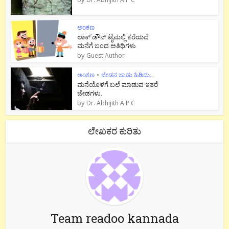
ಅಂಕಣ
ಲಾಕ್`ಡೌನ್ ಟೈಮಲ್ಲಿ ಕರೆಯದೆ
ಮನೆಗೆ ಬಂದ ಅತಿಥಿಗಳು
by
Guest Author
ಅಂಕಣ
•
ಜೇಡನ ಜಾಡು ಹಿಡಿದು..
ಮನೆಯೊಳಗೆ ಬಲೆ ಮಾಡುವ ಇತರೆ
ಜೇಡಗಳು.
by
Dr. Abhijith A P C
ಲೇಖಕರ ಕುರಿತು
Team readoo kannada