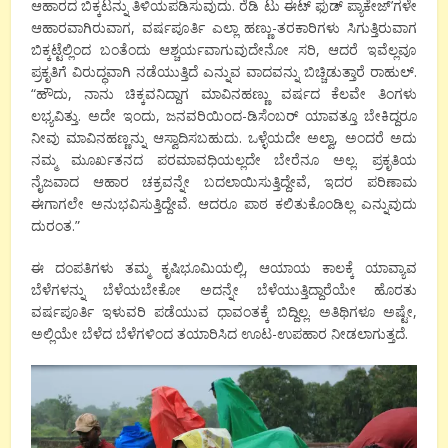
ಆಹಾರದ ಬಿಕ್ಕಟನ್ನು ತಿಳಿಯಪಡಿಸುವುದು. ರೆಡಿ ಟು ಈಟ್ ಫುಡ್ ಪ್ಯಾಕೇಜ್’ಗಳೇ
ಆಹಾರವಾಗಿರುವಾಗ, ವರ್ಷಪೂರ್ತಿ ಎಲ್ಲಾ ಹಣ್ಣು-ತರಕಾರಿಗಳು ಸಿಗುತ್ತಿರುವಾಗ
ಬಿಕ್ಕಟ್ಟೆಲ್ಲಿಂದ ಬಂತೆಂದು ಆಶ್ಚರ್ಯವಾಗುವುದೇನೋ ಸರಿ, ಆದರೆ ಇವೆಲ್ಲವೂ
ಪ್ರಕೃತಿಗೆ ವಿರುದ್ಧವಾಗಿ ನಡೆಯುತ್ತಿದೆ ಎನ್ನುವ ವಾದವನ್ನು ಬಿಚ್ಚಿಡುತ್ತಾರೆ ರಾಹುಲ್.
“ಹೌದು, ನಾನು ಚಿಕ್ಕವನಿದ್ದಾಗ ಮಾವಿನಹಣ್ಣು ವರ್ಷದ ಕೆಲವೇ ತಿಂಗಳು
ಲಭ್ಯವಿತ್ತು. ಅದೇ ಇಂದು, ಜನವರಿಯಿಂದ-ಡಿಸೆಂಬರ್ ಯಾವತ್ತೂ ಬೇಕಿದ್ದರೂ
ನೀವು ಮಾವಿನಹಣ್ಣನ್ನು ಆಸ್ವಾದಿಸಬಹುದು. ಒಳ್ಳೆಯದೇ ಅಲ್ವಾ, ಅಂದರೆ ಅದು
ನಮ್ಮ ಮೂರ್ಖತನದ ಪರಮಾವಧಿಯಲ್ಲದೇ ಬೇರೆನೂ ಅಲ್ಲ. ಪ್ರಕೃತಿಯ
ನೈಜವಾದ ಆಹಾರ ಚಕ್ರವನ್ನೇ ಬದಲಾಯಿಸುತ್ತಿದ್ದೇವೆ, ಇದರ ಪರಿಣಾಮ
ಈಗಾಗಲೇ ಅನುಭವಿಸುತ್ತಿದ್ದೇವೆ. ಆದರೂ ಪಾಠ ಕಲಿತುಕೊಂಡಿಲ್ಲ ಎನ್ನುವುದು
ದುರಂತ.”
ಈ ದಂಪತಿಗಳು ತಮ್ಮ ಕೃಷಿಭೂಮಿಯಲ್ಲಿ, ಆಯಾಯ ಕಾಲಕ್ಕೆ ಯಾವ್ಯಾವ
ಬೆಳೆಗಳನ್ನು ಬೆಳೆಯಬೇಕೋ ಅದನ್ನೇ ಬೆಳೆಯುತ್ತಿದ್ದಾರೆಯೇ ಹೊರತು
ವರ್ಷಪೂರ್ತಿ ಇಳುವರಿ ಪಡೆಯುವ ಧಾವಂತಕ್ಕೆ ಬಿದ್ದಿಲ್ಲ. ಅತಿಥಿಗಳೂ ಅಷ್ಟೇ,
ಅಲ್ಲಿಯೇ ಬೆಳೆದ ಬೆಳೆಗಳಿಂದ ತಯಾರಿಸಿದ ಊಟ-ಉಪಹಾರ ನೀಡಲಾಗುತ್ತದೆ.