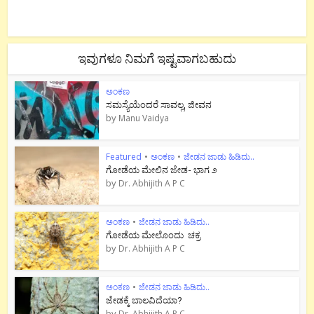
ಇವುಗಳೂ ನಿಮಗೆ ಇಷ್ಟವಾಗಬಹುದು
ಅಂಕಣ
ಸಮಸ್ಯೆಯೆಂದರೆ ಸಾವಲ್ಲ, ಜೀವನ
by
Manu Vaidya
Featured
•
ಅಂಕಣ
•
ಜೇಡನ ಜಾಡು ಹಿಡಿದು..
ಗೋಡೆಯ ಮೇಲಿನ ಜೇಡ- ಭಾಗ ೨
by
Dr. Abhijith A P C
ಅಂಕಣ
•
ಜೇಡನ ಜಾಡು ಹಿಡಿದು..
ಗೋಡೆಯ ಮೇಲೊಂದು ಚಕ್ರ
by
Dr. Abhijith A P C
ಅಂಕಣ
•
ಜೇಡನ ಜಾಡು ಹಿಡಿದು..
ಜೇಡಕ್ಕೆ ಬಾಲವಿದೆಯಾ?
by
Dr. Abhijith A P C