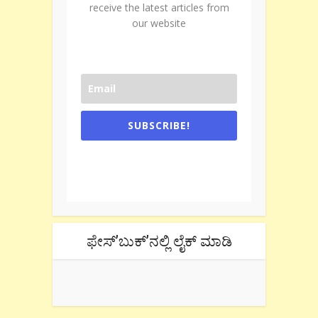
receive the latest articles from
our website
SUBSCRIBE!
One e-mail a week. We don't spam.
Don't forget to check the promotional
tab if you are using gmail.
ಫೇಸ್’ಬುಕ್’ನಲ್ಲಿ ಲೈಕ್ ಮಾಡಿ