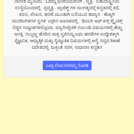
ನಾಗೇಶ ಮೈಸೂರು : ಓದಿದ್ದು ಇಂಜಿನಿಯರಿಂಗ್ , ವೃತ್ತಿ - ಬಹುರಾಷ್ಟ್ರೀಯ
ಸಂಸ್ಥೆಯೊಂದರಲ್ಲಿ. ಪ್ರವೃತ್ತಿ - ಪ್ರಾಜೆಕ್ಟ್ ಗಳ ಸಾಂಗತ್ಯದಲ್ಲೆ ಕನ್ನಡದಲ್ಲಿ ಕಥೆ,
ಕವನ, ಲೇಖನ, ಹರಟೆ ಮುಂತಾಗಿ ಬರೆಯುವ ಹವ್ಯಾಸ - ಹೆಚ್ಚಾಗಿ
'ಮನದಿಂಗಿತಗಳ ಸ್ವಗತ' ಬ್ಲಾಗಿನ ಅಖಾಡದಲ್ಲಿ . 'ಥಿಯರಿ ಆಫ್ ಕನ್ಸ್ ಟ್ರೈಂಟ್ಸ್'
ನೆಚ್ಚಿನ ಸಿದ್ದಾಂತಗಳಲ್ಲೊಂದು. ಮ್ಯಾನೇಜ್ಮೆಂಟ್ ಸಂಬಂಧಿ ವಿಷಯಗಳಲ್ಲಿ ಹೆಚ್ಚು
ಆಸಕ್ತಿ. 'ಗುಬ್ಬಣ್ಣ' ಹೆಸರಿನ ಪಾತ್ರ ಸೃಜಿಸಿದ್ದು ಲಘು ಹರಟೆಗಳ ಉದ್ದೇಶಕ್ಕಾಗಿ.
ವೈಜ್ಞಾನಿಕ, ಆಧ್ಯಾತ್ಮಿಕ ಮತ್ತು ಸೈದ್ದಾಂತಿಕ ವಿಷಯಗಳಲ್ಲಿ ಆಸ್ಥೆ. ಸದ್ಯದ ಠಿಕಾಣೆ
ವಿದೇಶದಲ್ಲಿ. ಮಿಕ್ಕಂತೆ ಸರಳ, ಸಾಧಾರಣ ಕನ್ನಡಿಗ
ಎಲ್ಲಾ ಲೇಖನಗಳನ್ನು ನೋಡಿ