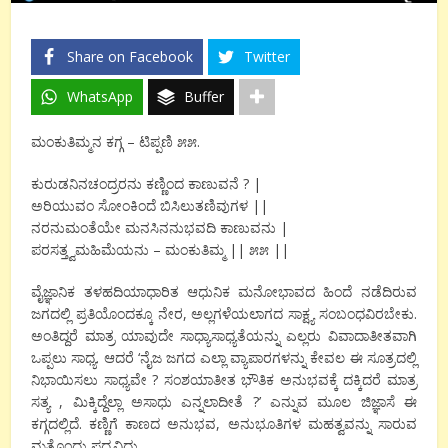
Share on Facebook
Twitter
WhatsApp
Buffer
ಮಂಕುತಿಮ್ಮನ ಕಗ್ಗ – ಟಿಪ್ಪಣಿ ೫೫.
ಕುರುಡನಿನಚಂದ್ರರನು ಕಣ್ಣಿಂದ ಕಾಣುವನೆ ? |
ಅರಿಯುವಂ ಸೋಂಕಿಂದೆ ಬಿಸಿಲುತಣಿವುಗಳ ||
ನರನುಮಂತೆಯೇ ಮನಸಿನನುಭವದಿ ಕಾಣುವನು |
ಪರಸತ್ತ್ವಮಹಿಮೆಯನು – ಮಂಕುತಿಮ್ಮ || ೫೫ ||
ವೈಜ್ಞಾನಿಕ ತಳಹದಿಯಾಧಾರಿತ ಆಧುನಿಕ ಮನೋಭಾವದ ಹಿಂದೆ ನಡೆದಿರುವ
ಜಗದಲ್ಲಿ ಪ್ರತಿಯೊಂದಕ್ಕೂ ನೇರ, ಅಲ್ಲಗಳೆಯಲಾಗದ ಸಾಕ್ಷ್ಯ ಸಂಬಂಧವಿರಬೇಕು.
ಅಂತಿದ್ದರೆ ಮಾತ್ರ ಯಾವುದೇ ಸಾಧ್ಯಾಸಾಧ್ಯತೆಯನ್ನು ಎಲ್ಲರು ವಿವಾದಾತೀತವಾಗಿ
ಒಪ್ಪಲು ಸಾಧ್ಯ. ಆದರೆ ‘ನೈಜ ಜಗದ ಎಲ್ಲಾ ವ್ಯಾಪಾರಗಳನ್ನು ಕೇವಲ ಈ ಸೂತ್ರದಲ್ಲಿ
ನಿಭಾಯಿಸಲು ಸಾಧ್ಯವೇ ? ಸಂಶಯಾತೀತ ಭೌತಿಕ ಅನುಭವಕ್ಕೆ ದಕ್ಕಿದರೆ ಮಾತ್ರ
ಸತ್ಯ , ಮಿಕ್ಕಿದ್ದೆಲ್ಲಾ ಅಸಾಧು ಎನ್ನಲಾದೀತೆ ?’ ಎನ್ನುವ ಮೂಲ ಜಿಜ್ಞಾಸೆ ಈ
ಕಗ್ಗದಲ್ಲಿದೆ. ಕಣ್ಣಿಗೆ ಕಾಣದ ಅನುಭವ, ಅನುಭೂತಿಗಳ ಮಹತ್ವವನ್ನು ಸಾರುವ
ಮತ್ತೊಂದು ಪದ್ಯವಿದು.