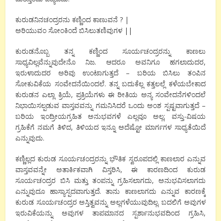
ಕುರುಡನಿನಚಂದ್ರರನು ಕಣ್ಣಿಂದ ಕಾಣುವನೆ ? |
ಅರಿಯುವಂ ಸೋಂಕಿಂದೆ ಬಿಸಿಲುತಣಿವುಗಳ ||
ಕುರುಡನೊಬ್ಬ ತನ್ನ ಕಣ್ಣಿಂದ ಸೂರ್ಯಚಂದ್ರರನ್ನು ಕಾಣಲು
ಸಾಧ್ಯವಿಲ್ಲವೆನ್ನುವುದೇನೊ ನಿಜ. ಆದರೂ ಅವನಿಗೂ ಹಗಲಾದುದರ,
ಇರುಳಾದುದರ ಅರಿವು ಉಂಟಾಗುತ್ತದೆ – ಬರಿಯ ಬಿಸಿಲು ತಂಪಿನ
ಸೋಕುವಿಕೆಯ ಸಂವೇದನೆಯಿಂದಲೆ. ತನ್ನ ಬದುಕೆಲ್ಲ ಕತ್ತಲಲ್ಲೆ ಕಳೆಯಬೇಕಾದ
ಕುರುಡನ ಎಲ್ಲಾ ಕ್ರಿಯೆ, ಪ್ರಕ್ರಿಯೆಗಳು ಈ ರೀತಿಯ ಅನ್ಯ ಸಂವೇದನೆಗಳಿಂದಲೆ
ನಿಭಾಯಿಸಲ್ಪಡುವ ವಾಸ್ತವವನ್ನು ಗಮನಿಸಿದರೆ ಒಂದು ಅಂಶ ಸ್ಪಷ್ಟವಾಗುತ್ತದೆ –
ಬರಿಯ ಇಂದ್ರೀಯಗ್ರಹಿತ ಅನುಭವಗಳೆ ಎಲ್ಲವೂ ಅಲ್ಲ; ವಸ್ತು-ವಿಷಯ
ಗ್ರಹಿಕೆಗೆ ನಮಗೆ ತಿಳಿದ, ತಿಳಿಯದ ಇನ್ನೂ ಅದೆಷ್ಟೋ ಮಾರ್ಗಗಳ ಸಾಧ್ಯತೆಯಿದೆ
ಎನ್ನುವುದು.
ಕಣ್ಣಿಲ್ಲದ ಕುರುಡ ಸೂರ್ಯಚಂದ್ರರನ್ನು ಭೌತಿಕ ಸ್ವರೂಪದಲ್ಲಿ ಕಾಣಲಾರ ಎನ್ನುವ
ವಾಸ್ತವವನ್ನೇ ಅತಾರ್ಕಿಕವಾಗಿ ವಿಸ್ತರಿಸಿ, ಈ ಕಾರಣದಿಂದ ಕುರುಡ
ಸೂರ್ಯಚಂದ್ರರ ಬಿಸಿ ಮತ್ತು ತಂಪನ್ನು ಗ್ರಹಿಸಲಾಗದು, ಅನುಭವಿಸಲಾಗದು
ಎನ್ನುವುದೂ ಹಾಸ್ಯಾಸ್ಪದವಾಗುತ್ತದೆ. ತಾನು ಕಾಣಲಾಗದು ಎನ್ನುವ ಕಾರಣಕ್ಕೆ
ಕುರುಡ ಸೂರ್ಯಚಂದ್ರರ ಅಸ್ತಿತ್ವವನ್ನು ಅಲ್ಲಗಳೆಯುವುದಿಲ್ಲ. ಬದಲಿಗೆ ಅವುಗಳ
ಇರುವಿಕೆಯನ್ನು ಅವುಗಳ ತಾಪಮಾನದ ಸ್ಪರ್ಶಾನುಭವದಿಂದ ಗ್ರಹಿಸಿ,