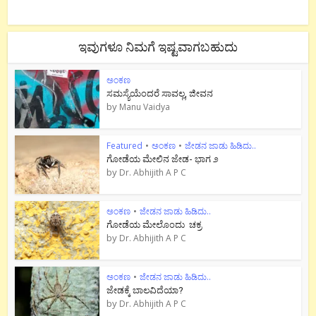
ಇವುಗಳೂ ನಿಮಗೆ ಇಷ್ಟವಾಗಬಹುದು
ಅಂಕಣ
ಸಮಸ್ಯೆಯೆಂದರೆ ಸಾವಲ್ಲ, ಜೀವನ
by
Manu Vaidya
Featured
•
ಅಂಕಣ
•
ಜೇಡನ ಜಾಡು ಹಿಡಿದು..
ಗೋಡೆಯ ಮೇಲಿನ ಜೇಡ- ಭಾಗ ೨
by
Dr. Abhijith A P C
ಅಂಕಣ
•
ಜೇಡನ ಜಾಡು ಹಿಡಿದು..
ಗೋಡೆಯ ಮೇಲೊಂದು ಚಕ್ರ
by
Dr. Abhijith A P C
ಅಂಕಣ
•
ಜೇಡನ ಜಾಡು ಹಿಡಿದು..
ಜೇಡಕ್ಕೆ ಬಾಲವಿದೆಯಾ?
by
Dr. Abhijith A P C