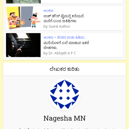
ಅಂಕಣ
ಲಾಕ್`ಡೌನ್ ಟೈಮಲ್ಲಿ ಕರೆಯದೆ
ಮನೆಗೆ ಬಂದ ಅತಿಥಿಗಳು
by
Guest Author
ಅಂಕಣ
•
ಜೇಡನ ಜಾಡು ಹಿಡಿದು..
ಮನೆಯೊಳಗೆ ಬಲೆ ಮಾಡುವ ಇತರೆ
ಜೇಡಗಳು.
by
Dr. Abhijith A P C
ಲೇಖಕರ ಕುರಿತು
Nagesha MN