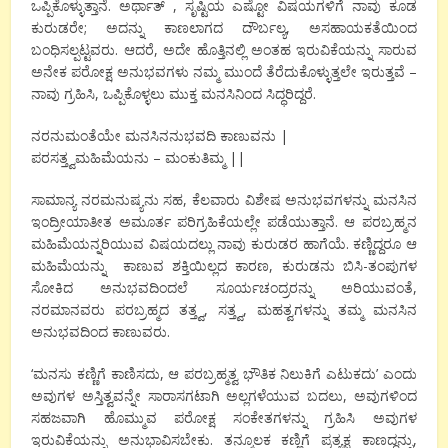
ಒಪ್ಪಿಕೊಳ್ಳುತ್ತಾನೆ. ಅರ್ಥಾತ್ , ಸೃಷ್ಟಿಯ ಎಷ್ಟೋ ವಿಷಯಗಳಿಗೆ ನಾವು ಕೂಡ
ಕುರುಡರೇ; ಅದನ್ನು ಕಾಣಲಾಗದ ದೌರ್ಬಲ್ಯ, ಅಸಹಾಯಕತೆಯಿಂದ
ಬಂಧಿಸಲ್ಪಟ್ಟವರು. ಆದರೆ, ಅದೇ ಹೊತ್ತಿನಲ್ಲಿ ಅಂತಹ ಇರುವಿಕೆಯನ್ನು ಸಾರುವ
ಅನೇಕ ಪರೋಕ್ಷ ಅನುಭವಗಳು ನಮ್ಮ ಮುಂದೆ ತೆರೆದುಕೊಳ್ಳುತ್ತಲೇ ಇರುತ್ತವೆ –
ನಾವು ಗ್ರಹಿಸಿ, ಒಪ್ಪಿಕೊಳ್ಳಲು ಮುಕ್ತ ಮನಸಿನಿಂದ ಸಿದ್ಧರಿದ್ದರೆ.
ನರನುಮಂತೆಯೇ ಮನಸಿನನುಭವದಿ ಕಾಣುವನು |
ಪರಸತ್ತ್ವಮಹಿಮೆಯನು – ಮಂಕುತಿಮ್ಮ ||
ಸಾಮಾನ್ಯ ನರಮನುಷ್ಯನು ಸಹ, ಕೆಲವಾರು ವಿಶೇಷ ಅನುಭವಗಳನ್ನು ಮನಸಿನ
ಇಂದ್ರೀಯಾತೀತ ಅಮೂರ್ತ ಪರಿಗ್ರಹಿಕೆಯಲ್ಲೇ ಪಡೆಯುತ್ತಾನೆ. ಆ ಪರಬ್ರಹ್ಮನ
ಮಹಿಮೆಯನ್ನರಿಯುವ ವಿಷಯದಲ್ಲು ನಾವು ಕುರುಡರ ಹಾಗೆಯೆ. ಕಣ್ಣಿದ್ದರೂ ಆ
ಮಹಿಮೆಯನ್ನು ಕಾಣುವ ಶಕ್ತಿಯಿಲ್ಲದ ಕಾರಣ, ಕುರುಡನು ಬಿಸಿ-ತಂಪುಗಳ
ಸೋಕಿದ ಅನುಭವದಿಂದಲೆ ಸೂರ್ಯಚಂದ್ರರನ್ನು ಅರಿಯುವಂತೆ,
ನರಮಾನವರು ಪರಬ್ರಹ್ಮದ ತತ್ತ್ವ, ಸತ್ತ್ವ, ಮಹತ್ವಗಳನ್ನು ತಮ್ಮ ಮನಸಿನ
ಅನುಭವದಿಂದ ಕಾಣುವರು.
‘ಮನಸು ಕಣ್ಣಿಗೆ ಕಾಣಿಸದು, ಆ ಪರಬ್ರಹ್ಮತ್ವ ಭೌತಿಕ ನಿಲುಕಿಗೆ ಎಟುಕದು’ ಎಂದು
ಅವುಗಳ ಅಸ್ತಿತ್ವವನ್ನೇ ಸಾರಾಸಗಟಾಗಿ ಅಲ್ಲಗಳೆಯುವ ಬದಲು, ಅವುಗಳಿಂದ
ಸಹಜವಾಗಿ ಹೊಮ್ಮುವ ಪರೋಕ್ಷ ಸಂಕೇತಗಳನ್ನು ಗ್ರಹಿಸಿ ಅವುಗಳ
ಇರುವಿಕೆಯನ್ನು ಅನುಭಾವಿಸಬೇಕು. ತನ್ಮೂಲಕ ಕಣ್ಣಿಗೆ ಪ್ರತ್ಯಕ್ಷ ಕಾಣದ್ದನ್ನು,