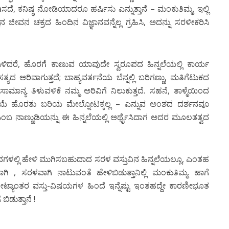
ೆ, ಕನಿಷ್ಠ ನೋಡಿಯಾದರೂ ಹರ್ಷಿಸು ಎನ್ನುತ್ತಾನೆ – ಮಂಕುತಿಮ್ಮ. ಇಲ್ಲಿ
ವನ ಚಕ್ರದ ಹಿಂದಿನ ವಿಜ್ಞಾನವನ್ನೆಲ್ಲ ಗ್ರಹಿಸಿ, ಅದನ್ನು ಸರಳೀಕರಿಸಿ
ಳಿದರೆ, ಹೊರಗೆ ಕಾಣುವ ಯಾವುದೇ ಸ್ವರೂಪದ ಹಿನ್ನಲೆಯಲ್ಲಿ ಕಾರ್ಯ
 ಅರಿವಾಗುತ್ತದೆ; ಬಾಹ್ಯವರ್ತನೆಯ ಬೆನ್ನಲ್ಲಿ ಬರಿಗಣ್ಣು, ಮತಿಗೆಟುಕದ
್ಯ ತಿಳುವಳಿಕೆ ನಮ್ಮ ಅರಿವಿಗೆ ನಿಲುಕುತ್ತದೆ. ಸಹನೆ, ತಾಳ್ಮೆಯಿಂದ
ತ್ತವೆಯೆ ಹೊರತು ಬರಿಯ ಮೇಲ್ನೋಟಕ್ಕಲ್ಲ – ಎನ್ನುವ ಅಂಶದ ದರ್ಶನವೂ
’ ಎಂಬ ನಾಣ್ಣುಡಿಯನ್ನು ಈ ಹಿನ್ನಲೆಯಲ್ಲಿ ಅರ್ಥೈಸಿದಾಗ ಅದರ ಮೂಲತತ್ವದ
 ಪದಗಳಲ್ಲಿ ಹೇಳಿ ಮುಗಿಸಬಹುದಾದ ಸರಳ ವಸ್ತುವಿನ ಹಿನ್ನಲೆಯಲ್ಲೂ, ಎಂತಹ
ಾಗಿ , ಸರಳವಾಗಿ ನಾಟುವಂತೆ ಹೇಳಿಬಿಡುತ್ತಾನಿಲ್ಲಿ ಮಂಕುತಿಮ್ಮ. ಹಾಗೆ
ೋಟ್ಯಾಂತರ ವಸ್ತು-ವಿಷಯಗಳ ಹಿಂದೆ ಇನ್ನೆಷ್ಟು ಇಂತಹದ್ದೇ ಕಾರಣೀಭೂತ
ಿಡುತ್ತಾನೆ !