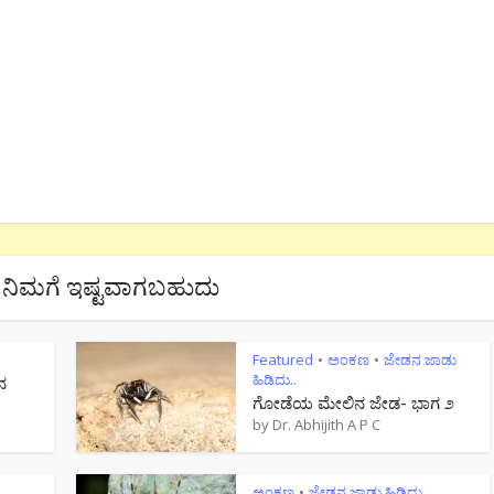
ನಿಮಗೆ ಇಷ್ಟವಾಗಬಹುದು
Featured
ಅಂಕಣ
ಜೇಡನ ಜಾಡು
•
•
ಹಿಡಿದು..
ನ
ಗೋಡೆಯ ಮೇಲಿನ ಜೇಡ- ಭಾಗ ೨
by
Dr. Abhijith A P C
ಅಂಕಣ
ಜೇಡನ ಜಾಡು ಹಿಡಿದು..
•