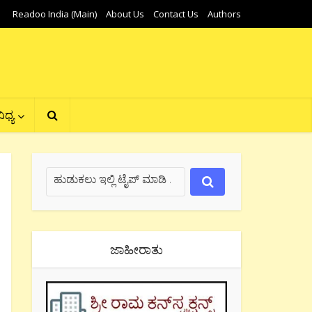
Readoo India (Main)
About Us
Contact Us
Authors
ಿಧ್ಯ
ಜಾಹೀರಾತು