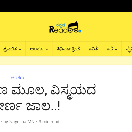
ಪ್ರಚಲಿತ
ಅಂಕಣ
ಸಿನಿಮಾ-ಕ್ರೀಡೆ
ಕವಿತೆ
ಕಥೆ
ವೈವ
ಅಂಕಣ
ಣ ಮೂಲ, ವಿಸ್ಮಯದ
ರ್ಣ ಜಾಲ..!
by
Nagesha MN
3 min read