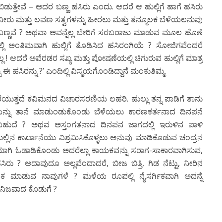
ಿಬಿಡುತ್ತೇವೆ – ಅದರ ಬಣ್ಣ ಹಸಿರು ಎಂದು. ಆದರೆ ಆ ಹುಲ್ಲಿಗೆ ಹಾಗೆ ಹಸಿರು
 ನೀರು ಮತ್ತು ಲವಣ ಸತ್ವಗಳನ್ನು ಹೀರಲು ಮತ್ತು ತನ್ಮೂಲಕ ಬೆಳೆಯಲನುವು
ಣ್ಣವೆ ? ಅಥವಾ ಅವನ್ನೆಲ್ಲ ಬೇರಿಗೆ ಸರಬರಾಜು ಮಾಡುವ ಮೂಲ ಹೊಣೆ
ಲಿ ಅಂತಿಮವಾಗಿ ಹುಲ್ಲಿಗೆ ತೊಡಿಸಿದ ಹಸಿರಂಗಿಯೆ ? ಸೋಜಿಗವೆಂದರೆ
್ಲ ! ಆದರೆ ಅವೆರಡರ ಸಖ್ಯ ಮತ್ತು ಪೋಷಣೆಯಲ್ಲಿ ಚಿಗುರುವ ಹುಲ್ಲಿಗೆ ಮಾತ್ರ
 ಈ ಹಸಿರನ್ನು ?’ ಎಂದಿಲ್ಲಿ ವಿಸ್ಮಯಗೊಂಡಿದ್ದಾನೆ ಮಂಕುತಿಮ್ಮ.
ುವರೆಯುತ್ತದೆ ಕವಿಮನದ ವಿಚಾರಸರಣಿಯ ಲಹರಿ. ಹುಲ್ಲು ತನ್ನ ಪಾಡಿಗೆ ತಾನು
ಅಡಿಗೆಯನ್ನು ತಾನೆ ಮಾಡುಂಡುಕೊಂಡು ಬೆಳೆಯಲು ಕಾರಣಕರ್ತನಾದ ದಿನಪನೆ
ಹುದೆ ? ಅಥವ ಅಸ್ತಂಗತನಾದ ದಿನಪನ ಜಾಗದಲ್ಲಿ ಇರುಳಿನ ಪಾಳಿ
, ಹುಲ್ಲಿನ ಕಾರ್ಖಾನೆಯು ವಿಶ್ರಮಿಸಿಕೊಳ್ಳಲು ಅನುವು ಮಾಡಿಕೊಡುವ ಚಂದ್ರನ
ೆಯಾಗಿ ಓಡಾಡಿಕೊಂಡು ಅದರೆಲ್ಲಾ ಕಾಯಕವನ್ನು ಸರಾಗ-ಸಾಕಾರವಾಗಿಸುವ,
ು ? ಅದಾವುದೂ ಅಲ್ಲವೆಂದಾದರೆ, ಬೀಜ ಬಿತ್ತಿ, ಗಿಡ ನೆಟ್ಟು, ನೀರಿನ
ಯಕ ಮಾಡುವ ನಾವುಗಳೆ ? ಮಳೆಯ ರೂಪಲ್ಲಿ ನೈಸರ್ಗಿಕವಾಗಿ ಅದನ್ನೆ
ಿ ನಿಜವಾದ ಕೊಡುಗೆ ?