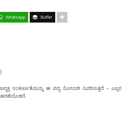
WhatsApp
Buffer
||
ಯಕ್ತ ಸಂಕೀರ್ಣತೆಯನ್ನು ಈ ಪದ್ಯ ಸೊಗಸಾಗಿ ವಿವರಿಸುತ್ತದೆ – ಎಲ್ಲರ
ದಾಹರಣೆಯೊಡನೆ.