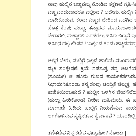
ನಾವು ಹುಲ್ಲಿನ ಬಣ್ಣವನ್ನು ನೋಡಿದ ತಕ್ಷಣವೆ ಗ್ರಹಿಸ
ಬಣ್ಣ ಬಂದುದಾದರೂ ಎಲ್ಲಿಂದ ? ಅದೇನು, ಹುಲ್ಲಿಗೆ
ಮಾಡಿಕೊಡುವ, ಕಂದು ಬಣ್ಣದ ಬೇರಿಂದ ಒದಗಿದ ಬ
ಹೊತ್ತ ಕೆಂಪು ಮಣ್ಣು, ತನ್ನಾಟದ ಮಾಯಾಜಾಲದಲ್
ಬೇರಾಗಲಿ, ಮಣ್ಣಾಗಲಿ ಎರಡರಲ್ಲು ಹಸಿರು ಬಣ್ಣವೆ ಇಲ
ಹಸಿರಿನ ದಟ್ಟ ಲೇಪನ..! ‘ಎಲ್ಲಿಂದ ತಂದು ಹಚ್ಚಿದವಪ್ಪಾ
ಅಲ್ಲಿಗೆ ಬೇರು, ಮಣ್ಣಿಗೆ ನಿಲ್ಲದೆ ಹಾಗೆಯೆ ಮುಂದ
ದ್ಯುತಿ ಸಂಶ್ಲೇಷಣೆ ಕ್ರಿಯೆ ನಡೆಸುತ್ತ, ತನ್ನ 
(ಸೂರ್ಯ) ಆ ಹಸಿರು ಗುಣದ ಕಾರ್ಯಕರ್ತನಿರಬ
ನಿಭಾಯಿಸಿಕೊಂಡು ತನ್ನ ತಂಪು ಚಂದ್ರಿಕೆ ಚೆಲ್ಲುತ್ತ
ಕಾಣಿಕೆಯಿರಬಹುದೆ ? ಹುಲ್ಲಿನ ಒಳಗಿನ ಜೀವಸೆಲ
(ಹುಲ್ಲು ಹೀರಿಕೊಂಡ) ನೀರಿನ ಮಹಿಮೆಯೆ, ಈ ಹಸಿರ
ಬೋಗುಣಿ ಹಿಡಿದು ಹುಲ್ಲಿಗೆ ನೀರುಣಿಸುವ ಕಾ
ಆಗಗೊಳಿಸುವ ಸೃಷ್ಟಿಕರ್ತನ ಕೈ ಚಳಕವೆ ? ಯಾರದಿಲ್ಲ
ತಣಿತಣಿವ ನಿನ್ನ ಕಣ್ಣಿನ ಪುಣ್ಯವೋ ? ನೋಡು |