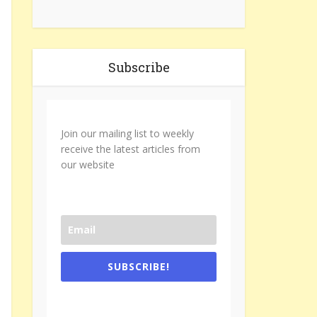
Subscribe
Join our mailing list to weekly
receive the latest articles from
our website
SUBSCRIBE!
One e-mail a week. We don't spam.
Don't forget to check the promotional
tab if you are using gmail.