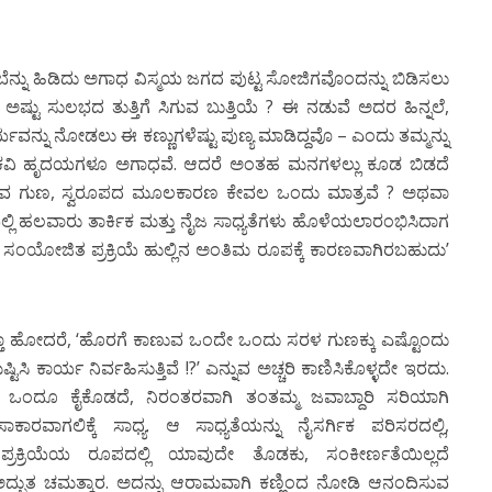
ಬೆನ್ನು ಹಿಡಿದು ಅಗಾಧ ವಿಸ್ಮಯ ಜಗದ ಪುಟ್ಟ ಸೋಜಿಗವೊಂದನ್ನು ಬಿಡಿಸಲು
ಷ್ಟು ಸುಲಭದ ತುತ್ತಿಗೆ ಸಿಗುವ ಬುತ್ತಿಯೆ ? ಈ ನಡುವೆ ಅದರ ಹಿನ್ನಲೆ,
್ನು ನೋಡಲು ಈ ಕಣ್ಣುಗಳೆಷ್ಟು ಪುಣ್ಯ ಮಾಡಿದ್ದವೊ – ಎಂದು ತಮ್ಮನ್ನು
ಳುವ ಕವಿ ಹೃದಯಗಳೂ ಅಗಾಧವೆ. ಆದರೆ ಅಂತಹ ಮನಗಳಲ್ಲು ಕೂಡ ಬಿಡದೆ
ಿ ಕಾಣುವ ಗುಣ, ಸ್ವರೂಪದ ಮೂಲಕಾರಣ ಕೇವಲ ಒಂದು ಮಾತ್ರವೆ ? ಅಥವಾ
 ಹಲವಾರು ತಾರ್ಕಿಕ ಮತ್ತು ನೈಜ ಸಾಧ್ಯತೆಗಳು ಹೊಳೆಯಲಾರಂಭಿಸಿದಾಗ
ಸಂಯೋಜಿತ ಪ್ರಕ್ರಿಯೆ ಹುಲ್ಲಿನ ಅಂತಿಮ ರೂಪಕ್ಕೆ ಕಾರಣವಾಗಿರಬಹುದು’
ಕುತ್ತಾ ಹೋದರೆ, ‘ಹೊರಗೆ ಕಾಣುವ ಒಂದೇ ಒಂದು ಸರಳ ಗುಣಕ್ಕು ಎಷ್ಟೊಂದು
ಸಿ ಕಾರ್ಯ ನಿರ್ವಹಿಸುತ್ತಿವೆ !?’ ಎನ್ನುವ ಅಚ್ಚರಿ ಕಾಣಿಸಿಕೊಳ್ಳದೇ ಇರದು.
ಂದೂ ಕೈಕೊಡದೆ, ನಿರಂತರವಾಗಿ ತಂತಮ್ಮ ಜವಾಬ್ದಾರಿ ಸರಿಯಾಗಿ
ರವಾಗಲಿಕ್ಕೆ ಸಾಧ್ಯ. ಆ ಸಾಧ್ಯತೆಯನ್ನು ನೈಸರ್ಗಿಕ ಪರಿಸರದಲ್ಲಿ,
ರಕ್ರಿಯೆಯ ರೂಪದಲ್ಲಿ ಯಾವುದೇ ತೊಡಕು, ಸಂಕೀರ್ಣತೆಯಿಲ್ಲದೆ
್ತದ ಅದ್ಭುತ ಚಮತ್ಕಾರ. ಅದನ್ನು ಆರಾಮವಾಗಿ ಕಣ್ಣಿಂದ ನೋಡಿ ಆನಂದಿಸುವ