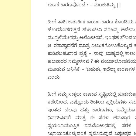
ಗುಣಕೆ ಕಾರಣವೊಂದೆ ? – ಮಂಕುತಿಮ್ಮ ||
ಹೀಗೆ ತಾರ್ಕಿಕಾತಾರ್ಕಿಕ ಕಾರ್ಯ-ಕಾರಣ ಕೊಂಡಿಯ 
ಹೆಣಗತೊಡಗುತ್ತದೆ ಹುಲುಜೀವಿ ನರಜನ್ಮ. ಅದೇನು ಅ
ಮುನ್ನಲೆಯೇನನ್ನು ಆಲೋಚಿಸದೆ, ಇಂಥಹ ಸೌಂದರ್ಯವನ
ಆ ರಸಾಸ್ವಾದನೆಗೆ ಮಾತ್ರ ಸೀಮಿತಗೊಳಿಸಿಕೊಳ್
ಕಾಡಿರಬಹುದಾದ ಪ್ರಶ್ನೆ – ನಾವು ಬಾಹ್ಯದಲ್ಲ
ಹಲವಾರರ ಸಮ್ಮೇಳನವೆ ? ಈ ಪರ್ಯಾಲೋಚನೆಯಲ್ಲಿ
ಮೂಡುವ ಅನಿಸಿಕೆ – ‘ಬಹುಶಃ, ಇದೆಲ್ಲಾ ಕಾರಣಗಳ 
ಎಂದು.
ಹೀಗೆ ನಮ್ಮ ಸುತ್ತಲು ಕಾಣುವ ಸೃಷ್ಟಿಯಲ್ಲಿ ಹುಡು
ಕಡೆಯಿಂದ, ಎಷ್ಟೊಂದು ರೀತಿಯ ಪ್ರಕ್ರಿಯೆಗಳು ಸಮಷ್ಟಿ
ಇಂತಹ ಹಲವು ಹತ್ತು ಕಾರಣಗಳು, ಒಮ್ಮೆಯೂ ಒ
ನಿರ್ವಹಿಸಿದರೆ ಮಾತ್ರ ಈ ಸರಳ ಚಮತ್ಕಾರ ಸಾಕಾ
ಸ್ವಯಂನಿಯಂತ್ರಿತ ಸಮತೋಲನದಲ್ಲಿ, ಸರಳ ಪ್
ನಿಭಾಯಿಸಿಕೊಳ್ಳುವಂತೆ ಸೃಜಿಸಿರುವುದೆ ವಿಶ್ವಚಿತ