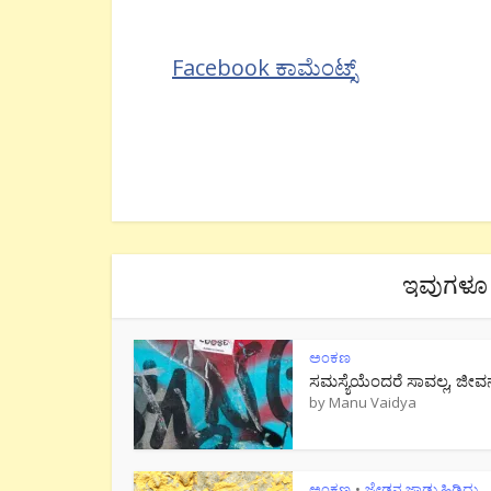
Facebook ಕಾಮೆಂಟ್ಸ್
ಇವುಗಳೂ 
ಅಂಕಣ
ಸಮಸ್ಯೆಯೆಂದರೆ ಸಾವಲ್ಲ, ಜೀವ
by
Manu Vaidya
ಅಂಕಣ
ಜೇಡನ ಜಾಡು ಹಿಡಿದು..
•