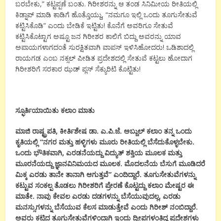
ಬರಬೇಕು,” ಕಟ್ಟಪ್ಪಣೆ ಬಂತು. ಗಿರೀಶರನ್ನು ಆ ತಂಡ ಸಿನಿಮೀಯ ರೀತಿಯಲ್ಲಿ
ಕಿಡ್ನಾಪ್ ಮಾಡಿ ಕಾಡಿಗೆ ಹೊತ್ತೊಯ್ದು, “ನಮಗೂ ಇಲ್ಲಿ ಒಂದು ತೂಗುಸೇತುವೆ
ಕಟ್ಟಿಸಿಕೊಡಿ” ಎಂದು ಬೇಡಿಕೆ ಇಟ್ಟಿತು! ಕೊನೆಗೆ ಅವರಿಗೂ ಸೇತುವೆ
ಕಟ್ಟಿಸಿಕೊಟ್ಟಾಗ ಅಷ್ಟೂ ಜನ ಗಿರೀಶರ ಕಾಲಿಗೆ ಬಿದ್ದು ಅವರನ್ನು ಯಾವ
ಅಪಾಯಗಳಾಗದಂತೆ ಸುರಕ್ಷಿತವಾಗಿ ವಾಪಸ್ ಇಳಿಸಿಹೋದರು! ಒಡಿಶಾದಲ್ಲಿ
ರಾಯಗಡ ಎಂಬ ನಕ್ಸಲ್ ಪೀಡಿತ ಪ್ರದೇಶದಲ್ಲಿ ಸೇತುವೆ ಕಟ್ಟಲು ಹೋದಾಗ
ಗಿರೀಶರಿಗೆ ಸರಕಾರ ಝಡ್ ಪ್ಲಸ್ ಸೆಕ್ಯುರಿಟಿ ಕೊಟ್ಟಿತು!
ಸ್ಫೂರ್ತಿಯಾಯಿತು ಕಲಾಂ ಮಾತು
ಮಾಜಿ ರಾಷ್ಟ್ರಪತಿ, ಕೀರ್ತಿಶೇಷ ಡಾ. ಎ.ಪಿ.ಜೆ. ಅಬ್ದುಲ್ ಕಲಾಂ ತನ್ನ ಒಂದು
ಕೃತಿಯಲ್ಲಿ “ನಗರ ಮತ್ತು ಹಳ್ಳಿಗಳು ಮೂರು ರೀತಿಯಲ್ಲಿ ಬೆಸೆದುಕೊಳ್ಳಬೇಕು.
ಒಂದು ಭೌತಿಕವಾಗಿ, ಎರಡನೆಯದ್ದು ವಿದ್ಯುತ್ ಶಕ್ತಿಯ ಮೂಲಕ ಮತ್ತು
ಮೂರನೆಯದ್ದು ಜ್ಞಾನವಿನಿಮಯದ ಮೂಲಕ. ಮೊದಲನೆಯ ಬೆಸುಗೆ ಮೂಡಿದರೆ
ಮಿಕ್ಕ ಎರಡು ತಾನೇ ತಾನಾಗಿ ಆಗುತ್ತವೆ” ಎಂದಿದ್ದಾರೆ. ತೂಗುಸೇತುವೆಗಳನ್ನು
ಕಟ್ಟುವ ಸಂಕಲ್ಪ ತೊಡಲು ಗಿರೀಶರಿಗೆ ಪ್ರೇರಣೆ ಕೊಟ್ಟದ್ದು ಕಲಾಂ ಮೇಷ್ಟರ ಈ
ಮಾತೇ. ನಾವು ಕೇವಲ ಎರಡು ದಡಗಳನ್ನು ಬೆಸೆಯುವುದಲ್ಲ, ಎರಡು
ಮನಸ್ಸುಗಳನ್ನು ಬೆಸೆಯುವ ಕೆಲಸ ಮಾಡುತ್ತೇವೆ ಎಂದು ಗಿರೀಶ್ ನಂಬಿದ್ದಾರೆ.
ಅವರು ಕಟ್ಟಿದ ತೂಗುಸೇತುವೆಗಳಿಂದಾಗಿ ಇಂದು ದ್ವೀಪಗಳಂತಿದ್ದ ಪ್ರದೇಶಗಳು