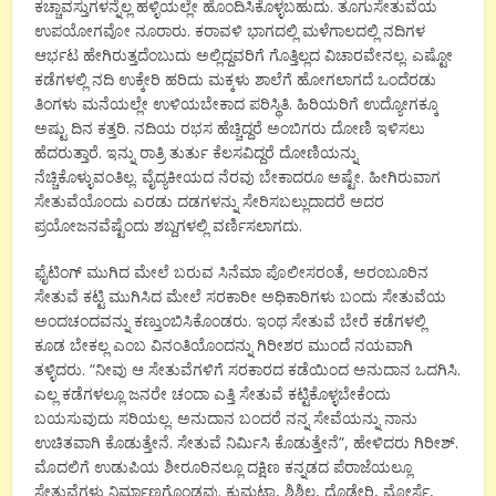
ಕಚ್ಚಾವಸ್ತುಗಳನ್ನೆಲ್ಲ ಹಳ್ಳಿಯಲ್ಲೇ ಹೊಂದಿಸಿಕೊಳ್ಳಬಹುದು. ತೂಗುಸೇತುವೆಯ
ಉಪಯೋಗವೋ ನೂರಾರು. ಕರಾವಳಿ ಭಾಗದಲ್ಲಿ ಮಳೆಗಾಲದಲ್ಲಿ ನದಿಗಳ
ಆರ್ಭಟ ಹೇಗಿರುತ್ತದೆಂಬುದು ಅಲ್ಲಿದ್ದವರಿಗೆ ಗೊತ್ತಿಲ್ಲದ ವಿಚಾರವೇನಲ್ಲ. ಎಷ್ಟೋ
ಕಡೆಗಳಲ್ಲಿ ನದಿ ಉಕ್ಕೇರಿ ಹರಿದು ಮಕ್ಕಳು ಶಾಲೆಗೆ ಹೋಗಲಾಗದೆ ಒಂದೆರಡು
ತಿಂಗಳು ಮನೆಯಲ್ಲೇ ಉಳಿಯಬೇಕಾದ ಪರಿಸ್ಥಿತಿ. ಹಿರಿಯರಿಗೆ ಉದ್ಯೋಗಕ್ಕೂ
ಅಷ್ಟು ದಿನ ಕತ್ತರಿ. ನದಿಯ ರಭಸ ಹೆಚ್ಚಿದ್ದರೆ ಅಂಬಿಗರು ದೋಣಿ ಇಳಿಸಲು
ಹೆದರುತ್ತಾರೆ. ಇನ್ನು ರಾತ್ರಿ ತುರ್ತು ಕೆಲಸವಿದ್ದರೆ ದೋಣಿಯನ್ನು
ನೆಚ್ಚಿಕೊಳ್ಳುವಂತಿಲ್ಲ. ವೈದ್ಯಕೀಯದ ನೆರವು ಬೇಕಾದರೂ ಅಷ್ಟೇ. ಹೀಗಿರುವಾಗ
ಸೇತುವೆಯೊಂದು ಎರಡು ದಡಗಳನ್ನು ಸೇರಿಸಬಲ್ಲುದಾದರೆ ಅದರ
ಪ್ರಯೋಜನವೆಷ್ಟೆಂದು ಶಬ್ದಗಳಲ್ಲಿ ವರ್ಣಿಸಲಾಗದು.
ಫೈಟಿಂಗ್ ಮುಗಿದ ಮೇಲೆ ಬರುವ ಸಿನೆಮಾ ಪೊಲೀಸರಂತೆ, ಅರಂಬೂರಿನ
ಸೇತುವೆ ಕಟ್ಟಿ ಮುಗಿಸಿದ ಮೇಲೆ ಸರಕಾರೀ ಅಧಿಕಾರಿಗಳು ಬಂದು ಸೇತುವೆಯ
ಅಂದಚಂದವನ್ನು ಕಣ್ತುಂಬಿಸಿಕೊಂಡರು. ಇಂಥ ಸೇತುವೆ ಬೇರೆ ಕಡೆಗಳಲ್ಲಿ
ಕೂಡ ಬೇಕಲ್ಲ ಎಂಬ ವಿನಂತಿಯೊಂದನ್ನು ಗಿರೀಶರ ಮುಂದೆ ನಯವಾಗಿ
ತಳ್ಳಿದರು. “ನೀವು ಆ ಸೇತುವೆಗಳಿಗೆ ಸರಕಾರದ ಕಡೆಯಿಂದ ಅನುದಾನ ಒದಗಿಸಿ.
ಎಲ್ಲ ಕಡೆಗಳಲ್ಲೂ ಜನರೇ ಚಂದಾ ಎತ್ತಿ ಸೇತುವೆ ಕಟ್ಟಿಕೊಳ್ಳಬೇಕೆಂದು
ಬಯಸುವುದು ಸರಿಯಲ್ಲ. ಅನುದಾನ ಬಂದರೆ ನನ್ನ ಸೇವೆಯನ್ನು ನಾನು
ಉಚಿತವಾಗಿ ಕೊಡುತ್ತೇನೆ. ಸೇತುವೆ ನಿರ್ಮಿಸಿ ಕೊಡುತ್ತೇನೆ”, ಹೇಳಿದರು ಗಿರೀಶ್.
ಮೊದಲಿಗೆ ಉಡುಪಿಯ ಶೀರೂರಿನಲ್ಲೂ ದಕ್ಷಿಣ ಕನ್ನಡದ ಪೆರಾಜೆಯಲ್ಲೂ
ಸೇತುವೆಗಳು ನಿರ್ಮಾಣಗೊಂಡವು. ಕುಮಟಾ, ಶಿಶಿಲ, ದೊಡ್ಡೇರಿ, ಮೋರ್ಸೆ,