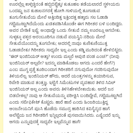
ಊರಲ್ಲೆಲ್ಲ ಕಾಳ್ಗಿಚ್ಚಿನಂತೆ ಹಬ್ಬಿಬಿಟ್ಟಿತ್ತು! ಕುತೂಹಲ ತಡೆಯಲಾರದೆ ಸ್ಥಳೀಯರು
ಒಂದಷ್ಟು ಜನ ಕುಶಾಲನಗರಕ್ಕೆ ಹೋಗಿ ಗಾಳಿಯಲ್ಲಿ ತೂಗಾಡುವ
ತೂಗುಸೇತುವೆಯ ಮೇಲೆ ಅತ್ತಿಂದಿತ್ತ ಇತ್ತಿಂದತ್ತ ಹತ್ತಾರು ಸಲ ಓಡಾಡಿ
ಗಟ್ಟಿಮುಟ್ಟಾಗಿದೆಯೆಂದು ಖಚಿತಪಡಿಸಿಕೊಂಡೇ ಈಗ ಗಿರೀಶರ ಬಳಿ ಬಂದಿದ್ದರು.
ಅವರ ಬೇಡಿಕೆ ಇಷ್ಟೆ: ಅಂಥಾದ್ದೇ ಒಂದು ಸೇತುವೆ ನಮ್ಮ ಊರಲ್ಲೂ ಆಗಬೇಕು.
ಸುಳ್ಯಕ್ಕೂ ಪಕ್ಕದ ಅರಂಬೂರಿಗೂ ನಡುವೆ ಪಯಸ್ವಿನಿ ನದಿಯ ಮೇಲೆ
ಸೇತುವೆಯೊಂದನ್ನು ತೂಗಬೇಕು; ಅದರಲ್ಲಿ ನಾವೂ ಕುಣಿಕುಣಿಯುತ್ತ
ಓಡಾಡಬೇಕು! ಗಿರೀಶರು ಸಾಧ್ಯವೇ ಇಲ್ಲ ಎಂದು ಕಡ್ಡಿ ಮುರಿದಂತೆ ಹೇಳಿಬಿಟ್ಟರು.
“ಈರ್ ಇಂಜಿನಿಯರ್ ಅತ್ತಾ? ಉಂದು ಮಲ್ಪರೆ ಆಪುಜಿ ಪಂಡ ಎಂಚ?” (ನೀವು
ಇಂಜಿನಿಯರ್ ಅಲ್ಲವೇ? ಇದನ್ನು ಮಾಡಿಕೊಡಲು ಆಗದು ಎಂದರೆ ಹೇಗೆ?)
ಎಂಬ ಮುಗ್ಧ ಪ್ರಶ್ನೆ ತೂರಿಬಂದಾಗ ಗಿರೀಶರಿಗೆ ನಗುವುದೋ ಗದರಿಸುವುದೋ
ತಿಳಿಯಲಿಲ್ಲ. ಇಂಜಿನಿಯರ್ ಹೌದು, ಆದರೆ ಯಂತ್ರಗಳನ್ನು ತಯಾರಿಸುವ,
ರಿಪೇರಿ ಮಾಡುವ ತಂತ್ರಜ್ಞ. ಇಟ್ಟಿಗೆ ಸಿಮೆಂಟುಗಳ ವ್ಯವಹಾರ ತಿಳಿದ ಸಿವಿಲ್
ಇಂಜಿನಿಯರ್ ಅಲ್ಲ ಎಂದು ಅವರು ತಿಳಿಸಿಹೇಳಬೇಕಾಯಿತು. ಆದರೆ ಜನ
ಬಿಡಬೇಕಲ್ಲ? ನಾವು ಆ ಸೇತುವೆಯನ್ನು ಪರೀಕ್ಷಿಸಿ ಬಂದಿದ್ದೇವೆ, ಗಟ್ಟಿಮುಟ್ಟಾಗಿದೆ
ಎಂದು ಸರ್ಟಿಫಿಕೇಟ್ ಕೊಟ್ಟರು. ಹಾರೆ ಹಾರೆ ಎಂದು ಹಿಂಜರಿಯುತ್ತಿದ್ದ
ಆಂಜನೇಯನಿಗೆ ಪೂಸಿ ಹೊಡೆದು ಸಮುದ್ರ ಹಾರಿಸಿದ ಕಪಿಸೈನ್ಯದ ಹಾಗೆ
ಅಲೆಟ್ಟಿಯ ಜನ ಗಿರೀಶರಿಗೆ ಇನ್ನಿಲ್ಲದಂತೆ ಪುಸಲಾಯಿಸಿದರು. ಎಷ್ಟೆಂದರೆ ಇನ್ನು
ಆಗದು ಎನ್ನುವುದಕ್ಕೆ ಸಾಧ್ಯವೇ ಇಲ್ಲವೆನ್ನುವ ಹಾಗೆ!