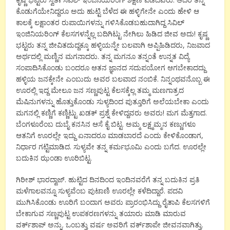
ಕೊಡುಗೆಯೇನಿದ್ದರೂ ಅದು ಹುಟ್ಟಿ ಬೆಳೆದ ಈ ಹಳ್ಳಿಗೇನೇ ಎಂದು ಹೇಳಿ ಆ
ಕಾಲಕ್ಕೆ ಲಕ್ಷಾಂತರ ರುಪಾಯಿಗಳನ್ನು ಗಳಿಸಿಕೊಡಬಹುದಾಗಿದ್ದ ಸಿವಿಲ್
ಇಂಜಿನಿಯರಿಂಗ್ ಕೆಲಸಗಳನ್ನೆಲ್ಲ ಬದಿಗಿಟ್ಟು ನೇಗಿಲು ಹಿಡಿದ ಜೀವ ಅದು! ಕೃಷ್ಣ
ಭಟ್ಟರು ತನ್ನ ಜೀವಿತದುದ್ದಕ್ಕೂ ಹಳ್ಳಿಯನ್ನೇ ಬಲವಾಗಿ ಅಪ್ಪಿಹಿಡಿದರು, ನಿಜವಾದ
ಅರ್ಥದಲ್ಲಿ ಮಣ್ಣಿನ ಮಗನಾದರು. ತನ್ನ ಮಗನೂ ತನ್ನಂತೆ ಉನ್ನತ ವಿದ್ಯೆ
ಸಂಪಾದಿಸಿಕೊಂಡು ಬಂದರೂ ಆತನ ಜ್ಞಾನದ ಸದುಪಯೋಗ ಆಗಬೇಕಾದದ್ದು
ಹಳ್ಳಿಯ ಜನಕ್ಕೇನೇ ಎಂಬುದು ಅವರ ಬಲವಾದ ನಂಬಿಕೆ. ನಿನ್ನಂಥವನೊಬ್ಬ ಈ
ಊರಲ್ಲಿ ಇದ್ದ ಮೇಲೂ ಜನ ಸಣ್ಣಪುಟ್ಟ ಕೆಲಸಕ್ಕೆಲ್ಲ ತಮ್ಮ ಮಣಗಾತ್ರದ
ಮೆಷಿನುಗಳನ್ನು ಹೊತ್ತುಕೊಂಡು ಸುಳ್ಯದಿಂದ ಪುತ್ತೂರಿಗೆ ಅಲೆಯಬೇಕಾ ಎಂದು
ಮಗನಲ್ಲಿ ಕಣ್ಣಿಗೆ ಕಣ್ಣಿಟ್ಟು ಖಡಕ್ ಪ್ರಶ್ನೆ ಕೇಳಿದ್ದವರು ಅವರು! ಮಗ ಮೆತ್ತಗಾದ.
ಬೆಂಗಳೂರೆಂಬ ದುಬೈ ಕನಸಿನ ಆಸೆ ಕೈ ಬಿಟ್ಟ. ಅಮ್ಮ ಲಕ್ಷ್ಮಮ್ಮನ ಕಣ್ಣುಗಳೂ
ಆತನಿಗೆ ಊರಲ್ಲೇ ಇದ್ದು ಏನಾದರೂ ಮಾಡಬಾರದೆ ಎಂದು ಕೇಳಿಕೊಂಡಾಗ,
ನಿರ್ಧಾರ ಗಟ್ಟಿಮಾಡಿದ. ಸುಳ್ಯವೇ ತನ್ನ ಕರ್ಮಭೂಮಿ ಎಂದು ಬಗೆದ. ಊರಲ್ಲೇ
ಬದುಕಿನ ಝಂಡಾ ಊರಿಬಿಟ್ಟ.
ಗಿರೀಶ್ ಭಾರದ್ವಾಜ್. ಹುಟ್ಟಿದ ದಿನದಿಂದ ಇಂದಿನವರೆಗೆ ತನ್ನ ಬದುಕಿನ ಪ್ರತಿ
ಮಳೆಗಾಲವನ್ನೂ ಸುಳ್ಯವೆಂಬ ಪುಟಾಣಿ ಊರಲ್ಲೇ ಕಳೆದಿದ್ದಾರೆ. ಪದವಿ
ಮುಗಿಸಿಕೊಂಡು ಊರಿಗೆ ಬಂದಾಗ ಅವರು ಪ್ರಾರಂಭಿಸಿದ್ದು ರೈತಾಪಿ ಕೆಲಸಗಳಿಗೆ
ಬೇಕಾಗುವ ಸಣ್ಣಪುಟ್ಟ ಉಪಕರಣಗಳನ್ನು ತಯಾರು ಮಾಡಿ ಮಾರುವ
ವರ್ಕ್‍ಶಾಪ್ ಅನ್ನು. ಒಂಬತ್ತು ವರ್ಷ ಅವರಿಗೆ ವರ್ಕ್‍ಶಾಪೇ ಜೀವನವಾಗಿತ್ತು.