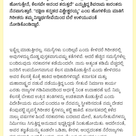
ಹೋಗುತ್ತೇನೆ, ಕೆಲಸವೇ ಆನಂದ ತರುತ್ತದೆ” ಎನ್ನುತ್ತಿದ್ದ ಶಿವರಾಮ ಕಾರಂತರು
ನೆನಪಾಗುತ್ತಾರೆ. “ದಕ್ಷಿಣ ಕನ್ನಡದ ವಿಶ್ವೇಶ್ವರಯ್ಯ” ಎಂಬ ಹೊಗಳಿಕೆಯ ಮಾತಿಗೆ
ಗಿರೀಶರು ತಮ್ಮ ನಿಸ್ವಾರ್ಥಸೇವೆಯಿಂದ ಬೆಲೆ ಉಳಿಯುವಂತೆ
ನೋಡಿಕೊಂಡಿದ್ದಾರೆ.
ಇಷ್ಟೆಲ್ಲ ಮಾಡುತ್ತೀರಲ್ಲ, ಸಮಸ್ಯೆಗಳು ಬಂದಿಲ್ಲವೆ ಎಂದು ಕೇಳಿದರೆ ಗಿರೀಶರಲ್ಲಿ
ಅವುಗಳದ್ದೂ ದೊಡ್ಡ ಪುಸ್ತಕವಾಗುವಷ್ಟು ಕತೆಗಳಿವೆ. ಆದರೆ ಹೆಚ್ಚಿನ ಸಮಸ್ಯೆಗಳೆಲ್ಲ
ಬಂದಿರುವುದು ಸರಕಾರಗಳ ಕಡೆಯಿಂದಲೇ. ನಾನು ಅತ್ಯಂತ ಕಡಿಮೆ ವೆಚ್ಚದಲ್ಲಿ
ಜನರಿಗೆ ಉಪಯೋಗವಾಗುವ ಕೆಲಸ ಮಾಡಿಕೊಡುತ್ತೇನೆ ಎಂದು ಹೇಳಿದರೂ
ಅವರ ಕೆಲಸಕ್ಕೆ ಕೊಕ್ಕೆ ಹಾಕಿದ ಅಧಿಕಾರಿಗಳಿದ್ದಾರೆ. ಕರ್ನಾಟಕ ಮತ್ತು
ಮಹಾರಾಷ್ಟ್ರದ ನಡುವೆ ನಡೆಯುತ್ತಿದ್ದ ಒಂದು ಸೇತುವೆ ನಿರ್ಮಾಣ ಕಾರ್ಯ
ಎರಡು ರಾಜ್ಯಗಳ ಗಡಿವಿವಾದದಿಂದ ಅರ್ಧಕ್ಕೆ ನಿಂತ ಉದಾಹರಣೆ ಇದೆ. ನಿಮ್ಮ
ಕೆಲಸಕ್ಕೆ ಬೇಕಾದ ಉಕ್ಕಿನ ತಂತಿಗಳನ್ನು ಉಚಿತವಾಗಿ ಕೊಡುತ್ತೇವೆ ಎಂದು
ವಿದೇಶೀಯರು ಮುಂದೆ ಬಂದರೂ ಆ ನೆರವನ್ನು ಸ್ವೀಕರಿಸದಂತೆ ನಮ್ಮ ದೇಶದ
ಕೆಂಪುಪಟ್ಟಿ ವ್ಯವಸ್ಥೆ ಗಿರೀಶರ ಕೈಗಳನ್ನು ಕಟ್ಟಿ ಹಾಕಿದೆ. ಕರ್ನಾಟಕದಲ್ಲಿ ಕಳೆದ
ನಾಲ್ಕು ವರ್ಷಗಳ ಹಿಂದೆ ಸರಕಾರಗಳು ಬದಲಾದ ಮೇಲೆ, ತೂಗುಸೇತುವೆಗಳನ್ನು
ನಿರ್ಮಿಸಲು ಸಿಗುತ್ತಿದ್ದ ಅನುದಾನ ಇದ್ದಕ್ಕಿದ್ದಂತೆ ನಿಂತುಹೋಯಿತು. ಆದರೇನಂತೆ,
ಅವರ ತಜ್ಞತೆಯನ್ನು ಕೂಡಲೇ ಒಡಿಶಾ, ಕೇರಳ, ಆಂಧ್ರದಂತಹ ನೆರೆರಾಜ್ಯಗಳು