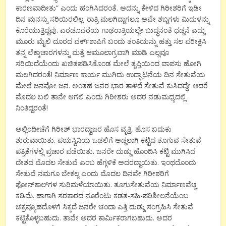
ಕಾರಣವಾದೀತು” ಎಂದು ಹಂಗಿಸಿದರಂತೆ. ಅದನ್ನು ಕೇಳಿದ ಗಿರೀಶರಿಗೆ ಇಡೀ
ದಿನ ಮನಸ್ಸು ಸರಿಯಿರಲಿಲ್ಲ. ರಾತ್ರಿ ಮಲಗಿದ್ದಾಗಲೂ ಅವೇ ಶಬ್ದಗಳು ಮಿದುಳನ್ನು
ಕೊರೆಯುತ್ತಿದ್ದವು. ಎರಡೂವರೆಯ ಗಾಢರಾತ್ರಿಯಲ್ಲೇ ಬುದ್ಧನಂತೆ ಧಡ್ಡನೆ ಎದ್ದು
ಮೂರು ಮೈಲಿ ದೂರದ ವರ್ಕ್‍ಶಾಪಿಗೆ ಬಂದು ತಂತಿಯನ್ನು ಹತ್ತು ಸಲ ಪರೀಕ್ಷಿಸಿ
ತನ್ನ ಲೆಕ್ಕಾಚಾರಗಳನ್ನು ಮತ್ತೆ ಆಮೂಲಾಗ್ರವಾಗಿ ಮಾಡಿ ಎಲ್ಲವೂ
ಸರಿಯಿದೆಯೆಂದು ಖಚಿತಪಡಿಸಿಕೊಂಡ ಮೇಲೆ ತೃಪ್ತಿಯಿಂದ ವಾಪಸು ಹೋಗಿ
ಮಲಗಿದರಂತೆ! ನಿರ್ಮಾಣ ಕಾರ್ಯ ಮುಗಿದು ಉದ್ಘಾಟನೆಯ ದಿನ ಸೇತುವೆಯ
ಮೇಲೆ ಜನವೋ ಜನ. ಅಂತಹ ಜನರ ಭಾರ ತಾಳದೆ ಸೇತುವೆ ಕುಸಿದದ್ದೇ ಆದರೆ
ಮೊದಲ ಬಲಿ ತಾನೇ ಆಗಲಿ ಎಂದು ಗಿರೀಶರು ಅದರ ನಡುಮಧ್ಯದಲ್ಲಿ
ನಿಂತಿದ್ದರಂತೆ!
ಅಲ್ಲಿಂದೀಚೆಗೆ ಗಿರೀಶ್ ಭಾರದ್ವಾಜರ ಹೊಸ ವೃತ್ತಿ, ಹೊಸ ಬದುಕು
ಶುರುವಾಯಿತು. ಪಯಸ್ವಿನಿಯ ಒಡಲಿಗೆ ಅಡ್ಡಲಾಗಿ ಕಟ್ಟಿದ ತೂಗುವ ಸೇತುವೆ
ಪತ್ರಿಕೆಗಳಲ್ಲಿ ಪ್ರಚಾರ ಪಡೆಯಿತು. ಜನರೇ ದುಡ್ಡು ಹೊಂದಿಸಿ ಕಟ್ಟಿ ಮುಗಿಸಿದ
ದೇಶದ ಮೊದಲ ಸೇತುವೆ ಎಂಬ ಹೆಗ್ಗಳಿಕೆ ಅದರದ್ದಾಯಿತು. ಇಂಥದೊಂದು
ಸೇತುವೆ ನಮಗೂ ಬೇಕಲ್ಲ ಎಂದು ಮೊದಲ ದಿನವೇ ಗಿರೀಶರಿಗೆ
ಫೋನ್‍ಕಾಲ್‍ಗಳ ಸುರಿಮಳೆಯಾಯಿತು. ತೂಗುಸೇತುವೆಯ ನಿರ್ಮಾಣವೆಚ್ಚ
ಕಡಿಮೆ. ಹಾಗಾಗಿ ಸರಕಾರದ ನೂರೆಂಟು ಕಡತ-ಸಹಿ-ಪರಿಶೀಲನೆಯೆಂಬ
ಚಕ್ರವ್ಯೂಹದೊಳಗೆ ಸಿಕ್ಕದೆ ಜನರೇ ಚಂದಾ ಎತ್ತಿ ದುಡ್ಡು ಸಂಗ್ರಹಿಸಿ ಸೇತುವೆ
ಕಟ್ಟಿಕೊಳ್ಳಬಹುದು. ತಾವೇ ಅದರ ಕಾರ್ಮಿಕರಾಗಬಹುದು. ಅದರ