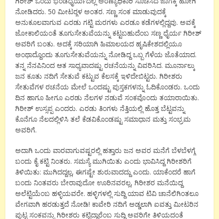
ಗಿರೀಶ್ ಒಂದು ಭಂಡಧೈರ್ಯದಲ್ಲಿ ಅರಣ್ಯಾಧಿಕಾರಿ ಸೂಚಿಸಿದ ಜಾಗಕ್ಕೆ ಹೋಗಿ
ನೋಡಿದರು. 50 ಮೀಟರ್‍ಗಳ ಅಂತರ. ಸಣ್ಣ ಸಂಕ ಮಾಡುವುದಕ್ಕೆ
ಅನುಕೂಲವಾಗುವ ಎರಡು ಗಟ್ಟಿ ಮರಗಳು ಎರಡೂ ಕಡೆಗಳಲ್ಲಿದ್ದವು. ಅವಕ್ಕೆ
ಜೋಕಾಲಿಯಂತೆ ತೂಗುಸೇತುವೆಯನ್ನು ಕಟ್ಟಬಹುದೆಂಬ ಸಣ್ಣ ಧೈರ್ಯ ಗಿರೀಶ್
ಅವರಿಗೆ ಬಂತು. ಅದಕ್ಕೆ ಸರಿಯಾಗಿ ಹಿಮಾಲಯದ ಹೃಷಿಕೇಶದಲ್ಲಿಯೂ
ಅಂಥಾದ್ದೊಂದು ತೂಗುಸೇತುವೆಯನ್ನು ನೋಡಿದ್ದ ಒಬ್ಬ ಗೆಳೆಯ ಜೊತೆಯಾದ.
ತನ್ನ ನೆನಪಿನಿಂದ ಆತ ಸಾಧ್ಯವಾದಷ್ಟು ರಚನೆಯನ್ನು ವಿವರಿಸಿದ. ಮೂರ್ನಾಲ್ಕು
ಜನ ಕೂತು ನದಿಗೆ ಸೇತುವೆ ಕಟ್ಟುವ ಕೆಲಸಕ್ಕೆ ಇಳಿದೇಬಿಟ್ಟರು. ಗಿರೀಶರು
ಸೇತುವೆಗಳ ರಚನೆಯ ಮೇಲೆ ಒಂದಷ್ಟು ಪುಸ್ತಕಗಳನ್ನು ಓದಿಕೊಂಡರು. ಒಂದು
ದಿನ ಹಾಗೂ ಹೀಗೂ ಎರಡು ನೆಲಗಳ ನಡುವೆ ಸಂಕವೊಂದು ತಯಾರಾಯಿತು.
ಗಿರೀಶ್ ಉಸ್ಸಪ್ಪ ಎಂದರು. ಎರಡು ತಿಂಗಳು ನೆತ್ತಿಯಲ್ಲಿ ಹೊತ್ತ ಬೆಟ್ಟವನ್ನು
ಕೊನೆಗೂ ನೆಲದಲ್ಲಿಳಿಸಿ ತಲೆ ಕೆಡವಿಕೊಂಡಷ್ಟು ಸಮಾಧಾನ ಮತ್ತು ಸಂಭ್ರಮ
ಅವರಿಗೆ.
ಅದಾಗಿ ಒಂದು ವಾರವಾಗುವಷ್ಟರಲ್ಲಿ ಹತ್ತಾರು ಜನ ಅವರ ಮನೆಗೆ ಬೆಳಬೆಳಗ್ಗೆ
ಬಂದು ಕೈ ಕಟ್ಟಿ ನಿಂತರು. ಸಮಸ್ಯೆ ಮುಗಿಯಿತು ಎಂದು ಭಾವಿಸಿದ್ದ ಗಿರೀಶರಿಗೆ
ತಿಳಿಯಿತು: ಮುಗಿದದ್ದಲ್ಲ, ಈಗಷ್ಟೇ ಶುರುವಾದದ್ದು ಎಂದು. ಯಾಕೆಂದರೆ ಹಾಗೆ
ಬಂದು ನಿಂತವರು ಬೇರಾವುದೋ ಊರಿನವರಲ್ಲ, ಗಿರೀಶರ ಮನೆಯಿದ್ದ
ಅಲೆಟ್ಟಿಯೆಂಬ ಹಳ್ಳಿಯವರೇ. ಹಳ್ಳಿಗಳಲ್ಲಿ ಸುದ್ದಿ ಯಾವ ಟಿವಿ ಚಾನೆಲಿಗಿಂತಲೂ
ವೇಗವಾಗಿ ಹರಡುತ್ತದೆ ನೋಡಿ! ಕಾವೇರಿ ನದಿಗೆ ಅಡ್ಡಲಾಗಿ ಐವತ್ತು ಮೀಟರಿನ
ಪುಟ್ಟ ಸಂಕವನ್ನು ಗಿರೀಶರು ಕಟ್ಟಿದ್ದಾರೆಂಬ ಸುದ್ದಿ ಅವರಿಗೇ ತಿಳಿಯದಂತೆ