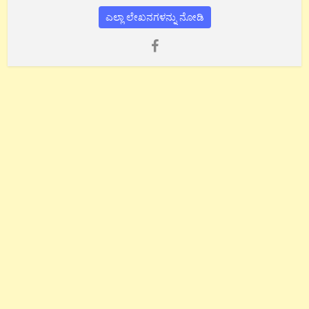
ಎಲ್ಲಾ ಲೇಖನಗಳನ್ನು ನೋಡಿ