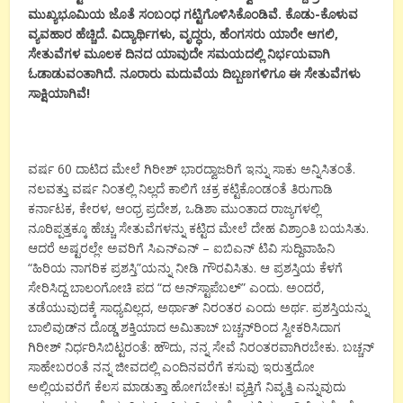
ಮುಖ್ಯಭೂಮಿಯ ಜೊತೆ ಸಂಬಂಧ ಗಟ್ಟಿಗೊಳಿಸಿಕೊಂಡಿವೆ. ಕೊಡು-ಕೊಳುವ
ವ್ಯವಹಾರ ಹೆಚ್ಚಿದೆ. ವಿದ್ಯಾರ್ಥಿಗಳು, ವೃದ್ಧರು, ಹೆಂಗಸರು ಯಾರೇ ಆಗಲಿ,
ಸೇತುವೆಗಳ ಮೂಲಕ ದಿನದ ಯಾವುದೇ ಸಮಯದಲ್ಲಿ ನಿರ್ಭಯವಾಗಿ
ಓಡಾಡುವಂತಾಗಿದೆ. ನೂರಾರು ಮದುವೆಯ ದಿಬ್ಬಣಗಳಿಗೂ ಈ ಸೇತುವೆಗಳು
ಸಾಕ್ಷಿಯಾಗಿವೆ!
ವರ್ಷ 60 ದಾಟಿದ ಮೇಲೆ ಗಿರೀಶ್ ಭಾರದ್ವಾಜರಿಗೆ ಇನ್ನು ಸಾಕು ಅನ್ನಿಸಿತಂತೆ.
ನಲವತ್ತು ವರ್ಷ ನಿಂತಲ್ಲಿ ನಿಲ್ಲದೆ ಕಾಲಿಗೆ ಚಕ್ರ ಕಟ್ಟಿಕೊಂಡಂತೆ ತಿರುಗಾಡಿ
ಕರ್ನಾಟಕ, ಕೇರಳ, ಆಂಧ್ರ ಪ್ರದೇಶ, ಒಡಿಶಾ ಮುಂತಾದ ರಾಜ್ಯಗಳಲ್ಲಿ
ನೂರಿಪ್ಪತ್ತಕ್ಕೂ ಹೆಚ್ಚು ಸೇತುವೆಗಳನ್ನು ಕಟ್ಟಿದ ಮೇಲೆ ದೇಹ ವಿಶ್ರಾಂತಿ ಬಯಸಿತು.
ಆದರೆ ಅಷ್ಟರಲ್ಲೇ ಅವರಿಗೆ ಸಿಎನ್‍ಎನ್ – ಐಬಿಎನ್ ಟಿವಿ ಸುದ್ದಿವಾಹಿನಿ
“ಹಿರಿಯ ನಾಗರಿಕ ಪ್ರಶಸ್ತಿ”ಯನ್ನು ನೀಡಿ ಗೌರವಿಸಿತು. ಆ ಪ್ರಶಸ್ತಿಯ ಕೆಳಗೆ
ಸೇರಿಸಿದ್ದ ಬಾಲಂಗೋಚಿ ಪದ “ದ ಅನ್‍ಸ್ಟಾಪೆಬಲ್” ಎಂದು. ಅಂದರೆ,
ತಡೆಯುವುದಕ್ಕೆ ಸಾಧ್ಯವಿಲ್ಲದ, ಅರ್ಥಾತ್ ನಿರಂತರ ಎಂದು ಅರ್ಥ. ಪ್ರಶಸ್ತಿಯನ್ನು
ಬಾಲಿವುಡ್‍ನ ದೊಡ್ಡ ಶಕ್ತಿಯಾದ ಅಮಿತಾಬ್ ಬಚ್ಚನ್‍ರಿಂದ ಸ್ವೀಕರಿಸಿದಾಗ
ಗಿರೀಶ್ ನಿರ್ಧರಿಸಿಬಿಟ್ಟರಂತೆ: ಹೌದು, ನನ್ನ ಸೇವೆ ನಿರಂತರವಾಗಿರಬೇಕು. ಬಚ್ಚನ್
ಸಾಹೇಬರಂತೆ ನನ್ನ ಜೀವದಲ್ಲಿ ಎಂದಿನವರೆಗೆ ಕಸುವು ಇರುತ್ತದೋ
ಅಲ್ಲಿಯವರೆಗೆ ಕೆಲಸ ಮಾಡುತ್ತಾ ಹೋಗಬೇಕು! ವ್ಯಕ್ತಿಗೆ ನಿವೃತ್ತಿ ಎನ್ನುವುದು