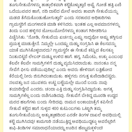
ತೂಗುಸೇತುವೆಗಳನ್ನು ತಾತ್ಕಾಲಿಕವಾಗಿ ಕಟ್ಟಿಕೊಳ್ಳುತ್ತಾರೆ ಅಷ್ಟೆ. ಗೋಡೆ ಹತ್ತಿ ಏಣಿ
ಒದೆಯುವವರ ಹಾಗೆ, ನದಿ ದಾಟಿದ ಮೇಲೆ ಅವರು ತಾವಾಗಿ ಸೇತುವೆಯನ್ನು
ಮಡಚಿ ತೆಗೆದುಕೊಂಡುಹೋಗುತ್ತಾರೆ” ಎಂದು ಸರಕಾರದ ಅಧಿಕಾರಿಗಳು
ಗ್ರಾಮಸ್ಥರಿಗೆ ಮಂಗಳಾರತಿ ಮಾಡಿ ಕಳಿಸಿದರು. ಇಂತಹ ಎಲ್ಲ ಅಪಮಾನಗಳನ್ನು
ತಿಂದು ಬಂದ ಹಳ್ಳಿಗರ ಜೋಲುಮೋರೆಗಳನ್ನು ಕಂಡಾಗ ಗಿರೀಶರಿಗೂ
ಪಿಚ್ಚೆನಿಸಿತು. “ನೋಡಿ, ಸೇತುವೆಯ ಖರ್ಚನ್ನು ಎಷ್ಟು ಸಾಧ್ಯವೋ ಅಷ್ಟು ತಗ್ಗಿಸುವ
ಪ್ರಯತ್ನ ಮಾಡುತ್ತೇನೆ. ನಿಮ್ಮಲ್ಲೇ ಒಂದಷ್ಟು ದುಡ್ಡು ಸಂಗ್ರಹಿಸಿ ಈ ಕೆಲಸವನ್ನು
ಯಾಕೆ ಮುಗಿಸಿಕೊಳ್ಳಬಾರದು? ಗ್ರಾಮಸ್ಥರೇ ಈ ಸೇತುವೆ ಕಟ್ಟುವ ಕೆಲಸಕ್ಕೂ
ನಿಂತುಬಿಟ್ಟರೆ ಲೇಬರ್ ದುಡ್ಡೂ ಉಳಿದ ಹಾಗೆ. ಹಗ್ಗ, ಸಿಮೆಂಟು, ಉಕ್ಕು ಎಂಬಂಥ
ಕೆಲವೇ ಕೆಲವೇ ಸಾಮಗ್ರಿಗಳಿಗೆ ದುಡ್ಡು ವ್ಯಯಿಸಿದರಾಯಿತು. ನಾನಂತೂ ನನ್ನ
ಸೇವೆಗೆ ಫೀಸು ಪಡೆಯುವುದಿಲ್ಲ” ಎಂದು ಅವರು ಹೇಳಿದಾಗ ಬತ್ತಿಹೋದ
ಕೆರೆಯಲ್ಲಿ ನೀರು ಜಿನುಗಿದಂತಾಯಿತು. ಹಳ್ಳಿಗರು ನಗುತ್ತ ಕುಣಿದಾಡಿಬಿಟ್ಟರು.
ನಲವತ್ತು ಜನ ಯುವಕರು ಉಟ್ಟ ಬಟ್ಟೆಯಲ್ಲೇ ಮುಂದೆ ಬಂದು ನಾವು
ತಯಾರಿದ್ದೇವೆ ಎಂದರು. ಚಂದಾ ಎತ್ತಿ ದುಡ್ಡು ಸಂಗ್ರಹಿಸಿದ್ದಾಯಿತು. ಅಗತ್ಯ
ಸಾಮಗ್ರಿಗಳೆಲ್ಲ ಬಂದು ರಾಶಿಗೂಡಿದವು. ಸೇತುವೆಗೆ ಬೇಕಿದ್ದ ಮೂರಡಿ ಉದ್ದದ
ಮರದ ಹಲಗೆಗಳು ಬಂದು ಸೇರಿದವು. ರಾಮನ ಲಂಕಾಯಾತ್ರೆಗೆ ಕಪಿಸೇನೆ
ಸೇತುವೆ ಕಟ್ಟಿದ ಹಾಗೆ ಸುಳ್ಯದ 400 ಕುಟುಂಬಗಳು ಒಟ್ಟಾಗಿ ತಮ್ಮ
ತೂಗುಸೇತುವೆಯನ್ನು ಅತ್ಯುತ್ಸಾಹದಿಂದ ಎರಡೇ ತಿಂಗಳ ದಾಖಲೆ ಅವಧಿಯಲ್ಲಿ
ಕಟ್ಟಿ ಮುಗಿಸಿದವು! ಕಾಮಗಾರಿ ನಡೆಯುತ್ತಿದ್ದ ಅವಧಿಯುದ್ದಕ್ಕೂ ಅವರೆಲ್ಲರಿಗೆ
ಕಾಫಿ-ತಿಂಡಿಗಳ ಸಮಾರಾಧನೆಯಾದದ್ದು ಊರಿನ ಹೆಣ್ಣುಮಕ್ಕಳಿಂದ!