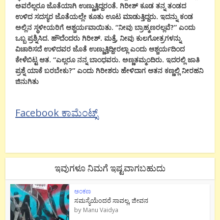
ಅವರೆಲ್ಲರೂ ಜೊತೆಯಾಗಿ ಉಣ್ಣುತ್ತಿದ್ದರಂತೆ. ಗಿರೀಶ್ ಕೂಡ ತನ್ನ ತಂಡದ
ಉಳಿದ ಸದಸ್ಯರ ಜೊತೆಯಲ್ಲೇ ಕೂತು ಊಟ ಮಾಡುತ್ತಿದ್ದರು. ಇದನ್ನು ಕಂಡ
ಅಲ್ಲಿನ ಸ್ಥಳೀಯರಿಗೆ ಆಶ್ಚರ್ಯವಾಯಿತು. “ನೀವು ಬ್ರಾಹ್ಮಣರಲ್ಲವೆ?” ಎಂದು
ಒಬ್ಬ ಪ್ರಶ್ನಿಸಿದ. ಹೌದೆಂದರು ಗಿರೀಶ್. ಮತ್ತೆ, ನೀವು ಕುಲಗೋತ್ರಗಳನ್ನು
ವಿಚಾರಿಸದೆ ಉಳಿದವರ ಜೊತೆ ಉಣ್ಣುತ್ತಿದ್ದೀರಲ್ಲಾ ಎಂದು ಆಶ್ಚರ್ಯದಿಂದ
ಕೇಳೆಬಿಟ್ಟ ಆತ. “ಎಲ್ಲರೂ ನನ್ನ ಬಾಂಧವರು. ಅಣ್ಣತಮ್ಮಂದಿರು. ಇದರಲ್ಲಿ ಜಾತಿ
ಪ್ರಶ್ನೆ ಯಾಕೆ ಬರಬೇಕು?” ಎಂದು ಗಿರೀಶರು ಹೇಳಿದಾಗ ಆತನ ಕಣ್ಣಲ್ಲಿ ನೀರಹನಿ
ಜಿನುಗಿತು
Facebook ಕಾಮೆಂಟ್ಸ್
ಇವುಗಳೂ ನಿಮಗೆ ಇಷ್ಟವಾಗಬಹುದು
ಅಂಕಣ
ಸಮಸ್ಯೆಯೆಂದರೆ ಸಾವಲ್ಲ, ಜೀವನ
by
Manu Vaidya