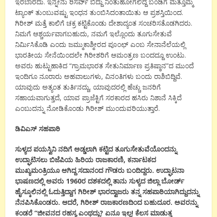
ಇರಬಾರದು. ಇನ್ನೇನು ರಿಸರ್ವ್ ಬಿದ್ದು ನಿಂತುಹೋಗಲಿದ್ದ ಬಂಡಿಗೆ ಮತ್ತೊಮ್ಮೆ
ಟ್ಯಾಂಕ್ ತುಂಬುವಷ್ಟು ಇಂಧನ ತುಂಬಿಸಿದಂತಾಯಿತು ಆ ಪ್ರಶಸ್ತಿಯಿಂದ.
ಗಿರೀಶ್ ಮತ್ತೆ ಕಾಲಿಗೆ ಚಕ್ರ ಕಟ್ಟಿಕೊಂಡು ದೇಶಾದ್ಯಂತ ಸಂಚರಿಸತೊಡಗಿದರು.
ನಿಮಗೆ ಆಶ್ಚರ್ಯವಾಗಬಹುದು, ನಮಗೆ ಇಲ್ಲೊಂದು ತೂಗುಸೇತುವೆ
ನಿರ್ಮಿಸಿಕೊಡಿ ಎಂದು ಜಮ್ಮುಕಾಶ್ಮೀರದ ಪೂಂಛ್ ಎಂಬ ಸೇನಾನೆಲೆಯಲ್ಲಿ
ಭಾರತೀಯ ಸೇನೆಯಿಂದಲೇ ಗಿರೀಶರಿಗೆ ಆಮಂತ್ರಣ ಬಂದದ್ದೂ ಉಂಟು.
ಅವರು ಹುಟ್ಟುಹಾಕಿದ “ಗ್ರಾಮಭಾರತ ಸೇತುನಿರ್ಮಾಣ ಪ್ರತಿಷ್ಠಾನ”ದ ಮುಂದೆ
ಇಂದಿಗೂ ನೂರಾರು ಅಹವಾಲುಗಳು, ವಿನಂತಿಗಳು ಬಂದು ರಾಶಿಬಿದ್ದಿವೆ.
ಯಾವುದು ಅತ್ಯಂತ ತುರ್ತಿನದ್ದು, ಯಾವುದರಲ್ಲಿ ಹೆಚ್ಚು ಜನರಿಗೆ
ಸಹಾಯವಾಗುತ್ತದೆ, ಯಾವ ಪ್ರಾಜೆಕ್ಟಿಗೆ ಸರಕಾರದ ಹಸಿರು ನಿಶಾನೆ ಸಿಕ್ಕಿದೆ
ಎಂಬುದನ್ನು ನೋಡಿಕೊಂಡು ಗಿರೀಶ್ ಮುಂದುವರಿಯುತ್ತಾರೆ.
ಡಿವಿಎಸ್ ಸಹಪಾಠಿ
ಸುಳ್ಯದ ಪಯಸ್ವಿನಿ ನದಿಗೆ ಅಡ್ಡಲಾಗಿ ಕಟ್ಟಿದ ತೂಗುಸೇತುವೆಯೊಂದನ್ನು
ಉದ್ಘಾಟಿಸಲು ಬಿಜೆಪಿಯ ಹಿರಿಯ ರಾಜಕಾರಣಿ, ಕರ್ನಾಟಕದ
ಮುಖ್ಯಮಂತ್ರಿಯೂ ಆಗಿದ್ದ ಸದಾನಂದ ಗೌಡರು ಬಂದಿದ್ದರು. ಉದ್ಘಾಟನಾ
ಭಾಷಣದಲ್ಲಿ ಅವರು 1960ರ ದಶಕದಲ್ಲಿ ತಾನು ಸುಳ್ಯದ ಜಿಲ್ಲಾ ಬೋರ್ಡ್
ಹೈಸ್ಕೂಲಿನಲ್ಲಿ ಓದುತ್ತಿದ್ದಾಗ ಗಿರೀಶ್ ಭಾರದ್ವಾಜರು ತನ್ನ ಸಹಪಾಠಿಯಾಗಿದ್ದುದನ್ನು
ನೆನಪಿಸಿಕೊಂಡರು. ಆದರೆ, ಗಿರೀಶ್ ರಾಜಕಾರಣದಿಂದ ಬಹುದೂರ. ಅವರನ್ನು
ಕಂಡರೆ “ಜೀವನದ ರಹಸ್ಯ ಎಂಥದ್ದು? ಏನೂ ಇಲ್ಲ! ಕೆಲಸ ಮಾಡುತ್ತ