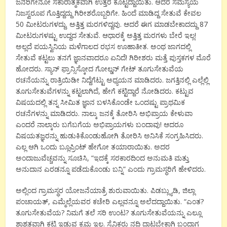
ಜನರಿಗೇನೋ ಸಕಾರಾತ್ಮಕವಾಗಿ ಉತ್ತರ ಕೊಟ್ಟದ್ದಾಯಿತು. ಆದರೆ ಸಮಸ್ಯೆಯ
ನಿಜಸ್ವರೂಪ ಗೊತ್ತಿದ್ದದ್ದು ಗಿರೀಶರೊಬ್ಬರಿಗೇ. ಹಿಂದೆ ಮಾಡಿದ್ದ ಸೇತುವೆ ಕೇವಲ
50 ಮೀಟರುಗಳದ್ದು. ಅತ್ತಿತ್ತ ಮರಗಳಿದ್ದವು. ಆದರೆ ಈಗ ಮಾಡಬೇಕಾದದ್ದು 87
ಮೀಟರುಗಳಷ್ಟು ಉದ್ದದ ಸೇತುವೆ. ಆಧಾರಕ್ಕೆ ಅತ್ತಿತ್ತ ಮರಗಳು ಬೇರೆ ಇಲ್ಲ!
ಅಲ್ಲದೆ ಪಯಸ್ವಿನಿಯ ಮಳೆಗಾಲದ ರಭಸ ಊಹಾತೀತ. ಅಂಥ ಜಾಗದಲ್ಲಿ
ಸೇತುವೆ ಕಟ್ಟಲು ತನಗೆ ಜ್ಞಾನವಾದರೂ ಏನಿದೆ! ಗಿರೀಶರು ಮತ್ತೆ ಪುಸ್ತಕಗಳ ಮೊರೆ
ಹೋದರು. ಸ್ಯಾನ್ ಫ್ರಾನ್ಸಿಸ್ಕೋದ ಗೋಲ್ಡನ್ ಗೇಟ್ ತೂಗುಸೇತುವೆಯ
ರಚನೆಯನ್ನು ರಾತ್ರಿಯಿಡೀ ನಿದ್ದೆಗೆಟ್ಟು ಅಧ್ಯಯನ ಮಾಡಿದರು. ಜಗತ್ತಿನಲ್ಲಿ ಎಲ್ಲೆಲ್ಲಿ
ತೂಗುಸೇತುವೆಗಳನ್ನು ಕಟ್ಟಲಾಗಿದೆ, ಹೇಗೆ ಕಟ್ಟಿದ್ದಾರೆ ನೋಡಿದರು. ಕಟ್ಟುವ
ವಿಷಯದಲ್ಲಿ ತನ್ನ ಸೀಮಿತ ಜ್ಞಾನ ಬಳಸಿಕೊಂಡೇ ಒಂದಷ್ಟು ಪ್ರಾಥಮಿಕ
ರಚನೆಗಳನ್ನು ಮಾಡಿದರು. ನಾಲ್ಕು ಜನಕ್ಕೆ ತೋರಿಸಿ ಅಭಿಪ್ರಾಯ ಕೇಳುವಾ
ಎಂದರೆ ನಾಲ್ಕಾರು ಬಗೆಬಗೆಯ ಅಭಿಪ್ರಾಯಗಳು ಬಂದಾವು! ಆದರೂ
ವಿಷಯತಜ್ಞರನ್ನು ಹುಡುಕಿಕೊಂಡುಹೋಗಿ ತೋರಿಸಿ ಅನಿಸಿಕೆ ಸಂಗ್ರಹಿಸಿದರು.
ಎಲ್ಲ ಆಗಿ ಒಂದು ಬ್ಲೂಪ್ರಿಂಟ್ ಹೇಗೋ ತಯಾರಾಯಿತು. ಅದರ
ಅಂದಾಜುವೆಚ್ಚವನ್ನು ಸೂಚಿಸಿ, “ಇದಕ್ಕೆ ಸರಕಾರದಿಂದ ಅನುಮತಿ ಮತ್ತು
ಅನುದಾನ ಎರಡನ್ನೂ ಪಡೆದುಕೊಂಡು ಬನ್ನಿ” ಎಂದು ಗ್ರಾಮಸ್ಥರಿಗೆ ಹೇಳಿದರು.
ಅಲ್ಲಿಂದ ಗ್ರಾಮಸ್ಥರ ಯೋಜನೆಯಾತ್ರೆ ಶುರುವಾಯಿತು. ಪಿಡಬ್ಲ್ಯುಡಿ, ಜಿಲ್ಲಾ
ಪಂಚಾಯತ್, ಎಮ್ಮೆಲ್ಲೆಯವರ ಕಚೇರಿ ಎಲ್ಲವನ್ನೂ ಅಲೆದದ್ದಾಯಿತು. “ಎಂತ?
ತೂಗುಸೇತುವೆಯ? ನಿಮಗೆ ತಲೆ ಸರಿ ಉಂಟ? ತೂಗುಸೇತುವೆಯನ್ನು ಎಲ್ಲೂ
ಶಾಶ್ವತವಾಗಿ ಕಟ್ಟಿ ಇಡುವ ಕ್ರಮ ಇಲ್ಲ. ಸೈನಿಕರು ನದಿ ದಾಟಬೇಕಾಗಿ ಬಂದಾಗ