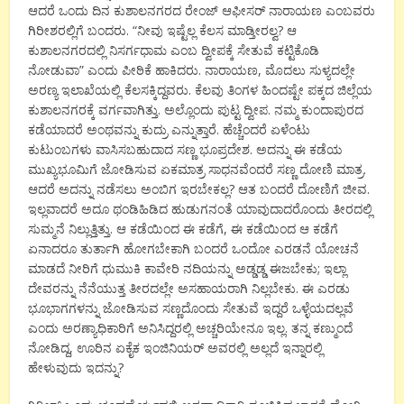
ಆದರೆ ಒಂದು ದಿನ ಕುಶಾಲನಗರದ ರೇಂಜ್ ಆಫೀಸರ್ ನಾರಾಯಣ ಎಂಬವರು
ಗಿರೀಶರಲ್ಲಿಗೆ ಬಂದರು. “ನೀವು ಇಷ್ಟೆಲ್ಲ ಕೆಲಸ ಮಾಡ್ತೀರಲ್ವ? ಆ
ಕುಶಾಲನಗರದಲ್ಲಿ ನಿಸರ್ಗಧಾಮ ಎಂಬ ದ್ವೀಪಕ್ಕೆ ಸೇತುವೆ ಕಟ್ಟಿಕೊಡಿ
ನೋಡುವಾ” ಎಂದು ಪೀಠಿಕೆ ಹಾಕಿದರು. ನಾರಾಯಣ, ಮೊದಲು ಸುಳ್ಯದಲ್ಲೇ
ಅರಣ್ಯ ಇಲಾಖೆಯಲ್ಲಿ ಕೆಲಸಕ್ಕಿದ್ದವರು. ಕೆಲವು ತಿಂಗಳ ಹಿಂದಷ್ಟೇ ಪಕ್ಕದ ಜಿಲ್ಲೆಯ
ಕುಶಾಲನಗರಕ್ಕೆ ವರ್ಗವಾಗಿತ್ತು. ಅಲ್ಲೊಂದು ಪುಟ್ಟ ದ್ವೀಪ. ನಮ್ಮ ಕುಂದಾಪುರದ
ಕಡೆಯಾದರೆ ಅಂಥವನ್ನು ಕುದ್ರು ಎನ್ನುತ್ತಾರೆ. ಹೆಚ್ಚೆಂದರೆ ಏಳೆಂಟು
ಕುಟುಂಬಗಳು ವಾಸಿಸಬಹುದಾದ ಸಣ್ಣ ಭೂಪ್ರದೇಶ. ಅದನ್ನು ಈ ಕಡೆಯ
ಮುಖ್ಯಭೂಮಿಗೆ ಜೋಡಿಸುವ ಏಕಮಾತ್ರ ಸಾಧನವೆಂದರೆ ಸಣ್ಣ ದೋಣಿ ಮಾತ್ರ.
ಆದರೆ ಅದನ್ನು ನಡೆಸಲು ಅಂಬಿಗ ಇರಬೇಕಲ್ಲ? ಆತ ಬಂದರೆ ದೋಣಿಗೆ ಜೀವ.
ಇಲ್ಲವಾದರೆ ಅದೂ ಥಂಡಿಹಿಡಿದ ಹುಡುಗನಂತೆ ಯಾವುದಾದರೊಂದು ತೀರದಲ್ಲಿ
ಸುಮ್ಮನೆ ನಿಲ್ಲುತ್ತಿತ್ತು. ಆ ಕಡೆಯಿಂದ ಈ ಕಡೆಗೆ, ಈ ಕಡೆಯಿಂದ ಆ ಕಡೆಗೆ
ಏನಾದರೂ ತುರ್ತಾಗಿ ಹೋಗಬೇಕಾಗಿ ಬಂದರೆ ಒಂದೋ ಎರಡನೆ ಯೋಚನೆ
ಮಾಡದೆ ನೀರಿಗೆ ಧುಮುಕಿ ಕಾವೇರಿ ನದಿಯನ್ನು ಅಡ್ಡಡ್ಡ ಈಜಬೇಕು; ಇಲ್ಲಾ
ದೇವರನ್ನು ನೆನೆಯುತ್ತ ತೀರದಲ್ಲೇ ಅಸಹಾಯರಾಗಿ ನಿಲ್ಲಬೇಕು. ಈ ಎರಡು
ಭೂಭಾಗಗಳನ್ನು ಜೋಡಿಸುವ ಸಣ್ಣದೊಂದು ಸೇತುವೆ ಇದ್ದರೆ ಒಳ್ಳೆಯದಲ್ಲವೆ
ಎಂದು ಅರಣ್ಯಾಧಿಕಾರಿಗೆ ಅನಿಸಿದ್ದರಲ್ಲಿ ಅಚ್ಚರಿಯೇನೂ ಇಲ್ಲ. ತನ್ನ ಕಣ್ಮುಂದೆ
ನೋಡಿದ್ದ, ಊರಿನ ಏಕೈಕ ಇಂಜಿನಿಯರ್ ಅವರಲ್ಲಿ ಅಲ್ಲದೆ ಇನ್ನಾರಲ್ಲಿ
ಹೇಳುವುದು ಇದನ್ನು?