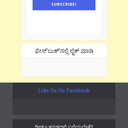
SUBSCRIBE!
One e-mail a week. We don't spam.
Don't forget to check the promotional
tab if you are using gmail.
ಫೇಸ್’ಬುಕ್’ನಲ್ಲಿ ಲೈಕ್ ಮಾಡಿ
Like Us On Facebook
ರೀಡೂ ಕನ್ನಡದಲ್ಲಿ ಬರೆಯಬೇಕೆ?