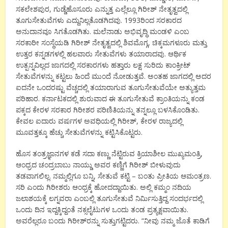
ಸಕಲೇಶಪುರ, ಗುಡ್ಡೆಹೊಸೂರು ಎನ್ನುತ್ತ ಎಲ್ಲೆಲ್ಲೂ ಗಿರೀಶ್ ನೇತೃತ್ವದಲ್ಲಿ
ತೂಗುಸೇತುವೆಗಳು ಎದ್ದುನಿಲ್ಲತೊಡಗಿದವು. 1993ರಿಂದ ಸರಕಾರದ
ಅನುದಾನವೂ ಸಿಗತೊಡಗಿತು. ಮಲೆನಾಡು ಅಭಿವೃದ್ಧಿ ಮಂಡಳಿ ಎಂಬ
ಸರಕಾರೀ ಸಂಸ್ಥೆಯಡಿ ಗಿರೀಶ್ ನೇತೃತ್ವದಲ್ಲಿ ಶಿವಮೊಗ್ಗ, ಚಿಕ್ಕಮಗಳೂರು ಮತ್ತು
ಉತ್ತರ ಕನ್ನಡಗಳಲ್ಲಿ ಹಲವಾರು ಸೇತುವೆಗಳು ತಯಾರಾದವು. ಆರ್ಥಿಕ
ಉತ್ಪನ್ನವಿಲ್ಲದ ಜಾಗದಲ್ಲಿ ಸರಕಾರಗಳು ಹತ್ತಾರು ಲಕ್ಷ ಸುರಿದು ಕಾಂಕ್ರೀಟ್
ಸೇತುವೆಗಳನ್ನು ಕಟ್ಟಲು ಹಿಂದೆ ಮುಂದೆ ನೋಡುತ್ತವೆ. ಅಂತಹ ಜಾಗದಲ್ಲಿ ಅದರ
ಐದನೇ ಒಂದರಷ್ಟು ವೆಚ್ಚದಲ್ಲಿ ತಯಾರಾಗುವ ತೂಗುಸೇತುವೆಯೇ ಅತ್ಯುತ್ತಮ
ಪರಿಹಾರ. ಕರ್ನಾಟಕದಲ್ಲಿ ಶುರುವಾದ ಈ ತೂಗುಸೇತುವೆ ಕ್ರಾಂತಿಯನ್ನು ಕಂಡ
ಪಕ್ಕದ ಕೇರಳ ಸರಕಾರ ಗಿರೀಶರ ಪರಿಣಿತಿಯನ್ನು ತನ್ನಲ್ಲೂ ಬಳಸಿಕೊಂಡಿತು.
ಕೇವಲ ಐದಾರು ವರ್ಷಗಳ ಅವಧಿಯಲ್ಲಿ ಗಿರೀಶ್, ಕೇರಳ ರಾಜ್ಯದಲ್ಲಿ
ಮೂವತ್ತಕ್ಕೂ ಹೆಚ್ಚು ಸೇತುವೆಗಳನ್ನು ಕಟ್ಟಿಸಿಕೊಟ್ಟರು.
ಹೊಸ ತಂತ್ರಜ್ಞಾನಗಳ ಕಡೆ ಸದಾ ಕಣ್ಣು ನೆಟ್ಟಿರುವ ಕ್ರಿಯಾಶೀಲ ಮುಖ್ಯಮಂತ್ರಿ,
ಆಂಧ್ರದ ಚಂದ್ರಬಾಬು ನಾಯ್ಡು ಅವರ ಕಣ್ಣಿಗೆ ಗಿರೀಶ್ ಬೀಳುವುದು
ತಡವಾಗಲಿಲ್ಲ. ನಮ್ಮಲ್ಲಿಗೂ ಬನ್ನಿ, ಸೇತುವೆ ಕಟ್ಟಿ – ಬಂತು ಪ್ರೀತಿಯ ಆಮಂತ್ರಣ.
ಸರಿ ಎಂದು ಗಿರೀಶರು ಆಂಧ್ರಕ್ಕೆ ಹೋದದ್ದಾಯಿತು. ಅಲ್ಲಿ ಕಮ್ಮಂ ನದಿಯ
ಜಲಾಶಯಕ್ಕೆ ಲಗ್ನವರಾ ಎಂಬಲ್ಲಿ ತೂಗುಸೇತುವೆ ನಿರ್ಮಿಸುತ್ತಿದ್ದ ಸಂದರ್ಭದಲ್ಲಿ
ಒಂದು ದಿನ ಇದ್ದಕ್ಕಿದ್ದಂತೆ ನಕ್ಸಲೈಟುಗಳ ಒಂದು ತಂಡ ಪ್ರತ್ಯಕ್ಷವಾಯಿತು.
ಅವರೆಲ್ಲರೂ ಬಂದು ಗಿರೀಶ್‍ರನ್ನು ಸುತ್ತುಗಟ್ಟಿದರು. “ನೀವು ನಮ್ಮ ಜೊತೆ ಕಾಡಿಗೆ