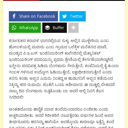
Share on Facebook
Twitter
WhatsApp
Buffer
ಕರ್ನಾಟಕದ ಕರಾವಳಿ ಭಾಗದಲ್ಲಿರುವ ಸುಳ್ಯ, ಅಲ್ಲಿನ ಮುಳ್ಳೇರಿಯ ಎಂಬ
ಹೋಬಳಿಯಲ್ಲಿ ಮವಾರು ಎಂಬ ಗ್ರಾಮದ ಒಲೆಕ್ಕೆಳ ಮನೆತನದ ಮಾಣಿ,
ಮಂಡ್ಯದ ಪಿ.ಇ.ಎಸ್. ಇಂಜಿನಿಯರಿಂಗ್ ಕಾಲೇಜಿನಲ್ಲಿ ಮೆಕ್ಯಾನಿಕಲ್
ಇಂಜಿನಿಯರಿಂಗ್ ಪದವಿಯನ್ನು ಪ್ರಥಮ ಶ್ರೇಣಿಯಲ್ಲಿ ತೇರ್ಗಡೆಯಾಗಿದ್ದಾಗಿದೆ.
ಇನ್ನೇನು ಪದವಿಪತ್ರ ಹಿಡಿದು ಬೆಂಗಳೂರು ಸೇರುತ್ತೇನೆ, ಕಂಪೆನಿಯಲ್ಲಿ ಕೈ ತುಂಬಾ
ಸಂಬಳ ಗಳಿಸುವ ಉದ್ಯೋಗ ಹಿಡಿಯುತ್ತೇನೆ, ಲಕ್ಷಾಧೀಶನಾಗುತ್ತೇನೆ ಎಂದು
ಕನಸು ಕಂಡು ಅಪ್ಪನ ಎದುರು ನಿಂತಿದ್ದ ಆ ಹುಡುಗನಿಗೆ ಅಪ್ಪನ ಕಡೆಯಿಂದ
ಸಿಕ್ಕಿದ್ದು 400 ರುಪಾಯಿ. ಜೊತೆಗೆ ಒಂದು ಆಶೀರ್ವಾದ: ಈ ದುಡ್ಡಲ್ಲಿ ಬೇಕಾದರೆ
ನಾಲ್ಕು ದಿನ ಬೆಂಗಳೂರು ಸುತ್ತಿಕೊಂಡು ಬಾ. ಆದರೆ ಅಲ್ಲಿ ನಿನಗೆ ಕೆಲಸ
ಸಿಗದಿರಲಿ!
ಅಂತಹದೊಂದು ಹಾರೈಕೆ ಯಾವ ತಂದೆಯಿಂದಾದರೂ ಬಂದೀತಾ ಎಂದು
ಅಚ್ಚರಿಯಾದೀತು. ಆದರೆ ಗಿರೀಶರಿಗೆ ನಲವತ್ತೆರಡು ವರ್ಷಗಳ ಹಿಂದೆ ಅವರ
ತೀರ್ಥರೂಪರು ಹರಸಿದ್ದು ಹಾಗೆಯೇ. ಅದಕ್ಕೊಂದು ಕಾರಣವೂ ಇತ್ತೆನ್ನಿ. ತಂದೆ
ಕೃಷ್ಣ ಭಟ್ಟರು ಸ್ವತಃ ಸಿವಿಲ್ ಇಂಜಿನಿಯರಿಂಗ್ ಶಿಕ್ಷಣ ಪಡೆದವರು. ಆದರೆ ತನ್ನ