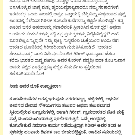
ಸಮರ್ಥವಾಗಿ ಬಳಸಿಕೊಂಡವು. ನಮ್ಮಲ್ಲೇ ಇರುವ ಸಂಪನ್ಮೂಲವನ್ನು
ಬಳಸಿಕೊಳ್ಳುವ ಜಾಣ್ಮೆ ಮತ್ತು ಹೃದಯವೈಶಾಲ್ಯವಾದರೂ ನಮ್ಮ ಸರಕಾರಗಳಿಗೆ
ಇರಬೇಕಲ್ಲ! ಒಂದು ಕಾಲದಲ್ಲಿ ಅಪ್ಪನ ಒತ್ತಾಯಕ್ಕೆ ಕಟ್ಟುಬಿದ್ದು ಸುಳ್ಯದಂತಹ ಪುಟ್ಟ
ಊರಿನಲ್ಲಿ ನೆಲೆನಿಂತ ಗಿರೀಶ್ ತೂಗುಸೇತುವೆಗಳನ್ನು ಕಟ್ಟದೇ ಹೋಗಿದ್ದರೆ? ತನ್ನ
ಊರಿನ ಜನರ ಅಹವಾಲನ್ನು ಸವಾಲಿನಂತೆ ಸ್ವೀಕರಿಸಿದೆ ಹೋಗಿದ್ದರೆ? ಅಥವಾ
ಒಂದೆರಡು ಸೇತುವೆಗಳನ್ನು ಕಟ್ಟಿ ತನ್ನ ಪ್ರಯತ್ನಗಳನ್ನು ನಿಲ್ಲಿಸಿಬಿಟ್ಟಿದ್ದರೆ? ಹಾಗೆ
ಮಾಡಲಿಲ್ಲ ಎನ್ನುವುದೇ ನಮ್ಮ ಪುಣ್ಯ. ಸುಳ್ಯವೆಂಬ ಚುಕ್ಕೆಯಂಥ ಊರು ಈಗ
ಭಾರತದ ಭೂಪಟದಲ್ಲಿ ಗಿರೀಶರಿಂದಾಗಿ ಗುರುತಿಸಿಕೊಂಡಿದೆ. “ಭಾರತದ
ಸೇತುಮನುಷ್ಯ” ಎಂಬ ವಿಶೇಷಣದೊಂದಿಗೆ ಗಿರೀಶ್ ಭಾರದ್ವಾಜರ ಹೆಸರು
ಕರೆದು ಭಾರತದ ರಾಷ್ಟ್ರಪತಿಗಳು ಅವರ ಕೊರಳಿಗೆ ಪದ್ಮಶ್ರೀ ಪದಕ ತೊಡಿಸುವಾಗ
ಅವರು ಕಟ್ಟಿದ ನೂರೈವತ್ತಕ್ಕೂ ಹೆಚ್ಚಿನ ಸೇತುವೆಗಳು ತೃಪ್ತಿಯಿಂದ
ತಲೆತೂಗಿಯಾವೇನೋ!
ನೀವು ಅವರ ಜೊತೆ ಉಣ್ಣುತ್ತೀರಾ?!
ತೂಗುಸೇತುವೆಗಳ ಅಗತ್ಯ ಇರುವುದು ನಗರಗಳಲ್ಲಲ್ಲ, ಹಳ್ಳಿಗಳಲ್ಲಿ. ಆಧುನಿಕ
ಜೀವನದ ಬೇರಾವ ಸೌಕರ್ಯಗಳೂ ತಲುಪದ ಅಥವಾ ತಲುಪಲಾಗದ
ಸ್ಥಿತಿಯಲ್ಲಿರುವ ಕುಗ್ರಾಮಗಳಲ್ಲಿ. ಹಾಗಾಗಿ ಗಿರೀಶ್, ಗ್ರಾಮಭಾರತದ ಜೊತೆ ಮತ್ತೆ
ಮತ್ತೆ ಮುಖಾಮುಖಿಯಾಗುತ್ತ ಇರಬೇಕಾಗುತ್ತದೆ. ಒಮ್ಮೆ ಆಂಧ್ರದಲ್ಲಿ
ತೂಗುಸೇತುವೆ ನಿರ್ಮಾಣ ಕಾರ್ಯ ನಡೆಯುತ್ತಿದ್ದಾಗ ಗಿರೀಶ್ ಅವರ ತಂಡ ಆ
ಸ್ಥಳದಲ್ಲೇ ಹಲವಾರು ದಿನಗಳ ಕಾಲ ಬೀಡುಬಿಟ್ಟಿತ್ತಂತೆ. ಊಟದ ಸಮಯದಲ್ಲಿ