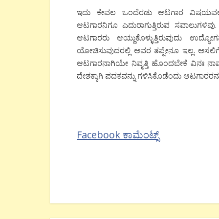
ಇದು ಕೇವಲ ಒಂದೆರಡು ಆಟಗಾರ ವಿಷಯವಲ್ಲ. 
ಆಟಗಾರನಿಗೂ ಎದುರಾಗುತ್ತಿರುವ ಸವಾಲುಗಳಿವು.
ಆಟಗಾರರು ಆಯ್ದುಕೊಳ್ಳುತ್ತಿರುವುದು ಉದ್ಯೋ
ಯೋಚಿಸುವುದರಲ್ಲಿ ಅವರ ತಪ್ಪೇನೂ ಇಲ್ಲ. ಅಸಲಿಗೆ
ಆಟಗಾರನಾಗಿಯೇ ನಿವೃತ್ತಿ ಹೊಂದಬೇಕೆ ವಿನಃ ನಾಮ್ಕ
ದೇಶಕ್ಕಾಗಿ ಪದಕವನ್ನು ಗಳಿಸಿಕೊಡೆಂದು ಆಟಗಾರರನ
Facebook ಕಾಮೆಂಟ್ಸ್