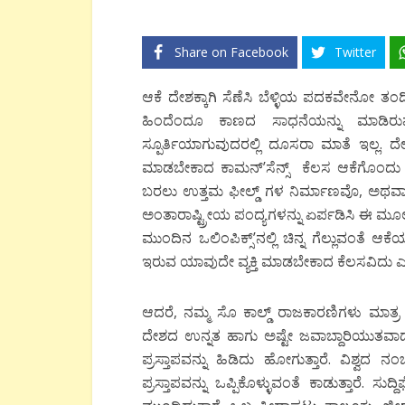
Share on Facebook
Twitter
ಆಕೆ ದೇಶಕ್ಕಾಗಿ ಸೆಣೆಸಿ ಬೆಳ್ಳಿಯ ಪದಕವೇನೋ ತಂ
ಹಿಂದೆಂದೂ ಕಾಣದ ಸಾಧನೆಯನ್ನು ಮಾಡಿರ
ಸ್ಪೂರ್ತಿಯಾಗುವುದರಲ್ಲಿ ದೂಸರಾ ಮಾತೆ ಇಲ್ಲ.
ಮಾಡಬೇಕಾದ ಕಾಮನ್’ಸೆನ್ಸ್ ಕೆಲಸ ಆಕೆಗೊಂದು ಉ
ಬರಲು ಉತ್ತಮ ಫೀಲ್ಡ್ ಗಳ ನಿರ್ಮಾಣವೊ, ಅಥವಾ ಒ
ಅಂತಾರಾಷ್ಟ್ರೀಯ ಪಂದ್ಯಗಳನ್ನು ಏರ್ಪಡಿಸಿ ಈ ಮೂಲಕ
ಮುಂದಿನ ಒಲಿಂಪಿಕ್ಸ್’ನಲ್ಲಿ ಚಿನ್ನ ಗೆಲ್ಲುವಂತೆ
ಇರುವ ಯಾವುದೇ ವ್ಯಕ್ತಿ ಮಾಡಬೇಕಾದ ಕೆಲಸವಿದು ಎನ್
ಆದರೆ, ನಮ್ಮ ಸೊ ಕಾಲ್ಡ್ ರಾಜಕಾರಣಿಗಳು ಮಾತ್
ದೇಶದ ಉನ್ನತ ಹಾಗು ಅಷ್ಟೇ ಜವಾಬ್ದಾರಿಯುತವಾದ
ಪ್ರಸ್ತಾಪವನ್ನು ಹಿಡಿದು ಹೋಗುತ್ತಾರೆ. ವಿಶ್
ಪ್ರಸ್ತಾಪವನ್ನು ಒಪ್ಪಿಕೊಳ್ಳುವಂತೆ ಕಾಡುತ್ತಾರೆ. ಸು