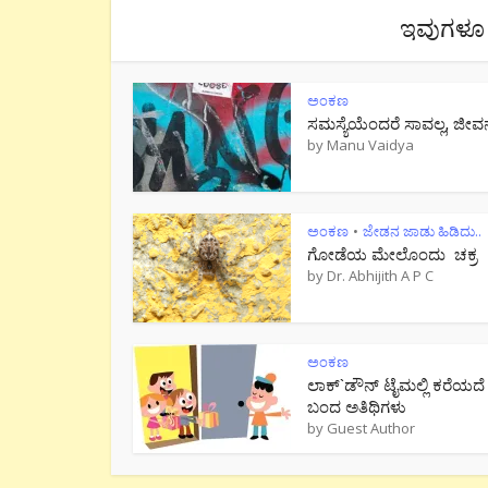
ಇವುಗಳೂ 
ಅಂಕಣ
ಸಮಸ್ಯೆಯೆಂದರೆ ಸಾವಲ್ಲ, ಜೀವ
by
Manu Vaidya
ಅಂಕಣ
ಜೇಡನ ಜಾಡು ಹಿಡಿದು..
•
ಗೋಡೆಯ ಮೇಲೊಂದು ಚಕ್ರ
by
Dr. Abhijith A P C
ಅಂಕಣ
ಲಾಕ್`ಡೌನ್ ಟೈಮಲ್ಲಿ ಕರೆಯದೆ
ಬಂದ ಅತಿಥಿಗಳು
by
Guest Author