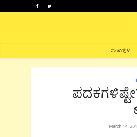
ಮುಖಪುಟ
ಪದಕಗಳಿಷ್ಟೇ?
March 14, 20