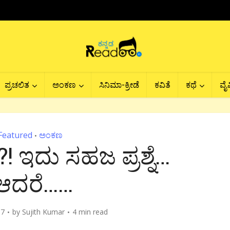
ಪ್ರಚಲಿತ
ಅಂಕಣ
ಸಿನಿಮಾ-ಕ್ರೀಡೆ
ಕವಿತೆ
ಕಥೆ
ವೈವ
Featured
ಅಂಕಣ
•
! ಇದು ಸಹಜ ಪ್ರಶ್ನೆ…
ಆದರೆ……
17
by
Sujith Kumar
4 min read