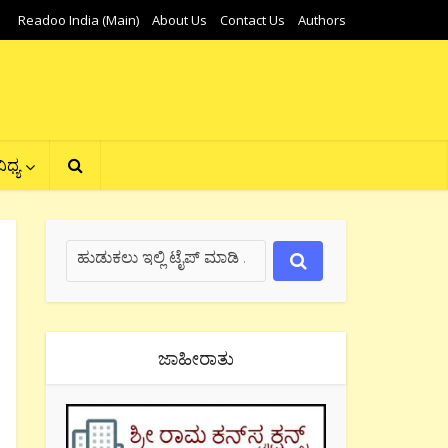
Readoo India (Main)
About Us
Contact Us
Authors
ಿಧ್ಯ
ಜಾಹೀರಾತು