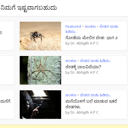
ನಿಮಗೆ ಇಷ್ಟವಾಗಬಹುದು
Featured
ಅಂಕಣ
ಜೇಡನ ಜಾಡು
•
•
ಹಿಡಿದು..
ನ
ಗೋಡೆಯ ಮೇಲಿನ ಜೇಡ- ಭಾಗ ೨
by
Dr. Abhijith A P C
ಅಂಕಣ
ಜೇಡನ ಜಾಡು ಹಿಡಿದು..
•
ಜೇಡಕ್ಕೆ ಬಾಲವಿದೆಯಾ?
by
Dr. Abhijith A P C
ಅಂಕಣ
ಜೇಡನ ಜಾಡು ಹಿಡಿದು..
•
 ಮನೆಗೆ
ಮನೆಯೊಳಗೆ ಬಲೆ ಮಾಡುವ ಇತರೆ
ಜೇಡಗಳು.
by
Dr. Abhijith A P C