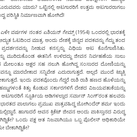
 ಹೊರುವವರು ಯಾರು? ಒಟ್ಟಿನಲ್ಲಿ ಆಟಗಾರರಿಗೆ ಉತ್ತಮ ಆಟಗಾರರಾಗಲು
್ವ ಪರಿಸ್ಥಿತಿ ನಿರ್ಮಾಣವಾಗಿ ಹೋಗಿದೆ!
ಬಂದು ಎಳೇ ವರ್ಷಗಳ ನಂತರ ಏಶಿಯನ್ ಗೇಮ್ಸ್ (1954) ಒಂದರಲ್ಲಿ ಭಾರತಕ್ಕೆ
ುತ ಓಟದಿಂದ ಮಾತ್ರ. ಅಂದು ದೇಶಕ್ಕೆ ಚಿನ್ನದ ಪದಕವನ್ನು ಗೆದ್ದು ತಂದ
್ರದರ್ಶನವನ್ನು ನೀಡುವ ಕನಸ್ಸನ್ನು ವಿಧಿಯ ಆಟ ಕೊನೆಗಾಣಿಸಿತು.
ಲನ್ನು ಮುರಿದುಕೊಂಡ ಈತನಿಗೆ ಉಳಿದದ್ದು ಜೀವನ ನಿರ್ವಹಣೆಯ ಸಾಲು
ಂದಿದ ಮೇಲಂತೂ ಅಕ್ಷರ ಸಹ ನಲುಗಿ ಹೋಗಿದ್ದ ಸಂಸಾರದ ದೋಣಿಯನ್ನು
್ನೂ ಮಾರಬೇಕಾದ ಸನ್ನಿವೇಶ ಎದುರಾಗುತ್ತದೆ. ಅಲ್ಲದೆ ಮುಂದೆ ಟ್ಯಾಕ್ಸಿ
ಕಾಗುತ್ತದೆ. ಇಂದು ಪದಕವೊಂದು ಗೆದ್ದರೆ ರಾಶಿ ರಾಶಿ ಹಣದ ಹೊಳೆಯನ್ನು
ಳೆ ಹಣ್ಣುಗಳಂತೆ ಕಿತ್ತು ಕೊಡುವ ಸರ್ಕಾರಗಳಿಗೆ ದೇಶದ ವಿಜಯಪತಾಕೆಯನ್ನು
ು ಆಟಗಾರರಿಗೆ ಸ್ಪೂರ್ತಿಯ ಅಡಿಗಳಲ್ಲಾದ ಸರ್ವಾನ್ ಸಿಂಗ್’ರಂತ ಹಲವರು
ವಕಪ್ ಭಾರತದ ಪಾಲಾಗಲು ಪ್ರಮುಖ ಪಾತ್ರವಹಿದ್ದ ಜೋಗಿಂದೆರ್ ಶರ್ಮ ಇಂದು
ಿದ್ದಾನೆ. ಹಾಗಾದರೆ ಅವನ ಕ್ರಿಕೆಟ್ ಜೀವನ ಅಂದು ಪಾಕಿಸ್ತಾನದ ವಿರುದ್ಧ
ಿದ್ದಿತೇ? ಒಂದು ಪಕ್ಷ ಆತ ನಿಜವಾಗಿಯೂ ಒಬ್ಬ ಪೊಲೀಸ್ ಅಧಿಕಾರಿಯೇ
ೇ ಬೇಕಾಗಿದ್ದಿತೇ?