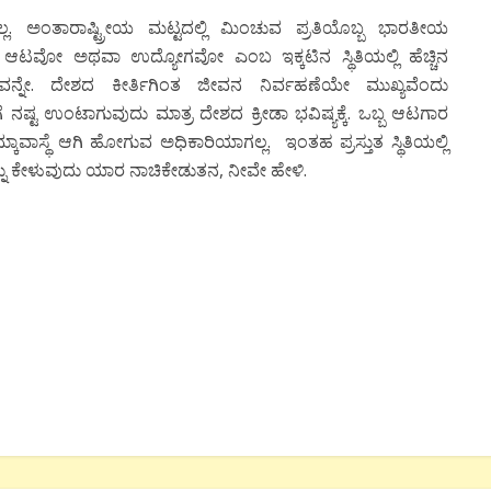
ಅಂತಾರಾಷ್ಟ್ರೀಯ ಮಟ್ಟದಲ್ಲಿ ಮಿಂಚುವ ಪ್ರತಿಯೊಬ್ಬ ಭಾರತೀಯ
 ಆಟವೋ ಅಥವಾ ಉದ್ಯೋಗವೋ ಎಂಬ ಇಕ್ಕಟಿನ ಸ್ಥಿತಿಯಲ್ಲಿ ಹೆಚ್ಚಿನ
ಗವನ್ನೇ. ದೇಶದ ಕೀರ್ತಿಗಿಂತ ಜೀವನ ನಿರ್ವಹಣೆಯೇ ಮುಖ್ಯವೆಂದು
 ನಷ್ಟ ಉಂಟಾಗುವುದು ಮಾತ್ರ ದೇಶದ ಕ್ರೀಡಾ ಭವಿಷ್ಯಕ್ಕೆ. ಒಬ್ಬ ಆಟಗಾರ
ಾವಾಸ್ಥೆ ಆಗಿ ಹೋಗುವ ಅಧಿಕಾರಿಯಾಗಲ್ಲ. ಇಂತಹ ಪ್ರಸ್ತುತ ಸ್ಥಿತಿಯಲ್ಲಿ
್ನು ಕೇಳುವುದು ಯಾರ ನಾಚಿಕೇಡುತನ, ನೀವೇ ಹೇಳಿ.