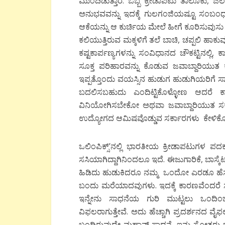
ಮುಂದಿಡುತ್ತಾರೆ. ಒಬ್ಬ ಕ್ರೀಡಾಪಟು ತಾಲೂಕು, ಜಿಲ್ಲಾ
ಅನುಭವವನ್ನು ಇದಕ್ಕೆ ಗುಲಗಂಜಿಯಷ್ಟೂ ಸಂಬಂಧವ
ಆಕೆಯನ್ನು ಆ ಕುರ್ಚಿಯ ಮೇಲೆ ಹೀಗೆ ಕೂರಿಸುವುಸ
ಕಲಿಯುತ್ತಿರುವ ಮಕ್ಕಳಿಗೆ ತಲೆ ಬಾಚಿ, ಚಪ್ಪಲಿ ಹಾ
ಕಷ್ಟಕಾರ್ಪಣ್ಯಗಳನ್ನು ಸಂವಿಧಾನದ ಚೌಕಟ್ಟಿನಲ್ಲಿ
ಸೂಕ್ತ ಪರಿಹಾರವನ್ನು ಕೊಡುವ ಜವಾಬ್ದಾರಿಯುತ 
ಇಪ್ಪತ್ತೊಂದು ವಯಸ್ಸಿನ ಹುಡುಗ ಹುಡುಗಿಯರಿಗೆ 
ಬದಲಿಸಬಹುದು ಎಂದಿಟ್ಟಿಕೊಳ್ಳೋಣ ಆದರೆ 
ವಿನಿಯೋಗಿಸಬೇಕೋ ಅಥವಾ ಜವಾಬ್ದಾರಿಯುತ ಸರ್ಕಾರ
ಉದ್ಯೋಗದ ಆಮಿಷವೊಡ್ಡುವ ಸರ್ಕಾರಗಳು ಕೇಳಿಕೊಳ
ಒಲಿಂಪಿಕ್ಸ್’ನಲ್ಲಿ ಭಾರತೀಯ ಕ್ರೀಡಾಪಟುಗಳ
ಸಸಿಯಾಗಿದ್ದಾಗಿನಿಂದಲೂ ಇದೆ. ಈಜುಗಾರಿಕೆ, ಬಾಸ್ಕೆಟ
ಹಿಡಿದು ಹುಡುಕಿದರೂ ನಮ್ಮ ಒಂದೋ ಎರಡೂ ಹೆಸರ
ಬಂದು ಮರೆಯಾದವುಗಳು. ಇದಕ್ಕೆ ಕಾರಣವೆಂದರೆ 
ಇನ್ನೇನು ಸಾಧನೆಯ ಗುರಿ ಮುಟ್ಟಲು ಒಂದಿಂಚ
ವಿಫಲರಾಗುತ್ತೇವೆ. ಅದು ಹೆಚ್ಚಾಗಿ ಪ್ರದರ್ಶನದ ವೈ
ಬಂದಿರುವುದೇ ಮಹಾನ್ ಸಾಧನೆ, ಇನ್ನು ಸೋತರು ಚಿ