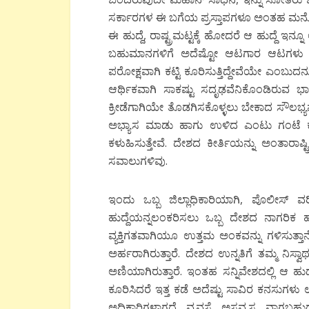
ಸರ್ಕಾರಗಳ ಈ ಬಗೆಯ ಪ್ರಸ್ತಾಪಗಳೂ ಅಂತಹ ಮನೋಭಾವಕ್ಕ
ಈ ಹುದ್ದೆ, ರಾಷ್ಟ್ರಮಟ್ಟಕ್ಕೆ ಹೋದರೆ ಆ ಹುದ್ದೆ ಇನ್ನೂ
ಬಹುಮಾನಗಳಿಗೆ ಅದೆಷ್ಟೋ ಆಟಗಾರ ಆಟಗಳು ಸೀ
ಪರೋಕ್ಷವಾಗಿ ಕಟ್ಟಿ ಕೂರಿಸುತ್ತಿದ್ದೇವೆಯೇ ಎಂಬು
ಆರ್ಥಿಕವಾಗಿ ಸಾಕಷ್ಟು ಸದೃಢವೆನಿಕೊಂಡಿರುವ
ಕ್ರೀಡೆಗಾಗಿಯೇ ತೊಡಗಿಸಕೊಳ್ಳಲು ಬೇಕಾದ ಸೌಲಭ್ಯವನ
ಅಭ್ಯಾಸ ಮಾಡು ಹಾಗು ಉಳಿದ ಎಂಟು ಗಂಟೆ ಕ
ಕಳುಹಿಸುತ್ತೇವೆ. ದೇಶದ ಕೀರ್ತಿಯನ್ನು ಅಂತಾರಾಷ್ಟ
ಸವಾಲುಗಳಿವು.
ಇಂದು ಒಬ್ಬ ಜಿಲ್ಲಾಧಿಕಾರಿಯಾಗಿ, ಪೊಲೀಸ್
ಹುದ್ದೆಯನ್ನಲಂಕರಿಸಲು ಒಬ್ಬ ದೇಶದ ನಾಗರಿಕ ಹಗಲು 
ವ್ಯಕ್ತಿಗತವಾಗಿಯೂ ಉತ್ತಮ ಅಂಕವನ್ನು ಗಳಿಸುತ
ಅರ್ಹರಾಗಿರುತ್ತಾರೆ. ದೇಶದ ಉನ್ನತಿಗೆ ತಮ್ಮ ನಿ
ಅಣಿಯಾಗಿರುತ್ತಾರೆ. ಇಂತಹ ಸನ್ನಿವೇಶದಲ್ಲಿ ಆ
ಕೂರಿಸಿದರೆ ಇತ್ತ ಕಡೆ ಅದೆಷ್ಟು ಸಾವಿರ ಕನಸುಗ
ಅಧಿಕಾರಿಗಳಾಗದೆ ವ್ಯವಸ್ಥೆ ಅಸ್ತವ್ಯಸ್ತ ವಾ