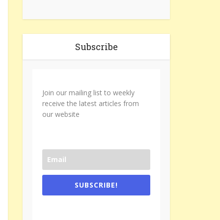
Subscribe
Join our mailing list to weekly
receive the latest articles from
our website
SUBSCRIBE!
One e-mail a week. We don't spam.
Don't forget to check the promotional
tab if you are using gmail.