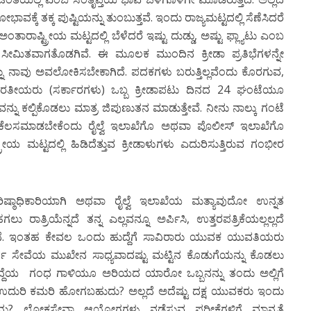
ೆ ತಕ್ಕ ಪುಷ್ಟಿಯನ್ನು ತುಂಬುತ್ತವೆ. ಇಂದು ರಾಜ್ಯಮಟ್ಟದಲ್ಲಿ ಸೆಣೆಸಿದರೆ
 ಅಂತಾರಾಷ್ಟ್ರೀಯ ಮಟ್ಟದಲ್ಲಿ ಬೆಳೆದರೆ ಇಷ್ಟು ದುಡ್ಡು, ಅಷ್ಟು ಫ್ಲ್ಯಾಟು ಎಂಬ
ಮಿತವಾಗತೊಡಗಿವೆ. ಈ ಮೂಲಕ ಮುಂದಿನ ಕ್ರೀಡಾ ಪ್ರತಿಭೆಗಳನ್ನೇ
ದನ್ನು ನಾವು ಅವಲೋಕಿಸಬೇಕಾಗಿದೆ. ಪದಕಗಳು ಬರುತ್ತಿಲ್ಲವೆಂದು ಕೊರಗುವ,
 ಭಾರತೀಯರು (ಸರ್ಕಾರಗಳು) ಒಬ್ಬ ಕ್ರೀಡಾಪಟು ದಿನದ 24 ಘಂಟೆಯೂ
್ನು ಕಲ್ಪಿಕೊಡಲು ಮಾತ್ರ ಜಿಪುಣುತನ ಮಾಡುತ್ತೇವೆ. ನೀನು ನಾಲ್ಕು ಗಂಟೆ
ೆಲಸಮಾಡಬೇಕೆಂದು ರೈಲ್ವೆ ಇಲಾಖೆಗೊ ಅಥವಾ ಪೊಲೀಸ್ ಇಲಾಖೆಗೊ
್ರೀಯ ಮಟ್ಟದಲ್ಲಿ ಹಿಡಿದೆತ್ತುವ ಕ್ರೀಡಾಳುಗಳು ಎದುರಿಸುತ್ತಿರುವ ಗಂಭೀರ
 ವರಿಷ್ಠಾಧಿಕಾರಿಯಾಗಿ ಅಥವಾ ರೈಲ್ವೆ ಇಲಾಖೆಯ ಮತ್ಯಾವುದೋ ಉನ್ನತ
ರಾತ್ರಿಯೆನ್ನದೆ ತನ್ನ ಎಲ್ಲವನ್ನೂ ಅರ್ಪಿಸಿ, ಉತ್ತರಪತ್ರಿಕೆಯಲ್ಲಲ್ಲದೆ
್ತಾನೆ. ಇಂತಹ ಕೇವಲ ಒಂದು ಹುದ್ದೆಗೆ ಸಾವಿರಾರು ಯುವಕ ಯುವತಿಯರು
ಸ್ವಾರ್ಥ ಸೇವೆಯ ಮುಖೇನ ಸಾಧ್ಯವಾದಷ್ಟು ಮಟ್ಟಿನ ಕೊಡುಗೆಯನ್ನು ಕೊಡಲು
 ಹುದ್ದೆಯ ಗಂಧ ಗಾಳಿಯೂ ಅರಿಯದ ಯಾರೋ ಒಬ್ಬನನ್ನು ತಂದು ಅಲ್ಲಿಗೆ
ಳು ಉದುರಿ ಕಮರಿ ಹೋಗಬಹುದು? ಅಲ್ಲದೆ ಅದೆಷ್ಟು ದಕ್ಷ ಯುವಕರು ಇಂದು
ಗಬಹುದು? ಲೋಕಸೇವಾ ಆಯೋಗಗಳು ನಡೆಸುವ ಪರೀಕ್ಷೆಗಳಿಗೆ ಮಾನ್ಯತೆ