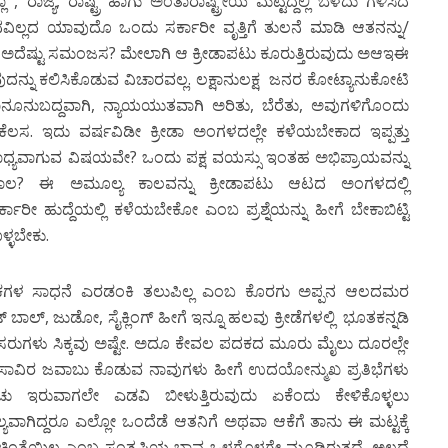
 , ರಾಜ್ಯ, ರಾಷ್ಟ್ರ ಹಾಗು ಅಂತಾರಾಷ್ಟ್ರೀಯ ಮಟ್ಟದ್ದಲ್ಲಿ ಬೆಳೆದು ಗಳಿಸಿದ
ಿಲ್ಲದ ಯಾವುದೊ ಒಂದು ಸರ್ಕಾರೀ ವೃತ್ತಿಗೆ ತುಲನೆ ಮಾಡಿ ಆತನನ್ನು/
ು ಅದೆಷ್ಟು ಸಮಂಜಸ? ಮೇಲಾಗಿ ಆ ಕ್ರೀಡಾಪಟು ಕೂರುತ್ತಿರುವುದು ಅಆಇಈ
ಕುವುದನ್ನು ಕಲಿಸಿಕೊಡುವ ವಿಚಾರವಲ್ಲ. ಲಕ್ಷಾನುಲಕ್ಷ ಜನರ ಕೋಟ್ಯಾನುಕೋಟಿ
, ಕಾನೂನುಬದ್ದವಾಗಿ, ನ್ಯಾಯಯುತವಾಗಿ ಅರಿತು, ಬೆರೆತು, ಅವುಗಳಿಗೊಂದು
ಕೆಲಸ. ಇದು ವರ್ಷವಿಡೀ ಕ್ರೀಡಾ ಅಂಗಳದಲ್ಲೇ ಕಳೆಯಬೇಕಾದ ಇಪ್ಪತ್ತು
ಸಾಧ್ಯವಾಗುವ ವಿಷಯವೇ? ಒಂದು ಪಕ್ಷ ವಯಸ್ಸು ಇಂತಹ ಅಭಿಪ್ರಾಯವನ್ನು
ಕಾಲ? ಈ ಅಮೂಲ್ಯ ಕಾಲವನ್ನು ಕ್ರೀಡಾಪಟು ಆಟದ ಅಂಗಳದಲ್ಲಿ
ೀ ಹುದ್ದೆಯಲ್ಲಿ ಕಳೆಯಬೇಕೋ ಎಂಬ ಪ್ರಶ್ನೆಯನ್ನು ಹೀಗೆ ಬೇಕಾಬಿಟ್ಟಿ
್ಳಬೇಕು.
 ಪದಕಗಳ ಸಾಧನೆ ಎರಡಂಕಿ ತಲುಪಿಲ್ಲ ಎಂಬ ಕೊರಗು ಅಪ್ಪನ ಆಲದಮರ
್ ಬಾಲ್, ಜುಡೋ, ಸೈಕ್ಲಿಂಗ್ ಹೀಗೆ ಇನ್ನೂ ಹಲವು ಕ್ರೀಡೆಗಳಲ್ಲಿ ಭೂತಕನ್ನಡಿ
ುಗಳು ಸಿಕ್ಕವು ಅಷ್ಟೇ. ಅದೂ ಕೇವಲ ಪದಕದ ಮೂರು ಮೈಲು ದೂರಲ್ಲೇ
ಸಾವಿರ ಜವಾಬು ಕೊಡುವ ನಾವುಗಳು ಹೀಗೆ ಉದಯೋನ್ಮುಖ ಪ್ರತಿಭೆಗಳು
ು ಇರುವಾಗಲೇ ಎಡವಿ ಬೀಳುತ್ತಿರುವುದು ಏಕೆಂದು ಕೇಳಿಕೊಳ್ಳಲು
ಫಲ್ಯವಾಗಿದ್ದರೂ ಎಲ್ಲೋ ಒಂದೆಡೆ ಆತನಿಗೆ ಅಥವಾ ಆಕೆಗೆ ತಾನು ಈ ಮಟ್ಟಕ್ಕೆ
ಂತೆಯಿಲ್ಲ ಎಂಬ ಸಂತೃಪ್ತಿಯ ಭಾವ ಒಳಗೊಳಗೇ ಮೂಡಿರುತ್ತದೆ. ಅಲ್ಲದೆ