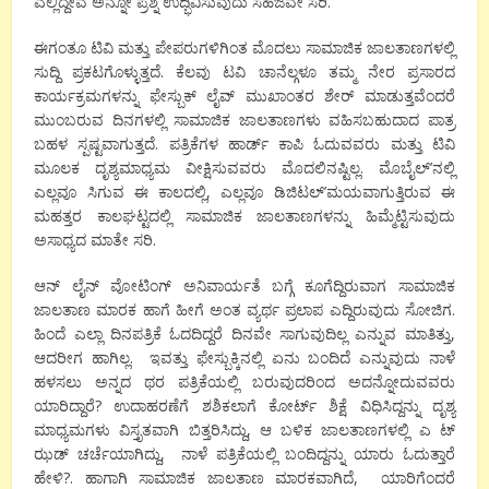
ಎಲ್ಲಿದ್ದೇವೆ ಅನ್ನೋ ಪ್ರಶ್ನೆ ಉದ್ಭಿವಿಸುವುದು ಸಹಜವೇ ಸರಿ.
ಈಗಂತೂ ಟಿವಿ ಮತ್ತು ಪೇಪರುಗಳಿಗಿಂತ ಮೊದಲು ಸಾಮಾಜಿಕ ಜಾಲತಾಣಗಳಲ್ಲಿ
ಸುದ್ದಿ ಪ್ರಕಟಗೊಳ್ಳುತ್ತದೆ. ಕೆಲವು ಟವಿ ಚಾನೆಲ್ಗಳೂ ತಮ್ಮ ನೇರ ಪ್ರಸಾರದ
ಕಾರ್ಯಕ್ರಮಗಳನ್ನು ಫೇಸ್ಬುಕ್ ಲೈವ್ ಮುಖಾಂತರ ಶೇರ್ ಮಾಡುತ್ತವೆಂದರೆ
ಮುಂಬರುವ ದಿನಗಳಲ್ಲಿ ಸಾಮಾಜಿಕ ಜಾಲತಾಣಗಳು ವಹಿಸಬಹುದಾದ ಪಾತ್ರ
ಬಹಳ ಸ್ಪಷ್ಟವಾಗುತ್ತದೆ. ಪತ್ರಿಕೆಗಳ ಹಾರ್ಡ್ ಕಾಪಿ ಓದುವವರು ಮತ್ತು ಟಿವಿ
ಮೂಲಕ ದೃಶ್ಯಮಾಧ್ಯಮ ವೀಕ್ಷಿಸುವವರು ಮೊದಲಿನಷ್ಟಿಲ್ಲ. ಮೊಬೈಲ್’ನಲ್ಲಿ
ಎಲ್ಲವೂ ಸಿಗುವ ಈ ಕಾಲದಲ್ಲಿ, ಎಲ್ಲವೂ ಡಿಜಿಟಲ್’ಮಯವಾಗುತ್ತಿರುವ ಈ
ಮಹತ್ತರ ಕಾಲಘಟ್ಟದಲ್ಲಿ ಸಾಮಾಜಿಕ ಜಾಲತಾಣಗಳನ್ನು ಹಿಮ್ಮೆಟ್ಟಿಸುವುದು
ಅಸಾಧ್ಯದ ಮಾತೇ ಸರಿ.
ಆನ್ ಲೈನ್ ವೋಟಿಂಗ್ ಅನಿವಾರ್ಯತೆ ಬಗ್ಗೆ ಕೂಗೆದ್ದಿರುವಾಗ ಸಾಮಾಜಿಕ
ಜಾಲತಾಣ ಮಾರಕ ಹಾಗೆ ಹೀಗೆ ಅಂತ ವ್ಯರ್ಥ ಪ್ರಲಾಪ ಎದ್ದಿರುವುದು ಸೋಜಿಗ.
ಹಿಂದೆ ಎಲ್ಲಾ ದಿನಪತ್ರಿಕೆ ಓದದಿದ್ದರೆ ದಿನವೇ ಸಾಗುವುದಿಲ್ಲ ಎನ್ನುವ ಮಾತಿತ್ತು,
ಆದರೀಗ ಹಾಗಿಲ್ಲ. ಇವತ್ತು ಫೇಸ್ಬುಕ್ಕಿನಲ್ಲಿ ಏನು ಬಂದಿದೆ ಎನ್ನುವುದು ನಾಳೆ
ಹಳಸಲು ಅನ್ನದ ಥರ ಪತ್ರಿಕೆಯಲ್ಲಿ ಬರುವುದರಿಂದ ಅದನ್ನೋದುವವರು
ಯಾರಿದ್ದಾರೆ? ಉದಾಹರಣೆಗೆ ಶಶಿಕಲಾಗೆ ಕೋರ್ಟ್ ಶಿಕ್ಷೆ ವಿಧಿಸಿದ್ದನ್ನು ದೃಶ್ಯ
ಮಾಧ್ಯಮಗಳು ವಿಸ್ತೃತವಾಗಿ ಬಿತ್ತರಿಸಿದ್ದು, ಆ ಬಳಿಕ ಜಾಲತಾಣಗಳಲ್ಲಿ ಎ ಟ್
ಝಡ್ ಚರ್ಚೆಯಾಗಿದ್ದು, ನಾಳೆ ಪತ್ರಿಕೆಯಲ್ಲಿ ಬಂದಿದ್ದನ್ನು ಯಾರು ಓದುತ್ತಾರೆ
ಹೇಳಿ?. ಹಾಗಾಗಿ ಸಾಮಾಜಿಕ ಜಾಲತಾಣ ಮಾರಕವಾಗಿದೆ, ಯಾರಿಗೆಂದರೆ