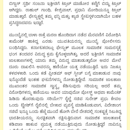
ಬಿಗ್ಬಾಸ್ ಸ್ಪರ್ಧಿ ಸಂಜನಾ ಇತ್ತೀಚಿಗೆ ಟ್ರಾಲ್ ಮಾಡೋರ ಕಣ್ಣಿಗೆ ಬಿದ್ದು ಟ್ರಾಲ್
ಆಗಿದ್ದರು. ರಾಹುಲ್ ಗಾಂಧಿ, ಕೇಜ್ರಿವಾಲ್, ಪ್ರಧಾನಿ ಮೋದಿಯನ್ನೂ ಟ್ರಾಲ್
ಮಾಡುತ್ತಾರೆ. ಫೇಸ್ಬುಕ್ನಲ್ಲಿ ತಮ್ಮ ಫನ್ನಿ ಮತ್ತು ಕ್ಯಾಚಿ ಸ್ಟೇಟಸ್ಗಳಿಂದಾಗಿಯೇ ಬಹಳ
ಪ್ರಸಿದ್ಧರಾದವರು ಇದ್ದಾರೆ.
ಮುಂಬೈನಲ್ಲಿ ಬಾಳಾ ಠಾಕ್ರೆ ಮರಣ ಹೊಂದಿದಾಗ ನಡೆದ ಮೆರವಣಿಗೆ ವಿರೋಧಿಸಿ
ಕಾಮೆಂಟ್ ಹಾಕಿದ್ದ ಎರಡು ಯುವತಿಯರನ್ನು ಮುಂಬೈ ಪೋಲೀಸರು
ಬಂಧಿಸಿದ್ದರು. ಕರ್ನಾಟಕದಲ್ಲೂ ಫೇಸ್ಬುಕ್ ಮೂಲಕ ಸಾಮಾಜಿಕ ಸಾಮರಸ್ಯಕ್ಕೆ
ಭಂಗ ತಂದವರ ವಿರುದ್ಧ ಕ್ರಮ ಕೈಗೊಳ್ಳಲಾಗಿತ್ತು. ಅದರೆ ಇತ್ತೀಚಿಗೆ ಸಾಮಾಜಿಕ
ಜಾಲತಾಣಗಳಲ್ಲಿ ಯಾರು ತಮ್ಮ ವಿರುದ್ಧ ಮಾತಾಡುತ್ತಾರೋ ಅವರ ಮೇಲೆ
ದೂರು ದಾಖಲಿಸಿ ಅವರನ್ನು ಹಣಿಯೋ ಯತ್ನ ನಡೆಯುತ್ತಿದೆ. ಇದು ನಿಜಕ್ಕೂ
ಕಳವಳಕಾರಿ. ಒಂದು ಕಡೆ ಫ್ರೀಡಮ್ ಆಫ್ ಸ್ಪೀಚ್ ಬಗ್ಗೆ ಮಾತಾಡುವ ನಾವು
ಇನ್ನೊಂದೆಡೆ ಇಂತಹ ಘಟನೆಗಳನ್ನು ನೋಡುತ್ತಿದ್ದೇವೆ. ಸಾಮಾಜಿಕ ಜಾಲತಾಣ
ಮುಖಾಂತರ ಸಾಮಾಜಿಕ ಸ್ವಾಸ್ಥ್ಯ ಕೆಡಿಸುವುದು ಸರಿಯಲ್ಲ ಆದರೆ ತಮ್ಮ
ವಿರೋಧಿಗಳನ್ನು ಹಣಿಯಲು ಅವರ ಯಾವುದೋ ಪೋಸ್ಟ್‌ ಅಥವಾ ಕಾಮೆಂಟ್
ಹಿಡಿದು ಹೊರಡುವುದು ಸರಿಯೇ?? ರೈಲ್ವೆ ಸಚಿವ ಸುರೇಶ್ ಪ್ರಭು ಕೇವಲ
ಒಂದು ಟ್ವೀಟ್’ಗೆ ರೈಲಿನಲ್ಲಿ ಬೇಕಾದ ವ್ಯವಸ್ಥೆ ಮಾಡಿಕೊಡುವಾಗ, ವಿದೇಶಾಂಗ
ಸಚಿವೆ ಇನ್ನೂ ಒಂದು ಹೆಜ್ಜೆ ಮುಂದೆ ಹೋಗಿ ಬೇರೆ ದೇಶದಲ್ಲಿ ಸಂಕಷ್ಟಕ್ಕೆ ಸಿಲುಕಿದ್ದ
ಭಾರತೀಯರನ್ನು ಸುರಕ್ಷಿತವಾಗಿ ರಕ್ಷಿಸುತ್ತಿರುವಾಗ ಸಾಮಾಜಿಕ ಜಾಲತಾಣಕ್ಕೆ
ಕಡಿವಾಣ ಹಾಕುವ ಪ್ರಯತ್ನ ನಡೆಯುತ್ತಿರುವುದು ನೋಡುತ್ತಿದ್ದರೆ ನಾವಿನ್ನೂ