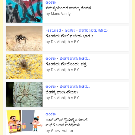
ಅಂಕಣ
ಸಮಸ್ಯೆಯೆಂದರೆ ಸಾವಲ್ಲ, ಜೀವನ
by
Manu Vaidya
Featured
•
ಅಂಕಣ
•
ಜೇಡನ ಜಾಡು ಹಿಡಿದು..
ಗೋಡೆಯ ಮೇಲಿನ ಜೇಡ- ಭಾಗ ೨
by
Dr. Abhijith A P C
ಅಂಕಣ
•
ಜೇಡನ ಜಾಡು ಹಿಡಿದು..
ಗೋಡೆಯ ಮೇಲೊಂದು ಚಕ್ರ
by
Dr. Abhijith A P C
ಅಂಕಣ
•
ಜೇಡನ ಜಾಡು ಹಿಡಿದು..
ಜೇಡಕ್ಕೆ ಬಾಲವಿದೆಯಾ?
by
Dr. Abhijith A P C
ಅಂಕಣ
ಲಾಕ್`ಡೌನ್ ಟೈಮಲ್ಲಿ ಕರೆಯದೆ
ಮನೆಗೆ ಬಂದ ಅತಿಥಿಗಳು
by
Guest Author