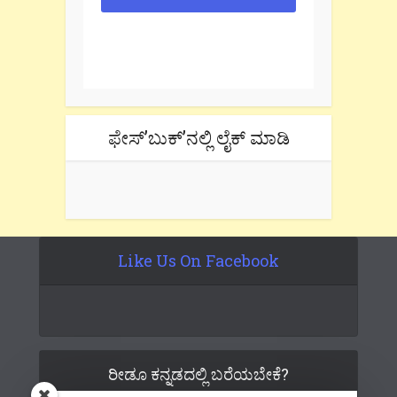
One e-mail a week. We don't spam.
Don't forget to check the promotional
tab if you are using gmail.
ಫೇಸ್’ಬುಕ್’ನಲ್ಲಿ ಲೈಕ್ ಮಾಡಿ
Like Us On Facebook
ರೀಡೂ ಕನ್ನಡದಲ್ಲಿ ಬರೆಯಬೇಕೆ?