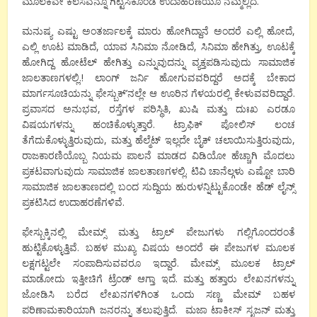
ಮೂಲಕವೇ ಕೆಲಸವನ್ನೂ ಗಿಟ್ಟಿಸಿಕೊಂಡ ಉದಾಹರಣೆಯೂ ನಮ್ಮಲ್ಲಿದೆ.
ಮನುಷ್ಯ ಎಷ್ಟು ಅಂತರ್ಜಾಲಕ್ಕೆ ಮಾರು ಹೋಗಿದ್ದಾನೆ ಅಂದರೆ ಎಲ್ಲಿ ಹೋದೆ,
ಎಲ್ಲಿ ಊಟ ಮಾಡಿದೆ, ಯಾವ ಸಿನಿಮಾ ನೋಡಿದೆ, ಸಿನಿಮಾ ಹೇಗಿತ್ತು, ಊಟಕ್ಕೆ
ಹೋಗಿದ್ದ ಹೋಟೆಲ್ ಹೇಗಿತ್ತು ಎನ್ನುವುದನ್ನು ವ್ಯಕ್ತಪಡಿಸುವುದು ಸಾಮಾಜಿಕ
ಜಾಲತಾಣಗಳಲ್ಲಿ.! ಲಾಂಗ್ ಜರ್ನಿ ಹೋಗುವವರಿದ್ದರೆ ಅದಕ್ಕೆ ಬೇಕಾದ
ಮಾರ್ಗಸೂಚಿಯನ್ನು ಫೇಸ್ಬುಕ್’ನಲ್ಲೇ ಆ ಊರಿನ ಗೆಳಯರಲ್ಲಿ ಕೇಳುವವರಿದ್ದಾರೆ.
ಪ್ರವಾಸದ ಅನುಭವ, ರಸ್ತೆಗಳ ಪರಿಸ್ಥಿತಿ, ಖುಷಿ ಮತ್ತು ದುಃಖ ಎರಡೂ
ವಿಷಯಗಳನ್ನು ಹಂಚಿಕೊಳ್ಳುತ್ತಾರೆ. ಟ್ರಾಫಿಕ್ ಪೋಲಿಸ್ ಲಂಚ
ತೆಗೆದುಕೊಳ್ಳುತ್ತಿರುವುದು, ಮತ್ತು ಹೆಲ್ಮೆಟ್ ಇಲ್ಲದೇ ಬೈಕ್ ಚಲಾಯಿಸುತ್ತಿರುವುದು,
ರಾಜಕಾರಣಿಯೊಬ್ಬ ನಿಯಮ ಪಾಲನೆ ಮಾಡದ ವಿಡಿಯೋ ಹೆಚ್ಚಾಗಿ ಮೊದಲು
ಪ್ರಕಟವಾಗುವುದು ಸಾಮಾಜಿಕ ಜಾಲತಾಣಗಳಲ್ಲಿ. ಟಿವಿ ಚಾನೆಲ್ಗಳು ಎಷ್ಟೋ ಬಾರಿ
ಸಾಮಾಜಿಕ ಜಾಲತಾಣದಲ್ಲಿ ಬಂದ ಸುದ್ದಿಯ ಹುರುಳನ್ನಿಟ್ಟುಕೊಂಡೇ ಹೆಡ್ ಲೈನ್ಸ್
ಪ್ರಕಟಿಸಿದ ಉದಾಹರಣೆಗಳಿವೆ.
ಫೇಸ್ಬುಕ್ಕಿನಲ್ಲಿ ಮೇಮ್ಸ್ ಮತ್ತು ಟ್ರಾಲ್ ಪೇಜುಗಳು ಗಲ್ಲಿಗೊಂದರಂತೆ
ಹುಟ್ಟಿಕೊಳ್ಳುತ್ತಿವೆ. ಬಹಳ ಮುಖ್ಯ ವಿಷಯ ಅಂದರೆ ಈ ಪೇಜುಗಳ ಮೂಲಕ
ಲಕ್ಷಗಟ್ಟಲೇ ಸಂಪಾದಿಸುವವರೂ ಇದ್ದಾರೆ. ಮೇಮ್ಸ್ ಮೂಲಕ ಟ್ರಾಲ್
ಮಾಡೋದು ಇತ್ತೀಚಿಗೆ ಟ್ರೆಂಡ್ ಆಗ್ತಾ ಇದೆ. ಮತ್ತು ಹತ್ತಾರು ಲೇಖನಗಳನ್ನು
ಜೋಡಿಸಿ ಬರೆದ ಲೇಖನಗಳಿಗಿಂತ ಒಂದು ಸಣ್ಣ ಮೇಮ್ ಬಹಳ
ಪರಿಣಾಮಕಾರಿಯಾಗಿ ಜನರನ್ನು ತಲುಪುತ್ತಿದೆ. ಮಜಾ ಟಾಕೀಸ್ ಸೃಜನ್ ಮತ್ತು