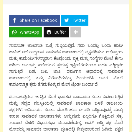
Share on Facebook
Twitter
WhatsApp
Buffer
ಸಾಮಾಜಿಕ ಜಾಲತಾಣ ಮತ್ತೆ ಸುದ್ದಿಯಲ್ಲಿದೆ. ಸದಾ ಒಂದಲ್ಲ ಒಂದು ಹಾಟ್
ಟಾಪಿಕ್ ಚರ್ಚಿಸಲ್ಷಡುವ ಸಾಮಾಜಿಕ ಜಾಲತಾಣದಲ್ಲಿ ವ್ಯಕ್ತಪಡಿಸುವ ಅಭಿಪ್ರಾಯ
ಮತ್ತು ಕಾಮೆಂಟ್’ಗಳನ್ನಾಧರಿಸಿ ಕೆಲವೊಂದು ವ್ಯಕ್ತಿ ಮತ್ತು ಸಂಸ್ಥೆಗಳ ಮೇಲೆ ಕೇಸು
ಜಡಿದು ಅವರನ್ನು ಹಣಿಯುವ ಪ್ರಯತ್ನ ಇತ್ತೀಚಿಗೆಯಂತೂ ಬಹಳ ಎಗ್ಗಿಲ್ಲದೇ
ಸಾಗುತ್ತಿದೆ. ಎಡ, ಬಲ, ಜಾತಿ, ಧರ್ಮಗಳ ಆಧಾರದಲ್ಲಿ ಸಾಮಾಜಿಕ
ಜಾಲತಾಣದಲ್ಲಿ ತಮ್ಮ ವಿರೋಧಿಗಳನ್ನು ಹೀಯಾಳಿಸಿ ಅವರ ಮೇಲೆ
ಕಾನೂನಾತ್ಮಕ ಕ್ರಮ ತೆಗೆದುಕೊಳ್ಳುವ ಹೊಸ ಟ್ರೆಂಡ್ ಬಂದಾಗಿದೆ.
ಬದಲಾಗುತ್ತಿರುವ ಜಗತ್ತಿನ ಜೊತೆ ಭಾರತದ ರಾಜಕಾರಣ ಕೂಡಾ ಬದಲಾಗುತ್ತಿದೆ‌
ಮತ್ತು ಸಧ್ಯದ ಪರಿಸ್ಥಿತಿಯಲ್ಲಿ ಸಾಮಾಜಿಕ ಜಾಲತಾಣ ಬಳಕೆ ರಾಜಕೀಯ
ಪಕ್ಷಗಳಿಗೆ ಅನಿವಾರ್ಯ ಕೂಡಾ. ಮೋದಿ ಹವಾ ಈ ಪರಿ ಎದ್ದಿರುವುದಕ್ಕೆ ಮುಖ್ಯ
ಕಾರಣ ಸಾಮಾಜಿಕ ಜಾಲತಾಣಗಳು ಅನ್ನುವುದು ಎಲ್ಲರಿಗೂ ಗೊತ್ತಿರುವ ಸತ್ಯ.
೨೦೧೫ರ ದೆಹಲಿ ವಿಧಾನಸಭಾ ಚುನಾವಣೆಯಲ್ಲಿ ಆಮ್ ಆದ್ಮಿ ಪಕ್ಷ ಮೊರೆ
ಹೋದದ್ದು ಸಾಮಾಜಿಕ ಜಾಲತಾಣ ಪ್ರಚಾರಕ್ಕೆ! ಕೇಜ್ರಿವಾಲರಿಂದ ಹಿಡಿದು ಪಕ್ಷದ