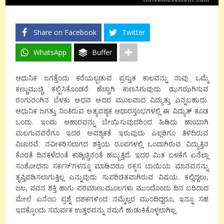
Share on Facebook
Twitter
WhatsApp
Buffer
ಆಧುನಿಕ ಜಗತ್ತೆಂದು ಕರೆಯಲ್ಪಡುವ ಪ್ರಸ್ತುತ ಕಾಲವನ್ನು ನಾವು ಒಮ್ಮೆ
ಕಣ್ಣುಮುಚ್ಚಿ ಕಲ್ಪಿಸಿಕೊಂಡರೆ ಹೆಚ್ಚಾಗಿ ಕಾಣಸಿಗುವುದು ಝಗಝಗಿಸುವ
ರಂಗುರಂಗಿನ ಬೆಳಕು ಅಥವ ಅದರ ಮೂಲವಾದ ವಿದ್ಯುತ್ತು ಎನ್ನಬಹುದು.
ಆಧುನಿಕ ಜಗತ್ತು ನಿಂತಿರುವ ಅತ್ಯವಶ್ಯಕ ಆಧಾರಸ್ತಂಭಗಳಲ್ಲಿ ಈ ವಿದ್ಯುತ್ ಕೂಡ
ಒಂದು. ಇಂದು ಆಹಾರವನ್ನು ಬೇಯಿಸುವುದರಿಂದ ಹಿಡಿದು ಹಾಯಾಗಿ
ಮಲಗುವವರೆಗೂ ಇದರ ಅವಶ್ಯಕತೆ ಇರುವುದು ಎಲ್ಲರಿಗೂ ತಿಳಿದಿರುವ
ವಿಚಾರವೆ. ನವೀಕರಿಸಲಾಗದ ಶಕ್ತಿಯ ರೂಪಗಳಲ್ಲಿ ಒಂದಾಗಿರುವ ವಿದ್ಯುತ್ತಿನ
ಕೊರತೆ ದಿನಕಳೆದಂತೆ ಕಾಡ್ಗಿಚ್ಚಿನಂತೆ ಹಬ್ಬುತ್ತಿದೆ. ಇದರ ಮಿತ ಬಳಕೆಗೆ ಏನೆಲ್ಲಾ
ಸಂಶೋಧನಾ ಸರ್ಕಸ್’ಗಳನ್ನೂ ಮಾಡಿದರೂ ರಕ್ಕಸ ಬಾಯಿಯ ಮಾನವನನ್ನು
ತೃಪ್ತಿಪಡಿಸಲಾಗುತ್ತಿಲ್ಲ ಎನ್ನುವುದು ಸುಪರಿಚಿತವಾಗಿರುವ ವಿಷಯ. ಕಲ್ಲಿದ್ದಲು,
ಜಲ, ಪವನ ಶಕ್ತಿ ಹಾಗು ಪರಮಾಣುಮೂಲಗಳು ಮುಂದೊಂದು ದಿನ ಬರಿದಾದ
ಮೇಲೆ ಏನೆಂಬ ಪ್ರಶ್ನೆ ದಶಕಗಳಿಂದ ನಮ್ಮೆಲ್ಲರ ಮುಂದಿದ್ದರೂ, ಇನ್ನೂ ಸಹ
ಇದಕ್ಕೊಂದು ಸಮರ್ಪಕ ಉತ್ತರವನ್ನು ನಮಗೆ ಹುಡುಕಿಕೊಳ್ಳಲಾಗಿಲ್ಲ.