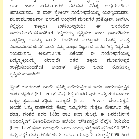
ಅಣು ಹಾಗು ಪರಮಾಣುಗಳ ನಡುವಿನ ವಿಶಿಷ್ಟ ಅಧ್ಯಯನದಿಂದ
ತಿವಾರಿಯವರು ಈ ಪಾತ್ ಬ್ರೇಕಿಂಗ್ ಸಂಶೋಧನೆಯಲ್ಲಿ ಯಶಸ್ವಿಯಾದರು.
ಪರಿಣಾಮ,ಸಹಜವಾಗಿ ಬಳಸುವ ಇಂಧನದ ಮೂಲಗಳ (ಪೆಟ್ರೋಲ್, ಡೀಸೆಲ್,
ಕಲ್ಲಿದ್ದಲು ಇತ್ಯಾದಿ) ಬಳಕೆಯಿಲ್ಲದೆಯೇ ಈ ಜನರೇಟರ್
ಕಾರ್ಯನಿರ್ವಹಿಸತೊಡಗಿತು! ‘ಶಕ್ತಿಯನ್ನು ಸೃಷ್ಟಿಸಲು ಹಾಗು ನಾಶಪಡಿಸಲು
ಸಾಧ್ಯವಿಲ್ಲ, ಅದನ್ನು ಒಂದು ರೂಪದಿಂದ ಮತ್ತೊಂದು ರೂಪಕ್ಕೆ ಮಾತ್ರ
ಬದಲಾಯಿಸಬಹುದು’ ಎಂಬ ನಮ್ಮ ಬಾಲ್ಯದ ವಿಜ್ಞಾನದ ಪಾಠದ ‘ಶಕ್ತಿ ನಿತ್ಯತೆಯ
ನಿಯಮ’ವನ್ನು ಅಲುಗಾಡಿಸಿತು. ಏಕೆಂದರೆ ಈ ಸಂಶೋಧನೆಯಲ್ಲಿ
ವಿದ್ಯುತ್ತ್ಶಕ್ತಿಯನ್ನು ಯಾವುದೇ ಇತರ ಶಕ್ತಿಯ ಮೂಲಗಳಿಲ್ಲದೆ
ಉತ್ಪದಿಸಬಹುದಾಗಿದೆ! ಅರ್ಥಾತ್ ಶಕ್ತಿಯ ಒಂದು ರೂಪವನ್ನು
ಸೃಷ್ಟಿಸಬಹುದಾಗಿದೆ!!
‘ಸ್ಪೇಸ್’ ಜನರೇಟರ್ ಎಂದೇ ಪ್ರಸಿದ್ದಿ ಪಡೆಯುತ್ತಿರುವ ಇದರ ಕಾರ್ಯಪ್ರವೃತ್ತಿಗೆ
ಹಾಗು ದಕ್ಷತೆಯ(Efficiency) ವಿಷಯಕ್ಕೆ ಬಂದರೆ ಇದು ಒಮ್ಮೆ ಶುರುವಾಗಲು
ಅತ್ಯಲ್ಪ ಪ್ರಮಾಣದ ಶಕ್ತಿಯ ಅವಶ್ಯಕತೆ (Initial Power) ಬೇಕಾಗುತ್ತದೆ.
ಅಂದರೆ ಒಮ್ಮೆ ವಾಹಕವನ್ನು ಕೆಲವು ಸುತ್ತುಗಳನ್ನು ಸುತ್ತಲು ಬೇಕಾಗುವ ಶಕ್ತಿ
ಮಾತ್ರ. ನಂತರ ಇದರ ಓಟದ ಹಾದಿ ತೀರಾ ಸುಲಭ. ಈ ಜನರೇಟರ್’ನ
ಇಂಟರಸ್ಟಿಂಗ್ ವಿಚಾರವಿರುವುದು ಇಲ್ಲೆಯೇ. ಭೌತಶಾಸ್ತ್ರದ ‘ಲೆನ್ಸ್’ನ ನಿಯಮದ
(Lens Law)ಪ್ರಕಾರ ಯಾವುದೇ ಒಂದು ಯಂತ್ರ ಹೆಚ್ಚೆಂದರೆ ಪ್ರತಿಶತ 90-95%
ರಷ್ಟು ದಕ್ಷತೆಯನ್ನು ಗಳಿಸಬಹುದು. ಅಥವಾ ಯಾವುದೇ ಯಂತ್ರಕ್ಕೆ100% ಗಿಂತ