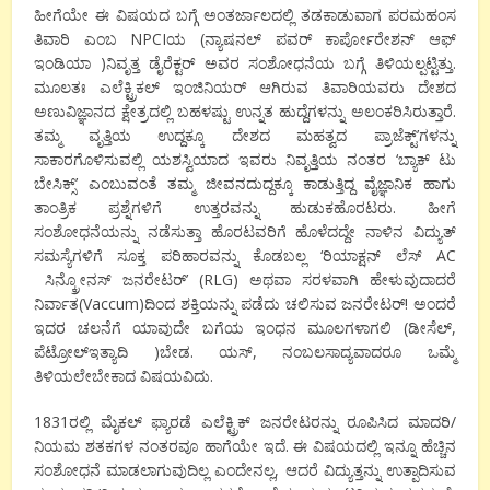
ಹೀಗೆಯೇ ಈ ವಿಷಯದ ಬಗ್ಗೆ ಅಂತರ್ಜಾಲದಲ್ಲಿ ತಡಕಾಡುವಾಗ ಪರಮಹಂಸ
ತಿವಾರಿ ಎಂಬ NPCIಯ (ನ್ಯಾಷನಲ್ ಪವರ್ ಕಾರ್ಪೋರೇಶನ್ ಆಫ್
ಇಂಡಿಯಾ )ನಿವೃತ್ತ ಡೈರೆಕ್ಟರ್ ಅವರ ಸಂಶೋಧನೆಯ ಬಗ್ಗೆ ತಿಳಿಯಲ್ಪಟ್ಟಿತ್ತು.
ಮೂಲತಃ ಎಲೆಕ್ಟ್ರಿಕಲ್ ಇಂಜಿನಿಯರ್ ಆಗಿರುವ ತಿವಾರಿಯವರು ದೇಶದ
ಅಣುವಿಜ್ಞಾನದ ಕ್ಷೇತ್ರದಲ್ಲಿ ಬಹಳಷ್ಟು ಉನ್ನತ ಹುದ್ದೆಗಳನ್ನು ಅಲಂಕರಿಸಿರುತ್ತಾರೆ.
ತಮ್ಮ ವೃತ್ತಿಯ ಉದ್ದಕ್ಕೂ ದೇಶದ ಮಹತ್ವದ ಪ್ರಾಜೆಕ್ಟ್’ಗಳನ್ನು
ಸಾಕಾರಗೊಳಿಸುವಲ್ಲಿ ಯಶಸ್ವಿಯಾದ ಇವರು ನಿವೃತ್ತಿಯ ನಂತರ ‘ಬ್ಯಾಕ್ ಟು
ಬೇಸಿಕ್ಸ್’ ಎಂಬುವಂತೆ ತಮ್ಮ ಜೀವನದುದ್ದಕ್ಕೂ ಕಾಡುತ್ತಿದ್ದ ವೈಜ್ಞಾನಿಕ ಹಾಗು
ತಾಂತ್ರಿಕ ಪ್ರಶ್ನೆಗಳಿಗೆ ಉತ್ತರವನ್ನು ಹುಡುಕಹೊರಟರು. ಹೀಗೆ
ಸಂಶೋಧನೆಯನ್ನು ನಡೆಸುತ್ತಾ ಹೊರಟವರಿಗೆ ಹೊಳೆದದ್ದೇ ನಾಳಿನ ವಿದ್ಯುತ್
ಸಮಸ್ಯೆಗಳಿಗೆ ಸೂಕ್ತ ಪರಿಹಾರವನ್ನು ಕೊಡಬಲ್ಲ ‘ರಿಯಾಕ್ಷನ್ ಲೆಸ್ AC
ಸಿನ್ಕ್ರೋನಸ್ ಜನರೇಟರ್’ (RLG) ಅಥವಾ ಸರಳವಾಗಿ ಹೇಳುವುದಾದರೆ
ನಿರ್ವಾತ(Vaccum)ದಿಂದ ಶಕ್ತಿಯನ್ನು ಪಡೆದು ಚಲಿಸುವ ಜನರೇಟರ್! ಅಂದರೆ
ಇದರ ಚಲನೆಗೆ ಯಾವುದೇ ಬಗೆಯ ಇಂಧನ ಮೂಲಗಳಾಗಲಿ (ಡೀಸೆಲ್,
ಪೆಟ್ರೋಲ್ಇತ್ಯಾದಿ )ಬೇಡ. ಯಸ್, ನಂಬಲಸಾದ್ಯವಾದರೂ ಒಮ್ಮೆ
ತಿಳಿಯಲೇಬೇಕಾದ ವಿಷಯವಿದು.
1831ರಲ್ಲಿ ಮೈಕಲ್ ಫ್ಯಾರಡೆ ಎಲೆಕ್ಟ್ರಿಕ್ ಜನರೇಟರನ್ನು ರೂಪಿಸಿದ ಮಾದರಿ/
ನಿಯಮ ಶತಕಗಳ ನಂತರವೂ ಹಾಗೆಯೇ ಇದೆ. ಈ ವಿಷಯದಲ್ಲಿ ಇನ್ನೂ ಹೆಚ್ಚಿನ
ಸಂಶೋಧನೆ ಮಾಡಲಾಗುವುದಿಲ್ಲ ಎಂದೇನಲ್ಲ, ಆದರೆ ವಿದ್ಯುತ್ತನ್ನು ಉತ್ಪಾದಿಸುವ