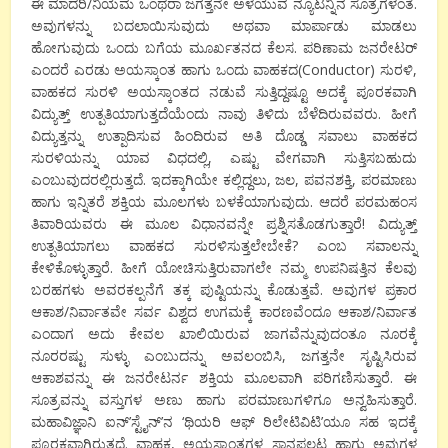
ಈ ಮಾದರಿ/ನಿಯಮ ಒಂಥರಾ ಜಗತ್ತನೇ ಅಳೆಯುವ ನ್ಯೂಟನ್ನಿನ ಸೂತ್ರಗಳಂತೆ.
ಅವುಗಳನ್ನು ಬದಲಾಯಿಸುವುದು ಅಥವಾ ಮಾರ್ಪಾಡು ಮಾಡಲು
ಹೋಗುವುದು ಒಂದು ಬಗೆಯ ಮೂರ್ಖತನದ ಕೆಲಸ. ಪರಿಣಾಮ ಜನರೇಟರ್
ಎಂದರೆ ಎರಡು ಅಯಸ್ಕಾಂತ ಹಾಗು ಒಂದು ವಾಹಕದ(Conductor) ಸುರಳಿ,
ವಾಹಕದ ಸುರಳಿ ಅಯಸ್ಕಾಂತದ ನಡುವೆ ಸುತ್ತಿದ್ದಷ್ಟೂ ಅದಕ್ಕೆ ಪೂರಕವಾಗಿ
ವಿದ್ಯುತ್ತ್ ಉತ್ಪತಿಯಾಗುತ್ತದೆಯೆಂದು ನಾವು ತಿಳಿದು ಬೆಳೆದಿರುವವರು. ಹೀಗೆ
ವಿದ್ಯುತ್ತನ್ನು ಉತ್ಪಾದಿಸುವ ಹಿಂದಿರುವ ಅತಿ ದೊಡ್ಡ ಸವಾಲು ವಾಹಕದ
ಸುರಳಿಯನ್ನು ಯಾವ ವಿಧದಲ್ಲಿ, ಎಷ್ಟು ವೇಗವಾಗಿ ಸುತ್ತಿಸಬಹುದು
ಎಂಬುವುದರಲ್ಲಿರುತ್ತದೆ. ಇದಕ್ಕಾಗಿಯೇ ಕಲ್ಲಿದ್ದಲು, ಜಲ, ಪವನಶಕ್ತಿ, ಪರಮಾಣು
ಹಾಗು ಇನ್ನಿತರೆ ಶಕ್ತಿಯ ಮೂಲಗಳು ಬಳಕೆಯಾಗುವುದು. ಆದರೆ ಪರಮಹಂಸ
ತಿವಾರಿಯವರು ಈ ಮೂಲ ವಿಧಾನವನ್ನೇ ಪ್ರಶ್ನಿಸತೊಡಗುತ್ತಾರೆ! ವಿದ್ಯುತ್ತ್
ಉತ್ಪತಿಯಾಗಲು ವಾಹಕದ ಸುರಳಿಸುತ್ತಲೇಬೇಕೆ? ಎಂಬ ಸವಾಲನ್ನು
ಕೇಳಿಕೊಳ್ಳುತ್ತಾರೆ. ಹೀಗೆ ಯೋಚಿಸುತ್ತಿರುವಾಗಲೇ ನಮ್ಮ ಉಪನಿಷತ್ತಿನ ಕೆಲವು
ಬರಹಗಳು ಅವರಕಲ್ಪನೆಗೆ ತಕ್ಕ ಪುಷ್ಟಿಯನ್ನು ಕೊಡುತ್ತವೆ. ಅವುಗಳ ಪ್ರಕಾರ
ಆಕಾಶ/ನಿರ್ವಾತವೇ ಸರ್ವ ವಿಶ್ವದ ಉಗಮಕ್ಕೆ ಕಾರಣವೆಂದೂ ಆಕಾಶ/ನಿರ್ವಾತ
ಎಂದಾಗ ಅದು ಕೇವಲ ಖಾಲಿಯಿರುವ ಜಾಗವೆನ್ನುವುದಂತೂ ನೂರಕ್ಕೆ
ನೂರರಷ್ಟು ಸುಳ್ಳು ಎಂಬುದನ್ನು ಅವಲಂಬಿಸಿ, ಜಗತ್ತನೇ ಸೃಷ್ಟಿಸಿರುವ
ಆಕಾಶವನ್ನು ಈ ಜನರೇಟರ್ನ ಶಕ್ತಿಯ ಮೂಲವಾಗಿ ಪರಿಗಣಿಸುತ್ತಾರೆ. ಈ
ಸೂತ್ರವನ್ನು ವಸ್ತುಗಳ ಅಣು ಹಾಗು ಪರಮಾಣುಗಳಿಗೂ ಅನ್ವಹಿಸುತ್ತಾರೆ.
ಮಹಾವಿಜ್ಞಾನಿ ಐನ್’ಸ್ಟೈನ್’ನ ‘ಥಿಯರಿ ಆಫ್ ರಿಲೇಟಿವಿಟಿ’ಯೂ ಸಹ ಇದಕ್ಕೆ
ಪೂರಕವಾಗಿರುತ್ತದೆ. ವಾಹಕ, ಅಯಸ್ಕಾಂತಗಳ ಸ್ಥಾನಪಲ್ಲಟ ಹಾಗು ಅವುಗಳ