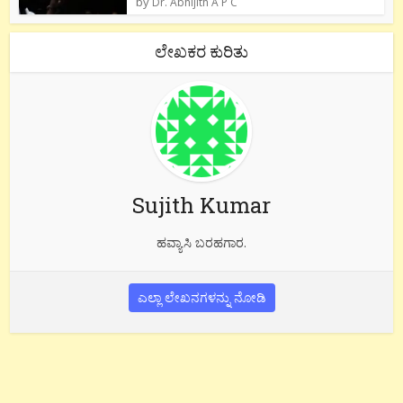
by
Dr. Abhijith A P C
ಲೇಖಕರ ಕುರಿತು
Sujith Kumar
ಹವ್ಯಾಸಿ ಬರಹಗಾರ.
ಎಲ್ಲಾ ಲೇಖನಗಳನ್ನು ನೋಡಿ