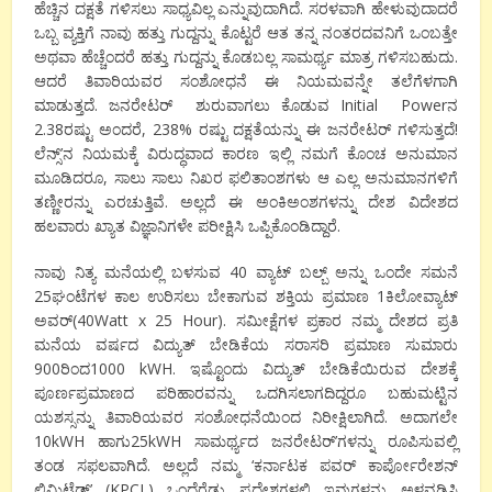
ಹೆಚ್ಚಿನ ದಕ್ಷತೆ ಗಳಿಸಲು ಸಾಧ್ಯವಿಲ್ಲ ಎನ್ನುವುದಾಗಿದೆ. ಸರಳವಾಗಿ ಹೇಳುವುದಾದರೆ
ಒಬ್ಬ ವ್ಯಕ್ತಿಗೆ ನಾವು ಹತ್ತು ಗುದ್ದನ್ನು ಕೊಟ್ಟರೆ ಆತ ತನ್ನ ನಂತರದವನಿಗೆ ಒಂಬತ್ತೇ
ಅಥವಾ ಹೆಚ್ಚೆಂದರೆ ಹತ್ತು ಗುದ್ದನ್ನು ಕೊಡಬಲ್ಲ ಸಾಮರ್ಥ್ಯ ಮಾತ್ರ ಗಳಿಸಬಹುದು.
ಆದರೆ ತಿವಾರಿಯವರ ಸಂಶೋಧನೆ ಈ ನಿಯಮವನ್ನೇ ತಲೆಗೆಳಗಾಗಿ
ಮಾಡುತ್ತದೆ. ಜನರೇಟರ್ ಶುರುವಾಗಲು ಕೊಡುವ Initial Powerನ
2.38ರಷ್ಟು ಅಂದರೆ, 238% ರಷ್ಟು ದಕ್ಷತೆಯನ್ನು ಈ ಜನರೇಟರ್ ಗಳಿಸುತ್ತದೆ!
ಲೆನ್ಸ್’ನ ನಿಯಮಕ್ಕೆ ವಿರುದ್ಧವಾದ ಕಾರಣ ಇಲ್ಲಿ ನಮಗೆ ಕೊಂಚ ಅನುಮಾನ
ಮೂಡಿದರೂ, ಸಾಲು ಸಾಲು ನಿಖರ ಫಲಿತಾಂಶಗಳು ಆ ಎಲ್ಲ ಅನುಮಾನಗಳಿಗೆ
ತಣ್ಣೀರನ್ನು ಎರಚುತ್ತಿವೆ. ಅಲ್ಲದೆ ಈ ಅಂಕಿಅಂಶಗಳನ್ನು ದೇಶ ವಿದೇಶದ
ಹಲವಾರು ಖ್ಯಾತ ವಿಜ್ಞಾನಿಗಳೇ ಪರೀಕ್ಷಿಸಿ ಒಪ್ಪಿಕೊಂಡಿದ್ದಾರೆ.
ನಾವು ನಿತ್ಯ ಮನೆಯಲ್ಲಿ ಬಳಸುವ 40 ವ್ಯಾಟ್ ಬಲ್ಬ್ ಅನ್ನು ಒಂದೇ ಸಮನೆ
25ಘಂಟೆಗಳ ಕಾಲ ಉರಿಸಲು ಬೇಕಾಗುವ ಶಕ್ತಿಯ ಪ್ರಮಾಣ 1ಕಿಲೋವ್ಯಾಟ್
ಅವರ್(40Watt x 25 Hour). ಸಮೀಕ್ಷೆಗಳ ಪ್ರಕಾರ ನಮ್ಮ ದೇಶದ ಪ್ರತಿ
ಮನೆಯ ವರ್ಷದ ವಿದ್ಯುತ್ ಬೇಡಿಕೆಯ ಸರಾಸರಿ ಪ್ರಮಾಣ ಸುಮಾರು
900ರಿಂದ1000 kWH. ಇಷ್ಟೊಂದು ವಿದ್ಯುತ್ ಬೇಡಿಕೆಯಿರುವ ದೇಶಕ್ಕೆ
ಪೂರ್ಣಪ್ರಮಾಣದ ಪರಿಹಾರವನ್ನು ಒದಗಿಸಲಾಗದಿದ್ದರೂ ಬಹುಮಟ್ಟಿನ
ಯಶಸ್ಸನ್ನು ತಿವಾರಿಯವರ ಸಂಶೋಧನೆಯಿಂದ ನಿರೀಕ್ಷಿಲಾಗಿದೆ. ಅದಾಗಲೇ
10kWH ಹಾಗು25kWH ಸಾಮರ್ಥ್ಯದ ಜನರೇಟರ್’ಗಳನ್ನು ರೂಪಿಸುವಲ್ಲಿ
ತಂಡ ಸಫಲವಾಗಿದೆ. ಅಲ್ಲದೆ ನಮ್ಮ ‘ಕರ್ನಾಟಕ ಪವರ್ ಕಾರ್ಪೋರೇಶನ್
ಲಿಮಿಟೆಡ್’ (KPCL) ಒಂದೆರೆಡು ಪ್ರದೇಶಗಳಲ್ಲಿ ಇವುಗಳನ್ನು ಅಳವಡಿಸಿ