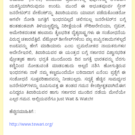
ಯಶಸ್ವಿಯಾಗಿರುವುದೂ ಉಂಟು. ಮುಂದೆ ಈ ಅಭೂತಪೂರ್ವ ಸ್ಪೇಸ್
ಜನರೇಟರ್’ನ ಪೇಟೆಂಟ್’ನ್ನು ತಿವಾರಿಯವರು ಯಾವಾಗ ಪಡೆದುಕೊಂಡರೋ
ಆಗಲೇ ನೋಡಿ ಜಗತ್ತಿಗೆ ಇಂಧನವಿಲ್ಲದೆ ಚಲಿಸಬಲ್ಲ ಜನರೇಟರ್’ನ ಬಗ್ಗೆ
ಹಂತಹಂತವಾಗಿ ತಿಳಿಯಲ್ಪಟ್ಟಿದ್ದು. ನಿರೀಕ್ಷೆಯಂತೆ ಸೌದಿಅರೇಬಿಯಾ, ಬ್ರಿಟನ್,
ಅಮೇರಿಕದಂತಹ ಹಲವಾರು ತೈಲಭರಿತ ದೈತ್ಯರಾಷ್ಟ್ರಗಳು ಈ ಸಂಶೋಧನೆಯ
ವಿರುದ್ಧ ಚಕಾರವೆತ್ತಿವೆ. ಪೆಟ್ರೋಲ್ ಡೀಸೇಲ್’ಗಳೆಂಬ ಪಲ್ಯ ಉಪ್ಪಿನಕಾಯಿಗಳಿಲ್ಲದೆ
ಊಟವನ್ನು ಹೇಗೆ ಮಾಡಿಯಾರು ಎಂಬ ಭ್ರಮಲೋಕದ ನಾಯಕರುಗಳು!
ಅದೇನೇಇರಲಿ, ತಿವಾರಿಯವರ ಈ ಯಂತ್ರದ ಬಗ್ಗೆ ಸರ್ಕಾರದ ವಿಶ್ವಾಸಭರಿತ
ಪ್ರೋತ್ಸಾಹ ಹಾಗು ಭದ್ರತೆ ಮುಂದೊಂದು ದಿನ ಜಗತ್ತೆ ಭಾರತವನ್ನು ಬೆರಗು
ಕಣ್ಣಿನಿಂದ ನೋಡುವಂತೆ ಮಾಡಬಹುದು ಅಲ್ಲದೆ ನಶಿಸಿ ಹೋಗುತ್ತಿರುವ
ಇಂಧನಗಳು ನಾಳೆ ನಮ್ಮ ಕಣ್ಣಮುಂದೆಯೇ ಬರಿದಾದಾಗ ಏನೆಂಬ ಪ್ರಶ್ನೆಗೆ ಈ
ಸಂಶೋಧನೆ ಸೂಕ್ತಪರಿಹಾರವನ್ನು ನೀಡಬಲ್ಲದು. ಸದ್ಯಕ್ಕೆ ಹೆಚ್ಚಿನ ಸಾಮರ್ಥ್ಯದ
ಜನರೇಟರ್’ಗಳನ್ನು ರೂಪಿಸುವತ್ತ ಈ ತಂಡದ ಗಮನ ಕೇಂದ್ರೀಕೃತವಾಗಿದೆ.ಈಗ
ಏನಿದ್ದರೂ ತಿವಾರಿಯವರ ಹಾಗು ಸರ್ಕಾರದ ಮುಂದಿನ ನಡೆಯ ಮೇಲೆಯೇ
ಎಲ್ಲರ ಗಮನ. ಅಲ್ಲಿಯವರೆಗೂ Just Wait & Watch!
ಹೆಚ್ಚಿನಮಾಹಿತಿಗೆ :
http://www.tewari.org/