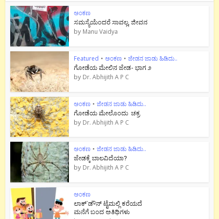
ಅಂಕಣ
ಸಮಸ್ಯೆಯೆಂದರೆ ಸಾವಲ್ಲ, ಜೀವನ
by
Manu Vaidya
Featured
•
ಅಂಕಣ
•
ಜೇಡನ ಜಾಡು ಹಿಡಿದು..
ಗೋಡೆಯ ಮೇಲಿನ ಜೇಡ- ಭಾಗ ೨
by
Dr. Abhijith A P C
ಅಂಕಣ
•
ಜೇಡನ ಜಾಡು ಹಿಡಿದು..
ಗೋಡೆಯ ಮೇಲೊಂದು ಚಕ್ರ
by
Dr. Abhijith A P C
ಅಂಕಣ
•
ಜೇಡನ ಜಾಡು ಹಿಡಿದು..
ಜೇಡಕ್ಕೆ ಬಾಲವಿದೆಯಾ?
by
Dr. Abhijith A P C
ಅಂಕಣ
ಲಾಕ್`ಡೌನ್ ಟೈಮಲ್ಲಿ ಕರೆಯದೆ
ಮನೆಗೆ ಬಂದ ಅತಿಥಿಗಳು