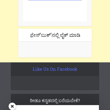
One e-mail a week. We don't spam.
Don't forget to check the promotional
tab if you are using gmail.
ಫೇಸ್’ಬುಕ್’ನಲ್ಲಿ ಲೈಕ್ ಮಾಡಿ
Like Us On Facebook
ರೀಡೂ ಕನ್ನಡದಲ್ಲಿ ಬರೆಯಬೇಕೆ?