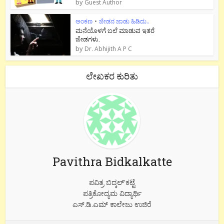
by
Guest Author
ಅಂಕಣ
•
ಜೇಡನ ಜಾಡು ಹಿಡಿದು..
ಮನೆಯೊಳಗೆ ಬಲೆ ಮಾಡುವ ಇತರೆ
ಜೇಡಗಳು.
by
Dr. Abhijith A P C
ಲೇಖಕರ ಕುರಿತು
Pavithra Bidkalkatte
ಪವಿತ್ರ ಬಿದ್ಕಲ್'ಕಟ್ಟೆ
ಪತ್ರಿಕೋದ್ಯಮ ವಿದ್ಯಾರ್ಥಿ
ಎಸ್.ಡಿ.ಎಮ್ ಕಾಲೇಜು ಉಜಿರೆ