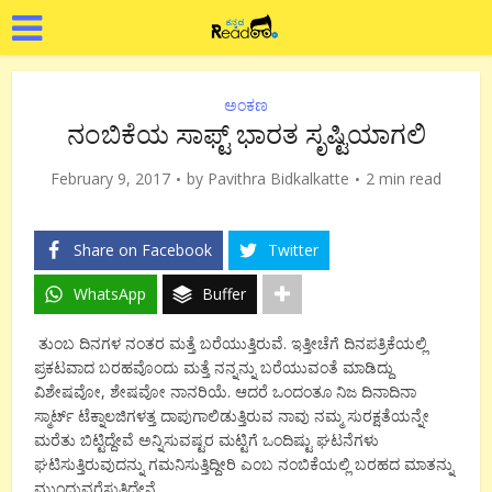
ಅಂಕಣ
ನಂಬಿಕೆಯ ಸಾಫ್ಟ್ ಭಾರತ ಸೃಷ್ಟಿಯಾಗಲಿ
February 9, 2017
by
Pavithra Bidkalkatte
2 min read
Share on Facebook
Twitter
WhatsApp
Buffer
ತುಂಬ ದಿನಗಳ ನಂತರ ಮತ್ತೆ ಬರೆಯುತ್ತಿರುವೆ. ಇತ್ತೀಚೆಗೆ ದಿನಪತ್ರಿಕೆಯಲ್ಲಿ
ಪ್ರಕಟವಾದ ಬರಹವೊಂದು ಮತ್ತೆ ನನ್ನನ್ನು ಬರೆಯುವಂತೆ ಮಾಡಿದ್ದು
ವಿಶೇಷವೋ, ಶೇಷವೋ ನಾನರಿಯೆ. ಆದರೆ ಒಂದಂತೂ ನಿಜ ದಿನಾದಿನಾ
ಸ್ಮಾರ್ಟ್ ಟೆಕ್ನಾಲಜಿಗಳತ್ತ ದಾಪುಗಾಲಿಡುತ್ತಿರುವ ನಾವು ನಮ್ಮ ಸುರಕ್ಷತೆಯನ್ನೇ
ಮರೆತು ಬಿಟ್ಟಿದ್ದೇವೆ ಅನ್ನಿಸುವಷ್ಟರ ಮಟ್ಟಿಗೆ ಒಂದಿಷ್ಟು ಘಟನೆಗಳು
ಘಟಿಸುತ್ತಿರುವುದನ್ನು ಗಮನಿಸುತ್ತಿದ್ದೀರಿ ಎಂಬ ನಂಬಿಕೆಯಲ್ಲಿ ಬರಹದ ಮಾತನ್ನು
ಮುಂದುವರೆಸುತ್ತಿದ್ದೇನೆ.