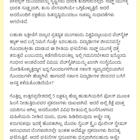
ಪೇಪರ್‍ಲೆಸ್ ದುನಿಯಾವನ್ನು ಸೃಷ್ಟಿಸಲು ಭಾರತ ತುದಿಗಾಲಿನಲ್ಲಿದೆ. ಸಾಫ್ಟ್ ಯುಗಕ್ಕೆ
ಭಾರತ ಸೂಕ್ಷ್ಮವಾಗಿ, ತುಸು ವೇಗವಾಗಿಯೇ ಒಗ್ಗಿಕೊಳ್ಳುತ್ತಿದೆ. ಆದರೆ
ಅದರೊಂದಿಗೆ ರಕ್ಷಣೆಯ ಹಿತದೃಷ್ಠಿಯಿಂದಲೂ ಸಾಕಷ್ಟು ಸುಧಾರಣೆಗಳು
ಆಗಬೇಕಿದೆ.
ಬಹುಶಃ ಇತ್ತೀಚೆಗೆ ರಾಜ್ಯದ ಪ್ರತಿಷ್ಠಿತ ಮಂಗಳೂರು ವಿಶ್ವವಿದ್ಯಾಲಯದ ವೆಬ್‍ಸೈಟ್
ಹ್ಯಾಕ್ ಆದ ಬಗ್ಗೆ ನಿಮಗೆ ಗೊತ್ತೇ ಇರಬಹುದು. ವಿದ್ಯಾರ್ಥಿಗಳ ಜೀವನವನ್ನೇ
ಗೊಂದಲಕ್ಕೀಡು ಮಾಡುವ ಈ ರೀತಿಯ ಘಟನೆಗಳು ಸಾಫ್ಟ್ ಯುಗಕ್ಕೆ ಧಕ್ಕೆ
ತರುತ್ತವೆ ಎಂಬುದನ್ನು ಕಡೆಗಣಿಸುವಂತಿಲ್ಲ. ಇಲ್ಲಿ ಗಮನಿಸಬೇಕಾದ ಇನ್ನೊಂದು
ಗಂಭೀರ ಅಂಶವೆಂದರೆ ವಿವಿಯ ವೆಬ್‍ಸೈಟ್‍ಯನ್ನು ಖಾಸಗಿ ಸಂಸ್ಥೆಯೊಂದು
ನೋಡಿಕೊಳ್ಳುತ್ತಿದ್ದಾಗ ಇದ್ದ ಗೊಂದಲಗಳಿಗಿಂತ ಸರ್ಕಾರಿ ಸ್ವಾಮ್ಯದಲ್ಲಿರುವಾಗಿನ
ಗೊಂದಲಗಳೇ ಹೆಚ್ಚಾಗಿವೆ. ಹಾಗಾದರೆ ಸರ್ಕಾರ ವಿದ್ಯಾರ್ಥಿಗಳ ಜೀವನದ ಬಗೆಗೆ
ಆಸಕ್ತಿ ಕಳೆದುಕೊಂಡಿದೆಯೇ?
ಗೊತ್ತಿಲ್ಲ. ಉತ್ತರಪ್ರದೇಶದಲ್ಲಿ 5 ಲಕ್ಷಕ್ಕೂ ಹೆಚ್ಚು ಹುಡುಗಿಯರಿಗೆ ಫೋನ್ ಮೂಲಕ
ಹಿಂಸೆ ನೀಡುತ್ತಿರುವವರ ಪ್ರಕರಣಗಳು ದಾಖಲಾಗಿವೆ. ಆದರೆ ಅಲ್ಲಿ ಶಿಕ್ಷೆ ಮಾತ್ರ
ಯಾರಿಗೂ ಆಗಿಲ್ಲ. ಅದರೊಂದಿಗೆ ವಿವಿಧ ರೀತಿಯಲ್ಲಿ ಹಿಂಸೆಗೊಳಗಾದ
ಮಹಿಳೆಯರು ನೀಡಿದ ದೂರು, ಧೂಳು ಹಿಡಿದಿರುವುದು ಅಷ್ಟೇ ಸತ್ಯ.
ಕರ್ನಾಟಕವೂ ಇದಕ್ಕೆ ಹೊರತಾಗಿಲ್ಲ. ಮೊದಲ ಸೈಬರ್ ಕ್ರೈಂ ಪೊಲೀಸ್ ಸ್ಟೇಷನ್
ಆರಂಭವಾದ ಬೆಂಗಳೂರಿನಲ್ಲೇ ಇಂತಹ ಅದೆಷ್ಟೋ ಪ್ರಕರಣಗಳು ದಿನನಿತ್ಯ
ಘಟಿಸುತ್ತಿವೆ. ಆದರೆ ಘಟನೆಗಳ ಸ್ವರೂಪಗಳು ಭಿನ್ನವಾಗಿರಬಹುದು ಅಷ್ಟೇ.