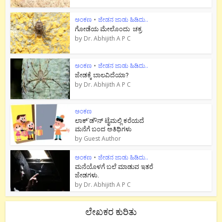
ಅಂಕಣ
•
ಜೇಡನ ಜಾಡು ಹಿಡಿದು..
ಗೋಡೆಯ ಮೇಲೊಂದು ಚಕ್ರ
by
Dr. Abhijith A P C
ಅಂಕಣ
•
ಜೇಡನ ಜಾಡು ಹಿಡಿದು..
ಜೇಡಕ್ಕೆ ಬಾಲವಿದೆಯಾ?
by
Dr. Abhijith A P C
ಅಂಕಣ
ಲಾಕ್`ಡೌನ್ ಟೈಮಲ್ಲಿ ಕರೆಯದೆ
ಮನೆಗೆ ಬಂದ ಅತಿಥಿಗಳು
by
Guest Author
ಅಂಕಣ
•
ಜೇಡನ ಜಾಡು ಹಿಡಿದು..
ಮನೆಯೊಳಗೆ ಬಲೆ ಮಾಡುವ ಇತರೆ
ಜೇಡಗಳು.
by
Dr. Abhijith A P C
ಲೇಖಕರ ಕುರಿತು