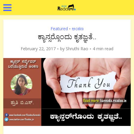
Featured
ಅಂಕಣ
•
ಕ್ಯಾನ್ಸರ್‍ಗೊಂದು ಕೃತಜ್ಞತೆ..
February 22, 2017
by
Shruthi Rao
4 min read