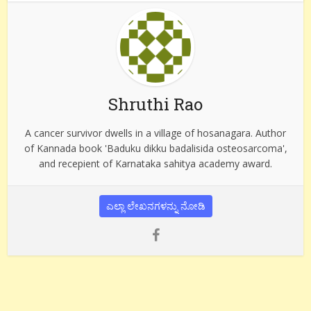
Shruthi Rao
A cancer survivor dwells in a village of hosanagara. Author
of Kannada book 'Baduku dikku badalisida osteosarcoma',
and recepient of Karnataka sahitya academy award.
ಎಲ್ಲಾ ಲೇಖನಗಳನ್ನು ನೋಡಿ