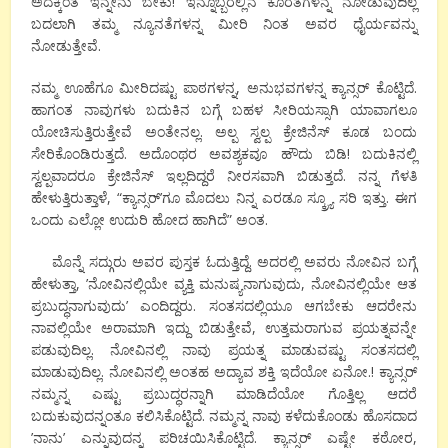
ಅದಕ್ಕಿಂತ ಇನ್ನೇನು ಬೇಕು! ಇನ್ನೊಬ್ಬರಲ್ಲಿನ ಕೊರತೆಗಳನ್ನ ನೋಡುವುದಿಲ್ಲ
ಬದಲಾಗಿ ತಮ್ಮ ನ್ಯೂನತೆಗಳನ್ನ ಮೀರಿ ನಿಂತ ಅವರ ಧೈರ್ಯವನ್ನು
ನೋಡುತ್ತೇವೆ.
ನಮ್ಮ ಊಹೆಗೂ ಮೀರಿದಷ್ಟು ಪಾಠಗಳನ್ನ, ಅನುಭವಗಳನ್ನ ಕ್ಯಾನ್ಸರ್ ಕೊಟ್ಟಿದೆ.
ಹಾಗಂತ ನಾವುಗಳು ಬದುಕಿನ ಬಗ್ಗೆ ಬಹಳ ಸೀರಿಯಸ್ಸಾಗಿ ಯಾವಾಗಲೂ
ಯೋಚಿಸುತ್ತಿರುತ್ತೇವೆ ಅಂತೇನಲ್ಲ. ಅಲ್ಪ ಸ್ವಲ್ಪ ಕ್ರೇಜಿನೆಸ್ ಕೂಡ ಬಂದು
ಸೇರಿಕೊಂಡಿರುತ್ತದೆ. ಅದೊಂಥರ ಅವಶ್ಯಕವೂ ಹೌದು ಬಿಡಿ! ಬದುಕಿನಲ್ಲಿ
ಸ್ವಲ್ಪವಾದರೂ ಕ್ರೇಜಿನೆಸ್ ಇಲ್ಲದಿದ್ದರೆ ನೀರಸವಾಗಿ ಬಿಡುತ್ತದೆ. ನನ್ನ ಗೆಳತಿ
ಹೇಳುತ್ತಿರುತ್ತಾಳೆ, “ಕ್ಯಾನ್ಸರ್’ಗೂ ಮೊದಲು ನಿನ್ನ ಎರಡೂ ಸ್ಕ್ರ್ಯೂ ಸರಿ ಇತ್ತು. ಈಗ
ಒಂದು ಎಲ್ಲೋ ಉದುರಿ ಹೋದ ಹಾಗಿದೆ” ಅಂತ.
ಮೊನ್ನೆ ಸದ್ಗುರು ಅವರ ಪುಸ್ತಕ ಓದುತ್ತಿದ್ದೆ. ಅದರಲ್ಲಿ ಅವರು ನೋವಿನ ಬಗ್ಗೆ
ಹೇಳುತ್ತಾ, ’ನೋವಿನಲ್ಲಿಯೇ ವ್ಯಕ್ತಿ ಮನುಷ್ಯನಾಗುವುದು, ನೋವಿನಲ್ಲಿಯೇ ಆತ
ಪ್ರಬುದ್ಧನಾಗುವುದು’ ಎಂದಿದ್ದರು. ಸಂತಸದಲ್ಲಿಯೂ ಆಗಬೇಕು ಆದರೇನು
ನಾವಲ್ಲಿಯೇ ಅರಾಮಾಗಿ ಇದ್ದು ಬಿಡುತ್ತೇವೆ, ಉತ್ತಮರಾಗುವ ಪ್ರಯತ್ನವನ್ನೇ
ಪಡುವುದಿಲ್ಲ. ನೋವಿನಲ್ಲಿ ನಾವು ಪ್ರಯತ್ನ ಮಾಡುವಷ್ಟು ಸಂತಸದಲ್ಲಿ
ಮಾಡುವುದಿಲ್ಲ. ನೋವಿನಲ್ಲಿ ಅಂತಹ ಅದ್ಯಾವ ಶಕ್ತಿ ಇದೆಯೋ ಏನೋ.! ಕ್ಯಾನ್ಸರ್
ನಮ್ಮನ್ನ ಎಷ್ಟು ಪ್ರಬುದ್ಧರನ್ನಾಗಿ ಮಾಡಿದೆಯೋ ಗೊತ್ತಿಲ್ಲ ಆದರೆ
ಬದುಕುವುದನ್ನಂತೂ ಕಲಿಸಿಕೊಟ್ಟಿದೆ. ನಮ್ಮನ್ನ ನಾವು ಕಳೆದುಕೊಂಡು ಹೊಸದಾದ
’ನಾನು’ ಎನ್ನುವುದನ್ನ ಪರಿಚಯಿಸಿಕೊಟ್ಟಿದೆ. ಕ್ಯಾನ್ಸರ್ ಎಷ್ಟೇ ಕಠೋರ,