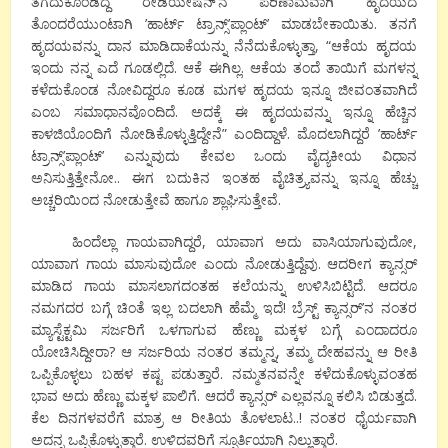
ತೆಗೆದುಕೊಂಡಿದ್ದ ರೇಡಿಯೇಷನ್’ನ ಪರಿಣಾಮವಾಗಿ ಹೃದಯದ
ತೊಂದರೆಯುಂಟಾಗಿ ’ಹಾರ್ಟ್ ಟ್ರಾನ್ಸ್’ಪ್ಲಾಂಟ್’ ಮಾಡಬೇಕಾಯಿತು. ತನಗೆ
ಹೃದಯವನ್ನು ದಾನ ಮಾಡಿದಾಕೆಯನ್ನು ನೆನೆದುಕೊಳ್ಳುತ್ತಾ, “ಆಕೆಯ ಹೃದಯ
ಇಂದು ನನ್ನ ಎದೆ ಗೂಡಲ್ಲಿದೆ. ಆಕೆ ಈಗಿಲ್ಲ. ಆಕೆಯ ತಂದೆ ತಾಯಿಗೆ ಮಗಳನ್ನ
ಕಳೆದುಕೊಂಡ ನೋವಿದ್ದರೂ ಕೂಡ ಮಗಳ ಹೃದಯ ಇನ್ನೂ ಜೀವಂತವಾಗಿದೆ
ಎಂಬ ಸಮಾಧಾನವೊಂದಿದೆ. ಅದಕ್ಕೆ ಈ ಹೃದಯವನ್ನು ಇನ್ನೂ ಹೆಚ್ಚಿನ
ಕಾಳಜಿಯೊಂದಿಗೆ ನೋಡಿಕೊಳ್ಳುತ್ತಿದ್ದೇನೆ” ಎಂದಿದ್ದಾಳೆ. ಮೊದಲಾಗಿದ್ದರೆ ’ಹಾರ್ಟ್
ಟ್ರಾನ್ಸ್’ಪ್ಲಾಂಟ್’ ಎನ್ನುವುದು ಕೇವಲ ಒಂದು ವೈದ್ಯಕೀಯ ವಿಧಾನ
ಅನಿಸುತ್ತಿತ್ತೇನೋ.. ಈಗ ಬದುಕಿನ ಇಂತಹ ವೈಚಿತ್ರ್ಯವನ್ನು ಇನ್ನೂ ಹೆಚ್ಚು
ಅಚ್ಚರಿಯಿಂದ ನೋಡುತ್ತೇವೆ ಹಾಗೂ ಶ್ಲಾಘಿಸುತ್ತೇವೆ.
ಹಿಂದೆಲ್ಲಾ ಗಾಯವಾಗಿದ್ದರೆ, ಯಾವಾಗ ಅದು ವಾಸಿಯಾಗುವುದೋ,
ಯಾವಾಗ ಗಾಯ ಮಾಸುವುದೋ ಎಂದು ನೋಡುತ್ತಿದ್ದೆವು. ಆದರೀಗ ಕ್ಯಾನ್ಸರ್
ಮಾಡಿದ ಗಾಯ ಮಾಸಲಾಗದಂತಹ ಕಲೆಯನ್ನು ಉಳಿಸಿಬಿಟ್ಟಿದೆ. ಆದರೂ
ನಮಗದರ ಬಗ್ಗೆ ಚಿಂತೆ ಇಲ್ಲ ಬದಲಾಗಿ ಹೆಮ್ಮೆ ಇದೆ! ಬ್ರೆಸ್ಟ್ ಕ್ಯಾನ್ಸರ್’ನ ನಂತರ
ಮ್ಯಾಸ್ಟೆಕ್ಟಮಿ ಸರ್ಜರಿಗೆ ಒಳಗಾಗುವ ಹೆಣ್ಣು ಮಕ್ಕಳ ಬಗ್ಗೆ ಎಂದಾದರೂ
ಯೋಚಿಸಿದ್ದೀರಾ? ಆ ಸರ್ಜರಿಯ ನಂತರ ತಮ್ಮನ್ನ, ತಮ್ಮ ದೇಹವನ್ನು ಆ ರೀತಿ
ಒಪ್ಪಿಕೊಳ್ಳಲು ಬಹಳ ಕಷ್ಟ ಪಡುತ್ತಾರೆ. ನಮ್ಮತನವನ್ನೇ ಕಳೆದುಕೊಳ್ಳುವಂತಹ
ಭಾವ ಅದು ಹೆಣ್ಣು ಮಕ್ಕಳ ಪಾಲಿಗೆ. ಆದರೆ ಕ್ಯಾನ್ಸರ್ ಎಲ್ಲವನ್ನೂ ಕಲಿಸಿ ಬಿಡುತ್ತದೆ.
ಕೆಲ ದಿನಗಳವರೆಗೆ ಮಾತ್ರ ಆ ರೀತಿಯ ತೊಳಲಾಟ..! ನಂತರ ಧೈರ್ಯವಾಗಿ
ಅದನ್ನ ಒಪ್ಪಿಕೊಳ್ಳುತ್ತಾರೆ. ಉಳಿದವರಿಗೆ ಸ್ಪೂರ್ತಿಯಾಗಿ ನಿಲ್ಲುತ್ತಾರೆ.