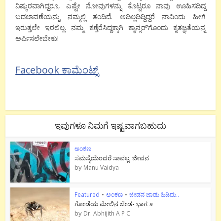
ನಿಷ್ಠುರವಾಗಿದ್ದರೂ, ಎಷ್ಟೇ ನೋವುಗಳನ್ನು ಕೊಟ್ಟರೂ ನಾವು ಊಹಿಸದಿದ್ದ
ಬದಲಾವಣೆಯನ್ನು ನಮ್ಮಲ್ಲಿ ತಂದಿದೆ. ಅದಿಲ್ಲದಿದ್ದಿದ್ದರೆ ನಾವಿಂದು ಹೀಗೆ
ಇರುತ್ತಲೇ ಇರಲಿಲ್ಲ. ನಮ್ಮ ಕಣ್ತೆರೆಸಿದ್ದಕ್ಕಾಗಿ ಕ್ಯಾನ್ಸರ್’ಗೊಂದು ಕೃತಜ್ಞತೆಯನ್ನ
ಅರ್ಪಿಸಲೇಬೇಕು!
Facebook ಕಾಮೆಂಟ್ಸ್
ಇವುಗಳೂ ನಿಮಗೆ ಇಷ್ಟವಾಗಬಹುದು
ಅಂಕಣ
ಸಮಸ್ಯೆಯೆಂದರೆ ಸಾವಲ್ಲ, ಜೀವನ
by
Manu Vaidya
Featured
•
ಅಂಕಣ
•
ಜೇಡನ ಜಾಡು ಹಿಡಿದು..
ಗೋಡೆಯ ಮೇಲಿನ ಜೇಡ- ಭಾಗ ೨
by
Dr. Abhijith A P C