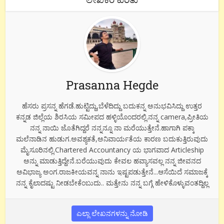
Prasanna Hegde
ಹೆಸರು ಪ್ರಸನ್ನ ಹೆಗಡೆ.ಹುಟ್ಟಿದ್ದು,ಬೆಳೆದಿದ್ದು ಬದುಕನ್ನ ಅನುಭವಿಸಿದ್ದು ಉತ್ತರ
ಕನ್ನಡ ಜಿಲ್ಲೆಯ ಶಿರಸಿಯ ಸಮೀಪದ ಹಳ್ಳಿಯೊಂದರಲ್ಲಿ.ನನ್ನ camera,ಪ್ರೀತಿಯ
ನನ್ನ ನಾಯಿ ಜೊತೆಗಿದ್ದರೆ ನನ್ನನ್ನೂ ನಾ ಮರೆಯುತ್ತೇನೆ.ಹಾಗಾಗಿ ಪಕ್ಕಾ
ಮಲೆನಾಡಿನ ಹುಡುಗ.ಅವಶ್ಯಕತೆ,ಅನಿವಾರ್ಯತೆಯ ಕಾರಣ ಬದುಕುತ್ತಿರುವುದು
ಮೈಸೂರಿನಲ್ಲಿ.Chartered Accountancy ಯ ಭಾಗವಾದ Articleship
ಅನ್ನು ಮಾಡುತ್ತಿದ್ದೇನೆ.ಬರೆಯುವುದು ಕೇವಲ ಹವ್ಯಾಸವಲ್ಲ ನನ್ನ ಜೀವನದ
ಅವಿಭಾಜ್ಯ ಅಂಗ.ರಾಜಕೀಯವನ್ನ ನಾನು ಇಷ್ಟಪಡುತ್ತೇನೆ...ಆಸೆಯಿದೆ ಸಮಾಜಕ್ಕೆ
ನನ್ನ ಕೈಲಾದಷ್ಟು ನೀಡಬೇಕೆಂಬುದು.. ಮತ್ತೇನು ನನ್ನ ಬಗ್ಗೆ ಹೇಳಿಕೊಳ್ಳುವಂತದ್ದಿಲ್ಲ
ಎಲ್ಲಾ ಲೇಖನಗಳನ್ನು ನೋಡಿ