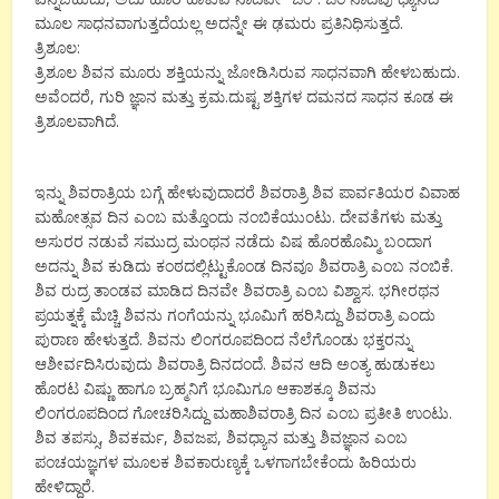
ಮೂಲ ಸಾಧನವಾಗುತ್ತದೆಯಲ್ಲ ಅದನ್ನೇ ಈ ಢಮರು ಪ್ರತಿನಿಧಿಸುತ್ತದೆ.
ತ್ರಿಶೂಲ:
ತ್ರಿಶೂಲ ಶಿವನ ಮೂರು ಶಕ್ತಿಯನ್ನು ಜೋಡಿಸಿರುವ ಸಾಧನವಾಗಿ ಹೇಳಬಹುದು.
ಅವೆಂದರೆ, ಗುರಿ ಜ್ಞಾನ ಮತ್ತು ಕ್ರಮ.ದುಷ್ಟ ಶಕ್ತಿಗಳ ದಮನದ ಸಾಧನ ಕೂಡ ಈ
ತ್ರಿಶೂಲವಾಗಿದೆ.
ಇನ್ನು ಶಿವರಾತ್ರಿಯ ಬಗ್ಗೆ ಹೇಳುವುದಾದರೆ ಶಿವರಾತ್ರಿ ಶಿವ ಪಾರ್ವತಿಯರ ವಿವಾಹ
ಮಹೋತ್ಸವ ದಿನ ಎಂಬ ಮತ್ತೊಂದು ನಂಬಿಕೆಯುಂಟು. ದೇವತೆಗಳು ಮತ್ತು
ಅಸುರರ ನಡುವೆ ಸಮುದ್ರ ಮಂಥನ ನಡೆದು ವಿಷ ಹೊರಹೊಮ್ಮಿ ಬಂದಾಗ
ಅದನ್ನು ಶಿವ ಕುಡಿದು ಕಂಠದಲ್ಲಿಟ್ಟುಕೊಂಡ ದಿನವೂ ಶಿವರಾತ್ರಿ ಎಂಬ ನಂಬಿಕೆ.
ಶಿವ ರುದ್ರ ತಾಂಡವ ಮಾಡಿದ ದಿನವೇ ಶಿವರಾತ್ರಿ ಎಂಬ ವಿಶ್ವಾಸ. ಭಗೀರಥನ
ಪ್ರಯತ್ನಕ್ಕೆ ಮೆಚ್ಚಿ ಶಿವನು ಗಂಗೆಯನ್ನು ಭೂಮಿಗೆ ಹರಿಸಿದ್ದು ಶಿವರಾತ್ರಿ ಎಂದು
ಪುರಾಣ ಹೇಳುತ್ತದೆ. ಶಿವನು ಲಿಂಗರೂಪದಿಂದ ನೆಲೆಗೊಂಡು ಭಕ್ತರನ್ನು
ಆಶೀರ್ವದಿಸಿರುವುದು ಶಿವರಾತ್ರಿ ದಿನದಂದೆ. ಶಿವನ ಆದಿ ಅಂತ್ಯ ಹುಡುಕಲು
ಹೊರಟ ವಿಷ್ಣು ಹಾಗೂ ಬ್ರಹ್ಮನಿಗೆ ಭೂಮಿಗೂ ಆಕಾಶಕ್ಕೂ ಶಿವನು
ಲಿಂಗರೂಪದಿಂದ ಗೋಚರಿಸಿದ್ದು ಮಹಾಶಿವರಾತ್ರಿ ದಿನ ಎಂಬ ಪ್ರತೀತಿ ಉಂಟು.
ಶಿವ ತಪಸ್ಸು, ಶಿವಕರ್ಮ, ಶಿವಜಪ, ಶಿವಧ್ಯಾನ ಮತ್ತು ಶಿವಜ್ಞಾನ ಎಂಬ
ಪಂಚಯಜ್ಞಗಳ ಮೂಲಕ ಶಿವಕಾರುಣ್ಯಕ್ಕೆ ಒಳಗಾಗಬೇಕೆಂದು ಹಿರಿಯರು
ಹೇಳಿದ್ದಾರೆ.