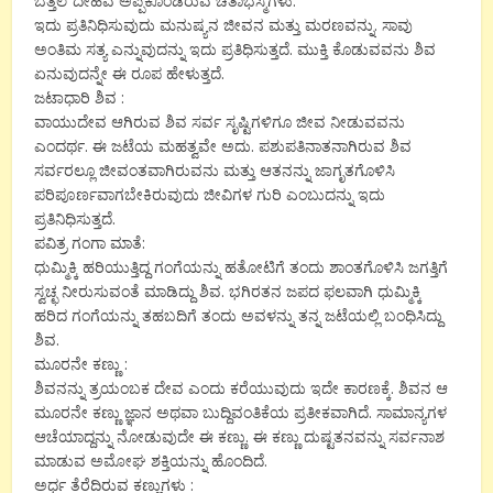
ಬೆತ್ತಲೆ ದೇಹವ ಅಪ್ಪಿಕೊಂಡಿರುವ ಚಿತಾಭಸ್ಮಗಳು:
ಇದು ಪ್ರತಿನಿಧಿಸುವುದು ಮನುಷ್ಯನ ಜೀವನ ಮತ್ತು ಮರಣವನ್ನು. ಸಾವು
ಅಂತಿಮ ಸತ್ಯ ಎನ್ನುವುದನ್ನು ಇದು ಪ್ರತಿಧಿಸುತ್ತದೆ. ಮುಕ್ತಿ ಕೊಡುವವನು ಶಿವ
ಏನುವುದನ್ನೇ ಈ ರೂಪ ಹೇಳುತ್ತದೆ.
ಜಟಾಧಾರಿ ಶಿವ :
ವಾಯುದೇವ ಆಗಿರುವ ಶಿವ ಸರ್ವ ಸೃಷ್ಟಿಗಳಿಗೂ ಜೀವ ನೀಡುವವನು
ಎಂದರ್ಥ. ಈ ಜಟೆಯ ಮಹತ್ವವೇ ಅದು. ಪಶುಪತಿನಾತನಾಗಿರುವ ಶಿವ
ಸರ್ವರಲ್ಲೂ ಜೀವಂತವಾಗಿರುವನು ಮತ್ತು ಆತನನ್ನು ಜಾಗೃತಗೊಳಿಸಿ
ಪರಿಪೂರ್ಣವಾಗಬೇಕಿರುವುದು ಜೀವಿಗಳ ಗುರಿ ಎಂಬುದನ್ನು ಇದು
ಪ್ರತಿನಿಧಿಸುತ್ತದೆ.
ಪವಿತ್ರ ಗಂಗಾ ಮಾತೆ:
ಧುಮ್ಮಿಕ್ಕಿ ಹರಿಯುತ್ತಿದ್ದ ಗಂಗೆಯನ್ನು ಹತೋಟಿಗೆ ತಂದು ಶಾಂತಗೊಳಿಸಿ ಜಗತ್ತಿಗೆ
ಸ್ವಚ್ಛ ನೀರುಸುವಂತೆ ಮಾಡಿದ್ದು ಶಿವ. ಭಗಿರತನ ಜಪದ ಫಲವಾಗಿ ಧುಮ್ಮಿಕ್ಕಿ
ಹರಿದ ಗಂಗೆಯನ್ನು ತಹಬದಿಗೆ ತಂದು ಅವಳನ್ನು ತನ್ನ ಜಟೆಯಲ್ಲಿ ಬಂಧಿಸಿದ್ದು
ಶಿವ.
ಮೂರನೇ ಕಣ್ಣು :
ಶಿವನನ್ನು ತ್ರಯಂಬಕ ದೇವ ಎಂದು ಕರೆಯುವುದು ಇದೇ ಕಾರಣಕ್ಕೆ. ಶಿವನ ಆ
ಮೂರನೇ ಕಣ್ಣು ಜ್ಞಾನ ಅಥವಾ ಬುದ್ದಿವಂತಿಕೆಯ ಪ್ರತೀಕವಾಗಿದೆ. ಸಾಮಾನ್ಯಗಳ
ಆಚೆಯಾದ್ದನ್ನು ನೋಡುವುದೇ ಈ ಕಣ್ಣು. ಈ ಕಣ್ಣು ದುಷ್ಟತನವನ್ನು ಸರ್ವನಾಶ
ಮಾಡುವ ಅಮೋಘ ಶಕ್ತಿಯನ್ನು ಹೊಂದಿದೆ.
ಅರ್ಧ ತೆರೆದಿರುವ ಕಣ್ಣುಗಳು :