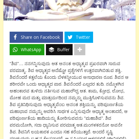
Share on Facebook
Twitter
WhatsApp
Buffer
“ಶಿವ”…. ನನಗನ್ನಿಸುವುದು ಆತ ಅನಂತ ಅಧ್ಯಾತ್ಮವ ಪ್ರಖರವಾಗಿ ಸಾರುವ
ಪರಮಾತ್ಮ.. ಶಿವ ಆಧ್ಯಾತ್ಮದ ಅದೆಷ್ಟೋ ಪ್ರಶ್ನೆಗಳಿಗೆ ಉತ್ತರವಾಗಿಬಿಡುವ ಶಕ್ತಿ..
ಶಿವನೆಂದರೆ ಕತ್ತಲೆಯ ಕೊಂದು ಬೆಳಕನ್ನೀಯುವ ಅಸಾಧಾರಣ ರೂಪ. ಶಿವನ ಆ
ಶರೀರವೇ ಒಂದು ಆಧ್ಯಾತ್ಮದ ಪಾಠ. ಶಿವನೆಂದರೆ ಎಲ್ಲದರ ತುದಿ. ನಮ್ಮೊಳಗಿನ
ಅಹಂಕಾರವ ತುಳಿದು ನರ್ತಿಸುವ ಮಹಾರೌಧ್ರ ಆತ. ಕಾಮ, ಕ್ರೋಧ, ಲೋಭ,
ಮೋಹ ಮದ ಮತ್ತು ಮಾತ್ಸರ್ಯದಿಂದ ನಮ್ಮನ್ನು ಮುಕ್ತಿಗೊಳಿಸುವವನು ಶಿವ.
ಶಿವ ಪ್ರತಿನಿಧಿಸುವುದು ಆಧ್ಯಾತ್ಮವೆಂಬ ಅನಂತ ಶಕ್ತಿಯನ್ನು. ಪರಿಪೂರ್ಣತೆಯ
ಮಹಾಭಾವ ನಮ್ಮನ್ನು ಆವರಿಸಿ ಸಾರ್ಥಕ ಎನ್ನಿಸುವುದೇ ಆಧ್ಯಾತ್ಮ ಅಂತಾದರೆ, ಆ
ಪರಿಪೂರ್ಣತೆಯ ಹಾದಿಯನ್ನು ತೋರಿಸುವವನು “ಮಹಾಶಿವ”. ಶಿವ
ಪರಮಯೋಗಿ, ಸದಾ ಧ್ಯಾನಿಸುವ ಪರಮಾತ್ಮ ಆತ.ಮಂಗಳಕರನೋ ಅವನೇ
ಶಿವ. ಶಿವನಿಗೆ ಲಯಕಾರಕ ಎಂದೂ ಸಹ ಕರೆಯುತ್ತಾರೆ. ಅಂದರೆ ಸೃಷ್ಟಿ
ಮಾಡುವುದು ಬ್ರಹ್ಮನ ಕೆಲಸವಾದರೆ, ಆ ಸೃಷ್ಟಿಯಾದ ಆಕರಗಳಿಗೆ (ಜೀವಿಗಳಿಗೆ)