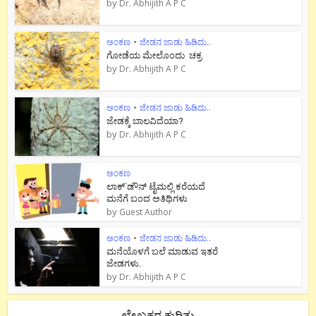
by
Dr. Abhijith A P C
ಅಂಕಣ
•
ಜೇಡನ ಜಾಡು ಹಿಡಿದು..
ಗೋಡೆಯ ಮೇಲೊಂದು ಚಕ್ರ
by
Dr. Abhijith A P C
ಅಂಕಣ
•
ಜೇಡನ ಜಾಡು ಹಿಡಿದು..
ಜೇಡಕ್ಕೆ ಬಾಲವಿದೆಯಾ?
by
Dr. Abhijith A P C
ಅಂಕಣ
ಲಾಕ್`ಡೌನ್ ಟೈಮಲ್ಲಿ ಕರೆಯದೆ
ಮನೆಗೆ ಬಂದ ಅತಿಥಿಗಳು
by
Guest Author
ಅಂಕಣ
•
ಜೇಡನ ಜಾಡು ಹಿಡಿದು..
ಮನೆಯೊಳಗೆ ಬಲೆ ಮಾಡುವ ಇತರೆ
ಜೇಡಗಳು.
by
Dr. Abhijith A P C
ಲೇಖಕರ ಕುರಿತು