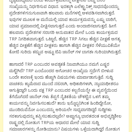
ಸಂಖ್ಯೆಯನ್ನು ನಿರ್ಧರಿಸುವ ವಿಧಾನ. ಇದಕ್ಕಾಗಿ ಎಲೆಕ್ಟ್ರಾನಿಕ್ಸ್ ಸಾಧನವೊಂದನ್ನು
ಪ್ರದೇಶಗಳಿಗನುಗುಣವಾಗಿ ಹಲವಾರು ಮನೆಗಳಲ್ಲಿ ಅಳವಡಿಸಲಾಗಿರುತ್ತದೆ.
ಇವುಗಳ ಮೂಲಕ ಆ ಮನೆಯಲ್ಲಿ ಯಾವ ಕಾರ್ಯಕ್ರಮವನ್ನು ಎಷ್ಟು ಬಾರಿಗೆ,
ಯಾವ ಪ್ರಮಾಣದಲ್ಲಿ ವೀಕ್ಷಿಸಲಾಗುತ್ತದೆ ಎಂದು ಅಂದಾಜಿಸಲಾಗುತ್ತದೆ. ಹೀಗೆ
ಹಲವಾರು ಪ್ರದೇಶಗಳ ಸರಾಸರಿ ಅನುಪಾತದ ಮೇಲೆ ಒಂದು ಕಾರ್ಯಕ್ರಮದ
TRP ನಿಗದಿತವಾಗುತ್ತದೆ. ಒಟ್ಟಾರೆ, ಹೆಚ್ಚಿನ TRP ಸಿಗಲು ಹೆಚ್ಚಿನ ವೀಕ್ಷಣೆ ಅಗತ್ಯ.
ಹೆಚ್ಚಿನ ವೀಕ್ಷಣೆಗೆ ಹೆಚ್ಚಿನ ವೀಕ್ಷಕರು ಹಾಗಾಗಿ ಹೆಚ್ಚಿನ ವೀಕ್ಷಕರ ಸೆಳೆಯುವಿಕೆಯೇ
ಕೋಟಿ ಸುರಿದು ಕಟ್ಟುವ ಅಷ್ಟೂ ಟಿವಿ ಚಾನೆಲ್ ಗಳ ಬಾಗಶಃ ಗುರಿಯಾಗಿರುತ್ತದೆ.
ಹಾಗಾದರೆ TRP ಎಂಬುದರ ಅವಶ್ಯಕತೆ ನಿಜವಾಗಿಯೂ ನಮಗೆ ಎಷ್ಟರ
ಮಟ್ಟಿಗಿದೆ? TRP ಎಂಬೊಂದರ ಅಗೋಚರ ಅಂಖ್ಯೆಯ ಸ್ಪರ್ಧೆಗೆ ಬೀಳುವ
ಒಂದೇ ಕಾರಣಕ್ಕೆ ಇಂದು ಹೆಚ್ಚಾಗಿ ವಿಷಯಗಳು ಮಾರ್ಪಾಡಾಗುತ್ತಿವೆ. ಸುದ್ದಿ
ವಾಚಕರು ಕ್ಯಾಮೆರಾದ ಮುಂದೆ ನಟರಾಗಿ, ಅಧಿಕಾರಿಗಳಾಗಿ, ನ್ಯಾಯಾಧೀಶರೂ
ಆಗುತ್ತಿದ್ದಾರೆ! ಒಂದು ಪಕ್ಷ TRP ಎಂಬುದರ ಕಲ್ಪನೆಯನ್ನೇ ಈ ವ್ಯವಸ್ಥೆಯಿಂದ
ತೆಗೆದೊಗೆದರೆ ಚಾನೆಲ್ ಗಳು ತೆಪ್ಪಗೆ ನೈತಿಕತೆಯ ಚೌಕಟ್ಟಿನ ಒಳಗೆ ತಮ್ಮ
ಕಾರ್ಯವನ್ನು ನಿರ್ವಹಿಸಬಹುದೆ? ತಾನು ಇನ್ನೊಬ್ಬನಿಗಿಂತ ಹಿಂದಿದ್ದೇನೋ,
ಮುಂದಿರುವೆನೋ ಎಂಬುದನ್ನು ಅರಿಯಲೇ ಸಾಧ್ಯವಾಗದಿದ್ದರೆ ಸುದ್ದಿಗಳು
ಸರಕಾಗುವುದನ್ನು ತಪ್ಪಿಸಬಹುದಲ್ಲವೇ? ಅಷ್ಟಾಗ್ಯೂ ಭಾರತದಂತ ಅಭಿವೃದ್ಧಿಶೀಲ
ರಾಷ್ಟ್ರದಲ್ಲಿ ನೋಡುಗ TRPಯ ಆಧಾರದ ಮೇಲೆ ಯಾವ ಸುದ್ದಿ
ಸಮಾಚಾರಗಳನ್ನು ನೋಡಿಯಾನು? ವಿಷಯಗಳು ಒಳ್ಳೆಯದಾಗಿದ್ದರೆ ನೋಡುಗ