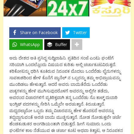
Share on Facebook
Twitter
WhatsApp
Buffer
ಅದು ದೇಶದ ಅತಿ ಪ್ರಸಿದ್ಧ ಸುದ್ದಿವಾಹಿನಿ. ಪ್ರತಿದಿನ ಸಂಜೆ ಎಂಟು ಘಂಟೆಗೆ
ಸರಿಯಾಗಿ ಒಂದಲ್ಲೊಂದು ವಿಷಯದ ಕುರಿತು ಅಲ್ಲಿ ಚರ್ಚಾಕೂಟವಿರುತ್ತದೆ.
ಕರಿಕೋಟನ್ನು ಧರಿಸಿ ಕೂತಿರುವ ನಿರೂಪಕ ಮೊದಲು ಒಂದೆರೆಡು ಲೈನುಗಳನ್ನು
ಸಾವಕಾಶದಿಂದ ಹೇಳಿ ಕೊನೆಗೆ ಪ್ಯಾನೆಲ್ ನ ಒಬ್ಬರನ್ನು ತಮ್ಮ ಅಭಿಪ್ರಾಯವನ್ನು
ಮುಂದಿಡಲು ಹೇಳುತ್ತಾನೆ. ಆದರೆ ಅವರು ಬಾಯಿತೆರೆದು ಒಂದೆರೆಡು
ವಾಕ್ಯಗಳನ್ನು ಹೇಳಿ ಮುಗಿಸುವುದರೊಳಗೆ ಅವರನ್ನು ಅಲ್ಲಿಗೇ ತಡೆದು,
ಅವರಂದ ವಿಚಾರಗಳಿಗೆ ವ್ಯತಿರಿಕ್ತವಾಗಿ ತನ್ನ ಒಂದೆರೆಡು ಸೊ ಕಾಲ್ಡ್ ದುಬಾರಿ
ಇಂಗ್ಲಿಷ್ ಪದಗಳನ್ನು ಸೇರಿಸಿ ಒಮ್ಮೆಲೇ ಅರಚುತ್ತಾನೆ. ಕಿರುಚುತ್ತಾನೆ.
ಮಧ್ಯದಲ್ಯಾರೋ ಒಬ್ಬರು ತಮ್ಮ ವಿಚಾರವನ್ನು ಹೇಳ ಹೊರಟರೆ ಅವರನ್ನೂ
ತಬ್ಬಿಬ್ಬಾಗುವಂತೆ ಅರಚಿ ಬಾಯಿ ಮುಚ್ಚಿಸುತ್ತಾನೆ. ನೋಡ ನೋಡುತ್ತಲೇ ಚರ್ಚೆ
ಹೆಂಡಕುಡುಕರ ಅಂಗಡಿಯಂತಾಗಿ ಬಿಡುತ್ತದೆ. ಹೀಗೆ ಸುಮಾರು ಒಂದು
ಘಂಟೆಗಳ ಕಾಲ ನೆಡೆಯುವ ಈ ಚರ್ಚಾ ಕೂಟ ಅಥವಾ ಕಿತ್ತಾಟ, ಆ ನಿರೂಪಕನ