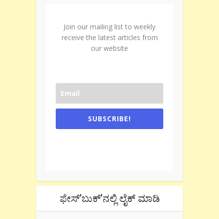
Join our mailing list to weekly
receive the latest articles from
our website
SUBSCRIBE!
One e-mail a week. We don't spam.
Don't forget to check the promotional
tab if you are using gmail.
ಫೇಸ್’ಬುಕ್’ನಲ್ಲಿ ಲೈಕ್ ಮಾಡಿ