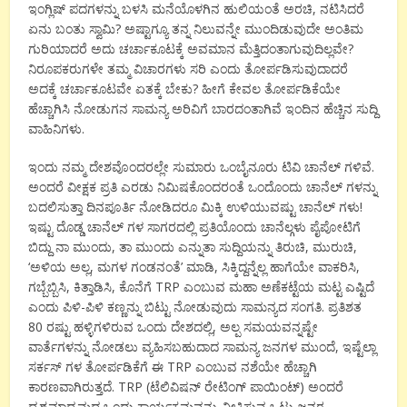
ಇಂಗ್ಲಿಷ್ ಪದಗಳನ್ನು ಬಳಸಿ ಮನೆಯೊಳಗಿನ ಹುಲಿಯಂತೆ ಅರಚಿ, ನಟಿಸಿದರೆ
ಏನು ಬಂತು ಸ್ವಾಮಿ? ಅಷ್ಟಾಗ್ಯೂ ತನ್ನ ನಿಲುವನ್ನೇ ಮುಂದಿಡುವುದೇ ಅಂತಿಮ
ಗುರಿಯಾದರೆ ಅದು ಚರ್ಚಾಕೂಟಕ್ಕೆ ಅವಮಾನ ಮೆತ್ತಿದಂತಾಗುವುದಿಲ್ಲವೇ?
ನಿರೂಪಕರುಗಳೇ ತಮ್ಮ ವಿಚಾರಗಳು ಸರಿ ಎಂದು ತೋರ್ಪಡಿಸುವುದಾದರೆ
ಅದಕ್ಕೆ ಚರ್ಚಾಕೂಟವೇ ಏತಕ್ಕೆ ಬೇಕು? ಹೀಗೆ ಕೇವಲ ತೋರ್ಪಡಿಕೆಯೇ
ಹೆಚ್ಚಾಗಿಸಿ ನೋಡುಗನ ಸಾಮನ್ಯ ಅರಿವಿಗೆ ಬಾರದಂತಾಗಿವೆ ಇಂದಿನ ಹೆಚ್ಚಿನ ಸುದ್ದಿ
ವಾಹಿನಿಗಳು.
ಇಂದು ನಮ್ಮ ದೇಶವೊಂದರಲ್ಲೇ ಸುಮಾರು ಒಂಬೈನೂರು ಟಿವಿ ಚಾನೆಲ್ ಗಳಿವೆ.
ಅಂದರೆ ವೀಕ್ಷಕ ಪ್ರತಿ ಎರಡು ನಿಮಿಷಕೊಂದರಂತೆ ಒಂದೊಂದು ಚಾನೆಲ್ ಗಳನ್ನು
ಬದಲಿಸುತ್ತಾ ದಿನಪೂರ್ತಿ ನೋಡಿದರೂ ಮಿಕ್ಕಿ ಉಳಿಯುವಷ್ಟು ಚಾನೆಲ್ ಗಳು!
ಇಷ್ಟು ದೊಡ್ಡ ಚಾನೆಲ್ ಗಳ ಸಾಗರದಲ್ಲಿ ಪ್ರತಿಯೊಂದು ಚಾನೆಲ್ಗಳು ಪೈಪೋಟಿಗೆ
ಬಿದ್ದು ನಾ ಮುಂದು, ತಾ ಮುಂದು ಎನ್ನುತಾ ಸುದ್ದಿಯನ್ನು ತಿರುಚಿ, ಮುರುಚಿ,
‘ಅಳಿಯ ಅಲ್ಲ, ಮಗಳ ಗಂಡನಂತೆ’ ಮಾಡಿ, ಸಿಕ್ಕಿದ್ದನ್ನೆಲ್ಲ ಹಾಗೆಯೇ ವಾಕರಿಸಿ,
ಗಬ್ಬೆಬ್ಬಿಸಿ, ಕಿತ್ತಾಡಿಸಿ, ಕೊನೆಗೆ TRP ಎಂಬುವ ಮಹಾ ಅಣೆಕಟ್ಟೆಯ ಮಟ್ಟ ಎಷ್ಟಿದೆ
ಎಂದು ಪಿಳಿ-ಪಿಳಿ ಕಣ್ಣನ್ನು ಬಿಟ್ಟು ನೋಡುವುದು ಸಾಮನ್ಯದ ಸಂಗತಿ. ಪ್ರತಿಶತ
80 ರಷ್ಟು ಹಳ್ಳಿಗಳಿರುವ ಒಂದು ದೇಶದಲ್ಲಿ, ಅಲ್ಪ ಸಮಯವನ್ನಷ್ಟೇ
ವಾರ್ತೆಗಳನ್ನು ನೋಡಲು ವ್ಯಹಿಸಬಹುದಾದ ಸಾಮನ್ಯ ಜನಗಳ ಮುಂದೆ, ಇಷ್ಟೆಲ್ಲಾ
ಸರ್ಕಸ್ ಗಳ ತೋರ್ಪಡಿಕೆಗೆ ಈ TRP ಎಂಬುವ ನಶೆಯೇ ಹೆಚ್ಚಾಗಿ
ಕಾರಣವಾಗಿರುತ್ತದೆ. TRP (ಟೆಲಿವಿಷನ್ ರೇಟಿಂಗ್ ಪಾಯಿಂಟ್) ಅಂದರೆ
ದೃಶ್ಯಮಾಧ್ಯಮದ ಒಂದು ಕಾರ್ಯಕ್ರಮವನ್ನು ವೀಕ್ಷಿಸುವ ಒಟ್ಟು ಜನರ