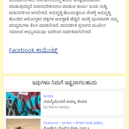
ಮಾಡುವುದಲ್ಲದೆ ವಿಚಾರಭರಿತನಾಗೂ ಮಾಡುವ ಕಾರ್ಯ ಇಂದು ಸುದ್ದಿ
ವಾಹಿನಿಗಳಿಂದ ಆಗಬೇಕಿದೆ. ಅಭಿವೃದ್ಧಿ ಹೊಂದುತ್ತಿರುವ ದೇಶಕ್ಕೆ ಅಭಿವೃದ್ಧಿ
ಹೊಂದಿದ ಆರೋಗ್ಯಕರ ಚಿತ್ತಗಳ ಅವಶ್ಯಕತೆ ಹೆಚ್ಚಿದೆ. ಅದಕ್ಕೆ ಪೂರಕವಾಗಿ ನಮ್ಮ
ಮಾಧ್ಯಮಗಳು ಕೆಲಸ ಮಾಡಬೇಕಿದೆ. ಪಾರದರ್ಶಕ ಪ್ರಸಾರದ ಮುಖೇನ
ಸಮಾಜದ ಅಭ್ಯುದಯವೂ ಇದರಿಂದ ಸಾರ್ಥಕವಾಗಬೇಕಿದೆ.
Facebook ಕಾಮೆಂಟ್ಸ್
ಇವುಗಳೂ ನಿಮಗೆ ಇಷ್ಟವಾಗಬಹುದು
ಅಂಕಣ
ಸಮಸ್ಯೆಯೆಂದರೆ ಸಾವಲ್ಲ, ಜೀವನ
by
Manu Vaidya
Featured
•
ಅಂಕಣ
•
ಜೇಡನ ಜಾಡು ಹಿಡಿದು..
ಗೋಡೆಯ ಮೇಲಿನ ಜೇಡ- ಭಾಗ ೨