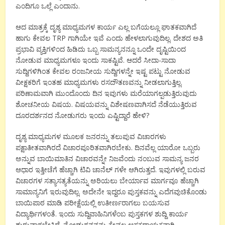
ಎಂದಿಗೂ ಒಲ್ಲೆ ಎಂದಾನು.
ಆದ ಮಾತ್ರಕ್ಕೆ ದೃಶ್ಯ ಮಾಧ್ಯಮಗಳ ಕಾರ್ಯ ಎಲ್ಲ ಬಗೆಯಲ್ಲೂ ಘಾತಕವಾಗಿದೆ
ಹಾಗು ಕೇವಲ TRP ಗಾಗಿಯೇ ಇವೆ ಎಂದು ಹೇಳಲಾಗುವುದಿಲ್ಲ. ದೇಶದ ಅತಿ
ಪ್ರಭಾವಿ ವ್ಯಕ್ತಿಗಳಿಂದ ಹಿಡಿದು ಒಬ್ಬ ಸಾಮನ್ಯನನ್ನೂ ಒಂದೇ ದೃಷ್ಟಿಯಿಂದ
ನೋಡುವ ಮಾಧ್ಯಮಗಳೂ ಇಂದು ಸಾಕಷ್ಟಿವೆ. ಆದರೆ ಸೀದಾ-ಸಾದಾ
ಸುದ್ದಿಗಳಿಗಿಂತ ಕೇವಲ ರಂಜನೀಯ ಸುದ್ದಿಗಳನ್ನೇ ಇಷ್ಟ ಪಟ್ಟು ನೋಡುವ
ವೀಕ್ಷಕರಿಗೆ ಇಂತಹ ಮಾಧ್ಯಮಗಳು ರಸದೌತಣವನ್ನು ನೀಡಲಾಗುತ್ತಿಲ್ಲ.
ಪರಿಣಾಮವಾಗಿ ಮುಂದೊಂದು ದಿನ ಇವುಗಳು ಮರೆಯಾಗಲ್ಪಡುತ್ತಿರುವುದು
ಶೋಚನೀಯ ವಿಷಯ. ವಿಷಯವನ್ನು ವಿಶೇಷಣವಾಗಿಸದೆ ನೆಡೆಯುತ್ತಿರುವ
ದೂರದರ್ಶನದ ನೋಡುಗರು ಇಂದು ಎಷ್ಟಿದ್ದಾರೆ ಹೇಳಿ?
ದೃಶ್ಯ ಮಾಧ್ಯಮಗಳ ಮೂಲಕ ಜನರನ್ನು ತಲುಪುವ ವಿಚಾರಗಳು
ಪಕ್ಷಾತೀತವಾಗಿರದೆ ವಿಚಾರಪೂರಿತವಾಗಿರಬೇಕು. ದಿನವೆಲ್ಲ ಯಾರೋ ಒಬ್ಬರು
ಅನ್ನುವ ಬಾಯಿಮಾತಿನ ವಿಚಾರವನ್ನೇ ನಿಜವೆಂದು ನಂಬುವ ಸಾಮನ್ಯ ಜನರ
ಆಧಾರ ಇತ್ತೀಚೆಗೆ ಹೆಚ್ಚಾಗಿ ಟಿವಿ ಚಾನೆಲ್ ಗಳೇ ಆಗಿರುತ್ತದೆ. ಇವುಗಳಲ್ಲಿ ಬರುವ
ವಿಚಾರಗಳ ಸತ್ಯಾಸತ್ಯತೆಯನ್ನು ಅರಿಯಲು ಬೇರ್ಯಾವ ಮಾರ್ಗವೂ ಹೆಚ್ಚಾಗಿ
ಸಾಮಾನ್ಯನಿಗೆ ಇರುವುದಿಲ್ಲ. ಅದೇನೇ ಇದ್ದರೂ ಪುಸ್ತಕವನ್ನು ಎದೆಗವುಚಿಕೊಂಡು
ಬಾಯಿಪಾಠ ಮಾಡಿ ಪರೀಕ್ಷೆಯಲ್ಲಿ ಉತೀರ್ಣರಾಗಲು ಬಯಸುವ
ವಿದ್ಯಾರ್ಥಿಗಳಂತೆ. ಇಂದು ಸುದ್ದಿವಾಹಿನಿಗಳೆಂಬ ಪುಸ್ತಕಗಳ ಶುದ್ದಿ ಕಾರ್ಯ
ಶುರುವಾಗಬೇಕಿದೆ. ನೋಡುಗನನನ್ನು ಕೇವಲ ಆಸಕ್ತದಾಯಕನಾಗಿ