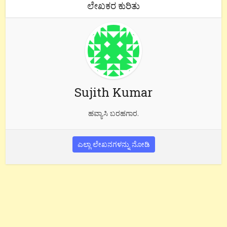
ಲೇಖಕರ ಕುರಿತು
Sujith Kumar
ಹವ್ಯಾಸಿ ಬರಹಗಾರ.
ಎಲ್ಲಾ ಲೇಖನಗಳನ್ನು ನೋಡಿ