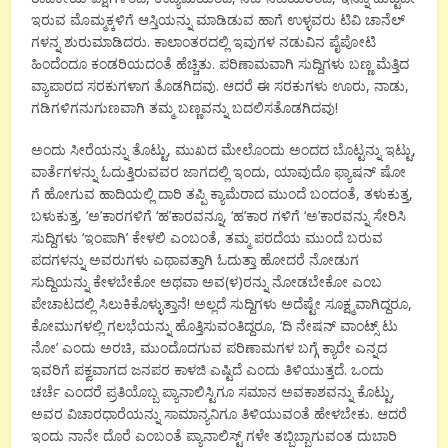
ಇರುವ ಮೊಮ್ಮಕ್ಕಳಿಗೆ ಆಸ್ತಿಯನ್ನು ಮಾಡಿಡುವ ಹಾಗೆ ಉಳ್ಳವರು ಟಿವಿ ಚಾನೆಲ್
ಗಳನ್ನ ಶುರುಮಾಡಿದರು. ಕಾಲಾಂತರದಲ್ಲಿ ಇವುಗಳ ನಡುವಿನ ಪೈಪೋಟಿ
ಹಿಂದೆಂದೂ ಕಂಡರಿಯದಂತೆ ಹೆಚ್ಚಿತು. ಪರಿಣಾಮವಾಗಿ ಸುದ್ದಿಗಳು ಬಣ್ಣ ಮೆತ್ತಿದ
ವ್ಯಾಪಾರದ ಸರಕುಗಳಾಗ ತೊಡಗಿದವು. ಆದರೆ ಈ ಸರಕುಗಳು ಊರು, ನಾಡು,
ಗಡಿಗಳಿಗನುಗುಣವಾಗಿ ತಮ್ಮ ಬಣ್ಣವನ್ನು ಬದಲಿಸತೊಡಗಿದವು!
ಅಂದು ಸೀರೆಯನ್ನು ತೊಟ್ಟು, ಮುಖದ ಮೇಲೊಂದು ಅಂದದ ಬೊಟ್ಟನ್ನು ಇಟ್ಟು,
ವಾರ್ತೆಗಳನ್ನು ಓದುತ್ತಿರುವವರ ಜಾಗದಲ್ಲಿ ಇಂದು, ಯಾವುದೊ ಫ್ಯಾಷನ್ ಷೋ
ಗೆ ಹೋಗುವ ಹಾದಿಯಲ್ಲಿ ದಾರಿ ತಪ್ಪಿ ಕ್ಯಾಮೆರಾದ ಮುಂದೆ ಬಂದಂತೆ, ತಳುಕುತ್ತ,
ಬಳುಕುತ್ತ, ‘ಅ’ಕಾರಗಳಿಗೆ ‘ಹ’ಕಾರವನ್ನೂ, ‘ಹ’ಕಾರ ಗಳಿಗೆ ‘ಅ’ಕಾರವನ್ನು ಸೇರಿಸಿ
ಸುದ್ದಿಗಳು ‘ಇಂಪಾಗಿ’ ಕೇಳಲಿ ಎಂಬಂತೆ, ತಮ್ಮ ಪರದೆಯ ಮುಂದೆ ಬರುವ
ಪದಗಳನ್ನು ಅವರುಗಳು ಎಥಾವತ್ತಾಗಿ ಓದುತ್ತಾ ಹೋದರೆ ನೋಡುಗ
ಸುದ್ದಿಯನ್ನು ಕೇಳಬೇಕೋ ಅಥವಾ ಅವ(ಳ)ರನ್ನು ನೋಡಬೇಕೋ ಎಂಬ
ಪೇಚಾಟದಲ್ಲಿ ಸಿಲುಕಿಕೊಳ್ಳುತ್ತಾನೆ! ಅಲ್ಲದೆ ಸುದ್ದಿಗಳು ಅದೆಷ್ಟೇ ಸೂಕ್ಷ್ಮವಾಗಿದ್ದರೂ,
ಕೋಮುಗಳಲ್ಲಿ ಗಲಭೆಯನ್ನು ಹೊತ್ತಿಸುವಂತಿದ್ದರೂ, ‘ದಿ ನೇಷನ್ ವಾಂಟ್ಸ್ ಟು
ನೋ’ ಎಂದು ಅರಚಿ, ಮುಂದೊದಗುವ ಪರಿಣಾಮಗಳ ಬಗ್ಗೆ ಕ್ಯಾರೇ ಎನ್ನದ
ಇವರಿಗೆ ಪಕ್ವವಾಗದ ಜನಪರ ಕಾಳಜಿ ಎಷ್ಟಿದೆ ಎಂದು ತಿಳಿಯುತ್ತದೆ. ಒಂದು
ಚರ್ಚೆ ಎಂದರೆ ಪ್ರತಿಯೊಬ್ಬ ಪ್ಯಾನಾಲಿಸ್ಟಿಗೂ ಸಮಾನ ಅವಕಾಶವನ್ನು ಕೊಟ್ಟು,
ಅವರ ವಿಚಾರಧಾರೆಯನ್ನು ಸಾಮಾನ್ಯನಿಗೂ ತಿಳಿಯುವಂತೆ ಹೇಳಬೇಕು. ಆದರೆ
ಇಂದು ನಾನೇ ದೊರೆ ಎಂಬಂತೆ ಪ್ಯಾನಾಲಿಸ್ಟ್ ಗಳೇ ತಬ್ಬಿಬ್ಬಾಗುವಂತ ದುಬಾರಿ