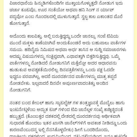
ವಿಚಾರಧಾರೆಯ ಹಿನ್ನುಡಿಗಳೊಂದಿಗೇ ಮುಕ್ತಾಯಗೊಳ್ಳುತ್ತದೆ! ನೋಡುಗ ಇದು
ಚರ್ಚಾ ಕೂಟವೊ, ಊರ ಸಂತೆಯೋ ಅಥವಾ ಹನಿ ಸಿಂಗ್ ನ ರ್ಯಾಪ್
ಪದ್ಯವೋ ಎಂಬ ಗೊಂದಲದಲ್ಲಿ ಮುಳುಗುತ್ತಾನೆ. ಸ್ವಲ್ಪ ಕಾಲ ಏಕಾಂತದ ಮೊರೆ
ಹೋಗುತ್ತಾನೆ.
ಅದೊಂದು ಕಾಲವಿತ್ತು. ಅಲ್ಲಿ ಬರುತ್ತಿದ್ದದ್ದು ಒಂದೇ ಚಾನಲ್ಲು. ಸಂಜೆ ಟಿವಿಯ
ಮುಂದೆ ಮಕ್ಕಳು ಕಾಣೆಯಾಗಿವೆ ಅಂದುಕೊಂಡರೆ ಅದು ಬಹುಪಾಲು ವಾರ್ತೆಗಳ
ಸಮಯ. ಹದಿನೈದು ನಿಮಿಷದ ಅಥವಾ ಅರ್ಧ ತಾಸಿನ ಆ ಸುದ್ದಿ ಸಮಾಚಾರಗಳು
ಆದಷ್ಟು ವಿಷಯಗಳನ್ನು ಸಂಕ್ಷಿಪ್ತವಾಗಿ, ಎಥಾವತ್ತಾಗಿ ಬಿತ್ತರಿಸುತ್ತಿದ್ದವು. ಒಮ್ಮೆ
ವಾರ್ತೆಗಳನ್ನು ನೋಡಿದರೆ ನೋಡುಗನಿಗೆ ಮತ್ತೆಲ್ಲೋ ಅದರ ಆಧಾರವನು
ಹುಡುಕುವ ಅವಶ್ಯಕತೆಯಿರಲಿಲ್ಲ. ದಿನಪತ್ರಿಕೆಗಳನ್ನು ಒಂದು ಪಕ್ಷ ಓದದೇ
ಇದ್ದರೂ ಪರವಾಗಿಲ್ಲ, ಆದರೆ ದೂರದರ್ಶನದ ವಾರ್ತೆಗಳನ್ನು ಮಾತ್ರ ತಪ್ಪದೆ
ನೋಡಬೇಕು. ಇಲ್ಲವಾದರೆ ದಿನವೇ ಅಪೂರ್ಣವಾದಂತಿತ್ತು ಅಂದಿನ
ನೋಡುಗನಿಗೆ.
ನಂತರ ಬಂದ ಕೇಬಲ್ ಹಾಗು ಸ್ಯಾಟಲೈಟ್ ಗಳ ತಂತ್ರಜ್ಞಾನಕ್ಕೆ ಮೊಬೈಲು ಹಾಗು
ಇಂಟರ್ನೆಟ್ಗಳೆಂಬ ಅದ್ಬುತ ಟಚ್ ಗಳಿಂದ ಟಿವಿ ಚಾನೆಲ್ಗಳ ಸಂಖ್ಯೆ ಕಾಡ್ಗಿಚ್ಚಿನಂತೆ
ಹಬ್ಬುತ್ತದೆ. (ತೊಂಬತ್ತರ ದಶಕದಲ್ಲಿ ದೇಶದಲ್ಲಿ ದೂರದರ್ಶನವು ಆರ್ಥಿಕವಾಗಿ
ಸುಧಾರಣೆ ಹೊಂದಲು ಇತರ ಖಾಸಗಿ ಚಾನೆಲ್’ಗಳಿಗೆ ಅವಕಾಶ ನೀಡಿದ್ದೂ ಒಂದು
ಕಾರಣವೆಂಬುದನ್ನ ಇಲ್ಲಿ ನೆನಸಿಕೊಳ್ಳಬೇಕು) ಹೀಗೆ ಒಂದರಿದೊಂದು,
ರಾಜಕೀಯ ಪಕ್ಷಗಳಿಂದ, ಉದ್ಯಮಿಯಿಂದ, ನಟ-ನಟಿಯರಿಂದ, ಇನ್ನೂ ಹುಟ್ಟದೇ