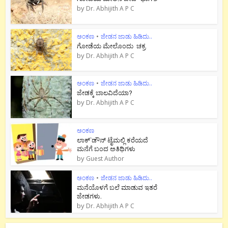
by
Dr. Abhijith A P C
ಅಂಕಣ
•
ಜೇಡನ ಜಾಡು ಹಿಡಿದು..
ಗೋಡೆಯ ಮೇಲೊಂದು ಚಕ್ರ
by
Dr. Abhijith A P C
ಅಂಕಣ
•
ಜೇಡನ ಜಾಡು ಹಿಡಿದು..
ಜೇಡಕ್ಕೆ ಬಾಲವಿದೆಯಾ?
by
Dr. Abhijith A P C
ಅಂಕಣ
ಲಾಕ್`ಡೌನ್ ಟೈಮಲ್ಲಿ ಕರೆಯದೆ
ಮನೆಗೆ ಬಂದ ಅತಿಥಿಗಳು
by
Guest Author
ಅಂಕಣ
•
ಜೇಡನ ಜಾಡು ಹಿಡಿದು..
ಮನೆಯೊಳಗೆ ಬಲೆ ಮಾಡುವ ಇತರೆ
ಜೇಡಗಳು.
by
Dr. Abhijith A P C