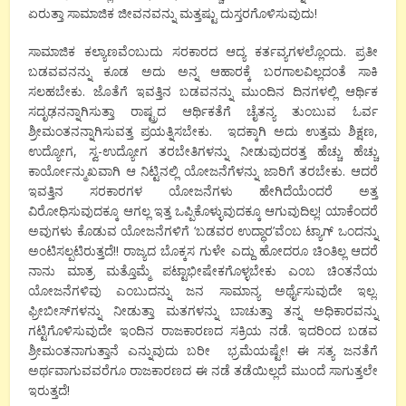
ಏರುತ್ತಾ ಸಾಮಾಜಿಕ ಜೀವನವನ್ನು ಮತ್ತಷ್ಟು ದುಸ್ತರಗೊಳಿಸುವುದು!
ಸಾಮಾಜಿಕ ಕಲ್ಯಾಣವೆಂಬುದು ಸರಕಾರದ ಆದ್ಯ ಕರ್ತವ್ಯಗಳಲ್ಲೊಂದು. ಪ್ರತೀ
ಬಡವವನನ್ನು ಕೂಡ ಅದು ಅನ್ನ ಆಹಾರಕ್ಕೆ ಬರಗಾಲವಿಲ್ಲದಂತೆ ಸಾಕಿ
ಸಲಹಬೇಕು. ಜೊತೆಗೆ ಇವತ್ತಿನ ಬಡವನನ್ನು ಮುಂದಿನ ದಿನಗಳಲ್ಲಿ ಆರ್ಥಿಕ
ಸದೃಢನನ್ನಾಗಿಸುತ್ತಾ ರಾಷ್ಟ್ರದ ಆರ್ಥಿಕತೆಗೆ ಚೈತನ್ಯ ತುಂಬುವ ಓರ್ವ
ಶ್ರೀಮಂತನನ್ನಾಗಿಸುವತ್ತ ಪ್ರಯತ್ನಿಸಬೇಕು. ಇದಕ್ಕಾಗಿ ಅದು ಉತ್ತಮ ಶಿಕ್ಷಣ,
ಉದ್ಯೋಗ, ಸ್ವ-ಉದ್ಯೋಗ ತರಬೇತಿಗಳನ್ನು ನೀಡುವುದರತ್ತ ಹೆಚ್ಚು ಹೆಚ್ಚು
ಕಾರ್ಯೋನ್ಮುಖವಾಗಿ ಆ ನಿಟ್ಟಿನಲ್ಲಿ ಯೋಜನೆಗೆಳನ್ನು ಜಾರಿಗೆ ತರಬೇಕು. ಆದರೆ
ಇವತ್ತಿನ ಸರಕಾರಗಳ ಯೋಜನೆಗಳು ಹೇಗಿದೆಯೆಂದರೆ ಅತ್ತ
ವಿರೋಧಿಸುವುದಕ್ಕೂ ಆಗಲ್ಲ ಇತ್ತ ಒಪ್ಪಿಕೊಳ್ಳುವುದಕ್ಕೂ ಆಗುವುದಿಲ್ಲ! ಯಾಕೆಂದರೆ
ಅವುಗಳು ಕೊಡುವ ಯೋಜನೆಗಳಿಗೆ ‘ಬಡವರ ಉದ್ಧಾರ’ವೆಂಬ ಟ್ಯಾಗ್ ಒಂದನ್ನು
ಅಂಟಿಸಲ್ಪಟಿರುತ್ತದೆ!! ರಾಜ್ಯದ ಬೊಕ್ಕಸ ಗುಳೇ ಎದ್ದು ಹೋದರೂ ಚಿಂತಿಲ್ಲ ಆದರೆ
ನಾನು ಮಾತ್ರ ಮತ್ತೊಮ್ಮೆ ಪಟ್ಟಾಭೀಷೇಕಗೊಳ್ಳಬೇಕು ಎಂಬ ಚಿಂತನೆಯ
ಯೋಜನೆಗಳಿವು ಎಂಬುದನ್ನು ಜನ ಸಾಮಾನ್ಯ ಅರ್ಥೈಸುವುದೇ ಇಲ್ಲ.
ಫ್ರೀಬೀಸ್‍ಗಳನ್ನು ನೀಡುತ್ತಾ ಮತಗಳನ್ನು ಬಾಚುತ್ತಾ ತನ್ನ ಅಧಿಕಾರವನ್ನು
ಗಟ್ಟಿಗೊಳಿಸುವುದೇ ಇಂದಿನ ರಾಜಕಾರಣದ ಸಕ್ರಿಯ ನಡೆ. ಇದರಿಂದ ಬಡವ
ಶ್ರೀಮಂತನಾಗುತ್ತಾನೆ ಎನ್ನುವುದು ಬರೀ ಭ್ರಮೆಯಷ್ಟೇ! ಈ ಸತ್ಯ ಜನತೆಗೆ
ಅರ್ಥವಾಗುವವರೆಗೂ ರಾಜಕಾರಣದ ಈ ನಡೆ ತಡೆಯಿಲ್ಲದೆ ಮುಂದೆ ಸಾಗುತ್ತಲೇ
ಇರುತ್ತದೆ!