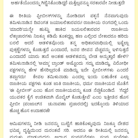
ಅರ್ಹತೆಯೊಂದನ್ನು ಗಿಟ್ಟಿಸಿಕೊಂಡಿದ್ದರೆ ಮತ್ತೆಲ್ಲವನ್ನೂ ಸರಕಾರವೇ ನೀಡುತ್ತದೆ!
ಈ ರೀತಿಯ ಫ್ರೀಬೀಸ್‍ಗಳನ್ನು ನೋಡಿದಾಗ ಪಕ್ಕನೆ ನೆನಪಾಗುವುದು
ತಮಿಳುನಾಡಿನ ದಿವಂಗತ ಜಯಾಲಲಿತಾರವರು! ರಾಜಕೀಯ ರಂಗದಲ್ಲಿ ಒಂದು
‘ಮಾದರಿ’ಯನ್ನೇ ಹುಟ್ಟು ಹಾಕಿದ ಜಯಲಲಿತಾರವರ ರಾಜಕೀಯ
ಲೆಕ್ಕಾಚಾರಗಳು ನಿಜಕ್ಕೂ ಕಡಿಮೆ ತೂಕದ್ದಲ್ಲ. ಹಣ ಎಲ್ಲಿಂದ ಬೇಕಾದರೂ ಹರಿದು
ಬರಲಿ ಆದರೆ ಆಡಳಿತವೊಂದು ತನ್ನ ಅಧಿಕಾರವಾಧಿಯಲ್ಲಿ ಇಷ್ಟೆಲ್ಲಾ
ಪುಕ್ಸಟ್ಟೆಗಳನ್ನು ಕೊಡುತ್ತದೆ ಎಂದಾದರೆ, ಜನರ ಜೀವನ ವೆಚ್ಚವನ್ನು ಇಳಿಸುತ್ತದೆ
ಎಂದಾದರೆ ಯಾರು ತಾನೆ ಅಂತಹ ಆಡಳಿತವನ್ನು ಬೇಡ ಅನ್ನುತ್ತಾರೆ ಹೇಳಿ!?
ತಮಿಳುನಾಡಿನಲ್ಲಿ ‘ಅಮ್ಮಾ’ ಬ್ರಾಂಡ್ ಅಷ್ಟೊಂದು ಸದ್ದು ಮಾಡಿದ್ದು, ವಿರೋಧೀ
ಪಕ್ಷಗಳನ್ನು ಹೇಳ ಹೆಸರಿಲ್ಲದಂತೆ ಮಾಡಿದ್ದು ಇದೇ ಫ್ರೀಬೀಸ್‍ಗಳು ಎಂದರೆ
ತಪ್ಪಾಗದು! ಕೇವಲ ತಮಿಳುನಾಡು ಎಂದಲ್ಲ ಇಂದು ಬಹುತೇಕ ಎಲ್ಲಾ
ರಾಜಕೀಯ ಪಕ್ಷಗಳು ಕೂಡ ಜಾತಿ ರಾಜಕೀಯ, ಧರ್ಮ ರಾಜಕೀಯದ ಜೊತೆಗೆ
‘ಈ ಫ್ರೀಬೀಸ್’ ಎಂಬ ಹೊಸ ರಾಜಕೀಯವನ್ನು ಕೂಡ ನೆಚ್ಚಿಕೊಂಡಿದೆ. ‘ಗೆದ್ದರೆ
ಯುವಕರ ಕೈಗೆ ಉಚಿತವಾಗಿ ಮೊಬೈಲ್ ಕೊಡುತ್ತೇವೆ’ ಎಂಬ ಇತ್ತೀಚಿನ ಹೊಸ
ಫ್ರೀಬೀ (ಪಂಜಾಬ್‍ನ ಚುನಾವಣಾ ಪ್ರಚಾರದಲ್ಲಿ) ಇದಕ್ಕೊಂದು ತಿಳಿಯಾದ
ಹೊಚ್ಚ ಹೊಸ ಉದಾಹರಣೆ!
ಆಮಿಷಗಳನ್ನು ನೀಡಿ ಜನರನ್ನು ಬುಟ್ಟಿಗೆ ಹಾಕಿಕೊಳ್ಳುವುದು ನಿಜಕ್ಕೂ ದೇಶದ
ಭವಿಷ್ಯ ದೃಷ್ಟಿಯಿಂದ ದುರಂತವೆ ಸರಿ. ಆದರೂ ಈ ರೀತಿಯಲ್ಲಿ ಜನರನ್ನು
ಮರುಳು ಮಾಡುವುದನ್ನು ಅದ್ಯಾವ ಸಂಘಟನೆಗಳೂ, ಸಂಘ ಸಂಸ್ಥೆಗಳು