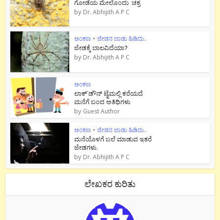
ಗೋಡೆಯ ಮೇಲೊಂದು ಚಕ್ರ
by
Dr. Abhijith A P C
ಅಂಕಣ
•
ಜೇಡನ ಜಾಡು ಹಿಡಿದು..
ಜೇಡಕ್ಕೆ ಬಾಲವಿದೆಯಾ?
by
Dr. Abhijith A P C
ಅಂಕಣ
ಲಾಕ್`ಡೌನ್ ಟೈಮಲ್ಲಿ ಕರೆಯದೆ
ಮನೆಗೆ ಬಂದ ಅತಿಥಿಗಳು
by
Guest Author
ಅಂಕಣ
•
ಜೇಡನ ಜಾಡು ಹಿಡಿದು..
ಮನೆಯೊಳಗೆ ಬಲೆ ಮಾಡುವ ಇತರೆ
ಜೇಡಗಳು.
by
Dr. Abhijith A P C
ಲೇಖಕರ ಕುರಿತು