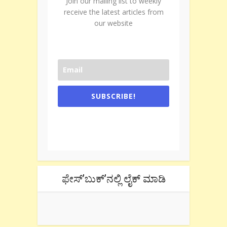
Join our mailing list to weekly
receive the latest articles from
our website
SUBSCRIBE!
One e-mail a week. We don't spam.
Don't forget to check the promotional
tab if you are using gmail.
ಫೇಸ್’ಬುಕ್’ನಲ್ಲಿ ಲೈಕ್ ಮಾಡಿ