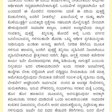
ಯಾಕೆಂದರೆ ಸರಕಾರ ಈ ಪರಿಯ ಕೊಡುಗೆಗಳನ್ನು ನೀಡಬೇಕಾದರೆ ಅವುಗಳು
ಆರ್ಥಿಕವಾಗಿ ಸದೃಢವಾಗಿರಬೇಕಾಗುತ್ತದೆ. ಒಂದುವೇಳೆ ಸದೃಢವಾಗಿಯೇ ಇದೆ
ಎಂದಾದರೆ ಈ ಮೊದಲಿನ ಸರಕಾರಗಳು ಯಾಕೆ ಈ ಪರಿಯ ಪುಕ್ಸಟ್ಟೆ
ಕೊಡುಗೆಗಳನ್ನು ಜನರಿಗೆ ನೀಡಲಿಲ್ಲ? ಖಜಾನೆಯಲ್ಲಿ ಆ ದುಡ್ಡು ಹಾಗೇ
ಕೊಳೆಯುತ್ತಿತ್ತೇ? ಎಂಬಿತ್ಯಾದಿ ಪ್ರಶ್ನೆಗಳು ಸಹಜವಾಗಿ ಮೇಲೈಸುತ್ತದೆ. ನೇರವಾಗಿ
ಹೇಳುವುದಾದರೆ ಸಾಮಾಜಿಕ ಕಲ್ಯಾಣ, ಬಡವರ ಉದ್ಧಾರವೆಂದು ರಾಜ್ಯದ
ಸಂಪತನ್ನು ಪುಕ್ಸಟ್ಟೆ ತಿನ್ನಿಸುತ್ತಾ ಹೋದರೆ ಅಲ್ಲಿ ಒಂದು ವರ್ಗದ
ಜನಬೆಂಬಲವನ್ನು ಗಳಿಸಬಹುದೇ ಹೊರತು ಒಟ್ಟು ಆರ್ಥಿಕ ಪ್ರಗತಿಯನ್ನಂತು
ಸಾಧಿಸುವುದು ಖಂಡಿತಾ ಅಸಾಧ್ಯ. ಹಾಗೇನೆ, ನಿಗದಿತ ತೆರಿಗೆಯ ಮೂಲಕ
ಗಳಿಸುವ ಹಣವನ್ನು ಜನರಿಗೆ ಪುಕ್ಸಟ್ಟೆ ತಿನ್ನಿಸಲು ವ್ಯಹಿಸಿದರೆ ನಿಜವಾಗಿಯೂ
ವ್ಯಹಿಸಬೇಕಾಗಿರುವ ಕ್ಷೇತ್ರಗಳಾದ ಸಾರಿಗೆ, ಶಿಕ್ಷಣ, ಆಸ್ಪತ್ರೆ ಸರಕಾರಿ ಕಚೇರಿಗಳ
ಕಾರ್ಯ ಇವೇ ಮೊದಲಾದವುಗಳು ಜಿಡ್ಡು ಹಿಡಿಯುತ್ತಾ ಸಾಗುತ್ತದೆ ಎಂಬುದು
ನಿಸ್ಸಂಶಯ! ಇದರ ಪರಿಣಾಮದಿಂದಲೇ ಇಂದು ಸರಕಾರಿ ಇಲಾಖೆಗಳಲ್ಲಿ
ಹುದ್ದೆಗಳು ಬೇಕಾ ಬಿಟ್ಟಿಯಾಗಿ ಖಾಲಿ ಬಿದ್ದಿದ್ದರೂ ನೇಮಕಾತಿಯ ನಡೆ ಮಾತ್ರ
ಆಮೆಗತಿಯಲ್ಲಿರುವುದು! ನೇಮಕಾತಿ ನಡೆಸಿದರೆ ಸಂಬಳ-ಭತ್ಯೆ ವ್ಯಹಿಸಲು ದುಡ್ಡು
ಬೇಡವೇ!? ಆದ್ದರಿಂದಲೇ ಸಾರ್ವಜನಿಕ ರಂಗದ ಈ ಅವಶ್ಯಕ ಸೇವೆಗಳನ್ನು
ಚುರುಕಾಗಿಡಲು, ಇರುವ ನೌಕರರನ್ನು ಸಂಭಾಳಿಸಲು ಸರಕಾರ ಮತ್ತೆ ಒಂದಷ್ಟು
ಹೊಸ ಹೊಸ ಹಣಕಾಸಿನ ಮೂಲವನ್ನು ಅರಸುತ್ತಿರುವುದು! ಅದಕ್ಕಾಗಿ
ತಮಿಳುನಾಡು ಸರಕಾರ ಮಾಡಿದಂತೆ ಒಂದಾ ಅಬಕಾರಿಯಂತಹ ಸಾಮಾಜಿಕ
ಕಂಟಕದ ವಿಚಾರವನ್ನು ಬೆಂಬಲಿಸಿ ಅದರ ಮಾರುಕಟ್ಟೆಯನ್ನು ವಿಸ್ತರಿಸುತ್ತಾ ಹಣ
ಗಳಿಸುವುದು ಇಲ್ಲವೇ ವಿಧ ವಿಧದ ಹೆಚ್ಚುವರಿ ತೆರಿಗೆಗಳನ್ನು ಜನರ ಮೇಲೆ