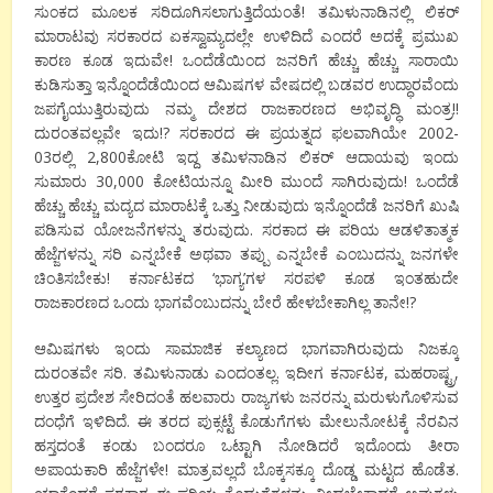
ಸುಂಕದ ಮೂಲಕ ಸರಿದೂಗಿಸಲಾಗುತ್ತಿದೆಯಂತೆ! ತಮಿಳುನಾಡಿನಲ್ಲಿ ಲಿಕರ್
ಮಾರಾಟವು ಸರಕಾರದ ಏಕಸ್ವಾಮ್ಯದಲ್ಲೇ ಉಳಿದಿದೆ ಎಂದರೆ ಅದಕ್ಕೆ ಪ್ರಮುಖ
ಕಾರಣ ಕೂಡ ಇದುವೇ! ಒಂದೆಡೆಯಿಂದ ಜನರಿಗೆ ಹೆಚ್ಚು ಹೆಚ್ಚು ಸಾರಾಯಿ
ಕುಡಿಸುತ್ತಾ ಇನ್ನೊಂದೆಡೆಯಿಂದ ಆಮಿಷಗಳ ವೇಷದಲ್ಲಿ ಬಡವರ ಉದ್ಧಾರವೆಂದು
ಜಪಗೈಯುತ್ತಿರುವುದು ನಮ್ಮ ದೇಶದ ರಾಜಕಾರಣದ ಅಭಿವೃದ್ಧಿ ಮಂತ್ರ!!
ದುರಂತವಲ್ಲವೇ ಇದು!? ಸರಕಾರದ ಈ ಪ್ರಯತ್ನದ ಫಲವಾಗಿಯೇ 2002-
03ರಲ್ಲಿ 2,800ಕೋಟಿ ಇದ್ದ ತಮಿಳನಾಡಿನ ಲಿಕರ್ ಆದಾಯವು ಇಂದು
ಸುಮಾರು 30,000 ಕೋಟಿಯನ್ನೂ ಮೀರಿ ಮುಂದೆ ಸಾಗಿರುವುದು! ಒಂದೆಡೆ
ಹೆಚ್ಚು ಹೆಚ್ಚು ಮದ್ಯದ ಮಾರಾಟಕ್ಕೆ ಒತ್ತು ನೀಡುವುದು ಇನ್ನೊಂದೆಡೆ ಜನರಿಗೆ ಖುಷಿ
ಪಡಿಸುವ ಯೋಜನೆಗಳನ್ನು ತರುವುದು. ಸರಕಾದ ಈ ಪರಿಯ ಆಡಳಿತಾತ್ಮಕ
ಹೆಜ್ಜೆಗಳನ್ನು ಸರಿ ಎನ್ನಬೇಕೆ ಅಥವಾ ತಪ್ಪು ಎನ್ನಬೇಕೆ ಎಂಬುದನ್ನು ಜನಗಳೇ
ಚಿಂತಿಸಬೇಕು! ಕರ್ನಾಟಕದ ‘ಭಾಗ್ಯ’ಗಳ ಸರಪಳಿ ಕೂಡ ಇಂತಹುದೇ
ರಾಜಕಾರಣದ ಒಂದು ಭಾಗವೆಂಬುದನ್ನು ಬೇರೆ ಹೇಳಬೇಕಾಗಿಲ್ಲ ತಾನೇ!?
ಆಮಿಷಗಳು ಇಂದು ಸಾಮಾಜಿಕ ಕಲ್ಯಾಣದ ಭಾಗವಾಗಿರುವುದು ನಿಜಕ್ಕೂ
ದುರಂತವೇ ಸರಿ. ತಮಿಳುನಾಡು ಎಂದಂತಲ್ಲ. ಇದೀಗ ಕರ್ನಾಟಕ, ಮಹರಾಷ್ಟ್ರ,
ಉತ್ತರ ಪ್ರದೇಶ ಸೇರಿದಂತೆ ಹಲವಾರು ರಾಜ್ಯಗಳು ಜನರನ್ನು ಮರುಳುಗೊಳಿಸುವ
ದಂಧೆಗೆ ಇಳಿದಿದೆ. ಈ ತರದ ಪುಕ್ಸಟ್ಟೆ ಕೊಡುಗೆಗಳು ಮೇಲುನೋಟಕ್ಕೆ ನೆರವಿನ
ಹಸ್ತದಂತೆ ಕಂಡು ಬಂದರೂ ಒಟ್ಟಾಗಿ ನೋಡಿದರೆ ಇದೊಂದು ತೀರಾ
ಅಪಾಯಕಾರಿ ಹೆಜ್ಜೆಗಳೇ! ಮಾತ್ರವಲ್ಲದೆ ಬೊಕ್ಕಸಕ್ಕೂ ದೊಡ್ಡ ಮಟ್ಟದ ಹೊಡೆತ.