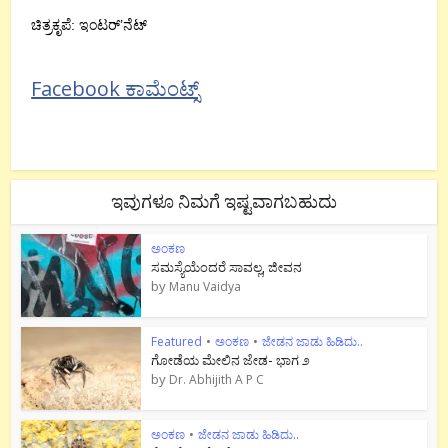
ಚಿತ್ರಕೃಪೆ: ಇಂಟರ್’ನೆಟ್
Facebook ಕಾಮೆಂಟ್ಸ್
ಇವುಗಳೂ ನಿಮಗೆ ಇಷ್ಟವಾಗಬಹುದು
ಅಂಕಣ
ಸಮಸ್ಯೆಯೆಂದರೆ ಸಾವಲ್ಲ, ಜೀವನ
by
Manu Vaidya
Featured
•
ಅಂಕಣ
•
ಜೇಡನ ಜಾಡು ಹಿಡಿದು..
ಗೋಡೆಯ ಮೇಲಿನ ಜೇಡ- ಭಾಗ ೨
by
Dr. Abhijith A P C
ಅಂಕಣ
•
ಜೇಡನ ಜಾಡು ಹಿಡಿದು..