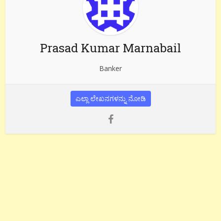
Prasad Kumar Marnabail
Banker
ಎಲ್ಲಾ ಲೇಖನಗಳನ್ನು ನೋಡಿ