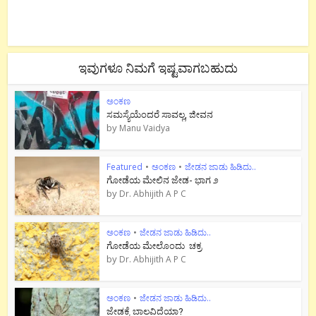
ಇವುಗಳೂ ನಿಮಗೆ ಇಷ್ಟವಾಗಬಹುದು
ಅಂಕಣ
ಸಮಸ್ಯೆಯೆಂದರೆ ಸಾವಲ್ಲ, ಜೀವನ
by
Manu Vaidya
Featured
•
ಅಂಕಣ
•
ಜೇಡನ ಜಾಡು ಹಿಡಿದು..
ಗೋಡೆಯ ಮೇಲಿನ ಜೇಡ- ಭಾಗ ೨
by
Dr. Abhijith A P C
ಅಂಕಣ
•
ಜೇಡನ ಜಾಡು ಹಿಡಿದು..
ಗೋಡೆಯ ಮೇಲೊಂದು ಚಕ್ರ
by
Dr. Abhijith A P C
ಅಂಕಣ
•
ಜೇಡನ ಜಾಡು ಹಿಡಿದು..
ಜೇಡಕ್ಕೆ ಬಾಲವಿದೆಯಾ?