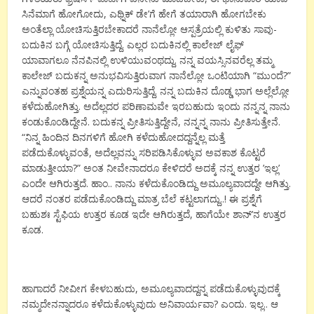
ಸಿನೆಮಾಗೆ ಹೋಗೋದು, ಎಥ್ನಿಕ್ ಡೇ’ಗೆ ಹೇಗೆ ತಯಾರಾಗಿ ಹೋಗಬೇಕು
ಅಂತೆಲ್ಲಾ ಯೋಚಿಸುತ್ತಿರಬೇಕಾದರೆ ನಾನೆಲ್ಲೋ ಆಸ್ಪತ್ರೆಯಲ್ಲಿ ಕುಳಿತು ಸಾವು-
ಬದುಕಿನ ಬಗ್ಗೆ ಯೋಚಿಸುತ್ತಿದ್ದೆ. ಎಲ್ಲರ ಬದುಕಿನಲ್ಲಿ ಕಾಲೇಜ್ ಲೈಫ್
ಯಾವಾಗಲೂ ನೆನಪಿನಲ್ಲಿ ಉಳಿಯುವಂಥದ್ದು. ನನ್ನ ವಯಸ್ಸಿನವರೆಲ್ಲ ತಮ್ಮ
ಕಾಲೇಜ್ ಬದುಕನ್ನ ಅನುಭವಿಸುತ್ತಿರುವಾಗ ನಾನೆಲ್ಲೋ ಒಂಟಿಯಾಗಿ “ಮುಂದೆ?”
ಎನ್ನುವಂತಹ ಪ್ರಶ್ನೆಯನ್ನ ಎದುರಿಸುತ್ತಿದ್ದೆ. ನನ್ನ ಬದುಕಿನ ದೊಡ್ಡ ಭಾಗ ಅಲ್ಲೆಲ್ಲೋ
ಕಳೆದುಹೋಗಿತ್ತು. ಅದೆಲ್ಲದರ ಪರಿಣಾಮವೇ ಇರಬಹುದು ಇಂದು ನನ್ನನ್ನ ನಾನು
ಕಂಡುಕೊಂಡಿದ್ದೇನೆ. ಬದುಕನ್ನ ಪ್ರೀತಿಸುತ್ತಿದ್ದೇನೆ, ನನ್ನನ್ನ ನಾನು ಪ್ರೀತಿಸುತ್ತೇನೆ.
“ನಿನ್ನ ಹಿಂದಿನ ದಿನಗಳಿಗೆ ಹೋಗಿ ಕಳೆದುಹೋದದ್ದನ್ನೆಲ್ಲ ಮತ್ತೆ
ಪಡೆದುಕೊಳ್ಳುವಂತೆ, ಅದೆಲ್ಲವನ್ನು ಸರಿಪಡಿಸಿಕೊಳ್ಳುವ ಅವಕಾಶ ಕೊಟ್ಟರೆ
ಮಾಡುತ್ತೀಯಾ?” ಅಂತ ನೀವೇನಾದರೂ ಕೇಳಿದರೆ ಅದಕ್ಕೆ ನನ್ನ ಉತ್ತರ ’ಇಲ್ಲ’
ಎಂದೇ ಆಗಿರುತ್ತದೆ. ಹಾಂ.. ನಾನು ಕಳೆದುಕೊಂಡಿದ್ದು ಅಮೂಲ್ಯವಾದದ್ದೇ ಆಗಿತ್ತು.
ಆದರೆ ನಂತರ ಪಡೆದುಕೊಂಡಿದ್ದು ಮಾತ್ರ ಬೆಲೆ ಕಟ್ಟಲಾಗದ್ದು..! ಈ ಪ್ರಶ್ನೆಗೆ
ಬಹುಶಃ ಸ್ಟೆಫಿಯ ಉತ್ತರ ಕೂಡ ಇದೇ ಆಗಿರುತ್ತದೆ, ಹಾಗೆಯೇ ಶಾನ್’ನ ಉತ್ತರ
ಕೂಡ.
ಹಾಗಾದರೆ ನೀವೀಗ ಕೇಳಬಹುದು, ಅಮೂಲ್ಯವಾದದ್ದನ್ನ ಪಡೆದುಕೊಳ್ಳುವುದಕ್ಕೆ
ನಮ್ಮದೇನನ್ನಾದರೂ ಕಳೆದುಕೊಳ್ಳುವುದು ಅನಿವಾರ್ಯವಾ? ಎಂದು. ಇಲ್ಲ.. ಆ