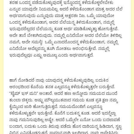
ತರಹ ಒಂದನ್ನ ಪಡೆದುಕೊಳ್ಳುವುದಕ್ಕೆ ಇನ್ನೊಂದನ್ನ ಕಳೆದುಕೊಳ್ಳಲೇಬೇಕು
ಎನ್ನುವ ಯಾವುದೇ ನಿಯಮವಿಲ್ಲ. ಆದರೆ ಕಳೆದುಕೊಂಡಾಗ ಮಾತ್ರ ಅದರ ಬೆಲೆ
ಅರ್ಥವಾಗುವುದು ಎನ್ನುವುದು ಮಾತ್ರ ಅಕ್ಷರಶಃ ನಿಜ. ಒಮ್ಮೆ ಯಾವುದೋ
ಒಂದನ್ನ ಕಳೆದುಕೊಂಡಾಗ, ಅದರ ಬೆಲೆಯನ್ನ ತಿಳಿದುಕೊಂಡಾಗ, ನಮ್ಮಲ್ಲಿ
ಇರುವುದರೆಲ್ಲದರ ಬೆಲೆಯನ್ನು ಕೂಡ ಅರ್ಥ ಮಾಡಿಕೊಳ್ಳುತ್ತಾ ಹೋಗುತ್ತೇವೆ.
ಅದೇ ತಾನೆ ಬೇಕಾಗಿರುವುದು. ನಮ್ಮಲ್ಲಿ ಏನಿದೆಯೋ ಅದರ ಬೆಲೆಯೇ ತಿಳಿದಿಲ್ಲ
ನಮಗೆ, ಅದೇ ಸಮಸ್ಯೆ! ಒಮ್ಮೆ ಏನಾದರೊಂದನ್ನ ಕಳೆದುಕೊಂಡಾಗ, ನಮ್ಮಲ್ಲಿ
ಏನಿದೆಯೋ ಅದೆಲ್ಲವನ್ನು ತೂಗಿ ನೋಡಲು ಆರಂಭಿಸುತ್ತೇವೆ. ನಮ್ಮಲ್ಲಿ
ಇರುವುದೆಲ್ಲವೂ ಎಷ್ಟು ಅಮೂಲ್ಯ ಎಂದು ಅರ್ಥವಾಗುತ್ತದೆ.
ಹಾಗೆ ನೋಡಿದರೆ ನಾವು ಯಾವುದನ್ನ ಕಳೆದುಕೊಳ್ಳುವುದಿಲ್ಲ. ಬದುಕಿನ
ಆರಂಭದಿಂದ ಕೊನೆಯ ತನಕ ಎಲ್ಲವನ್ನೂ ಕಳೆದುಕೊಳ್ಳುತ್ತಲೇ ಬರುತ್ತೇವೆ.
“ಟೈಮ್ ಇಸ್ ಮನಿ” ಅಂತಾರೆ. ಆದರೆ ಹಣ ಅನ್ನೋದು ಸಮಯದ ಮುಂದೆ
ತುಂಬಾ ಚಿಕ್ಕದು. ಅಷ್ಟು ಮೌಲ್ಯಯುತವಾದ ಸಮಯ ಕೂಡ ಪ್ರತಿ ಕ್ಷಣ ನಮ್ಮ
ಕೈಯ್ಯಿಂದ ಜಾರಿ ಹೋಗುತ್ತಿರುತ್ತದೆ. ಸಮಯದೊಂದಿಗೆ ಎಲ್ಲವನ್ನೂ
ಕಳೆದುಕೊಳ್ಳುತ್ತಲೇ ಇರುತ್ತೇವೆ. ಕೊನೆಗೆ ಬದುಕನ್ನ ಕೂಡ. ಆದರೆ ಇದನ್ನೆಲ್ಲಾ
ನಾವು ಗಮನಿಸುವುದಿಲ್ಲ ಅಷ್ಟೇ. ಆದರೆ ಒಮ್ಮೆಲೇ ಏನೋ ಒಂದು ಬದಲಾವಣೆ
ಬಂದಾಗ, ಬದುಕು ಒಂದು ತಿರುವು ಪಡೆದು ಹೊಸ ದಾರಿಯನ್ನ ಹಿಡಿದಾಗ, ಸ್ವಲ್ಪ
ವಿಭಿನ್ನ ಎನಿಸತೊಡಗುತ್ತದೆ. ಸಾಮಾನ್ಯವಾಗಿ ಇಲ್ಲದಿದ್ದಾಗ, ನಾವು ಅಪೇಕ್ಷಿಸಿದ್ದು