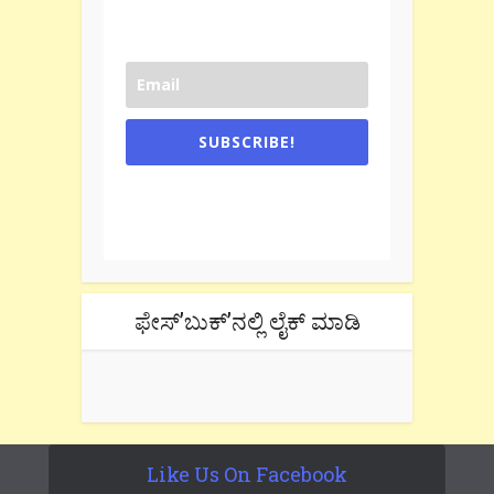
SUBSCRIBE!
One e-mail a week. We don't spam.
Don't forget to check the promotional
tab if you are using gmail.
ಫೇಸ್’ಬುಕ್’ನಲ್ಲಿ ಲೈಕ್ ಮಾಡಿ
Like Us On Facebook