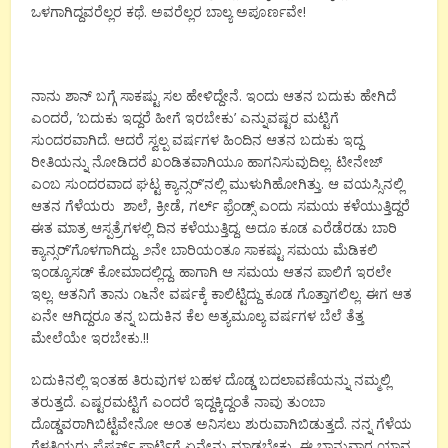
ಒಳಗಾಗಿದ್ದವರೆಲ್ಲರ ಕಥೆ. ಅವರೆಲ್ಲರ ಬಾಲ್ಯ ಅಪೂರ್ಣವೇ!
ನಾನು ಶಾನ್ ಬಗ್ಗೆ ಸಾಕಷ್ಟು ಸಲ ಹೇಳಿದ್ದೇನೆ. ಇಂದು ಆತನ ಬದುಕು ಹೇಗಿದೆ
ಎಂದರೆ, ’ಬದುಕು ಇದ್ದರೆ ಹೀಗೆ ಇರಬೇಕು’ ಎನ್ನುವಷ್ಟರ ಮಟ್ಟಿಗೆ
ಸುಂದರವಾಗಿದೆ. ಆದರೆ ಸ್ವಲ್ಪ ವರ್ಷಗಳ ಹಿಂದಿನ ಆತನ ಬದುಕು ಇದ್ದ
ರೀತಿಯನ್ನು ನೋಡಿದರೆ ಖಂಡಿತವಾಗಿಯೂ ಹಾಗನಿಸುವುದಿಲ್ಲ. ಟೀನೇಜ್
ಎಂಬ ಸುಂದರವಾದ ಘಟ್ಟ ಕ್ಯಾನ್ಸರ್’ನಲ್ಲಿ ಮುಳುಗಿಹೋಗಿತ್ತು. ಆ ವಯಸ್ಸಿನಲ್ಲಿ
ಆತನ ಗೆಳೆಯರು ಶಾಲೆ, ಕ್ರೀಡೆ, ಗರ್ಲ್ ಫ್ರೆಂಡ್ಸ್ ಎಂದು ಸಮಯ ಕಳೆಯುತ್ತಿದ್ದರೆ
ಈತ ಮಾತ್ರ ಆಸ್ಪತ್ರೆಗಳಲ್ಲಿ ದಿನ ಕಳೆಯುತ್ತಿದ್ದ. ಅದೂ ಕೂಡ ಎರೆಡೆರಡು ಬಾರಿ
ಕ್ಯಾನ್ಸರ್’ಗೊಳಗಾಗಿದ್ದು. ೨ನೇ ಬಾರಿಯಂತೂ ಸಾಕಷ್ಟು ಸಮಯ ಮೆಡಿಕಲಿ
ಇಂಡ್ಯೂಸಡ್ ಕೋಮಾದಲ್ಲಿದ್ದ. ಹಾಗಾಗಿ ಆ ಸಮಯ ಆತನ ಪಾಲಿಗೆ ಇರಲೇ
ಇಲ್ಲ. ಆತನಿಗೆ ತಾನು ೧೬ನೇ ವರ್ಷಕ್ಕೆ ಕಾಲಿಟ್ಟಿದ್ದು ಕೂಡ ಗೊತ್ತಾಗಲಿಲ್ಲ. ಈಗ ಆತ
ಏನೇ ಆಗಿದ್ದರೂ ತನ್ನ ಬದುಕಿನ ಕೆಲ ಅತ್ಯಮೂಲ್ಯ ವರ್ಷಗಳ ಬೆಲೆ ತೆತ್ತ
ಮೇಲೆಯೇ ಇರಬೇಕು.!!
ಬದುಕಿನಲ್ಲಿ ಇಂತಹ ತಿರುವುಗಳ ಬಹಳ ದೊಡ್ಡ ಬದಲಾವಣೆಯನ್ನು ನಮ್ಮಲ್ಲಿ
ತರುತ್ತದೆ. ಎಷ್ಟರಮಟ್ಟಿಗೆ ಎಂದರೆ ಇದ್ದಕ್ಕಿದ್ದಂತೆ ನಾವು ತುಂಬಾ
ದೊಡ್ಡವರಾಗಿಬಿಟ್ಟೆವೇನೋ ಅಂತ ಅನಿಸಲು ಶುರುವಾಗಿಬಿಡುತ್ತದೆ. ನನ್ನ ಗೆಳೆಯ
ಗೆಳತಿಯರು ಫ್ರೆಷರ್ಸ್ ಪಾರ್ಟಿಗೆ ಏನೇನು ಮಾಡಬೇಕು, ಈ ಭಾನುವಾರ ಯಾವ