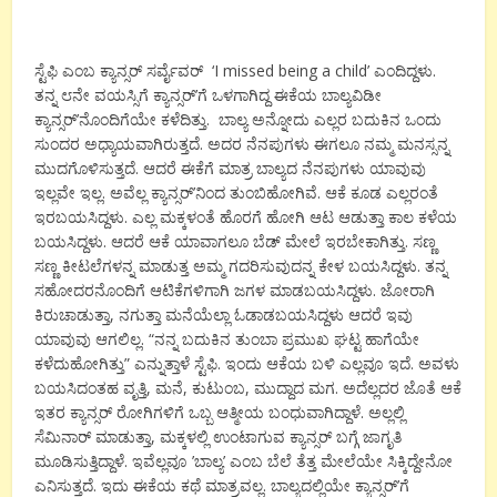
ಸ್ಟೆಫಿ ಎಂಬ ಕ್ಯಾನ್ಸರ್ ಸರ್ವೈವರ್ ‘I missed being a child’ ಎಂದಿದ್ದಳು.
ತನ್ನ ೮ನೇ ವಯಸ್ಸಿಗೆ ಕ್ಯಾನ್ಸರ್’ಗೆ ಒಳಗಾಗಿದ್ದ ಈಕೆಯ ಬಾಲ್ಯವಿಡೀ
ಕ್ಯಾನ್ಸರ್’ನೊಂದಿಗೆಯೇ ಕಳೆದಿತ್ತು. ಬಾಲ್ಯ ಅನ್ನೋದು ಎಲ್ಲರ ಬದುಕಿನ ಒಂದು
ಸುಂದರ ಅಧ್ಯಾಯವಾಗಿರುತ್ತದೆ. ಅದರ ನೆನಪುಗಳು ಈಗಲೂ ನಮ್ಮ ಮನಸ್ಸನ್ನ
ಮುದಗೊಳಿಸುತ್ತದೆ. ಆದರೆ ಈಕೆಗೆ ಮಾತ್ರ ಬಾಲ್ಯದ ನೆನಪುಗಳು ಯಾವುವು
ಇಲ್ಲವೇ ಇಲ್ಲ. ಅವೆಲ್ಲ ಕ್ಯಾನ್ಸರ್’ನಿಂದ ತುಂಬಿಹೋಗಿವೆ. ಆಕೆ ಕೂಡ ಎಲ್ಲರಂತೆ
ಇರಬಯಸಿದ್ದಳು. ಎಲ್ಲ ಮಕ್ಕಳಂತೆ ಹೊರಗೆ ಹೋಗಿ ಆಟ ಆಡುತ್ತಾ ಕಾಲ ಕಳೆಯ
ಬಯಸಿದ್ದಳು. ಆದರೆ ಆಕೆ ಯಾವಾಗಲೂ ಬೆಡ್ ಮೇಲೆ ಇರಬೇಕಾಗಿತ್ತು. ಸಣ್ಣ
ಸಣ್ಣ ಕೀಟಲೆಗಳನ್ನ ಮಾಡುತ್ತ ಅಮ್ಮ ಗದರಿಸುವುದನ್ನ ಕೇಳ ಬಯಸಿದ್ದಳು. ತನ್ನ
ಸಹೋದರನೊಂದಿಗೆ ಆಟಿಕೆಗಳಿಗಾಗಿ ಜಗಳ ಮಾಡಬಯಸಿದ್ದಳು. ಜೋರಾಗಿ
ಕಿರುಚಾಡುತ್ತಾ, ನಗುತ್ತಾ ಮನೆಯೆಲ್ಲಾ ಓಡಾಡಬಯಸಿದ್ದಳು ಆದರೆ ಇವು
ಯಾವುವು ಆಗಲಿಲ್ಲ. “ನನ್ನ ಬದುಕಿನ ತುಂಬಾ ಪ್ರಮುಖ ಘಟ್ಟ ಹಾಗೆಯೇ
ಕಳೆದುಹೋಗಿತ್ತು” ಎನ್ನುತ್ತಾಳೆ ಸ್ಟೆಫಿ. ಇಂದು ಆಕೆಯ ಬಳಿ ಎಲ್ಲವೂ ಇದೆ. ಅವಳು
ಬಯಸಿದಂತಹ ವೃತ್ತಿ, ಮನೆ, ಕುಟುಂಬ, ಮುದ್ದಾದ ಮಗ. ಅದೆಲ್ಲದರ ಜೊತೆ ಆಕೆ
ಇತರ ಕ್ಯಾನ್ಸರ್ ರೋಗಿಗಳಿಗೆ ಒಬ್ಬ ಆತ್ಮೀಯ ಬಂಧುವಾಗಿದ್ದಾಳೆ. ಅಲ್ಲಲ್ಲಿ
ಸೆಮಿನಾರ್ ಮಾಡುತ್ತಾ, ಮಕ್ಕಳಲ್ಲಿ ಉಂಟಾಗುವ ಕ್ಯಾನ್ಸರ್ ಬಗ್ಗೆ ಜಾಗೃತಿ
ಮೂಡಿಸುತ್ತಿದ್ದಾಳೆ. ಇವೆಲ್ಲವೂ ’ಬಾಲ್ಯ’ ಎಂಬ ಬೆಲೆ ತೆತ್ತ ಮೇಲೆಯೇ ಸಿಕ್ಕಿದ್ದೇನೋ
ಎನಿಸುತ್ತದೆ. ಇದು ಈಕೆಯ ಕಥೆ ಮಾತ್ರವಲ್ಲ. ಬಾಲ್ಯದಲ್ಲಿಯೇ ಕ್ಯಾನ್ಸರ್’ಗೆ