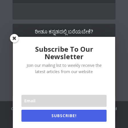
ರೀಡೂ ಕನ್ನಡದಲ್ಲಿ ಬರೆಯಬೇಕೆ?
Subscribe To Our
Newsletter
Join our mailing list to weekly receive the
latest articles from our website
Copywrite© 2026 Readoo Media Private Limited. Created and
maintained by
The Web People
.
SUBSCRIBE!
Readoo India (Main)
About Us
Contact Us
Authors