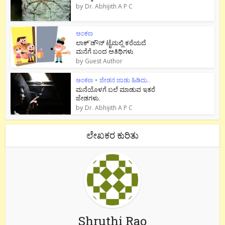
by
Dr. Abhijith A P C
ಅಂಕಣ
ಲಾಕ್`ಡೌನ್ ಟೈಮಲ್ಲಿ ಕರೆಯದೆ
ಮನೆಗೆ ಬಂದ ಅತಿಥಿಗಳು
by
Guest Author
ಅಂಕಣ
•
ಜೇಡನ ಜಾಡು ಹಿಡಿದು..
ಮನೆಯೊಳಗೆ ಬಲೆ ಮಾಡುವ ಇತರೆ
ಜೇಡಗಳು.
by
Dr. Abhijith A P C
ಲೇಖಕರ ಕುರಿತು
Shruthi Rao