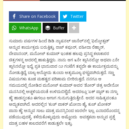
Share on Facebook
Twitter
WhatsApp
Buffer
ಸುಮಾರು ವರ್ಷಗಳ ಹಿಂದೆ ಡಿಡಿ ನ್ಯಾಷನಲ್ ಚಾನೆಲ್’ನಲ್ಲಿ ’ಫಿಲ್ಮೋತ್ಸವ್’
ಅನ್ನುವ ಕಾರ್ಯಕ್ರಮ ಬರುತ್ತಿತ್ತು. ರಾಜ್ ಕಪೂರ್, ವಹೀದಾ ರೆಹ್ಮಾನ್,
ದೇವಾನಂದ್, ಮನೋಜ್ ಕುಮಾರ್ ಇಂತಹ ಹಲವು ಪ್ರಸಿದ್ಧ ಕಲಾಕಾರರ
ಚಿತ್ರಗಳನ್ನ ಅದರಲ್ಲಿ ಹಾಕುತ್ತಿದ್ದರು. ನಾನು ಆಗ ೬ನೇ ಕ್ಲಾಸಿನಲ್ಲೋ ಅಥವಾ ೭ನೇ
ಕ್ಲಾಸಿನಲ್ಲೋ ಇದ್ದೆ. ಪ್ರತಿ ಭಾನುವಾರ ೧೨ ಗಂಟೆಗೆ ತಪ್ಪದೇ ಈ ಕಾರ್ಯಕ್ರಮವನ್ನು
ನೋಡುತ್ತಿದ್ದೆ. ಬಾಲ್ಯ ಅನ್ನೋದು ತುಂಬಾ ಅತ್ಯಮೂಲ್ಯ ಘಟ್ಟವಾಗಿರುತ್ತದೆ. ಸಣ್ಣ
ವಿಷಯಗಳು ಕೂಡ ಮಹತ್ವದ ಪರಿಣಾಮ ಬೀರಿರುತ್ತದೆ. ನನಗೂ ಆ
ಸಮಯದಲ್ಲಿ ನೋಡಿದ ಮನೋಜ್ ಕುಮಾರ್ ಅವರ ’ಶೋರ್’ ಚಿತ್ರ ಅದೇನೋ
ಮನಸಿನಲ್ಲಿ ಅಚ್ಚಳಿಯದಂತೆ ಉಳಿದುಬಿಟ್ಟಿದೆ. ಅದರಲ್ಲೂ ’ಏಕ್ ಪ್ಯಾರ್ ಕಾ ನಗ್ಮಾ
ಹೈ’ ಹಾಡನ್ನಂತೂ ಈಗಲೂ ಆಗಾಗ ಗುನುಗುತ್ತಿರುತ್ತೇನೆ. ಅದರ ಸಾಹಿತ್ಯವಂತೂ
ಅದ್ಭುತವಾಗಿದೆ. ಅದರಲ್ಲಿನ ’ಕುಚ್ ಪಾಕರ್ ಖೋನಾ ಹೈ, ಕುಚ್ ಖೋಕರ್
ಪಾನಾ ಹೈ’ ಅನ್ನುವ ಸಾಲು ಮಾತ್ರ ಮನಸ್ಸಿನಿಂದ ಜಾರಲೇ ಇಲ್ಲ. ಏನಾದರೊಂದನ್ನ
ಪಡೆಯುವುದಕ್ಕೆ, ಕಳೆದುಕೊಳ್ಳುವುದು ಅಷ್ಟೊಂದು ಅವಶ್ಯಕವಾ ಅನ್ನುವ ಪ್ರಶ್ನೆ
ಮಾತ್ರ ಬಹಳ ಕಾಲದವರೆಗೆ ಕಾಡುತ್ತಲೇ ಇತ್ತು.