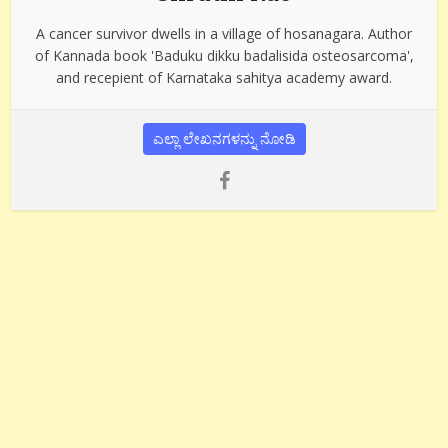
A cancer survivor dwells in a village of hosanagara. Author
of Kannada book 'Baduku dikku badalisida osteosarcoma',
and recepient of Karnataka sahitya academy award.
ಎಲ್ಲಾ ಲೇಖನಗಳನ್ನು ನೋಡಿ