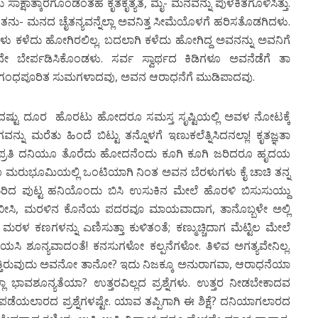
ು ಸಾಕ್ಷಾತ್ಕಾರಗೊಂಡಂತಹ ಕೃತಕೃತ್ಯತೆ, ಮೈ- ಮನವನ್ನು ಪುಳಕಿತಗೊಳಿಸಿತ್ತು.
 ತನು- ಮನದ ಚೈತನ್ಯವನ್ನೆಲ್ಲಾ ಅವನಿತ್ತ ಸೀಮೆಯೊಳಗೆ ಹರಿಸತೊಡಗಿದಳು.
ವಳು ಕಳೆದು ಹೋಗಿರಲಿಲ್ಲ. ಬದಲಾಗಿ ಕಳೆದು ಹೋಗಿದ್ದ ಅವನನ್ನು ಅವನಿಗೆ
ನೇ ಬೇರ್ಪಡಿಸಿಕೊಂಡಳು. ಸರ್ವ ಸ್ವಾರ್ಥದ ಕಿಡಿಗಳೂ ಅವನೆಡೆಗೆ ತಾ
ಿ ಸುಗಂಧಪೂರಿತ ಸುಮಗಳಾದವು, ಅವನ ಆರಾಧನೆಗೆ ಮುಡಿಪಾದವು.
ಕಾಣದಷ್ಟು ದೂರ ಹೊರಟು ಹೋದರೂ ಸಮಸ್ತ ಸೃಷ್ಟಿಯಲ್ಲಿ ಅವಳ ನೋಟಕ್ಕೆ
ಮರೆತು ಹಿಂದೆ ಬಿಟ್ಟು ತನ್ನೊಳಗೆ ಇಣುಕಲೆತ್ನಿಸಿದನಲ್ಲಾ! ಕೃತಜ್ಞತಾ
ೋಕದ ಪ್ರತಿ ದನಿಯೂ ತೊರೆದು ಹೋದನೆಂದು ಕೂಗಿ ಕೂಗಿ ಜರಿದರೂ ಹೃದಯ
ರುವಾಗಲೂ ಮರುಭೂಮಿಯಲ್ಲಿ ಒಂಟಿಯಾಗಿ ನಿಂತ ಅವನ ಬೆರಳುಗಳು ಕೈ ಚಾಚಿ ತನ್ನ
ದುರಿದ ಪುಟ್ಟ ಹನಿಯೊಂದು ಬಿಸಿ ಉಸುಕಿನ ಮೇಲೆ ಹೊರಳಿ ಬಿಸುಸುಯ್ದು
ೀಸಿ, ಮರಳಿನ ಕೊನೆಯ ಪದರವೂ ಮಾಯವಾದಾಗ, ತಾನೊಬ್ಬಳೇ ಅಲ್ಲಿ
 ಕಣಗಳನ್ನು ಎಣಿಸುತ್ತಾ ಕುಳಿತಂತೆ; ಕಣ್ಮುಚ್ಚಿದಾಗ ಮೆಟ್ಟಿಲ ಮೇಲೆ
ಯಸಿ ಶೂನ್ಯವಾದಂತೆ! ಕನಸುಗಳೋ ಕಲ್ಪನೆಗಳೋ. ತಿಳಿವ ಅಗತ್ಯವೇನಿಲ್ಲ.
ತ್ತಿರುವುದು ಅವನೋ ತಾನೋ? ಇದು ನಿಜಕ್ಕೂ ಅನುರಾಗವಾ, ಆರಾಧನೆಯಾ
ಾವಶೂನ್ಯತೆಯಾ? ಉತ್ತರವಿಲ್ಲದ ಪ್ರಶ್ನೆಗಳು. ಉತ್ತರ ನೀಡಬೇಕಾದವ
ಡೆಯಲಾರದ ಪ್ರಶ್ನೆಗಳಷ್ಟೇ. ಯಾವ ತಪ್ಪಿಗಾಗಿ ಈ ಶಿಕ್ಷೆ? ದನಿಯಾಗಲಾರದ