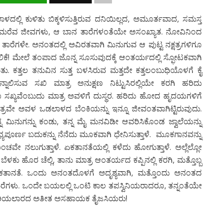
ದಲ್ಲಿ ಕುಳಿತು ಬಿಕ್ಕಳಿಸುತ್ತಿರುವ ದನಿಯಿಲ್ಲದ, ಅಮೂರ್ತವಾದ, ಸಮಸ್ತ
್ನು ಮರೆವ ಜೀವಗಳು, ಆ ಬಾನ ತಾರೆಗಳಂತೆಯೇ ಅಸಂಖ್ಯಾತ. ನೋವಿನಿಂದ
 ತಾರೆಗಳೇ. ಅನಂತದಲ್ಲಿ ಅವಿರತವಾಗಿ ಮಿನುಗುವ ಆ ಪುಟ್ಟ ನಕ್ಷತ್ರಗಳಿಗೂ
ಲಿಕೆ! ಮೇಲೆ ತಂಪಾದ ಜೊನ್ನ ಸೂಸುವುದಕ್ಕೆ ಆಂತರ್ಯದಲ್ಲಿ ಸ್ಫೋಟಕವಾಗಿ
ತು. ಕತ್ತಲ ತನುವಿನ ಸುತ್ತ ಬಳಸಿರುವ ಮತ್ತದೇ ಕತ್ತಲಂಬುಧಿಯೊಳಗೆ ಕೈ
ಲಿಸುವ ಸಖಿ ಮಾತ್ರ ಅನುಕ್ಷಣ ನಿಟ್ಟುಸಿರಲ್ಲಿಯೇ ಕರಗಿ ಹರಿದು
್ಯವೆಂಬುದು ಮಾತ್ರ ಅವಳಿಗೆ ದುಸ್ಥರ. ಹರಿದು ಹೋದ ಹೃದಯಗಳಿಗೆ
ಾತ್ರವೇ ಅವಳ ಒಡಲಾಳದ ಬೆಂಕಿಯನ್ನು ಇನ್ನೂ ಜೀವಂತವಾಗಿಟ್ಟಿರುವುದು.
 ಮಿನುಗನ್ನು ಕಂಡು, ತನ್ನ ಮೈ ಮನವಿಡೀ ಆವರಿಸಿಕೊಂಡ ಜ್ವಾಲೆಯನ್ನು
ಧ್ಯಪೂರ್ಣ ಬದುಕನ್ನು ನೆನೆದು ಮೂಕವಾಗಿ ಧೇನಿಸುತ್ತಾಳೆ. ಮೂಕಗಾನವನ್ನು
ಚವೇ ನಲುಗುತ್ತಾಳೆ. ಏಕತಾನತೆಯಲ್ಲಿ ಕಳೆದು ಹೋಗುತ್ತಾಳೆ. ಅಲ್ಲೆಲ್ಲೋ
ೆಳಕು ಹೊರ ಚೆಲ್ಲಿ, ತಾನು ಮಾತ್ರ ಆಂತರ್ಯದ ಕಪ್ಪಿನಲ್ಲಿ ಕರಗಿ, ಮತ್ತೊಬ್ಬ
 ಅದೇ ಏಕತಾನತೆ. ಒಂದು ಅನಂತದೊಳಗೆ ಅದೃಶ್ಯವಾಗಿ, ಮತ್ತೊಂದು ಅನಂತದ
 ತಾರೆಗಳು. ಒಂದೇ ಬಯಲಲ್ಲಿ ಒಂಟಿ ಕಾಲ ತಪಸ್ವಿನಿಯರಾದರೂ, ತನ್ನಂತೆಯೇ
್ನೂ ಅರಿಯಲಾರದ ಅತೀತ ಅಸಹಾಯಕ ತೈಜಸಿಯರು!