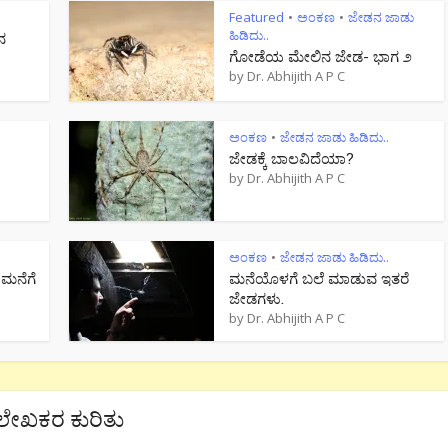
Featured
ಅಂಕಣ
ಜೇಡನ ಜಾಡು
•
•
ಹಿಡಿದು..
ನ
ಗೋಡೆಯ ಮೇಲಿನ ಜೇಡ- ಭಾಗ ೨
by
Dr. Abhijith A P C
ಅಂಕಣ
ಜೇಡನ ಜಾಡು ಹಿಡಿದು..
•
ಜೇಡಕ್ಕೆ ಬಾಲವಿದೆಯಾ?
by
Dr. Abhijith A P C
ಅಂಕಣ
ಜೇಡನ ಜಾಡು ಹಿಡಿದು..
•
 ಮನೆಗೆ
ಮನೆಯೊಳಗೆ ಬಲೆ ಮಾಡುವ ಇತರೆ
ಜೇಡಗಳು.
by
Dr. Abhijith A P C
ಲೇಖಕರ ಕುರಿತು