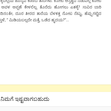
ಲ್ಲಿಯ ಶೂನ್ಯವ ಕಾಣದ ತಾರೆಗಳು. ಕೋಟಿ ಅಸ್ತಿತ್ವದ ನಡುವಲ್ಲಿ ಕೋಟಿ
ೂ ಅವಳ ಅಪ್ಪಣೆ ಕೇಳಲಿಲ್ಲ. ತೊರೆದು ಹೋಗಲು ಏತಕ್ಕೆ? ಸಾವಿರ ಬಾರಿ
 ಎಂದಿನಂತೇ, ದೂರ ತೀರದ ತಾರೆಯ ಬೆಳಕತ್ತ ನೋಟ ನೆಟ್ಟು, ಹೆಪ್ಪುಗಟ್ಟಿದ
ುತ್ತಾಳೆ, ” ಮಿಡಿಯಬಲ್ಲದೇ ಮತ್ತೆ, ಒಡೆದ ಹೃದಯ?”…
ನಿಮಗೆ ಇಷ್ಟವಾಗಬಹುದು