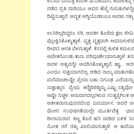
ಉಸಿರು ಬೆಂಬತ್ತಿ ಕೊರಳ ಹಿಸುಕುವಾಗ, ಕಪಾಲಕ್ಕ
ನಡೆದ ಪ್ರತಿ ದಾರಿಯೂ ಅವನ ಹೆಜ್ಜೆ ಗುರುತುಗಳನ್ನೇ
ದಿಟ್ಟಿಸುತ್ತಾನೆ. ಆವೃತ ಅಗ್ನಿಯೊಡಲಲೂ ಅವಳು ನಕ್ಕು
ಉಸಿರಿಲ್ಲದಿದ್ದರೂ ಸರಿ, ಆದರ್ಶ ತೊರೆದು ಕ್ಷಣ 
ಪ್ರೋಕ್ಷಿಸಿಕೊಳ್ಳುತ್ತಾಳೆ. ವೃತ್ತ ವೃತ್ತವಾಗಿ ಅವ
ದೀಪದ ಆರತಿ ಬೆಳಗುತ್ತಾಳೆ. ಕೆಸರಲ್ಲಿ ಕುಳಿತ ಕ
ಅಪೇತಗೊಂಡು ತಾನು ಪರಿಪೂರ್ಣೆಯಾಗುತ್ತಾಳೆ. 
ಅವಳ ಆತ್ಮವನ್ನೇ ಆವರಿಸಿಕೊಳ್ಳುತ್ತಾನೆ. ಹ್ಞಾ…
ಎಂದೂ ಸಾಕ್ಷಿಯಾಗಲಿಲ್ಲ. ಆಡಿದ ನಾಲ್ಕು ಮಾತುಗಳ
ಮರೆಮಾಚಲಷ್ಟೇ. ಪ್ರೇಮ ಬಹು ನಿಗೂಢ. ಎದೆಯನ್ನು ಬೆಚ
ಸಾಕ್ಷಾತ್ಕಾರ. ಪ್ರೇಮ ಕಣ್ಣಿದಿರಿದ್ದಿದ್ದು ಎಷ್ಟು ಸ
ಅಷ್ಟೇ ನಿಚ್ಚಳ. ಅನುರಾಗದಲ್ಲರಳುವ ಸಂತೃಪ್ತಿಗಿಂ
ಅತೀತವಾಗುವುದರದೆಂಥ ವಿಪರ್ಯಾಸ. ಆದರೆ ಅದು
ಘೋರ ಸಂಘರ್ಷಣೆಯಲ್ಲೇ ಮೂರ್ತಿವೆತ್ತ ಭಾವವ್ಯ
ದೀನಾನುರಾಗ. ಕಣ್ಣ ಕೊನೆ ಹನಿ ಜಾರಿದ ಬಳಿಕ ನಿಡು
ಸೋತ ನಗೆ ನಕ್ಕು ಖಾಲಿಯಾಗುತ್ತಾಳೆ. ಆ ತಾ