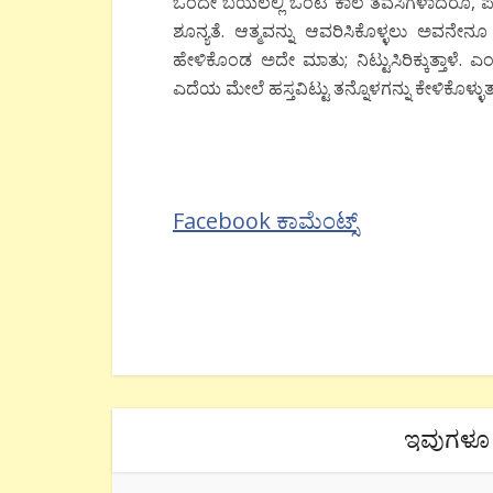
ಒಂದೇ ಬಯಲಲ್ಲಿ ಒಂಟಿ ಕಾಲ ತವಸಿಗಳಾದರೂ, ಪಕ್ಕದ
ಶೂನ್ಯತೆ. ಆತ್ಮವನ್ನು ಆವರಿಸಿಕೊಳ್ಳಲು ಅವನೇನ
ಹೇಳಿಕೊಂಡ ಅದೇ ಮಾತು; ನಿಟ್ಟುಸಿರಿಕ್ಕುತ್ತಾಳೆ.
ಎದೆಯ ಮೇಲೆ ಹಸ್ತವಿಟ್ಟು ತನ್ನೊಳಗನ್ನು ಕೇಳಿಕೊಳ್ಳ
Facebook ಕಾಮೆಂಟ್ಸ್
ಇವುಗಳೂ 