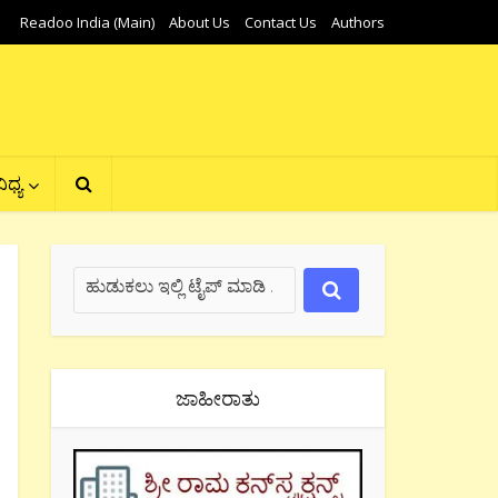
Readoo India (Main)
About Us
Contact Us
Authors
ಿಧ್ಯ
ಜಾಹೀರಾತು