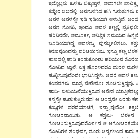
ಇಲ್ಲೊಬ್ಬಳು ಕುಳಿತು ಬಿಕ್ಕುತ್ತಾಳೆ, ಅದಾಗಲೇ ಪಾವ
ಕಣ್ಣೀರ ಜಲದಲ್ಲಿ. ಅವನುಳಿಸಿದ ಹಸಿ ಗುರುತುಗಳು ಮ
ಅವಳ ಅವಳನ್ನೇ ಇಡಿ ಇಡಿಯಾಗಿ ಆಳುತ್ತಿವೆ. ಅ
ಅವನ ನೋಟ, ಇಂದೂ ಅವಳ ಕಣ್ಣಲ್ಲಿ ಪ್ರತಿಫಲಿ
ಹರಿವಿರದೇ, ಅಮೂರ್ತ, ಅನಿಶ್ಚಿತ ಸಮಯದ ಹಿನ್ನೆಲೆಯ
ಬೂದಿಯಾಗಿದ್ದ ಅವಳನ್ನು ಪುನರ್ಜ್ವಲಿಸಲು, ಕತ್ತ
ಕಿರಣವೊಂದನ್ನು ಪರಿಚಯಿಸಲು. ಇನ್ನೂ ಕಣ್ಣ ಬೆಳಕಲ
ತಾಣದಲ್ಲಿ ಹಾದಿ ಕಂಡುಕೊಂಡು ಹರಿಯುವ ತೊರೆಯಂತ
ನೋಟದ ಜ್ವಾಲೆ. ಎತ್ತ ಹೊರಳಿದರೂ ಮರಳಿ ಮರಳಿ ತನ
ಹುಟ್ಟಿಸುವುದೆಂದೇ ಭಾವಿಸಿದ್ದಳು. ಆದರೆ ಅವಳ ಕ
ಕಂಪನಗಳು ಮಾತ್ರ ಬೇರೇನೋ ಸೂಚಿಸುತ್ತಿದ್ದವು.
ಹಾದಿ- ಬೀದಿಯಲೆಯುತ್ತಿರುವ ಅಪೇತ ಯಾತ್ರಿಕನ
ತನ್ನನ್ನೇ ಹುಡುಕುತ್ತಿರುವವ! ಆ ಚಂದ್ರನೇ ಎರಡು ಕ
ಕಣ್ಣುಗಳ ಪರದೆಯಾಚೆಗೆ, ಇನ್ನ್ಯಾವುದೋ ಕತ್ತ
ಗೋಚರವಾಯಿತು. ಅ ಕತ್ತಲು- ಬೆಳಕಿನ ರಣ
ಗೋಚರಿಸುತ್ತಿರುವುದರೊಳಗಿನ ಆ ಅಗೋಚರತೆಯೇ ಅವಳ
ನೋಟಗಳ ಸಂಘರ್ಷ, ನೂರು ಜನ್ಮಗಳಿಂದ ಕಾದು ಕು