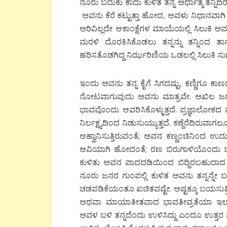
ನೂರು ಬದುಕು ಕಾದು ಕುಳಿತ ತನ್ನ ಅರ್ಧಾತ್ಮ ತನ್ನಿದಿರ
ಅವನು ಕೆರೆ ಕಟ್ಟುತ್ತಾ ಹೋದ, ಅವಳು ನಿಧಾನವಾಗಿ
ಅರಿವಿಲ್ಲದೇ ಆಕಾಂಕ್ಷೆಗಳ ಮಾಯೆಯಲ್ಲಿ ಸಿಲುಕಿ ಅ
ಮರಳಿ ದೊರಕಿಸಿಕೊಡಲು ತನ್ನನ್ನು ತನ್ನಿಂದ ತಾ
ಹರಿಸತೊಡಗಿದ್ದ ನಿರ್ಝರಿಣಿಯ ಒಡಲಲ್ಲಿ ಸಿಲುಕ
ಇಂದು ಅವನು ತನ್ನ ಕೈಗೆ ಸಿಗದಷ್ಟು, ಕಣ್ಣಿಗೂ 
ನೋಟವಾಗುವುದು ಅವನು ಮಾತ್ರವೇ. ಅಖಿಲ ಜಗವನ್ನು 
ಭಾವವೊಂದು ಆವರಿಸಿಕೊಳ್ಳುತ್ತದೆ. ಪ್ರಜ್ಞಾಲ
ನಿರ್ಲಕ್ಷ್ಯದಿಂದ ನಿಡುಸುಯ್ಯುತ್ತದೆ. ಕಣ್ದೆರೆದಿ
ಆಹ್ವಾನಿಸುತ್ತಿರುವಂತೆ; ಅವನ ಕಣ್ಣಂಚಿನಿಂದ ಉ
ಆವಿಯಾಗಿ ಹೋದಂತೆ; ರಣ ಬಿರುಗಾಳಿಯೊಂದು ಬ
ಕುಳಿತು ಅವನ ಪಾದದಡಿಯಿಂದ ಬಿದ್ದಿರಬಹುದಾದ ಮರಳ
ನೂರು ಜನರ ಗುಂಪಲ್ಲಿ ಕುಳಿತ ಅವನು ತನ್ನನ್ನೇ ಬ
ಚಡಪಡಿಕೆಯಂತೂ ಖಚಿತವಷ್ಟೇ. ಅಷ್ಟಕ್ಕೂ ಬಯಸು
ಅಥವಾ ಮಾಯಾತೀತವಾದ ಭಾವತೀವ್ರತೆಯಾ ಇಲ್ಲಾ ಭ
ಅವಳ ಬಳಿ ತನ್ನದೆಂದು ಉಳಿಸಿದ್ದು ಎಂದೂ ಉತ್ತರ ಪ