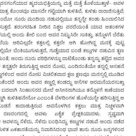
ಿತ್ರ್ಯರಸಗಂಗೆಯಾದ ಹೃದಯಭಿತ್ತಿಯನ್ನು ಮತ್ತೆ ಮತ್ತೆ ತೊಳೆಯುತ್ತಾಳೆ- ಅವಳ
ಾತ್ರ ಕೊಂಚವೂ ಮಾಸದೇ ಗಟ್ಟಿಯಾಗಿ ಕುಳಿತಿವೆ, ಕುಳಿತು ರಾರಾಜಿಸುತ್ತಿವೆ;
ಂದೆಂದೋ ನೂರು ಮಂದಿಯ ನಡುವಲ್ಲಿಯೂ ತನ್ನನ್ನೇ ಕಂಡು ಹಿಂಬಾಲಿಸಿದ
ಸುತ್ತದೆ. ತರಂಗರಹಿತ ನೀರಿನ ನಿಶ್ಚಲ ಪರದೆಯಂತೆ ಯಾವ ಆತಂಕಗಳ
ಲ್ಲಿ ಅಂದು ತೇಲಿ ಬಂದ ಅವನ ನಿಟ್ಟುಸಿರೇ ಸಾಕಿತ್ತು, ತನ್ನೊಳಗೆ ಬೆರೆತು
ಲೆಯ ಅರಿವಿಲ್ಲದೇ ಕತ್ತಲಲ್ಲಿ ಕತ್ತಲೇ ಆಗಿ ಹೋಗಿದ್ದ ಮನಕ್ಕೆ ಪುಟ್ಟ
್ಲಿಯೇ ಬೆಂಕಿಯುಗುಳುತ್ತದೆ, ಗುಡ್ಡೆಯಾದ ಬಂಡೆ ಕಲ್ಲುಗಳ ನಡುವಿನ ತೃಣ
ೆ; ಅಂದು ನೂರು ಪರಿಧಿಗಳನ್ನೂ ದಾಟಿಕೊಂಡು ತನ್ನನ್ನು ತಟ್ಟಿದ ಅವನ
್ನತ್ತಲೇ ತಿರುಗುತ್ತಿದ್ದ ಅವನ ನೋಟ, ಎಂದಿನಂತೆಯೇ ತನ್ನಲ್ಲಿ ಅಸಹನೆ
ಣ್ಣುಗಳಿಂದ ಅವನ ನೋಟ ವಿಚಲಿತವಾದ ಕ್ಷಣ ಕ್ಷಣವೂ ಮನಸ್ಸಲ್ಲಿ ಮೂಡಿದ
 ಏಕೆಂದರೆ ಅಂದು ಅವನ ಕಣ್ಣಲ್ಲಿ ಕಂಡದ್ದು ಆಸೆಗಳ ಅರಮನೆಯರಸುತ್ತಾ
ಲ್ಲ; ಬದಲಾಗಿ ಸಿಂಹಾಸನದ ಮೇಲೆ ಆಸೀನನಾಗಿಯೂ ತನ್ನೊಳಗೆ ಕಾಣೆಯಾದ
ಣ್ಣಾಗಿ ಕುಳಿತಿಹನೇನೋ ಎಂಬಂತೆ ಬೆಳದಿಂಗಳ ಹೊಳೆಯನ್ನೇ ಹರಿಸುತ್ತಿದ್ದ ಆ
ಲೊಡನೆ ಕಾದಾಡುತ್ತಿರುವ ಅವನೊಳಗಿನ ಕತ್ತಲು ಮಾತ್ರ ನಿಚ್ಚಳವಾಗಿ
ರಂಗದಲ್ಲಿ ಅವಳು ಏಕೈಕ ಪ್ರೇಕ್ಷಕಿಯಾದಳು. ಸ್ಪಷ್ಟವಾಗಿ
ನ್ನು ಸೆಳೆದು, ಸೆಳೆದು ಬಂಧಿಸಿದ್ದು. ಕಣ್ಣುಗಳ ನಡುವೆ ಅಂದು ನಡೆದ
ಳಿತ ಏಕತಾನತೆಯನ್ನು ನಿವಾರಿಸಿದಂಥ ಭಾವ! ತಾನು ನೂರು ಜನ್ಮಗಳಿಂದ