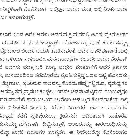
ೂ ಬೇಡವಾದ ಕಣ್ಣೀರು ಉಕ್ಕಿ ಉಕ್ಕಿ ವಿದಾಯವನ್ನೂ ಹೇಳದೇ ಮಾಯವಾದಾಗ,
 ನಿಚ್ಚಳವಾಗಿ ಬಿಂಬಿಸಿದಾಗ, ಅಲ್ಲಿಲ್ಲದ ಅವನು ಮಾತ್ರ ಅಲ್ಲಿ ನಿಂತು ಅವಳ
 ಆಗ ತಂಪಾಗುತ್ತಾಳೆ.
ಜೀವಿಸಲಾರೆ ಎಂದ ಅದೇ ಅವಳು ಅವನ ಮತ್ತ ಮನದಲ್ಲಿ ಅವಿತು ಪ್ರೇಮತೀರ್ಥ
ನುಗುಳಿದ ಧೂಮದಿಂದ ಧೂಪ ಹಚ್ಚುತ್ತಾಳೆ. ಮೋಹದಲ್ಲೂ ಪೂಜೆ ಕಂಡು ತನ್ನಾತ್ಮ
ಮಲವನ್ನೇ ದುಂಬಿ ಬಯಸಿ ಬಯಸಿ ತವಕಿಸುವಂತೆ. ಅವನ ಅಪರಿಪೂರ್ಣತೆಯಲ್ಲಿ
ತನುವ ಬಳಿಯೂ ಸುಳಿಯದೇ, ಮನದಾಕಾಂಕ್ಷೆಗಳ ಕಲಕದೇ ಅವನು ನೇರವಾಗಿ
 ಆದರೆ ಪದಗಳು ಮಾತ್ರ ಬರಿ ಶೂನ್ಯ. ಮಧುರ ಮಾತುಗಳಿಗೆ ಅವರ ಕ್ಷಣಗಳು
ೋ, ಮನದಾಳದಿಂದ ತಡೆಯೊಡೆದು ಪ್ರವಹಿಸುತ್ತಿದ್ದ ಒಲವ ದಟ್ಟ ಹೊನಲನ್ನು
್ಚಗಾಗಿಸಿ, ಇದಿರಿರುವ ಕಾಲವನ್ನು ಕೊರೆದು ಹೆಪ್ಪುಗಟ್ಟಿಸುವ, ವೈರುಧ್ಯಗಳ
ತ್ಯವೋ ಅದನ್ನು ತಮ್ಮನ್ನಾವರಿಸಿಕೊಳ್ಳಲು ಬಿಡದೇ ಚಡಪಡಿಸುತ್ತಿರುವ ರಣಯತ್ನವೂ
ತ ಅದರ ಮಾಯೆಗೆ ತಾನು ಬಲಿಯಾಗಿಲ್ಲವೆಂಬ ಅಹಮ್ಮಿನ ತೋರ್ಪಡಿಕೆಯ ಬಲ್ಮೆ
 ವಿಶ್ಲೇಷಣೆಗೆ ನಿಲುಕದ್ದು; ಕಠೋರ ನಿರಾಕರಣೆ- ಅನಂತ ಹಂಬಲಗಳ
ೂಹ; ಕಡೆಗೆ ಪ್ರತಿಷ್ಠೆಯಲ್ಲೂ ಕ್ಷೀಣಿಸದೇ ಅವಿರತವಾಗಿ ಹಾತೊರೆವ
ಸುಯ್ದು ಮೌನವಾಗಿ ದಿಟ್ಟಿಸುತ್ತಾಳೆ, ಅಂಬರವನ್ನು- ತಾರ‍ಂಬುಧಿಯನ್ನು.
ರೆಯದ್ದೋ ಕೋಟಿ ವರುಷಗಳ ಶೂನ್ಯತನ. ಈ ನೀರೆಯದ್ದೋ ಕೊನೆಯಾಗದ