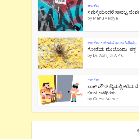
ಅಂಕಣ
ಸಮಸ್ಯೆಯೆಂದರೆ ಸಾವಲ್ಲ, ಜೀವ
by
Manu Vaidya
ಅಂಕಣ
ಜೇಡನ ಜಾಡು ಹಿಡಿದು..
•
ಗೋಡೆಯ ಮೇಲೊಂದು ಚಕ್ರ
by
Dr. Abhijith A P C
ಅಂಕಣ
ಲಾಕ್`ಡೌನ್ ಟೈಮಲ್ಲಿ ಕರೆಯದೆ
ಬಂದ ಅತಿಥಿಗಳು
by
Guest Author