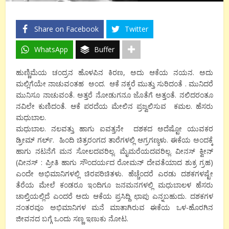
Share on Facebook
Twitter
WhatsApp
Buffer
ಹುಣ್ಣಿಮೆಯ ಚಂದ್ರನ ಹೊಳಪಿನ ಕಿರಣ, ಅದು ಆಕೆಯ ನಯನ. ಅದು
ಮಲ್ಲಿಗೆಯೇ ನಾಚುವಂತಹ ಅಂದ. ಆಕೆ ನಕ್ಕರೆ ಮುತ್ತು ಸುರಿದಂತೆ . ಮುನಿದರೆ
ಮುನಿಸೂ ನಾಚುವಂತೆ. ಅತ್ತರೆ ನೋಡುಗನೂ ಜೊತೆಗೆ ಅತ್ತಂತೆ. ನಲಿದರಂತೂ
ನವಿಲೇ ಕುಣಿದಂತೆ. ಆಕೆ ಪರದೆಯ ಮೇಲಿನ ಪ್ರಜ್ವಲಿಸುವ ಕಮಲ. ಹೆಸರು
ಮಧುಬಾಲ.
ಮಧುಬಾಲ. ನಲವತ್ತು ಹಾಗು ಐವತ್ತನೇ ದಶಕದ ಅದೆಷ್ಟೋ ಯುವಕರ
ಡ್ರೀಮ್ ಗರ್ಲ್. ಹಿಂದಿ ಚಿತ್ರರಂಗದ ತಾರೆಗಳಲ್ಲಿ ಆಗ್ರಗಣ್ಯಳು. ಈಕೆಯ ಅಂದಕ್ಕೆ
ಹಾಗು ನಟನೆಗೆ ಮನ ಸೋಲದವರಿಲ್ಲ. ಮೈಮರೆಯದವರಿಲ್ಲ. ವೀನಸ್ ಕ್ವೀನ್
(ವೀನಸ್ : ಪ್ರೀತಿ ಹಾಗು ಸೌಂದರ್ಯದ ರೋಮನ್ ದೇವತೆಯಾದ ಶುಕ್ರ ಗ್ರಹ)
ಎಂದೇ ಅಭಿಮಾನಿಗಳಲ್ಲಿ ಚಿರಪರಿಚಿತಳು. ಹೆಚ್ಚೆಂದರೆ ಎರಡು ದಶಕಗಳಷ್ಟೇ
ತೆರೆಯ ಮೇಲೆ ಕಂಡರೂ ಇಂದಿಗೂ ಜನಮನಗಳಲ್ಲಿ ಮಧುಬಾಲಳ ಹೆಸರು
ಚಾಲ್ತಿಯಲ್ಲಿದೆ ಎಂದರೆ ಅದು ಆಕೆಯ ಪ್ರಸಿದ್ದಿ ಛಾಪು ಎನ್ನಬಹುದು. ದಶಕಗಳ
ನಂತರವೂ ಅಭಿಮಾನಿಗಳ ಮನೆ ಮಾತಾಗಿರುವ ಈಕೆಯ ಒಳ-ಹೊರಗಿನ
ಜೀವನದ ಬಗ್ಗೆ ಒಂದು ಸಣ್ಣ ಇಣುಕು ನೋಟ.