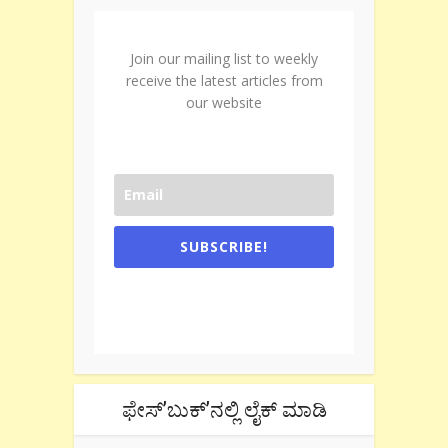
Join our mailing list to weekly
receive the latest articles from
our website
SUBSCRIBE!
One e-mail a week. We don't spam.
Don't forget to check the promotional
tab if you are using gmail.
ಫೇಸ್’ಬುಕ್’ನಲ್ಲಿ ಲೈಕ್ ಮಾಡಿ