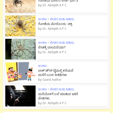
ಗೋಡೆಯ ಮೇಲಿನ ಜೇಡ- ಭಾಗ ೨
by
Dr. Abhijith A P C
ಅಂಕಣ
•
ಜೇಡನ ಜಾಡು ಹಿಡಿದು..
ಗೋಡೆಯ ಮೇಲೊಂದು ಚಕ್ರ
by
Dr. Abhijith A P C
ಅಂಕಣ
•
ಜೇಡನ ಜಾಡು ಹಿಡಿದು..
ಜೇಡಕ್ಕೆ ಬಾಲವಿದೆಯಾ?
by
Dr. Abhijith A P C
ಅಂಕಣ
ಲಾಕ್`ಡೌನ್ ಟೈಮಲ್ಲಿ ಕರೆಯದೆ
ಮನೆಗೆ ಬಂದ ಅತಿಥಿಗಳು
by
Guest Author
ಅಂಕಣ
•
ಜೇಡನ ಜಾಡು ಹಿಡಿದು..
ಮನೆಯೊಳಗೆ ಬಲೆ ಮಾಡುವ ಇತರೆ
ಜೇಡಗಳು.
by
Dr. Abhijith A P C