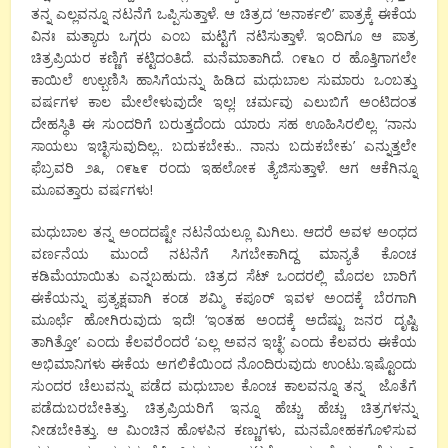
ತನ್ನ ಎಲ್ಲವನ್ನೂ ನಟನೆಗೆ ಒಪ್ಪಿಸುತ್ತಾಳೆ. ಆ ಚಿತ್ರದ ‘ಅನಾರ್ಕಲಿ’ ಪಾತ್ರಕ್ಕೆ ಈಕೆಯ
ವಿನಃ ಮತ್ಯಾರು ಒಗ್ಗರು ಎಂಬ ಮಟ್ಟಿಗೆ ನಟಿಸುತ್ತಾಳೆ. ಇಂದಿಗೂ ಆ ಪಾತ್ರ
ಚಿತ್ರಪ್ರಿಯರ ಕಣ್ಣಿಗೆ ಕಟ್ಟಿದಂತಿದೆ. ಮನೆಮಾತಾಗಿದೆ. ೧೯೬೧ ರ ಹೊತ್ತಿಗಾಗಲೇ
ಕಾಯಿಲೆ ಉಲ್ಬಣಿಸಿ ಹಾಸಿಗೆಯನ್ನು ಹಿಡಿದ ಮಧುಬಾಲ ಸುಮಾರು ಒಂಬತ್ತು
ವರ್ಷಗಳ ಕಾಲ ಮೇಲೇಳುವುದೇ ಇಲ್ಲ! ಚರ್ಮವು ಎಲುಬಿಗೆ ಅಂಟಿದಂತ
ದೇಹಸ್ಥಿತಿ ಈ ಸುಂದರಿಗೆ ಬರುತ್ತದೆಂದು ಯಾರು ಸಹ ಊಹಿಸಿರಲಿಲ್ಲ. ‘ನಾನು
ಸಾಯಲು ಇಚ್ಛಿಸುವುದಿಲ್ಲ.. ಬದುಕಬೇಕು.. ನಾನು ಬದುಕಬೇಕು’ ಎನ್ನುತ್ತಲೇ
ಫೆಬ್ರವರಿ ೨೩, ೧೯೬೯ ರಂದು ಇಹಲೋಕ ತ್ಯೆಜಿಸುತ್ತಾಳೆ. ಆಗ ಆಕೆಗಿನ್ನೂ
ಮೂವತ್ತಾರು ವರ್ಷಗಳು!
ಮಧುಬಾಲ ತನ್ನ ಅಂದದಷ್ಟೇ ನಟನೆಯಲ್ಲೂ ಮಿಗಿಲು. ಆದರೆ ಅವಳ ಅಂಧದ
ವರ್ಣನೆಯ ಮುಂದೆ ನಟನೆಗೆ ಸಿಗಬೇಕಾಗಿದ್ದ ಮಾನ್ಯತೆ ಕೊಂಚ
ಕಡಿಮೆಯಾಯಿತು ಎನ್ನಬಹುದು. ಚಿತ್ರದ ಸೆಟ್ ಒಂದರಲ್ಲಿ ಮೊದಲ ಬಾರಿಗೆ
ಈಕೆಯನ್ನು ಪ್ರತ್ಯಕ್ಷವಾಗಿ ಕಂಡ ಶಮ್ಮಿ ಕಪೂರ್ ಇವಳ ಅಂದಕ್ಕೆ ಬೆರಗಾಗಿ
ಮೂರ್ಛೆ ಹೋಗಿರುವುದು ಇದೆ! ‘ಇಂತಹ ಅಂದಕ್ಕೆ ಅದೆಷ್ಟು ಜನರ ದೃಷ್ಟಿ
ತಾಗಿತ್ತೋ’ ಎಂದು ಕೆಲವರೆಂದರೆ ‘ಎಲ್ಲ ಅವನ ಇಚ್ಛೆ’ ಎಂದು ಕೆಲವರು ಈಕೆಯ
ಅಭಿಮಾನಿಗಳು ಈಕೆಯ ಅಗಲಿಕೆಯಿಂದ ನೊಂದಿರುವುದು ಉಂಟು.ಇಷ್ಟೊಂದು
ಸುಂದರ ಚೆಲುವನ್ನು ಪಡೆದ ಮಧುಬಾಲ ಕೊಂಚ ಕಾಲವನ್ನೂ ತನ್ನ ಜೊತೆಗೆ
ಪಡೆದುಬರಬೇಕಿತ್ತು. ಚಿತ್ರಪ್ರಿಯರಿಗೆ ಇನ್ನೂ ಹೆಚ್ಚು ಹೆಚ್ಚು ಚಿತ್ರಗಳನ್ನು
ನೀಡಬೇಕಿತ್ತು. ಆ ಮಿಂಚಿನ ಹೊಳಪಿನ ಕಣ್ಣುಗಳು, ಮನಮೋಹಕಗೊಳಿಸುವ