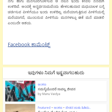
ನಗು ಹಾಗು ಮನಸೂರೆಗೊಳಿಸುವ ಆ ನಟನೆ ಇಂದು ಕೇವಲ ನೆನಪಾಗಿ
ಉಳಿದಿವೆ. ಅಂದಕ್ಕೆ ಅನ್ವರ್ಥನಾಮವೆಂದು ಹೇಳಬಹುದಾದ ಮಧುಬಾಲಳ ಬಗ್ಗೆ
ಚರ್ಚಿಸುವ ಪೀಳಿಗೆಯೂ ಇಂದು ಉಳಿದಿಲ್ಲ. ಮರೆಯಾಗುತ್ತಿರುವ ಪೀಳಿಗೆಯಲ್ಲಿ
ಮರೆಯಾಗದೆ, ಮುಂಬರುವ ಪೀಳಿಗೆಯ ಮನಗಳಲ್ಲೂ ಈಕೆ ಮನೆ ಮಾಡಲಿ
ಎಂಬುದೇ ಆಶಯ.
Facebook ಕಾಮೆಂಟ್ಸ್
ಇವುಗಳೂ ನಿಮಗೆ ಇಷ್ಟವಾಗಬಹುದು
ಅಂಕಣ
ಸಮಸ್ಯೆಯೆಂದರೆ ಸಾವಲ್ಲ, ಜೀವನ
by
Manu Vaidya
Featured
•
ಅಂಕಣ
•
ಜೇಡನ ಜಾಡು ಹಿಡಿದು..