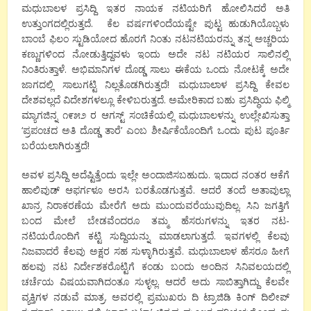
ಮಧುಬಾಲಳ ಪ್ರಸಿದ್ದಿ ಇತರ ನಾಯಕ ನಟಿಯರಿಗೆ ಹೋಲಿಸಿದರೆ ಅತಿ
ಉತ್ತುಂಗದಲ್ಲಿರುತ್ತದೆ. ಕೆಲ ವರ್ಷಗಳಿಂದೆಯಷ್ಟೇ ಪುಟ್ಟ ಹುಡುಗಿಯೊಬ್ಬಳು
ಬಾಂಬೆ ಫಿಲಂ ಸ್ಟುಡಿಯೋದ ಹೊರಗೆ ನಿಂತು ನಟನಟಿಯರನ್ನು ತನ್ನ ಅಚ್ಚರಿಯ
ಕಣ್ಣುಗಳಿಂದ ನೋಡುತ್ತಿದ್ದವಳು ಇಂದು ಅದೇ ನಟ ನಟಿಯರ ಸಾಲಿನಲ್ಲಿ
ನಿಂತಿರುತ್ತಾಳೆ. ಅಭಿಮಾನಿಗಳ ದೊಡ್ಡ ಸಾಲು ಈಕೆಯ ಒಂದು ನೋಟಕ್ಕೆ ಅದೇ
ಜಾಗದಲ್ಲಿ ಸಾಲುಗಟ್ಟಿ ನಿಲ್ಲತೊಡಗಿರುತ್ತದೆ! ಮಧುಬಾಲಾಳ ಪ್ರಸಿದ್ದಿ ಕೇವಲ
ದೇಶವಲ್ಲದೆ ವಿದೇಶಗಳಲ್ಲೂ ಕೇಳಿಬರುತ್ತದೆ. ಅಮೇರಿಕಾದ ಬಹು ಪ್ರಸಿದ್ಧಿಯ ಫಿಲ್ಮಿ
ಮ್ಯಾಗಜಿನ್ನ ೧೯೫೨ ರ ಆಗಸ್ಟ್ ಸಂಚಿಕೆಯಲ್ಲಿ ಮಧುಬಾಲಳನ್ನು ಉಲ್ಲೇಖಿಸುತ್ತಾ
‘ಪ್ರಪಂಚದ ಅತಿ ದೊಡ್ಡ ತಾರೆ’ ಎಂಬ ಶೀರ್ಷಿಕೆಯೊಂದಿಗೆ ಒಂದು ಪುಟ ಪೂರ್ತಿ
ಬರೆಯಲಾಗಿರುತ್ತದೆ!
ಅವಳ ಪ್ರಸಿದ್ದಿ ಅದೆಷ್ಟಿತ್ತೆಂದು ಇಲ್ಲೇ ಅಂದಾಜಿಸಬಹುದು. ಇದಾದ ನಂತರ ಆಕೆಗೆ
ಹಾಲಿವುಡ್ ಆಫರ್ಗಳೂ ಅರಸಿ ಬರತೊಡಗುತ್ತವೆ. ಆದರೆ ತಂದೆ ಅತಾವುಲ್ಲಾ
ಖಾನ್ರ ನಿರಾಕರಣೆಯ ಮೇರೆಗೆ ಅದು ಮುಂದುವರೆಯುವುದಿಲ್ಲ. ಸಿನಿ ಜಗತ್ತಿಗೆ
ಬಂದ ಮೇಲೆ ಬೇಡವೆಂದರೂ ತಮ್ಮ ಹೆಸರುಗಳನ್ನು ಇತರ ನಟ-
ನಟಿಯರೊಂದಿಗೆ ಕಟ್ಟಿ ಸುದ್ದಿಯನ್ನು ಮಾಡಲಾಗುತ್ತದೆ. ಇವಗಳಲ್ಲಿ ಕೆಲವು
ನಿಜವಾದರೆ ಕೆಲವು ಅಕ್ಷರ ಸಹ ಸುಳ್ಳಾಗಿರುತ್ತವೆ. ಮಧುಬಾಲಾಳ ಹೆಸರೂ ಹೀಗೆ
ಹಲವು ನಟ ನಿರ್ದೇಶಕರೊಟ್ಟಿಗೆ ಕಂಡು ಬಂದು ಅಂದಿನ ಸಿನಿವಲಯದಲ್ಲಿ
ಚರ್ಚೆಯ ವಿಷಯವಾಗಿದಂತೂ ಸುಳ್ಳಲ್ಲ. ಆದರೆ ಅದು ಸಾಬಿತ್ತಾಗಿದ್ದು ಕೆಲವೇ
ವ್ಯಕ್ತಿಗಳ ನಡುವೆ ಮಾತ್ರ. ಅವರಲ್ಲಿ ಪ್ರಮುಖರು ದಿ ಟ್ರಾಜಿಡಿ ಕಿಂಗ್ ದಿಲೀಪ್