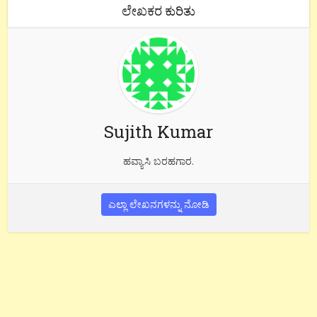
ಲೇಖಕರ ಕುರಿತು
Sujith Kumar
ಹವ್ಯಾಸಿ ಬರಹಗಾರ.
ಎಲ್ಲಾ ಲೇಖನಗಳನ್ನು ನೋಡಿ