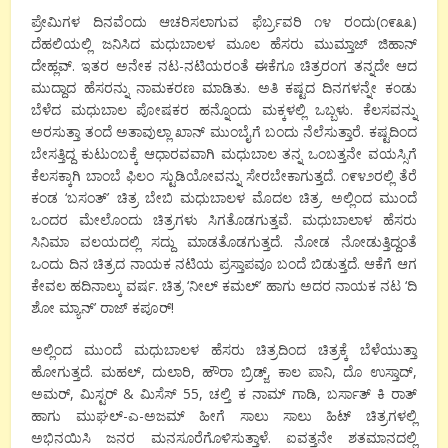
ಪ್ರೇಮಿಗಳ ದಿನವೆಂದು ಆಚರಿಸಲಾಗುವ ಫೆರ್ಬ್ರವರಿ ೧೪ ರಂದು(೧೯೩೩)
ದೆಹಲಿಯಲ್ಲಿ ಜನಿಸಿದ ಮಧುಬಾಲಳ ಮೂಲ ಹೆಸರು ಮುಮ್ತಾಜ್ ಜಿಹಾನ್
ದೇಹ್ಲವ್. ಇತರ ಅನೇಕ ನಟ-ನಟಿಯರಂತೆ ಈಕೆಗೂ ಚಿತ್ರರಂಗ ತನ್ನದೇ ಆದ
ಮುದ್ದಾದ ಹೆಸರನ್ನು ನಾಮಕರಣ ಮಾಡಿತು. ಅತಿ ಕಷ್ಟದ ದಿನಗಳನ್ನೇ ಕಂಡು
ಬೆಳೆದ ಮಧುಬಾಲ ಪೋಷಕರ ಹನ್ನೊಂದು ಮಕ್ಕಳಲ್ಲಿ ಒಬ್ಬಳು. ಕೆಲಸವನ್ನು
ಅರಸುತ್ತಾ ತಂದೆ ಅತಾವುಲ್ಲಾ ಖಾನ್ ಮುಂಬೈಗೆ ಬಂದು ನೆಲೆಸುತ್ತಾರೆ. ಕಷ್ಟದಿಂದ
ಬೇಸತ್ತಿದ್ದ ಕುಟುಂಬಕ್ಕೆ ಆಧಾರವವಾಗಿ ಮಧುಬಾಲ ತನ್ನ ಒಂಬತ್ತನೇ ವಯಸ್ಸಿಗೆ
ಕೆಲಸಕ್ಕಾಗಿ ಬಾಂಬೆ ಫಿಲಂ ಸ್ಟುಡಿಯೋವನ್ನು ಸೇರಬೇಕಾಗುತ್ತದೆ. ೧೯೪೨ರಲ್ಲಿ ತೆರೆ
ಕಂಡ ‘ಬಸಂತ್’ ಚಿತ್ರ ಬೇಬಿ ಮಧುಬಾಲಳ ಮೊದಲ ಚಿತ್ರ. ಅಲ್ಲಿಂದ ಮುಂದೆ
ಒಂದರ ಮೇಲೊಂದು ಚಿತ್ರಗಳು ಸಿಗತೊಡಗುತ್ತವೆ. ಮಧುಬಾಲಾಳ ಹೆಸರು
ಸಿನಿಮಾ ವಲಯದಲ್ಲಿ ಸದ್ದು ಮಾಡತೊಡಗುತ್ತದೆ. ನೋಡ ನೋಡುತ್ತಿದ್ದಂತೆ
ಒಂದು ದಿನ ಚಿತ್ರದ ನಾಯಕ ನಟಿಯ ಪ್ರಸ್ತಾಪವೂ ಬಂದೆ ಬಿಡುತ್ತದೆ. ಆಕೆಗೆ ಆಗ
ಕೇವಲ ಹದಿನಾಲ್ಕು ವರ್ಷ. ಚಿತ್ರ ‘ನೀಲ್ ಕಮಲ್’ ಹಾಗು ಅದರ ನಾಯಕ ನಟ ‘ದಿ
ಶೋ ಮ್ಯಾನ್’ ರಾಜ್ ಕಪೂರ್!
ಅಲ್ಲಿಂದ ಮುಂದೆ ಮಧುಬಾಲಳ ಹೆಸರು ಚಿತ್ರದಿಂದ ಚಿತ್ರಕ್ಕೆ ಬೆಳೆಯುತ್ತಾ
ಹೋಗುತ್ತದೆ. ಮಹಲ್, ದುಲಾರಿ, ಹೌರಾ ಬ್ರಿಡ್ಜ್, ಕಾಲ ಪಾನಿ, ದೊ ಉಸ್ತಾದ್,
ಅಮರ್, ಮಿಸ್ಟರ್ & ಮಿಸೆಸ್ 55, ಚಲ್ತಿ ಕ ನಾಮ್ ಗಾಡಿ, ಬರ್ಸಾತ್ ಕಿ ರಾತ್
ಹಾಗು ಮುಘಲ್-ಎ-ಅಜಮ್ ಹೀಗೆ ಸಾಲು ಸಾಲು ಹಿಟ್ ಚಿತ್ರಗಳಲ್ಲಿ
ಅಭಿನಯಿಸಿ ಜನರ ಮನಸೂರೆಗೊಳಿಸುತ್ತಾಳೆ. ಐವತ್ತನೇ ಶತಮಾನದಲ್ಲಿ