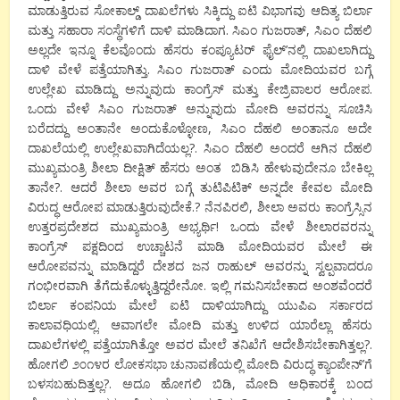
ಮಾಡುತ್ತಿರುವ ಸೋಕಾಲ್ಡ್ ದಾಖಲೆಗಳು ಸಿಕ್ಕಿದ್ದು ಐಟಿ ವಿಭಾಗವು ಆದಿತ್ಯ ಬಿರ್ಲಾ
ಮತ್ತು ಸಹಾರಾ ಸಂಸ್ಥೆಗಳಿಗೆ ದಾಳಿ ಮಾಡಿದಾಗ. ಸಿಎಂ ಗುಜರಾತ್, ಸಿಎಂ ದೆಹಲಿ
ಅಲ್ಲದೇ ಇನ್ನೂ ಕೆಲವೊಂದು ಹೆಸರು ಕಂಪ್ಯೂಟರ್ ಫೈಲ್’ನಲ್ಲಿ ದಾಖಲಾಗಿದ್ದು
ದಾಳಿ ವೇಳೆ ಪತ್ತೆಯಾಗಿತ್ತು. ಸಿಎಂ ಗುಜರಾತ್ ಎಂದು ಮೋದಿಯವರ ಬಗ್ಗೆ
ಉಲ್ಲೇಖ ಮಾಡಿದ್ದು ಅನ್ನುವುದು ಕಾಂಗ್ರೆಸ್ ಮತ್ತು ಕೇಜ್ರಿವಾಲರ ಆರೋಪ.
ಒಂದು ವೇಳೆ ಸಿಎಂ ಗುಜರಾತ್ ಅನ್ನುವುದು ಮೋದಿ ಅವರನ್ನು ಸೂಚಿಸಿ
ಬರೆದದ್ದು ಅಂತಾನೇ ಅಂದುಕೊಳ್ಳೋಣ, ಸಿಎಂ ದೆಹಲಿ ಅಂತಾನೂ ಅದೇ
ದಾಖಲೆಯಲ್ಲಿ ಉಲ್ಲೇಖವಾಗಿದೆಯಲ್ಲ?. ಸಿಎಂ ದೆಹಲಿ ಅಂದರೆ ಆಗಿನ ದೆಹಲಿ
ಮುಖ್ಯಮಂತ್ರಿ ಶೀಲಾ ದೀಕ್ಷಿತ್ ಹೆಸರು ಅಂತ ಬಿಡಿಸಿ ಹೇಳುವುದೇನೂ ಬೇಕಿಲ್ಲ
ತಾನೇ?. ಆದರೆ ಶೀಲಾ ಅವರ ಬಗ್ಗೆ ತುಟಿಪಿಟಿಕ್ ಅನ್ನದೇ ಕೇವಲ ಮೋದಿ
ವಿರುದ್ಧ ಆರೋಪ ಮಾಡುತ್ತಿರುವುದೇಕೆ.? ನೆನಪಿರಲಿ, ಶೀಲಾ ಅವರು ಕಾಂಗ್ರೆಸ್ಸಿನ
ಉತ್ತರಪ್ರದೇಶದ ಮುಖ್ಯಮಂತ್ರಿ ಅಭ್ಯರ್ಥಿ! ಒಂದು ವೇಳೆ ಶೀಲಾರವರನ್ನು
ಕಾಂಗ್ರೆಸ್ ಪಕ್ಷದಿಂದ ಉಚ್ಚಾಟನೆ ಮಾಡಿ ಮೋದಿಯವರ ಮೇಲೆ ಈ
ಆರೋಪವನ್ನು ಮಾಡಿದ್ದರೆ ದೇಶದ ಜನ ರಾಹುಲ್ ಅವರನ್ನು ಸ್ವಲ್ಪವಾದರೂ
ಗಂಭೀರವಾಗಿ ತೆಗೆದುಕೊಳ್ಳುತ್ತಿದ್ದರೇನೋ. ಇಲ್ಲಿ ಗಮನಿಸಬೇಕಾದ ಅಂಶವೆಂದರೆ
ಬಿರ್ಲಾ ಕಂಪನಿಯ ಮೇಲೆ ಐಟಿ ದಾಳಿಯಾಗಿದ್ದು ಯುಪಿಎ ಸರ್ಕಾರದ
ಕಾಲಾವಧಿಯಲ್ಲಿ. ಆವಾಗಲೇ ಮೋದಿ ಮತ್ತು ಉಳಿದ ಯಾರೆಲ್ಲಾ ಹೆಸರು
ದಾಖಲೆಗಳಲ್ಲಿ ಪತ್ತೆಯಾಗಿತ್ತೋ ಅವರ ಮೇಲೆ ತನಿಖೆಗೆ ಆದೇಶಿಸಬೇಕಾಗಿತ್ತಲ್ಲ?.
ಹೋಗಲಿ ೨೦೧೪ರ ಲೋಕಸಭಾ ಚುನಾವಣೆಯಲ್ಲಿ ಮೋದಿ ವಿರುದ್ಧ ಕ್ಯಾಂಪೇನ್’ಗೆ
ಬಳಸಬಹುದಿತ್ತಲ್ಲ?. ಅದೂ ಹೋಗಲಿ ಬಿಡಿ, ಮೋದಿ ಅಧಿಕಾರಕ್ಕೆ ಬಂದ