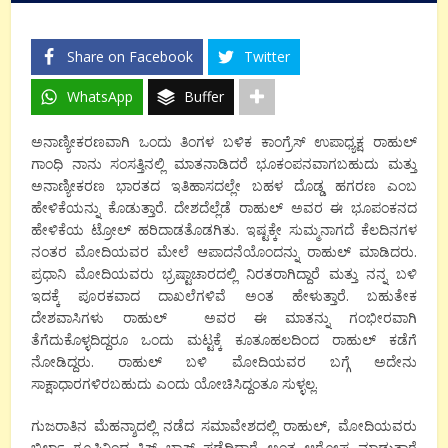
Share on Facebook
Twitter
WhatsApp
Buffer
ಅನಾಣ್ಯೀಕರಣವಾಗಿ ಒಂದು ತಿಂಗಳ ಬಳಿಕ ಕಾಂಗ್ರೆಸ್ ಉಪಾಧ್ಯಕ್ಷ ರಾಹುಲ್
ಗಾಂಧಿ ನಾನು ಸಂಸತ್ತಿನಲ್ಲಿ ಮಾತನಾಡಿದರೆ ಭೂಕಂಪನವಾಗಬಹುದು ಮತ್ತು
ಅನಾಣ್ಯೀಕರಣ ಭಾರತದ ಇತಿಹಾಸದಲ್ಲೇ ಬಹಳ ದೊಡ್ಡ ಹಗರಣ ಎಂಬ
ಹೇಳಿಕೆಯನ್ನು ಕೊಡುತ್ತಾರೆ. ದೇಶದೆಲ್ಲೆಡೆ ರಾಹುಲ್ ಅವರ ಈ ಭೂಪಂಕನದ
ಹೇಳಿಕೆಯ ಟ್ರೋಲ್ ಹರಿದಾಡತೊಡಗಿತು. ಇಷ್ಟಕ್ಕೇ ಸುಮ್ಮನಾಗದೆ ಕೆಲದಿನಗಳ
ನಂತರ ಮೋದಿಯವರ ಮೇಲೆ ಆಪಾದನೆಯೊಂದನ್ನು ರಾಹುಲ್ ಮಾಡಿದರು.
ಪ್ರಧಾನಿ ಮೋದಿಯವರು ಭ್ರಷ್ಟಾಚಾರದಲ್ಲಿ ನಿರತರಾಗಿದ್ದಾರೆ ಮತ್ತು ನನ್ನ ಬಳಿ
ಇದಕ್ಕೆ ಪೂರಕವಾದ ದಾಖಲೆಗಳಿವೆ ಅಂತ ಹೇಳುತ್ತಾರೆ. ಬಹುತೇಕ
ದೇಶವಾಸಿಗಳು ರಾಹುಲ್ ಅವರ ಈ ಮಾತನ್ನು ಗಂಭೀರವಾಗಿ
ತೆಗೆದುಕೊಳ್ಳದಿದ್ದರೂ ಒಂದು ಮಟ್ಟಕ್ಕೆ ಕೂತೂಹಲದಿಂದ ರಾಹುಲ್ ಕಡೆಗೆ
ನೋಡಿದ್ದರು. ರಾಹುಲ್ ಬಳಿ ಮೋದಿಯವರ ಬಗ್ಗೆ ಅದೇನು
ಸಾಕ್ಷಾಧಾರಗಳಿರಬಹುದು ಎಂದು ಯೋಚಿಸಿದ್ದಂತೂ ಸುಳ್ಳಲ್ಲ.
ಗುಜರಾತಿನ ಮೆಹನ್ಶಾದಲ್ಲಿ ನಡೆದ ಸಮಾವೇಶದಲ್ಲಿ ರಾಹುಲ್, ಮೋದಿಯವರು
ಬಿರ್ಲಾ ಗ್ರೂಪಿನಿಂದ ಕಿಕ್ ಬ್ಯಾಕ್ ಪಡೆದಿದ್ದಾರೆ ಅಂತ ಆರೋಪ ಮಾಡುತ್ತಾರೆ