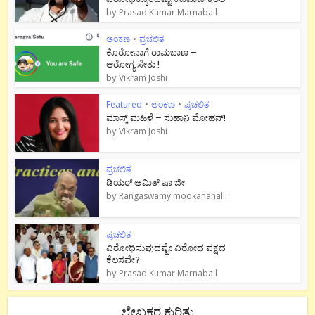
by
Prasad Kumar Marnabail
ಅಂಕಣ
•
ಪ್ರಚಲಿತ
ಕೊರೋನಾಗೆ ರಾಮಬಾಣ –
ಆರೋಗ್ಯ ಸೇತು !
by
Vikram Joshi
Featured
•
ಅಂಕಣ
•
ಪ್ರಚಲಿತ
ಮಾಸ್ಕ್ ಮಹಿಳೆ – ಸುಹಾನಿ ಮೋಹನ್!
by
Vikram Joshi
ಪ್ರಚಲಿತ
ಡಿಯರ್ ಅಮಿತ್ ಷಾ ಜೀ
by
Rangaswamy mookanahalli
ಪ್ರಚಲಿತ
ವಿರೋಧಿಸುವುದಷ್ಟೇ ವಿರೋಧ ಪಕ್ಷದ
ಕೆಲಸವೇ?
by
Prasad Kumar Marnabail
ಲೇಖಕರ ಕುರಿತು