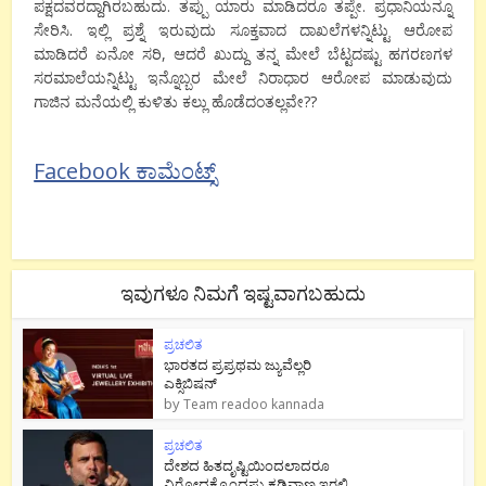
ಪಕ್ಷದವರದ್ದಾಗಿರಬಹುದು. ತಪ್ಪು ಯಾರು ಮಾಡಿದರೂ ತಪ್ಪೇ. ಪ್ರಧಾನಿಯನ್ನೂ
ಸೇರಿಸಿ. ಇಲ್ಲಿ ಪ್ರಶ್ನೆ ಇರುವುದು ಸೂಕ್ತವಾದ ದಾಖಲೆಗಳನ್ನಿಟ್ಟು ಆರೋಪ
ಮಾಡಿದರೆ ಏನೋ ಸರಿ, ಆದರೆ ಖುದ್ದು ತನ್ನ ಮೇಲೆ ಬೆಟ್ಟದಷ್ಟು ಹಗರಣಗಳ
ಸರಮಾಲೆಯನ್ನಿಟ್ಟು ಇನ್ನೊಬ್ಬರ ಮೇಲೆ ನಿರಾಧಾರ ಆರೋಪ ಮಾಡುವುದು
ಗಾಜಿನ ಮನೆಯಲ್ಲಿ ಕುಳಿತು ಕಲ್ಲು ಹೊಡೆದಂತಲ್ಲವೇ??
Facebook ಕಾಮೆಂಟ್ಸ್
ಇವುಗಳೂ ನಿಮಗೆ ಇಷ್ಟವಾಗಬಹುದು
ಪ್ರಚಲಿತ
ಭಾರತದ ಪ್ರಪ್ರಥಮ ಜ್ಯುವೆಲ್ಲರಿ
ಎಕ್ಸಿಬಿಷನ್
by
Team readoo kannada
ಪ್ರಚಲಿತ
ದೇಶದ ಹಿತದೃಷ್ಟಿಯಿಂದಲಾದರೂ
ವಿರೋಧಕ್ಕೊಂದಷ್ಟು ಕಡಿವಾಣ ಇರಲಿ