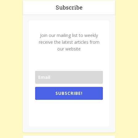
Subscribe
Join our mailing list to weekly
receive the latest articles from
our website
SUBSCRIBE!
One e-mail a week. We don't spam.
Don't forget to check the promotional
tab if you are using gmail.