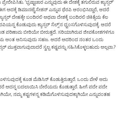
ಸಿತು. ’ಭ್ರಷ್ಟಾಚಾರ ಎನ್ನುವುದು ಈ ದೇಶಕ್ಕೆ ತಗುಲಿರುವ ಕ್ಯಾನ್ಸರ್’
 ಈಗ ಅದಕ್ಕೆ ಡಿಮಾನಟೈಸೇಶನ್ ಎನ್ನುವ ಥೆರಪಿ ಆರಂಭಿಸಿದ್ದಾರೆ, ಆದರೆ
ಕ್ಯಾನ್ಸರ್ ದೇಹಕ್ಕೇ ಬಂದಿರಲಿ ಅಥವಾ ದೇಶಕ್ಕೆ ಬಂದಿರಲಿ ಚಿಕಿತ್ಸೆಯ ಕೆಲ
ನ್ನ ಕೊಡುವುದು ಕ್ಯಾನ್ಸರ್ ಸೆಲ್ಸ್’ನ ಧ್ವಂಸಗೊಳಿಸುವುದಕ್ಕೆ. ಆದರೆ
 ಪರಿಣಾಮ ಬೀರಿಯೇ ಬೀರುತ್ತದೆ. ಸರಿಯಾಗಿರುವ ಜೀವಕೋಶಗಳಿಗೂ
ಯಾಯ ಅಂತ ಅನಿಸುವುದು ಸಹಜ. ಆದರೆ ಅದರಿಂದ ನಂತರ ಒಂದು
್ ಮುಕ್ತವಾಗುವುದಾದರೆ ಸ್ವಲ್ಪ ಕಷ್ಟವನ್ನು ಸಹಿಸಿಕೊಳ್ಳಬಹುದು ಅಲ್ಲವಾ.?
ಳಿಸುವುದಕ್ಕೆ ಕೂಡ ಮೆಡಿಸಿನ್ ಕೊಡುತ್ತಿರುತ್ತಾರೆ. ಒಂದು ವೇಳೆ ಅದು
ರೆ ಅದನ್ನ ಬದಲಾಯಿಸಿ ಬೇರೆಯದು ಕೊಡುತ್ತಾರೆ. ಹೀಗೆ ಪದೇ ಪದೇ
ಾಗಿಯೇ, ನಮ್ಮ ಕಷ್ಟಗಳನ್ನ ಕಡಿಮೆಗೊಳಿಸುವುದಕ್ಕಾಗಿಯೇ ಎನ್ನುವಂತಹ