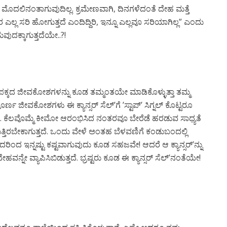
ಮೊದಲಿನಂತಾಗುವುದಿಲ್ಲ. ಕ್ರಮೇಣವಾಗಿ, ದಿನಗಳೆದಂತೆ ದೇಹ ಮತ್ತೆ
ಎಲ್ಲ ಸರಿ ಹೋಗುತ್ತದೆ ಎಂದಿದ್ದಿರಿ, ಇನ್ನೂ ಎಲ್ಲವೂ ಸರಿಯಾಗಿಲ್ಲ” ಎಂದು
ುದಕ್ಕಾಗುತ್ತದೆಯೇ..?!
ಅಕ್ಕ-ಪಕ್ಕದ ಜೀವಕೋಶಗಳನ್ನು ಕೂಡ ತಮ್ಮಂತಯೇ ಮಾಡಿಕೊಳ್ಳುತ್ತಾ ತಮ್ಮ
ಪೂರ್ಣ ಜೀವಕೋಶಗಳು ಈ ಕ್ಯಾನ್ಸರ್ ಸೆಲ್’ಗೆ ’ಸ್ಟಾಪ್’ ಸಿಗ್ನಲ್ ಕೊಟ್ಟರೂ
ೆ. ಕೆಲವೊಮ್ಮೆ ಕೀಮೋ ಆರಂಭಿಸಿದ ನಂತರವೂ ಬೇರೆಡೆ ಹರಡುವ ಸಾಧ್ಯತೆ
ುತ್ತಿರಬೇಕಾಗುತ್ತದೆ. ಒಂದು ವೇಳೆ ಅಂತಹ ಬೆಳವಣಿಗೆ ಕಂಡುಬಂದಲ್ಲಿ
 ಅದರಿಂದ ಇನ್ನಷ್ಟು ಕಷ್ಟವಾಗುವುದು ಕೂಡ ಸಹಜವೇ! ಆದರೆ ಆ ಕ್ಯಾನ್ಸರ್’ನ್ನು
್ನೇ ವ್ಯಾಪಿಸಿಬಿಡುತ್ತದೆ. ಭ್ರಷ್ಟರು ಕೂಡ ಈ ಕ್ಯಾನ್ಸರ್ ಸೆಲ್’ನಂತೆಯೇ!