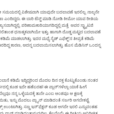
ಮಯದಲ್ಲಿ ವಿಶೇಷವಾಗಿ ಯಾವುದೇ ಬದಲಾವಣೆ ಇರಲಿಲ್ಲ. ನಾಲ್ಕನೇ
ಂದಿದ್ದರು. ಈ ಬಾರಿ ಟೆಸ್ಟ್ ಮಾಡಿ ನೋಡಿ ಕೀಮೋ ಯಾವ ರೀತಿಯ
ವಾಗಿದ್ದಲ್ಲಿ, ಪರಿಣಾಮಕಾರಿಯಾಗದಿದ್ದಲ್ಲಿ ಮತ್ತೆ ಅವರ ಸ್ಟ್ರ್ಯಾಟಜಿ
ಫಲಿತಾಂಶ ಧನಾತ್ಮಕವಾಗಿಯೇ ಇತ್ತು. ಹಾಗಾಗಿ ದೊಡ್ಡ ಮಟ್ಟದ ಬದಲಾವಣೆ
ಡಿಮೆ ಮಾಡಲಾಗಿತ್ತು. ಇದರ ಮಧ್ಯೆ ಸೈಡ್ ಎಫೆಕ್ಟ್’ನ ತೀವ್ರತೆ ಕಡಿಮೆ
ಿರದಿದ್ದ ಕಾರಣ, ಅದನ್ನ ಬದಲಾಯಿಸಲಾಗಿತ್ತು. ಹೊಸ ಮೆಡಿಸಿನ್ ಒಂದನ್ನ
ಬಾನೆ ಕಡಿಮೆ ಇದ್ದಿದ್ದರಿಂದ ಮೊದಲ ದಿನ ರಕ್ತ ಕೊಟ್ಟುಕೊಂಡು ನಂತರ
್ಲಿ ಕೂಡ ಇದೇ ಹಣೆಬರಹ! ಈ ಪ್ಲಾನ್’ಗಳೆಲ್ಲಾ ಯಾಕೆ ಹೀಗೆ
ದೆಲ್ಲವೂ ನನ್ನ ಒಳ್ಳೆಯದಕ್ಕೆ ತಾನೇ ಎಂಬ ಅಂಶವೂ ಆ ಕ್ಷಣಕ್ಕೆ
ಿತು, ಇನ್ನು ಮೊದಲು ಪ್ಲ್ಯಾನ್ ಮಾಡಿದಂತೆ ಸರ್ಜರಿ ಆಗಬೇಕಷ್ಟೆ
ಕ್ಸ್ ಉಂಟಾಗಿತ್ತು. ಸಣ್ಣ ಇನ್’ಫೆಕ್ಷನ್ ಕೂಡ ಆಗದೇ ಇರಲಿ ಎನ್ನುವಂತಹ
ವು ಪ್ಲಾನ್ ಮಾಡಿದಂತಾಗುವುದಿಲ್ಲ. ಕೆಲವೊಮ್ಮೆ ಈ ರೀತಿಯ ಅನಿರೀಕ್ಷಿತ