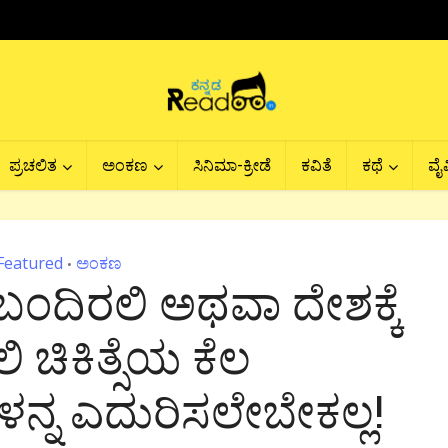
ಪ್ರಚಲಿತ
ಅಂಕಣ
ಸಿನಿಮಾ-ಕ್ರೀಡೆ
ಕವಿತೆ
ಕಥೆ
ವೈವ
Featured
ಅಂಕಣ
•
ಕೇ ಬಂದಿರಲಿ ಅಥವಾ ದೇಶಕ್ಕೆ
 ಚಿಕಿತ್ಸೆಯ ಕೆಲ
ನ್ನ ಎದುರಿಸಲೇಬೇಕಲ್ಲ!