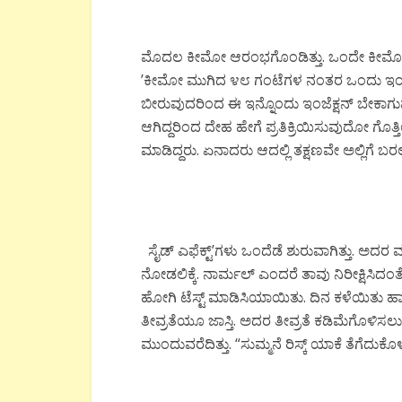
ಮೊದಲ ಕೀಮೋ ಆರಂಭಗೊಂಡಿತ್ತು. ಒಂದೇ ಕೀಮೊವನ್ನು 
’ಕೀಮೋ ಮುಗಿದ ೪೮ ಗಂಟೆಗಳ ನಂತರ ಒಂದು ಇಂಜೆಕ
ಬೀರುವುದರಿಂದ ಈ ಇನ್ನೊಂದು ಇಂಜೆಕ್ಷನ್ ಬೇಕಾ
ಆಗಿದ್ದರಿಂದ ದೇಹ ಹೇಗೆ ಪ್ರತಿಕ್ರಿಯಿಸುವುದೋ ಗೊತ್ತಿಲ
ಮಾಡಿದ್ದರು. ಏನಾದರು ಆದಲ್ಲಿ ತಕ್ಷಣವೇ ಅಲ್ಲಿಗೆ ಬ
ಸೈಡ್ ಎಫೆಕ್ಟ್’ಗಳು ಒಂದೆಡೆ ಶುರುವಾಗಿತ್ತು. ಅದರ 
ನೋಡಲಿಕ್ಕೆ. ನಾರ್ಮಲ್ ಎಂದರೆ ತಾವು ನಿರೀಕ್ಷಿಸಿದ
ಹೋಗಿ ಟೆಸ್ಟ್ ಮಾಡಿಸಿಯಾಯಿತು. ದಿನ ಕಳೆಯಿತು ಹಾ
ತೀವ್ರತೆಯೂ ಜಾಸ್ತಿ. ಅದರ ತೀವ್ರತೆ ಕಡಿಮೆಗೊಳಿಸಲು
ಮುಂದುವರೆದಿತ್ತು. “ಸುಮ್ಮನೆ ರಿಸ್ಕ್ ಯಾಕೆ ತೆಗೆದುಕೊಳ