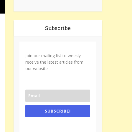
Subscribe
Join our mailing list to weekly
receive the latest articles from
our website
SUBSCRIBE!
One e-mail a week. We don't spam.
Don't forget to check the promotional
tab if you are using gmail.