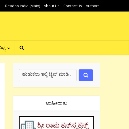
Readoo India (Main)
About Us
Contact Us
Authors
ಿಧ್ಯ
ಜಾಹೀರಾತು