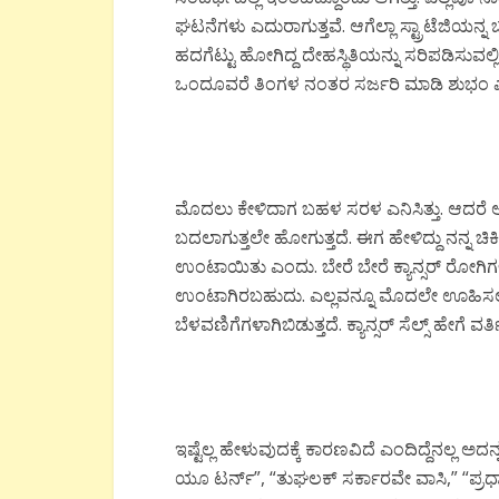
ಘಟನೆಗಳು ಎದುರಾಗುತ್ತವೆ. ಆಗೆಲ್ಲಾ ಸ್ಟ್ರಾಟೆಜಿಯನ
ಹದಗೆಟ್ಟು ಹೋಗಿದ್ದ ದೇಹಸ್ಥಿತಿಯನ್ನು ಸರಿಪಡಿಸು
ಒಂದೂವರೆ ತಿಂಗಳ ನಂತರ ಸರ್ಜರಿ ಮಾಡಿ ಶುಭಂ 
ಮೊದಲು ಕೇಳಿದಾಗ ಬಹಳ ಸರಳ ಎನಿಸಿತ್ತು. ಆದರೆ ಆ ಪ್
ಬದಲಾಗುತ್ತಲೇ ಹೋಗುತ್ತದೆ. ಈಗ ಹೇಳಿದ್ದು ನನ್ನ ಚಿಕಿ
ಉಂಟಾಯಿತು ಎಂದು. ಬೇರೆ ಬೇರೆ ಕ್ಯಾನ್ಸರ್ ರೋಗಿ
ಉಂಟಾಗಿರಬಹುದು. ಎಲ್ಲವನ್ನೂ ಮೊದಲೇ ಊಹಿಸಲು 
ಬೆಳವಣಿಗೆಗಳಾಗಿಬಿಡುತ್ತದೆ. ಕ್ಯಾನ್ಸರ್ ಸೆಲ್ಸ್ ಹೇಗೆ ವ
ಇಷ್ಟೆಲ್ಲ ಹೇಳುವುದಕ್ಕೆ ಕಾರಣವಿದೆ ಎಂದಿದ್ದೆನಲ್ಲ ಅದನ್ನ 
ಯೂ ಟರ್ನ್”, “ತುಘಲಕ್ ಸರ್ಕಾರವೇ ವಾಸಿ,” “ಪ್ರಧಾನ 