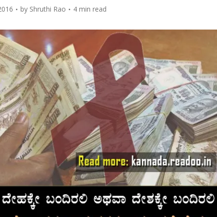
2016
by
Shruthi Rao
4 min read