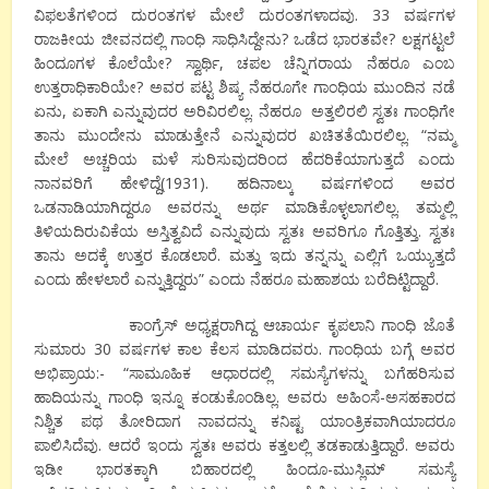
ವಿಫಲತೆಗಳಿಂದ ದುರಂತಗಳ ಮೇಲೆ ದುರಂತಗಳಾದವು. 33 ವರ್ಷಗಳ
ರಾಜಕೀಯ ಜೀವನದಲ್ಲಿ ಗಾಂಧಿ ಸಾಧಿಸಿದ್ದೇನು? ಒಡೆದ ಭಾರತವೇ? ಲಕ್ಷಗಟ್ಟಲೆ
ಹಿಂದೂಗಳ ಕೊಲೆಯೇ? ಸ್ವಾರ್ಥಿ, ಚಪಲ ಚೆನ್ನಿಗರಾಯ ನೆಹರೂ ಎಂಬ
ಉತ್ತರಾಧಿಕಾರಿಯೇ? ಅವರ ಪಟ್ಟ ಶಿಷ್ಯ ನೆಹರೂಗೇ ಗಾಂಧಿಯ ಮುಂದಿನ ನಡೆ
ಏನು, ಏಕಾಗಿ ಎನ್ನುವುದರ ಅರಿವಿರಲಿಲ್ಲ. ನೆಹರೂ ಅತ್ತಲಿರಲಿ ಸ್ವತಃ ಗಾಂಧಿಗೇ
ತಾನು ಮುಂದೇನು ಮಾಡುತ್ತೇನೆ ಎನ್ನುವುದರ ಖಚಿತತೆಯಿರಲಿಲ್ಲ. “ನಮ್ಮ
ಮೇಲೆ ಅಚ್ಚರಿಯ ಮಳೆ ಸುರಿಸುವುದರಿಂದ ಹೆದರಿಕೆಯಾಗುತ್ತದೆ ಎಂದು
ನಾನವರಿಗೆ ಹೇಳಿದ್ದೆ(1931). ಹದಿನಾಲ್ಕು ವರ್ಷಗಳಿಂದ ಅವರ
ಒಡನಾಡಿಯಾಗಿದ್ದರೂ ಅವರನ್ನು ಅರ್ಥ ಮಾಡಿಕೊಳ್ಳಲಾಗಲಿಲ್ಲ. ತಮ್ಮಲ್ಲಿ
ತಿಳಿಯದಿರುವಿಕೆಯ ಅಸ್ತಿತ್ವವಿದೆ ಎನ್ನುವುದು ಸ್ವತಃ ಅವರಿಗೂ ಗೊತ್ತಿತ್ತು. ಸ್ವತಃ
ತಾನು ಅದಕ್ಕೆ ಉತ್ತರ ಕೊಡಲಾರೆ. ಮತ್ತು ಇದು ತನ್ನನ್ನು ಎಲ್ಲಿಗೆ ಒಯ್ಯುತ್ತದೆ
ಎಂದು ಹೇಳಲಾರೆ ಎನ್ನುತ್ತಿದ್ದರು” ಎಂದು ನೆಹರೂ ಮಹಾಶಯ ಬರೆದಿಟ್ಟಿದ್ದಾರೆ.
ಕಾಂಗ್ರೆಸ್ ಅಧ್ಯಕ್ಷರಾಗಿದ್ದ ಆಚಾರ್ಯ ಕೃಪಲಾನಿ ಗಾಂಧಿ ಜೊತೆ
ಸುಮಾರು 30 ವರ್ಷಗಳ ಕಾಲ ಕೆಲಸ ಮಾಡಿದವರು. ಗಾಂಧಿಯ ಬಗ್ಗೆ ಅವರ
ಅಭಿಪ್ರಾಯ:- “ಸಾಮೂಹಿಕ ಆಧಾರದಲ್ಲಿ ಸಮಸ್ಯೆಗಳನ್ನು ಬಗೆಹರಿಸುವ
ಹಾದಿಯನ್ನು ಗಾಂಧಿ ಇನ್ನೂ ಕಂಡುಕೊಂಡಿಲ್ಲ. ಅವರು ಅಹಿಂಸೆ-ಅಸಹಕಾರದ
ನಿಶ್ಚಿತ ಪಥ ತೋರಿದಾಗ ನಾವದನ್ನು ಕನಿಷ್ಟ ಯಾಂತ್ರಿಕವಾಗಿಯಾದರೂ
ಪಾಲಿಸಿದೆವು. ಆದರೆ ಇಂದು ಸ್ವತಃ ಅವರು ಕತ್ತಲಲ್ಲಿ ತಡಕಾಡುತ್ತಿದ್ದಾರೆ. ಅವರು
ಇಡೀ ಭಾರತಕ್ಕಾಗಿ ಬಿಹಾರದಲ್ಲಿ ಹಿಂದೂ-ಮುಸ್ಲಿಮ್ ಸಮಸ್ಯೆ