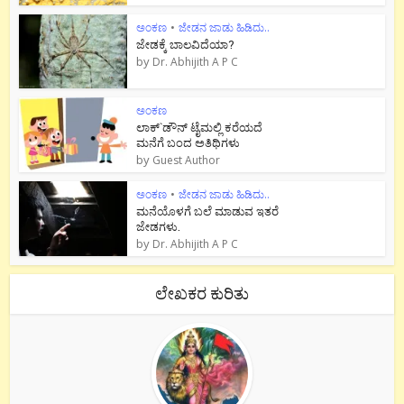
ಅಂಕಣ
•
ಜೇಡನ ಜಾಡು ಹಿಡಿದು..
ಜೇಡಕ್ಕೆ ಬಾಲವಿದೆಯಾ?
by
Dr. Abhijith A P C
ಅಂಕಣ
ಲಾಕ್`ಡೌನ್ ಟೈಮಲ್ಲಿ ಕರೆಯದೆ
ಮನೆಗೆ ಬಂದ ಅತಿಥಿಗಳು
by
Guest Author
ಅಂಕಣ
•
ಜೇಡನ ಜಾಡು ಹಿಡಿದು..
ಮನೆಯೊಳಗೆ ಬಲೆ ಮಾಡುವ ಇತರೆ
ಜೇಡಗಳು.
by
Dr. Abhijith A P C
ಲೇಖಕರ ಕುರಿತು