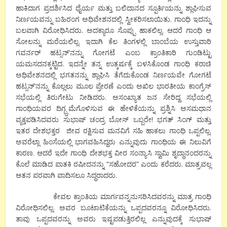
ಹಾಕಿದಾಗ ಪ್ರದರ್ಶಿಸಿದ ಧೈರ್ಯ ಮತ್ತು ಬಲಿದಾನದ ಸ್ಪೂರ್ತಿಯನ್ನು ಶ್ಲಾಘಿಸುವ
ನಿರ್ಣಯವನ್ನು ಬಹಿರಂಗ ಅಧಿವೇಶನದಲ್ಲಿ ಸ್ವೀಕರಿಸಲಾಯಿತು. ಗಾಂಧಿ ಇದನ್ನು
ಬಲವಾಗಿ ವಿರೋಧಿಸಿದರು. ಅದಕ್ಯಾರೂ ಸೊಪ್ಪು ಹಾಕಲಿಲ್ಲ. ಆದರೆ ಗಾಂಧಿ ಆ
ಸೋಲನ್ನು ಮರೆಯಲಿಲ್ಲ. ಇದಾಗಿ ಕೆಲ ತಿಂಗಳಲ್ಲಿ ಬಾಂಬೆಯ ಉಸ್ತುವಾರಿ
ಗವರ್ನರ್ ಹಟ್ಸನ್’ನನ್ನು ಗೋಗಟೆ ಎಂಬ ಕ್ರಾಂತಿಕಾರಿ ಗುಂಡಿಟ್ಟು
ಯಮಸದನಕ್ಕಟ್ಟಿದ. ಇದನ್ನೇ ತನ್ನ ಉತ್ಕರ್ಷಕ್ಕೆ ಬಳಸಿಕೊಂಡ ಗಾಂಧಿ ಕರಾಚಿ
ಅಧಿವೇಶನದಲ್ಲಿ ಭಗತನನ್ನು ಶ್ಲಾಘಿಸಿ ತೆಗೆದುಕೊಂಡ ನಿರ್ಣಯವೇ ಗೋಗಟೆ
ಹಟ್ಸನ್’ನನ್ನು ಕೊಲ್ಲಲು ಮೂಲ ಪ್ರೇರಣೆ ಎಂದು ಅಖಿಲ ಭಾರತೀಯ ಕಾಂಗ್ರೆಸ್
ಸಭೆಯಲ್ಲಿ ತಿರುಗೇಟು ನೀಡಿದರು. ಅಸಂಖ್ಯಾತ ಜನ ಸೇರಿದ್ದ ಸಭೆಯಲ್ಲಿ
ಗಾಂಧಿಯವರ ದಿಗ್ಭ್ರಮೆಗೊಳಿಸುವ ಈ ಹೇಳಿಕೆಯನ್ನು ಪ್ರಶ್ನಿಸಿ ಅಸಮಧಾನ
ವ್ಯಕ್ತಪಡಿಸಿದವರು ಸುಭಾಷ್ ಚಂದ್ರ ಬೋಸ್ ಒಬ್ಬರೇ! ಭಗತ್ ಸಿಂಗ್ ಮತ್ತು
ಇತರ ದೇಶಭಕ್ತರ ಜೀವ ರಕ್ಷಿಸುವ ಮನವಿಗೆ ಸಹಿ ಹಾಕಲು ಗಾಂಧಿ ಒಪ್ಪಲಿಲ್ಲ.
ಅವರೆಲ್ಲಾ ಹಿಂಸೆಯಲ್ಲಿ ಭಾಗವಹಿಸಿದ್ದರು ಎನ್ನುವುದು ಗಾಂಧಿಯ ಈ ನಿಲುವಿಗೆ
ಕಾರಣ. ಆದರೆ ಇದೇ ಗಾಂಧಿ ದೇಶಭಕ್ತ ವೀರ ಸಂನ್ಯಾಸಿ ಸ್ವಾಮಿ ಶೃದ್ಧಾನಂದರನ್ನು
ಕೊಲೆ ಮಾಡಿದ ಪಾತಕಿ ರಷೀದನನ್ನು “ಸಹೋದರ” ಎಂದು ಕರೆದರು. ಮಾತ್ರವಲ್ಲ
ಆತನ ಪರವಾಗಿ ವಾದಿಸಲೂ ಸಿದ್ಧರಾದರು.
ಕೇವಲ ಕ್ರಾಂತಿಯ ಮಾರ್ಗವನ್ನನುಸರಿಸಿದವರನ್ನು ಮಾತ್ರ ಗಾಂಧಿ
ವಿರೋಧಿಸಲಿಲ್ಲ. ಅವರ ಬೂಟಾಟಿಕೆಯನ್ನು ಒಪ್ಪದವರನ್ನೂ ವಿರೋಧಿಸಿದರು.
ತಾವು ಒಪ್ಪದವರನ್ನು ಅವರು ಇಷ್ಟಪಡುತ್ತಿರಲಿಲ್ಲ ಎನ್ನುವುದಕ್ಕೆ ಸುಭಾಷ್