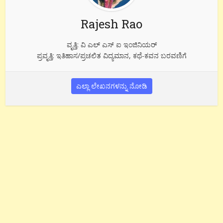
Rajesh Rao
ವೃತ್ತಿ: ವಿ ಎಲ್ ಎಸ್ ಐ ಇಂಜಿನಿಯರ್
ಪ್ರವೃತ್ತಿ: ಇತಿಹಾಸ/ಪ್ರಚಲಿತ ವಿದ್ಯಮಾನ, ಕಥೆ-ಕವನ ಬರವಣಿಗೆ
ಎಲ್ಲಾ ಲೇಖನಗಳನ್ನು ನೋಡಿ