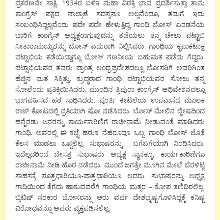
ಪ್ರಕರಣವೇ ಸಾಕ್ಷಿ. 1934ರ ಬಳಿಕ ಮಹಾ ವಿರಕ್ತಿ ಭಾವ ಪ್ರದರ್ಶಿಸುತ್ತಾ ತಾನು
ಕಾಂಗ್ರೆಸ್ ಪಕ್ಷದ ನಾಲ್ಕಾಣೆ ಸದಸ್ಯನೂ ಅಲ್ಲವೆಂದೂ, ತಮಗೆ ಇದು
ಸಂಬಂಧಿಸಿದ್ದಲ್ಲವೆಂದು ಪದೇ ಪದೇ ಹೇಳುತ್ತಿದ್ದ ಗಾಂಧಿ ಬೋಸ್ ಎರಡನೆಯ
ಬಾರಿಗೆ ಕಾಂಗ್ರೆಸ್ ಅಧ್ಯಕ್ಷರಾಗುವುದನ್ನು ತಡೆಯಲು ತನ್ನ ಚೇಲಾ ಪಟ್ಟಾಭಿ
ಸೀತಾರಾಮಯ್ಯರನ್ನು ಬೋಸ್ ಎದುರಾಗಿ ನಿಲ್ಲಿಸಿದರು. ಗಾಂಧಿಯ ಕೃಪಾಕಟಾಕ್ಷ
ಪಟ್ಟಾಭಿಯ ಕಡೆಯಿದ್ದಾಗ್ಯೂ ಬೋಸ್ ಗಣನೀಯ ಬಹುಮತ ಪಡೆದು ಗೆದ್ದರು.
ಪಟ್ಟಾಭಿಯವರ ತವರು ಪ್ರಾಂತ್ಯ ಆಂಧ್ರಪ್ರದೇಶದಲ್ಲೂ ಬೋಸರಿಗೆ ಅವರಿಗಿಂತ
ಹೆಚ್ಚಿನ ಮತ ಸಿಕ್ಕಿತ್ತು. ಕ್ರುದ್ಧರಾದ ಗಾಂಧಿ ಪಟ್ಟಾಭಿಯವರ ಸೋಲು ತನ್ನ
ಸೋಲೆಂದು ಪ್ರತಿಕ್ರಿಯಿಸಿದರು. ಮುಂದಿನ ತ್ರಿಪುರಾ ಕಾಂಗ್ರೆಸ್ ಅಧಿವೇಶನದಲ್ಲೂ
ಭಾಗವಹಿಸದೆ ಹಠ ಸಾಧಿಸಿದರು. ಪೂರ್ತಿ ಕೀಟಲೆಯ ಉಪವಾಸದ ಮೂಲಕ
ರಾಜ್ ಕೋಟದಲ್ಲಿ ಪ್ರತಿಯಾಗಿ ಷೋ ನಡೆಸಿದರು. ಬೋಸ್ ಮೇಲಿನ ದ್ವೇಷದಿಂದ
ಹನ್ನೆರಡು ಜನರನ್ನು ಕಾರ್ಯಕಾರಿಣಿಗೆ ರಾಜೀನಾಮೆ ನೀಡುವಂತೆ ಮಾಡಿದರು
ಗಾಂಧಿ. ಅವರಲ್ಲಿ ಈ ಕಚ್ಛೆ ಹರುಕ ನೆಹರೂವೂ ಒಬ್ಬ. ಗಾಂಧಿ ಬೋಸ್ ಜೊತೆ
ಕೆಲಸ ಮಾಡಲು ಒಪ್ಪಲಿಲ್ಲ. ಸುಭಾಷರನ್ನು ಬಗೆಬಗೆಯಾಗಿ ನಿಂದಿಸಿದರು.
ಇದೆಲ್ಲದರಿಂದ ಬೇಸತ್ತ ಸುಭಾಷರು ಅಧ್ಯಕ್ಷ ಸ್ಥಾನಕ್ಕೂ, ಕಾರ್ಯಕಾರಿಣಿಗೂ
ರಾಜೀನಾಮೆ ನೀಡಿ ಹೊರ ನಡೆದರು. ಮುಂದೆ ಜಗತ್ತೇ ಮೂಗಿನ ಮೇಲೆ ಬೆರಳಿಟ್ಟ
ಸಾಹಸಕ್ಕೆ ಸೂತ್ರಧಾರಿಯೂ-ಪಾತ್ರಧಾರಿಯೂ ಆದರು. ಸುಭಾಷರನ್ನು ಅಧ್ಯಕ್ಷ
ಗಾದಿಯಿಂದ ತೆಗೆದು ಹಾಕುವವರೆಗೆ ಗಾಂಧಿಯ ಮತ್ಸರ – ಕೋಪ ತಣಿದಿರಲಿಲ್ಲ.
ಬ್ರಿಟಿಷ್ ಸರಕಾರ ಬೋಸರನ್ನು ಆರು ವರ್ಷ ದೇಶಭೃಷ್ಟಗೊಳಿಸಿದ್ದಕ್ಕೆ ಕನಿಷ್ಟ
ವಿರೋಧವನ್ನೂ ಅವರು ವ್ಯಕ್ತಪಡಿಸಲಿಲ್ಲ.