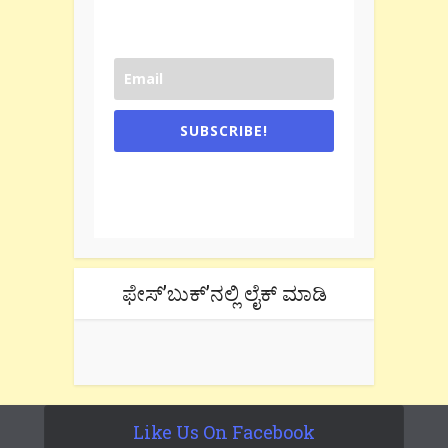
SUBSCRIBE!
One e-mail a week. We don't spam.
Don't forget to check the promotional
tab if you are using gmail.
ಫೇಸ್’ಬುಕ್’ನಲ್ಲಿ ಲೈಕ್ ಮಾಡಿ
Like Us On Facebook