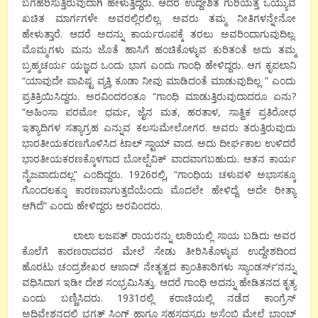
ಬಗೆಹರಿಸುತ್ತಿರುವುದಾಗಿ ಹೇಳುತ್ತಿದ್ದರು. ಆದರೆ ಉದ್ದೇಶಿತ ಗುರಿಯತ್ತ ಒಯ್ಯುವ
ಖಚಿತ ಮಾರ್ಗಗಳೇ ಅವರಲ್ಲಿರಲಿಲ್ಲ. ಅವರು ತಮ್ಮ ನೀತಿಗಳನ್ನೇನೋ
ಹೇಳುತ್ತಾರೆ. ಆದರೆ ಅದನ್ನು ಕಾರ್ಯರೂಪಕ್ಕೆ ತರಲು ಅವರಿಂದಾಗುವುದಿಲ್ಲ.
ಮೊಮ್ಮಗಳು ಮನು ಜೊತೆ ಹಾಸಿಗೆ ಹಂಚಿಕೊಳ್ಳುವ ಕುರಿತಂತೆ ಅದು ತಮ್ಮ
ಬ್ರಹ್ಮಚರ್ಯ ಯಜ್ಞದ ಒಂದು ಭಾಗ ಎಂದು ಗಾಂಧಿ ಹೇಳಿದ್ದರು. ಆಗ ಕೃಪಲಾನಿ
“ಯಾವುದೇ ಪಾಪಿಷ್ಟ ವ್ಯಕ್ತಿ ಕೂಡಾ ನೀವು ಮಾಡಿದಂತೆ ಮಾಡುವುದಿಲ್ಲ ” ಎಂದು
ಪ್ರತಿಕ್ರಿಯಿಸಿದ್ದರು. ಅರವಿಂದರಂತೂ “ಗಾಂಧಿ ಮಾಡುತ್ತಿರುವುದಾದರೂ ಏನು?
“ಅಹಿಂಸಾ ಪರಮೋ ಧರ್ಮ, ಜೈನ ಮತ, ಹರತಾಳ, ಸಾತ್ವಿಕ ಪ್ರತಿರೋಧ
ಇತ್ಯಾದಿಗಳ ಸತ್ಯಾಗ್ರಹ ಎನ್ನುವ ಕಲಸುಮೇಲೋಗರ. ಅವರು ತರುತ್ತಿರುವುದು
ಭಾರತೀಯಕರಣಗೊಳಿಸಿದ ಟಾಲ್ ಸ್ಟಾಯ್ ವಾದ. ಅದು ದೀರ್ಘಕಾಲ ಉಳಿದರೆ
ಭಾರತೀಯಕರಣಕ್ಕೊಳಗಾದ ಬೋಲ್ಷೆವಿಕ್ ವಾದವಾಗಬಹುದು. ಆತನ ಕಾರ್ಯ
ನೈಜವಾದುದಲ್ಲ” ಎಂದಿದ್ದರು. 1926ರಲ್ಲಿ, “ಗಾಂಧಿಯ ಚಳುವಳಿ ಅಭಾಸಕ್ಕೂ
ಗೊಂದಲಕ್ಕೂ ಕಾರಣವಾಗುತ್ತದೆಯೆಂದು ಮೊದಲೇ ಹೇಳಿದ್ದೆ. ಅದೇ ರೀತ್ಯಾ
ಆಗಿದೆ” ಎಂದು ಹೇಳಿದ್ದರು ಅರವಿಂದರು.
ಲಾಲಾ ಲಜಪತ್ ರಾಯರನ್ನು ಲಾಠಿಯಲ್ಲಿ ಸಾಯ ಬಡಿದು ಅವರ
ಕೊಲೆಗೆ ಕಾರಣರಾದವರ ಮೇಲೆ ಸೇಡು ತೀರಿಸಿಕೊಳ್ಳುವ ಉದ್ದೇಶದಿಂದ
ಹೊರಟು ಚಂದ್ರಶೇಖರ ಆಜಾದ್ ನೇತೃತ್ವದ ಕ್ರಾಂತಿಕಾರಿಗಳು ಸ್ಯಾಂಡರ್ಸ್’ನನ್ನು
ವಧಿಸಿದಾಗ ಇಡೀ ದೇಶ ಸಂಭ್ರಮಿಸಿತ್ತು. ಆದರೆ ಗಾಂಧಿ ಅದನ್ನು ಹೇಡಿತನದ ಕೃತ್ಯ
ಎಂದು ಬಣ್ಣಿಸಿದರು. 1931ರಲ್ಲಿ ಕರಾಚಿಯಲ್ಲಿ ನಡೆದ ಕಾಂಗ್ರೆಸ್
ಅಧಿವೇಶನದಲ್ಲಿ ಭಗತ್ ಸಿಂಗ್ ಹಾಗೂ ಸಹಸದಸ್ಯರು ಅಸೆಂಬ್ಲಿ ಮೇಲೆ ಬಾಂಬ್