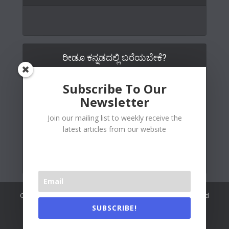
ರೀಡೂ ಕನ್ನಡದಲ್ಲಿ ಬರೆಯಬೇಕೆ?
Subscribe To Our
Newsletter
Join our mailing list to weekly receive the
latest articles from our website
Copywrite© 2026 Readoo Media Private Limited. Created and
maintained by
The Web People
.
SUBSCRIBE!
Readoo India (Main)
About Us
Contact Us
Authors