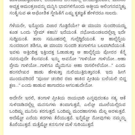
ಅವ್ಯಕ್ತ ಆಮಂತ್ರಣವನ್ನು ಮನ್ನಿಸಿ ಭಾವಗಳಿಗೊಂದು ಆತ್ಮೀಯ ಆಲಿಂಗನವನ್ನಿತ್ತು
ಸಂತೈಸುವ ಈ ಅಘೋಶಿತ ಸ್ನೇಹಿತೆಗೆ ಎಷ್ಟು ಕೃತಜ್ಞತೆ ಹೇಳಿದರೂ ಸಾಲದು.
ಗೆಳೆಯರೇ, ಇನ್ನೊಂದು ವಿಚಾರ ಗೊತ್ತಿದೆಯೇ? ಈ ಮಾಯಾ ಸುಂದರಿಯದ್ದು
ಕೂಡ ಒಂದು ‘ಪ್ರೇಮ್ ಕಹಾನಿ’ ಇದೆಯಂತೆ. ನಭೋಮಂಡಲದಲ್ಲೆಲ್ಲಾ ಇದೇ
ಸುದ್ದಿಯಂತೆ. ತಾರಾ ಸಮೂಹದಲ್ಲಿ ಗುಲ್ಲೆದ್ದಿದೆಯಂತೆ. ಆ ಹಾಲ್ಗೆನ್ನೆಯ
ಸುಂದರಾಂಗ ಶಶಿಗೂ, ಈ ಮಾಯಾ ಸುಂದರಿ ತಂಗಾಳಿಗೂ ಒಲವಾಗಿದೆಯಂತೆ.
ಇವಳು ಅತ್ತಿಂದಿತ್ತ ಇತ್ತಿಂದತ್ತ ಓಡಾಡುತ್ತಾ ಆ ಹಾಲ್ಗೆನ್ನೆಯ ಪೋರನ ಕೆನ್ನೆ
ಸವರುವುದೇ ಕೆಲಸವಂತೆ. ಇನ್ನು ಅವನೋ “ಗಾಳಿಯೋ ಗಾಳಿಯೋ…ಆಹಾ
ಪ್ರೇಮ ಗಾಳಿಯೋ…ಗಾಳಿಗೂ ಮೈಯಿಗೂ ಆಹಾ ರಾಸಲೀಲೆಯೋ…” ಎಂದು
ಹಂಸಲೇಖರ ಹಾಡು ಹೇಳುತ್ತಾ ನುಲಿಯುತ್ತಿರುತ್ತಾನಂತೆ. ಇದು ಹೀಗೆ
ಮುಂದುವರಿದರೆ “ಪೂರ್ಣ ಚಂದಿರ ರಜಾ ಹಾಕಿದ ಪ್ರೀತಿಯ ಬಲೆಯಲಿ ಬಿದ್ದ
ಕ್ಷಣ…” ಎಂದು ಹಾಡುವ ಹಾಗಾದರೂ ಆಗಬಹುದೇನೋ.
ಅದೇನೇ ಇರಲಿ, ತಂಗಾಳಿ ಪ್ರೀತಿಯ ರಾಯಭಾರಿ ಎನ್ನವುದಂತೂ ಸತ್ಯ. ಆಕೆ
ಸುಳಿದಾಡಿದಲ್ಲೆಲ್ಲ ಮನಸುಗಳು ತಂಪಾಗುತ್ತವೆ, ಎಲ್ಲೋ ಮೂಲೆಯಲ್ಲಿರುವ
ಒಂದಿಷ್ಟು ಮುನಿಸು ಕರಗುತ್ತದೆ. ಒಂದಿಷ್ಟು ಮಂದಹಾಸಗಳು ಮೆಲ್ಲ ಅರಳುತ್ತವೆ.
ಅದೆಷ್ಟೋ ಎದೆಯ ಕದಗಳು ತೆರೆಯುತ್ತವೆ. ಇನ್ನೆಷ್ಟೋ ನೋವುಗಳು ನಮ್ಮನ್ನು
ತೊರೆಯುತ್ತವೆ. ಮತ್ತೆಷ್ಟೋ ಕನಸುಗಳ ಮಳೆ ಸುರಿಯುತ್ತದೆ.