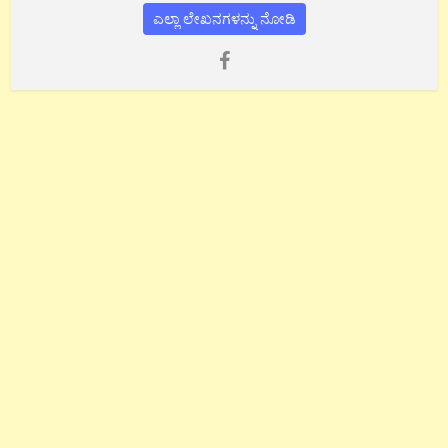
ಎಲ್ಲಾ ಲೇಖನಗಳನ್ನು ನೋಡಿ