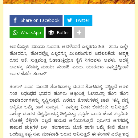
Share on Facebook
Twitter
WhatsApp
Buffer
ಅವಳೊಬ್ಬಳು ಮಾಯಾ ಸುಂದರಿ. ಅವಳೆಂದರೆ ಎಲ್ಲರಿಗೂ ಹಿತ. ತಾನು ಎಲ್ಲೇ
ಹೋದರೂ, ಹೋದಲ್ಲೆಲ್ಲ ಎಲ್ಲರನ್ನೂ ಖುಷಿಪಡಿಸುವ ಲವಲವಿಕೆಯ ಅವ್ಯಕ್ತ
ರೂಪ ಆಕೆ. ಸುತ್ತಮುತ್ತ ಓಡಾಡುತ್ತಿದ್ದರೂ ಕೈಗೆ ಸಿಗದವಳು ಅವಳು. ಅದಕ್ಕೆ
ಅವಳನ್ನ ಕರೆದದ್ದು ಮಾಯಾ ಸುಂದರಿ ಎಂದು. ಯಾರವಳು ಎನ್ನುತ್ತಿದ್ದೀರಾ?
ಅವಳ ಹೆಸರೇ ‘ತಂಗಾಳಿ’.
ತಂಗಾಳಿ ಎಂಬ ಸುಂದರಿ ಸೋಕಿದಾಗೆಲ್ಲ ಮನದ ತೋಟದಲ್ಲಿ ಸದ್ದಿಲ್ಲದೆ ಅರಳಿ
ನಿಂತ ವಿಧವಿಧದ ಭಾವದ ಹೂಗಳು ಅತ್ತಿಂದಿತ್ತ ಓಲಾಡುತ್ತಾ ಹೊಸ ಹೊಸ
ಭಾವತರಂಗಗಳನ್ನು ಸೃಷ್ಟಿಸುತ್ತವೆ. ಎರಡೂ ತೋಳುಗಳನ್ನ ಚಾಚಿ “ತಪ್ಪಿ ನನ್ನ
ಅಪ್ಪಿಕೊ ಒಮ್ಮೆ…ಹಾಗೆ ಸುಮ್ಮನೆ…” ಎನ್ನುತ್ತಾ ನಿಂತು ಬಿಡಬೇಕು ಅನಿಸುತ್ತದೆ.
ಎಲ್ಲೋ ದೂರದ ಬೆಟ್ಟವೊಂದನ್ನ ದಿಟ್ಟಿಸುತ್ತಾ ನನ್ನದೇ ಒಂದು ಹೊಸ ಕಲ್ಪನೆಯ
ಲೋಕಕ್ಕೆ ರೆಕ್ಕೆಗಳೇ ಇಲ್ಲದೆ ಹಾರುವ ಅಸೆಯಾಗುತ್ತದೆ. ಇರುಳಿನ ಆಗಸದಲ್ಲಿ
ಕಾಣುವ ಚುಕ್ಕಿಗಳ ಬಳಿ ತಂಗಾಳಿಯ ಜೊತೆ ಹಾಗೇ ಒಮ್ಮೆ ತೇಲಿ ಹೋಗಿ
ಒಂದಿಷ್ಟು ಕಷ್ಟ-ಸುಖ ಮಾತನಾಡಿ ಬರುವ ಅನಿಸುತ್ತದೆ. ಈ ತಂಗಾಳಿ ಎಲ್ಲೊ ಇದ್ದ