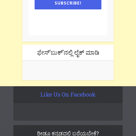
SUBSCRIBE!
One e-mail a week. We don't spam.
Don't forget to check the promotional
tab if you are using gmail.
ಫೇಸ್’ಬುಕ್’ನಲ್ಲಿ ಲೈಕ್ ಮಾಡಿ
Like Us On Facebook
ರೀಡೂ ಕನ್ನಡದಲ್ಲಿ ಬರೆಯಬೇಕೆ?