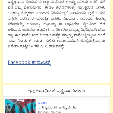
ಇಷ್ಟೆಲ್ಲ ಖುಷಿ ಕೊಡುವ ಈ ಆತ್ಮೀಯ ಸ್ನೇಹಿತೆ ಆದಷ್ಟು ಸನಿಹವೇ ಇರಲಿ, ಪದೆ
ಪದೆ ನಮ್ಮ ಭೇಟಿಯಾಗಲಿ, ಕೇವಲ ತಲೆ’ಬಿಸಿ’ಗಳಲ್ಲೇ ಸಾಗುತ್ತಿರುವ ಬದುಕು
ಒಂದಿಷ್ಟು ನೆಮ್ಮದಿಯ ತಂಗಾಳಿಗೆ ತೆರೆದುಕೊಳ್ಳಲಿ ಎಂಬೊಂದು ಪುಟ್ಟ ಬಯಕೆ
ನನ್ನದು. ಇಂದಿನ ಈ ಯಾಂತ್ರಿಕ ಬದುಕಿನ ವಿಪರ್ಯಾಸ ಏನೆಂದರೆ, ಹಿಂದೆಲ್ಲ
ಕರೆದಾಗಲೆಲ್ಲ ಬರುವಷ್ಟು ಹತ್ತಿರವಿದ್ದ ಈ ಅಘೋಶಿತ ಸ್ನೇಹಿತೆಯ ಬೆಲೆ
ಅರಿಯದೆ; ಅದೇನೋ ಆಧುನಿಕತೆ, ನಗರೀಕರಣ ಎನ್ನುತ್ತಾ ವಿಧವಿಧವಾಗಿ ದೂರ
ತಳ್ಳಿ, ಈಗ ನಾವೇ ತಂದುಕೊಂಡ ಅವಸ್ಥೆಗೆ ನಮ್ಮನ್ನು ನಾವೇ ಬೈಯ್ಯಲೂ ಆಗದೆ
ನಾಲ್ಕು ಗೋಡೆಗಳ ನಡುವೆ ಕುಳಿತು ಅಸಹಾಯಕರಾಗಿ ಬೊಬ್ಬಿಡುತ್ತಿರುವುದು
ಏನೆಂದು ಗೊತ್ತೇ? – “ಹೇ ಎ. ಸಿ. ಹಾಕಿ ಮಾರ್ರೆ”
Facebook ಕಾಮೆಂಟ್ಸ್
ಇವುಗಳೂ ನಿಮಗೆ ಇಷ್ಟವಾಗಬಹುದು
ಅಂಕಣ
ಸಮಸ್ಯೆಯೆಂದರೆ ಸಾವಲ್ಲ, ಜೀವನ
by
Manu Vaidya