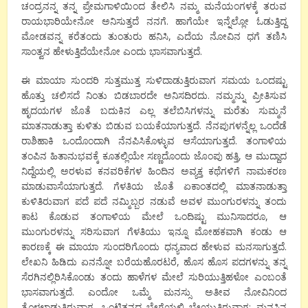
ಚಂದ್ರನನ್ನ ತನ್ನ ಪ್ರೇಮಗಾಳಿಯಿಂದ ತೇಲಿಸಿ ನಮ್ಮ ಮನೆಯಂಗಳಕ್ಕೆ ತರುವ
ರಾಯಭಾರಿಯೇನೋ ಅನಿಸುತ್ತದೆ ನನಗೆ. ಹಾಗೆಯೇ ಇನ್ನೆಲ್ಲೋ ಓಡುತ್ತಿದ್ದ
ಮೋಡವನ್ನ ಕರೆತಂದು ತುಂತುರು ಹನಿಸಿ, ಎದೆಯ ನೋವಿನ ಧಗೆ‌‌ ತಣಿಸಿ
ಸಾಂತ್ವನ ಹೇಳುತ್ತಿದೆಯೇನೋ ಎಂದು ಭಾಸವಾಗುತ್ತದೆ.
ಈ ಮಾಯಾ ಸುಂದರಿ ಸುತ್ತಮುತ್ತ ಸುಳಿದಾಡುತ್ತಿರುವಾಗ ಸಮಯ ಒಂದಷ್ಟು
ಹೊತ್ತು ಚಲಿಸದೆ ನಿಂತು ಬಿಡಬಾರದೇ ಅನಿಸದಿರದು. ನಮ್ಮನ್ನು ಪ್ರೀತಿಸುವ
ಹೃದಯಗಳ ಜೊತೆ ಬದುಕಿನ ಎಲ್ಲ ತಲೆಬಿಸಿಗಳನ್ನು ಮರೆತು ಸುಮ್ಮನೆ
ಮಾತನಾಡುತ್ತಾ ಕುಳಿತು ಬಿಡುವ ಬಯಕೆಯಾಗುತ್ತದೆ. ನೆನಪುಗಳನ್ನೆಲ್ಲ ಒಂದೆಡೆ
ರಾಶಿಹಾಕಿ ಒಂದೊಂದಾಗಿ ನೆನಪಿಸಿಕೊಳ್ಳುವ ಆಸೆಯಾಗುತ್ತದೆ. ತಂಗಾಳಿಯ
ತಂಪಿನ ಹಿತಾನುಭವಕ್ಕೆ ಕೂತಲ್ಲಿಯೇ ಸಣ್ಣದೊಂದು ಜೊಂಪು ಹತ್ತಿ, ಆ ಮುದ್ದಾದ
ನಿದ್ದೆಯಲ್ಲಿ ಅರಳುವ ಕನವರಿಕೆಗಳ ಹಿಂದಿನ ಅವ್ಯಕ್ತ ಕಥೆಗಳಿಗೆ ನಾಮಕರಣ
ಮಾಡುವಾಸೆಯಾಗುತ್ತದೆ. ಗೆಳತಿಯ ಜೊತೆ ಏಕಾಂತದಲ್ಲಿ ಮಾತನಾಡುತ್ತಾ
ಕುಳಿತಿರುವಾಗ ಪದೆ ಪದೆ ನಮ್ಮಿಬ್ಬರ ನಡುವೆ ಅವಳ ಮುಂಗುರಳನ್ನು ತಂದು
ಕಾಟ ಕೊಡುವ ತಂಗಾಳಿಯ ಮೇಲೆ ಒಂದಿಷ್ಟು ಮುನಿಸಾದರೂ, ಆ
ಮುಂಗುರಳನ್ನು ಸರಿಸುವಾಗ ಗೆಳತಿಯು ಇನ್ನೂ ಮೋಹಕವಾಗಿ ಕಂಡು ಆ
ಕಾರಣಕ್ಕೆ ಈ ಮಾಯಾ ಸುಂದರಿಗೊಂದು ಧನ್ಯವಾದ ಹೇಳುವ ಮನಸಾಗುತ್ತದೆ.
ಲೇಖನಿ ಹಿಡಿದು ಏನನ್ನೋ ಬರೆಯಹೊರಟರೆ, ಹೊಸ ಹೊಸ ಪದಗಳನ್ನು ತನ್ನ
ಸೆರಗಿನಲ್ಲಿರಿಸಿಕೊಂಡು ತಂದು ಹಾಳೆಗಳ ಮೇಲೆ ಸುರಿಯುತ್ತಿಹಳೋ ಎಂಬಂತೆ
ಭಾಸವಾಗುತ್ತದೆ. ಎಂದೋ ಒಮ್ಮೆ ಮನಸ್ಸು ಅತೀವ ನೋವಿನಿಂದ
ತೊಳಲಾಡುತ್ತಿರುವಾಗ, ಒಂಟಿತನದ ಬೇಗೆಯಲ್ಲಿ ಬೇಯುತ್ತಿರುವಾಗ; ಮನಸಿನ