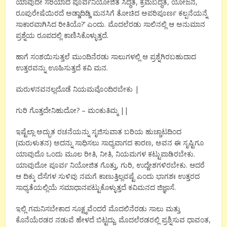
ಯಾವುದೇ ಸರಿಯಾದ ಪೂರ್ವನಿಯೋಜಿತ ಸಿದ್ಧತೆ, ಕ್ರಮಬದ್ಧತೆ, ಯೋಜನೆ,
ರೂಪುರೇಷೆಯಿರದೆ ಅಡ್ಡಾದಿಡ್ಡಿ ಮನಸಿಗೆ ತೋಚಿದ ಅಪರಿಪೂರ್ಣ ಕಲ್ಪನೆಯನ್ನೆ
ಸಾಕಾರವಾಗಿಸಿದ ರೀತಿಯೊ?’ ಎಂದು. ಮೊದಲೆರಡು ಸಾಲಿನಲ್ಲಿ ಆ ಅನುಮಾನ
ಪ್ರಶ್ನೆಯ ರೂಪದಲ್ಲಿ ಕಾಣಿಸಿಕೊಳ್ಳುತ್ತದೆ.
ಹಾಗೆ ಸಂಶಯಿಸುತ್ತಲೆ ಮುಂದಿನೆರಡು ಸಾಲುಗಳಲ್ಲಿ ಆ ಪ್ರಶ್ನೆಗಿರಬಹುದಾದ
ಉತ್ತರವನ್ನು ಊಹಿಸುತ್ತದೆ ಕವಿ ಮನ.
ಮರುಳನವನಲ್ಲದೊಡೆ ನಿಯಮವೊಂದಿರಬೇಕು |
ಗುರಿ ಗೊತ್ತದೇನಿಹುದೋ? – ಮಂಕುತಿಮ್ಮ ||
ಇಷ್ಟೆಲ್ಲಾ ಅದ್ಭುತ ರಚನೆಯನ್ನು ಸೃಜಿಸುವಾತ ಬರಿಯ ಹುಚ್ಚಾಟದಿಂದ
(ಮರುಳುತನ) ಅದನ್ನು ಸಾಧಿಸಲು ಸಾಧ್ಯವಾಗದ ಕಾರಣ, ಅವನ ಈ ಸೃಷ್ಟಿಗೂ
ಯಾವುದೊ ಒಂದು ಮೂಲ ರೀತಿ, ನೀತಿ, ನಿಯಮಗಳ ಕಟ್ಟುಪಾಡಿರಬೇಕು.
ಯಾವುದೋ ಪೂರ್ವ ನಿಯೋಜಿತ ಗೊತ್ತು, ಗುರಿ, ಉದ್ದೇಶಗಳಿರಬೇಕು. ಆದರೆ
ಆ ದಿಕ್ಕು ದೆಸೆಗಳ ಸುಳಿವು ನಮಗೆ ಕಾಣುತ್ತಿಲ್ಲವಷ್ಟೆ ಎಂದು ಭಾಗಶಃ ಉತ್ತರದ
ಸಾಧ್ಯತೆಯಲ್ಲಿಯೆ ಸಮಾಧಾನಪಟ್ಟುಕೊಳ್ಳುತ್ತದೆ ಕವಿಮನದ ಜಿಜ್ಞಾಸೆ.
ಇಲ್ಲಿ ಗಮನಿಸಬೇಕಾದ ಸೂಕ್ಷ್ಮವೆಂದರೆ ಮೊದಲಿನೆರಡು ಸಾಲು ಮತ್ತು
ಕೊನೆಯೆರಡರ ನಡುವೆ ಹೇಳದೆ ಬಿಟ್ಟದ್ದು. ಮೊದಲೆರಡರಲ್ಲಿ ಪ್ರಶ್ನಿಸುವ ಧಾವಂತ,