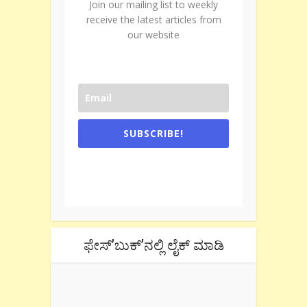
Join our mailing list to weekly
receive the latest articles from
our website
SUBSCRIBE!
One e-mail a week. We don't spam.
Don't forget to check the promotional
tab if you are using gmail.
ಫೇಸ್’ಬುಕ್’ನಲ್ಲಿ ಲೈಕ್ ಮಾಡಿ