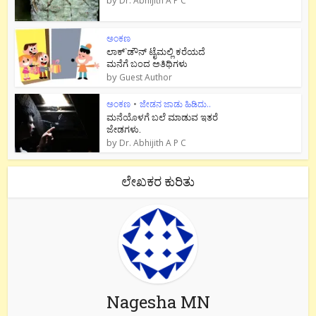
Dr. Abhijith A P C
ಅಂಕಣ
ಲಾಕ್`ಡೌನ್ ಟೈಮಲ್ಲಿ ಕರೆಯದೆ
ಮನೆಗೆ ಬಂದ ಅತಿಥಿಗಳು
by
Guest Author
ಅಂಕಣ
•
ಜೇಡನ ಜಾಡು ಹಿಡಿದು..
ಮನೆಯೊಳಗೆ ಬಲೆ ಮಾಡುವ ಇತರೆ
ಜೇಡಗಳು.
by
Dr. Abhijith A P C
ಲೇಖಕರ ಕುರಿತು
Nagesha MN