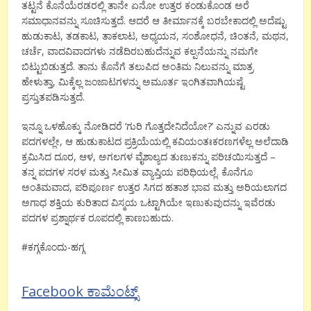
ತಟ್ಟನೆ ಕೊನೆಯೆರಡರಲ್ಲಿ ತಾನೇ ಏನೋ ಉತ್ತರ ಕಂಡುಕೊಂಡ ಅರೆ
ಸಮಾಧಾನವನ್ನು ಸೂಚಿಸುತ್ತದೆ. ಆದರೆ ಆ ತೀರ್ಮಾನಕ್ಕೆ ಬರಬೇಕಾದಲ್ಲಿ ಅದೆಷ್ಟು
ಹುಡುಕಾಟ, ತಡಕಾಟ, ತಾಕಲಾಟ, ಅಧ್ಯಯನ, ಸಂಶೋಧನೆ, ಚಿಂತನೆ, ಮಥನ,
ಚರ್ಚೆ, ವಾದವಿವಾದಗಳು ನಡೆದಿರಬಹುದೆನ್ನುವ ಕಲ್ಪನೆಯನ್ನು ನಮಗೇ
ಬಿಟ್ಟುಬಿಡುತ್ತದೆ. ತಾನು ಕೊನೆಗೆ ತಲುಪಿದ ಅಂತಿಮ ನಿಲುವನ್ನು ಮಾತ್ರ
ಹೇಳುತ್ತಾ, ಮಿಕ್ಕೆಲ್ಲ ಜಂಜಾಟಗಳನ್ನು ಅಮೂರ್ತ ಇಂಗಿತವಾಗಿಯಷ್ಟೆ
ಪ್ರಸ್ತುತಪಡಿಸುತ್ತದೆ.
ಇನ್ನೂ ಒಳಹೊಕ್ಕು ನೋಡಿದರೆ ‘ಗುರಿ ಗೊತ್ತದೇನಿದೆಯೋ?’ ಎನ್ನುವ ಎರಡು
ಪದಗಳಲ್ಲೇ, ಆ ಹುಡುಕಾಟದ ಪ್ರಕ್ರಿಯೆಯಲ್ಲಿ ಕವಿಯಂತಃಕರಣಗಳೆಲ್ಲ ಅಲೆದಾಡಿ
ಕ್ರಮಿಸಿದ ದೂರ, ಆಳ, ಅಗಲಗಳ ವೈಶಾಲ್ಯದ ತುಣುಕನ್ನು ಪರಿಚಯಿಸುತ್ತದೆ –
ತನ್ನ ಪದಗಳ ಸರಳ ಮತ್ತು ಸೀಮಿತ ವ್ಯಾಪ್ತಿಯ ಪರಿಧಿಯಲ್ಲೆ. ಕೊನೆಗೂ
ಅಂತಿಮವಾದ, ಪರಿಪೂರ್ಣ ಉತ್ತರ ಸಿಗದ ಹತಾಶ ಭಾವ ಮತ್ತು ಅರಿಯಲಾಗದ
ಅಗಾಧ ಶಕ್ತಿಯ ಕುರಿತಾದ ವಿಸ್ಮಯ ಒಟ್ಟಾಗಿಯೇ ಇಣುಕುವುದನ್ನು ಇವೆರಡು
ಪದಗಳ ಪ್ರಶ್ನಾರ್ಥಕ ರೂಪದಲ್ಲಿ ಕಾಣಬಹುದು.
#ಕಗ್ಗಕೊಂದು-ಹಗ್ಗ
Facebook ಕಾಮೆಂಟ್ಸ್