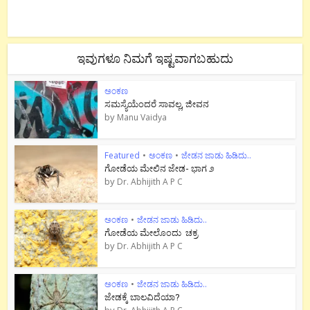
ಇವುಗಳೂ ನಿಮಗೆ ಇಷ್ಟವಾಗಬಹುದು
ಅಂಕಣ
ಸಮಸ್ಯೆಯೆಂದರೆ ಸಾವಲ್ಲ, ಜೀವನ
by
Manu Vaidya
Featured
•
ಅಂಕಣ
•
ಜೇಡನ ಜಾಡು ಹಿಡಿದು..
ಗೋಡೆಯ ಮೇಲಿನ ಜೇಡ- ಭಾಗ ೨
by
Dr. Abhijith A P C
ಅಂಕಣ
•
ಜೇಡನ ಜಾಡು ಹಿಡಿದು..
ಗೋಡೆಯ ಮೇಲೊಂದು ಚಕ್ರ
by
Dr. Abhijith A P C
ಅಂಕಣ
•
ಜೇಡನ ಜಾಡು ಹಿಡಿದು..
ಜೇಡಕ್ಕೆ ಬಾಲವಿದೆಯಾ?
by