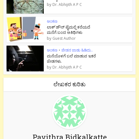
by
Dr. Abhijith A P C
ಅಂಕಣ
ಲಾಕ್`ಡೌನ್ ಟೈಮಲ್ಲಿ ಕರೆಯದೆ
ಮನೆಗೆ ಬಂದ ಅತಿಥಿಗಳು
by
Guest Author
ಅಂಕಣ
•
ಜೇಡನ ಜಾಡು ಹಿಡಿದು..
ಮನೆಯೊಳಗೆ ಬಲೆ ಮಾಡುವ ಇತರೆ
ಜೇಡಗಳು.
by
Dr. Abhijith A P C
ಲೇಖಕರ ಕುರಿತು
Pavithra Bidkalkatte