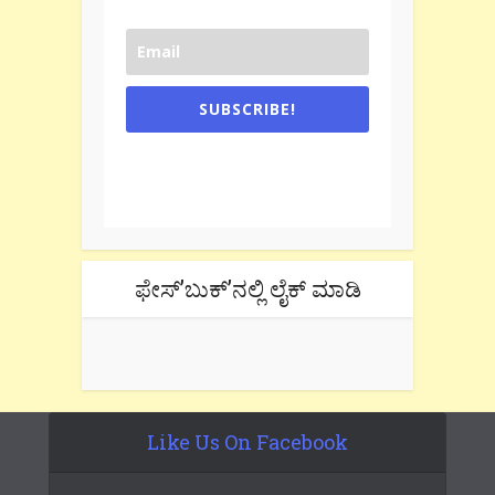
SUBSCRIBE!
One e-mail a week. We don't spam.
Don't forget to check the promotional
tab if you are using gmail.
ಫೇಸ್’ಬುಕ್’ನಲ್ಲಿ ಲೈಕ್ ಮಾಡಿ
Like Us On Facebook