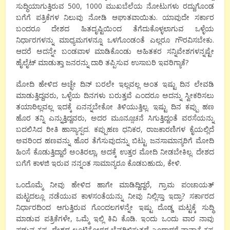
ಸುದ್ಧಿಯಾಗುತ್ತಿರುವ 500, 1000 ಮುಖಬೆಲೆಯ ನೋಟುಗಳು ರದ್ದುಗೊಂಡ
ಬಗೆಗೆ ಪತ್ರಿಕೆಗಳ ನಿಲುವು ನೋಡಿ ಆಘಾತವಾಯಿತು. ಯಾವುದೇ ಸರ್ಕಾರ
ಬಂದರೂ ದೇಶದ ಹಿತದೃಷ್ಟಿಯಿಂದ ತೆಗೆದುಕೊಳ್ಳಲಾಗುವ ಒಳ್ಳೆಯ
ನಿರ್ಧಾರಗಳನ್ನು ಮಾಧ್ಯಮಗಳನ್ನೂ ಒಳಗೊಂಡಂತೆ ಎಲ್ಲರೂ ಗೌರವಿಸಬೇಕು.
ಆದರೆ ಅದನ್ನೇ ಬಂಡವಾಳ ಮಾಡಿಕೊಂಡು ಅಹಿತಕರ ಸನ್ನಿವೇಶಗಳನ್ನಷ್ಟೇ
ಹೈಲೈಟ್ ಮಾಡುತ್ತಾ ಜನರನ್ನು ದಾರಿ ತಪ್ಪಿಸುವ ಉಸಾಬರಿ ಇವರಿಗ್ಯಾಕೆ?
ಮೋದಿ ಹೇಳಿದ ಅಚ್ಛೇ ದಿನ್ ಬರಲೇ ಇಲ್ಲವಲ್ಲ ಅಂತ ಇಷ್ಟು ದಿನ ಲೇವಡಿ
ಮಾಡುತ್ತಿದ್ದವರು, ಒಳ್ಳೆಯ ದಿನಗಳು ಬರುತ್ತವೆ ಎಂದರೂ ಅದನ್ನು ಸ್ವೀಕರಿಸಲು
ತಯಾರಿಲ್ಲವಲ್ಲ ಇದಕ್ಕೆ ಏನನ್ನಬೇಕೋ ತಿಳಿಯುತ್ತಿಲ್ಲ. ಇಷ್ಟು ದಿನ ಕಪ್ಪು ಹಣ
ಹೊರ ತನ್ನಿ ಎನ್ನುತ್ತಿದ್ದವರು, ಅದರ ಮೂನ್ಸೂಚನೆ ಸಿಗುತ್ತಿದ್ದಂತೆ ವರಸೆಯನ್ನು
ಬದಲಿಸಿದ ರೀತಿ ಹಾಸ್ಯಾಸ್ಪದ. ಕಪ್ಪುಹಣ ಧನಿಕರ, ರಾಜಕಾರಣಿಗಳ ಕೈಯಲ್ಲಿದೆ
ಅವರಿಂದ ಹಣವನ್ನು ಹೊರ ತೆಗೆಸುವುದನ್ನು ಬಿಟ್ಟು ಜನಸಾಮಾನ್ಯರಿಗೆ ಮೋದಿ
ಹಿಂಸೆ ಕೊಡುತ್ತಿದ್ದಾರೆ ಅಂತಿರಲ್ಲಾ, ಅದಕ್ಕೆ ಉತ್ತರ ಮೋದಿ ನೀಡಬೇಕಿಲ್ಲ. ದೇಶದ
ಬಗೆಗೆ ಕಾಳಜಿ ಇರುವ ನನ್ನಂತ ಸಾಮಾನ್ಯರೂ ಕೊಡಬಹುದು, ಕೇಳಿ.
ಒಂದೊಮ್ಮೆ ನೀವು ಹೇಳಿದ ಹಾಗೇ ಮಾಡಿದ್ದಿದ್ದರೆ, ಗ್ರಾಮ ಪಂಚಾಯತ್
ಮಟ್ಟದಲ್ಲೂ ನಡೆಯುವ ಕಾಳಸಂತೆಯನ್ನು ನೀವು ನಿಲ್ಲಿಸ್ತಾ ಇದ್ರಾ? ಸರ್ಕಾರದ
ನಿರ್ಧಾರದಿಂದ ಆಗುತ್ತಿರುವ ಗೊಂದಲಗಳನ್ನೇ ಇಷ್ಟು ದೊಡ್ಡ ಮಟ್ಟಕ್ಕೆ ಸುದ್ಧಿ
ಮಾಡುವ ಪತ್ರಿಕೆಗಳೇ, ಒಮ್ಮೆ ಇಲ್ಲಿ ಕಿವಿ ಕೊಡಿ. ಇಂದು ಒಂದು ವಾರ ನಾವು
ಪಡುವ ಕಷ್ಟ, ದೇಶದ ಲೂಟಿಕೋರರ ಬೆವರಿಳಿಸುತ್ತದೆ ಎಂದಾದರೆ ನಾವ್ಯಾಕೆ ಕಷ್ಟ