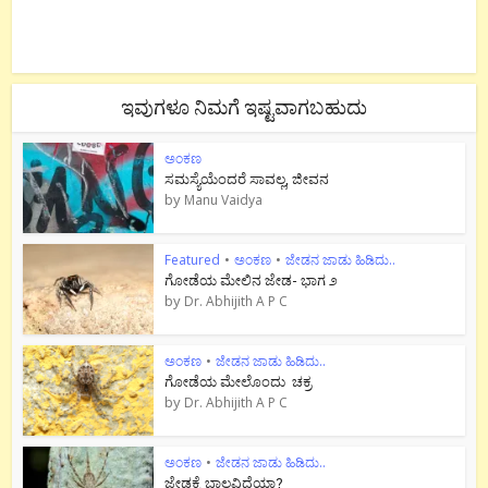
ಇವುಗಳೂ ನಿಮಗೆ ಇಷ್ಟವಾಗಬಹುದು
ಅಂಕಣ
ಸಮಸ್ಯೆಯೆಂದರೆ ಸಾವಲ್ಲ, ಜೀವನ
by
Manu Vaidya
Featured
•
ಅಂಕಣ
•
ಜೇಡನ ಜಾಡು ಹಿಡಿದು..
ಗೋಡೆಯ ಮೇಲಿನ ಜೇಡ- ಭಾಗ ೨
by
Dr. Abhijith A P C
ಅಂಕಣ
•
ಜೇಡನ ಜಾಡು ಹಿಡಿದು..
ಗೋಡೆಯ ಮೇಲೊಂದು ಚಕ್ರ
by
Dr. Abhijith A P C
ಅಂಕಣ
•
ಜೇಡನ ಜಾಡು ಹಿಡಿದು..
ಜೇಡಕ್ಕೆ ಬಾಲವಿದೆಯಾ?