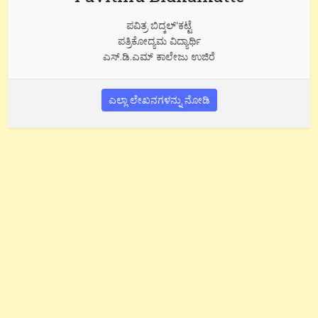
ಪವಿತ್ರ ಬಿದ್ಕಲ್'ಕಟ್ಟೆ
ಪತ್ರಿಕೋದ್ಯಮ ವಿದ್ಯಾರ್ಥಿ
ಎಸ್.ಡಿ.ಎಮ್ ಕಾಲೇಜು ಉಜಿರೆ
ಎಲ್ಲಾ ಲೇಖನಗಳನ್ನು ನೋಡಿ