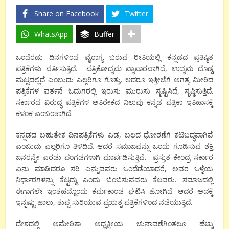
Share on Facebook
Twitter
WhatsApp
Buffer
ಒಂದೆರಡು ದಿನಗಳಿಂದ ವೈರಾಗ್ಯ ಬರುವ ರೀತಿಯಲ್ಲಿ ಕನ್ನಡದ ಪ್ರತಿಷ್ಠಿತ
ಪತ್ರಿಕೆಗಳು ವರ್ತಿಸುತ್ತಿದೆ. ಪತ್ರಿಕೋದ್ಯಮ ವ್ಯಾಪಾರವಾಗಿದೆ, ಉದ್ಯಮ ದೊಡ್ಡ
ಮಟ್ಟದಲ್ಲಿದೆ ಎಂಬುದು ಎಲ್ಲರಿಗೂ ಗೊತ್ತು. ಆದರೂ ಇತ್ತೀಚೆಗೆ ಅಗತ್ಯ ಮೀರಿದ
ಪತ್ರಿಕೆಗಳ ವರ್ತನೆ ಓದುಗರಲ್ಲಿ ಇರುಸು ಮುರುಸು ಸೃಷ್ಟಿಸಿದೆ, ಸೃಷ್ಠಿಸುತ್ತಿದೆ.
ಸರ್ಕಾರದ ವಿರುದ್ಧ ಪತ್ರಿಕೆಗಳ ಅತಿರೇಕದ ನಿಲುವು ಕನ್ನಡ ಪತ್ರಿಕಾ ಇತಿಹಾಸಕ್ಕೆ
ಕಳಂಕ ಎಂಬಂತಾಗಿದೆ.
ಕನ್ನಡದ ಬಹುತೇಕ ದಿನಪತ್ರಿಕೆಗಳು ಎಡ, ಬಲದ ಧೋರಣೆಗೆ ಕಟಿಬದ್ಧವಾಗಿವೆ
ಎಂಬುದು ಎಲ್ಲರಿಗೂ ತಿಳಿದಿದೆ. ಆದರೆ ಸಮಾಜವನ್ನು ಒಂದು ಗೂಡಿಸುವ ಶಕ್ತಿ
ಜನರನ್ನೇ ಎರಡು ಪಂಗಡಗಳಾಗಿ ಮಾರ್ಪಡಿಸುತ್ತಿವೆ. ಪ್ರಸ್ತುತ ಕೇಂದ್ರ ಸರ್ಕಾರ
ಏನು ಮಾಡಿದರೂ ಸರಿ ಎನ್ನುವವರು ಒಂದೆಡೆಯಾದರೆ, ಅವರ ಒಳ್ಳೆಯ
ನಿರ್ಧಾರಗಳನ್ನು ಕೆಟ್ಟದ್ದು ಎಂದು ಬಿಂಬಿಸುವವರು ಕೆಲವರು. ಸಮಾಜದಲ್ಲಿ
ಈಗಾಗಲೇ ಇಂತಹದ್ದೊಂದು ಕರ್ಮಕಾಂಡ ಘಟಿಸಿ ಹೋಗಿದೆ. ಆದರೆ ಅದಕ್ಕೆ
ಇನ್ನಷ್ಟು ಹಾಲು, ತುಪ್ಪ ಸುರಿಯುವ ಪ್ರಯತ್ನ ಪತ್ರಿಕೆಗಳಿಂದ ನಡೆಯುತ್ತಿದೆ.
ದೇಶದಲ್ಲಿ ಅಮೇರಿಕಾ ಅಧ್ಯಕ್ಷೀಯ ಚುನಾವಣೆಗಿಂತಲೂ ಹೆಚ್ಚು