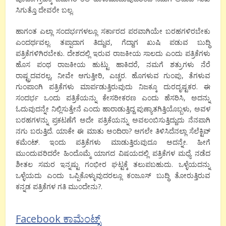
ಸಿಗುತ್ತೊ ದೇವರೇ ಬಲ್ಲ.
ಹಾಗಂತ ಎಲ್ಲಾ ಸಂದರ್ಭಗಳಲ್ಲೂ ಸರ್ಕಾರದ ಪರವಾಗಿಯೇ ಬರಹಗಳಿರಬೇಕು
ಎಂದರ್ಥವಲ್ಲ. ತಪ್ಪಾದಾಗ ತಿದ್ದುವ, ಗೆದ್ದಾಗ ಖುಷಿ ಪಡುವ ಬುದ್ಧಿ
ಪತ್ರಿಕೆಗಳಿಗಿರಬೇಕು. ದೇಶದಲ್ಲಿ ಇರುವ ರಾಜಕೀಯ ಸಾಲದು ಎಂದು ಪತ್ರಿಕೆಗಳು
ಹೊಸ ಪಂಥ ರಾಜಕೀಯ ಹುಟ್ಟು ಹಾಕಿದರೆ, ನಮಗೆ ಶತ್ರುಗಳು ನೆರೆ
ರಾಷ್ಟ್ರದವರಲ್ಲ, ನೀವೇ ಆಗುತ್ತೀರಿ, ಎಚ್ಚರ. ಹೊಗಳುವ ಗುಂಪು, ತೆಗಳುವ
ಗುಂಪಾಂಗಿ ಪತ್ರಿಕೆಗಳು ಮಾರ್ಪಡುತ್ತಿರುವುದು ನಿಜಕ್ಕೂ ದುರದೃಷ್ಟಕರ. ಈ
ಸಂದರ್ಭ ಒಂದು ಪತ್ರಿಕೆಯನ್ನು ಕೇಸರೀಕರಣ ಎಂದು ಹೆಸರಿಸಿ, ಅದನ್ನು
ಓದುವುದನ್ನೇ ನಿಲ್ಲಿಸುತ್ತೇನೆ ಎಂದು ಹಾರಾಡುತ್ತಿದ್ದ ಪುಣ್ಯಾತಗಿತ್ತಿಯೊಬ್ಬಳು, ಅವಳ
ಬರಹಗಳನ್ನು ಪ್ರಕಟಣೆಗೆ ಅದೇ ಪತ್ರಿಕೆಯನ್ನು ಅವಲಂಬಿಸುತ್ತಿದ್ದುದು ನೆನಪಾಗಿ
ನಗು ಬರುತ್ತಿದೆ. ಯಾಕೇ ಈ ಮಾತು ಅಂದಿರಾ? ಆಗಲೇ ತಿಳಿಸಿದೆನಲ್ಲಾ ಸೆಲೆಕ್ಟಿವ್
ಕಮೆಂಟ್. ಇಂದು ಪತ್ರಿಕೆಗಳು ಮಾಡುತ್ತಿರುವುದೂ ಅದನ್ನೇ. ಹೀಗೆ
ಮುಂದುವರಿದರೇ ಹಿಂದೊಮ್ಮೆ ಯಾಗದ ವಿಷಯದಲ್ಲಿ ಪತ್ರಿಕೆಗಳ ಮಧ್ಯೆ ನಡೆದ
ಶೀತಲ ಸಮರ ಇನ್ನಷ್ಟು ಗಂಭೀರ ಘಟ್ಟಕ್ಕೆ ತಲುಪಬಹುದು. ಒಳ್ಳೆಯದನ್ನು
ಒಳ್ಳೆಯದು ಎಂದು ಒಪ್ಪಿಕೊಳ್ಳುವುದರಲ್ಲೂ ಕಂಜೂಸ್ ಬುದ್ಧಿ ತೋರುತ್ತಿರುವ
ಕನ್ನಡ ಪತ್ರಿಕೆಗಳ ಗತಿ ಮುಂದೇನು?.
Facebook ಕಾಮೆಂಟ್ಸ್