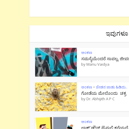
ಇವುಗಳೂ 
ಅಂಕಣ
ಸಮಸ್ಯೆಯೆಂದರೆ ಸಾವಲ್ಲ, ಜೀವ
by
Manu Vaidya
ಅಂಕಣ
ಜೇಡನ ಜಾಡು ಹಿಡಿದು..
•
ಗೋಡೆಯ ಮೇಲೊಂದು ಚಕ್ರ
by
Dr. Abhijith A P C
ಅಂಕಣ
ಲಾಕ್`ಡೌನ್ ಟೈಮಲ್ಲಿ ಕರೆಯದೆ