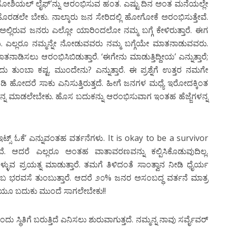
ಸೋಶಿಯಲ್ ಲೈಫ್’ನ್ನು ಆರಂಭಿಸುವ ಹಂತ. ಎಷ್ಟು ದಿನ ಅಂತ ಮನೆಯಲ್ಲೇ
ಹೊರಡಲೇ ಬೇಕು. ನಾಲ್ಕಾರು ಜನ ಸೇರಿದಲ್ಲಿ ಹೋಗೋಕೆ ಅರಂಭಿಸುತ್ತೇವೆ.
್ಲಿರುವ ಜನರು ಎಲ್ಲೋ ಯಾರಿಂದಲೋ ನಮ್ಮ ಬಗ್ಗೆ ಕೇಳಿರುತ್ತಾರೆ. ಈಗ
ವಿ. ಎಲ್ಲರೂ ನಮ್ಮನ್ನೇ ನೋಡುವವರು ನಮ್ಮ ಬಗ್ಗೆಯೇ ಮಾತನಾಡುವವರು.
ಮಾತನಾಡಿಸಲು ಆರಂಭಿಸಿಬಿಡುತ್ತಾರೆ. ‘ಈಗೇನು ಮಾಡುತ್ತಿದ್ದೀಯ’ ಎನ್ನುತ್ತಾರೆ;
ುದು ತುಂಬಾ ಕಷ್ಟ. ಮುಂದೇನು? ಎನ್ನುತ್ತಾರೆ. ಈ ಪ್ರಶ್ನೆಗೆ ಉತ್ತರ ನಮಗೇ
ದ ಓಡಿ ಹೋದರೆ ಸಾಕು ಎನಿಸುತ್ತಿರುತ್ತದೆ. ಹೀಗೆ ಜನಗಳ ಮಧ್ಯೆ ಇರೋದಕ್ಕಿಂತ
ನ್ನ ಮಾಡಲೇಬೇಕು. ಹೊಸ ಬದುಕನ್ನು ಆರಂಭಿಸುವಾಗ ಇಂತಹ ಹೆಜ್ಜೆಗಳನ್ನ
 ಓಕೆ’ ಎನ್ನುವಂತಹ ವರ್ತನೆಗಳು. It is okay to be a survivor
ೇವೆ. ಆದರೆ ಎಲ್ಲರೂ ಅಂತಹ ವಾತಾವರಣವನ್ನು ಕಲ್ಪಿಸಿಕೊಡುವುದಿಲ್ಲ.
ವ ಪ್ರಯತ್ನ ಮಾಡುತ್ತಾರೆ. ತಮಗೆ ತಿಳಿದಂತೆ ಸಾಂತ್ವಾನ ನೀಡಿ ಧೈರ್ಯ
ಂಬ ಭರವಸೆ ತುಂಬುತ್ತಾರೆ. ಆದರೆ ೨೦% ಜನರ ಅಸಂಬದ್ಧ ವರ್ತನೆ ಮಾತ್ರ
ಡುವೆಯೂ ಬದುಕು ಮುಂದೆ ಸಾಗಲೇಬೇಕು!!
ಿಗೆ ಬರುತ್ತಿದೆ ಎನಿಸಲು ಶುರುವಾಗುತ್ತದೆ. ನಮ್ಮನ್ನ ನಾವು ಸರ್ವೈವರ್