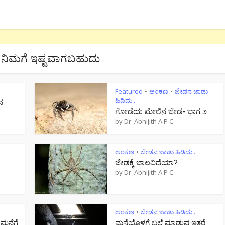
ನಿಮಗೆ ಇಷ್ಟವಾಗಬಹುದು
Featured
ಅಂಕಣ
ಜೇಡನ ಜಾಡು
•
•
ಹಿಡಿದು..
ನ
ಗೋಡೆಯ ಮೇಲಿನ ಜೇಡ- ಭಾಗ ೨
by
Dr. Abhijith A P C
ಅಂಕಣ
ಜೇಡನ ಜಾಡು ಹಿಡಿದು..
•
ಜೇಡಕ್ಕೆ ಬಾಲವಿದೆಯಾ?
by
Dr. Abhijith A P C
ಅಂಕಣ
ಜೇಡನ ಜಾಡು ಹಿಡಿದು..
•
 ಮನೆಗೆ
ಮನೆಯೊಳಗೆ ಬಲೆ ಮಾಡುವ ಇತರೆ