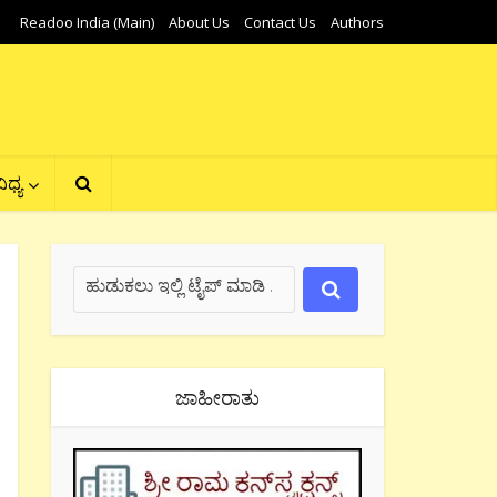
Readoo India (Main)
About Us
Contact Us
Authors
ಿಧ್ಯ
ಜಾಹೀರಾತು