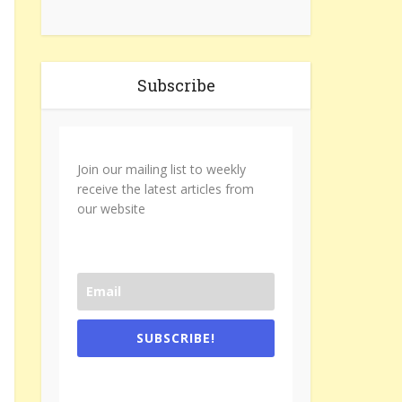
Subscribe
Join our mailing list to weekly
receive the latest articles from
our website
SUBSCRIBE!
One e-mail a week. We don't spam.
Don't forget to check the promotional
tab if you are using gmail.