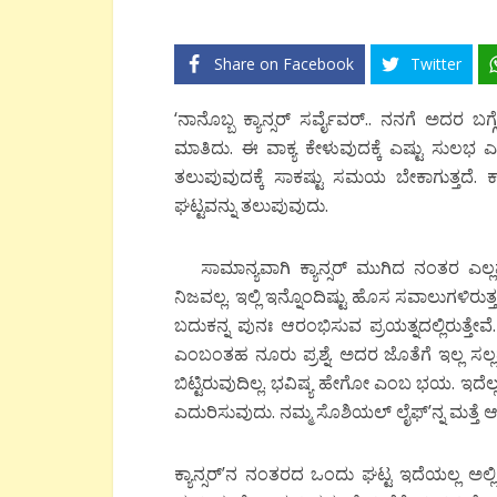
Share on Facebook
Twitter
‘ನಾನೊಬ್ಬ ಕ್ಯಾನ್ಸರ್ ಸರ್ವೈವರ್.. ನನಗೆ ಅದರ ಬಗ್
ಮಾತಿದು. ಈ ವಾಕ್ಯ ಕೇಳುವುದಕ್ಕೆ ಎಷ್ಟು ಸುಲಭ
ತಲುಪುವುದಕ್ಕೆ ಸಾಕಷ್ಟು ಸಮಯ ಬೇಕಾಗುತ್ತದೆ.
ಘಟ್ಟವನ್ನು ತಲುಪುವುದು.
ಸಾಮಾನ್ಯವಾಗಿ ಕ್ಯಾನ್ಸರ್ ಮುಗಿದ ನಂತರ ಎಲ್
ನಿಜವಲ್ಲ. ಇಲ್ಲಿ ಇನ್ನೊಂದಿಷ್ಟು ಹೊಸ ಸವಾಲುಗಳಿರುತ್ತ
ಬದುಕನ್ನ ಪುನಃ ಆರಂಭಿಸುವ ಪ್ರಯತ್ನದಲ್ಲಿರುತ್ತ
ಎಂಬಂತಹ ನೂರು ಪ್ರಶ್ನೆ. ಅದರ ಜೊತೆಗೆ ಇಲ್ಲ ಸ
ಬಿಟ್ಟಿರುವುದಿಲ್ಲ. ಭವಿಷ್ಯ ಹೇಗೋ ಎಂಬ ಭಯ. ಇದ
ಎದುರಿಸುವುದು. ನಮ್ಮ ಸೊಶಿಯಲ್ ಲೈಫ್’ನ್ನ ಮತ್ತೆ 
ಕ್ಯಾನ್ಸರ್’ನ ನಂತರದ ಒಂದು ಘಟ್ಟ ಇದೆಯಲ್ಲ ಅಲ್ಲಿ ನ