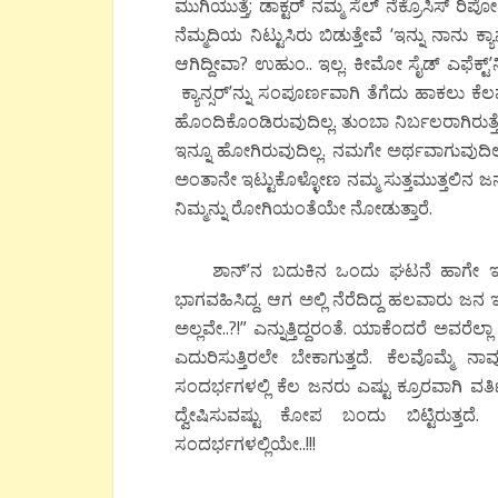
ಮುಗಿಯುತ್ತೆ; ಡಾಕ್ಟರ್ ನಮ್ಮ ಸೆಲ್ ನೆಕ್ರೊಸಿಸ್ ರಿಪೋ
ನೆಮ್ಮದಿಯ ನಿಟ್ಟುಸಿರು ಬಿಡುತ್ತೇವೆ ‘ಇನ್ನು ನಾನು 
ಆಗಿದ್ದೀವಾ? ಉಹುಂ.. ಇಲ್ಲ. ಕೀಮೋ ಸೈಡ್ ಎಫೆಕ್ಟ್’
ಕ್ಯಾನ್ಸರ್’ನ್ನು ಸಂಪೂರ್ಣವಾಗಿ ತೆಗೆದು ಹಾಕಲು ಕೆಲ
ಹೊಂದಿಕೊಂಡಿರುವುದಿಲ್ಲ. ತುಂಬಾ ನಿರ್ಬಲರಾಗಿರುತ್
ಇನ್ನೂ ಹೋಗಿರುವುದಿಲ್ಲ. ನಮಗೇ ಅರ್ಥವಾಗುವುದಿಲ
ಅಂತಾನೇ ಇಟ್ಟುಕೊಳ್ಳೋಣ ನಮ್ಮ ಸುತ್ತಮುತ್ತಲಿನ 
ನಿಮ್ಮನ್ನು ರೋಗಿಯಂತೆಯೇ ನೋಡುತ್ತಾರೆ.
ಶಾನ್’ನ ಬದುಕಿನ ಒಂದು ಘಟನೆ ಹಾಗೇ ಇದೆ. ಶ
ಭಾಗವಹಿಸಿದ್ದ. ಆಗ ಅಲ್ಲಿ ನೆರೆದಿದ್ದ ಹಲವಾರು ಜ
ಅಲ್ಲವೇ..?!” ಎನ್ನುತ್ತಿದ್ದರಂತೆ. ಯಾಕೆಂದರೆ ಅವರೆ
ಎದುರಿಸುತ್ತಿರಲೇ ಬೇಕಾಗುತ್ತದೆ. ಕೆಲವೊಮ್ಮೆ ನ
ಸಂದರ್ಭಗಳಲ್ಲಿ ಕೆಲ ಜನರು ಎಷ್ಟು ಕ್ರೂರವಾಗಿ ವರ್ತಿಸ
ದ್ವೇಷಿಸುವಷ್ಟು ಕೋಪ ಬಂದು ಬಿಟ್ಟಿರುತ್ತ
ಸಂದರ್ಭಗಳಲ್ಲಿಯೇ..!!!