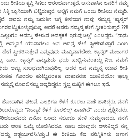
ಒಂದು ರೀತಿಯ ತೃಪ್ತಿ ಸಿಗಲು ಆರಂಭವಾಗುತ್ತದೆ. ಆಸುಪಾಸಿನ ಜನರಿಗೆ ನಮ್ಮ
್ಯುಸಿಯಾಗಿ ಬಿಟ್ಟಿರುತ್ತಾರೆ. ಅಲ್ಲಿಗೆ ನಮಗೆ ಒಂದು ರೀತಿಯ ನೆಮ್ಮದಿ.
ವರು ನಮ್ಮ ಬದುಕಿನ ಬಗ್ಗೆ ಕೇಳಿದಾಗ ನಾವು ನಮ್ಮನ್ನ ‘ಕ್ಯಾನ್ಸರ್
ಟುಕೊಳ್ಳುವುದಿಲ್ಲ. ಆದರೆ ಅವರು ನಮ್ಮನ್ನ ಹೇಗೆ ಸ್ವೀಕರಿಸುತ್ತಾರೆ..??!!
“ಎಲ್ಲರಿಗೂ ಅದನ್ನು ಹೇಳುವ ಅವಶ್ಯಕತೆ ಇರುವುದಿಲ್ಲ” ಎಂದಿದ್ದರು. “ನಾನು
್ದೆ. ಅಮ್ಮನಿಗೆ ಯಾವಾಗಲೂ ಜನ ಅದನ್ನ ಹೇಗೆ ಸ್ವೀಕರಿಸುತ್ತಾರೆ ಎಂಬ
ಹೇಗೆ ಸ್ವೀಕರಿಸುತ್ತೇವೆ ಎನ್ನುವುದು ಮುಖ್ಯವಾಗಬೇಕು. ಕ್ಯಾನ್ಸರ್ ಮುಜುಗರ
ಹಾಂ.. ಕ್ಯಾನ್ಸರ್ ಎನ್ನುವುದು ಭಯ ಹುಟ್ಟಿಸುವಂತದ್ದು ನಿಜ. ನಮಗೆ
ುವುದು ಅಷ್ಟು ಸುಲಭವಾಗಿರುವುದಿಲ್ಲ. ಆದರೆ ಜನ ನಮ್ಮನ್ನ ಯಾವ ರೀತಿ
ೆ ಎನ್ನುವಂತಹ ಗೊಂದಲ ಹುಟ್ಟುವಂತಹ ವಾತಾವರಣ ಯಾಕಿದೆಯೋ ಇನ್ನೂ
ನಮ್ಮಲ್ಲಿ ಮೊದಲಿನಷ್ಟು ಅಲ್ಲದಿದ್ದರೂ ಸ್ವಲ್ಪ ಮಟ್ಟಿಗೆ ಈಗಲೂ ಇದೆ.
ದಾಗಿನ ಘಟನೆ. ಎಲ್ಲರಿಗೂ ಕೆಳಗೆ ಕೂರಲು ಮಣೆ ಹಾಕಿದ್ದರು. ನನಗೆ
ರೊಬ್ಬರು “ನೀನ್ಯಾಕೆ ಕೆಳಗೆ ಕೂರಲಿಲ್ಲ? ಏನಾಗಿದೆ” ಎಂದು ಪ್ರಶ್ನಿಸಿದರು.
 ಪರಿಚಯದವರು ಏನೋ ಒಂದು ಸಬೂಬು ಹೇಳಿ ಸುಮ್ಮನಾದರು. ನನಗೆ
ು ಅಂತ ಒಮ್ಮೆ ಯೊಚಿಸಿದರೂ. ನಾನು ಯಾವುದೇ ಅಳುಕಿಲ್ಲದೆ ನನ್ನ
ದ್ದು ಆಶ್ಚರ್ಯವೆನಿಸಿತ್ತು…! ಈ ರೀತಿಯ ಕೆಲ ಪರಿಸ್ಥಿತಿಗಳು ಆಗಾಗ