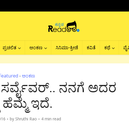
ಪ್ರಚಲಿತ
ಅಂಕಣ
ಸಿನಿಮಾ-ಕ್ರೀಡೆ
ಕವಿತೆ
ಕಥೆ
ವೈವ
Featured
ಅಂಕಣ
•
ರ್ ಸರ್ವೈವರ್.. ನನಗೆ ಅದರ
ೆ ಹೆಮ್ಮೆ ಇದೆ.
016
by
Shruthi Rao
4 min read