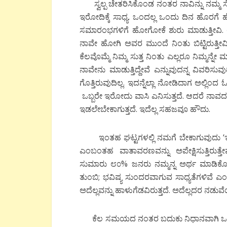
ಸ್ವಲ್ಪ ಚೇತರಿಸಿಕೊಂಡ ನಂತರ ನಾವಿನ್ನು ನಮ್ಮ 
ಇರೋದಿಕ್ಕೆ ಸಾಧ್ಯ. ಒಂದಲ್ಲ ಒಂದು ದಿನ ಹೊರಗೆ 
ಸಮಾರಂಭಗಳಿಗೆ ಹೋಗೋಕೆ ಶುರು ಮಾಡುತ್ತೀವಿ. ಅಲ
ನಾವೇ ಹೋಗಿ ಅವರ ಮುಂದೆ ನಿಂತು ಬಿಟ್ಟಿರುತ್ತೀ
ಕೆಲವೊಮ್ಮೆ ನಿಮ್ಮ ಸುತ್ತ ನಿಂತು ಎಲ್ಲರೂ ನಿಮ್ಮನ್ನೇ 
ನಾವೇನು ಮಾಡುತ್ತಿದ್ದೇವೆ ಎನ್ನುವುದನ್ನ ವಿವರಿಸುವ
ಗೊತ್ತಿರುವುದಿಲ್ಲ. ಇದನ್ನೆಲ್ಲಾ ನೋಡಿದಾಗ ಅಲ್ಲಿಂ
ಒಬ್ಬರೇ ಇರೋದು ವಾಸಿ ಎನಿಸುತ್ತದೆ. ಆದರೆ ನಾವದ
ಇಡಲೇಬೇಕಾಗುತ್ತದೆ. ಇದೆಲ್ಲ ಸಹಜವೂ ಹೌದು.
ಇಂತಹ ಘಟ್ಟಗಳಲ್ಲಿ ನಮಗೆ ಬೇಕಾಗುವುದು ‘ಇಟ್ಸ್
ಎಂಬಂತಹ ವಾತಾವರಣವನ್ನು ಅಪೇಕ್ಷಿಸುತ್ತಿರುತ್ತ
ಸುಮಾರು ೮೦% ಜನರು ನಮ್ಮನ್ನ ಅರ್ಥ ಮಾಡಿಕೊಳ್ಳು
ತುಂಬಿ; ಭವಿಷ್ಯ ಸುಂದರವಾಗುವ ಸಾಧ್ಯತೆಗಳಿವೆ ಎ
ಅದೆಲ್ಲವನ್ನು ಹಾಳುಗೆಡವಿರುತ್ತದೆ. ಅದೆಲ್ಲದರ ನ
ಕೆಲ ಸಮಯದ ನಂತರ ಬದುಕು ನಿಧಾನವಾಗಿ ಒಂದು ಸ್ಥಿತ