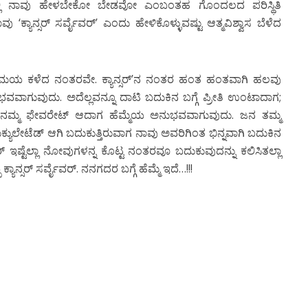
ಭಗಳಲ್ಲಿ ನಾವು ಹೇಳಬೇಕೋ ಬೇಡವೋ ಎಂಬಂತಹ ಗೊಂದಲದ ಪರಿಸ್ಥಿತಿ
ು ‘ಕ್ಯಾನ್ಸರ್ ಸರ್ವೈವರ್’ ಎಂದು ಹೇಳಿಕೊಳ್ಳುವಷ್ಟು ಆತ್ಮವಿಶ್ವಾಸ ಬೆಳೆದ
 ಸಮಯ ಕಳೆದ ನಂತರವೇ. ಕ್ಯಾನ್ಸರ್’ನ ನಂತರ ಹಂತ ಹಂತವಾಗಿ ಹಲವು
ಾಗುವುದು. ಅದೆಲ್ಲವನ್ನೂ ದಾಟಿ ಬದುಕಿನ ಬಗ್ಗೆ ಪ್ರೀತಿ ಉಂಟಾದಾಗ;
ನಾವು ನಮ್ಮ ಫೇವರೇಟ್ ಆದಾಗ ಹೆಮ್ಮೆಯ ಅನುಭವವಾಗುವುದು. ಜನ ತಮ್ಮ
ಕ್ಯುಲೇಟೆಡ್ ಆಗಿ ಬದುಕುತ್ತಿರುವಾಗ ನಾವು ಅವರಿಗಿಂತ ಭಿನ್ನವಾಗಿ ಬದುಕಿನ
ಾನ್ಸರ್ ಇಷ್ಟೆಲ್ಲಾ ನೋವುಗಳನ್ನ ಕೊಟ್ಟ ನಂತರವೂ ಬದುಕುವುದನ್ನು ಕಲಿಸಿತಲ್ಲಾ
್ಯಾನ್ಸರ್ ಸರ್ವೈವರ್. ನನಗದರ ಬಗ್ಗೆ ಹೆಮ್ಮೆ ಇದೆ…!!!