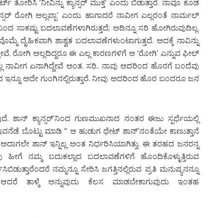
ರ್ಟ್ ತೋರಿಸಿ ‘ನೀವಿನ್ನು ಕ್ಯಾನ್ಸರ್ ಮುಕ್ತ’ ಎಂದು ಬಿಡುತ್ತಾರೆ. ನಾವೂ ಕೂಡ
ಕ್ಯಾನ್ಸರ್ ರೋಗಿ ಅಲ್ಲಪ್ಪಾ’ ಎಂದು. ಹಾಗಾದರೆ ನಾವೀಗ ಎಲ್ಲರಂತೆ ನಾರ್ಮಲ್
ನಿಂದ ಸಾಕಷ್ಟು ಬದಲಾವಣೆಗಳಾಗಿರುತ್ತದೆ; ಅದಿನ್ನೂ ಸರಿ ಹೋಗಿರುವುದಿಲ್ಲ.
ವೊಮ್ಮೆ ದೈಹಿಕವಾಗಿ ಶಾಶ್ವತ ಬದಲಾವಣೆಗಳುಂಟಾಗುತ್ತದೆ. ಅದಕ್ಕೆ ನಾವಿನ್ನು
ತೇವೆ. ರೋಗಿ ಅಲ್ಲದಿದ್ದರೂ ಈ ಎಲ್ಲ ಕಾರಣಗಳಿಗೆ ಆ ‘ರೋಗಿ’ ಎನ್ನುವ ಫೀಲ್
್ಲ ನಾವೀಗ ಏನಾಗಿದ್ದೇವೆ ಅಂತ. ಸರಿ.. ನಾವು ಅದರಿಂದ ಹೊರಗೆ ಬಂದೆವು
ಜನ ಇನ್ನೂ ಅದೇ ಗುಂಗಿನಲ್ಲಿರುತ್ತಾರೆ. ನೀವು ಅದರಿಂದ ಹೊರ ಬಂದರೂ ಜನ
ಾನ್ ಕ್ಯಾನ್ಸರ್’ನಿಂದ ಗುಣಮುಖನಾದ ನಂತರ ಈಜು ಸ್ಪರ್ಧೆಯಲ್ಲಿ
ನ ಇವನೆಡೆ ಬೊಟ್ಟು ಮಾಡಿ “ ಆ ಹುಡುಗ ಥೇಟ್ ಶಾನ್’ನಂತೆಯೇ ಕಾಣುತ್ತಾನೆ
ಲ್ಲಾ ಅದಾಗಲೇ ಶಾನ್ ಇನ್ನಿಲ್ಲ ಅಂತ ನಿರ್ಧರಿಸಿಯಾಗಿತ್ತು. ಈ ತರಹದ ಜನರನ್ನ
ಾವು ಹೀಗೆ ನಮ್ಮ ಬದುಕಲ್ಲಾದ ಬದಲಾವಣೆಗಳಿಗೆ ಹೊಂದಿಕೊಳ್ಳುತ್ತಿರುವ
ಿಬಿಡುತ್ತಾರೆಂದರೆ ನಮ್ಮನ್ನೂ ಸೇರಿಸಿ ಜಗತ್ತಿನಲ್ಲಿರುವ ಪ್ರತಿ ಮನುಷ್ಯನನ್ನೂ
ದೆ. ಆದರೆ ತಾಳ್ಮೆ ಅನ್ನುವುದು ಕೆಲಸ ಮಾಡಬೇಕಾಗುವುದು ಇಂತಹ