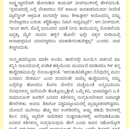
ರಾಷ್ಟ್ರಸ್ಥಾಪನೆಗಾಗಿ ಹೋರಾಡಿದ ಶಾಯಿಮ್ ವೀಜ್‍ಮನ್‍ರಲ್ಲಿ ಹೇಳಿದನಂತೆ,
“ಪ್ರಪಂಚದಲ್ಲಿ ಎಲ್ಲಿ ಬೇಕಾದರೂ ನೆಲೆ ಕಾಣುವ ಅವಕಾಶವಿರುವಾಗ ನೀವೇಕೆ
ಪ್ಯಾಲೆಸ್ಟೀನ್ ಆಕ್ರಮಿತ ಜಾಗದಲ್ಲೇ ಪಾಲು ಕೇಳುತ್ತೀರಿ? ಅದೊಂದನ್ನು ಬಿಟ್ಟು
ಬೇರೆಲ್ಲಾದರೂ ಬದುಕು ಕಟ್ಟಿಕೊಳ್ಳಲು ನಿಮಗೆ ಸಾಧ್ಯವಿಲ್ಲವೆ?”. ಆಗ ವೀಜ್‍ಮನ್,
“ಅಂದ ಹಾಗೆ, ಮೊನ್ನೆ ಭಾನುವಾರ ಯಾಕೆ ನೀನು ತಾಯಿಯನ್ನು ನೋಡಲೆಂದು
ಇಪ್ಪತ್ತು ಮೈಲಿ ದೂರದ ಹಳ್ಳಿಗೆ ಹೋದೆ? ಇಲ್ಲೇ ಪಕ್ಕದ ಬೀದಿಯಲ್ಲಿ
ಅನಾಥಾಶ್ರಮದ ಯಾರನ್ನಾದರೂ ಮಾತಾಡಿಸಬಹುದಿತ್ತಲ್ಲ?” ಎಂದರು. ವಾದ
ತಣ್ಣಗಾಯಿತು.
ಸಂಸ್ಕೃತದಲ್ಲೊಂದು ಮಾತೇ ಉಂಟು. ಹಾಲಿನಲ್ಲೇ ಮೀಯಿಸಿ ದಾಳಿಂಬೆ ಫಲ
ತಿನ್ನಿಸಿ ರಾಜಸಭೆಯಲ್ಲಿ ಪಂಡಿತ ಹಕ್ಕಿಯೆಂದು ಮರ್ಯಾದೆ ಮಾಡಿದರೂ ಗಿಳಿ ತನ್ನ
ಹುಟ್ಟಿದಡವಿಯನ್ನೇ ನೆನಯುತ್ತದಂತೆ. “ಆರಂಕುಶವಿಟ್ಟೊಡಂ ನೆನೆವುದೆನ್ನ ಮನಂ
ಬನವಾಸಿ ದೇಶಮಂ” ಎಂದ ಪಂಪನಂತೆ! ನಾವೆಲ್ಲ ಹುಟ್ಟಿದೂರನ್ನು ಬಿಟ್ಟು
ಎಲ್ಲೆಲ್ಲೋ ಹೋದರೂ ತೊಗಲ ಮೇಲಿನ ಮಚ್ಚೆಯಂತೆ ಜನ್ಮಭೂಮಿಯ
ನೆನಪುಗಳನ್ನು ಮರೆಯದೇ ಹೊತ್ತೊಯ್ಯುತ್ತೇವೆ. ಒಮ್ಮೆ ಕವಿ, ಭಾಷಾವಿಜ್ಞಾನಿ ಎ.ಕೆ.
ರಾಮಾನುಜನ್ ಅವರಿಗೆ ಜನಪದ ಕತೆಗಳನ್ನು ಸಂಗ್ರಹಿಸಬೇಕಾದ ಜವಾಬ್ದಾರಿ
ಹೆಗಲೇರಿತು. ಅವರು ಶಿಕಾಗೋ ವಿಶ್ವವಿದ್ಯಾಲಯದಲ್ಲಿ ಪ್ರಾಧ್ಯಾಪಕರಾಗಿದ್ದವರು.
ಯೋಜನೆ ಮುಗಿಸಲು ಹೆಚ್ಚು ದಿನ ಉಳಿದಿರಲಿಲ್ಲ. ಅಷ್ಟು ಕಡಿಮೆ ದಿನಗಳಲ್ಲಿ
ಕೆಲಸ ಬಿಟ್ಟು ಲ್ಯಾಟಿನ್ ಅಮೆರಿಕದ ಗುಡ್ಡಗಾಡುಗಳಲ್ಲಿ ಅಲೆದಾಡಿಕೊಂಡು
ಜನಪದ ಕತೆಗಳನ್ನು ಸಂಗ್ರಹಿಸುವುದು ಹೇಗೆ ಎಂದು ಅವರ ಸಹೋದ್ಯೋಗಿ
ಚಿಂತೆ ಪಡುತ್ತಿದ್ದರು. ಆದರೆ ರಾಮಾನುಜನ್ ಕೇವಲ ಎರಡೇ ದಿನದಲ್ಲಿ ತನಗೆ