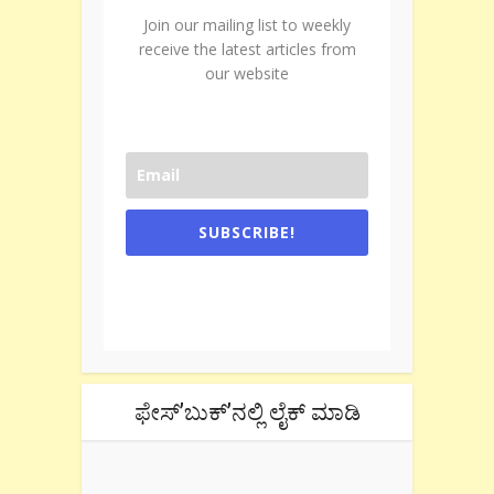
Join our mailing list to weekly
receive the latest articles from
our website
SUBSCRIBE!
One e-mail a week. We don't spam.
Don't forget to check the promotional
tab if you are using gmail.
ಫೇಸ್’ಬುಕ್’ನಲ್ಲಿ ಲೈಕ್ ಮಾಡಿ