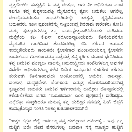
ವೃತ್ತದೊಳಗೇ ಸುತ್ತುತ್ತಿವೆ. ಓ ನನ್ನ ಚೇತನಾ, ಆಗು ನೀ ಅನಿಕೇತನಾ ಎಂದ
ಕವಿಗೂ ತನ್ನ ಕುಪ್ಪಳಿಯನ್ನೂ ಮೈಸೂರನ್ನೂ ತ್ಯಜಿಸಿ ಬದುಕಲು ಆಗಲಿಲ್ಲ.
ಬೇಂದ್ರೆಯವರಂತೂ ಸಾಧನಕೇರಿಯಲ್ಲೇ ಜಗತ್ತನ್ನು ಸೃಷ್ಟಿಸಿಕೊಂಡು
ಬದುಕಿದರು. ಇಡೀ ಪ್ರಪಂಚವನ್ನು ಸುತ್ತಿಬಂದಿದ್ದ ಶಿವರಾಮ ಕಾರಂತರು ಕೋಟ
ಮತ್ತು ಪುತ್ತೂರುಗಳನ್ನು ತನ್ನ ಕಾರ್ಯಕ್ಷೇತ್ರವಾಗಿಸಿಕೊಂಡು ದುಡಿದರು.
ಮಲ್ಲಿಗೆಯ ಕವಿ ಕೆ.ಎಸ್. ನರಸಿಂಹಸ್ವಾಮಿಯವರು ಕೊನೆಯವರೆಗೂ
ಮೈಸೂರಿನ ಗುಂಗಿನಿಂದ ಹೊರಬರಲಿಲ್ಲ. ಕವಿ, ಕತೆಗಾರ ಜಯಂತ
ಕಾಯ್ಕಿಣಿಯವರು ಕಾಯಕವೇ ಕೈಲಾಸವಾದ ಮುಂಬಯಿಯನ್ನೂ ಕೈಲಾಸವೇ
ಕಾಯಕವಾದ ಗೋಕರ್ಣವನ್ನೂ ಮತ್ತೆಮತ್ತೆ ತನ್ನ ಕೃತಿಗಳ ಮೂಲಕ ಧೇನಿಸಿದರು.
ತನ್ನ ಬದುಕಿನ ಮುಕ್ಕಾಲು ಪಾಲನ್ನು ಬಹುರಾಷ್ಟ್ರೀಯ ಕಂಪೆನಿಗಳಲ್ಲೂ ಅವುಗಳ
ವಿದೇಶೀ ಆಫೀಸುಗಳಲ್ಲೂ ಕಳೆದ ವಿವೇಕ ಶಾನಭಾಗರ ಬಹುತೇಕ ಕತೆಗಳು
ಶುರುವಾಗಿ ಕೊನೆಗಾಣುವುದು ಅಂಕೋಲಾದಲ್ಲಿ. ಅಮೆರಿಕ, ರಾಜಸ್ಥಾನ,
ಬಂಗಾಳ, ಮಧ್ಯಪ್ರದೇಶ, ಬೆಂಗಳೂರು ಎನ್ನುತ್ತ ಲೋಕಸಂಚಾರಿಯಾಗಿದ್ದ
ಕೃಷ್ಣಾನಂದ ಕಾಮತರು ಬದುಕಿನ ಇಳಿಗಾಲವನ್ನು ಹುಟ್ಟೂರು ಹೊನ್ನಾವರದಲ್ಲಿ
ಕಳೆಯಬೇಕೆಂದು ಬಗೆದು “ಮರುಪಯಣ” ಎಂಬ ಪುಸ್ತಕವನ್ನೇ ಬರೆದಿದ್ದರು.
ಎಲ್ಲೆಲ್ಲೋ ಸುತ್ತಾಡಿದರೂ ಮನುಷ್ಯ ತನ್ನ ಹುಟ್ಟೂರ ನೆನಪನ್ನು ಹೀಗೆ ಬೆಚ್ಚಗೆ
ಕಾಯ್ದುಕೊಳ್ಳುವ ಸಂಗತಿ ನಿಜಕ್ಕೂ ಕುತೂಹಲಕರವಾಗಿದೆ.
“ಉತ್ತರ ಕನ್ನಡ ಜಿಲ್ಲೆ, ಅದರಲ್ಲೂ ನನ್ನ ಹುಟ್ಟೂರಾದ ಹನೇಹಳ್ಳಿ – ಇವು ನನ್ನ
ಮಟ್ಟಿಗೆ ಬರೇ ನೆಲದ ಹೆಸರುಗಳಲ್ಲ. ಬದಲಾಗಿ ನನ್ನ ಸಾಹಿತ್ಯದ ಹುಟ್ಟಿಗೆ