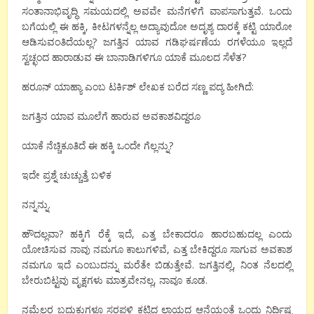
ಸಂತಾನಾಭಿವೃದ್ಧಿ ಸಮಯದಲ್ಲಿ ಅವವೇ ಮನೆಗಳಿಗೆ ವಾಪಸಾಗುತ್ತವೆ. ಒಂದು
ಬಗೆಯಲ್ಲಿ ಈ ಹಕ್ಕಿ, ಕೀಟಗಳನ್ನೆಲ್ಲ ಅದ್ಯಾವುದೋ ಅದೃಶ್ಯ ದಾರಕ್ಕೆ ಕಟ್ಟಿ ಯಾರೋ
ಆಡಿಸುವಂತಿದೆಯಲ್ಲ? ಜಗತ್ತಿನ ಯಾವ ಗಡಿಘರ್ಷಣೆಯ ರಗಳೆಯೂ ಇಲ್ಲದೆ
ಸ್ವಚ್ಛಂದ ಹಾರಾಡುವ ಈ ಬಾನಾಡಿಗಳಿಗೂ ಯಾಕೆ ಮೂಲದ ಸೆಳೆತ?
ಹರೂನ್ ಯಾಹ್ಯಾ ಎಂಬ ಟರ್ಕಿಶ್ ಲೇಖಕ ಬರೆದ ಸಣ್ಣ ಪದ್ಯ ಹೀಗಿದೆ:
ಜಗತ್ತಿನ ಯಾವ ಮೂಲೆಗೆ ಹಾರುವ ಅವಕಾಶವಿದ್ದರೂ
ಯಾಕೆ ನೆಚ್ಚಿಕೂತಿದೆ ಈ ಹಕ್ಕಿ ಒಂದೇ ಗೆಲ್ಲನ್ನು?
ಇದೇ ಪ್ರಶ್ನೆ ಚುಚ್ಚುತ್ತೆ ಬಳಿಕ
ನನ್ನನ್ನು.
ಹೌದಲ್ಲವಾ? ಹಕ್ಕಿಗೆ ರೆಕ್ಕೆ ಇದೆ, ಎತ್ತ ಬೇಕಾದರೂ ಹಾರಬಹುದಲ್ಲ ಎಂದು
ಯೋಚಿಸುವ ನಾವು ನಮಗೂ ಕಾಲುಗಳಿವೆ, ಎತ್ತ ಬೇಕಿದ್ದರೂ ಸಾಗುವ ಅವಕಾಶ
ನಮಗೂ ಇದೆ ಎಂಬುದನ್ನು ಮರೆತೇ ಬಿಡುತ್ತೇವೆ. ಜಗತ್ತಿನಲ್ಲಿ, ನಿಂತ ನೆಲದಲ್ಲಿ
ಬೇರುಬಿಟ್ಟವು ವೃಕ್ಷಗಳು ಮಾತ್ರವೇನಲ್ಲ, ನಾವೂ ಕೂಡ.
ನಮ್ಮೆಲ್ಲರ ಬದುಕುಗಳೂ ಸರಪಳಿ ಕಟ್ಟಿದ ಲಾಯದ ಆನೆಯಂತೆ ಒಂದು ನಿರ್ದಿಷ್ಟ