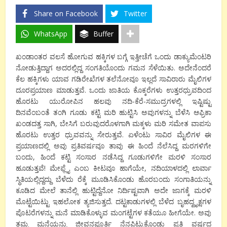
Share on Facebook
Twitter
WhatsApp
Buffer
ಖಂಡಾಂತರ ವಲಸೆ ಹೋಗುವ ಹಕ್ಕಿಗಳ ಬಗ್ಗೆ ಇತ್ತೀಚೆಗೆ ಒಂದು ಡಾಕ್ಯುಮೆಂಟರಿ
ನೋಡುತ್ತಿದ್ದಾಗ ಅದರಲ್ಲಿದ್ದ ಸಂಗತಿಯೊಂದು ಗಮನ ಸೆಳೆಯಿತು. ಅದೇನೆಂದರೆ
ಕೆಲ ಹಕ್ಕಿಗಳು ಯಾವ ಗಡಿರೇಖೆಗಳ ತಲೆನೋವೂ ಇಲ್ಲದೆ ಸಾವಿರಾರು ಮೈಲಿಗಳ
ದೂರಪ್ರಯಾಣ ಮಾಡುತ್ತವೆ. ಒಂದು ಜಾತಿಯ ಕೊಕ್ಕರೆಗಳು ಉತ್ತರಧ್ರುವದಿಂದ
ಹೊರಟು ಯುರೋಪಿನ ಹಲವು ನದಿ-ಕೆರೆ-ಸಮುದ್ರಗಳಲ್ಲಿ ಇಷ್ಟಿಷ್ಟು
ದಿನವೆಂಬಂತೆ ತಂಗಿ ಗೂಡು ಕಟ್ಟಿ ಮರಿ ಹುಟ್ಟಿಸಿ ಅವುಗಳನ್ನು ಬೆಳೆಸಿ ಆಫ್ರಿಕಾ
ಖಂಡದತ್ತ ಸಾಗಿ, ಬೇಸಿಗೆ ಬರುವುದರೊಳಗಾಗಿ ಮಕ್ಕಳು ಮರಿ ಸಮೇತ ವಾಪಸು
ಹೊರಟು ಉತ್ತರ ಧ್ರುವವನ್ನು ಸೇರುತ್ತವೆ. ಏಳೆಂಟು ಸಾವಿರ ಮೈಲಿಗಳ ಈ
ಪ್ರಯಾಣದಲ್ಲಿ ಅವು ಪ್ರತಿವರ್ಷವೂ ತಾವು ಈ ಹಿಂದೆ ನೆಲೆಸಿದ್ದ ಮರಗಳಿಗೇ
ಬಂದು, ಹಿಂದೆ ಕಟ್ಟಿ ಸಂಸಾರ ನಡೆಸಿದ್ದ ಗೂಡುಗಳಿಗೇ ಮರಳಿ ಸಂಸಾರ
ಹೂಡುತ್ತವೆ! ಮೇಫ್ಲೈ ಎಂಬ ಕೀಟವೂ ಹಾಗೆಯೇ, ನದಿಯಾಳದಲ್ಲಿ ಲಾರ್ವಾ
ಸ್ಥಿತಿಯಲ್ಲಿದ್ದದ್ದು ಬೆಳೆದು ರೆಕ್ಕೆ ಮೂಡಿಸಿಕೊಂಡು ಹೊರಬಂದು ಸಂಗಾತಿಯನ್ನು
ಕೂಡಿದ ಮೇಲೆ ತಾನೆಲ್ಲಿ ಹುಟ್ಟಿದ್ದೆನೋ ನಿರ್ದಿಷ್ಟವಾಗಿ ಅದೇ ಜಾಗಕ್ಕೆ ಮರಳಿ
ಮೊಟ್ಟೆಯಿಟ್ಟು ಇಹಲೋಕ ತ್ಯಜಿಸುತ್ತದೆ. ದಟ್ಟಕಾಡುಗಳಲ್ಲಿ ಬೆಳೆದ ಬೃಹದ್ವೃಕ್ಷಗಳ
ಪೊಟರೆಗಳನ್ನು ಮನೆ ಮಾಡಿಕೊಳ್ಳುವ ಮಂಗಟ್ಟೆಗಳ ಕತೆಯೂ ಹೀಗೆಯೇ. ಅವು
ತಮ್ಮ ಮನೆಯನ್ನು ಜೀವನಪೂರ್ತಿ ನೆನಪಿಟ್ಟುಕೊಂಡು ಪ್ರತಿ ವರ್ಷದ