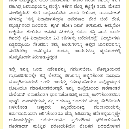
ವಹಿಸಿದ್ದ ಜವಾಬ್ದಾರಿಯನ್ನು ಪೂರೈಸಿ ಕತೆಗಳ ದೊಡ್ಡ ಕಟ್ಟನ್ನೇ ತಂದು ಮೇಜಿನ
ಮೇಲಿಟ್ಟರಂತೆ! ಹೇಗೆ ಸಾಧ್ಯವಾಯಿತಿದು ಎಂದು ಕೇಳಿದಾಗ, ರಾಮಾನುಜನ್
ಹೇಳಿದ್ದು: “ನನ್ನ ವಿದ್ಯಾರ್ಥಿಗಳೆಲ್ಲರೂ ಅಮೆರಿಕಾದ ಬೇರೆ ಬೇರೆ ದೇಶ,
ಪ್ರಾಂತ್ಯಗಳಿಂದ ಬಂದವರು. ಕ್ಲಾಸಿಗೆ ಹೋಗಿ ನಿಮಗೆ ತಿಳಿದಿರುವ, ಅಮ್ಮನೋ
ಅಜ್ಜಿಯೋ ಹೇಳಿರುವ ಜನಪದ ಕತೆಗಳನ್ನು ಬರೆದು ತನ್ನಿ ಎಂದೆ. ಒಂದೇ
ದಿನದಲ್ಲಿ ಪ್ರತಿ ವಿದ್ಯಾರ್ಥಿಯೂ 2-3 ಕತೆಗಳನ್ನು ಬರೆದುಕೊಟ್ಟ”. ವಿದ್ಯಾರ್ಥಿಗಳು
ವಿಶ್ವವಿದ್ಯಾಲಯ ಸೇರಿದರೂ ತಮ್ಮ ಊರುಗಳನ್ನೂ ಅಲ್ಲಿನ ಜಾನಪದವನ್ನೂ
ಮರೆತಿರಲಿಲ್ಲ. ಅವರೆಲ್ಲರೂ ತಂತಮ್ಮ ಊರುಗಳನ್ನು ಹೃದಯಗಳಲ್ಲಿ
ಹೊತ್ತುಕೊಂಡೇ ತಿರುಗಾಡುತ್ತಿದ್ದರು!
ಇಲ್ಲಿ ಇನ್ನೂ ಒಂದು ವಿಶೇಷವನ್ನು ಗಮನಿಸಬೇಕು. ಚೊಕ್ಕಾಡಿಯಂಥ
ಗ್ರಾಮಪರಿಸರದಲ್ಲೇ ತನ್ನ ಬೇರನ್ನೂ ಚಿಗುರನ್ನೂ ಹಬ್ಬಿಸಿಕೊಂಡ ಸುಬ್ರಾಯ
ಚೊಕ್ಕಾಡಿಯವರಂತೆ ಒಂದೇ ಊರನ್ನು ಕರ್ಮಭೂಮಿಯೂ ಕಾವ್ಯೋದ್ಯೋಗ
ಭೂಮಿಯೂ ಮಾಡಿಕೊಂಡವರಿದ್ದಾರೆ. ಇನ್ನು, ಹುಟ್ಟಿದೂರಿಂದ ಕಾರಣಾಂತರ
ಬೇರೆಯಾಗಿ ಬದುಕತೊಡಗಿ ಭಾವನಾಕೋಶದಲ್ಲಿ ಅದನ್ನು ಉಳಿಸಿಕೊಂಡವರೂ
ಇದ್ದಾರೆ. ಹನೇಹಳ್ಳಿಯನ್ನು ತನ್ನ ಬಹಳಷ್ಟು ಬರಹಗಳ ಮುಖ್ಯ ವೇದಿಕೆಯಾಗಿ
ಬಳಸಿಕೊಂಡ ಚಿತ್ತಾಲರು ಕಿಷ್ಕಿಂಧೆಯಂತಿದ್ದ ಮುಂಬಯಿಯನ್ನು
ಕರ್ಮಭೂಮಿಯಾಗಿ ಆರಿಸಿಕೊಂಡರೂ ಪೆನ್ನು ಹಿಡಿದಾಗೆಲ್ಲ ಹನೇಹಳ್ಳಿಯನ್ನಷ್ಟೇ
ಉಸಿರಾಡುತ್ತಿದ್ದರು. ಬರೆಯಬಯಸಿದ ಪ್ರದೇಶದಿಂದ ಭೌಗೋಳಿಕವಾಗಿ
ದೂರವಾದಾಗ ಹುಟ್ಟುವ ಪರಕೀಯತೆಯೇ ಲೇಖಕನ ಬರಹದೊಳಗಿನ