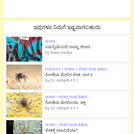
ಇವುಗಳೂ ನಿಮಗೆ ಇಷ್ಟವಾಗಬಹುದು
ಅಂಕಣ
ಸಮಸ್ಯೆಯೆಂದರೆ ಸಾವಲ್ಲ, ಜೀವನ
by
Manu Vaidya
Featured
•
ಅಂಕಣ
•
ಜೇಡನ ಜಾಡು ಹಿಡಿದು..
ಗೋಡೆಯ ಮೇಲಿನ ಜೇಡ- ಭಾಗ ೨
by
Dr. Abhijith A P C
ಅಂಕಣ
•
ಜೇಡನ ಜಾಡು ಹಿಡಿದು..
ಗೋಡೆಯ ಮೇಲೊಂದು ಚಕ್ರ
by
Dr. Abhijith A P C
ಅಂಕಣ
•
ಜೇಡನ ಜಾಡು ಹಿಡಿದು..
ಜೇಡಕ್ಕೆ ಬಾಲವಿದೆಯಾ?