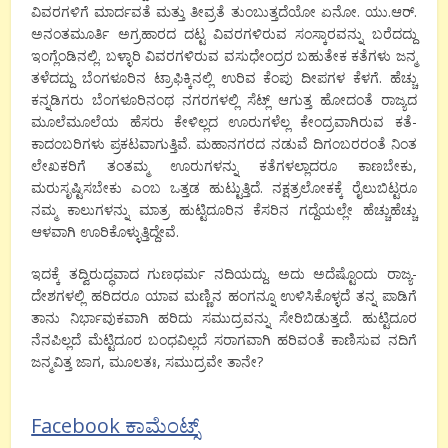
ವಿವರಗಳಿಗೆ ಮಾರ್ದವತೆ ಮತ್ತು ತೀವ್ರತೆ ತುಂಬುತ್ತದೆಯೋ ಏನೋ. ಯು.ಆರ್.
ಅನಂತಮೂರ್ತಿ ಅಗ್ರಹಾರದ ದಟ್ಟ ವಿವರಗಳಿರುವ ಸಂಸ್ಕಾರವನ್ನು ಬರೆದದ್ದು
ಇಂಗ್ಲೆಂಡಿನಲ್ಲಿ. ಬಳ್ಳಾರಿ ವಿವರಗಳಿರುವ ವಸುಧೇಂದ್ರರ ಬಹುತೇಕ ಕತೆಗಳು ಜನ್ಮ
ತಳೆದದ್ದು ಬೆಂಗಳೂರಿನ ಟ್ರಾಫಿಕ್ಕಿನಲ್ಲಿ ಉರಿವ ಕೆಂಪು ದೀಪಗಳ ಕೆಳಗೆ. ಹೆಚ್ಚು
ಕನ್ನಡಿಗರು ಬೆಂಗಳೂರಿನಂಥ ನಗರಗಳಲ್ಲಿ ಸೆಟ್ಲ್ ಆಗುತ್ತ ಹೋದಂತೆ ರಾಜ್ಯದ
ಮೂಲೆಮೂಲೆಯ ಹೆಸರು ಕೇಳಿಲ್ಲದ ಊರುಗಳೆಲ್ಲ ಕೇಂದ್ರವಾಗಿರುವ ಕತೆ-
ಕಾದಂಬರಿಗಳು ಪ್ರಕಟವಾಗುತ್ತಿವೆ. ಮಹಾನಗರದ ನಡುವೆ ದಿಗಂಬರರಂತೆ ನಿಂತ
ಲೇಖಕರಿಗೆ ತಂತಮ್ಮ ಊರುಗಳನ್ನು ಕತೆಗಳಲ್ಲಾದರೂ ಕಾಣಬೇಕು,
ಮರುಸೃಷ್ಟಿಸಬೇಕು ಎಂಬ ಒತ್ತಡ ಹುಟ್ಟುತ್ತಿದೆ. ನಕ್ಷತ್ರಲೋಕಕ್ಕೆ ರೈಲುಬಿಟ್ಟರೂ
ನಮ್ಮ ಕಾಲುಗಳನ್ನು ಮಾತ್ರ ಹುಟ್ಟಿದೂರಿನ ಕೆಸರಿನ ಗದ್ದೆಯಲ್ಲೇ ಹೆಚ್ಚುಹೆಚ್ಚು
ಆಳವಾಗಿ ಊರಿಕೊಳ್ಳುತ್ತಿದ್ದೇವೆ.
ಇದಕ್ಕೆ ತದ್ವಿರುದ್ಧವಾದ ಗುಣಧರ್ಮ ನದಿಯದ್ದು. ಅದು ಅದೆಷ್ಟೊಂದು ರಾಜ್ಯ-
ದೇಶಗಳಲ್ಲಿ ಹರಿದರೂ ಯಾವ ಮಣ್ಣಿನ ಹಂಗನ್ನೂ ಉಳಿಸಿಕೊಳ್ಳದೆ ತನ್ನ ಪಾಡಿಗೆ
ತಾನು ನಿರ್ಭಾವುಕವಾಗಿ ಹರಿದು ಸಮುದ್ರವನ್ನು ಸೇರಿಬಿಡುತ್ತದೆ. ಹುಟ್ಟಿದೂರ
ನೆನಪಿಲ್ಲದೆ ಮೆಟ್ಟಿದೂರ ಬಂಧವಿಲ್ಲದೆ ಸರಾಗವಾಗಿ ಹರಿವಂತೆ ಕಾಣಿಸುವ ನದಿಗೆ
ಜನ್ಮವಿತ್ತ ಜಾಗ, ಮೂಲತಃ, ಸಮುದ್ರವೇ ತಾನೇ?
Facebook ಕಾಮೆಂಟ್ಸ್