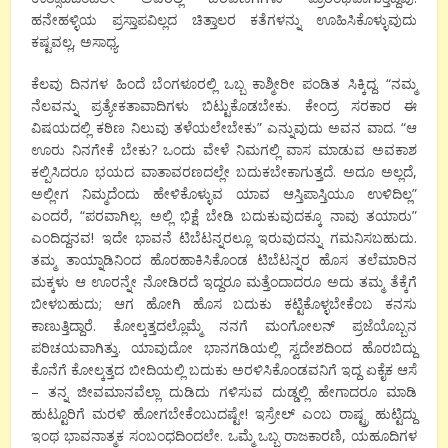
ಹನೇಹಳ್ಳಿಯ ಪ್ರಸ್ತಾಪವಿಲ್ಲದ ಚಿತ್ತಾಲರ ಕತೆಗಳನ್ನು ಊಹಿಸಿಕೊಳ್ಳುವುದು
ಕಷ್ಟವಲ್ಲ, ಅಸಾಧ್ಯ.
ಕೆಲವು ದಿನಗಳ ಹಿಂದೆ ಬೆಂಗಳೂರಲ್ಲಿ ಒಬ್ಬ ಕಾಶ್ಮೀರೀ ಪಂಡಿತ ಸಿಕ್ಕಿದ್ದ. “ನಮ್ಮ
ನೆಲವನ್ನು ಪ್ರತ್ಯೇಕತಾವಾದಿಗಳು ಬಿಟ್ಟುಕೊಡಬೇಕು. ಕೇಂದ್ರ ಸರಕಾರ ಈ
ವಿಷಯದಲ್ಲಿ ಕಠಿಣ ನಿಲುವು ತಳೆಯಲೇಬೇಕು” ಎನ್ನುವುದು ಅವನ ವಾದ. “ಆ
ಊರು ನಿನಗೇಕೆ ಬೇಕು? ಒಂದು ವೇಳೆ ನಿಮಗಲ್ಲಿ ವಾಸ ಮಾಡುವ ಅವಕಾಶ
ಕಲ್ಪಿಸಿದರೂ ಭಯದ ವಾತಾವರಣದಲ್ಲೇ ಬದುಕಬೇಕಾಗುತ್ತದೆ. ಅದೂ ಅಲ್ಲದೆ,
ಅಲ್ಲೀಗ ನಿಮ್ಮದೆಂದು ಹೇಳಿಕೊಳ್ಳುವ ಯಾವ ಆಸ್ತಿಪಾಸ್ತಿಯೂ ಉಳಿದಿಲ್ಲ”
ಎಂದರೆ, “ಪರವಾಗಿಲ್ಲ. ಅಲ್ಲಿ ಭಿಕ್ಷೆ ಬೇಡಿ ಬದುಕುವುದಕ್ಕೂ ನಾವು ತಯಾರು”
ಎಂದಿದ್ದನವ! ಇದೇ ಭಾವನೆ ಟಿಬೆಟನ್ನರಲ್ಲೂ ಇರುವುದನ್ನು ಗಮನಿಸಬಹುದು.
ತಮ್ಮ ತಾಯ್ನಾಡಿನಿಂದ ಹೊರಹಾಕಿಸಿಕೊಂಡ ಟಿಬೆಟನ್ನರ ಹೊಸ ತಲೆಮಾರಿನ
ಮಕ್ಕಳು ಆ ಊರನ್ನೇ ನೋಡಿರದೆ ಇದ್ದರೂ ಮತ್ತೆಂದಾದರೂ ಅದು ತಮ್ಮ ತೆಕ್ಕೆಗೆ
ಬೀಳಬಹುದು; ಆಗ ಹೋಗಿ ಹೊಸ ಬದುಕು ಕಟ್ಟಿಕೊಳ್ಳಬೇಕೆಂಬ ಕನಸು
ಕಾಣುತ್ತಿದ್ದಾರೆ. ಕೋಲ್ಕತ್ತದಲ್ಲೊಮ್ಮೆ ನನಗೆ ಮಂಗೋಲನ್ ಪ್ರಜೆಯೊಬ್ಬನ
ಪರಿಚಯವಾಗಿತ್ತು. ಯಾವುದೋ ಭಾನಗಡಿಯಲ್ಲಿ ಸ್ವದೇಶದಿಂದ ಹೊರಬಿದ್ದು
ಕೊನೆಗೆ ಕೋಲ್ಕತ್ತದ ಬೀದಿಯಲ್ಲಿ ಬದುಕು ಅರಳಿಸಿಕೊಂಡವನಿಗೆ ಇದ್ದ ಏಕೈಕ ಆಸೆ
– ತನ್ನ ಜೀವಮಾನವೆಲ್ಲಾ ದುಡಿದು ಗಳಿಸುವ ದುಡ್ಡಲ್ಲಿ ಹೇಗಾದರೂ ಮಾಡಿ
ಹುಟ್ಟೂರಿಗೆ ಮರಳಿ ಹೋಗಬೇಕೆಂಬುದಷ್ಟೇ! ಇಸ್ರೇಲ್ ಎಂಬ ರಾಷ್ಟ್ರ ಹುಟ್ಟಿದ್ದು
ಇಂಥ ಭಾವನಾತ್ಮಕ ಸಂಬಂಧದಿಂದಲೇ. ಒಮ್ಮೆ ಒಬ್ಬ ರಾಜಕಾರಣಿ, ಯಹೂದಿಗಳ