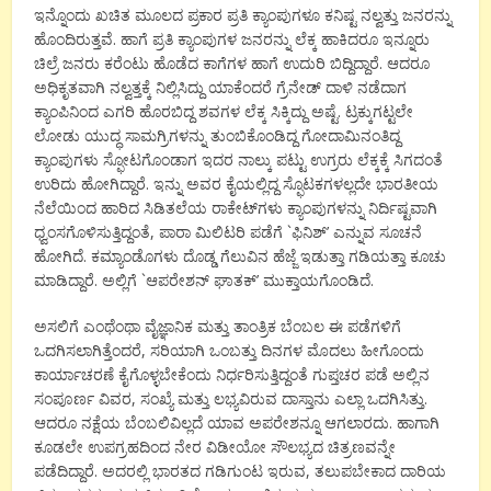
ಇನ್ನೊಂದು ಖಚಿತ ಮೂಲದ ಪ್ರಕಾರ ಪ್ರತಿ ಕ್ಯಾಂಪುಗಳೂ ಕನಿಷ್ಟ ನಲ್ವತ್ತು ಜನರನ್ನು
ಹೊಂದಿರುತ್ತವೆ. ಹಾಗೆ ಪ್ರತಿ ಕ್ಯಾಂಪುಗಳ ಜನರನ್ನು ಲೆಕ್ಕ ಹಾಕಿದರೂ ಇನ್ನೂರು
ಚಿಲ್ರೆ ಜನರು ಕರೆಂಟು ಹೊಡೆದ ಕಾಗೆಗಳ ಹಾಗೆ ಉದುರಿ ಬಿದ್ದಿದ್ದಾರೆ. ಆದರೂ
ಅಧಿಕೃತವಾಗಿ ನಲ್ವತ್ತಕ್ಕೆ ನಿಲ್ಲಿಸಿದ್ದು ಯಾಕೆಂದರೆ ಗ್ರೆನೇಡ್ ದಾಳಿ ನಡೆದಾಗ
ಕ್ಯಾಂಪಿನಿಂದ ಎಗರಿ ಹೊರಬಿದ್ದ ಶವಗಳ ಲೆಕ್ಕ ಸಿಕ್ಕಿದ್ದು ಅಷ್ಟೆ. ಟ್ರಕ್ಕುಗಟ್ಟಲೇ
ಲೋಡು ಯುದ್ಧ ಸಾಮಗ್ರಿಗಳನ್ನು ತುಂಬಿಕೊಂಡಿದ್ದ ಗೋದಾಮಿನಂತಿದ್ದ
ಕ್ಯಾಂಪುಗಳು ಸ್ಫೋಟಗೊಂಡಾಗ ಇದರ ನಾಲ್ಕು ಪಟ್ಟು ಉಗ್ರರು ಲೆಕ್ಕಕ್ಕೆ ಸಿಗದಂತೆ
ಉರಿದು ಹೋಗಿದ್ದಾರೆ. ಇನ್ನು ಅವರ ಕೈಯಲ್ಲಿದ್ದ ಸ್ಫೊಟಕಗಳಲ್ಲದೇ ಭಾರತೀಯ
ನೆಲೆಯಿಂದ ಹಾರಿದ ಸಿಡಿತಲೆಯ ರಾಕೇಟ್‍ಗಳು ಕ್ಯಾಂಪುಗಳನ್ನು ನಿರ್ದಿಷ್ಟವಾಗಿ
ಧ್ವಂಸಗೊಳಿಸುತ್ತಿದ್ದಂತೆ, ಪಾರಾ ಮಿಲಿಟರಿ ಪಡೆಗೆ `ಫಿನಿಶ್’ ಎನ್ನುವ ಸೂಚನೆ
ಹೋಗಿದೆ. ಕಮ್ಯಾಂಡೊಗಳು ದೊಡ್ಡ ಗೆಲುವಿನ ಹೆಜ್ಜೆ ಇಡುತ್ತಾ ಗಡಿಯತ್ತಾ ಕೂಚು
ಮಾಡಿದ್ದಾರೆ. ಅಲ್ಲಿಗೆ `ಆಪರೇಶನ್ ಘಾತಕ್’ ಮುಕ್ತಾಯಗೊಂಡಿದೆ.
ಅಸಲಿಗೆ ಎಂಥೆಂಥಾ ವೈಜ್ಞಾನಿಕ ಮತ್ತು ತಾಂತ್ರಿಕ ಬೆಂಬಲ ಈ ಪಡೆಗಳಿಗೆ
ಒದಗಿಸಲಾಗಿತ್ತೆಂದರೆ, ಸರಿಯಾಗಿ ಒಂಬತ್ತು ದಿನಗಳ ಮೊದಲು ಹೀಗೊಂದು
ಕಾರ್ಯಾಚರಣೆ ಕೈಗೊಳ್ಳಬೇಕೆಂದು ನಿರ್ಧರಿಸುತ್ತಿದ್ದಂತೆ ಗುಪ್ತಚರ ಪಡೆ ಅಲ್ಲಿನ
ಸಂಪೂರ್ಣ ವಿವರ, ಸಂಖ್ಯೆ ಮತ್ತು ಲಭ್ಯವಿರುವ ದಾಸ್ತಾನು ಎಲ್ಲಾ ಒದಗಿಸಿತ್ತು.
ಆದರೂ ನಕ್ಷೆಯ ಬೆಂಬಲಿವಿಲ್ಲದೆ ಯಾವ ಅಪರೇಶನ್ನೂ ಆಗಲಾರದು. ಹಾಗಾಗಿ
ಕೂಡಲೇ ಉಪಗ್ರಹದಿಂದ ನೇರ ವಿಡೀಯೋ ಸೌಲಭ್ಯದ ಚಿತ್ರಣವನ್ನೇ
ಪಡೆದಿದ್ದಾರೆ. ಅದರಲ್ಲಿ ಭಾರತದ ಗಡಿಗುಂಟ ಇರುವ, ತಲುಪಬೇಕಾದ ದಾರಿಯ