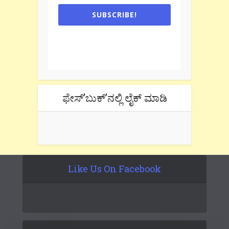
SUBSCRIBE!
One e-mail a week. We don't spam.
Don't forget to check the promotional
tab if you are using gmail.
ಫೇಸ್’ಬುಕ್’ನಲ್ಲಿ ಲೈಕ್ ಮಾಡಿ
Like Us On Facebook