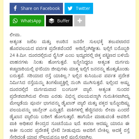
Share on Facebook
Twitter
WhatsApp
Buffer
ಲೀಪಾ..
ಅತ್ಯಂತ ಜಟಿಲ ಮತ್ತು ಊರಿನ ಜನರೇ ಸುಲಭಕ್ಕೆ ತಲುಪಲಾರದ
ಹೊರವಲಯದ ಪರ್ವತ ಪ್ರದೇಶವೆಂದರೆ ಅದಿನ್ನೆಂಗಿದ್ದೀತು. ಇಲ್ಲಿಗೆ ಬರೊಬ್ಬರಿ
24 ಕಿ.ಮೀ. ದೂರದಲ್ಲಿರುವ ರೈಸಿನ್ ಎಂಬ ಇದ್ದುದರಲ್ಲಿ ಚಿಕ್ಕ ಪಟ್ಟಣದ ಬಳಿಯೆ
ವಾಹನಗಳು ನಿಂತು ಹೋಗುತ್ತವೆ. ಇನ್ನೇನಿದ್ದರೂ ಅತ್ಯಂತ ದುರ್ಗಮ
ಕಚ್ಚಾದಾರಿಯಲ್ಲಿ ಘಟಿಯಾ ಜೀಪುಗಳು ಮಾತ್ರ ಇಲ್ಲಿಗೆ ಜನರನ್ನು ಹೊತ್ತುಕೊಂಡು
ಬರುತ್ತವೆ. ಸರಿಯಾದ ರಸ್ತೆ ಯಾಕಿಲ್ಲ..? ಇಲ್ಲಿನ ಕುಸಿಯುವ ಪರ್ವತ ಪ್ರದೇಶ
ನಿರ್ಮಿಸಿದ ರಸ್ತೆಯನ್ನು ತಿಂಗಳೊಪ್ಪತ್ತಿಲ್ಲಿ ನುಂಗಿ ಮುಗಿಸುತ್ತವೆ. ಇಲ್ಲಿಂದ ಅಷ್ಟು
ದೂರದಲ್ಲಿದೆ ದುರ್ಗಮವಾದ ಬಂಗೂಸ್ ವ್ಯಾಲಿ. ಅತ್ಯಂತ ಸುಂದರ
ಪ್ರದೇಶವಾಗಿರುವ ಲೀಪಾ ಎರಡು ವಿಭಿನ್ನ ವಲಯವನ್ನಾಗಿ ಗುರುತಿಸಲಾಗಿದ್ದು
ಮೇಲ್ಗಡೆಯ ಪೂರ್ವ ಭಾಗವನ್ನು ಡೈಖಾನ್ ವ್ಯಾಲಿ ಮತ್ತು ಪಕ್ಕದ ಇನ್ನೊಂದಿಷ್ಟು
ವಲಯವನ್ನು ಚಾನ್ಸೇನ್ ಎನ್ನುತ್ತರೆ. ಪಾಕಿಗಳಲ್ಲಿ ಹೆಚ್ಚಿನವರು ಲೀಪಾ ಎಂದರೆ
ಡೈಖಾನ ವ್ಯಾಲಿಯ ಬದೀಗೆ ಹೋಗುತ್ತಾರೆ. ಹಾಗೆಯೇ ಮಾಡುವಂತೆ ಅವರಿಗೆ
ಪಾಕಿ ಅಧಿಕಾರ ಕೇಂದ್ರದ ಸೂಚನೆಯೂ ಇದೆ. ಕಾರಣ ಆದಷ್ಟು ಯಾರೂ ಈ
ಅತೀ ಸುಂದರ ಪ್ರದೇಶಕ್ಕೆ ಭೇಟಿ ನೀಡುವುದು ಅವರಿಗೆ ಬೇಕಿಲ್ಲ. ಅದಕ್ಕೆ ರಸ್ತೆ
ಸೇರಿದಂತೆ ಯಾವ ಸೌಲಭ್ಯವನ್ನೂ ಅಲ್ಲಿ ಪೂರೈಸಲಾಗಿಲ್ಲ.