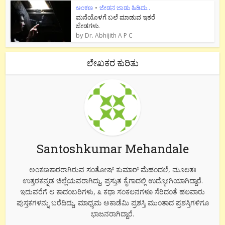
ಅಂಕಣ
•
ಜೇಡನ ಜಾಡು ಹಿಡಿದು..
ಮನೆಯೊಳಗೆ ಬಲೆ ಮಾಡುವ ಇತರೆ
ಜೇಡಗಳು.
by
Dr. Abhijith A P C
ಲೇಖಕರ ಕುರಿತು
Santoshkumar Mehandale
ಅಂಕಣಕಾರರಾಗಿರುವ ಸಂತೋಷ್ ಕುಮಾರ್ ಮೆಹಂದಲೆ, ಮೂಲತಃ
ಉತ್ತರಕನ್ನಡ ಜಿಲ್ಲೆಯವರಾಗಿದ್ದು, ಪ್ರಸ್ತುತ ಕೈಗಾದಲ್ಲಿ ಉದ್ಯೋಗಿಯಾಗಿದ್ದಾರೆ.
ಇದುವರೆಗೆ ೮ ಕಾದಂಬರಿಗಳು, ೩ ಕಥಾ ಸಂಕಲನಗಳೂ ಸೆರಿದಂತೆ ಹಲವಾರು
ಪುಸ್ತಕಗಳನ್ನು ಬರೆದಿದ್ದು, ಮಾಧ್ಯಮ ಅಕಾಡೆಮಿ ಪ್ರಶಸ್ತಿ ಮುಂತಾದ ಪ್ರಶಸ್ತಿಗಳಿಗೂ
ಭಾಜನರಾಗಿದ್ದಾರೆ.