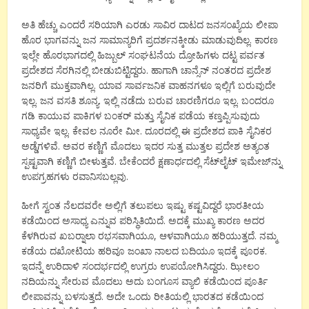
ಅತಿ ಹೆಚ್ಚು ಎಂದರೆ ಸರಿಯಾಗಿ ಎರಡು ಸಾವಿರ ದಾಟದ ಜನಸಂಖ್ಯೆಯ ಲೀಪಾ
ಹೊರ ಭಾಗವನ್ನು ಜನ ಸಾಮಾನ್ಯರಿಗೆ ಪ್ರದರ್ಶನಕ್ಕೀಡು ಮಾಡುವುದಿಲ್ಲ. ಕಾರಣ
ಇಲ್ಲೇ ಹೊರಭಾಗದಲ್ಲಿ ಹಿಜ್ಬುಲ್ ಸಂಘಟನೆಯ ದ್ರೋಹಿಗಳು ದಟ್ಟ ಪರ್ವತ
ಪ್ರದೇಶದ ಸೆರಗಿನಲ್ಲಿ ಬೀಡುಬಿಟ್ಟಿದ್ದರು. ಹಾಗಾಗಿ ಚಾನ್ಸೆನ್ ನಂತರದ ಪ್ರದೇಶ
ಜನರಿಗೆ ಮುಕ್ತವಾಗಿಲ್ಲ. ಯಾವ ಸಾರ್ವಜನಿಕ ವಾಹನಗಳೂ ಇಲ್ಲಿಗೆ ಬರುವುದೇ
ಇಲ್ಲ. ಜನ ವಸತಿ ಶೂನ್ಯ. ಇಲ್ಲಿ ನಡೆದು ಬರುವ ಚಾರಣಿಗರೂ ಇಲ್ಲ. ಬಂದರೂ
ಗಡಿ ಕಾಯುವ ಪಾಕಿಗಳ ಬಂಕರ್ ಮತ್ತು ಸೈನಿಕ ಪಡೆಯ ಕಣ್ತಪ್ಪಿಸುವುದು
ಸಾಧ್ಯವೇ ಇಲ್ಲ. ಕೇವಲ ನೂರೇ ಮೀ. ದೂರದಲ್ಲಿ ಈ ಪ್ರದೇಶದ ಪಾಕಿ ಸೈನಿಕರ
ಅಡ್ಡೆಗಳಿವೆ. ಅವರ ಕಣ್ಣಿಗೆ ಮೊದಲು ಇದರ ಸುತ್ತ ಮುತ್ತಲ ಪ್ರದೇಶ ಅತ್ಯಂತ
ಸ್ಪಷ್ಟವಾಗಿ ಕಣ್ಣಿಗೆ ಬೀಳುತ್ತವೆ. ಬೇಕೆಂದರೆ ಕ್ಷಣಾರ್ಧದಲ್ಲಿ ಸೆಟ್‍ಲೈಟ್ ಇಮೇಜ್‍ನ್ನು
ಉಪಗ್ರಹಗಳು ರವಾನಿಸಬಲ್ಲವು.
ಹೀಗೆ ಸ್ವಂತ ನೆಲದವರೇ ಅಲ್ಲಿಗೆ ತಲುಪಲು ಇಷ್ಟು ಕಷ್ಟವಿದ್ದರೆ ಭಾರತೀಯ
ಕಡೆಯಿಂದ ಅಸಾಧ್ಯ ಎನ್ನುವ ಪರಿಸ್ಥಿತಿಯಿದೆ. ಅದಕ್ಕೆ ಮುಖ್ಯ ಕಾರಣ ಅದರ
ಕೆಳಗಿರುವ ಖಬರ್‍ನಾಲಾ ರಭಸವಾಗಿಯೂ, ಆಳವಾಗಿಯೂ ಹರಿಯುತ್ತದೆ. ನಮ್ಮ
ಕಡೆಯ ದಖೋಟಿಯ ಹರಿವೂ ಜಂಖಾ ನಾಲದ ಬದಿಯೂ ಇದಕ್ಕೆ ಪೂರಕ.
ಇದನ್ನೆ ಉರಿದಾಳಿ ಸಂದರ್ಭದಲ್ಲಿ ಉಗ್ರರು ಉಪಯೋಗಿಸಿದ್ದರು. ಝೀಲಂ
ನದಿಯನ್ನು ಸೇರುವ ಮೊದಲು ಅದು ಬಂಗೂಸ ವ್ಯಾಲಿ ಕಡೆಯಿಂದ ಪೂರ್ತಿ
ಲೀಪಾವನ್ನು ಬಳಸುತ್ತದೆ. ಅದೇ ಒಂದು ರೀತಿಯಲ್ಲಿ ಭಾರತದ ಕಡೆಯಿಂದ