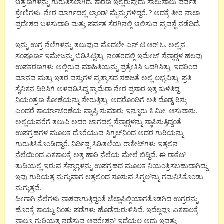
ಚಿತ್ರಣಗಳನ್ನು ಗುರುತಿಸಲಾಗಿದೆ. ಕಾರಣ ಇಲ್ಲಿರುವುದು ಸಾಲುಸಾಲು ಪರ್ವತ
ಶ್ರೇಣಿಗಳು. ನೇರ ಮಾರ್ಗದಲ್ಲಿ ಲ್ಯಾಂಡ್ ಮೈನ್ಸುಗಳಿದ್ದರೆ..? ಅದಕ್ಕೆ ತೀರ ನಾಲಾ
ಪ್ರದೇಶದ ಬಳಸುದಾರಿ ಮತ್ತು ಪರ್ವತ ಸೆರಗಿನಲ್ಲಿ ಚಲಿಸುವ ವ್ಯವಸ್ಥೆ ನಡೆದಿದೆ.
ಇನ್ನು ಉಗ್ರ ನೆಲೆಗಳನ್ನು ತಲುಪುವ ಮೊದಲೇ ಎನ್.ಟಿ.ಆರ್.ಓ. ಅಲ್ಲಿನ
ಸಂಪೂರ್ಣ ಇಮೇಜನ್ನು ಬಿಡಿಸಿಟ್ಟಿತ್ತು. ನಂತರದಲ್ಲಿ ಇಮೇಜ್ ಸೆನ್ಸಾರ್‍ಗಳ ಹಲವು
ಉಪಕರಣಗಳು ಅಲ್ಲಿರುವ ಮಾಹಿತಿಯನ್ನು ಪ್ರತ್ಯೇಕಿಸಿ ಒದಗಿಸಿತ್ತು. ಇದರಿಂದ
ಮಾನವ ಮತ್ತು ಇತರ ವಸ್ತುಗಳ ವ್ಯತ್ಯಾಸದ ಸಹಜತೆ ಅಲ್ಲಿ ಲಭ್ಯವಿತ್ತು. ಪ್ರತಿ
ಸೈನಿಕನ ದಿರಿಸಿಗೆ ಅಳವಡಿಸಿದ್ದ ಕ್ಯಾಮೆರಾ ನೇರ ಪ್ರಸಾರ ಇತ್ತ ಕುಳಿತಿದ್ದ
ನಿಯಂತ್ರಣ ಕೋಣೆಯನ್ನು ಸೇರುತ್ತಿತ್ತು. ಅದರೊಂದಿಗೆ ಅತಿ ದೊಡ್ಡ ರಿಸ್ಕು
ಎಂದರೆ ಕಾರ್ಯಾಚರಣೆಯ ವ್ಯಾಪ್ತಿ ಸುಮಾರು ಇನ್ನೂರು ಕಿ.ಮೀ. ಆಸುಪಾಸು.
ಅಲ್ಲಿಯವರೆಗೆ ತಲುಪಿ ಅದರ ಜಾಗದಲ್ಲಿ ಸೆನ್ಸಾರ್‍ಗಳನ್ನು ಸ್ಥಾಪಿಸುತ್ತಿದ್ದಂತೆ
ಉಪಗ್ರಹಗಳ ಮೂಲಕ ದೊರೆಯುವ ಸಿಗ್ನಲ್‍ನಿಂದ ಅದರ ಗುರಿಯನ್ನು
ಗುರುತಿಸಿಕೊಂಡಿದ್ದಾರೆ. ನಿರ್ದಿಷ್ಟ ಸಿಡಿತಲೆಯ ರಾಕೇಟ್‍ಗಳು ಇತ್ತಲಿನ
ನೆಲೆಯಿಂದ ಏಕಕಾಲಕ್ಕೆ ಅತ್ತ ಹಾರಿ ನೆಲೆಯ ಮೇಲೆ ಬಿದ್ದಿವೆ. ಈ ರಾಕೆಟ್
ತುದಿಯಲ್ಲಿ ಇರುವ ಸೆನ್ಸಾರ್‍ಗಳನ್ನು ಉಪಗ್ರಹದ ಮೂಲಕ ನಿಯಂತ್ರಿಸಬಹುದಾಗಿದ್ದು
ಇವು ಗುರಿಯತ್ತ ನುಗ್ಗುವಾಗ ಆತ್ತಲಿಂದ ಸೂಸುವ ಸಿಗ್ನಲ್‍ನ್ನು ಗಮನಿಸಿಕೊಂಡು
ನುಗ್ಗುತ್ತವೆ.
ಹೀಗಾಗಿ ನೆಲೆಗಳು ನಾಶವಾಗುತ್ತಿದ್ದಂತೆ ಚೆಲ್ಲಾಪಿಲ್ಲಿಯಾಗತೊಡಗಿದ ಉಗ್ರರನ್ನು
ಹೊರಕ್ಕೆ ಕಾಯ್ದು ನಿಂತು ಪಡೆಗಳು ಹೊಡೆದುರುಳಿಸಿವೆ. ಇದೆಲ್ಲವೂ ಏಕಕಾಲಕ್ಕೆ
ನಾಲ್ಕೂ ಗುರಿಯತ್ತ ನಡೆಸುವ ಆಪರೇಶನ್ ಇದೆಯಲ್ಲ ಅದು ಇವತ್ತು