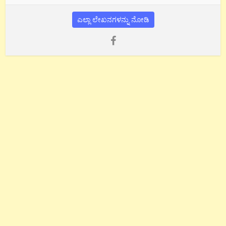
ಎಲ್ಲಾ ಲೇಖನಗಳನ್ನು ನೋಡಿ