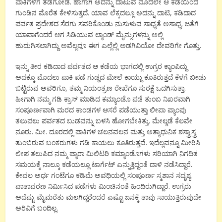
ಪಾಕಿಗಳಿಗೆ ತಡೆಗೋಡೆ. ಹಾಗಾಗಿ ಅದನ್ನು ದಾಟುವ ಮೊದಲೇ ಆ ಕಡೆಯಿಂದ
ಗುಂಡಿನ ಮೊರೆತ ಕೇಳಿಸುತ್ತದೆ. ಯಾವ ಲೆಕ್ಕದಲ್ಲೂ ಅದನ್ನು ದಾಟಿ, ಕಡಿದಾದ
ಪರ್ವತ ಪ್ರದೇಶದ ಸೆರಗು ಸವರಿಕೊಂಡು ನುಸುಳುವ ಸಾಧ್ಯತೆ ಅಸಾಧ್ಯ. ಜತೆಗೆ
ಯಾವಾಗೆಂದರೆ ಆಗ ಸಿಡಿಯುವ ಲ್ಯಾಂಡ್ ಮೈನ್ಸುಗಳನ್ನು ಅಲ್ಲಿ
ಹುದುಗಿಸಲಾಗಿದ್ದು ಅವೆಲ್ಲವೂ ಈಗ ಎಲ್ಲೆಲ್ಲಿ ಅಡಗಿವಿಯೋ ದೇವರಿಗೇ ಗೊತ್ತು.
ಇನ್ನು ತೀರ ಕಡಿದಾದ ಪರ್ವತದ ಆ ಕಡೆಯ ಭಾಗದಲ್ಲಿ ಉಗ್ರರ ಕ್ಯಾಂಪಿದ್ದು
ಅದಕ್ಕೂ ಮೊದಲು ಪಾಕಿ ಪಡೆ ಗುಡ್ಡದ ಮೇಲೆ ಕಾಯ್ದು ಕೂತಿರುತ್ತದೆ ಕೆಳಗೆ ಬೀಡು
ಬಿಟ್ಟಿರುವ ಅವರಿಗೂ, ತಮ್ಮ ನಿಯಂತ್ರಣ ರೇಖೆಗೂ ಸುರಕ್ಷೆ ಒದಗಿಸುತ್ತಾ.
ಹೀಗಾಗಿ ನಮ್ಮ ಗಡಿ ಕ್ರಾಸ್ ಮಾಡಿದ ಕಮ್ಯಾಂಡೊ ಪಡೆ ತುಂಬ ನಿಖರವಾಗಿ
ಸಂಪೂರ್ಣವಾಗಿ ಮರದ ಕಾಂಡಗಳ ಆಸರೆ ಪಡೆಯುತ್ತಾ ಲೀಪಾ ಪ್ಯಾಂಪು
ತಲುಪಲು ಪರ್ವತದ ಬುಡವನ್ನು ಬಳಸಿ ಹೋಗಬೇಕಿತ್ತು. ಮೇಲ್ಗಡೆ ಕೆಲವೇ
ನೂರು. ಮೀ. ದೂರದಲ್ಲಿ ಪಾಕಿಗಳ ಚಲನವಲನ ಮತ್ತು ಅತ್ಯಾಧುನಿಕ ಶಸ್ತ್ರಾಸ್ತ್ರ
ತುಂಬಿರುವ ಬಂಕರುಗಳು ಗಡಿ ಕಾಯಲು ಕೂತಿರುತ್ತವೆ. ಇದೆಲ್ಲವನ್ನೂ ಮೀರಿಸಿ
ಲೀಪ ತಲುಪಿದ ನಮ್ಮ ಪ್ಯಾರಾ ಮಿಲಿಟರಿ ಕಮ್ಯಾಂಡೊಗಳು ಸರಿಯಾಗಿ ನಿಗದಿತ
ಸಮಯಕ್ಕೆ ನಾಲ್ಕೂ ಕಡೆಯಲ್ಲೂ ಟಾರ್ಗೆಟ್ ಎನ್ನುತ್ತಿದ್ದಂತೆ ದಾಳಿ ನಡೆಸಿದ್ದಾರೆ.
ಕೇವಲ ಅರ್ಧ ಗಂಟೆಗೂ ಕಡಿಮೆ ಅವಧಿಯಲ್ಲಿ ಸಂಪೂರ್ಣ ಸ್ಮಶಾನ ಸದೃಶ್ಯ
ವಾತಾವರಣ ನಿರ್ಮಿಸಿದ ಪಡೆಗಳು ಮಿಂಚಿನಂತೆ ಹಿಂದಿರುಗಿದ್ದಾರೆ. ಉಗ್ರರು
ಅದೆಷ್ಟು ಮೈಮರೆತು ಮಲಗಿದ್ದರೆಂದರೆ ಎಷ್ಟೊ ಜನಕ್ಕೆ ತಾವು ಸಾಯುತ್ತಿರುವುದೇ
ಅರಿವಿಗೆ ಬಂದಿಲ್ಲ.