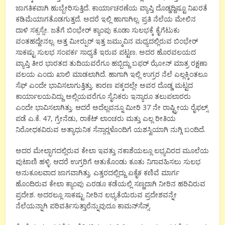
ಜಾಗತಿಕವಾಗಿ ಹುಬ್ಬೇರಿಸುತ್ತಿದೆ. ಕಾರ್ಯಾಚರಣೆಯ ವ್ಯಾಪ್ತಿ ದೊಡ್ಡದ್ದಿಷ್ಟೂ ನಿಖರತೆ
ಕಡಿಮೆಯಾಗತೊಡಗುತ್ತದೆ. ಅದರೆ ಇಲ್ಲಿ ಹಾಗಾಗಿಲ್ಲ. ಪ್ರತಿ ನೆಲೆಯ ಮೇಲಿನ
ದಾಳಿ ಸಕ್ಸಸ್ಸೇ. ಜತೆಗೆ ಬಿಂಭೇರ್ ಕ್ಯಾಂಪು ಕೂಡಾ ಸುಲಭಕ್ಕೆ ಕೈಗೆಟುಕು
ವಂತಹದ್ದೇನಲ್ಲ. ಅತ್ತ ಮೀರ್‍ಪುರ್ ಇತ್ತ ಜಮ್ಮುವಿನ ಮಧ್ಯದಲ್ಲಿರುವ ಬಿಂಭೇರ್
ಸಾಕಷ್ಟು ಸುಲಭ ಸಂಪರ್ಕ ಸಾಧ್ಯತೆ ಇರುವ ಪಟ್ಟಣ. ಅದರ ಹೊರವಲಯದ
ವ್ಯಾಪ್ತಿ ತೀರ ಭಾರತದ ತುದಿಯವರೆಗೂ ಹಬ್ಬಿದ್ದು ಬಫರ್ ಝೋನ್ ಮಾತ್ರ ರಕ್ಷಣಾ
ವಲಯ ಎಂದು ಖಾಲಿ ಮಾಡಲಾಗಿದೆ. ಹಾಗಾಗಿ ಇಲ್ಲಿ ಉಗ್ರರ ನೆಲೆ ಎಲ್ಲಕ್ಕಿಂತಲೂ
ಸೆಫ್ ಎಂದೇ ಭಾವಿಸಲಾಗುತ್ತಿತ್ತು. ಕಾರಣ ಪಕ್ಕದಲ್ಲೇ ಅವರ ದೊಡ್ಡ ಮಟ್ಟದ
ಕಾರ್ಯಾಲಯವಿದ್ದು ಅಲ್ಲಿಯವರೆಗೂ ಸೈನಿಕರು ಇನ್ಯಾರೂ ತಲುಪಲಾರರು
ಎಂದೇ ಭಾವಿಸಲಾಗಿತ್ತು. ಆದರೆ ಅದೆಲ್ಲವನ್ನೂ ಮೀರಿ 37 ನೇ ರಾಷ್ಟ್ರೀಯ ರೈಫಲ್ಸ್
ಪಡೆ ಎ.ಕೆ. 47, ಗ್ರೇನೆಡು, ರಾಕೆಟ್ ಲಾಂಚರು ಮತ್ತು ಎಲ್ಲ ರೀತಿಯ
ನಿರೋಧಕವಿರುವ ಅತ್ಯಾಧುನಿಕ ಸೆನ್ಸಾರ್‍ಗಳೊಂದಿಗೆ ಯಶಸ್ವಿಯಾಗಿ ನುಗ್ಗಿ ಬಂದಿದೆ.
ಅದರ ಮೇಲ್ಭಾಗದಲ್ಲಿರುವ ಕೇಲಾ ಇವತ್ತು ನಕಾಶೆಯಲ್ಲೂ ಲಭ್ಯವಿರದ ಮೂಲೆಯ
ಪುಟಾಣಿ ಹಳ್ಳಿ. ಆದರೆ ಉಗ್ರರಿಗೆ ಆತುಕೊಂಡು ಕೂತು ನಿಗಾವಹಿಸಲು ಸುಲಭ
ಅನುಕೂಲವಾದ ಜಾಗವಾಗಿತ್ತು. ಎತ್ತರದಲ್ಲಿದ್ದು ಏಕೈಕ ಕಣಿವೆ ಮಾರ್ಗ
ಹೊಂದಿರುವ ಕೇಲಾ ಕ್ಯಾಂಪು ಎರಡೂ ಕಡೆಯಲ್ಲಿ ಸಣ್ಣದಾಗಿ ನೀರಿನ ಹರಿವಿರುವ
ಪ್ರದೇಶ. ಅದರಲ್ಲೂ ಸಾಕಷ್ಟು ನೀರಿನ ಲಭ್ಯತೆಯಿರುವ ಪ್ರದೇಶವನ್ನೇ
ನೆಲೆಯನ್ನಾಗಿ ಪರಿವರ್ತಿಸುತ್ತಾರೆನ್ನುವುದೂ ಕಾಮನ್‍ಸೆನ್ಸ್.