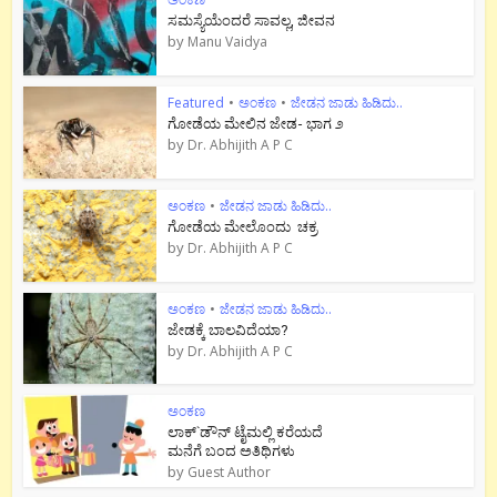
ಸಮಸ್ಯೆಯೆಂದರೆ ಸಾವಲ್ಲ, ಜೀವನ
by
Manu Vaidya
Featured
•
ಅಂಕಣ
•
ಜೇಡನ ಜಾಡು ಹಿಡಿದು..
ಗೋಡೆಯ ಮೇಲಿನ ಜೇಡ- ಭಾಗ ೨
by
Dr. Abhijith A P C
ಅಂಕಣ
•
ಜೇಡನ ಜಾಡು ಹಿಡಿದು..
ಗೋಡೆಯ ಮೇಲೊಂದು ಚಕ್ರ
by
Dr. Abhijith A P C
ಅಂಕಣ
•
ಜೇಡನ ಜಾಡು ಹಿಡಿದು..
ಜೇಡಕ್ಕೆ ಬಾಲವಿದೆಯಾ?
by
Dr. Abhijith A P C
ಅಂಕಣ
ಲಾಕ್`ಡೌನ್ ಟೈಮಲ್ಲಿ ಕರೆಯದೆ
ಮನೆಗೆ ಬಂದ ಅತಿಥಿಗಳು
by
Guest Author