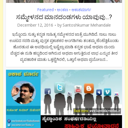
Featured
ಅಂಕಣ
ಆಕಾಶಮಾರ್ಗ
•
•
ಸಮ್ಮೇಳನದ ಮಾನದಂಡಗಳು ಯಾವುವು..?
December 12, 2016
by
Santoshkumar Mehandale
ಇನ್ನೊಂದು ಸುತ್ತು ಕನ್ನಡ ಸಾಹಿತ್ಯ ಸಮ್ಮೇಳನದ ಜಾತ್ರೆ ಮುಗಿದಿದೆ. ಸಾಲು ಸಾಲು
ಊಟದ ಸರದಿ ಮತ್ತು ಪುಸ್ತಕ ಪ್ರಕಾಶಕರ ಅಂಗಡಿಗಳು ತಂತಮ್ಮ ಟೆಂಟೆತ್ತಿಕೊಂಡು
ಹೊರಡುವ ಈ ಅವಧಿಯಲ್ಲಿ ಇಷ್ಟೆಲ್ಲಾ ಮಾಡಿ ಕನ್ನಡ ಭಾಷೆ ಅಥವಾ ದುಂದು
ವೆಚ್ಚದ ಈ ನುಡಿ ಹಬ್ಬದಿಂದ ಆಗಿರುವ ಅಥವಾ ಆಗುತ್ತಿರುವ ಲಾಭ ಎನ್ನುವ ತೀರ
ವ್ಯವಹಾರಿಕ ಮಾತು ಒತ್ತಟ್ಟಿಗಿರಲಿ, ಒತ್ತಾಸೆ ಅಥವಾ ಪ್ರಯೋಜನ...