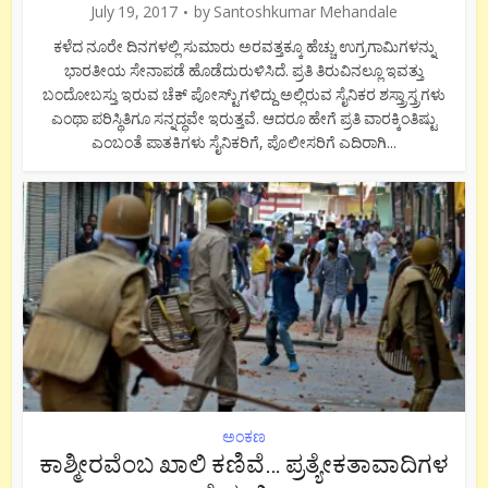
July 19, 2017
by
Santoshkumar Mehandale
ಕಳೆದ ನೂರೇ ದಿನಗಳಲ್ಲಿ ಸುಮಾರು ಅರವತ್ತಕ್ಕೂ ಹೆಚ್ಚು ಉಗ್ರಗಾಮಿಗಳನ್ನು
ಭಾರತೀಯ ಸೇನಾಪಡೆ ಹೊಡೆದುರುಳಿಸಿದೆ. ಪ್ರತಿ ತಿರುವಿನಲ್ಲೂ ಇವತ್ತು
ಬಂದೋಬಸ್ತು ಇರುವ ಚೆಕ್ ಪೋಸ್ಟು್ಗಳಿದ್ದು ಅಲ್ಲಿರುವ ಸೈನಿಕರ ಶಸ್ತ್ರಾಸ್ತ್ರಗಳು
ಎಂಥಾ ಪರಿಸ್ಥಿತಿಗೂ ಸನ್ನದ್ಧವೇ ಇರುತ್ತವೆ. ಆದರೂ ಹೇಗೆ ಪ್ರತಿ ವಾರಕ್ಕಿಂತಿಷ್ಟು
ಎಂಬಂತೆ ಪಾತಕಿಗಳು ಸೈನಿಕರಿಗೆ, ಪೊಲೀಸರಿಗೆ ಎದಿರಾಗಿ...
ಅಂಕಣ
ಕಾಶ್ಮೀರವೆಂಬ ಖಾಲಿ ಕಣಿವೆ… ಪ್ರತ್ಯೇಕತಾವಾದಿಗಳ