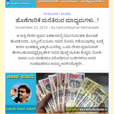
Featured
ಅಂಕಣ
•
ಹೊಣೆಗಾರಿಕೆ ಮರೆತಿರುವ ಮಾಧ್ಯಮಗಳು…!
November 23, 2016
by
Santoshkumar Mehandale
ಆ ರಾತ್ರಿ ದೇಶದ ಪ್ರಧಾನಿ ಇತಿಹಾಸವನ್ನೆ ನಿರ್ಮಿಸುವಂತಹ ಘೋಷಣೆ
ಹೊರಡಿಸಿದರು. ಇನ್ಮುಂದೆ ಐನೂರು ಸಾವಿರ ನೋಟು ನಡೆಯುವುದಿಲ್ಲ. ಇದಕ್ಕೆ
ಕಾರಣ ಇಂತಹದ್ದು ಇತ್ಯಾದಿ ಎಂದೆಲ್ಲಾ, ಒಂದು ದೇಶದ ಪ್ರಧಾನಿಯಾಗಿ
ಹೇಳಬುಹುದಾದದ್ದನ್ನೆಲ್ಲಾ ಹೇಳಿ ಸಾವಿರ ವೊಲ್ಟ್ ಝಟಕಾ ಕೊಟ್ಟರು ನೋಡಿ.
ಅವರು ಏನು ಮಾಡಿದರೂ ವಿರೋಧಿಸುವ ಬುಜೀಗಳಿಗೂ ಅದರ
ಗಂಜಿದಾತರಿಗೂ ಅದನ್ನು ಅರಗಿಸಿಕೊಳ್ಳಲೇ...