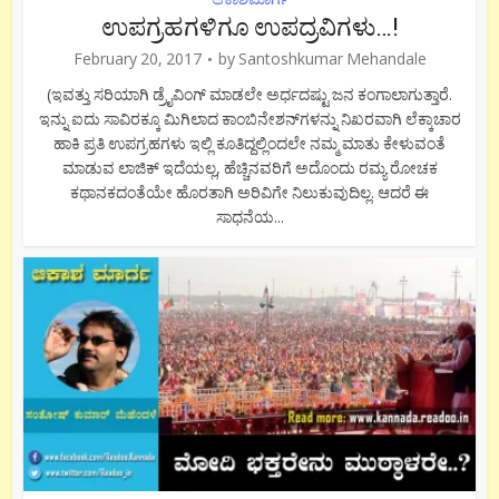
ಉಪಗ್ರಹಗಳಿಗೂ ಉಪದ್ರವಿಗಳು…!
February 20, 2017
by
Santoshkumar Mehandale
(ಇವತ್ತು ಸರಿಯಾಗಿ ಡ್ರೈವಿಂಗ್ ಮಾಡಲೇ ಅರ್ಧದಷ್ಟು ಜನ ಕಂಗಾಲಾಗುತ್ತಾರೆ.
ಇನ್ನು ಐದು ಸಾವಿರಕ್ಕೂ ಮಿಗಿಲಾದ ಕಾಂಬಿನೇಶನ್‍ಗಳನ್ನು ನಿಖರವಾಗಿ ಲೆಕ್ಕಾಚಾರ
ಹಾಕಿ ಪ್ರತಿ ಉಪಗ್ರಹಗಳು ಇಲ್ಲಿ ಕೂತಿದ್ದಲ್ಲಿಂದಲೇ ನಮ್ಮ ಮಾತು ಕೇಳುವಂತೆ
ಮಾಡುವ ಲಾಜಿಕ್ ಇದೆಯಲ್ಲ, ಹೆಚ್ಚಿನವರಿಗೆ ಅದೊಂದು ರಮ್ಯ ರೋಚಕ
ಕಥಾನಕದಂತೆಯೇ ಹೊರತಾಗಿ ಅರಿವಿಗೇ ನಿಲುಕುವುದಿಲ್ಲ. ಆದರೆ ಈ
ಸಾಧನೆಯ...