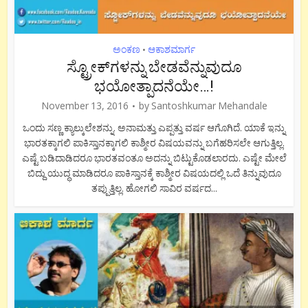
ಅಂಕಣ
ಆಕಾಶಮಾರ್ಗ
•
ಸ್ಟ್ರೋಕ್‍ಗಳನ್ನು ಬೇಡವೆನ್ನುವುದೂ
ಭಯೋತ್ಪಾದನೆಯೇ…!
November 13, 2016
by
Santoshkumar Mehandale
ಒಂದು ಸಣ್ಣ ಕ್ಯಾಲ್ಕುಲೇಶನ್ನು. ಅನಾಮತ್ತು ಎಪ್ಪತ್ತು ವರ್ಷ ಆಗೊಗಿದೆ. ಯಾಕೆ ಇನ್ನು
ಭಾರತಕ್ಕಾಗಲಿ ಪಾಕಿಸ್ತಾನಕ್ಕಾಗಲಿ ಕಾಶ್ಮೀರ ವಿಷಯವನ್ನು ಬಗೆಹರಿಸಲೇ ಆಗುತ್ತಿಲ್ಲ.
ಎಷ್ಟೆ ಬಡಿದಾಡಿದರೂ ಭಾರತವಂತೂ ಅದನ್ನು ಬಿಟ್ಟುಕೊಡಲಾರದು. ಎಷ್ಟೇ ಮೇಲೆ
ಬಿದ್ದು ಯುದ್ಧ ಮಾಡಿದರೂ ಪಾಕಿಸ್ತಾನಕ್ಕೆ ಕಾಶ್ಮೀರ ವಿಷಯದಲ್ಲಿ ಒದೆ ತಿನ್ನುವುದೂ
ತಪ್ಪುತ್ತಿಲ್ಲ. ಹೋಗಲಿ ಸಾವಿರ ವರ್ಷದ...