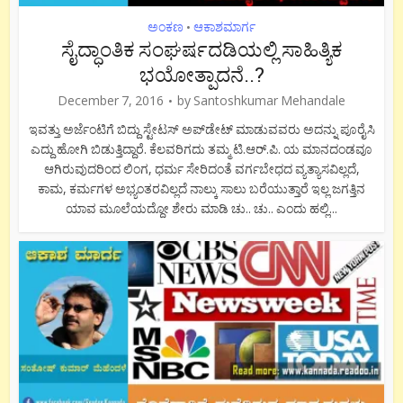
ಅಂಕಣ
ಆಕಾಶಮಾರ್ಗ
•
ಸೈದ್ಧಾಂತಿಕ ಸಂಘರ್ಷದಡಿಯಲ್ಲಿ ಸಾಹಿತ್ಯಿಕ
ಭಯೋತ್ಪಾದನೆ..?
December 7, 2016
by
Santoshkumar Mehandale
ಇವತ್ತು ಅರ್ಜೆಂಟಿಗೆ ಬಿದ್ದು ಸ್ಟೇಟಸ್ ಅಪ್‍ಡೇಟ್ ಮಾಡುವವರು ಅದನ್ನು ಪೂರೈಸಿ
ಎದ್ದು ಹೋಗಿ ಬಿಡುತ್ತಿದ್ದಾರೆ. ಕೆಲವರಿಗದು ತಮ್ಮ ಟಿ.ಆರ್.ಪಿ. ಯ ಮಾನದಂಡವೂ
ಆಗಿರುವುದರಿಂದ ಲಿಂಗ, ಧರ್ಮ ಸೇರಿದಂತೆ ವರ್ಗಬೇಧದ ವ್ಯತ್ಯಾಸವಿಲ್ಲದೆ,
ಕಾಮ, ಕರ್ಮಗಳ ಅಭ್ಯಂತರವಿಲ್ಲದೆ ನಾಲ್ಕು ಸಾಲು ಬರೆಯುತ್ತಾರೆ ಇಲ್ಲ ಜಗತ್ತಿನ
ಯಾವ ಮೂಲೆಯದ್ದೋ ಶೇರು ಮಾಡಿ ಚು.. ಚು.. ಎಂದು ಹಲ್ಲಿ...