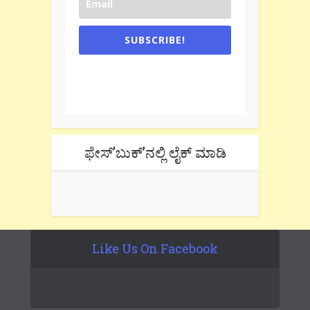
SUBSCRIBE!
One e-mail a week. We don't spam.
Don't forget to check the promotional
tab if you are using gmail.
ಫೇಸ್’ಬುಕ್’ನಲ್ಲಿ ಲೈಕ್ ಮಾಡಿ
Like Us On Facebook