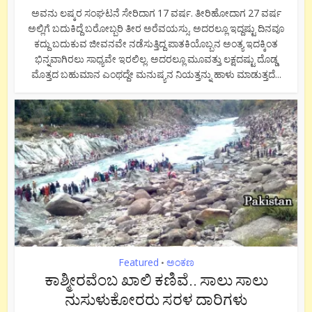
ಅವನು ಲಷ್ಕರ ಸಂಘಟನೆ ಸೇರಿದಾಗ 17 ವರ್ಷ. ತೀರಿಹೋದಾಗ 27 ವರ್ಷ
ಅಲ್ಲಿಗೆ ಬದುಕಿದ್ದೆ ಬರೋಬ್ಬರಿ ತೀರ ಅರೆವಯಸ್ಸು. ಅದರಲ್ಲೂ ಇದ್ದಷ್ಟು ದಿನವೂ
ಕದ್ದು ಬದುಕುವ ಜೀವನವೇ ನಡೆಸುತ್ತಿದ್ದ ಪಾತಕಿಯೊಬ್ಬನ ಅಂತ್ಯ ಇದಕ್ಕಿಂತ
ಭಿನ್ನವಾಗಿರಲು ಸಾಧ್ಯವೇ ಇರಲಿಲ್ಲ. ಅದರಲ್ಲೂ ಮೂವತ್ತು ಲಕ್ಷದಷ್ಟು ದೊಡ್ಡ
ಮೊತ್ತದ ಬಹುಮಾನ ಎಂಥದ್ದೇ ಮನುಷ್ಯನ ನಿಯತ್ತನ್ನು ಹಾಳು ಮಾಡುತ್ತದೆ...
Featured
ಅಂಕಣ
•
ಕಾಶ್ಮೀರವೆಂಬ ಖಾಲಿ ಕಣಿವೆ.. ಸಾಲು ಸಾಲು
ನುಸುಳುಕೋರರು ಸರಳ ದಾರಿಗಳು