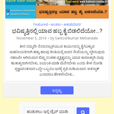
Featured
ಅಂಕಣ
ಆಕಾಶಮಾರ್ಗ
•
•
ಭವಿಷ್ಯತ್ತಿನಲ್ಲಿ ಯಾವ ಹಬ್ಬ ಕೈ ಬಿಡಲಿದೆಯೋ…?
November 5, 2016
by
Santoshkumar Mehandale
ತೀರ ನಮ್ಮದೇ ನೆನಪಿನಲ್ಲುಳಿಯುವ ಕಾರ್ಯವನ್ನು ಕೈಗೊಳ್ಳುವ
ಮಹನೀಯರಿಗಾಗಿ ಹತ್ತು ಹಲವು ರೀತಿಯಲ್ಲಿ ಅವರ ಸೇವೆಯನ್ನು ಸ್ಮರಿಸುವುದು
ಸಹಜವೇ ಆಗಿರುವಾಗ ಟಿಪ್ಪುನಂತಹ ವ್ಯಕ್ತಿತ್ವವನ್ನು ಯಾವ ಕಾರಣಕ್ಕಾಗಿ ನಾವು
ಹುತಾತ್ಮವಾಗಿಸಬೇಕು, ಜಯಂತಿ ಮಾಡಿ ಮೆರೆಸಬೇಕು ಎಂದು ಕೇಳಿ ನೋಡಿ.
ಪ್ರಜ್ಞಾವಂತನಾದ ಒಬ್ಬೇ ಒಬ್ಬನೂ ಇದಕ್ಕೆ ಪ್ರತಿ ನುಡಿಯಲಾರ. ಅಕಸ್ಮಾತ್
ಎನಾದರೂ ಹೇಳಲೇಬೇಕು...
ಇನ್ನಷ್ಟು