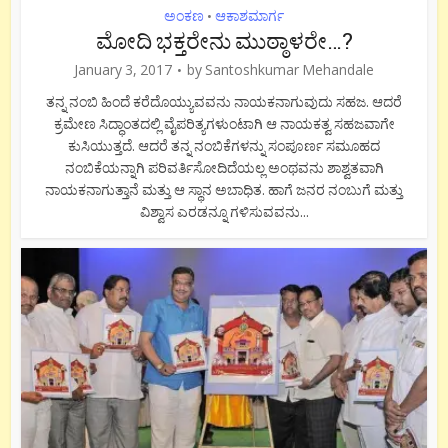
ಅಂಕಣ
ಆಕಾಶಮಾರ್ಗ
•
ಮೋದಿ ಭಕ್ತರೇನು ಮುಠ್ಠಾಳರೇ…?
January 3, 2017
by
Santoshkumar Mehandale
ತನ್ನ ನಂಬಿ ಹಿಂದೆ ಕರೆದೊಯ್ಯುವವನು ನಾಯಕನಾಗುವುದು ಸಹಜ. ಆದರೆ
ಕ್ರಮೇಣ ಸಿದ್ಧಾಂತದಲ್ಲಿ ವೈಪರಿತ್ಯಗಳುಂಟಾಗಿ ಆ ನಾಯಕತ್ವ ಸಹಜವಾಗೇ
ಕುಸಿಯುತ್ತದೆ. ಆದರೆ ತನ್ನ ನಂಬಿಕೆಗಳನ್ನು ಸಂಪೂರ್ಣ ಸಮೂಹದ
ನಂಬಿಕೆಯನ್ನಾಗಿ ಪರಿವರ್ತಿಸೋದಿದೆಯಲ್ಲ ಅಂಥವನು ಶಾಶ್ವತವಾಗಿ
ನಾಯಕನಾಗುತ್ತಾನೆ ಮತ್ತು ಆ ಸ್ಥಾನ ಅಬಾಧಿತ. ಹಾಗೆ ಜನರ ನಂಬುಗೆ ಮತ್ತು
ವಿಶ್ವಾಸ ಎರಡನ್ನೂ ಗಳಿಸುವವನು...