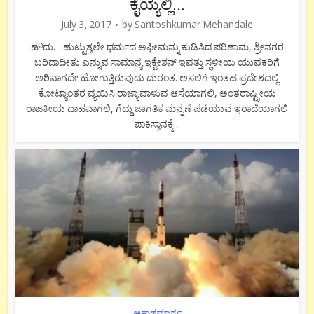
ಕೈಯ್ಯಲ್ಲಿ...
July 3, 2017
by
Santoshkumar Mehandale
ಹೌದು… ಹುಟ್ಟುತ್ತಲೇ ಧರ್ಮದ ಅಫೀಮನ್ನು ಕುಡಿಸಿದ ಪರಿಣಾಮ, ಶ್ರೀನಗರ
ಬರಿದಾದೀತು ಎನ್ನುವ ಸಾಮಾನ್ಯ ಇಕ್ವೇಶನ್ ಇವತ್ತು ಸ್ಥಳೀಯ ಯುವಕರಿಗೆ
ಅರಿವಾಗದೇ ಹೋಗುತ್ತಿರುವುದು ದುರಂತ. ಅಸಲಿಗೆ ಇಂತಹ ಪ್ರದೇಶದಲ್ಲಿ
ಕೋಟ್ಯಾಂತರ ವ್ಯಯಿಸಿ ರಾಜ್ಯಾವಾಳುವ ಆಸೆಯಾಗಲಿ, ಅಂತರಾಷ್ಟ್ರೀಯ
ರಾಜಕೀಯ ದಾಹವಾಗಲಿ, ಗೆದ್ದು ಜಾಗತಿಕ ಮನ್ನಣೆ ಪಡೆಯುವ ಇರಾದೆಯಾಗಲಿ
ಪಾಕಿಸ್ತಾನಕ್ಕೆ...
ಆಕಾಶಮಾರ್ಗ