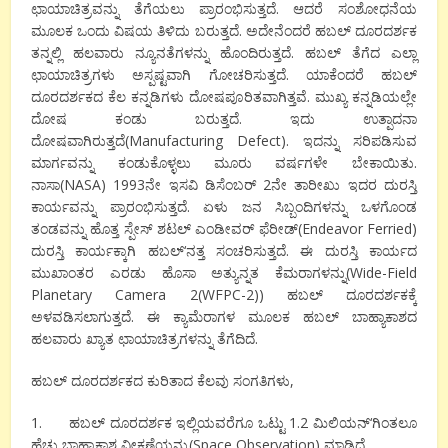
ಛಾಯಾಚಿತ್ರವನ್ನು
ತೆಗೆಯಲು
ಪ್ರಾರಂಭಿಸುತ್ತದೆ
.
ಆದರೆ
ಸಂಶೋಧನೆಯ
ಮೂಲಕ
ಒಂದು
ವಿಷಯ
ತಿಳಿದು ಬರುತ್ತದೆ
.
ಅದೇನೆಂದರೆ
ಹಬಲ್
ದೂರದರ್ಶಕ
ತನ್ನಲ್ಲಿ
ಹಲವಾರು
ನ್ಯೂನತೆಗಳನ್ನು
ಹೊಂದಿರುತ್ತದೆ
.
ಹಬಲ್
ತೆಗೆದ
ಎಲ್ಲಾ
ಛಾಯಾಚಿತ್ರಗಳು
ಅಸ್ಪಷ್ಟವಾಗಿ
ಗೋಚರಿಸುತ್ತದೆ
.
ಯಾಕೆಂದರೆ
ಹಬಲ್
ದೂರದರ್ಶಕದ
ಕೆಲ
ಕನ್ನಡಿಗಳು
ದೋಷಪೂರಿತವಾಗಿತ್ತವೆ
.
ಮುಖ್ಯ
ಕನ್ನಡಿಯಲ್ಲೇ
ದೋಷ
ಕಂಡು ಬರುತ್ತದೆ
.
ಇದು
ಉತ್ಪಾದನಾ
ದೋಷವಾಗಿರುತ್ತದೆ
(Manufacturing Defect)
.
ಇದನ್ನು
ಸರಿಪಡಿಸುವ
ಮಾರ್ಗವನ್ನು
ಕಂಡುಕೊಳ್ಳಲು
ಮೂರು
ವರ್ಷಗಳೇ
ಬೇಕಾಯಿತು
.
ನಾಸಾ
(
NASA
)
1993
ನೇ
ಇಸವಿ
ಡಿಸೆಂಬರ್
2
ನೇ
ತಾರೀಖು
ಇದರ
ದುರಸ್ತಿ
ಕಾರ್ಯವನ್ನು
ಪ್ರಾರಂಭಿಸುತ್ತದೆ
.
ಏಳು
ಜನ
ಸಿಬ್ಬಂದಿಗಳನ್ನು
ಒಳಗೊಂಡ
ತಂಡವನ್ನು
ಹೊತ್ತ
ಸ್ಪೇಸ್
ಶಟಲ್
ಎಂಡೀವರ್
ಫೆರೀಡ್
(Endeavor Ferried
)
ದುರಸ್ತಿ
ಕಾರ್ಯಕ್ಕಾಗಿ
ಹಬಲ್
‘
ನತ್ತ
ಸಂಚರಿಸುತ್ತದೆ
.
ಈ
ದುರಸ್ತಿ
ಕಾರ್ಯದ
ಮುಖಾಂತರ
ಎರಡು
ಹೊಸಾ
ಅತ್ಯುನ್ನತ
ಕೆಮರಾಗಳನ್ನು
(
Wide-Field
Planetary Camera 2(WFPC-2
))
ಹಬಲ್
ದೂರದರ್ಶಕಕ್ಕೆ
ಅಳವಡಿಸಲಾಗುತ್ತದೆ
.
ಈ
ಕ್ಯಾಮೆರಾಗಳ
ಮೂಲಕ
ಹಬಲ್
ಬಾಹ್ಯಾಕಾಶದ
ಹಲವಾರು
ಖ್ಯಾತ
ಛಾಯಾಚಿತ್ರಗಳನ್ನು
ತೆಗೆದಿದೆ
.
ಹಬಲ್
ದೂರದರ್ಶಕದ
ಕುರಿತಾದ
ಕೆಲವು
ಸಂಗತಿಗಳು
,
1.
ಹಬಲ್
ದೂರದರ್ಶಕ
ಇಲ್ಲಿಯವರೆಗೂ
ಒಟ್ಟು
1.2
ಮಿಲಿಯನ್
‘
ಗಿಂತಲೂ
ಹೆಚ್ಚು
ಬಾಹ್ಯಾಕಾಶ
ವೀಕ್ಷಣೆಯನ್ನು
(
Space Observation
)
ಮಾಡಿದೆ
.