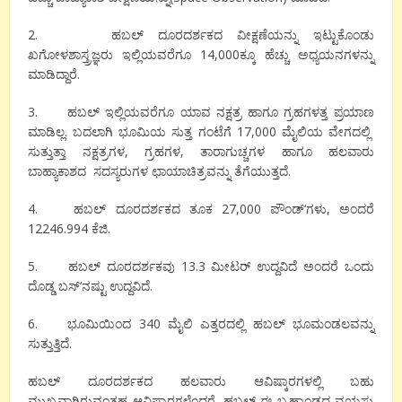
2.
ಹಬಲ್
ದೂರದರ್ಶಕದ
ವೀಕ್ಷಣೆಯನ್ನು
ಇಟ್ಟುಕೊಂಡು
ಖಗೋಳಶಾಸ್ತ್ರಜ್ಞರು
ಇಲ್ಲಿಯವರೆಗೂ
14,000
ಕ್ಕೂ
ಹೆಚ್ಚು
ಅಧ್ಯಯನಗಳನ್ನು
ಮಾಡಿದ್ದಾರೆ
.
3.
ಹಬಲ್
ಇಲ್ಲಿಯವರೆಗೂ
ಯಾವ
ನಕ್ಷತ್ರ
ಹಾಗೂ
ಗ್ರಹಗಳತ್ತ
ಪ್ರಯಾಣ
ಮಾಡಿಲ್ಲ
.
ಬದಲಾಗಿ
ಭೂಮಿಯ
ಸುತ್ತ
ಗಂಟೆಗೆ
17,000
ಮೈಲಿಯ
ವೇಗದಲ್ಲಿ
ಸುತ್ತುತ್ತಾ
ನಕ್ಷತ್ರಗಳ
,
ಗ್ರಹಗಳ
,
ತಾರಾಗುಚ್ಚಗಳ
ಹಾಗೂ
ಹಲವಾರು
ಬಾಹ್ಯಾಕಾಶದ
ಸದಸ್ಯರುಗಳ
ಛಾಯಾಚಿತ್ರವನ್ನು
ತೆಗೆಯುತ್ತದೆ
.
4.
ಹಬಲ್
ದೂರದರ್ಶಕದ
ತೂಕ
27,000
ಪೌಂಡ್
‘
ಗಳು
,
ಅಂದರೆ
12246.994
ಕೆಜಿ
.
5.
ಹಬಲ್
ದೂರದರ್ಶಕವು
13.3
ಮೀಟರ್
ಉದ್ದವಿದೆ
ಅಂದರೆ
ಒಂದು
ದೊಡ್ಡ
ಬಸ್
‘
ನಷ್ಟು
ಉದ್ದವಿದೆ
.
6.
ಭೂಮಿಯಿಂದ
340
ಮೈಲಿ
ಎತ್ತರದಲ್ಲಿ
ಹಬಲ್
ಭೂಮಂಡಲವನ್ನು
ಸುತ್ತುತ್ತಿದೆ
.
ಹಬಲ್
ದೂರದರ್ಶಕದ
ಹಲವಾರು
ಆವಿಷ್ಕಾರಗಳಲ್ಲಿ
ಬಹು
ಮುಖ್ಯವಾಗಿರುವಂತಹ
ಆವಿಷ್ಕಾರಗಳೆಂದರೆ
,
ಹಬಲ್
ಈ
ಬ್ರಹ್ಮಾಂಡದ
ವಯಸ್ಸು