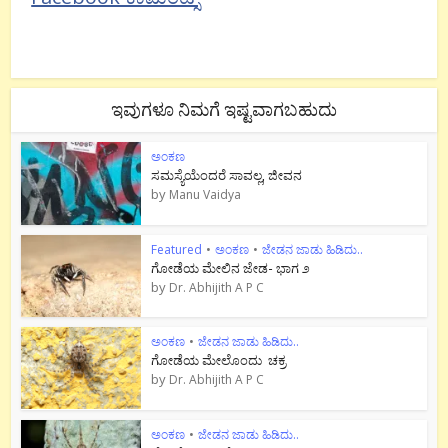
ಇವುಗಳೂ ನಿಮಗೆ ಇಷ್ಟವಾಗಬಹುದು
ಅಂಕಣ
ಸಮಸ್ಯೆಯೆಂದರೆ ಸಾವಲ್ಲ, ಜೀವನ
by
Manu Vaidya
Featured
•
ಅಂಕಣ
•
ಜೇಡನ ಜಾಡು ಹಿಡಿದು..
ಗೋಡೆಯ ಮೇಲಿನ ಜೇಡ- ಭಾಗ ೨
by
Dr. Abhijith A P C
ಅಂಕಣ
•
ಜೇಡನ ಜಾಡು ಹಿಡಿದು..
ಗೋಡೆಯ ಮೇಲೊಂದು ಚಕ್ರ
by
Dr. Abhijith A P C
ಅಂಕಣ
•
ಜೇಡನ ಜಾಡು ಹಿಡಿದು..