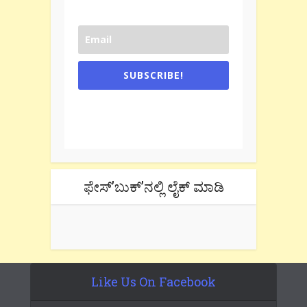
SUBSCRIBE!
One e-mail a week. We don't spam.
Don't forget to check the promotional
tab if you are using gmail.
ಫೇಸ್’ಬುಕ್’ನಲ್ಲಿ ಲೈಕ್ ಮಾಡಿ
Like Us On Facebook