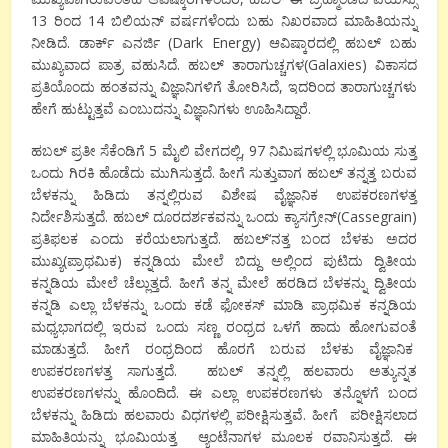
13
ರಿಂದ
14
ಬಿಲಿಯನ್
ವರ್ಷಗಳೆಂದು
ಬಹು
ನಿಖರವಾದ
ಮಾಹಿತಿಯನ್ನು
ನೀಡಿದೆ
.
ಡಾರ್ಕ್
ಎನರ್ಜಿ
(
Dark Energy
)
ಆವಿಷ್ಕಾರದಲ್ಲಿ
ಹಬಲ್
ಬಹು
ಮುಖ್ಯವಾದ
ಪಾತ್ರ
ವಹುಸಿದೆ
.
ಹಬಲ್
ತಾರಾಗುಚ್ಚಗಳ
(
Galaxies
)
ವಿಕಾಸದ
ಪ್ರತಿಯೊಂದು
ಹಂತವನ್ನು
ವಿಜ್ಞಾನಿಗಳಿಗೆ
ತೋರಿಸಿದೆ
,
ಇದರಿಂದ
ತಾರಾಗುಚ್ಚಗಳು
ಹೇಗೆ
ಹುಟ್ಟುತ್ತವೆ
ಎಂಬುದನ್ನು
ವಿಜ್ಞಾನಿಗಳು
ಊಹಿಸಿದ್ದಾರೆ
.
ಹಬಲ್
ಪ್ರತೀ
ಸೆಕೆಂಡಿಗೆ
5
ಮೈಲಿ
ವೇಗದಲ್ಲಿ
,
97
ನಿಮಿಷಗಳಲ್ಲಿ
ಭೂಮಿಯ
ಸುತ್ತ
ಒಂದು
ಗಿರಕಿ
ಹೊಡೆದು
ಮುಗಿಸುತ್ತದೆ
.
ಹೀಗೆ
ಸುತ್ತುವಾಗ
ಹಬಲ್
ತನ್ನತ್ತ
ಬರುವ
ಬೆಳಕನ್ನು
ಹಿಡಿದು
ತನ್ನಲ್ಲಿರುವ
ವಿಶೇಷ
ವೈಜ್ಞಾನಿಕ
ಉಪಕರಣಗಳತ್ತ
ನಿರ್ದೇಶಿಸುತ್ತದೆ
.
ಹಬಲ್
ದೂರದರ್ಶಕವನ್ನು
ಒಂದು
ಕ್ಯಾಸಗ್ರೇನ್
(
Cassegrain
)
ಪ್ರತಿಫಲಕ
ಎಂದು
ಕರೆಯಲಾಗುತ್ತದೆ
.
ಹಬಲ್
‘
ನತ್ತ
ಬಂದ
ಬೆಳಕು
ಅದರ
ಮುಖ್ಯ
(
ಪ್ರಾಥಮಿಕ
)
ಕನ್ನಡಿಯ
ಮೇಲೆ
ಬಿದ್ದು
ಅಲ್ಲಿಂದ
ಪುಟಿದು
ದ್ವಿತೀಯ
ಕನ್ನಡಿಯ
ಮೇಲೆ
ಚೆಲ್ಲುತ್ತದೆ
.
ಹೀಗೆ
ತನ್ನ
ಮೇಲೆ
ಹರಡಿದ
ಬೆಳಕನ್ನು
ದ್ವಿತೀಯ
ಕನ್ನಡಿ
ಎಲ್ಲಾ
ಬೆಳಕನ್ನು
ಒಂದು
ಕಡೆ
ಫೋಕಸ್
ಮಾಡಿ
ಪ್ರಾಥಮಿಕ
ಕನ್ನಡಿಯ
ಮಧ್ಯಭಾಗದಲ್ಲಿ
ಇರುವ
ಒಂದು
ಸಣ್ಣ
ರಂಧ್ರದ
ಒಳಗೆ
ಹಾದು
ಹೋಗುವಂತೆ
ಮಾಡುತ್ತದೆ
.
ಹೀಗೆ
ರಂಧ್ರದಿಂದ
ಹೊರಗೆ
ಬರುವ
ಬೆಳಕು
ವೈಜ್ಞಾನಿಕ
ಉಪಕರಣಗಳತ್ತ
ಸಾಗುತ್ತದೆ
.
ಹಬಲ್
ತನ್ನಲ್ಲಿ
ಹಲವಾರು
ಅತ್ಯುನ್ನತ
ಉಪಕರಣಗಳನ್ನು
ಹೊಂದಿದೆ
.
ಈ
ಎಲ್ಲಾ
ಉಪಕರಣಗಳು
ತನ್ನೊಳಗೆ
ಬಂದ
ಬೆಳಕನ್ನು
ಹಿಡಿದು
ಹಲವಾರು
ವಿಧಗಳಲ್ಲಿ
ಪರೀಕ್ಷಿಸುತ್ತವೆ
.
ಹೀಗೆ
ಪರೀಕ್ಷಿಸಲಾದ
ಮಾಹಿತಿಯನ್ನು
ಭೂಮಿಯತ್ತ
ಆ್ಯಂಟೆನಾಗಳ
ಮೂಲಕ
ರವಾನಿಸುತ್ತದೆ
.
ಈ