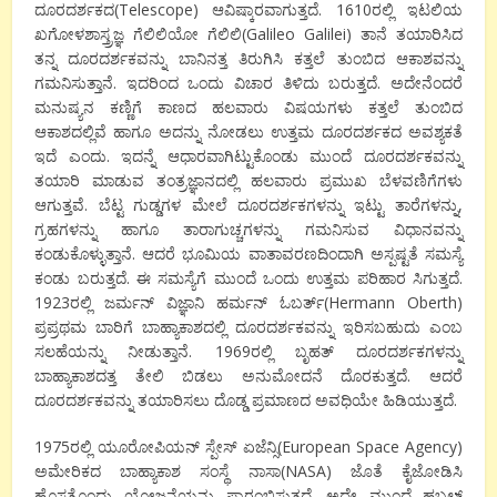
ದೂರದರ್ಶಕದ
(Telescope)
ಆವಿಷ್ಕಾರವಾಗುತ್ತದೆ
.
1610
ರಲ್ಲಿ
ಇಟಲಿಯ
ಖಗೋಳಶಾಸ್ತ್ರಜ್ಞ
ಗೆಲಿಲಿಯೋ
ಗೆಲಿಲಿ
(
Galileo Galilei
)
ತಾನೆ
ತಯಾರಿಸಿದ
ತನ್ನ
ದೂರದರ್ಶಕವನ್ನು
ಬಾನಿನತ್ತ
ತಿರುಗಿಸಿ
ಕತ್ತಲೆ
ತುಂಬಿದ
ಆಕಾಶವನ್ನು
ಗಮನಿಸುತ್ತಾನೆ
.
ಇದರಿಂದ
ಒಂದು
ವಿಚಾರ
ತಿಳಿದು ಬರುತ್ತದೆ
.
ಅದೇನೆಂದರೆ
ಮನುಷ್ಯನ
ಕಣ್ಣಿಗೆ
ಕಾಣದ
ಹಲವಾರು
ವಿಷಯಗಳು
ಕತ್ತಲೆ
ತುಂಬಿದ
ಆಕಾಶದಲ್ಲಿವೆ
ಹಾಗೂ
ಅದನ್ನು
ನೋಡಲು
ಉತ್ತಮ
ದೂರದರ್ಶಕದ
ಅವಶ್ಯಕತೆ
ಇದೆ
ಎಂದು
.
ಇದನ್ನೆ
ಆಧಾರವಾಗಿಟ್ಟುಕೊಂಡು
ಮುಂದೆ
ದೂರದರ್ಶಕವನ್ನು
ತಯಾರಿ
ಮಾಡುವ
ತಂತ್ರಜ್ಞಾನದಲ್ಲಿ
ಹಲವಾರು
ಪ್ರಮುಖ
ಬೆಳವಣಿಗೆಗಳು
ಆಗುತ್ತವೆ
.
ಬೆಟ್ಟ
ಗುಡ್ಡಗಳ
ಮೇಲೆ
ದೂರದರ್ಶಕಗಳನ್ನು
ಇಟ್ಟು
ತಾರೆಗಳನ್ನು
,
ಗ್ರಹಗಳನ್ನು
ಹಾಗೂ
ತಾರಾಗುಚ್ಚಗಳನ್ನು
ಗಮನಿಸುವ
ವಿಧಾನವನ್ನು
ಕಂಡುಕೊಳ್ಳುತ್ತಾನೆ
.
ಆದರೆ
ಭೂಮಿಯ
ವಾತಾವರಣದಿಂದಾಗಿ
ಅಸ್ಪಷ್ಟತೆ
ಸಮಸ್ಯೆ
ಕಂಡು ಬರುತ್ತದೆ
.
ಈ
ಸಮಸ್ಯೆಗೆ
ಮುಂದೆ
ಒಂದು
ಉತ್ತಮ
ಪರಿಹಾರ
ಸಿಗುತ್ತದೆ
.
1923
ರಲ್ಲಿ
ಜರ್ಮನ್
ವಿಜ್ಞಾನಿ
ಹರ್ಮನ್
ಓಬರ್ತ್
(
Hermann Oberth
)
ಪ್ರಪ್ರಥಮ
ಬಾರಿಗೆ
ಬಾಹ್ಯಾಕಾಶದಲ್ಲಿ
ದೂರದರ್ಶಕವನ್ನು
ಇರಿಸಬಹುದು
ಎಂಬ
ಸಲಹೆಯನ್ನು
ನೀಡುತ್ತಾನೆ
.
1969
ರಲ್ಲಿ
ಬೃಹತ್
ದೂರದರ್ಶಕಗಳನ್ನು
ಬಾಹ್ಯಾಕಾಶದತ್ತ
ತೇಲಿ ಬಿಡಲು
ಅನುಮೋದನೆ
ದೊರಕುತ್ತದೆ
.
ಆದರೆ
ದೂರದರ್ಶಕವನ್ನು
ತಯಾರಿಸಲು
ದೊಡ್ಡ
ಪ್ರಮಾಣದ
ಅವಧಿಯೇ
ಹಿಡಿಯುತ್ತದೆ
.
1975
ರಲ್ಲಿ
ಯೂರೋಪಿಯನ್
ಸ್ಪೇಸ್
ಏಜೆನ್ಸಿ
(European Space Agency)
ಅಮೇರಿಕದ
ಬಾಹ್ಯಾಕಾಶ
ಸಂಸ್ಥೆ
ನಾಸಾ
(
NASA)
ಜೊತೆ
ಕೈಜೋಡಿಸಿ
ಹೊಸತೊಂದು
ಯೋಜನೆಯನ್ನು
ಪ್ರಾರಂಭಿಸುತ್ತದೆ
.
ಅದೇ
ಮುಂದೆ
ಹಬಲ್