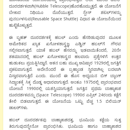
ದೂರದರ್ಶಕವಾಗಿ
(Hubble Telescope
)
ಹೊರಹೊಮ್ಮುತ್ತದೆ
.
ಈ
ಯೋಜನೆಗೆ
ಬೇಕಾದ
ನಿಧಿಯೂ
ದೊರೆಯುತ್ತದೆ
.
ಸ್ಪೇಸ್
ಶಟಲ್
‘
ಗಳನ್ನು
ಪುನರ್ಬಳಸುವ
(
Reusable Space Shuttle)
ವಿಧಾನ
ಈ
ಯೋಜನೆಯಿಂದ
ಹುಟ್ಟಿಕೊಳ್ಳುತ್ತದೆ
.
ಈ
ಬೃಹತ್
ದೂರದರ್ಶಕಕ್ಕೆ
ಹಬಲ್
ಎಂದು
ಹೆಸರಿಡುವುದರ
ಮೂಲಕ
ಅಮೇರಿಕದ
ಖ್ಯಾತ
ಖಗೋಳಶಾಸ್ತ್ರಜ್ಞ
ಎಡ್ವಿನ್
ಹಬಲ್
‘
ಗೆ
ಗೌರವ
ಸಲ್ಲಿಸಲಾಗುತ್ತದೆ
.
ಯಾಕೆ
ಹಬಲ್
ಹೆಸರನ್ನು
ಇಡಲಾಯಿತೆಂದರೆ
,
20
ನೇ
ಶತಮಾನದಲ್ಲಿ
ಹಬಲ್
ಖಗೋಳಶಾಸ್ತ್ರದ
ಹಲವಾರು
ಪ್ರಶ್ನೆಗಳಿಗೆ
ಉತ್ತರ
ಹುಡುಕಲು
ಪ್ರಯತ್ನಿಸಿದ್ದಾನೆ
.
ಆತನ
ಬಹು
ಮುಖ್ಯ
ಆವಿಷ್ಕಾರ
1929
ರಲ್ಲಿ
ಜಗತ್ತಿಗೆ
ಪ್ರಕಟವಾಗುತ್ತದೆ
.
ಅದೇನೆಂದರೆ
ಈ
ಬ್ರಹ್ಮಾಂಡ
ಸ್ಥಿರವಾಗಿಲ್ಲ
ಬದಲಾಗಿ
ವಿಸ್ತಾರವಾಗುತ್ತಿದೆ
ಎಂದು
.
ಮುಂದೆ
ಈ
ಹೊಸ
ಅಧ್ಯಯನ
ಬಿಗ್
ಬ್ಯಾಂಗ್
ಸಿದ್ಧಾಂತಕ್ಕೆ
ಸಿಕ್ಕ
ದೊಡ್ಡ
ಆಧಾರವಾಗುತ್ತದೆ
.
ಅಂತೂ
1975
ರಲ್ಲಿ
ಪ್ರಾರಂಭವಾದ
ಯೋಜನೆ
1990
ರಲ್ಲಿ
ಯಶಸ್ವಿಯಾಗುತ್ತದೆ
.
ಜಗತ್ತಿನ
ಪ್ರಥಮ
ಬಾಹ್ಯಾಕಾಶ
ದೂರದರ್ಶಕವನ್ನು
(
Space Telescope
)
1990
ರ
ಏಪ್ರಿಲ್
24
ರಂದು
ಕಕ್ಷೆಗೆ
ತೇಲಿ ಬಿಡಲಾಗುತ್ತದೆ
.
ಈ
ಯೋಜನೆಯ
ಒಟ್ಟು
ವೆಚ್ಚ
1.5
ಬಿಲಿಯನ್
ಡಾಲರ್
‘
ಗಳು
.
ಹಬಲ್
ದೂರದರ್ಶಕವು
ಬಾಹ್ಯಾಕಾಶದತ್ತ
,
ಭೂಮಿಯ
ಕಕ್ಷೆಯ
ಸುತ್ತ
ತಿರುಗುವುದನ್ನೇನೋ
ಪ್ರಾರಂಭಿಸಿತು
.
ಭೂಮಿಯ
ಹಾಗೂ
ಬಾಹ್ಯಾಕಾಶದ