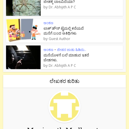
ಜೇಡಕ್ಕೆ ಬಾಲವಿದೆಯಾ?
by
Dr. Abhijith A P C
ಅಂಕಣ
ಲಾಕ್`ಡೌನ್ ಟೈಮಲ್ಲಿ ಕರೆಯದೆ
ಮನೆಗೆ ಬಂದ ಅತಿಥಿಗಳು
by
Guest Author
ಅಂಕಣ
•
ಜೇಡನ ಜಾಡು ಹಿಡಿದು..
ಮನೆಯೊಳಗೆ ಬಲೆ ಮಾಡುವ ಇತರೆ
ಜೇಡಗಳು.
by
Dr. Abhijith A P C
ಲೇಖಕರ ಕುರಿತು