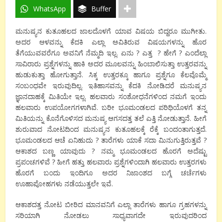
WhatsApp
Buffer
ಮನುಷ್ಯನ
ಕುತೂಹಲದ
ಜಾಲದೊಳಗೆ
ಯಾವ
ವಿಷಯ
ಬಿದ್ದರೂ
ಮುಗೀತು
.
ಅದರ
ಆಳವನ್ನು
ಕೆದಕಿ
ಎಲ್ಲಾ
ಅವಿತಿರುವ
ವಿಷಯಗಳನ್ನು
ಹೊರ
ತೆಗೆಯುವವರೆಗೂ
ಅವನಿಗೆ
ನೆಮ್ಮದಿ
ಇಲ್ಲ
.
ಏನು
?
ಎತ್ತ
?
ಹೇಗೆ
?
ಎಂದೆಲ್ಲಾ
ಸಾವಿರಾರು
ಪ್ರಶ್ನೆಗಳನ್ನು
ಹಾಕಿ
ಅದರ
ಮೂಲವನ್ನು
ಹಿಂಬಾಲಿಸುತ್ತಾ
ಉತ್ತರವನ್ನು
ಹುಡುಕುತ್ತಾ
ಹೋಗುತ್ತಾನೆ
.
ಸಿಕ್ಕ
ಉತ್ತರಕ್ಕೂ
ಹಾಗೂ
ಪ್ರಶ್ನೆಗೂ
ಕೆಲವೊಮ್ಮೆ
ಸಂಬಂಧವೇ
ಇರುವುದಿಲ್ಲ
.
ಇತಿಹಾಸವನ್ನು
ಕೆದಕಿ
ನೋಡಿದರೆ
ಮನುಷ್ಯನ
ಜ್ಞಾನದಾಹಕ್ಕೆ
ಮಿತಿಯೇ
ಇಲ್ಲ
.
ಹಲವಾರು
ಸಂಶೋಧನೆಗಳಿಂದ
ನಮಗೆ
ಇಂದು
ಹಲವಾರು
ಉಪಯೋಗಗಳಾಗಿವೆ
.
ಬರೀ
ಭೂಮಂಡಲದ
ಪರಿಧಿಯೊಳಗೆ
ತನ್ನ
ಮಿತಿಯನ್ನು
ಕೊನೆಗೊಳಿಸದ
ಮನುಷ್ಯ
ಆಗಸದತ್ತ
ತಲೆ
ಎತ್ತಿ
ನೋಡುತ್ತಾನೆ
.
ಹೀಗೆ
ಶುರುವಾದ
ನೋಟದಿಂದ
ಮನುಷ್ಯನ
ಕುತೂಹಲಕ್ಕೆ
ರೆಕ್ಕೆ
ಬಂದಂತಾಗುತ್ತದೆ
.
ಭೂಮಂಡಲದ
ಆಚೆ
ಏನಿಹುದು
?
ತಾರೆಗಳು
ಯಾಕೆ
ಸದಾ
ಮಿನುಗುತ್ತಿರುತ್ತವೆ
?
ಆಕಾಶದ
ಬಣ್ಣ
ಯಾವುದು
?
ನಮ್ಮ
ಭೂಮಂಡಲದ
ಹೊರಗೆ
ಅದೆಷ್ಟು
ಪ್ರಪಂಚಗಳಿವೆ
?
ಹೀಗೆ
ಹತ್ತು
ಹಲವಾರು
ಪ್ರಶ್ನೆಗಳಿಂದಾಗಿ
ಹಲವಾರು
ಉತ್ತರಗಳು
ಹೊರಗೆ
ಬಂದು
ಇಂದಿಗೂ
ಅದರ
ನಿಜಾಂಶದ
ಬಗ್ಗೆ
ಚರ್ಚೆಗಳು
ಊಹಾಪೋಹಗಳು
ನಡೆಯುತ್ತಲೇ
ಇವೆ
.
ಆಕಾಶದತ್ತ
ನೋಟ
ಬೀರಿದ
ಮಾನವನಿಗೆ
ಎಲ್ಲಾ
ತಾರೆಗಳು
ಹಾಗೂ
ಗ್ರಹಗಳನ್ನು
ಸರಿಯಾಗಿ
ನೋಡಲು
ಸಾಧ್ಯವಾಗದೇ
ಇರುವುದರಿಂದ