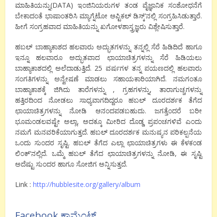
ಮಾಹಿತಿಯನ್ನು
(
DATA
)
ಇಂಜಿನಿಯರುಗಳ
ತಂಡ
ವೈಜ್ಞಾನಿಕ
ಸಂಶೋಧನೆಗೆ
ಬೇಕಾದಂತೆ
ಭಾಷಾಂತರಿಸಿ
ಮ್ಯಾಗ್ನೆಟೋ
ಆಪ್ಟಿಕಲ್
ಡಿಸ್ಕ್
’
ನಲ್ಲಿ
ಸಂಗ್ರಹಿಸಿಡುತ್ತಾರೆ
.
ಹೀಗೆ
ಸಂಗ್ರಹವಾದ
ಮಾಹಿತಿಯನ್ನು
ಖಗೋಳಶಾಸ್ತ್ರಜ್ಞರು
ವಿಶ್ಲೇಷಿಸುತ್ತಾರೆ
.
ಹಬಲ್
ಬಾಹ್ಯಾಕಾಶದ
ಹಲವಾರು
ಅದ್ಭುತಗಳನ್ನು
ತನ್ನಲ್ಲಿ
ಸೆರೆ ಹಿಡಿದಿದೆ
ಹಾಗೂ
ಇನ್ನೂ
ಹಲವಾರೂ
ಅದ್ಭುತವಾದ
ಛಾಯಾಚಿತ್ರಗಳನ್ನು
ಸೆರೆ ಹಿಡಿಯಲು
ಬಾಹ್ಯಾಕಾಶದಲ್ಲಿ
ಅಲೆದಾಡುತ್ತಿದೆ
.
25
ವರ್ಷಗಳ
ತನ್ನ
ಪಯಣದಲ್ಲಿ
ಹಲವಾರು
ಸಂಗತಿಗಳನ್ನು
ಅನ್ವೇಷಣೆ
ಮಾಡಲು
ಸಹಾಯಕಾರಿಯಾಗಿದೆ
.
ನಮಗಂತೂ
ಬಾಹ್ಯಾಕಾಶಕ್ಕೆ
ಜಿಗಿದು
ತಾರೆಗಳನ್ನು
,
ಗ್ರಹಗಳನ್ನು
,
ತಾರಾಗುಚ್ಚಗಳನ್ನು
ಹತ್ತಿರದಿಂದ
ನೋಡಲು
ಸಾಧ್ಯವಾಗದಿದ್ದರೂ
ಹಬಲ್
ದೂರದರ್ಶಕ
ತೆಗೆದ
ಛಾಯಾಚಿತ್ರಗಳನ್ನು
ನೋಡಿ
ಆನಂದಪಡಬಹುದು
.
ಜಗತ್ತೆಂದರೆ
ಬರೀ
ಭೂಮಂಡಲವಷ್ಟೇ
ಅಲ್ಲಾ
,
ಅದಕ್ಕೂ
ಮೀರಿದ
ದೊಡ್ಡ
ಪ್ರಪಂಚಗಳಿವೆ
ಎಂದು
ನಮಗೆ
ಮನವರಿಕೆಯಾಗುತ್ತದೆ
.
ಹಬಲ್
ದೂರದರ್ಶಕ
ಮನುಷ್ಯನ
ಪರಿಕಲ್ಪನೆಯ
ಒಂದು
ಸುಂದರ
ಸೃಷ್ಟಿ
.
ಹಬಲ್
ತೆಗೆದ
ಎಲ್ಲಾ
ಛಾಯಾಚಿತ್ರಗಳು
ಈ
ಕೆಳಕಂಡ
ಲಿಂಕ್
‘
ನಲ್ಲಿದೆ
.
ಒಮ್ಮೆ
ಹಬಲ್
ತೆಗೆದ
ಛಾಯಾಚಿತ್ರಗಳನ್ನು
ನೋಡಿ
,
ಈ
ಸೃಷ್ಟಿ
ಅದೆಷ್ಟು
ಸುಂದರ
ಹಾಗೂ
ಸೋಜಿಗ
ಅನ್ನಿಸುತ್ತದೆ
.
Link :
http://hubblesite.org/gallery/album
Facebook ಕಾಮೆಂಟ್ಸ್