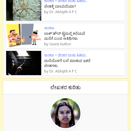
ಅಂಕಣ
•
ಜೇಡನ ಜಾಡು ಹಿಡಿದು..
ಜೇಡಕ್ಕೆ ಬಾಲವಿದೆಯಾ?
by
Dr. Abhijith A P C
ಅಂಕಣ
ಲಾಕ್`ಡೌನ್ ಟೈಮಲ್ಲಿ ಕರೆಯದೆ
ಮನೆಗೆ ಬಂದ ಅತಿಥಿಗಳು
by
Guest Author
ಅಂಕಣ
•
ಜೇಡನ ಜಾಡು ಹಿಡಿದು..
ಮನೆಯೊಳಗೆ ಬಲೆ ಮಾಡುವ ಇತರೆ
ಜೇಡಗಳು.
by
Dr. Abhijith A P C
ಲೇಖಕರ ಕುರಿತು