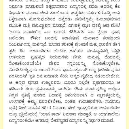
ನಿರ್ಮಾಣ ಮಾಡುವಂತೆ ತತ್ಸಮಾನವಾದ ವಿನ್ಯಾಸದಲ್ಲಿ ಮಾಡಿ ಅದರಲ್ಲಿ ಕೆಲ
ವಿಧಾನಗಳ ಮೂಲಕ ಜೀವ ತುಂಬಿರ್ತಾರೆ. ಹನ್ನೆರಡು ವರ್ಷಗಳಿಗೊಮ್ಮೆ ಅದು
ನಿಸ್ತೇಜವಾಗಿ ಹೋಗುವುದರಿಂದ ಹನ್ನೆರಡು ವರ್ಷಕ್ಕೊಮ್ಮೆ ಕುಂಭಾಭಿಷೇಕದ
ಮೂಲಕ ಮತ್ತೆ ಪುರುಜ್ಜೀವನ ಮಾಡ್ತಾರೆ. ವಿಗ್ರಹಕ್ಕೆ ಪ್ರಾಣ ಪ್ರತಿಷ್ಠೆ ಆದ ಮೇಲೆ
“ಒಂದು ಮಂಡಲ”ದ ಕಾಲ ಅಂದರೆ 48ದಿನಗಳ ಕಾಲ ತ್ರಿಕಾಲ ಪೂಜೆ,
ಬಲಿಹರಣ, ಕೌತುಕ ಬಂಧನ, ಕಲಾಕರ್ಷಣೆ ಮುಂತಾದ ಕೆಲವೊಂದು
ನಿಯಮಗಳನ್ನು ಪಾಲಿಸ್ತಾರೆ. ಮಾನವ ಶರೀರಕ್ಕೆ ಪೋಷಣೆ ಮತ್ತು ಧಾರಣೆಗೆ ಹೇಗೆ
ಪ್ರತೀ ದಿನ ಆಹಾರಾದಿಗಳು ಬೇಕೋ ಹಾಗೆಯೇ ದೇವಸ್ಥಾನದಲ್ಲಿ ಸನ್ನಿಧಿ
ಉಳಿಯಲು ಪ್ರತಿನಿತ್ಯದ ನಿಯಮಗಳು ಬೇಕು. ಮನುಷ್ಯ ದೇಹವನ್ನು
ನೋಡಿಕೊಂಡಂತೆಯೇ ದೇವರ ಸನ್ನಿಧಿಯನ್ನು ನೋಡಿಕೊಳ್ಳಬೇಕು.
ನೋಡಿಕೊಳ್ಳುವುದು ಅಂದರೆ ಕೇವಲ ಭಾವನಾತ್ಮಕವಾಗಿ ಅಲ್ಲ. (ಹರಿಹರಪುರದ
ನರಸಿಂಹನಿಗೆ ಪ್ರತಿ ದಿನ ಹದಿನಾರು ಸೇರು ಅನ್ನದ ನೈವೇದ್ಯ ನಡೆಯಲೇಬೇಕು.
ಆ ಅನ್ನದ ಪ್ರಸಾದ ಉಣ್ಣುವವರು ಯಾರೂ ಇಲ್ಲದೇ ವ್ಯರ್ಥವಾದರೂ ಆ
ಹದಿನಾರು ಸೇರು ಪ್ರಮಾಣವನ್ನು ಎಂದಿಗೂ ಕಡಿಮೆ ಮಾಡುವುದಿಲ್ಲ. ಅಲ್ಲಿಯ
ವಿಗ್ರದ ಪ್ರತಿಷ್ಠೆ ಮಾಡಿದ ವಿಧಾನಕ್ಕೆ ಅನುಗುಣವಾಗಿ ಆ ಪ್ರಾಣಶಕ್ತಿಯನ್ನು
ಉಳಿಸಲಿಕ್ಕೆ ಅಷ್ಟು ಮಾಡಲೇಬೇಕು. ಇಂತಹ ಉದಾಹರಣೆಗಳು ಸಾವಿರಾರು
ಇವೆ.) ಹೀಗೆ ಮಾನವ ಶರೀರ ನಿರ್ಮಾಣ ಹೇಗೆ ಇರುತ್ತದೆಯೋ ಅದರಂತೆಯೇ
ಯಜ್ಞ ಪ್ರಕ್ರಿಯೆಯಲ್ಲಿ “ಯಾಗ ಶಾಲಾ” ನಿರ್ಮಾಣ ಮಾಡ್ತಾರೆ. ಆ ಯಾಗಶಾಲೆಯ
ವಿನ್ಯಾಸದಂತೆಯೇ ಆಗಮವು ದೇವಸ್ಥಾನದ ವಿನ್ಯಾಸವನ್ನು ನಿರ್ಧಾರ ಮಾಡಿದೆ.