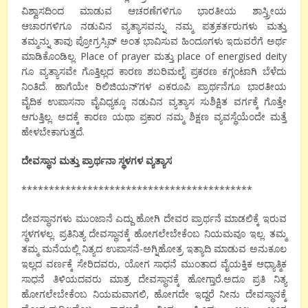
ವಿಶ್ವಾಸದಿಂದ ಮಾಡುವ ಆಚರಣೆಗಳಿಗೂ ಭಾರತೀಯ ಶಾಸ್ತ್ರೀಯ
ಆಚಾರಗಳಿಗೂ ನಡುವಿನ ವ್ಯತ್ಯಾಸವನ್ನು ನಮ್ಮ ಪತ್ರಕರ್ತರುಗಳು ಮತ್ತು
ತಮ್ಮನ್ನು ತಾವು ಪ್ರೋಗ್ರಸ್ಸಿವ್ ಅಂತ ಭಾವಿಸುವ ಹಿಂದೂಗಳು ಇದುವರೆಗೆ ಅರ್ಥ
ಮಾಡಿಕೊಂಡಿಲ್ಲ. Place of prayer ಮತ್ತು place of energised deity
ಗೂ ವ್ಯತ್ಯಾಸವೇ ಗೊತ್ತಿಲ್ಲದ ಕಾರಣ ಶಬರಿಮಲೈ ಪ್ರಕರಣ ಕಗ್ಗಂಟಾಗಿ ಬೆಳೆದು
ನಿಂತಿದೆ. ಹಾಗೆಯೇ ರಿಲಿಜಿಯನ್’ಗಳ ಏಕರೂಪಿ ಪ್ರಾರ್ಥನೆಗೂ ಭಾರತೀಯ
ವೈದಿಕ ಉಪಾಸನಾ ವೈವಿಧ್ಯಕ್ಕೂ ನಡುವಿನ ವ್ಯತ್ಯಾಸ ಸುಶಿಕ್ಷಿತ ವರ್ಗಕ್ಕೆ ಗೊತ್ತೇ
ಆಗುತ್ತಿಲ್ಲ. ಅದಕ್ಕೆ ಕಾರಣ ಯಥಾ ಪ್ರಕಾರ ನಮ್ಮ ಶಿಕ್ಷಣ ವ್ಯವಸ್ಥೆಯೆಂದೇ ಮತ್ತೆ
ಹೇಳಬೇಕಾಗುತ್ತದೆ.
ದೇವಸ್ಥಾನ ಮತ್ತು ಪ್ರಾರ್ಥನಾ ಸ್ಥಳಗಳ ವ್ಯತ್ಯಾಸ
******************************************
ದೇವಸ್ಥಾನಗಳು ಮುಂಜಾನೆ ಎದ್ದು ಹೋಗಿ ದೇವರ ಪ್ರಾರ್ಥನೆ ಮಾಡಲಿಕ್ಕೆ ಇರುವ
ಸ್ಥಳಗಳಲ್ಲ. ಪ್ರತಿನಿತ್ಯ ದೇವಸ್ಥಾನಕ್ಕೆ ಹೋಗಲೇಬೇಕೆಂಬ ನಿಯಮವೂ ಇಲ್ಲ. ತಮ್ಮ
ತಮ್ಮ ಮನೆಯಲ್ಲಿ ನಿತ್ಯದ ಉಪಾಸನೆ-ಅಗ್ನಿಹೋತ್ರ ಇತ್ಯಾದಿ ಮಾಡುವ ಅನುಕೂಲ
ಇಲ್ಲದ ವರ್ಣಕ್ಕೆ ಸೇರಿದವರು, ಯೋಗ ಸಾಧನೆ ಮುಂತಾದ ವೈಯಕ್ತಿಕ ಆಧ್ಯಾತ್ಮಿಕ
ಸಾಧನೆ ತಿಳಿಯದವರು ಮಾತ್ರ ದೇವಸ್ಥಾನಕ್ಕೆ ಹೋಗ್ತಾರೆ.ಅದೂ ಪ್ರತಿ ನಿತ್ಯ
ಹೋಗಲೇಬೇಕೆಂಬ ನಿಯಮವಾಗಲಿ, ಹೋಗದೇ ಇದ್ದರೆ ನೀನು ದೇವಸ್ಥಾನಕ್ಕೆ