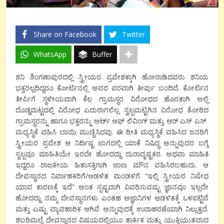
Share on Facebook
Twitter
WhatsApp
Buffer
ಶನಿ ಶಿಂಗಣಾಪುರದಲ್ಲಿ ಸ್ತ್ರೀಯರ ಪ್ರವೇಶಕ್ಕಾಗಿ ಹೋರಾಡಿದವರು ಶನಿಯ
ಭಕ್ತರಲ್ಲದಿದ್ದರೂ ಕೋರ್ಟಿನಲ್ಲಿ ಅವರ ಪರವಾಗಿ ತೀರ್ಪು ಬಂದಿದೆ. ಕೋರ್ಟಿನ
ತೀರ್ಪಿಗೆ ಸ್ಥಳೀಯವಾಗಿ ಕೆಲ ಗ್ರಾಮಸ್ಥರ ವಿರೋಧದ ಹೊರತಾಗಿ ಅಲ್ಲಿ
ದೊಡ್ಡಮಟ್ಟದಲ್ಲಿ ವಿರೋಧ ಎದುರಾಗಲಿಲ್ಲ. ಸ್ವಲ್ಪಮಟ್ಟಿಗಿನ ವಿರೋಧ ತೋರಿದ
ಗ್ರಾಮಸ್ಥರನ್ನು ಹಾಗೂ ಭಕ್ತರನ್ನು ಆರ್ಟ್ ಆಫ್ ಲಿವಿಂಗ್ ಮತ್ತು ಆರ್ ಎಸ್ ಎಸ್
ಮಧ್ಯಸ್ಥಿಕೆ ವಹಿಸಿ ಬಾಯಿ ಮುಚ್ಚಿಸಿದವು. ಈ ರೀತಿ ಮಧ್ಯಸ್ಥಿಕೆ ವಹಿಸಿದ ಜನರಿಗೆ
ಸ್ತ್ರೀಯರ ಪ್ರವೇಶ ಆ ನಿರ್ದಿಷ್ಟ ಜಾಗದಲ್ಲಿ ಯಾಕೆ ನಿಷಿದ್ಧ ಅನ್ನುವುದರ ಬಗ್ಗೆ
ಸ್ವಲ್ಪವೂ ಮಾಹಿತಿಯೇ ಇರದೇ ಹೋದದ್ದು ದುರಾದೃಷ್ಟಕರ. ಅಥವಾ ಮಾಹಿತಿ
ಇದ್ದರೂ ರಾಜಕೀಯ ಹಿತಾಸಕ್ತಿಗಾಗಿ ಜಾಣ ಮೌನ ವಹಿಸಿರಬಹುದು. ಆ
ದೇವಸ್ಥಾನದ ನಿರ್ವಾಹಕರಿಗೆ/ಆಡಳಿತ ಮಂಡಳಿಗೆ “ಇಲ್ಲಿ ಸ್ತ್ರೀಯರ ನಿಷೇಧ
ಯಾವ ಕಾರಣಕ್ಕೆ ಇದೆ” ಅಂತ ಸ್ಪಷ್ಟವಾಗಿ ವಿವರಿಸುವಷ್ಟು ಜ್ಞಾನವೂ ಇಲ್ಲದೇ
ಹೋದದ್ದು ನಮ್ಮ ದೇವಸ್ಥಾನಗಳು ಎಂತಹ ಅಜ್ಞಾನಿಗಳ ಆಡಳಿತಕ್ಕೆ ಒಳಪಟ್ಟಿವೆ
ಮತ್ತು ಎಷ್ಟು ವ್ಯಾವಹಾರಿಕ ಆಗಿವೆ ಅನ್ನುವುದಕ್ಕೆ ಉದಾಹರಣೆಯಾಗಿ ನಿಲ್ಲುತ್ತದೆ.
ಶಬರಿಮಲೈ ದೇವಸ್ಥಾನದ ವಿಷಯದಲ್ಲಿಯೂ ತಾರ್ಕಿಕ ಮತ್ತು ಯುಕ್ತಿಯುತವಾದ