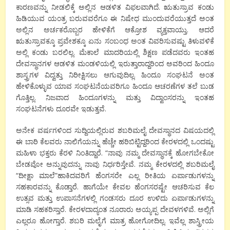
ಕಾರಣವನ್ನು ನೀಡಲಿಕ್ಕೆ ಅಲ್ಲಿನ ಆಡಳಿತ ವಿಫಲವಾಗಿದೆ. ಋತುಸ್ರಾವ ಕಂಡು
ಹಿಡಿಯುವ ಯಂತ್ರ ಬರುವವರೆಗೂ ಈ ನಿಷೇಧ ಮುಂದುವರೆಯುತ್ತದೆ ಅಂತ
ಅಲ್ಲಿನ ಅರ್ಚಕರೊಬ್ಬರ ಹೇಳಿಕೆಗೆ ಆಕ್ರೋಶ ವ್ಯಕ್ತವಾಯ್ತು. ಆದರೆ
ಋತುಸ್ರಾವಕ್ಕೂ ಪ್ರವೇಶಕ್ಕೂ ಏನು ಸಂಬಂಧ ಅಂತ ವಿವರಿಸುವಷ್ಟು ತಿಳುವಳಿಕೆ
ಅಲ್ಲಿ ಕಂಡು ಬರಲಿಲ್ಲ. ಮೆಕಾಲೆ ಮಾದರಿಯಲ್ಲಿ ಶಿಕ್ಷಣ ಪಡೆದವರು ಇಂತಹ
ದೇವಸ್ಥಾನಗಳ ಆಡಳಿತ ಮಂಡಳಿಯಲ್ಲಿ ಇರುತ್ತಾರಾದ್ದರಿಂದ ಅವರಿಂದ ಹಿಂದೂ
ಶಾಸ್ತ್ರಗಳ ವಿದ್ವತ್ತು ನಿರೀಕ್ಷಿಸಲು ಆಗುವುದಿಲ್ಲ. ಹಿಂದೂ ಸಂಘಟನೆ ಅಂತ
ಹೇಳಿಕೊಳ್ಳುವ ಯಾವ ಸಂಘಟನೆಯವರಿಗೂ ಹಿಂದೂ ಆಚರಣೆಗಳ ತಲೆ ಬುಡ
ಗೊತ್ತಿಲ್ಲ. ನಿಜವಾದ ಹಿಂದೂಗಳನ್ನು ಮತ್ತು ವಿದ್ವಾಂಸರನ್ನು ಇಂತಹ
ಸಂಘಟನೆಗಳು ದೂರವೇ ಇಡುತ್ತವೆ.
ಅನೇಕ ವರ್ಷಗಳಿಂದ ಸುದ್ದಿಯಲ್ಲಿರುವ ಶಬರಿಮಲೈ ದೇವಸ್ಥಾನದ ವಿಷಯದಲ್ಲಿ
ಈ ಬಾರಿ ಕೆಲವರು ನಾಲಿಗೆಯನ್ನು ಹೆಚ್ಚೇ ಹರಿಬಿಟ್ಟಿದ್ದರಿಂದ ಕೇರಳದಲ್ಲಿ ಒಂದಷ್ಟು
ಮಹಿಳಾ ಭಕ್ತರು ಕೆರಳಿ ನಿಂತಿದ್ದಾರೆ. “ನಾವು ನಮ್ಮ ದೇವಸ್ಥಾನಕ್ಕೆ ಹೋಗಬೇಕೋ
ಬೇಡವೋ ಅನ್ನುವುದನ್ನು ನಾವು ನಿರ್ಧರಿಸ್ತೇವೆ. ನಮ್ಮ ಕೇರಳದಲ್ಲಿ ಶಬರಿಮಲೈ
“ದೀಕ್ಷಾ ಮಾಲೆ”ಹಾಕಿದವರಿಗೆ ಹೆಂಗಸರೇ ಎಲ್ಲ ರೀತಿಯ ಏರ್ಪಾಡುಗಳನ್ನು
ಸಹಕಾರವನ್ನು ಕೊಡ್ತಾರೆ. ಹಾಗೆಯೇ ಕೇವಲ ಹೆಂಗಸರಷ್ಟೇ ಆಚರಿಸುವ ಕೆಲ
ಉತ್ಸವ ಮತ್ತು ಉಪಾಸನೆಗಳಲ್ಲಿ ಗಂಡಸರು ದೂರ ಉಳಿದು ಏರ್ಪಾಡುಗಳನ್ನು
ಮಾಡಿ ಸಹಕರಿಸ್ತಾರೆ. ಕೇರಳದಾದ್ಯಂತ ನೂರಾರು ಅಯ್ಯಪ್ಪ ದೇವಳಗಳಿವೆ. ಅಲ್ಲಿಗೆ
ಎಲ್ಲರೂ ಹೋಗ್ತಾರೆ. ಶಬರಿ ಮಲೈಗೆ ಮಾತ್ರ ಹೋಗೋದಿಲ್ಲ. ಇವೆಲ್ಲ ಶಾಸ್ತ್ರೀಯ