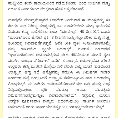
ಹುಟ್ಟಿನಿಂದ ತಂದೆ ತಾಯಿಯರಿಂದ ಪಡೆದುಕೊಂಡು ಬಂದ ಬೀಜಗತ ಮತ್ತು
ಗರ್ಭಗತ ವಿಕಾರಗಳಿಂದ ಮುಕ್ತನಾಗಿ ಹೊಸ ಜನ್ಮ ಪಡೀತಾನೆ.
ಯಾವುದೇ ಮಂತ್ರಾನುಷ್ಠಾನದ ಉಪದೇಶ ನೀಡುವಾಗ ಈ ಮಂತ್ರವನ್ನು 48
ದಿನಗಳ ಕಾಲ ನಿರ್ದಿಷ್ಟ ಸಂಖ್ಯೆಯಲ್ಲಿ ಜಪ ಮಾಡಲೇಬೇಕು ಮತ್ತು ಇಂತಿಂತಹ
ನಿಯಮಗಳನ್ನು ಪಾಲಿಸಬೇಕು ಅಂತ ನಿರ್ದೇಶಿಸ್ತಾರೆ. 48 ದಿನಗಳಿಗೆ ಒಂದು
“ಮಂಡಲ”ಎಂಬ ಹೆಸರಿದೆ. ಪ್ರತಿ 48 ದಿನಗಳಿಗೊಮ್ಮೆ ಸ್ಥೂಲ ಶರೀರ ಮತ್ತು ಸೂಕ್ಷ್ಮ
ಶರೀರದಲ್ಲಿ ಬದಲಾವಣೆಗಳಾಗ್ತವೆ. ಅದೇ ರೀತಿ ಪ್ರತೀ 48ನಿಮಿಷಗಳಿಗೊಮ್ಮೆ
ನಮ್ಮ ಉಸಿರಾಟದ ಪ್ರಕ್ರಿಯೆ ಬದಲಾಗ್ತದೆ. ಮೂಗಿನ ಎಡಭಾಗದ
“ಇಳಾ”ನಾಡಿಯಿಂದ ಉಸಿರಾಡುತ್ತಿರುವ ದೇಹ 48ನಿಮಿಷಗಳ ನಂತರೆ ಸ್ವತಃ
ಮೂಗಿನ ಬಲಭಾಗದ“ಪಿಂಗಳಾ” ನಾಡಿಗೆ ಬದಲಾಗ್ತದೆ. ಆರೋಗ್ಯವಂತ ಶರೀರ
ಉಳ್ಳವರು ತಮ್ಮ ಮೂಗಿನ ಹೊಳ್ಳೆಯ ಬಳಿ ಬೆರಳು ಇಟ್ಟು ಯಾವ ನಾಡಿಯಿಂದ
ಉಚ್ಛ್ವಾಸ ಆಗ್ತಾ ಇದೆ ಅನ್ನೋದನ್ನು ಗಮನಿಸಿ 48 ನಿಮಿಷಗಳ ನಂತರ
ಸರಿಯಾಗಿ ಮತ್ತೆ ಪರೀಕ್ಷಿಸಿದರೆ ಉಚ್ಛ್ವಾಸ ನಡೆಯುತ್ತಿರುವ ನಾಡಿ ಬದಲಾದದ್ದು
ಗೊತ್ತಾಗುತ್ತದೆ. ಈ ನಾಡಿಗಳ ಬದಲಾವಣೆಯಿಂದಾಗಿಯೇ ರಾತ್ರಿ ಹೊತ್ತು ಗಾಢ
ನಿದ್ದೆಯಲ್ಲಿದ್ದಾಗಲೂ ಪ್ರತೀ ನಲವತ್ತು ಅಥವಾ ನಲವತ್ತೈದು
ನಿಮಿಷಗಳಿಗೊಮ್ಮೆ“ಮಗ್ಗುಲು ಬದಲಾಯಿಸುವುದು”. ನಿದ್ದೆಯಲ್ಲಿ ಯಾರೂ
ಉದ್ದೇಶ ಪೂರ್ವಕವಾಗಿ ಮಗ್ಗುಲು ಬದಲಿಸುವುದಿಲ್ಲ. ನಾಡಿಗಳ ಉಸಿರಾಟ
ಬದಲಾದಂತೆ ಶರೀರ ತಾನಾಗಿಯೇ ತನ್ನ positionಅನ್ನು ಬದಲಾಯಿಸುತ್ತದೆ.
ಹಾಗೆಯೇ ಆಗಮದ ತಂತ್ರಗಳ ಮೂಲಕ ದೇವಸ್ಥಾನವನ್ನು ಮನುಷ್ಯ ಶರೀರ