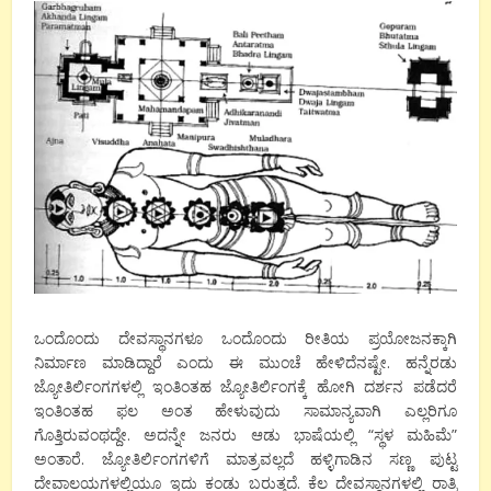
ಒಂದೊಂದು ದೇವಸ್ಥಾನಗಳೂ ಒಂದೊಂದು ರೀತಿಯ ಪ್ರಯೋಜನಕ್ಕಾಗಿ
ನಿರ್ಮಾಣ ಮಾಡಿದ್ದಾರೆ ಎಂದು ಈ ಮುಂಚೆ ಹೇಳಿದೆನಷ್ಟೇ. ಹನ್ನೆರಡು
ಜ್ಯೋತಿರ್ಲಿಂಗಗಳಲ್ಲಿ ಇಂತಿಂತಹ ಜ್ಯೋತಿರ್ಲಿಂಗಕ್ಕೆ ಹೋಗಿ ದರ್ಶನ ಪಡೆದರೆ
ಇಂತಿಂತಹ ಫಲ ಅಂತ ಹೇಳುವುದು ಸಾಮಾನ್ಯವಾಗಿ ಎಲ್ಲರಿಗೂ
ಗೊತ್ತಿರುವಂಥದ್ದೇ. ಅದನ್ನೇ ಜನರು ಆಡು ಭಾಷೆಯಲ್ಲಿ “ಸ್ಥಳ ಮಹಿಮೆ”
ಅಂತಾರೆ. ಜ್ಯೋತಿರ್ಲಿಂಗಗಳಿಗೆ ಮಾತ್ರವಲ್ಲದೆ ಹಳ್ಳಿಗಾಡಿನ ಸಣ್ಣ ಪುಟ್ಟ
ದೇವಾಲಯಗಳಲ್ಲಿಯೂ ಇದು ಕಂಡು ಬರುತ್ತದೆ. ಕೆಲ ದೇವಸ್ಥಾನಗಳಲ್ಲಿ ರಾತ್ರಿ