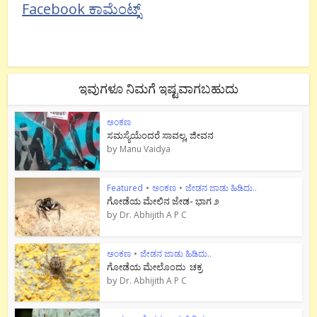
Facebook ಕಾಮೆಂಟ್ಸ್
ಇವುಗಳೂ ನಿಮಗೆ ಇಷ್ಟವಾಗಬಹುದು
ಅಂಕಣ
ಸಮಸ್ಯೆಯೆಂದರೆ ಸಾವಲ್ಲ, ಜೀವನ
by
Manu Vaidya
Featured
•
ಅಂಕಣ
•
ಜೇಡನ ಜಾಡು ಹಿಡಿದು..
ಗೋಡೆಯ ಮೇಲಿನ ಜೇಡ- ಭಾಗ ೨
by
Dr. Abhijith A P C
ಅಂಕಣ
•
ಜೇಡನ ಜಾಡು ಹಿಡಿದು..
ಗೋಡೆಯ ಮೇಲೊಂದು ಚಕ್ರ
by
Dr. Abhijith A P C