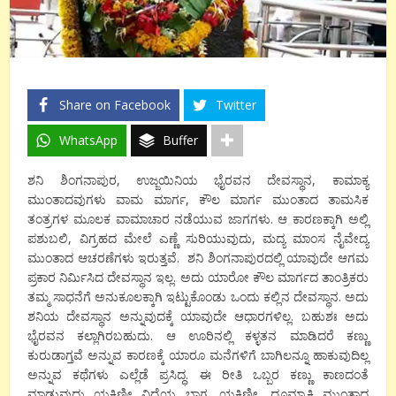
Share on Facebook
Twitter
WhatsApp
Buffer
ಶನಿ ಶಿಂಗನಾಪುರ, ಉಜ್ಜಯಿನಿಯ ಭೈರವನ ದೇವಸ್ಥಾನ, ಕಾಮಾಕ್ಯ
ಮುಂತಾದವುಗಳು ವಾಮ ಮಾರ್ಗ, ಕೌಲ ಮಾರ್ಗ ಮುಂತಾದ ತಾಮಸಿಕ
ತಂತ್ರಗಳ ಮೂಲಕ ವಾಮಾಚಾರ ನಡೆಯುವ ಜಾಗಗಳು. ಆ ಕಾರಣಕ್ಕಾಗಿ ಅಲ್ಲಿ
ಪಶುಬಲಿ, ವಿಗ್ರಹದ ಮೇಲೆ ಎಣ್ಣೆ ಸುರಿಯುವುದು, ಮದ್ಯ ಮಾಂಸ ನೈವೇದ್ಯ
ಮುಂತಾದ ಆಚರಣೆಗಳು ಇರುತ್ತವೆ. ಶನಿ ಶಿಂಗನಾಪುರದಲ್ಲಿ ಯಾವುದೇ ಆಗಮ
ಪ್ರಕಾರ ನಿರ್ಮಿಸಿದ ದೇವಸ್ಥಾನ ಇಲ್ಲ. ಅದು ಯಾರೋ ಕೌಲ ಮಾರ್ಗದ ತಾಂತ್ರಿಕರು
ತಮ್ಮ ಸಾಧನೆಗೆ ಅನುಕೂಲಕ್ಕಾಗಿ ಇಟ್ಟುಕೊಂಡು ಒಂದು ಕಲ್ಲಿನ ದೇವಸ್ಥಾನ. ಅದು
ಶನಿಯ ದೇವಸ್ಥಾನ ಅನ್ನುವುದಕ್ಕೆ ಯಾವುದೇ ಆಧಾರಗಳಿಲ್ಲ. ಬಹುಶಃ ಅದು
ಭೈರವನ ಕಲ್ಲಾಗಿರಬಹುದು. ಆ ಊರಿನಲ್ಲಿ ಕಳ್ಳತನ ಮಾಡಿದರೆ ಕಣ್ಣು
ಕುರುಡಾಗ್ತವೆ ಅನ್ನುವ ಕಾರಣಕ್ಕೆ ಯಾರೂ ಮನೆಗಳಿಗೆ ಬಾಗಿಲನ್ನೂ ಹಾಕುವುದಿಲ್ಲ
ಅನ್ನುವ ಕಥೆಗಳು ಎಲ್ಲೆಡೆ ಪ್ರಸಿದ್ಧ. ಈ ರೀತಿ ಒಬ್ಬರ ಕಣ್ಣು ಕಾಣದಂತೆ
ಮಾಡುವುದು ಯಕ್ಷಿಣೀ ವಿದ್ಯೆಯ ಭಾಗ. ಯಕ್ಷಿಣೀ, ಧೂಮ್ರಾಕ್ಷಿ ಮುಂತಾದ