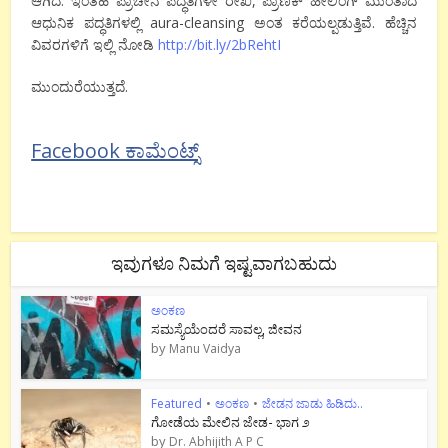
ಆಗಿದೆ. ಇಂತಹ ಪ್ರಾಚೀನ ಪದ್ಧತಿಗಳೇ ರೇಖಿ, ಪ್ರಾಣಿಕ್ ಹೀಲಿಂಗ್ ಮುಂತಾದ
ಆಧುನಿಕ ಪದ್ಧತಿಗಳಲ್ಲಿ aura-cleansing ಅಂತ ಕರೆಯಲ್ಪಡುತ್ತಿವೆ. ಹೆಚ್ಚಿನ
ವಿವರಗಳಿಗೆ ಇಲ್ಲಿ ನೋಡಿ
http://bit.ly/2bRehtI
ಮುಂದುರೆಯುತ್ತದೆ.
Facebook ಕಾಮೆಂಟ್ಸ್
ಇವುಗಳೂ ನಿಮಗೆ ಇಷ್ಟವಾಗಬಹುದು
ಅಂಕಣ
ಸಮಸ್ಯೆಯೆಂದರೆ ಸಾವಲ್ಲ, ಜೀವನ
by
Manu Vaidya
Featured
•
ಅಂಕಣ
•
ಜೇಡನ ಜಾಡು ಹಿಡಿದು..
ಗೋಡೆಯ ಮೇಲಿನ ಜೇಡ- ಭಾಗ ೨
by
Dr. Abhijith A P C