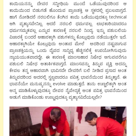
ಕಾಯಿಯನನ್ನು ದೇವರ ಸನ್ನೀಧಿಯ ಮುಂದೆ ಒಡೆಯುವುದರಿಂದ ಆ
ಕಾಯಿಯಿಂದ ಬಿಡುಗಡೆ ಹೊಂದುವ ಪ್ರಾಣಶಕ್ತಿ ಆ ಸ್ಥಳದಲ್ಲಿ ಪ್ರಬಲವಾಗ್ತದೆ.
ಹಾಗೆ ನೋಡಿದರೆ ನರಬಲಿಗೂ ತೆಂಗಿನ ಕಾಯಿ ಒಡೆಯುವುದಕ್ಕೂ technical
ಆಗಿ ವ್ಯತ್ಯಾಸವೇನಿಲ್ಲ. ಆದರೆ ನರಬಲಿ ಧರ್ಮವಲ್ಲ. ಲಾಭಕಾರಿಯಾದರೂ
ಧರ್ಮಸಮ್ಮತವಲ್ಲ ಎನ್ನುವ ಕಾರಣಕ್ಕೆ ನರಬಲಿ ನಿಂದ್ಯ. ಇನ್ನು ಪಶುಬಲಿಯ
ವಿಚಾರಕ್ಕೆ ಬಂದರೆ ಆಹಾರಕ್ಕಾಗಿ ಪಶುಗಳನ್ನು ಕೊಲ್ಲುವುದು ನಡೆಯುತ್ತಲೇ ಇದೆ.
ಆಹಾರಕ್ಕಾಗಿಯೇ ಕೊಲ್ಲುವುದು ಅಂತಾದ ಮೇಲೆ ಅದರಿಂದ ನಷ್ಟವಾಗುವ
ಪ್ರಾಣಶಕ್ತಿಯನ್ನು ಒಂದು ದೈವದ ಸಾನ್ನಿಧ್ಯ ಹೆಚ್ಚಿಸಲಿಕ್ಕೆ ಉಪಯೋಗಿಸುವುದು
ನ್ಯಾಯಯುತವಾದದ್ದೇ. ಈ ಕಾರಣಕ್ಕೆ ಮಾಂಸಾಹಾರ ನಿಷೇಧ ಆಗುವವರೆಗೂ
ಪಶುಬಲಿ ನಿಷೇಧ ಅತಾರ್ಕಿಕವಾಗ್ತದೆ. ಮಾಂಸವನ್ನು ತಿನ್ನುವ ವ್ಯಕ್ತಿ ಅದನ್ನು
ಕೇವಲ ತನ್ನ ಆಹಾರವಾಗಿ ಭಾವಿಸದೇ ದೇವರಿಗೆ ಬಲಿ ನೀಡಿದ ಪ್ರಸಾದ ಅಂತ
ತಿನ್ನುವದರಿಂದ ಅದರಲ್ಲಿ ಸ್ವಲ್ಪವಾದರೂ ಪವಿತ್ರ ಭಾವನೆಯಿಂದ ತಿನ್ನುತ್ತಾನೆ. ಈ
ಭಾವನೆಯೇ ಮನುಷ್ಯನನ್ನು evolve ಮಾಡುತ್ತದೆ. ತಾನು ಉಣ್ಣಲಿಕ್ಕಾಗಿ ಅಂತ
ಅನ್ನ ಮಾಡಿಕೊಳ್ಳುವುದಕ್ಕೂ ದೇವರ ನೈವೇದ್ಯಕ್ಕೆ ಅಂತ ಪವಿತ್ರ ಭಾವನೆಯಿಂದ
ಅಡುಗೆ ಮಾಡಿಕೊಂಡು ಉಣ್ಣುವುದಕ್ಕೂ ವ್ಯತ್ಯಾಸವಿದೆಯಲ್ಲವೇ?