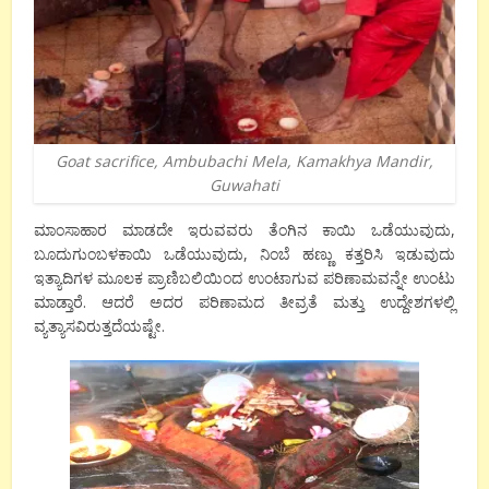
Goat sacrifice, Ambubachi Mela, Kamakhya Mandir,
Guwahati
ಮಾಂಸಾಹಾರ ಮಾಡದೇ ಇರುವವರು ತೆಂಗಿನ ಕಾಯಿ ಒಡೆಯುವುದು,
ಬೂದುಗುಂಬಳಕಾಯಿ ಒಡೆಯುವುದು, ನಿಂಬೆ ಹಣ್ಣು ಕತ್ತರಿಸಿ ಇಡುವುದು
ಇತ್ಯಾದಿಗಳ ಮೂಲಕ ಪ್ರಾಣಿಬಲಿಯಿಂದ ಉಂಟಾಗುವ ಪರಿಣಾಮವನ್ನೇ ಉಂಟು
ಮಾಡ್ತಾರೆ. ಆದರೆ ಅದರ ಪರಿಣಾಮದ ತೀವ್ರತೆ ಮತ್ತು ಉದ್ದೇಶಗಳಲ್ಲಿ
ವ್ಯತ್ಯಾಸವಿರುತ್ತದೆಯಷ್ಟೇ.