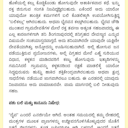
ಹೊಳೆಯಲ್ಲಿ ಕಲ್ಲು ಕೊಚ್ಚಿಕೊಂಡು ಹೋಗುವುದೇ ಅತಾರ್ಕಿಕವಾದ ಕಥೆ. ಇನ್ನು
ರಕ್ತ ಜಿನುಗುವ ಸಂಗತಿ ನಿಜವಿದ್ದದ್ದಿರಬಹುದು. ಏಕೆಂದರೆ ಅದು ಯಾರೋ
ಯಾವುದೋ ತಾಂತ್ರಿಕ ಕರ್ಮಗಳಿಗೆ ಬಲಿ ಕೊಡಲಿಕ್ಕಾಗಿ ಉಪಯೋಗಿಸುತ್ತಿದ್ದ
“ಬಲಿಕಲ್ಲು” ಆಗಿರಬಹುದು. ಅಥವಾ ಭೈರವನ ಕಲ್ಲಾಗಿರಬಹುದು. ಭೈರವ ಚೌಡಿ
ಮುಂತಾದ ಗ್ರಾಮದೇವತೆಗಳ ಮೇಲೆ ರಕ್ತ ತರ್ಪಣ ಅತ್ಯಂತ ಸಹಜವಾದದ್ದು. ಈ
ಎಲ್ಲ ಕಾರಣಗಳಿಗಾಗಿ ಶನಿ ಶಿಂಗನಾಪುರದಲ್ಲಿ ಶನಿಗ್ರಹದ ದೇವಸ್ಥಾನ ಎನ್ನುವ
ವಿಷಯವೇ ಸಂಶಯಾಸ್ಪದವಾಗ್ತದೆ. ಅದು ಶನಿಯಾಗಿರದೇ ಯಾವುದೇ ಯಕ್ಷಿಣೀ
ದೇವತೆಯಾಗಿತ್ತು ಅನ್ನೋದನ್ನು ಊಹಿಸಬಹುದಾಗಿದೆ. ಅಲ್ಲಿ ಹೋಗುವ ಜನ
ಪಡೆಯುತ್ತಿರುವ ಪ್ರಯೋಜನಗಳು, ಅಲ್ಲಿ ವಿಗ್ರಹದ ಮೇಲೆ ಎಣ್ಣೆ ಸುರಿಯುವ
ವಿಧಾನ, ಕಳ್ಳತನ ಮಾಡಿದವರಿಗೆ ಕಣ್ಣು ಹೋಗುವುದು ಇತ್ಯಾದಿಗಳನ್ನು
ಗಮನಿಸಿದರೆ ಗ್ರಾಮವನ್ನು ಕಳ್ಳತನದಿಂದ ರಕ್ಷಣೆ ಮಾಡಲಿಕ್ಕೆ ಯಾರೋ
ಸಿದ್ಧಪುರುಷರು ಹುಟ್ಟು ಹಾಕಿದ ಶಕ್ತಿಕೇಂದ್ರವಾಗಿರಬಹುದು ಅಥವಾ ಕ್ಷುದ್ರ
ಸಾಧನೆಗಳು ನಡೆಯುವ ಜಾಗವಾಗಿರಲೂ ಬಹುದು. ಈ ಎರಡರಲ್ಲಿ ಯಾವುದು
ನಿಜವಾದರೂ ಅದು ವಾಮಾಚಾರವೇ. ವಾಮ ಮಾರ್ಗದಲ್ಲಿ ಬಲಿ ನೀಡುವುದು
ಸಹಜ.
ಪಶು ಬಲಿ ಮತ್ತು ಕಾನೂನು ನಿಷೇಧ:
“ದೈವ” ಎಂದರೆ ಎನರ್ಜಿಯೇ ಆಗಿದೆ. ಅಂತಹ ಸಮಯದಲ್ಲಿ ತಮ್ಮ ದೇಹದಲ್ಲಿ
ಮಂತ್ರಗಳ ಮೂಲಕ ಪ್ರಾಣಗಳನ್ನು ಉದ್ದೀಪನಗೊಳಿಸಿಕೊಳ್ಳುವುದರ ಜೊತೆಗೆ
ಇತರೆ ಜೀವಗಳನ್ನು ಕೂಡ substitute ಆಗಿ ಬಳಸ್ತಾರೆ. ಅಂದರೆ ಇತರೆ