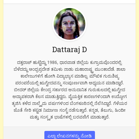
Dattaraj D
ದತ್ತರಾಜ್ ಹುಟ್ಟಿದ್ದು 1986, ಧಾರವಾಡ ಜಿಲ್ಲೆಯ ಕುಗ್ರಾಮವೊಂದರಲ್ಲಿ.
ಬೆಳೆದದ್ದು ಆಂಧ್ರಪ್ರದೇಶ ತಮಿಳು ನಾಡು ಮಹಾರಾಷ್ಟ್ರ ಮುಂತಾದೆಡೆ. ಶಾಲಾ
ಕಾಲೇಜುಗಳಿಗೆ ಹೋಗಿ ವಿದ್ಯಾಭ್ಯಾಸ ಮಾಡಿಲ್ಲ. ಮೌಖಿಕ ಗುರುಶಿಷ್ಯ
ಪರಂಪರೆಯಲ್ಲಿ ಋಗ್ವೇದವನ್ನು ಸಂಪೂರ್ಣವಾಗಿ ಅಧ್ಯಯನ ಮಾಡಿದ್ದಾರೆ.
ಬೀದರ್ ಜಿಲ್ಲೆಯ ಕೇಂದ್ರ ಸರ್ಕಾರದ ಅನುದಾನಿತ ಗುರುಕುಲದಲ್ಲಿ ಋಗ್ವೇದ
ಅದ್ಯಾಪಕರಾಗಿ ಕೆಲಸ ಮಾಡುತ್ತಿದ್ದರು. ವೈಯಕ್ತಿಕ ಕಾರಣಗಳಿಂದಾಗಿ ಉದ್ಯೋಗ
ತ್ಯಜಿಸಿ ಕಳೆದ ನಾಲ್ಕೈದು ವರ್ಷಗಳಿಂದ ಬೆಂಗಳೂರಿನಲ್ಲಿ ನೆಲೆಸಿದ್ದಾರೆ. ಗೆಳೆಯರ
ಜೊತೆ ಸೇರಿ ಕಟ್ಟಡ ನಿರ್ಮಾಣ ಸಂಸ್ಥೆ ನಡೆಸುತ್ತಾರೆ. ಕನ್ನಡ, ತೆಲುಗು, ಹಿಂದೀ
ಮತ್ತು ಸಂಸ್ಕೃತ ಭಾಷೆಗಳಲ್ಲಿ ಬರವಣಿಗೆ ಮಾಡುತ್ತಾರೆ.
ಎಲ್ಲಾ ಲೇಖನಗಳನ್ನು ನೋಡಿ