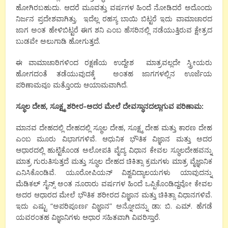
ಹೋಗಿರಬಹುದು. ಆದರೆ ಮೂವತ್ತು ವರ್ಷಗಳ ಹಿಂದೆ ನೋಡಿದರೆ ಅದೊಂದು
ನಿರ್ಜನ ಪ್ರದೇಶವಾಗಿತ್ತು. ಇದೆಲ್ಲ ರಹಸ್ಯ ಬಾಯಿ ಬಿಟ್ಟರೆ ಇದು ವಾಮಾಚಾರದ
ಜಾಗ ಅಂತ ಹೇಳಿಬಿಟ್ಟರೆ ಈಗ ಶನಿ ಎಂಬ ಹೆಸರಿನಲ್ಲಿ ನಡೆಯುತ್ತಿರುವ ಕ್ಷೇತ್ರದ
ಬುಡವೇ ಅಲುಗಾಡಿ ಹೋಗುತ್ತದೆ.
ಈ ವಾಮಾಚಾರಿಗಳಿಂದ ರಕ್ಷಣೆಯ ಉದ್ದೇಶ ಮಾತ್ರವಲ್ಲದೇ ಸ್ತ್ರೀಯರು
ಹೋಗದಂತೆ ತಡೆಯುವುದಕ್ಕೆ ಅಂತಹ ಜಾಗಗಳಲ್ಲಿನ ಊರ್ಜೆಯ
ಪರಿಣಾಮವೂ ಮತ್ತೊಂದು ಆಯಾಮವಾಗಿದೆ.
ಸ್ಥೂಲ ದೇಹ, ಸೂಕ್ಷ್ಮ ಶರೀರ-ಅದರ ಮೇಲೆ ದೇವಸ್ಥಾನದಲ್ಲಾಗುವ ಪರಿಣಾಮ:
ಮಾನವ ದೇಹದಲ್ಲಿ ದೇಹದಲ್ಲಿ ಸ್ಥೂಲ ದೇಹ, ಸೂಕ್ಷ್ಮ ದೇಹ ಮತ್ತು ಕಾರಣ ದೇಹ
ಎಂಬ ಮೂರು ವಿಭಾಗಗಳಿವೆ. ಆಧುನಿಕ ಭೌತಿಕ ವಿಜ್ಞಾನ ಮತ್ತು ಅದರ
ಆಧಾರದಲ್ಲಿ ಹುಟ್ಟಿಕೊಂಡ ಅಲೋಪತಿ ವೈದ್ಯ ವಿಧಾನ ಕೇವಲ ಸ್ಥೂಲದೇಹವನ್ನು
ಮಾತ್ರ ಗುರುತಿಸುತ್ತದೆ ಮತ್ತು ಸ್ಥೂಲ ದೇಹದ ಚಿಕಿತ್ಸಾ ಕ್ರಮಗಳು ಮಾತ್ರ ವೈಜ್ಞಾನಿಕ
ಎನಿಸಿಕೊಂಡಿವೆ. ಯೂರೋಪಿಯನ್ ವಿಶ್ವವಿದ್ಯಾಲಯಗಳು ಯಾವುದನ್ನು
ಮೆಡಿಕಲ್ ಸೈನ್ಸ್ ಅಂತ ನೂರಾರು ವರ್ಷಗಳ ಹಿಂದೆ ಒಪ್ಪಿಕೊಂಡಿದ್ದವೋ ಕೇವಲ
ಅದರ ಆಧಾರದ ಮೇಲೆ ಭೌತಿಕ ಶರೀರದ ವಿಜ್ಞಾನ ಮತ್ತು ಚಿಕಿತ್ಸಾ ವಿಧಾನಗಳಿವೆ.
ಇದು ಎಷ್ಟು “ಅಪರಿಪೂರ್ಣ ವಿಜ್ಞಾನ” ಅನ್ನೋದನ್ನು ಡಾ: ಬಿ. ಎಮ್. ಹೆಗಡೆ
ಯವರಂತಹ ವಿಜ್ಞಾನಿಗಳು ಆಧಾರ ಸಹಿತವಾಗಿ ವಿವರಿಸ್ತಾರೆ.