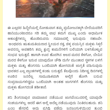
ಈ ಎಲ್ಲದರ ಹಿನ್ನೆಲೆಯಲ್ಲಿ ನೋಡುವಾಗ ತಮ್ಮ ಪ್ರಯೋಜನಕ್ಕಾಗಿ ಬೇರೆಯವರಿಗೆ
ಹಾನಿಯುಂಟಾದರೂ ಸರಿ ತಮ್ಮ ಲಾಭ ತಮಗೆ ಮುಖ್ಯ ಎಂದು ಅಧಾರ್ಮಿಕ
ಆಕಾಂಕ್ಷೆಗಳನ್ನು ಹೊಂದಿರುವರು ಸಮಾಜದಲ್ಲಿ ಇರುವುದು ಸಹಜವೇ.
ಅಂಥವರು ಋತುಮತಿಯರಾದ ಸ್ತ್ರೀಯರ ರಕ್ತ, ಚಿಕ್ಕ ವಯಸ್ಸಿನ ಮಕ್ಕಳು ಸಿಕ್ಕರೆ
ಅವರನ್ನು ಅಪಹರಿಸಿ ತಮ್ಮ ಕ್ಷುದ್ರ ಕಾಮನೆಗಳಿಗೆ ಬಲಿಯಾಗಿ ಬಳಸಿಕೊಳ್ಳುವ
ಸಂಭವ ಇರುತ್ತದೆ. ಹಾಗಾಗಿ ಊರ ಹೊರಗಿನ ಆಲದ ಮರದ ಕೆಳಗೋ, ಬೇವಿನ
ಮರದ ಕೆಳಗೋ ಇರುವ ಯಾವುದೋ ಚೌಡಿ ದುರ್ಗೆ ಮುಂತಾದ ಸ್ಥಳಗಳ ಬಳಿಗೆ
ಮಕ್ಕಳು ಮತ್ತು ಹೆಂಗಸರು ಒಂಟಿಯಾಗಿ ಹೋಗದಂತೆ ಜಾಗ್ರತೆ ವಹಿಸುವುದು
ಭಾರತದ ಎಲ್ಲ ಪ್ರಾಂತಗಳಲ್ಲಿ ಕಂಡು ಬರುತ್ತದೆ. ಕೆಲವೊಂದು ನಿರ್ದಿಷ್ಟ ದಿನಗಳಲ್ಲಿ
ಊರಿನ ಜನರೆಲ್ಲ ಸಾಮೂಹಿಕವಾಗಿ ಅಲ್ಲಿಗೆ ಹೋಗಿ ಬರುವ
ಸಂಪ್ರದಾಯಗಳಿದ್ದರೂ ಒಂಟಿಯಾಗಿ ಅಂತಹ ಜಾಗಗಳಿಗೆ ಹೆಂಗಸರು ಮತ್ತು
ಮಕ್ಕಳು ಹೋಗದಂತೆ ತಡೀತಾರೆ.
ಶನಿ ಶಿಂಗನಾಪುರ ವಾಮಾಚಾರ ನಡೆಯುವ ಜಾಗವೆಂಬುದರಲ್ಲಿ ಯಾವುದೇ
ಸಂಶಯಗಳಿಲ್ಲ. ಆದರೆ ಈಗ ಅಲ್ಲಿ ಅದೆಲ್ಲ ನಡೆಯುವುದು ನಿಂತಿರಬಹುದು. ಶನಿ
ಎಂಬ ಹೆಸರಲ್ಲಿ ಅದು ಪ್ರಸಿಧ್ಧಿ ಪಡೆದು ಜನಜಂಗುಳಿಯಿಂದ ತುಂಬಿ