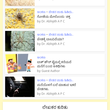
ಅಂಕಣ
•
ಜೇಡನ ಜಾಡು ಹಿಡಿದು..
ಗೋಡೆಯ ಮೇಲೊಂದು ಚಕ್ರ
by
Dr. Abhijith A P C
ಅಂಕಣ
•
ಜೇಡನ ಜಾಡು ಹಿಡಿದು..
ಜೇಡಕ್ಕೆ ಬಾಲವಿದೆಯಾ?
by
Dr. Abhijith A P C
ಅಂಕಣ
ಲಾಕ್`ಡೌನ್ ಟೈಮಲ್ಲಿ ಕರೆಯದೆ
ಮನೆಗೆ ಬಂದ ಅತಿಥಿಗಳು
by
Guest Author
ಅಂಕಣ
•
ಜೇಡನ ಜಾಡು ಹಿಡಿದು..
ಮನೆಯೊಳಗೆ ಬಲೆ ಮಾಡುವ ಇತರೆ
ಜೇಡಗಳು.
by
Dr. Abhijith A P C
ಲೇಖಕರ ಕುರಿತು