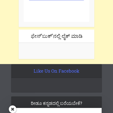
One e-mail a week. We don't spam.
Don't forget to check the promotional
tab if you are using gmail.
ಫೇಸ್’ಬುಕ್’ನಲ್ಲಿ ಲೈಕ್ ಮಾಡಿ
Like Us On Facebook
ರೀಡೂ ಕನ್ನಡದಲ್ಲಿ ಬರೆಯಬೇಕೆ?