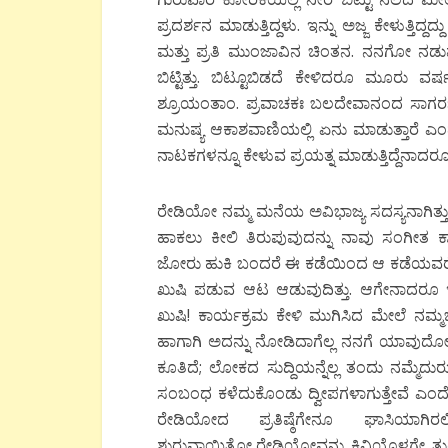
ಪ್ರದರ್ಶನ ಮಾಡುತ್ತಿದ್ದಳು. ಇನ್ನು ಅಜ್ಜ ಕೇಳುತ್ತಿದ
ಮತ್ತು ಪ್ರತಿ ಮುಂಜಾವಿನ ಚಿಂತನ. ನನಗೋ ನಡು
ಬಿಟ್ಟಿತ್ತು. ಬಿಟ್ಟೂಬಿಡದೆ ಕೇಳಿದರೂ ಮೂರು ವ
ಶ್ರೂಯಂತಾಂ. ಪ್ರವಾಚಕಃ ಬಲದೇವಾನಂದ ಸಾಗರಃ – 
ಮನುಷ್ಯ ಆಕಾಶವಾಣಿಯಲ್ಲಿ ಏನು ಮಾಡುತ್ತಾರೆ ಎ
ನಾಟಕಗಳನ್ನೂ ಕೇಳುವ ಪ್ರಯತ್ನ ಮಾಡುತ್ತಿದ್ದೆನಾದರೂ 
ರೇಡಿಯೋ ನಮ್ಮ ಮನೆಯ ಅವಿಭಾಜ್ಯ ಸದಸ್ಯನಾಗಿತ್ತು. ಈ 
ಹಾಕಲು ಕೀಲಿ ತಿರುಪುವುದನ್ನು ನಾವು ಸಂಗೀತ ಕಾರ್ಯಕ
ಜೋರು ಹುಕಿ ಬಂದರೆ ಈ ಕಡೆಯಿಂದ ಆ ಕಡೆಯವರೆಗೆ ಸ
ಖುಷಿ ಪಡುವ ಆಟ ಆಡುವುದಿತ್ತು. ಆಗೇನಾದರೂ ಇ
ಖುಷಿ! ಕಾರ್ಯಕ್ರಮ ಕೇಳಿ ಮುಗಿಸಿದ ಮೇಲೆ ನಮ್ಮಜ್ಜ ರ
ಹಾಗಾಗಿ ಅದನ್ನು ನೋಡಿದಾಗೆಲ್ಲ ನನಗೆ ಯಾವುದ
ಕೂತಿದೆ; ಲೋಕದ ಸುದ್ದಿಯನ್ನೆಲ್ಲ ತಂದು ನಮ್ಮೆದು
ಸಂಬಂಧ ಕಳೆದುಕೊಂಡು ದ್ವೀಪಗಳಾಗುತ್ತೇವೆ ಎಂದೇ
ರೇಡಿಯೋದ ಪ್ರತಿಷ್ಠೆಗೇನೂ ಘಾಸಿಯಾಗ
ಶುರುವಾಯಿತೋ,ರೇಡಿಯೋವನ್ನು ಕಿವಿಯೊಳಗೇ ತುರುಕ