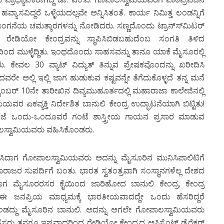
ಸವಿದ್ದರೆ ಒಳ್ಳೆಯದಲ್ಲವೇ ಅನ್ನಿಸಿತಂತೆ. ಕಾರ್ಯ ನಿಮಿತ್ತ ಲಂಡನ್ನಿಗೆ
ೆಯ ಚಮತ್ಕಾರಗಳನ್ನು ನೋಡಿದರು. ಸಣ್ಣದೊಂದು ಟ್ರಾನ್ಸ್‍ಮಿಟರ್
 ರೇಡಿಯೋ ಕೇಂದ್ರವನ್ನು ಸ್ಥಾಪಿಸಿಬಿಡಬಹುದೆಂಬ ಸಂಗತಿ ತಿಳಿದ
 ಮುಳ್ಳೆದ್ದಿತು. ಇಂಥದೊಂದು ಸಾಹಸವನ್ನು ತಾನೂ ಯಾಕೆ ಮೈಸೂರಲ್ಲಿ
 ಕೇವಲ 30 ವ್ಯಾಟ್ ವಿದ್ಯುತ್ ತಿನ್ನುವ ಪ್ರೇಷಕವೊಂದನ್ನು ಖರೀದಿಸಿ
ವರೇ ಅಲ್ಲಿ ಇಲ್ಲಿ ಜಾಗ ಹುಡುಕುವ ಕಷ್ಟವನ್ನೇ ತೆಗೆದುಕೊಳ್ಳದೆ ತನ್ನ ಮನೆ
ಸೆಪ್ಟೆಂಬರ್ 10ನೇ ತಾರೀಖಿನ ದಿವ್ಯಮುಹೂರ್ತದಲ್ಲಿ ಮಹಾರಾಜಾ ಕಾಲೇಜಿನಲ್ಲಿ
ಕವ್ಯಕ್ತಿ ನಿರ್ದೇಶಿತ ಬಾನುಲಿ ಕೇಂದ್ರ ಉದ್ಘಾಟನೆಯಾಗಿ ಬಿಟ್ಟಿತು!
ಸಂಜೆ ಒಂದು-ಒಂದೂವರೆ ಗಂಟೆ ಶಾಸ್ತ್ರೀಯ ಗಾಯನ ಪ್ರಸಾರ ಮಾಡುವ
ಲಸ್ವಾಮಿಯವರು ವಹಿಸಿಕೊಂಡರು.
ನಿಸಿದಾಗ ಗೋಪಾಲಸ್ವಾಮಿಯವರು ಅದನ್ನು ಮೈಸೂರಿನ ಮುನಿಸಿಪಾಲಿಟಿಗೆ
ರಾಜರ ಸುಪರ್ದಿಗೆ ಬಂತು. ಭಾರತ ಸ್ವತಂತ್ರವಾಗಿ ಸಂಸ್ಥಾನಗಳೆಲ್ಲ ದೇಶದ
ಂಡಾಗ ಮೈಸೂರರಸರ ಕೈಯಿಂದ ಜಾರಿಹೋದ ಬಾನುಲಿ ಕೇಂದ್ರ, ಕೇಂದ್ರ
ಈ ಜನಪ್ರಿಯ ಮಾಧ್ಯಮಕ್ಕೆ ಭಾರತೀಯವಾದದ್ದೇ ಒಂದು ಹೆಸರಿದ್ದರೆ
ಕಂಡದ್ದು ಮೈಸೂರಿನ ಬಾನುಲಿ. ಅದನ್ನು ಆಗಲೇ ಗೋಪಾಲಸ್ವಾಮಿಯವರು
 ತನಗೂ ಇಷ್ಟವಾದ್ದರಿಂದ ರೇಡಿಯೋ ಕೇಂದ್ರದ ಅಸಿಸ್ಟೆಂಟ್ ಡೈರೆಕ್ಟರ್