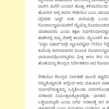
ಮುಗಿಸಿ ಮನೆಗೆ ಬಂದಾಗ ಹೊತ್ತು ಕಳೆಯಲೊಂದು ಹವ್ಯಾ
ಹೋದಾಗ ಅಲ್ಲಿ ಅವರು ರೇಡಿಯೋ ಎಂಬ ಮಾಯಾಂಗನ
(ಪ್ರೇಷಕ) ಇದ್ದರೆ ಸಾಕು ಮನೆಯಲ್ಲೇ ಒಂದು
ಗೋಪಾಲಸ್ವಾಮಿಯವರಿಗೆ ಮೈಯೆಲ್ಲ ರೋಮಾಂಚನದಿಂದ
ಮಾಡಬಾರದು ಎಂದು ತಕ್ಷಣ ನಿರ್ಧರಿಸಿಯೇಬಿಟ್ಟರು.
ಹಡಗಿನಲ್ಲಿ ನಮ್ಮ ದೇಶಕ್ಕೆ ತಂದರು. ಮೈಸೂರಿಗೆ ತಂದ
“ವಿಠ್ಠಲ ವಿಹಾರ”ದಲ್ಲೇ ಸ್ಥಾಪಿಸಿಬಿಟ್ಟರು! 1935ರ 
ಕುವೆಂಪು ಕವನವಾಚನದ ಮೂಲಕ ಗೋಪಾಲಸ್ವಾಮಿಯವರ ಏ
ಭಾನುವಾರವೊಂದನ್ನುಳಿದು ಮಿಕ್ಕ ಆರೂ ದಿನ 
ಹೊಣೆಯನ್ನು ಕೇಂದ್ರದ ನಿರ್ದೇಶಕರೂ ಆದ ಗೋಪಾ
ರೇಡಿಯೋ ಕೇಂದ್ರದ ನಿರ್ವಹಣೆ ಮುಂದೆ ಕಷ್ಟವೆ
ಬಿಟ್ಟುಕೊಟ್ಟರಂತೆ. ಅಲ್ಲಿಂದ ಅದು ಮಹಿಷೂರ ಮಹಾ
ಸಾರ್ವಭೌಮತ್ವವನ್ನು ಒಪ್ಪಿಕೊಂಡು ವಿಲೀನಗೊ
ಸರಕಾರದ ನಿಯಂತ್ರಣಕ್ಕೊಳಪಟ್ಟಿತು. ಭಾರತದ 
ಒಳ್ಳೆಯದಲ್ಲವೇ ಎಂದು ಬಗೆದ ಸರಕಾರಕ್ಕೆ ಆಗ 
ಆಕಾಶವಾಣಿ ಎಂದು ನಾಮಕರಣ ಮಾಡಿದ್ದರು. ಆ ಹೆಸರು