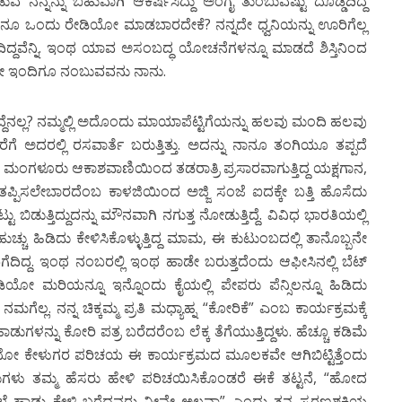
ುವೆ ನನ್ನನ್ನು ಬಹುವಾಗಿ ಆಕರ್ಷಿಸಿದ್ದು ಅಂಗೈ ತುಂಬುವಷ್ಟು ದೊಡ್ಡದಿದ್ದ
ನಾನೂ ಒಂದು ರೇಡಿಯೋ ಮಾಡಬಾರದೇಕೆ? ನನ್ನದೇ ಧ್ವನಿಯನ್ನು ಊರಿಗೆಲ್ಲ
್ದವೆನ್ನಿ. ಇಂಥ ಯಾವ ಅಸಂಬದ್ಧ ಯೋಚನೆಗಳನ್ನೂ ಮಾಡದೆ ಶಿಸ್ತಿನಿಂದ
ಂದೇ ಇಂದಿಗೂ ನಂಬುವವನು ನಾನು.
ದ್ದೆನಲ್ಲ? ನಮ್ಮಲ್ಲಿ ಅದೊಂದು ಮಾಯಾಪೆಟ್ಟಿಗೆಯನ್ನು ಹಲವು ಮಂದಿ ಹಲವು
ವರೆಗೆ ಅದರಲ್ಲಿ ರಸವಾರ್ತೆ ಬರುತ್ತಿತ್ತು. ಅದನ್ನು ನಾನೂ ತಂಗಿಯೂ ತಪ್ಪದೆ
ೋ ಮಂಗಳೂರು ಆಕಾಶವಾಣಿಯಿಂದ ತಡರಾತ್ರಿ ಪ್ರಸಾರವಾಗುತ್ತಿದ್ದ ಯಕ್ಷಗಾನ,
್ಪಿಸಲೇಬಾರದೆಂಬ ಕಾಳಜಿಯಿಂದ ಅಜ್ಜಿ ಸಂಜೆ ಐದಕ್ಕೇ ಬತ್ತಿ ಹೊಸೆದು
ಬಿಡುತ್ತಿದ್ದುದನ್ನು ಮೌನವಾಗಿ ನಗುತ್ತ ನೋಡುತ್ತಿದ್ದೆ. ವಿವಿಧ ಭಾರತಿಯಲ್ಲಿ
ಹುಚ್ಚು ಹಿಡಿದು ಕೇಳಿಸಿಕೊಳ್ಳುತ್ತಿದ್ದ ಮಾಮ, ಈ ಕುಟುಂಬದಲ್ಲಿ ತಾನೊಬ್ಬನೇ
ದಿದ್ದ. ಇಂಥ ನಂಬರಲ್ಲಿ ಇಂಥ ಹಾಡೇ ಬರುತ್ತದೆಂದು ಆಫೀಸಿನಲ್ಲಿ ಬೆಟ್
ಿಯೋ ಮರಿಯನ್ನೂ ಇನ್ನೊಂದು ಕೈಯಲ್ಲಿ ಪೇಪರು ಪೆನ್ಸಿಲನ್ನೂ ಹಿಡಿದು
ು ನಮಗೆಲ್ಲ. ನನ್ನ ಚಿಕ್ಕಮ್ಮ ಪ್ರತಿ ಮಧ್ಯಾಹ್ನ “ಕೋರಿಕೆ” ಎಂಬ ಕಾರ್ಯಕ್ರಮಕ್ಕೆ
ುಗಳನ್ನು ಕೋರಿ ಪತ್ರ ಬರೆದರೆಂಬ ಲೆಕ್ಕ ತೆಗೆಯುತ್ತಿದ್ದಳು. ಹೆಚ್ಚೂ ಕಡಿಮೆ
ಡಿಯೋ ಕೇಳುಗರ ಪರಿಚಯ ಈ ಕಾರ್ಯಕ್ರಮದ ಮೂಲಕವೇ ಆಗಿಬಿಟ್ಟಿತ್ತೆಂದು
ಧುಗಳು ತಮ್ಮ ಹೆಸರು ಹೇಳಿ ಪರಿಚಯಿಸಿಕೊಂಡರೆ ಈಕೆ ತಟ್ಟನೆ, “ಹೋದ
ಲೆ ಹಾಡು ಕೇಳಿ ಬರೆದವರು ನೀವೇ ಅಲ್ಲವಾ” ಎಂದು ತನ್ನ ಸ್ಮರಣಶಕ್ತಿಯ