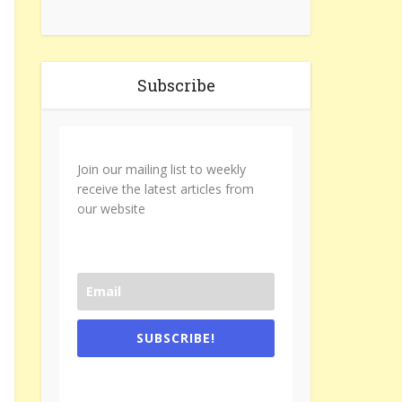
Subscribe
Join our mailing list to weekly
receive the latest articles from
our website
SUBSCRIBE!
One e-mail a week. We don't spam.
Don't forget to check the promotional
tab if you are using gmail.