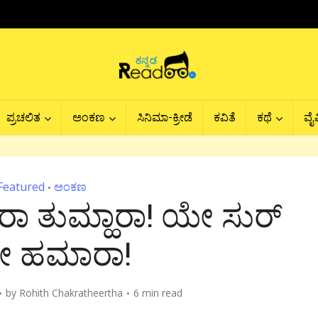
ಪ್ರಚಲಿತ
ಅಂಕಣ
ಸಿನಿಮಾ-ಕ್ರೀಡೆ
ಕವಿತೆ
ಕಥೆ
ವೈವ
Featured
ಅಂಕಣ
•
ಾ ತುಮ್ಹಾರಾ! ಯೇ ಸುರ್
ೇ ಹಮಾರಾ!
by
Rohith Chakratheertha
6 min read