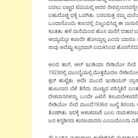
ಬದಲು ಬಣ್ಣದ ಟಿವಿಯಲ್ಲಿ ಅದರ ನೇರಪ್ರಸಾರವನ್ನ
ಬಹುದೊಡ್ಡ ಧಕ್ಕೆ ಒದಗಿತು. ಬರಬರುತ್ತ ನಮ್ಮ 
ಒಂದಾನೊಂದು ಕಾಲದಲ್ಲಿ ವಿಜೃಂಭಿಸಿದ್ದ ಈ ಬಾನುಲಿ 
ಕೂತಿತು. ಹಳೆ ಮನೆಯಿಂದ ಹೊಸ ಮನೆಗೆ ಬಿಡಾರ ಬ
ಅಯ್ಯಯ್ಯೋ ಕಾಣದೇ ಹೋಯ್ತಲ್ಲ ಎಂದು ಯಾರೂ ಆ ಬಗ್ಗ
ನಾವು ಅದೆಷ್ಟು ಕ್ರೂರವಾಗಿ ಬದುಕಿನಿಂದ ಹೊರಗೆಸೆದು 
ಅಂದ ಹಾಗೆ, ಆಲ್ ಇಂಡಿಯಾ ರೇಡಿಯೋ ಸೇವೆ ಪ್
1923ರಲ್ಲಿ ಮುಂಬೈಯಲ್ಲಿ ಮೊತ್ತಮೊದಲ ರೇಡಿಯೋ ಕ್ಲ
ಕ್ಲಬ್ ಹುಟ್ಟಿತು. ಅದೇ ಮುಂದೆ ಇಂಡಿಯನ್ ಬ್ರಾಡ
ಹುಲುಸಾದ ಬೆಳೆ ತೆಗೆದು ಮುಚ್ಚುವ ಪರಿಸ್ಥಿತಿಗೆ ಬಂತು
ದೇಶವಾಸಿಗಳನ್ನು ಒಂದೇ ಏಟಿಗೆ ತಲುಪಬೇಕಾದರ
ರೇಡಿಯೋ ಸೇವೆ ಮುಂದೆ1936ರ ಜುಲೈ 8ರಂದು 
ತೊಡಗಿತು. ಇದಕ್ಕೆ ಆಕಾಶವಾಣಿ ಎಂಬ ನಾಮಕರಣವ
ಜನ ಕನ್ನಡಿಗರು ಕಾರಣವಾದರು ಎಂಬುದೊಂದು ವಿಶ
ಮೈಸೂರಿನ ಮಹಾರಾಜಾ ಕಾಲೇಜಿನಲ್ಲಿ ಮನಃಶಾಸ್ತ್ರದ