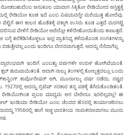
ೇ ನೋಡಬಹುದೆಂಬ ಅನುಕೂಲ ಯಾವಾಗ ಸಿಕ್ಕಿತೋ ರೇಡಿಯೋದ ಅಸ್ತಿತ್ವಕ್ಕೆ
ಮನೆಯಲ್ಲಿ ರೇಡಿಯೋ ಕೂಡ ಇದೆ ಎಂಬ ವಿಷಯವನ್ನೇ ಮರೆಯುತ್ತ ಹೋದೆವು.
ಪೆಟ್ಟಿಗೆ ಈಗ ಕಾಲನ ಹೊಡೆತಕ್ಕೆ ಪಕ್ಕಾಗಿ ಉಸಿರು ಕೂಡ ಎತ್ತದೆ ಮರಗಟ್ಟಿ
ದಲಿಸುವ ವೇಳೆಗೆ ರೇಡಿಯೋ ಅದೆಲ್ಲೋ ಕಳೆದೇಹೋಯಿತೆಂದು ಕಾಣುತ್ತದೆ.
ೆ ತಲೆಕೆಡಿಸಿಕೊಳ್ಳಲೂ ಇಲ್ಲ! ಪ್ರಾತಿನಿಧ್ಯ ಕಳೆದುಕೊಂಡ ಸಂಗತಿಗಳನ್ನು
ಬಿಡುತ್ತೇವಲ್ಲ ಎಂದು ಇಂದಿಗೂ ಬೇಸರವಾಗುತ್ತದೆ, ಅದನ್ನು ನೆನೆದಾಗೆಲ್ಲ.
ರಾರಂಭವಾಗಿ ಇಂದಿಗೆ ಎಂಬತ್ತು ವರ್ಷಗಳೇ ಉರುಳಿ ಹೋಗಿವೆಯಂತೆ.
ಬ್ ಶುರುವಾಯಿತಂತೆ. ಅದಾಗಿ ನಾಲ್ಕು ತಿಂಗಳಲ್ಲಿ ಕೋಲ್ಕತ್ತದಲ್ಲೂ ಒಂದು
್‍ಕಾಸ್ಟಿಂಗ್ ಕಾರ್ಪೊರೇಷನ್ ಆಗಿ, ಮೂರ್ನಾಲ್ಕು ವರ್ಷ ನಡೆದು, ನಷ್ಟದ
. 1927ರಲ್ಲಿ ಅದನ್ನು ಬ್ರಿಟಿಷ್ ಸರಕಾರ ತನ್ನ ವಶಕ್ಕೆ ತೆಗೆದುಕೊಂಡಿತಂತೆ.
ೆ ರೇಡಿಯೋಗಿಂತ ಪ್ರಬಲ ಮಾಧ್ಯಮ ಆಗ ಬೇರೇನೂ ಇರಲಿಲ್ಲವಲ್ಲ? ಈ
ಆಲ್ ಇಂಡಿಯಾ ರೇಡಿಯೋ ಎಂಬ ಚೆಂದದ ಹೆಸರಲ್ಲಿ ಕಾರ್ಯಾಚರಿಸಲು
ಾದದ್ದು 1956ರಲ್ಲಿ. ಹಾಗೆ ಅಚ್ಚ ಭಾರತೀಯ ನಾಮಕರಣವಾಗಲು ಮೂರು
ೇಷ.
 ಪ್ರಾಧ್ಯಾಪಕರಾಗಿದ್ದ ಡಾ. ಎಂ.ವಿ. ಗೊಪಾಲಸ್ವಾಮಿಯವರಿಗೆ ಪಾಠಪ್ರವಚನ