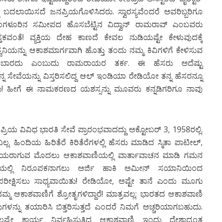
 ಬದಲಾಯಿಸದೆ ಜನಪ್ರಿಯಗೊಳಿಸಿದರು. ಸ್ವಾರಸ್ಯವೆಂದರೆ ಅವರಿಬ್ಬರಿಗೂ
ು ಮಂಗಳೂರಿನ ಸಮೀಪದ ಹೊಸಬೆಟ್ಟಿನ ವಿದ್ವಾನ್ ರಾಮರಾವ್ ಎಂಬವರು
್ತಕವಂತೆ! ವ್ಯಕ್ತಿಯ ದೇಹ ಕಾಣದೆ ಕೇವಲ ನುಡಿಯಷ್ಟೇ ಕೇಳುವುದಕ್ಕೆ
 ಧ್ವನಿಯನ್ನು ಆಕಾಶಮಾರ್ಗವಾಗಿ ಹೊತ್ತು ತಂದು ನಮ್ಮ ಕಿವಿಗಳಿಗೆ ಕೇಳಿಸುವ
ೆಯಬಾರದು ಎಂಬುದು ರಾಮರಾಯರ ತರ್ಕ. ಈ ಹೆಸರು ಅದೆಷ್ಟು
 ಸೇವೆಯನ್ನು ವಿಸ್ತರಿಸಲಿದ್ದ ಆಲ್ ಇಂಡಿಯಾ ರೇಡಿಯೋ ತನ್ನ ಹೆಸರನ್ನೂ
ು! ಹೀಗೆ ಈ ನಾಮಕರಣದ ಯಶಸ್ಸನ್ನು ಮೂವರು ಕನ್ನಡಿಗರಿಗೂ ನಾವು
ಯ ವಿವಿಧ ಭಾರತಿ ಸೇವೆ ಪ್ರಾರಂಭವಾದದ್ದು ಅಕ್ಟೋಬರ್ 3, 1958ರಲ್ಲಿ.
ಲ. ಹಿಂದಿಯ ಹಿರಿತೆರೆ ಕಿರಿತೆರೆಗಳಲ್ಲಿ ಹೆಸರು ಮಾಡಿದ ಸ್ಮಿತಾ ಪಾಟೀಲ್,
ನಪ್ರಿಯರಾಗುವ ಮೊದಲು ಆಕಾಶವಾಣಿಯಲ್ಲಿ ವಾರ್ತಾವಾಚನ ಮಾಡಿ ಗಮನ
ಿಯಲ್ಲಿ ನಿರೂಪಕನಾಗಲು ಅರ್ಜಿ ಹಾಕಿ ಅಮೀನ್ ಸಯಾನಿಯಿಂದ
್ಟ ಪರೀಕ್ಷಿಸಲು ಸಾಧ್ಯವಾಯಿತು! ರೇಡಿಯೋ, ಅಷ್ಟೇ ತಾನೆ ಎಂದು ಮೂಗು
ಮ್ಮ ಆಕಾಶವಾಣಿಗೆ ಶ್ರೋತೃಗಳಿದ್ದಾರೆ! ಮಾತ್ರವಲ್ಲ; ಭಾರತದ ಆಕಾಶವಾಣಿ
ಳನ್ನು ತಯಾರಿಸಿ ಬಿತ್ತರಿಸುತ್ತದೆ ಎಂದರೆ ನಿಮಗೆ ಅಚ್ಚರಿಯಾಗಬಹುದು.
ಷ್ಟೇ ಕಾರ್ಯ ನಿರ್ವಹಿಸುತ್ತಿದ್ದ ಆಕಾಶವಾಣಿ ಇಂದು ದೇಶಾದ್ಯಂತ