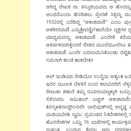
ಆಗಿದ್ದ ಲೇಖಕ ನಾ. ಕಸ್ತೂರಿಯವರು ಆ ಹೆಸರನ್ನು
ಅಂಥದೊಂದು ಹೆಸರಿಡಲು ಪ್ರೇರಣೆ ಸಿಕ್ಕಿದ್ದ
1932ರಲ್ಲಿ ಬರೆದಿದ್ದ “ಆಕಾಶವಾಣಿ” ಎಂಬ ಪುಸ
ಅಶರೀರವಾಣಿ ಎನ್ನುತ್ತೇವಷ್ಟೇ?ಹಾಗೆಯೇ ವ್ಯಕ್ತಿಗಳ
ಮಾಧ್ಯಮವನ್ನು ಆಕಾಶವಾಣಿ ಎಂದೇಕೆ ಕರ
ಆಕರ್ಷಕವಾಗಿತ್ತೆಂದರೆ ದೇಶದ ಮೂಲೆಮೂಲೆಗೂ ತನ್ನ
ಆಕಾಶವಾಣಿ ಎಂದೇ ಬದಲಾಯಿಸಿಕೊಂಡು ಬಿಟ್ಟಿತ
ಸಮನಾಗಿ ಹಂಚಿ ಹಾಕಬೇಕು!
ಆಲ್ ಇಂಡಿಯಾ ರೇಡಿಯೋ ಸಂಸ್ಥೆಯ ಅತ್ಯಂತ ಜನಪ್ರಿ
ಇದರ ಮೂಲಕ ಬೆಳಕಿಗೆ ಬಂದ ಕಲಾವಿದರಿಗೆ ಲೆಕ್ಕವಿಲ್
ರೇಣುಕಾ ಶಹಾನೆ ತಮ್ಮ ರೂಪಲಾವಣ್ಯಕ್ಕಾಗಿ ಜ
ಸೆಳೆದವರು. ಅಮಿತಾಬ್ ಬಚ್ಚನ್ ಆಕಾಶವಾಣ
ತಿರಸ್ಕøತನಾದ್ದರಿಂದಲೇ ಬಾಲಿವುಡ್‍ನಲ್ಲಿ ಅದೃಷ
ಮುರಿಯಬೇಡಿ ಸ್ವಾಮಿ; ಪ್ರಪಂಚದ 54ದೇಶಗಳಲ್ಲಿ ನ
ಹೊರದೇಶಗಳ ಒಟ್ಟು 16 ಭಾಷೆಗಳಲ್ಲಿ ಕಾರ್ಯಕ್ರಮಗ
ಸ್ವಾತಂತ್ರ್ಯ ಬಂದಾಗ ಕೇವಲ ಆರು ನಗರಗಳಲ್ಲ