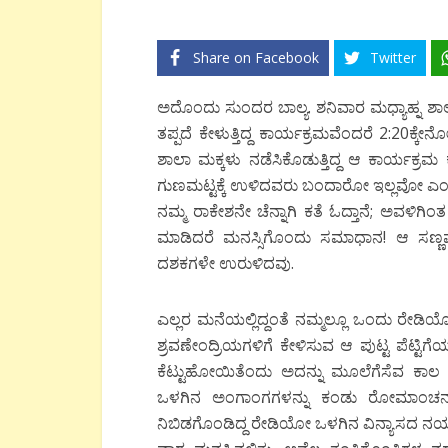
Share on Facebook
Twitter
ಅದೊಂದು ಸುಂದರ ಬಾಲ್ಯ. ಶನಿವಾರ ಮಧ್ಯಾಹ್ನ ಶಾಲ
ತಪ್ಪದೆ ಕೇಳುತ್ತಿದ್ದ ಕಾರ್ಯಕ್ರಮವೆಂದರೆ 2:20ಕ್ಕೇನ
ಶಾಲಾ ಮಕ್ಕಳು ನಡೆಸಿಕೊಡುತ್ತಿದ್ದ ಆ ಕಾರ್ಯಕ್
ಗುಣಮಟ್ಟಕ್ಕೆ ಉಳಿದವರು ಬಂದಾರೋ ಇಲ್ಲವೋ ಎಂದು ಪ
ನಮ್ಮ ರಾಕೇಶನೇ ಚೆನ್ನಾಗಿ ಕತೆ ಓದ್ತಾನೆ; ಅವಳಿಗಿ
ಮಾಡಿದರೆ ಮನಸ್ಸಿಗೊಂದು ಸಮಾಧಾನ! ಆ ಸಣ್
ದಶಕಗಳೇ ಉರುಳಿದವು.
ಎಲ್ಲರ ಮನೆಯಲ್ಲಿದ್ದಂತೆ ನಮ್ಮಲ್ಲೂ ಒಂದು ರೇಡಿಯೋ
ಶ್ರವಣೇಂದ್ರಿಯಗಳಿಗೆ ಕೇಳಿಸುವ ಆ ಪುಟ್ಟ ಪೆಟ್ಟಿಗ
ಕೆಟ್ಟುಹೋಯಿತೆಂದು ಅದನ್ನು ಮೂಲೆಗೆಸೆವ ಕಾಲ ಬ
ಒಳಗಿನ ಅಂಗಾಂಗಗಳನ್ನು ಕಂಡು ರೋಮಾಂಚನಗೊಂಡಿದ
ನಿಬಿಡಗೊಂಡಿದ್ದ ರೇಡಿಯೋ ಒಳಗಿನ ವಿನ್ಯಾಸದ 