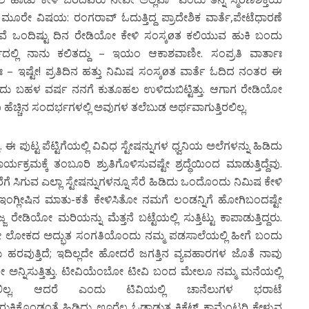
್ದದ್ದು ಮೂರೇ ವಿಷಯ: ರಂಗರಾವ್ ಓದುತ್ತಿದ್ದ ಪ್ರಾದೇಶಿಕ ವಾರ್ತೆ,ಪೇಟೆಧಾರಣೆ
ವೆ ಒಂದಿಷ್ಟು ದಿನ ರೇಡಿಯೋ ಕೇಳಿ ಸಂಸ್ಕøತ ಕಲಿಯುವ ಹುಕಿ ಬಂದು
ರ್ಷದಲ್ಲಿ ನಾನು ಕಲಿತದ್ದು – ಇಯಂ ಆಕಾಶವಾಣೀ. ಸಂಪ್ರತಿ ವಾರ್ತಾಃ
ಇಷ್ಟೇ! ಪ್ರತಿದಿನ ಹತ್ತು ನಿಮಿಷ ಸಂಸ್ಕøತ ವಾರ್ತೆ ಓದಿದ ನಂತರ ಈ
ಂದು ಬಹಳ ವರ್ಷ ನನಗೆ ಕುತೂಹಲ ಉಳಿದುಬಿಟ್ಟಿತ್ತು. ಆಗಾಗ ರೇಡಿಯೋ
ಹೆಚ್ಚಿನ ಸಂದರ್ಭಗಳಲ್ಲಿ ಅವುಗಳ ತಲೆಬುಡ ಅರ್ಥವಾಗುತ್ತಿರಲಿಲ್ಲ.
ಪುಟ್ಟ ಪೆಟ್ಟಿಗೆಯಲ್ಲಿ ವಿವಿಧ ಸ್ಟೇಷನ್ನುಗಳ ಧ್ವನಿಯ ಅಲೆಗಳನ್ನು ಹಿಡಿದು
್ರಮಕ್ಕೆ ತಂಬೂರಿ ಶ್ರುತಿಗೊಳಿಸುವಷ್ಟೇ ಶ್ರದ್ಧೆಯಿಂದ ಮಾಡುತ್ತಿದ್ದೆವು.
ಿಗುವ ಎಲ್ಲಾ ಸ್ಟೇಷನ್ನುಗಳನ್ನೂ ಸೆರೆ ಹಿಡಿದು ಒಂದೊಂದು ನಿಮಿಷ ಕೇಳಿ
ಂಗ್ಲೀಷಿನ ಮಾತು-ಕತೆ ಕೇಳಿಸಿತೋ ನಮಗೆ ಲಂಡನ್ನಿಗೆ ಹೋಗಿಬಂದಷ್ಟೇ
ೇಡಿಯೋ ಮರಿಯನ್ನು ಮೆತ್ತನೆ ಬಟ್ಟೆಯಲ್ಲಿ ಸುತ್ತಿಟ್ಟು ಕಾಪಾಡುತ್ತಿದ್ದರು.
ೋ ಲೋಕದ ಅದ್ಭುತ ಸಂಗತಿಯೊಂದು ನಮ್ಮ ಪಡಸಾಲೆಯಲ್ಲಿ ಹೀಗೆ ಬಂದು
ರು ಹರವುತ್ತಿದೆ; ಇದಿಲ್ಲದೇ ಹೋದರೆ ಜಗತ್ತಿನ ವ್ಯವಹಾರಗಳ ಜೊತೆ ನಾವು
 ಅನ್ನಿಸುತ್ತಿತ್ತು. ಟೀವಿಯೆಂಬೋ ಟೀವಿ ಬಂದ ಮೇಲೂ ನಮ್ಮ ಮನೆಯಲ್ಲಿ
ಿರಲಿಲ್ಲ. ಆದರೆ ಎಂದು ಟಿವಿಯಲ್ಲಿ ಚಾನೆಲುಗಳ ಭರಾಟೆ
ಿಕೊಂಡಂತೆ ಹಿಡಿದು ಊರೆಲ್ಲ ಓಡಾಡುತ್ತ ಕ್ರಿಕೆಟ್ ಕಾಮೆಂಟರಿ ಕೇಳುವ