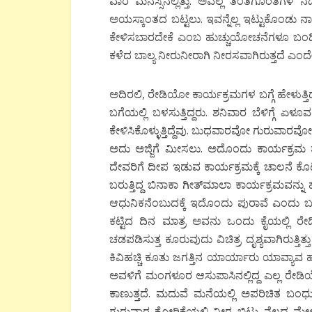
ವಾರ ಮನಸ್ಸಿನಲ್ಲಿತ್ತು. ಅವೆಲ್ಲ ತಂತಿಗೊಂತಿಗಳ ನಡ
ಅಯಸ್ಕಾಂತದ ಬಟ್ಟಲು. ಇವನ್ನೆಲ್ಲ ಇಟ್ಟುಕೊಂಡು 
ಕೇಳಿಸಬಾರದೇಕೆ ಎಂಬ ಹುಚ್ಚುಯೋಚನೆಗಳೂ ಬಂದಿದ
ಕಳೆದ ಬಾಲ್ಯ ನೀರುನೀರಾಗಿ ನೀರಸವಾಗಿರುತ್ತದೆ ಎ
ಅದಿರಲಿ, ರೇಡಿಯೋ ಕಾರ್ಯಕ್ರಮಗಳ ಬಗ್ಗೆ ಹೇಳುತ್ತಿ
ಬಗೆಯಲ್ಲಿ ಬಳಸುತ್ತಿದ್ದರು. ಶನಿವಾರ ಬೆಳಿಗ್ಗೆ ಏಳೂ
ಕೇಳಿಸಿಕೊಳ್ಳುತ್ತಿದ್ದೆವು. ಬುಧವಾರವೋ ಗುರುವಾರವ
ಅದು ಅಜ್ಜಿಗೆ ಮೀಸಲು. ಅದೊಂದು ಕಾರ್ಯಕ್ರಮ ತಪ
ದೇವರಿಗೆ ದೀಪ ಇಡುವ ಕಾರ್ಯಕ್ರಮಕ್ಕೆ ಚಾಲನೆ ಕೊಟ್ಟು 
ಬರುತ್ತಿದ್ದ ಬಿನಾಕಾ ಗೀತ್‍ಮಾಲಾ ಕಾರ್ಯಕ್ರಮವನ್ನು 
ಆಧುನಿಕನೆಂಬುದಕ್ಕೆ ಇದೊಂದು ಪುರಾವೆ ಎಂದು ಬಗೆ
ಕಟ್ಟಿದ ದಿನ ಮಾತ್ರ ಅವನು ಒಂದು ಕೈಯಲ್ಲಿ ರೇಡ
ಚಡಪಡಿಸುತ್ತ ಕೂರುವುದು ವಿಚಿತ್ರ ದೃಶ್ಯವಾಗಿರುತ್ತಿತ್ತ
ಕಿವಿಹಚ್ಚಿ ಕೂತು ಜಗತ್ತಿನ ಯಾರ್ಯಾರು ಯಾವ್ಯಾವ ಹಾಡ
ಅವಳಿಗೆ ಮಂಗಳೂರ ಆಸುಪಾಸಿನಲ್ಲಿದ್ದ ಎಲ್ಲ ರೇ
ಕಾಣುತ್ತದೆ. ಮದುವೆ ಮನೆಯಲ್ಲಿ ಅಪರಿಚಿತ ಬಂ
ಗುರುವಾರ ಕೋರಿಕೆಯಲ್ಲಿ ನೀರ ಬಿಟ್ಟು ನೆಲದ ಮೇ