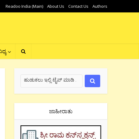
Readoo India (Main)
About Us
Contact Us
Authors
ಿಧ್ಯ
ಜಾಹೀರಾತು