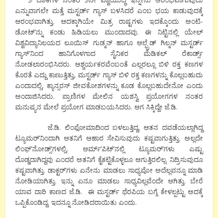
ಎನ್ನುವಾಗಲೇ ಮತ್ತೆ ಮಸ್ಟರ್ಡ್ ಗ್ಯಾಸ್ ಬಳಸಿದರೆ ಎಂಬ ಭಯ ಕಾಡುವುದಕ್ಕೆ
ಆರಂಭವಾಗಿತ್ತು. ಆದಕ್ಕಾಗಿಯೇ ಮಿತ್ರ ರಾಷ್ಟಗಳು ಇದಕ್ಕೊಂದು ಅಂಟಿ-
ಡೋಟ್’ನ್ನು ಕಂಡು ಹಿಡಿಯಲು ಮುಂದಾದವು. ಈ ನಿಟ್ಟಿನಲ್ಲಿ ಯೇಲ್
ವಿಶ್ವವಿದ್ಯಾನಿಲಯದ ಲೂಯಿಸ್ ಗುಡ್ಮನ್ ಹಾಗೂ ಆಲ್ಫ್ರೆಡ್ ಗಿಲ್ಮನ್ ಮಸ್ಟರ್ಡ್
ಗ್ಯಾಸ್’ನಿಂದ ಹಾನಿಗೊಳಗಾದ ಸೈನಿಕರ ಮೆಡಿಕಲ್ ರೆಕಾರ್ಡ್ಸ್
ನೋಡಲಾರಂಭಿಸಿದರು. ಆಶ್ಚರ್ಯಕರವೆಂಬಂತೆ ಎಲ್ಲರಲ್ಲೂ ಬಿಳಿ ರಕ್ತ ಕಣಗಳ
ಕೊರತೆ ಎದ್ದು ಕಾಣುತ್ತಿತ್ತು, ಮಸ್ಟರ್ಡ್ ಗ್ಯಾಸ್ ಬಿಳಿ ರಕ್ತ ಕಣಗಳನ್ನು ಕೊಲ್ಲಬಹುದು
ಎಂದಾದಲ್ಲಿ, ಕ್ಯಾನ್ಸರಸ್ ಜೀವಕೋಶಗಳನ್ನು ಕೂಡ ಕೊಲ್ಲಬಹುದೇನೋ ಎಂದು
ಅಂದಾಜಿಸಿದರು. ಪ್ರಾಣಿಗಳ ಮೇಲಿನ ಯಶಸ್ವಿ ಪ್ರಯೋಗಗಳ ನಂತರ
ಮನುಷ್ಯನ ಮೇಲೆ ಪ್ರಯೋಗ ಮಾಡಬಯಸಿದರು. ಆಗ ಸಿಕ್ಕಿದ್ದೇ ಜೆ.ಡಿ.
ಜೆ.ಡಿ. ಲಿಂಫೋಮಾದಿಂದ ಬಳಲುತ್ತಿದ್ದ, ಆತನ ದವಡೆಯಲ್ಲಾಗಿದ್ದ
ಟ್ಯೂಮರ್’ನಿಂದಾಗಿ ಆತನಿಗೆ ಆಹಾರ ಸೇವಿಸುವುದು ಕಷ್ಟವಾಗುತ್ತಿತ್ತು. ಅಲ್ಲದೇ
ಲಿಂಫ್’ನೋಡ್ಸ್’ಗಳಲ್ಲಿ, ಆರ್ಮ್’ಪಿಟ್’ನಲ್ಲಿ ಟ್ಯೂಮರ್’ಗಳು ಎಷ್ಟು
ದೊಡ್ಡದಾಗಿದ್ದವು ಎಂದರೆ ಅತನಿಗೆ ಕೈಕಟ್ಟಿಕೊಳ್ಳಲೂ ಆಗುತ್ತಿರಲಿಲ್ಲ. ನಿದ್ರಿಸುವುದೂ
ಕಷ್ಟವಾಗಿತ್ತು. ಡಾಕ್ಟರ್’ಗಳು ಏನೇನು ಮಾಡಲು ಸಾಧ್ಯವೋ ಅದೆಲ್ಲವನ್ನೂ ಮಾಡಿ
ನೋಡಿಯಾಗಿತ್ತು. ಇನ್ನು ಏನೂ ಮಾಡಲು ಸಾಧ್ಯವಿಲ್ಲವೆಂದೇ ಆಗಿತ್ತು. ಬೇರೆ
ಯಾವ ದಾರಿ ಕಾಣದ ಜೆ.ಡಿ. ಈ ಮಸ್ಟರ್ಡ್ ಥೆರಪಿಯ ಬಗ್ಗೆ ಕೇಳಲ್ಪಟ್ಟು ಅದಕ್ಕೆ
ಒಪ್ಪಿಕೊಂಡಿದ್ದ. ಇದನ್ನೂ ನೋಡಿದರಾಯಿತು ಎಂದು.