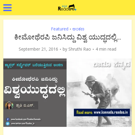
Featured
ಅಂಕಣ
•
ಕೀಮೋಥೆರಪಿ ಜನಿಸಿದ್ದು ವಿಶ್ವ ಯುದ್ಧದಲ್ಲಿ…
September 21, 2016
by
Shruthi Rao
4 min read