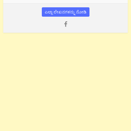
ಎಲ್ಲಾ ಲೇಖನಗಳನ್ನು ನೋಡಿ