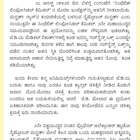
೨೭ ಆಗಸ್ಟ್ ೧೯೪೨ರ ದಿನ ಬೆಳಿಗ್ಗೆ ೧೦ಗಂಟೆಗೆ “ಸಿಂಥೆಟಿಕ್
ಲಿಂಫೋಸಿಡಲ್ ಕೆಮಿಕಲ್” ನ ಮೊದಲ ಇಂಜೆಕ್ಷನ್’ನ್ನು ಆತನಿಗೆ ನೀಡಲಾಯಿತು.
ಮಸ್ಟರ್ಡ್ ಗ್ಯಾಸ್’ನ ತಯಾರಿಕೆಯಲ್ಲಿ ಬಳಸುವ ನೈಟ್ರೋಜನ್ ಮಸ್ಟರ್ಡ್ ಎಂಬ
ಸಂಯುಕ್ತವೇ ಈ ಸಿಂಥೆಟಿಕ್ ಲಿಂಫೋಸಿಡಲ್ ಕೆಮಿಕಲ್. ೨ನೇ ಮಹಾಯುದ್ಧದ
ಸಮಯವಾದ್ದರಿಂದ ಈ ಪ್ರಯೋಗವನ್ನು ಬಹಳ ಗೌಪ್ಯವಾಗಿ ಇಡಲಾಗಿತ್ತು.
ಜೆ.ಡಿ.ಯ ಮೆಡಿಕಲ್ ರೆಕಾರ್ಡ್’ಗಳಲ್ಲಿ ಕೂಡ ಇದನ್ನು ‘ಸಬ್’ಸ್ಟೆನ್ಸ್ ಎಕ್ಸ್’ ಎಂದಷ್ಟೇ
ನಮೂದಿಸಲಾಗಿತ್ತು. ದಿನಗಳ ಕಳೆದ ಹಾಗೆ ಹಲವು ಬಾರಿ ಸಬ್’ಸ್ಟೆನ್ಸ್ ಎಕ್ಸ್’ನ್ನು
ಪಡೆದ ನಂತರ ಅತನ ಸ್ಥಿತಿ ಮೊದಲಿಗಿಂತ ಉತ್ತಮವಾಗತೊಡಗಿತ್ತು. ಆತ
ಆರಾಮವಾಗಿ ಆಹಾರ ಸೇವಿಸುತ್ತಿದ್ದ, ನಿದ್ರೆ ಮಾಡುತ್ತಿದ್ದ. ಆತನ ನೋವು ಕೂಡ
ಕಡಿಮೆಯಾಗಿತ್ತು.
ಇಂದು ಕೇವಲ ತನ್ನ ಇನಿಷಿಯಲ್ಸ್’ಗಳಿಂದಲೇ ಗುರುತಿಸಲ್ಪಡುವ ಜೆ.ಡಿ.ಯ
ಬದುಕು ಹಾಗೂ ಸಾವು ಎರಡೂ ಕೂಡ ಕ್ಯಾನ್ಸರ್ ಚಿಕಿತ್ಸೆಗೆ ನೀಡಿದ ಕೊಡುಗೆ
ಅಪಾರ. ಮೊದ-ಮೊದಲು ಚಿಕಿತ್ಸೆ ತುಂಬಾ ಪರಿಣಾಮಕಾರಿಯಾಗಿ ಕಂಡು
ಬಂದರೂ ಆತ ಬದುಕುಳಿಯಲಿಲ್ಲ. ಆದರೆ ಜೆ.ಡಿ. ಮೇಲಾದ ಈ ಪ್ರಯೋಗ
ಐತಿಹಾಸಿಕವಾಗಿ ಪರಿಣಮಿಸಿತು. ಈಗ ನಾವು ಕೀಮೋಥೆರಪಿ ಎನ್ನುವ ಚಿಕಿತ್ಸಾ
ಕ್ರಮಕ್ಕೆ ಇದು ನಾಂದಿಯಾಯಿತು.
೨ನೇ ವಿಶ್ವಯುದ್ಧದ ನಂತರ ಪ್ರೊಫೆಸರ್ ಅಲೆಕ್ಸಾಂಡರ್ ಹ್ಯಾಡೋ
ನೈಟ್ರೋಜನ್ ಮಸ್ಟರ್ಡ್ ಮೇಲೆ ಕೆಲಸ ಮಾಡಿ ಒಂದು ಮಹತ್ತರವಾದ ಘಟ್ಟವನ್ನು
ತಲುಪುತ್ತಾರೆ. ನೈಟ್ರೋಜನ್ ಮಸ್ಟರ್ಡ್’ನ ಅಣು ವಿನ್ಯಾಸವನ್ನು ಸ್ವಲ್ಪ ಸ್ವಲ್ಪವೇ