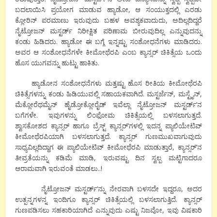
ಬದಲಾಯಿಸಿ ಪ್ರಯೋಗ ಮಾಡುವ ಹ್ಯಾಡೋ, ಆ ಸಂಯುಕ್ತದಲ್ಲಿ ಎರಡು
ಕ್ಲೋರಿನ್ ಪರಮಾಣು ಇರುವುದು ಬಹಳ ಅವಶ್ಯಕವಾದುದು, ಅದಿಲ್ಲದಿದ್ದರೆ
ನೈಟ್ರೋಜನ್ ಮಸ್ಟರ್ಡ್ ನಿರೀಕ್ಷಿತ ಪರಿಣಾಮ ಬೀರುವುದಿಲ್ಲ ಎನ್ನುವುದನ್ನು
ಕಂಡು ಹಿಡಿದರು. ಹ್ಯಾಡೋ ಈ ಬಗ್ಗೆ ಇನ್ನಷ್ಟು ಸಂಶೋಧನೆಗಳು ಮಾಡಿದರು.
ಅವರ ಆ ಸಂಶೋಧನೆಗಳೇ ಕೀಮೋಥೆರಪಿ ಎಂಬ ಕ್ಯಾನ್ಸರ್ ಚಿಕಿತ್ಸೆಯ ಒಂದು
ಹೊಸ ಯುಗವನ್ನು ಹುಟ್ಟು ಹಾಕಿತು.
ಹ್ಯಾಡೋನ ಸಂಶೋಧನೆಗಳು ಮತ್ತಷ್ಟು ಹೊಸ ರೀತಿಯ ಕೀಮೋಥೆರಪಿ
ಚಿಕಿತ್ಸೆಗಳನ್ನು ಕಂಡು ಹಿಡಿಯುವಲ್ಲಿ ಸಹಾಯಕವಾಗಿದೆ. ಮಸ್ಟರ್ಜೆನ್, ಮಸ್ಟೈನ್,
ಮೆಕ್ಲೋರೆಥಮೈನ್ ಹೈಡ್ರೋಕ್ಲೋರೈಡ್ ಇವೆಲ್ಲಾ ನೈಟ್ರೋಜನ್ ಮಸ್ಟರ್ಡ್’ನ
ಬಗೆಗಳೇ. ಇವುಗಳನ್ನು ಲಿಂಫೋಮ ಚಿಕಿತ್ಸೆಯಲ್ಲಿ ಬಳಸಲಾಗುತ್ತದೆ.
ಶ್ವಾಸಕೋಶದ ಕ್ಯಾನ್ಸರ್ ಹಾಗೂ ಬ್ರೆಸ್ಟ್ ಕ್ಯಾನ್ಸರ್’ಗಳಲ್ಲಿ ಇದನ್ನ ಪ್ಯಾಲಿಯೇಟಿವ್
ಕೀಮೋಥೆರಪಿಯಾಗಿ ಬಳಸಲಾಗುತ್ತದೆ. ಕ್ಯಾನ್ಸರ್ ಗುಣಮುಖವಾಗುವುದು
ಸಾಧ್ಯವಿಲ್ಲದಿದ್ದಾಗ ಈ ಪ್ಯಾಲಿಯೇಟಿವ್ ಕೀಮೋಥೆರಪಿ ಮಾಡುತ್ತಾರೆ, ಕ್ಯಾನ್ಸರ್’ನ
ತೀವ್ರತೆಯನ್ನು ಕಡಿಮೆ ಮಾಡಿ, ಇರುವಷ್ಟು ದಿನ ಸ್ವಲ್ಪ ಮಟ್ಟಿಗಾದರೂ
ಆರಾಮವಾಗಿ ಇರುವಂತೆ ಮಾಡಲು..!
ನೈಟ್ರೋಜನ್ ಮಸ್ಟರ್ಡ್’ನ್ನು ನೇರವಾಗಿ ಬಳಸದೇ ಇದ್ದರೂ, ಅದರ
ಉತ್ಪನ್ನಗಳನ್ನ ಇಂದಿಗೂ ಕ್ಯಾನ್ಸರ್ ಚಿಕಿತ್ಸೆಯಲ್ಲಿ ಬಳಸಲಾಗುತ್ತಿದೆ. ಕ್ಯಾನ್ಸರ್
ಗುಣಪಡಿಸಲು ಸಹಕಾರಿಯಾಗಿದೆ ಎನ್ನುವುದು ಎಷ್ಟು ನಿಜವೋ, ಇವು ವಿಷಕಾರಿ