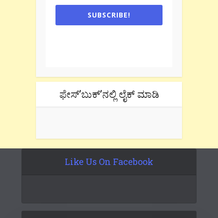
SUBSCRIBE!
One e-mail a week. We don't spam.
Don't forget to check the promotional
tab if you are using gmail.
ಫೇಸ್’ಬುಕ್’ನಲ್ಲಿ ಲೈಕ್ ಮಾಡಿ
Like Us On Facebook