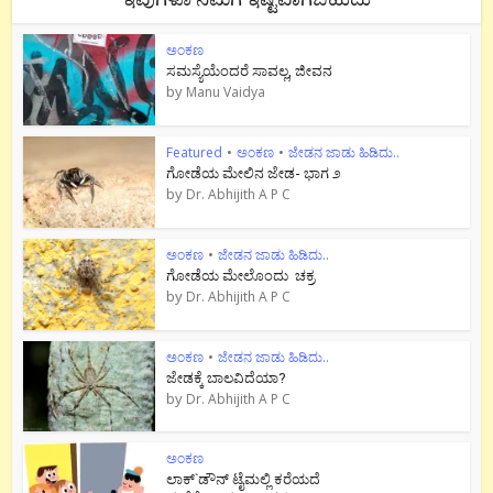
ಅಂಕಣ
ಸಮಸ್ಯೆಯೆಂದರೆ ಸಾವಲ್ಲ, ಜೀವನ
by
Manu Vaidya
Featured
•
ಅಂಕಣ
•
ಜೇಡನ ಜಾಡು ಹಿಡಿದು..
ಗೋಡೆಯ ಮೇಲಿನ ಜೇಡ- ಭಾಗ ೨
by
Dr. Abhijith A P C
ಅಂಕಣ
•
ಜೇಡನ ಜಾಡು ಹಿಡಿದು..
ಗೋಡೆಯ ಮೇಲೊಂದು ಚಕ್ರ
by
Dr. Abhijith A P C
ಅಂಕಣ
•
ಜೇಡನ ಜಾಡು ಹಿಡಿದು..
ಜೇಡಕ್ಕೆ ಬಾಲವಿದೆಯಾ?
by
Dr. Abhijith A P C
ಅಂಕಣ
ಲಾಕ್`ಡೌನ್ ಟೈಮಲ್ಲಿ ಕರೆಯದೆ