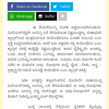
Share on Facebook
Twitter
WhatsApp
Buffer
ಈ ಶೀರ್ಷಿಕೆಯನ್ನು ನೋಡಿ ಆಶ್ಚರ್ಯವಾಗಿರಬಹುದು.
ಮಿಲಿಯನ್’ಗಟ್ಟಲೇ ಜನರನ್ನ ಬಲಿ ತೆಗೆದುಕೊಂಡ ವಿಶ್ವಯುದ್ಧಕ್ಕೂ, ಮಹಾಮಾರಿ
ಕ್ಯಾನ್ಸರ್’ನಿಂದ ಮುಕ್ತಗೊಳಿಸುವ ಕೀಮೋಥೆರಪಿಗೂ ಎಂತಹ ಸಂಬಂಧ ಎಂಬ
ಪ್ರಶ್ನೆ ಉದ್ಭವವಾಗಿರಬಹುದು. ಆದರೆ ಇದು ಅಕ್ಷರಶಃ ಸತ್ಯ. ಕೀಮೋಥೆರಪಿ ಎಂಬ
ಕ್ಯಾನ್ಸರ್ ಚಿಕಿತ್ಸೆ ಹುಟ್ಟಿದ್ದೇ ವಿಶ್ವಯುದ್ಧದಿಂದ. ಕಾಲದ ವೈಶಿಷ್ಟ್ಯವೇ ಅಂತದ್ದು.
ಒಂದು ಕಾಲಕ್ಕೆ ಸಂಜೀವಿನಿ ಎನಿಸಿದ್ದು, ಕಾಲಾನಂತರ ಮಾರಕವಾಗಬಹುದು,
ಮಾರಕ ಎನಿಸಿದ್ದು ಸಂಜೀವಿನಿ ಆಗಬಹುದು. ಸುಮಾರು ನೂರು ವರ್ಷಗಳ ಹಿಂದೆ
ನಡೆದ ಆ ಭಯಾನಕ ಸಾವು, ನೋವುಗಳ ಮಧ್ಯೆ, ದ್ವೇಷ –ಸೇಡು, ಅಸ್ತ್ರ –
ಪ್ರತ್ಯಾಸ್ತ್ರಗಳ ನಡುವೆ ಜನಿಸಿದ್ದೇ ಕೀಮೊಥೆರಪಿ ಎಂಬ ಕ್ಯಾನ್ಸರ್ ಚಿಕಿತ್ಸೆ.
ಇಡೀ ಜಗತ್ತನ್ನೇ ತಲ್ಲಣಗೊಳಿಸಿದ ಮೊದಲನೇ ಮಹಾಯುದ್ಧ
ಮಿಲಿಯನ್’ಗಳಷ್ಟು ಜನರನ್ನು ಬಲಿ ತೆಗೆದುಕೊಂಡಿದೆ. ಆ ಸಾವು-ನೋವುಗಳು
ಇಂದಿಗೂ ಜನರನ್ನ ಬೆಚ್ಚಿ ಬೀಳಿಸುತ್ತವೆ. ಆ ಸಾವು-ನೋವುಗಳಿಗೆ ಇನ್ನಷ್ಟು
ಕೊಡುಗೆ ನೀಡಿದ್ದು ಇಂಡಸ್ಟ್ರಿಯಲ್ ಕೆಮಿಸ್ಟ್’ಗಳು.
ಜುಲೈ ೧೯೧೭ರಲ್ಲಿ ಬೆಲ್ಜಿಯಂನ ಸೈನಿಕರಿಗೆ ಮೈಯ್ಯೆಲ್ಲಾ