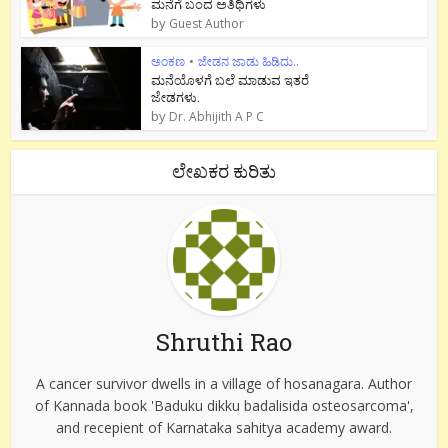
ಮನೆಗೆ ಬಂದ ಅತಿಥಿಗಳು
by
Guest Author
ಅಂಕಣ
•
ಜೇಡನ ಜಾಡು ಹಿಡಿದು..
ಮನೆಯೊಳಗೆ ಬಲೆ ಮಾಡುವ ಇತರೆ
ಜೇಡಗಳು.
by
Dr. Abhijith A P C
ಲೇಖಕರ ಕುರಿತು
Shruthi Rao
A cancer survivor dwells in a village of hosanagara. Author
of Kannada book 'Baduku dikku badalisida osteosarcoma',
and recepient of Karnataka sahitya academy award.