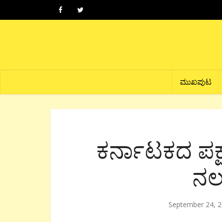
ಮುಖಪುಟ
ಕರ್ನಾಟಕದ ಪಕ್
ನಲುಗ
September 24, 