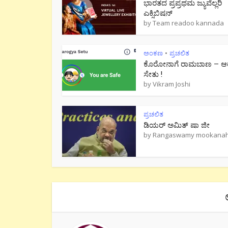
ಭಾರತದ ಪ್ರಪ್ರಥಮ ಜ್ಯುವೆಲ್ಲರಿ
ಎಕ್ಸಿಬಿಷನ್
by
Team readoo kannada
ಅಂಕಣ
ಪ್ರಚಲಿತ
•
ಕೊರೋನಾಗೆ ರಾಮಬಾಣ – ಆರ
ಸೇತು !
by
Vikram Joshi
ಪ್ರಚಲಿತ
ಡಿಯರ್ ಅಮಿತ್ ಷಾ ಜೀ
by
Rangaswamy mookanaha