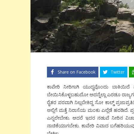
Share on Facebook
Twitter
ಕಾವೇರಿ ನೀರಿಗಾಗಿ ಯುದ್ಧವೊಂದು ಬಾಕಿಯಿದೆ ನೋಡ
ಬೇಯಿಸಿಕೊಳ್ಳಬಹುದೋ ಅದನ್ನೆಲ್ಲಾ ಎರಡೂ ರಾಜ್ಯಗಳ
ರೈತರ ಪರವಾಗಿ ನಿಲ್ಲಬೇಕಿದ್ದ ಸೋ ಕಾಲ್ಡ್ ಪ್ರಜಾಪ್ರ
ಅಲ್ಲಿಗೆ ಮತ್ತೆ ನಿರಾಸೆಯ ಮಂಕು ಎಲ್ಲೆಡೆ ಹರಡಿದೆ.
ಎನ್ನಲೇಬೇಕು. ಆದರೆ ಇದರ ನಡುವೆ ನೀರಿನ ವಿಚಾ
ನಾಚಿಕೆಯಾಗಬೇಕು. ಕಾವೇರಿ ವಿವಾದ ಬಗೆಹರಿಯುವುದೇ 
ಬೇಕಿಲ್ಲ.