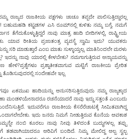
ಮ್ಮ ರಾಜ್ಯದ ರಾಜಕೀಯ ಪಕ್ಷಗಳು ಚಾಚೂ ತಪ್ಪದೇ ಪಾಲಿಸುತ್ತಿದ್ದಾರಲ್ಲ
! ಬಹುಮಹಡಿ ಕಟ್ಟಡಗಳ ಎಸಿ ರೂಮ್‍ನಲ್ಲಿ ಕುಳಿತು ನಮ್ಮ ಬಗ್ಗೆ, ನಮಗೆ
ನ ತೆಗೆದುಕೊಳ್ಳುತ್ತಿದ್ದರೆ ನಾವು ಮಾತ್ರ ಹಾದಿ ಬೀದಿಗಳಲ್ಲಿ, ರಾಷ್ಟ್ರೀಯ
ಕು. ಯಾವ ರೀತಿಯ ಪ್ರಜಾತಂತ್ರ ವ್ಯವಸ್ಥೆ ಸ್ವಾಮಿ ಇದು? ಯುವಕರು
ನ್ನು ಸರಿ ಮಾಡುತ್ತಾರೆ ಎಂಬ ಮಾತು ಸುಳ್ಳಾಯ್ತಲ್ಲ. ಮಾತಿನಿಂದಲೇ ಮರಳು
್ಲ? ಇದನ್ನು ನಾವು ಯಾರಲ್ಲಿ ಕೇಳಬೇಕು? ನಮಗಾಗುತ್ತಿರುವ ಅನ್ಯಾಯವನ್ನು
 ಹೇಳಿ?ಪ್ರಶ್ನೆಗಳೂ ಪ್ರಶ್ನಾತೀತವಾಗುವ ಮಟ್ಟಿಗೆ ರಾಜಕೀಯ ಪ್ರೇರಿತ
ತೊಡಿಸುವುದರಲ್ಲಿ ಸಂದೇಹವೇ ಇಲ್ಲ.
ಯಾಂಗವೂ ಏಕಮುಖ ಹಾದಿಯನ್ನು ಅನುಸರಿಸುತ್ತಿರುವುದು ನಮ್ಮ ರಾಜ್ಯಕ್ಕಾದ
ವಹಣಾ ಮಂಡಳಿಯೇನಾದರೂ ರಚನೆಯಾದರೆ ನಾವು ಇದ್ದು ಸತ್ತಂತೆ ಎಂಬುದು
ದೆನಿಸುತ್ತಿದೆ. ಇದುವರೆಗೂ ರಾಜಕೀಯ ಕೆಸರೆರೆಚಾಟಕ್ಕೆ ಸೀಮಿತವಾಗಿದ್ದ
ಒಂದಾಗಲೇಬೇಕು. ಇದು ಜನರು ನಿಮಗೆ ನೀಡುತ್ತಿರುವ ಕೊನೆಯ ಅವಕಾಶ
ಿಮ್ಮನ್ನೇ ನಂಬಿ ಕೂರಲು ನಾವು ನೀವು ತಿಳಿದಂತೆ ಬುದ್ಧುಗಳಲ್ಲ. ತಪ್ಪು
ಗೆ ತಡವಾಗಿಯಾದರೂ ಅರಿವಿಗೆ ಬಂದಿದೆ. ನಿಮ್ಮ ಮೇಲಿದ್ದ ಅಲ್ಪ ಸ್ವಲ್ಪ
ಕೊಂಡಿದ್ದೀರಿ. ಅದನ್ನು ಪುನಃ ಗಳಿಸಿಕೊಳ್ಳಲು ನಿಮಗಿರುವ ಏಕೈಕ ಮಾರ್ಗ