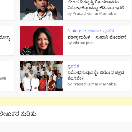
ದೇಶದ ಹಿತದೃಷ್ಟಿಯಿಂದಲಾದರೂ
ವಿರೋಧಕ್ಕೊಂದಷ್ಟು ಕಡಿವಾಣ ಇರಲಿ
by
Prasad Kumar Marnabail
Featured
ಅಂಕಣ
ಪ್ರಚಲಿತ
•
•
ೋಗ್ಯ
ಮಾಸ್ಕ್ ಮಹಿಳೆ – ಸುಹಾನಿ ಮೋಹನ್!
by
Vikram Joshi
ಪ್ರಚಲಿತ
ವಿರೋಧಿಸುವುದಷ್ಟೇ ವಿರೋಧ ಪಕ್ಷದ
ಕೆಲಸವೇ?
lli
by
Prasad Kumar Marnabail
ಲೇಖಕರ ಕುರಿತು