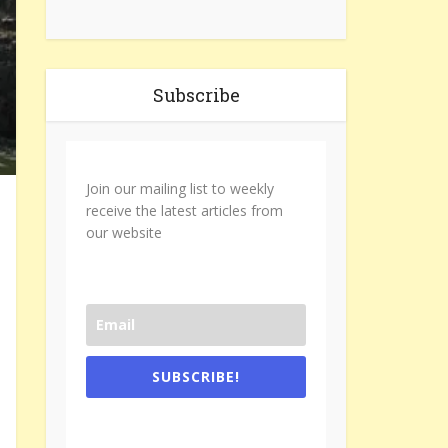
Subscribe
Join our mailing list to weekly
receive the latest articles from
our website
SUBSCRIBE!
One e-mail a week. We don't spam.
Don't forget to check the promotional
tab if you are using gmail.