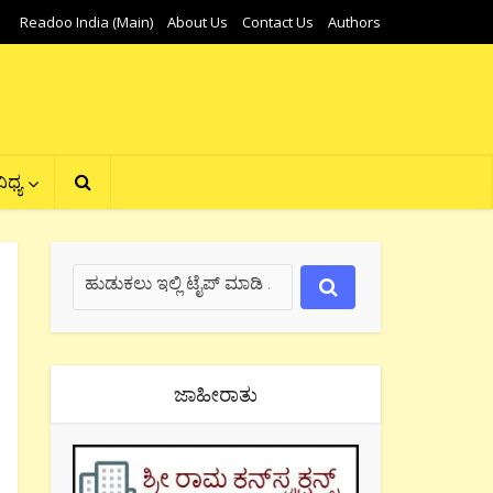
Readoo India (Main)
About Us
Contact Us
Authors
ಿಧ್ಯ
ಜಾಹೀರಾತು