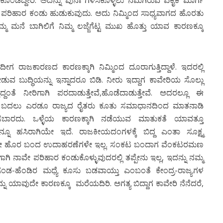
ತ ಪರಿಹಾರ ಕಂಡು ಹುಡುಕುವುದು. ಅದು ನಿಮ್ಮಿಂದ ಸಾಧ್ಯವಾಗದ ಹೊರತು
ಮನೆ ಬಾಗಿಲಿಗೆ ನಿಮ್ಮ ಲಜ್ಜೆಗೆಟ್ಟ ಮುಖ ಹೊತ್ತು ಯಾವ ಕಾರಣಕ್ಕೂ
ಇದೀಗ ರಾಜಕಾರಣದ ಕಾರಣಕ್ಕಾಗಿ ನಿಮ್ಮಿಂದ ದೂರಾಗುತ್ತಿದ್ದಾಳೆ. ಇದರಲ್ಲಿ
ುವ ಬುದ್ಧಿಯನ್ನು ಇನ್ನಾದರೂ ಬಿಡಿ. ನೀರು ಇದ್ದಾಗ ಕಾವೇರಿಯ ಸೊಲ್ಲು
ಿದ್ದಂತೆ ನೀರಿಗಾಗಿ ಪರದಾಡುತ್ತೇವೆ,ಹೊಡೆದಾಡುತ್ತೇವೆ. ಅದರಲ್ಲೂ ಈ
ದರ ಬದಲು ಎರಡೂ ರಾಜ್ಯದ ರೈತರು ಕೂತು ಸಮಾಧಾನದಿಂದ ಮಾತನಾಡಿ
ಚಿಸಬಾರದು. ಒಳ್ಳೆಯ ಕಾರಣಕ್ಕಾಗಿ ನಡೆಯುವ ಮಾತುಕತೆ ಯಾವತ್ತೂ
ನೂ ಹಸಿರಾಗಿಯೇ ಇದೆ. ರಾಜಕೀಯದಂಗಳಕ್ಕೆ ಬಿದ್ದ ಎಂತಾ ಸೂಕ್ಷ್ಮ
ದೇ ಹೊರ ಬಂದ ಉದಾಹರಣೆಗಳೇ ಇಲ್ಲ. ಸಂಕಟ ಬಂದಾಗ ವೆಂಕಟರಮಣ
ಗಾಗಿ ನಾವೇ ಪರಿಹಾರ ಕಂಡುಕೊಳ್ಳುವುದರಲ್ಲಿ ತಪ್ಪೇನು ಇಲ್ಲ, ಇದನ್ನು ನಮ್ಮ
ಲ. ಗಂಡ-ಹೆಂಡಿರ ಮಧ್ಯೆ ಕೂಸು ಬಡವಾಯ್ತು ಎಂಬಂತೆ ಕೇಂದ್ರ-ರಾಜ್ಯಗಳ
್ನು ಯಾವುದೇ ಕಾರಣಕ್ಕೂ ಮರೆಯದಿರಿ. ಅಗತ್ಯ ಬಿದ್ದಾಗ ಕಾವೇರಿ ನೆನೆದರೆ,