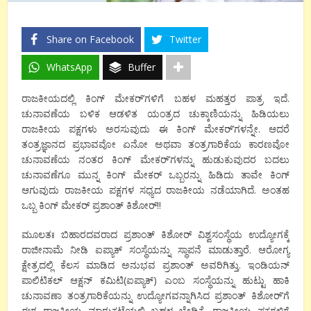
Share on Facebook
Twitter
WhatsApp
Buffer
ರಾಜಕೀಯದಲ್ಲಿ ಕಿಂಗ್ ಮೇಕರ್’ಗಳಿಗೆ ಬಹಳ ಮಹತ್ತರ ಪಾತ್ರ ಇದೆ.
ಚುನಾವಣೆಯ ಬಳಿಕ ಆಡಳಿತ ಯಂತ್ರದ ಚುಕ್ಕಾಣಿಯನ್ನು ಹಿಡಿಯಲು
ರಾಜಕೀಯ ಪಕ್ಷಗಳು ಅರಸುವುದು ಈ ಕಿಂಗ್ ಮೇಕರ್’ಗಳನ್ನೇ. ಆದರೆ
ತಂತ್ರಜ್ಞಾನದ ಪ್ರಭಾವವೋ ಏನೋ ಅಥವಾ ತಂತ್ರಗಾರಿಕೆಯ ಕಾರಣವೋ
ಚುನಾವಣೆಯ ನಂತರ ಕಿಂಗ್ ಮೇಕರ್’ಗಳನ್ನು ಹುಡುಕುವುದರ ಬದಲು
ಚುನಾವಣೆಗೂ ಮುನ್ನ ಕಿಂಗ್ ಮೇಕರ್ ಒಬ್ಬರನ್ನು ಹಿಡಿದು ತಾವೇ ಕಿಂಗ್
ಆಗುವುದು ರಾಜಕೀಯ ಪಕ್ಷಗಳ ಸಧ್ಯದ ರಾಜಕೀಯ ನಡೆಯಾಗಿದೆ. ಅಂತಹ
ಒಬ್ಬ ಕಿಂಗ್ ಮೇಕರ್ ಪ್ರಶಾಂತ್ ಕಿಶೋರ್!!
ಮೂಲತಃ ಬಿಹಾರದವರಾದ ಪ್ರಶಾಂತ್ ಕಿಶೋರ್ ವಿಶ್ವಸಂಸ್ಥೆಯ ಉದ್ಯೋಗಕ್ಕೆ
ರಾಜೀನಾಮೆ ನೀಡಿ ಐಪ್ಯಾಕ್ ಸಂಸ್ಥೆಯನ್ನು ಸ್ಥಾಪನೆ ಮಾಡುತ್ತಾರೆ. ಆರೋಗ್ಯ
ಕ್ಷೇತ್ರದಲ್ಲಿ ಕೆಲಸ ಮಾಡಿದ ಅನುಭವ ಪ್ರಶಾಂತ್ ಅವರಿಗಿತ್ತು. ಇಂಡಿಯನ್
ಪಾಲಿಟಿಕಲ್ ಆಕ್ಷನ್ ಕಮಿಟಿ(ಐಪ್ಯಾಕ್) ಎಂಬ ಸಂಸ್ಥೆಯನ್ನು ಹುಟ್ಟು ಹಾಕಿ
ಚುನಾವಣಾ ತಂತ್ರಗಾರಿಕೆಯನ್ನು ಉದ್ಯೋಗವನ್ನಾಗಿಸಿದ ಪ್ರಶಾಂತ್ ಕಿಶೋರ್’ಗೆ
ಈಗ ರಾಜಕೀಯ ಮಾರುಕಟ್ಟೆಯಲ್ಲಿ ಬಹಳ ಬೇಡಿಕೆ. ರಾಜಕೀಯ ಪಕ್ಷಗಳಿಗೆ