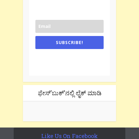
SUBSCRIBE!
One e-mail a week. We don't spam.
Don't forget to check the promotional
tab if you are using gmail.
ಫೇಸ್’ಬುಕ್’ನಲ್ಲಿ ಲೈಕ್ ಮಾಡಿ
Like Us On Facebook