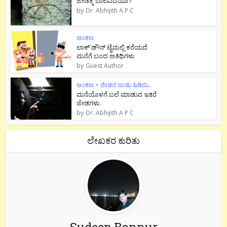
ಜೇಡಕ್ಕೆ ಬಾಲವಿದೆಯಾ?
by
Dr. Abhijith A P C
ಅಂಕಣ
ಲಾಕ್`ಡೌನ್ ಟೈಮಲ್ಲಿ ಕರೆಯದೆ
ಮನೆಗೆ ಬಂದ ಅತಿಥಿಗಳು
by
Guest Author
ಅಂಕಣ
•
ಜೇಡನ ಜಾಡು ಹಿಡಿದು..
ಮನೆಯೊಳಗೆ ಬಲೆ ಮಾಡುವ ಇತರೆ
ಜೇಡಗಳು.
by
Dr. Abhijith A P C
ಲೇಖಕರ ಕುರಿತು
Sudeep Bannur