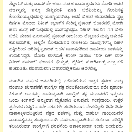
ಸ್ಲೋಗನ್ ಮತ್ತು ಚಾಯ್ ಪೇ ಚರ್ಚಾದಂತಹ ಕಾರ್ಯಕ್ರಮಗಳು ಮೋದಿ ಅವರ
ವರ್ಚಸ್ಸನ್ನು ಇನ್ನೂ ಹೆಚ್ಚುವಂತೆ ಮಾಡಿ ಬಿಜೆಪಿಯನ್ನು ಗೆಲುವಿನತ್ತ
ಕೊಂಡೊಯ್ಯುವುದರಲ್ಲಿ ಯಶಸ್ವಿಯಾಗಿತ್ತು. ಆದರೆ ಬಿಹಾರ ಚುನಾವಣೆಯ ಸ್ವಲ್ಪ
ದಿನಗಳ ಮೊದಲು ನಿತೀಶ್ ಕ್ಯಾಂಪ್’ಗೆ ಸೇರಿದ್ದ ಪ್ರಶಾಂತ್ ಬಿಹಾರದಲ್ಲಿ ಮೋದಿ
ಹವಾ ಟುಸ್ಸ್ ಆಗಿಸುವುದರಲ್ಲಿ ಯಶಸ್ಸಾಗಿದ್ದರು. ನಿತೀಶ್ ಗೆಲುವಿನ ನಗೆ ಬೀರಿ
ಬಿಜೆಪಿ ಮಕಾಡೆ ಮಲಗುವಲ್ಲಿ ಪ್ರಶಾಂತ್ ರಾಜಕೀಯ ಲೆಕ್ಕಾಚಾರ ಮತ್ತು ಚತುರತೆ
ಕಾರಣವಾಗಿತ್ತು. ಅಲ್ಲದೇ ಮೋದಿಯವರ ರಾಜಕೀಯ ನಿಲುವುಗಳನ್ನು ಬಹಳ
ಹತ್ತಿರದಿಂದ ಅರಿತಿದ್ದ ಪ್ರಶಾಂತ್ ಬಹಳ ಜಾಣತನದಿಂದ ರಾಜಕೀಯ ದಾಳವನ್ನು
ಉದುರಿಸಿದ್ದರು. ಮೋದಿ ಪಾಳಯಕ್ಕೆ ಟಾಂಗ್ ನೀಡಲು “ಫಿರ್ ಏಕ್ ಬಾರ್
ನಿತೀಶ್ ಕುಮಾರ್” ಘೋಷಣೆ ಫೇಸ್ಬುಕ್, ಟ್ವಿಟರ್, ಹೋರ್ಡಿಂಗ್ಸ್ ಎಲ್ಲಾ ಕಡೆ
ಹರಿದಾಡಿತು. ಪರಿಣಾಮವಾಗಿ ಬಿಹಾರದಲ್ಲಿ ಕಮಲ ಅರಳಲಿಲ್ಲ.
ಮುಂದಿನ ವರ್ಷದ ಜನವರಿಯಲ್ಲಿ ನಡೆಯಲಿರುವ ಉತ್ತರ ಪ್ರದೇಶ ಮತ್ತು
ಪಂಜಾಬ್ ಚುನಾವಣೆಗೆ ಕಾಂಗ್ರೆಸ್ ಪಕ್ಷ ನಂಬಿಕೊಂಡಿರುವುದೂ ಇದೇ ಪ್ರಶಾಂತ್
ಕಿಶೋರ್ ಅವರನ್ನು. ಸಾಮಾನ್ಯವಾಗಿ ಕಾಂಗ್ರೆಸ್ ಪಕ್ಷ ಚುನಾವಣೆಗೆ ಇನ್ನೇನು
ಒಂದು ತಿಂಗಳಿದೆ ಅನ್ನುವಾಗ ಮೈಕೊಡವಿ ಏಳುವುದು ಸಂಪ್ರದಾಯ. ಉತ್ತರ
ಪ್ರದೇಶದ ಗದ್ದುಗೆ ಏರದೇ ದಶಕಗಳೇ ಸಂದಿರುವಾಗ, ದೇಶದೆಲ್ಲಡೇ ದಿನೇ ದಿನೇ
ಪಾತಾಳಕ್ಕಿಳಿಯುತ್ತಿರುವ ಪಕ್ಷದ ವರ್ಚಸ್ಸು ಮತ್ತು ರಾಹುಲ್ ಗಾಂಧಿಯವರ
ನಾಯಕತ್ವವನ್ನು ಸಂಪೂರ್ಣವಾಗಿ ನಂಬಲಸಾಧ್ಯವಾಗಿರುವ ಸಂಕೀರ್ಣ ಪರಿಸ್ಥಿತಿ
ತಲುಪಿರುವಾಗ ಕಾಂಗ್ರೆಸ್’ಗೆ ಭರವಸೆಯ ಆಶಾಕಿರಣವಾಗಿ ಕಂಡು ಬಂದುವರು