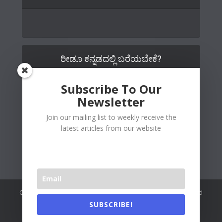
ರೀಡೂ ಕನ್ನಡದಲ್ಲಿ ಬರೆಯಬೇಕೆ?
Subscribe To Our
Newsletter
Join our mailing list to weekly receive the
latest articles from our website
Copywrite© 2026 Readoo Media Private Limited. Created and
maintained by
The Web People
.
SUBSCRIBE!
Readoo India (Main)
About Us
Contact Us
Authors