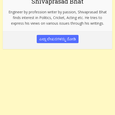
Shivaprasad Bhat
Engineer by profession writer by passion, Shivaprasad Bhat
finds interest in Politics, Cricket, Acting etc. He tries to
express his views on various issues through his writings.
ಎಲ್ಲಾ ಲೇಖನಗಳನ್ನು ನೋಡಿ