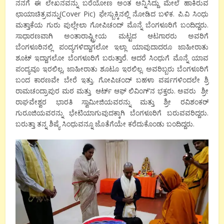
ನನಗೆ ಈ ಲೇಖನವನ್ನು ಬರೆಯೋಣ ಅಂತ ಅನ್ನಿಸಿದ್ದು ಮೇಲೆ ಹಾಕಿರುವ
ಛಾಯಾಚಿತ್ರವನ್ನು(Cover Pic) ಫೇಸ್ಬುಕ್ಕಿನಲ್ಲಿ ನೋಡಿದ ಬಳಿಕ. ಪಿ.ವಿ ಸಿಂಧು
ಮತ್ತಾಕೆಯ ಗುರು ಪುಲ್ಲೇಲಾ ಗೋಪಿಚಂದ್ ಮೊನ್ನೆ ಬೆಂಗಳೂರಿಗೆ ಬಂದಿದ್ದರು.
ಸಾಧಾರಣವಾಗಿ ಅಂತಾರಾಷ್ಟ್ರೀಯ ಮಟ್ಟದ ಆಟಗಾರರು ಅವರಿಗೆ
ಬೆಂಗಳೂರಿನಲ್ಲಿ ಪಂದ್ಯಗಳಿದ್ದಾಗಲೋ ಇಲ್ಲಾ ಯಾವುದಾದರೂ ಜಾಹೀರಾತು
ಶೂಟ್ ಇದ್ದಾಗಲೋ ಬೆಂಗಳೂರಿಗೆ ಬರುತ್ತಾರೆ. ಆದರೆ ಸಿಂಧುಗೆ ಮೊನ್ನೆ ಯಾವ
ಪಂದ್ಯವೂ ಇರಲಿಲ್ಲ, ಜಾಹೀರಾತು ಶೂಟೂ ಇರಲಿಲ್ಲ. ಅವರಿಬ್ಬರು ಬೆಂಗಳೂರಿಗೆ
ಬಂದ ಕಾರಣವೇ ಬೇರೆ ಇತ್ತು. ಗೋಪಿಚಂದ್ ಬಹಳಾ ವರ್ಷಗಳಿಂದಲೇ ಶ್ರಿ
ರಾಮಚಂದ್ರಾಪುರ ಮಠ ಮತ್ತು ಆರ್ಟ್ ಆಫ್ ಲಿವಿಂಗ್’ನ ಭಕ್ತರು. ಅವರು ಶ್ರೀ
ರಾಘವೇಶ್ವರ ಭಾರತಿ ಸ್ವಾಮೀಜಿಯವರನ್ನು ಮತ್ತು ಶ್ರೀ ರವಿಶಂಕರ್
ಗುರೂಜಿಯವರನ್ನು ಭೇಟಿಯಾಗುವುದಕ್ಕಾಗಿ ಬೆಂಗಳೂರಿಗೆ ಬರುವವರಿದ್ದರು.
ಬರುತ್ತಾ ತನ್ನ ಶಿಷ್ಯೆ ಸಿಂಧುವನ್ನೂ ಜೊತೆಗೆಯೇ ಕರೆದುಕೊಂಡು ಬಂದಿದ್ದರು.