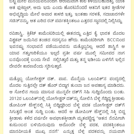
ಬಿಟ್ಟ ಮೇಲೆ ಮನೆಯವರೊಂದಿಗೆ ಆರಾಮವಾಗಿ ಕಾಲ ಕಳೆಯಬಹುದಿತ್ತು. ಯಾಕೆ
ಆತ ಫುಟ್ಬಾಲ್, ಅದು ಇದು ಎಂದು ಹೊರಟನೆಂದರೆ ಆತನಿಗೆ ಇತರ ಕ್ರೀಡೆಗಳ
ಅಭಿವೃದ್ಧಿಯ ಮೇಲೆ ಅಪಾರ ಕಾಳಜಿ ಇತ್ತು. ಇಂತಹಾ ಸರಳತೆ, ಸದಾಚಾರಗಳೇ
ಸಚಿನ್’ನನ್ನು, ಆತ ಏರಿದ ರನ್ ಪರ್ವತಕ್ಕಿಂತಲೂ ಎತ್ತರದ ಸ್ಥಾನದಲ್ಲಿ ನಿಲ್ಲಿಸಿದ್ದು.
ರವಿಶಾಸ್ತ್ರಿ.. ಕ್ರಿಕೆಟ್ ಕಾಮೆಂಟರಿಯಲ್ಲಿ ಈತನದ್ದು ಎತ್ತಿದ ಕೈ. ಭಾರತ ಮೊದಲ
ವಿಶ್ವಕಪ್ ಜಯಿಸಿದ ತಂಡದ ಸದಸ್ಯನೂ ಹೌದು. ಕಾಮೆಂಟರಿಗಾಗಿ BCCIನಿಂದ
ಇವನಷ್ಟು ಸಂಭಾವನೆ ಪಡೆಯುವವನು ಮತ್ತೊಬ್ಬನಿಲ್ಲ. ಆದರೆ ಶಾಸ್ತ್ರಿಗೆ ಆ
ಯಾವ ಗತ್ತುಗಾರಿಕೆಯೂ ಇಲ್ಲದೆ ಪ್ರತೀ ವರ್ಷ ಮೂಲ್ಕಿ ಸಮೀಪದ ನಾಗ
ಬನವೊಂದಕ್ಕೆ ಬಂದು ಸೇವೆ ಸಲ್ಲಿಸಿತ್ತಾರೆ ಮತ್ತು ತನ್ನ ಇಡೀಯ ಏಳಿಗೆಗೆ ಇಲ್ಲಿನ
ದೇವರೇ ಕಾರಣವೆಂದು ಸ್ಮರಿಸುತ್ತಾರೆ.
ಮತ್ತೊಬ್ಬ ಯೋಗೇಶ್ವರ್ ದತ್.. ಪಾಪ.. ಮೊನ್ನೆಯ ಒಲಂಪಿಕ್’ನ ಪಂದ್ಯದಲ್ಲಿ
ಮೊದಲ ಸುತ್ತಿನಲ್ಲೇ ದತ್ ಹೊರ್ ಬಿದ್ದಾಗ ತುಂಬಾ ಜನ ಅಪಹಾಸ್ಯ ಮಾಡಿದರು.
ಆ ಸೋಲಿನ ಗಾಯ ಮಾಸುವ ಮುನ್ನವೇ ದತ್’ಗೆ ಸಿಹಿ ಸುದ್ದಿಯೊಂದು ಬಂತು.
2012ರ ಒಲಂಪಿಕ್’ನಲ್ಲಿ ಯೋಗೇಶ್ವರ್ ದತ್’ನ್ನು ಸೋಲಿಸಿ ಬೆಳ್ಳಿ ಗೆದ್ದಿದ್ದ ಕ್ರೀಡಾಳು
ಡೋಪಿಂಗ್ ಟೆಸ್ಟ್’ನಲ್ಲಿ ಸಿಕ್ಕಿ ಬಿದ್ದಿದ್ದರಿಂದ ಬೆಳ್ಳಿ ಪದಕ ಯೋಗೇಶ್ವರ್ ದತ್’ಗೆ
ಸಿಗುತ್ತದೆ ಅಂತ ಸುದ್ದಿ ಬಂತು. ಆದರೆ ಆ ಡೋಪಿಂಗ್ ಟೆಸ್ಟ್’ನಲ್ಲಿ ಸಿಕ್ಕಿ ಬಿದ್ದ
ಕ್ರೀಡಾಳು ಕಳೆದ ವರ್ಷವೇ ಅಪಘಾತಕ್ಕೀಡಾಗಿ ಮೃತಪಟ್ಟಿದ್ದ. “ಆತನ ನೆನಪಿಗಾಗಿ
ಕುಟುಂಬದ ಬಳಿಯಿರುವುದು ಅದೊಂದೇ ಬೆಳ್ಳಿ ಪದಕ, ಪದಕಕ್ಕಿಂತಲೂ
ಮಾನವೀಯತೆ ಮುಖ್ಯ ನನಗೆ” ಎನ್ನುತ್ತ ಬೆಳ್ಳಿ ಪದಕವನ್ನು ನಯವಾಗಿ