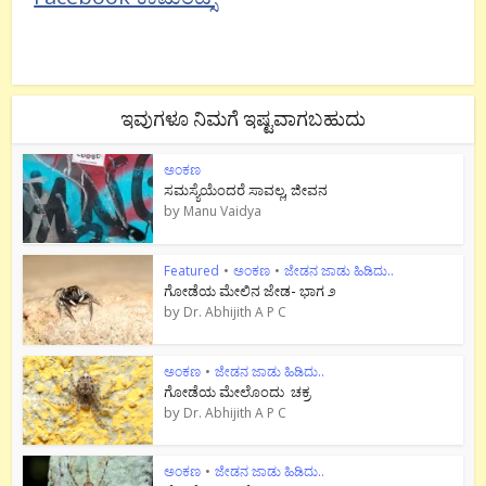
ಇವುಗಳೂ ನಿಮಗೆ ಇಷ್ಟವಾಗಬಹುದು
ಅಂಕಣ
ಸಮಸ್ಯೆಯೆಂದರೆ ಸಾವಲ್ಲ, ಜೀವನ
by
Manu Vaidya
Featured
•
ಅಂಕಣ
•
ಜೇಡನ ಜಾಡು ಹಿಡಿದು..
ಗೋಡೆಯ ಮೇಲಿನ ಜೇಡ- ಭಾಗ ೨
by
Dr. Abhijith A P C
ಅಂಕಣ
•
ಜೇಡನ ಜಾಡು ಹಿಡಿದು..
ಗೋಡೆಯ ಮೇಲೊಂದು ಚಕ್ರ
by
Dr. Abhijith A P C
ಅಂಕಣ
•
ಜೇಡನ ಜಾಡು ಹಿಡಿದು..