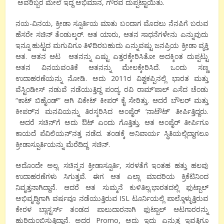
ಅವರಿಬ್ಬರ ಮೇಲೆ ಇದ್ದ ಅಭಿಮಾನ, ಗೌರವ ದುಪ್ಪಟ್ಟಾಯಿತು.
ನಯ-ವಿನಯ, ಕ್ರೀಡಾ ಸ್ಪೂರ್ತಿಯ ಮಾತು ಬಂದಾಗ ಮೊದಲು ನೆನಪಿಗೆ ಬರುವ
ಹೆಸರೇ ಸಚಿನ್ ತೆಂಡುಲ್ಕರ್. ಆತ ಯಾರು, ಆತನ ಸಾಧನೆಗಳೇನು ಎನ್ನುವುದು
ಇನ್ನೂ ಹುಟ್ಟದ ಮಗುವಿಗೂ ತಿಳಿದಿರಬಹುದು ಎನ್ನುವಷ್ಟು ಜನಪ್ರಿಯ ಕ್ರೀಡಾ ವ್ಯಕ್ತಿ
ಆತ. ಆತನ ಆಟ ಆತನನ್ನು ಎಷ್ಟು ಎತ್ತರಕ್ಕೇರಿಸಿತೋ ಅದಕ್ಕಿಂತ ದುಪ್ಪಟ್ಟು
ಆತನ ವಿನಯವಂತಿಕೆ ಆತನನ್ನು ಮೇಲಕ್ಕೇರಿಸಿದೆ. ಒಂದು ಸಣ್ಣ
ಉದಾಹರಣೆಯನ್ನು ನೋಡಿ. ಅದು 2011ರ ವಿಶ್ವಕಪ್ಪಿನಲ್ಲಿ ಭಾರತ ಮತ್ತು
ವೆಸ್ಟಿಂಡೀಸ್ ನಡುವೆ ನಡೆಯುತ್ತಿದ್ದ ಪಂದ್ಯ. ರವಿ ರಾಮ್’ಪಾಲ್ ಎಸೆದ ಚೆಂಡು
“ಕಾಟ್ ಬಿಹೈಂಡ್” ಆಗಿ ವಿಕೇಟ್ ಕೀಪರ್ ಕೈ ಸೇರಿತ್ತು. ಆದರೆ ಬೌಲರ್ ಮತ್ತು
ಕೀಪರ್’ನ ಮನವಿಯನ್ನು ತಿರಸ್ಕರಿಸಿದ ಅಂಪೈರ್ ‘ನಾಟೌಟ್’ ತೀರ್ಪಿತ್ತಿದ್ದರು.
ಆದರೆ ಸಚಿನ್’ಗೆ ಅದು ಔಟ್ ಎಂದು ಗೊತ್ತಿತ್ತು. ಆತ ಅಂಪೈರ್ ತೀರ್ಪಿಗೂ
ಕಾಯದೆ ಪೆವಿಲಿಯನ್’ನತ್ತ ನಡೆದ. ತಂಡಕ್ಕೆ ಅನಿವಾರ್ಯ ಸ್ಥಿತಿಯಲ್ಲಿದ್ದಾಗಲೂ
ಕ್ರೀಡಾಸ್ಪೂರ್ತಿಯನ್ನು ಮೆರೆದಿದ್ದ ಸಚಿನ್.
ಅದೊಂದೇ ಅಲ್ಲ. ಸಚಿನ್ನನ ಕ್ರೀಡಾಸ್ಪೂರ್ತಿ, ಸರಳತೆಗೆ ಇಂತಹ ಹತ್ತು ಹಲವು
ಉದಾಹರಣೆಗಳು ಸಿಗುತ್ತವೆ. ಈಗ ಆತ ಎಲ್ಲಾ ಮಾದರಿಯ ಕ್ರಿಕೆಟಿನಿಂದ
ನಿವೃತ್ತನಾಗಿದ್ದಾನೆ. ಆದರೆ ಆತ ಸುಮ್ಮನೆ ಕುಳಿತಿಲ್ಲ.ಭಾರತದಲ್ಲಿ ಫುಟ್ಬಾಲ್
ಅಭಿವೃದ್ಧಿಗಾಗಿ ವರ್ಷವೂ ನಡೆಯುತ್ತಿರುವ ISL ಟೂರ್ನಿಯಲ್ಲಿ ಪಾಲ್ಗೊಳ್ಳುತ್ತಿರುವ
ಕೇರಳ ಬ್ಲಾಸ್ಟರ್ಸ್ ತಂಡದ ಪಾಲುದಾರನಾಗಿ ಫುಟ್ಬಾಲ್ ಆಟಗಾರರನ್ನು
ಹುರಿದುಂಬಿಸುತ್ತಿದ್ದಾನೆ. ಅದರ Promo, ಅದು ಇದು ಎನ್ನುತ್ತ ಇವತ್ತಿಗೂ