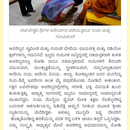
ರಾಘವೇಶ್ವರ ಶ್ರೀಗಳ ಆಶೀರ್ವಾದ ಪಡೆಯುತ್ತಿರುವ ಸಿಂಧು ಮತ್ತು
ಗೋಪಿಚಂದ್
ಅವರಿಬ್ಬರ ಸ್ವಾಮೀಜಿ ಮತ್ತು ಗುರೂಜಿ ಭೇಟಿಯ ಛಾಯಚಿತ್ರ ಮತ್ತು ವಿಡಿಯೋ
ಕ್ಲಿಪ್’ಗಳನ್ನು ಗಮನಿಸಿದೆ. ಇಬ್ಬರು ಗುರುಗಳ ಸಾನ್ನಿದ್ಯದಲ್ಲಿ ನತಮಸ್ತಕರಾಗಿ ಕುಳಿತ
ಅವರಿಬ್ಬರನ್ನೂ ನೋಡಿ ನಾನೂ ನತಮಸ್ತಕನಾದೆ. ಗುರುಗಳಿಗೆ ಶಿರಬಾಗಿ
ನಮಿಸುವಾಗ, ಮಂತ್ರಾಕ್ಷತೆಯನ್ನು ಸ್ವೀಕರಿಸುವಾಗ, ಸನ್ಮಾನಿಸಲ್ಪಡುವಾಗ
ಅದೇನು ನಯ, ಅದೇನು ವಿನಯ.. ಅಬ್ಬಾ.. ಕೋಟ್ಯಾಂತರ ಜನರ ಮನಗೆದ್ದು
ಗುರು-ಶಿಷ್ಯೆ ಇವರೇನಾ ಅಂತ ಮೈ ಚಿವುಟಿಕೊಂಡು ನೋಡಿದೆ. ಅಹಂಕಾರ,
ಗತ್ತಿನ ಲವಲೇಶವೂ ಅವರಿಬ್ಬರಲ್ಲಿರಲಿಲ್ಲ. ಸರಳತೆ, ಭಕ್ತಿ, ವಿನಯತೆ ತುಂಬಿ
ತುಳುಕುತ್ತಿತ್ತು. ಆಧ್ಯಾತ್ಮ ಸಾಗರದಲ್ಲಿ ಇಬ್ಬರೂ ಸಾಮಾನ್ಯರಲ್ಲಿ ಸಾಮಾನ್ಯರಂತೆ
ಮುಳುಗೆದ್ದರು. ಸಿಂಧು ಮೊನ್ನೆಯ ಫೈನಲ್ ಸೋತ ತಕ್ಷಣ ನೆಲಕ್ಕೊರಗಿದ್ದ
ಎದುರಾಳಿ ಆತಗಾರ್ತಿಯನ್ನು ಹಿಡಿದೆತ್ತಿ ಅಪ್ಪುಗೆ ನೀಡುವ ಮೂಲಕ ಕ್ರೀಡಾ
ಸ್ಪೂರ್ತಿಯನ್ನು ಮೆರೆದಿದ್ದಳು. ಆಟಕ್ಕೂ ಮುನ್ನವೇ ಇಷ್ಟ ದೇವರಿಗೆ
ಹೊತ್ತುಕೊಂಡಿದ್ದ ಹರಕೆಯನ್ನು ಪದಕ ಗೆದ್ದ ಬಳಿಕ ಚಾಚೂ ತಪ್ಪದೆ ಒಪ್ಪಿಸಿದ್ದಳು.
ನಮ್ಮ ಸಂಸ್ಕೃತಿ, ಆಧ್ಯಾತ್ಮದ ಮೇಲೆ ಅವರಿಗಿದ್ದ ಅಭಿಮಾನವನ್ನು ನೋಡಿ