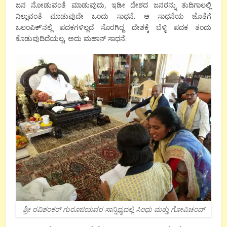
ಜನ ನೋಡುವಂತೆ ಮಾಡುವುದು, ಇಡೀ ದೇಶದ ಜನರನ್ನು ತುದಿಗಾಲಲ್ಲಿ
ನಿಲ್ಲುವಂತೆ ಮಾಡುವುದೇ ಒಂದು ಸಾಧನೆ. ಆ ಸಾಧನೆಯ ಜೊತೆಗೆ
ಒಲಂಪಿಕ್’ನಲ್ಲಿ ಪದಕಗಳಿಲ್ಲದೆ ಸೊರಗಿದ್ದ ದೇಶಕ್ಕೆ ಬೆಳ್ಳಿ ಪದಕ ತಂದು
ಕೊಡುವುದಿದೆಯಲ್ಲ, ಅದು ಮಹಾನ್ ಸಾಧನೆ.
ಶ್ರೀ ರವಿಶಂಕರ್ ಗುರೂಜಿಯವರ ಸಾನ್ನಿಧ್ಯದಲ್ಲಿ ಸಿಂಧು ಮತ್ತು ಗೋಪಿಚಂದ್