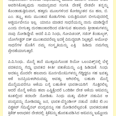
ಆವರಿಸಿಕೊಳ್ಳುವುದು ಸಾಮಾನ್ಯವಾದ ಸಂಗತಿ. ದೇಶಕ್ಕೆ ದೇಶವೇ ತನ್ನನ್ನು
ಕೊಂಡಾಡುತ್ತಿರುವಾಗ, ಹತ್ತಾರು ಮೂಲಗಳಿಂದ ಕೋಟ್ಯಾಂತರ ರೂ ಹಣ, ಬಿ.
ಎಂ. ಡ್ಲ್ಯೂ ಕಾರು ಮುಂತಾದ ಕೊಡುಗೆಗಳು ಬರುತ್ತಿರುವಾಗ ಬೀಗುವುದರಲ್ಲಿ
ಆಶ್ಚರ್ಯವೇನೂ ಇಲ್ಲ. ಯಾರೂ ಮಾಡದ ಸಾಧನೆಯನ್ನು ನಾನು ಮಾಡಿದ್ದೇನೆ
ಎಂದು ಬೀಗುತ್ತಾ ದುರಹಾಂಕಾರದಿಂದ ವರ್ತಿಸುವ ಹಲವಾರು ಕ್ರೀಡಾಳುಗಳನ್ನು
ನಾವು ನೋಡಿದ್ದೇವೆ. ಆದರೆ ಪಿ.ವಿ ಸಿಂಧು, ಗೋಪಿಚಂದ್, ಸಚಿನ್ ತೆಂಡುಲ್ಕರ್,
ಯೋಗೇಶ್ವರ್ ದತ್ ಮುಂತಾದವರೆಲ್ಲಾ ಇದಕ್ಕೆ ವಿರುದ್ಧವಾಗಿ ನಿಲ್ಲತ್ತಾರೆ. ಅಮೋಘ
ಸಾಧನೆಗಳ ಜೊತೆಗೆ ನಮ್ಮ ಸಂಸ್ಕೃತಿಯನ್ನು ಎತ್ತಿ ಹಿಡಿದು ನಮಗೆಲ್ಲಾ
ಪ್ರೇರಣೆಯಾಗುತ್ತಾರೆ.
ಪಿ.ವಿ.ಸಿಂಧು.. ಮೊನ್ನೆ ತಾನೆ ಮುಕ್ತಾಯಗೊಂಡ ರಿಯೋ ಒಲಂಪಿಕ್ಸ್’ನಲ್ಲಿ ಬೆಳ್ಳಿ
ಪದಕವನ್ನು ಗೆದ್ದು ಭಾರತದ ಕೀರ್ತಿ ಪತಾಕೆಯನ್ನು ಎತ್ತಿ ಹಿಡಿದಾಕೆ. ಸಿಂಧು
ಅದಕ್ಕೂ ಮೊದಲೇ ಹಲವಾರು ಟೂರ್ನಮೆಂಟುಗಳನ್ನು ಗೆದ್ದಿದ್ದರೂ ಸಹ ಇವತ್ತು
ಆಕೆ ಜನಪ್ರಿಯಳಾಗಿರುವಷ್ಟು ಆವತ್ತು ಆಗಿರಲಿಲ್ಲ. ಬಹುಶಃ ಮೊನ್ನೆ
ಮೊನ್ನೆಯವರೆಗೂ ಆಕೆಯ ಬಗ್ಗೆ ಬಹುತೇಕ ಭಾರತೀಯರಿಗೆ ಗೊತ್ತಿರಲಿಲ್ಲ.
ಆದರೆ ಮೊನ್ನೆ ಆಕೆಯ ಹವಾ ಎಷ್ಟಿತ್ತೆಂದರೆ ಒಂದಿಡೀ ದೇಶ ಆಕೆಯ ಆಟವನ್ನು
ಕೂತಲ್ಲಿಂದ ಕದಲದೇ ನೋಡಿತು. ಸಿಂಧು ಮತ್ತು ಮೆರಿನ್ ನಡುವಿನ ಆ
ಪಂದ್ಯವನ್ನು ನೋಡಿದಷ್ಟು ಜನ, ಭಾರತ-ವೆಸ್ಟಿಂಡೀಸ್ ನಡುವೆ ನಡೆದ ಟಿ-೨೦
ವಿಶ್ವಕಪ್ ಸೆಮಿಫೈನಲ್ ಪಂದ್ಯವನ್ನೂ ಸಹ ನೋಡಿರಲಿಲ್ಲವಂತೆ. ಭಾರತದಂತಹ
ಕ್ರಿಕೆಟ್ ಆರಾಧಕರ ದೇಶದಲ್ಲಿ ಕ್ರಿಕೆಟನ್ನು ಹೊರತುಪಡಿಸಿದ ಆಟವನ್ನು ಇಷ್ಟೊಂದು