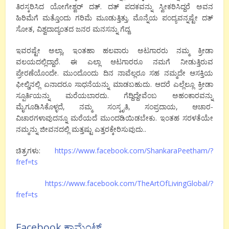
ತಿರಸ್ಕರಿಸಿದ ಯೋಗೇಶ್ವರ್ ದತ್. ದತ್ ಪದಕವನ್ನು ಸ್ವೀಕರಿಸಿದ್ದರೆ ಅವನ
ಹಿರಿಮೆಗೆ ಮತ್ತೊಂದು ಗರಿಮೆ ಮೂಡುತ್ತಿತ್ತು. ಮೊನ್ನೆಯ ಪಂದ್ಯವನ್ನಷ್ಟೇ ದತ್
ಸೋತ, ವಿಶ್ವದಾದ್ಯಂತದ ಜನರ ಮನಸನ್ನು ಗೆದ್ದ.
ಇವರಷ್ಟೇ ಅಲ್ಲಾ, ಇಂತಹಾ ಹಲವಾರು ಅಟಗಾರರು ನಮ್ಮ ಕ್ರೀಡಾ
ವಲಯದಲ್ಲಿದ್ದಾರೆ. ಈ ಎಲ್ಲಾ ಆಟಗಾರರೂ ನಮಗೆ ನೀಡುತ್ತಿರುವ
ಪ್ರೇರಣೆಯೊಂದೇ. ಮುಂದೊಂದು ದಿನ ನಾವೆಲ್ಲರೂ ಸಹ ನಮ್ಮದೇ ಆಸಕ್ತಿಯ
ಫೀಲ್ಡಿನಲ್ಲಿ ಏನಾದರೂ ಸಾಧನೆಯನ್ನು ಮಾಡಬಹುದು. ಆದರೆ ಎಲ್ಲೆಲ್ಲೂ ಕ್ರೀಡಾ
ಸ್ಪೂರ್ತಿಯನ್ನು ಮರೆಯಬಾರದು. ಗೆದ್ದಿದ್ದೇವೆಂಬ ಅಹಂಕಾರವನ್ನು
ಮೈಗೂಡಿಸಿಕೊಳ್ಳದೆ, ನಮ್ಮ ಸಂಸ್ಕೃತಿ, ಸಂಪ್ರದಾಯ, ಆಚಾರ-
ವಿಚಾರಗಳಾವುದನ್ನೂ ಮರೆಯದೆ ಮುಂದಡಿಯಿಡಬೇಕು. ಇಂತಹ ಸರಳತೆಯೇ
ನಮ್ಮನ್ನು ಜೀವನದಲ್ಲಿ ಮತ್ತಷ್ಟು ಎತ್ತರಕ್ಕೇರಿಸುವುದು..
ಚಿತ್ರಗಳು:
https://www.facebook.com/ShankaraPeetham/?
fref=ts
https://www.facebook.com/TheArtOfLivingGlobal/?
fref=ts
Facebook ಕಾಮೆಂಟ್ಸ್