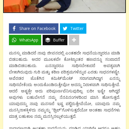
Share on Facebook
Twitter
WhatsApp
Buffer
ಮನಸ್ಸು ಮಾಡಿದರೆ ನಾವು ಜೀವನದಲ್ಲಿ ಎಂತಹದೇ ಸಾಧನೆಯನ್ನಾದರೂ ಮಾಡಿ
ಬಿಡಬಹುದು. ಅದರ ಮೂಲಕವೇ ಕೋಟ್ಯಾಂತರ ಹಣವನ್ನೂ ಸಂಪಾದನೆ
ಮಾಡಿಬಿಡಬಹುದು. ಏನನ್ನಾದರೂ ಸಾಧಿಸಬೇಕಾದರೆ ಅವಶ್ಯವಾಗಿ
ಬೇಕಾಗಿರುವುದು ಗುರಿ ಮತ್ತು ಕಠಿಣ ಪರಿಶ್ರಮಗಳೆನ್ನುವ ಎರಡು ಸಾಧನಗಳಷ್ಟೇ.
ಅವೆರಡರ ಜೊತೆಗಿನ ಕಮಿಟ್’ಮೆಂಟ್ ಸರಾಗವಾಗಿದ್ದಾಗ ಏನನ್ನು
ಸಾಧಿಸಬೇಕೆಂದು ಅಂದುಕೊಂಡಿರುತ್ತೇವೋ ಅದನ್ನು ನಿರಾಳವಾಗಿ ಸಾಧಿಸುತ್ತೇವೆ.
ಆದರೆ ಅಷ್ಟಕ್ಕೇ ಅದು ಪರಿಪೂರ್ಣವೆನಿಸುವುದಿಲ್ಲ. ಬರೀ ಇಷ್ಟೇ ಆಗಿದ್ದರೆ
ಅವುಗಳು ಬಹುಬೇಗನೆ ನಮ್ಮ ನೆನಪಿನಂಗಳದಿಂದ ಮಾಸಿ ಹೋಗುತ್ತದೆ.
ಯಾವುದನ್ನು ನಾವು ಮನಸಾರೆ ಇಷ್ಟ ಪಟ್ಟಿರುತ್ತೇವೆಯೋ, ಯಾವುದು ನಮ್ಮ
ಮನಸ್ಸಿನಾಳಕ್ಕಿಳಿದು ನಮ್ಮನ್ನು “ಥ್ರಿಲ್”ಗೊಳಿಸುತ್ತದೆಯೋ ಅಂತಹಾ ಸಾಧನೆಗಳು
ಮಾತ್ರ ಬಹುಕಾಲ ನಮ್ಮ ಮನಸ್ಸಿನಲ್ಲುಳಿಯುತ್ತದೆ.
ಸಾಧಾರಣವಾಗಿ ಅಂತಹಾ ಸಾಧನೆಯನ್ನು ಮಾಡಿದ ಯಾರಿಗೇ ಆದರೂ ಅಹಂ