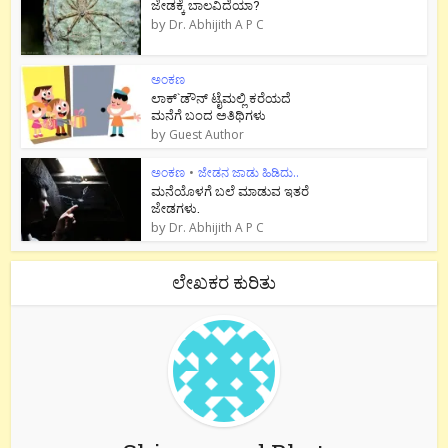
ಜೇಡಕ್ಕೆ ಬಾಲವಿದೆಯಾ?
by
Dr. Abhijith A P C
ಅಂಕಣ
ಲಾಕ್`ಡೌನ್ ಟೈಮಲ್ಲಿ ಕರೆಯದೆ
ಮನೆಗೆ ಬಂದ ಅತಿಥಿಗಳು
by
Guest Author
ಅಂಕಣ
•
ಜೇಡನ ಜಾಡು ಹಿಡಿದು..
ಮನೆಯೊಳಗೆ ಬಲೆ ಮಾಡುವ ಇತರೆ
ಜೇಡಗಳು.
by
Dr. Abhijith A P C
ಲೇಖಕರ ಕುರಿತು