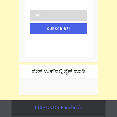
SUBSCRIBE!
One e-mail a week. We don't spam.
Don't forget to check the promotional
tab if you are using gmail.
ಫೇಸ್’ಬುಕ್’ನಲ್ಲಿ ಲೈಕ್ ಮಾಡಿ
Like Us On Facebook