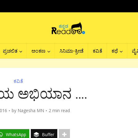
ಪ್ರಚಲಿತ
ಅಂಕಣ
ಸಿನಿಮಾ-ಕ್ರೀಡೆ
ಕವಿತೆ
ಕಥೆ
ವೈವ
ಕವಿತೆ
ೆಯ ಅಭಿಯಾನ ….
2016
by
Nagesha MN
2 min read
WhatsApp
Buffer