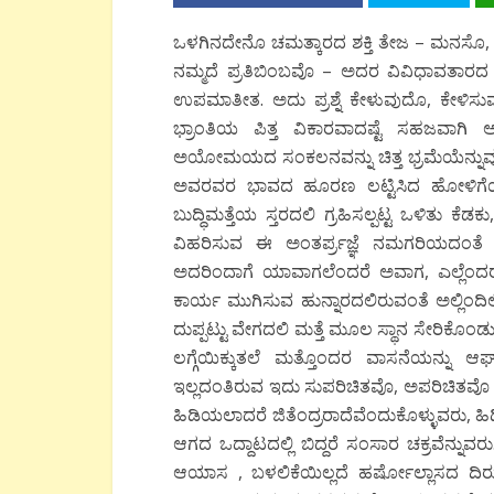
ಒಳಗಿನದೇನೊ ಚಮತ್ಕಾರದ ಶಕ್ತಿ ತೇಜ – ಮನಸೊ, 
ನಮ್ಮದೆ ಪ್ರತಿಬಿಂಬವೊ – ಅದರ ವಿವಿಧಾವತಾರದ ಅಗಣಿ
ಉಪಮಾತೀತ. ಅದು ಪ್ರಶ್ನೆ ಕೇಳುವುದೊ, ಕೇಳಿಸ
ಭ್ರಾಂತಿಯ ಪಿತ್ತ ವಿಕಾರವಾದಷ್ಟೆ ಸಹಜವಾಗಿ
ಅಯೋಮಯದ ಸಂಕಲನವನ್ನು ಚಿತ್ತ ಭ್ರಮೆಯೆನ್ನುವುದೊ, 
ಅವರವರ ಭಾವದ ಹೂರಣ ಲಟ್ಟಿಸಿದ ಹೋಳಿಗೆಯಂತ
ಬುದ್ಧಿಮತ್ತೆಯ ಸ್ತರದಲಿ ಗ್ರಹಿಸಲ್ಪಟ್ಟ ಒಳಿತು ಕೆಡಕು
ವಿಹರಿಸುವ ಈ ಅಂತರ್ಪ್ರಜ್ಞೆ ನಮಗರಿಯದಂತೆ ಆ
ಅದರಿಂದಾಗೆ ಯಾವಾಗಲೆಂದರೆ ಅವಾಗ, ಎಲ್ಲೆಂದರಲ್ಲ
ಕಾರ್ಯ ಮುಗಿಸುವ ಹುನ್ನಾರದಲಿರುವಂತೆ ಅಲ್ಲಿಂದಿಲ್ಲ
ದುಪ್ಪಟ್ಟು ವೇಗದಲಿ ಮತ್ತೆ ಮೂಲ ಸ್ಥಾನ ಸೇರಿಕೊಂಡು, ಮ
ಲಗ್ಗೆಯಿಕ್ಕುತಲೆ ಮತ್ತೊಂದರ ವಾಸನೆಯನ್ನು ಆಘ್ರ
ಇಲ್ಲದಂತಿರುವ ಇದು ಸುಪರಿಚಿತವೊ, ಅಪರಿಚಿತವೊ
ಹಿಡಿಯಲಾದರೆ ಜಿತೆಂದ್ರರಾದೆವೆಂದುಕೊಳ್ಳುವರು
ಆಗದ ಒದ್ದಾಟದಲ್ಲಿ ಬಿದ್ದರೆ ಸಂಸಾರ ಚಕ್ರವೆನ್ನುವರ
ಆಯಾಸ , ಬಳಲಿಕೆಯಿಲ್ಲದೆ ಹರ್ಷೋಲ್ಲಾಸದ ದಿರುಸು