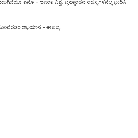
ದುಗಿದೆಯೊ ಏನೊ – ಅನಂತ ವಿಶ್ವ, ಬ್ರಹ್ಮಾಂಡದ ರಹಸ್ಯಗಳನೆಲ್ಲ ಭೇದಿಸಿ
ಕೊಂದೆರಡರ ಅಭಿಯಾನ – ಈ ಪದ್ಯ.