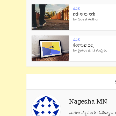
ಕವಿತೆ
ನಡೆ ನೀನು‌ ನಡೆ!
by
Guest Author
ಕವಿತೆ
ಕೇಳಿಸುವುದಿಲ್ಲ
by
ಶ್ರೀಕಲಾ ಹೆಗಡೆ ಕಂಬ್ಳಿಸರ
Nagesha MN
ನಾಗೇಶ ಮೈಸೂರು : ಓದಿದ್ದು ಇಂಜಿನಿ