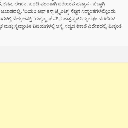
 ಕಥೆ, ಕವನ, ಲೇಖನ, ಹರಟೆ ಮುಂತಾಗಿ ಬರೆಯುವ ಹವ್ಯಾಸ - ಹೆಚ್ಚಾಗಿ
ಖಾಡದಲ್ಲಿ . 'ಥಿಯರಿ ಆಫ್ ಕನ್ಸ್ ಟ್ರೈಂಟ್ಸ್' ನೆಚ್ಚಿನ ಸಿದ್ದಾಂತಗಳಲ್ಲೊಂದು.
್ಲಿ ಹೆಚ್ಚು ಆಸಕ್ತಿ. 'ಗುಬ್ಬಣ್ಣ' ಹೆಸರಿನ ಪಾತ್ರ ಸೃಜಿಸಿದ್ದು ಲಘು ಹರಟೆಗಳ
್ಮಿಕ ಮತ್ತು ಸೈದ್ದಾಂತಿಕ ವಿಷಯಗಳಲ್ಲಿ ಆಸ್ಥೆ. ಸದ್ಯದ ಠಿಕಾಣೆ ವಿದೇಶದಲ್ಲಿ. ಮಿಕ್ಕಂತೆ