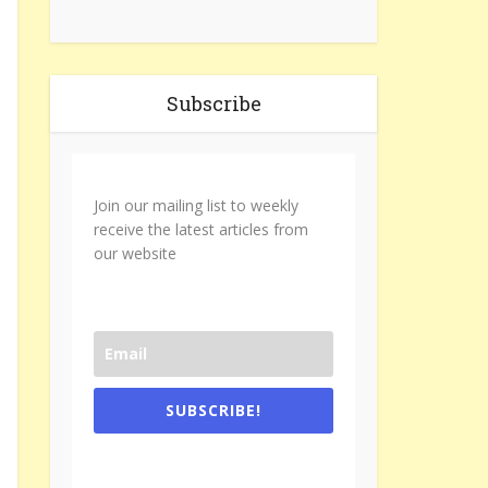
Subscribe
Join our mailing list to weekly
receive the latest articles from
our website
SUBSCRIBE!
One e-mail a week. We don't spam.
Don't forget to check the promotional
tab if you are using gmail.