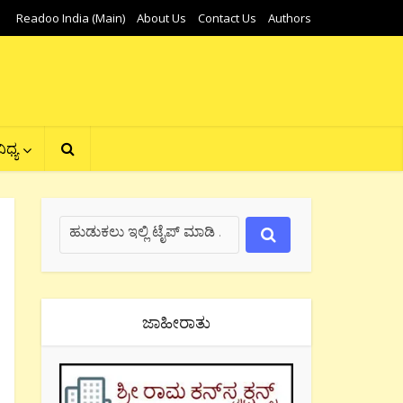
Readoo India (Main)
About Us
Contact Us
Authors
ಿಧ್ಯ
ಜಾಹೀರಾತು