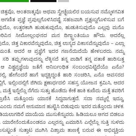
ಚಿತ್ತವೊ, ಅಂತರಾತ್ಮವೊ ಅಥವಾ ಸ್ವೇಚ್ಛೆಯಲಿರ ಬಯಸುವ ನಮ್ಮೊಳಗವಿತ
ತ ಪ್ರಜ್ಞೆ ಪ್ರಪುಲ್ಲಗೊಳಿಸಿದಷ್ಟೆ ಸಹಜವಾಗಿ ಪ್ರಕ್ಷುಬ್ದಗೊಳಿಸುವ ಬಗೆ
ುವುದೊ, ಉತ್ತರಕಾಗಿ ಹುಡುಕುವುದೊ, ಹುಡುಕಿಸುವುದೊ ಎಲ್ಲವು ಮನೊ
 ಅರಿವಿನ ಸೀಮೋಲ್ಲಂಘನದ ಮನ ದಿಗ್ಭ್ರಾಂತಿಯೂ ಹೌದು. ಅದರೆಲ್ಲ
ಚಿತ್ತ ವಿಕಾರವೆನ್ನುವುದೊ, ಚಿತ್ತ ಲಾಸ್ಯದ ವಿಕಾಸವೆನ್ನುವುದೊ – ಎಲ್ಲಾ
ೆ. ಆದರೆ ಆ ಪ್ರಜ್ಞೆಗೆ ಇದರ ಗಣನೆಯಿದೆಯೆ ಹೇಳಬರದು. ನಮ್ಮ
, ಸರಿ ತಪ್ಪುಗಳಾವುದನ್ನು ಲೆಕ್ಕಿಸದೆ ತನ್ನ ಪಾಡಿಗೆ ತನ್ನ ಪತಾಕೆ ಹಾರಿಸುತ್ತ
 ವಿಶ್ವಪ್ರಜ್ಞೆಯ ಜತೆಗೆ ಅನಿರ್ಬಂಧಿತ ಸಂಬಂಧವಿಟ್ಟಿದೆಯೊ ಏನೊ?
ಿ, ಹೇಗೆಂದರೆ ಹಾಗೆ ಇದ್ದಕ್ಕಿದ್ದಂತೆ ಹಾರಿ ಸಂಚರಿಸಿ, ಏನೊ ಅವಸರದ
ಿಗೆ, ಇಲ್ಲಿಂದಲ್ಲಿಗೆ ಜಿಗಿದು ಕ್ಷಣಾರ್ಧದಲಿ ಸಹಸ್ರ ಯೋಜನ ಕ್ರಮಿಸಿ, ಅದರ
ತ್ತೆ ಇನ್ನೆಲ್ಲೊ ನೆಗೆದು ಸುತ್ತು ಹೊಡೆದು ಕೇಕೆ ಹಾಕಿ ಕುಣಿದು ಮತ್ತೆ ತವರಿಗೆ
ಾಣಿಸಿ ಮತ್ತೊಂದು ಯಾನಕೆ ಸಿದ್ದವಾಗುತ್ತದೆ. ಸದಾ ನಮ್ಮಲ್ಲೆ ಇದ್ದೂ,
 ಎಂದು ನಮಗೆ ಅನುಮಾನ ಹುಟ್ಟಿಸಿ ಬಿಡುವುದು ಇದರ ಮತ್ತೊಂದು ಚಳಕ.
, ಹಿಡಿಯಲಾಗದಿರೆ ಮಾಯೆಯ ಮುಸುಕೆನ್ನುವರು. ಹಿಡಿಯಲೂ ಆಗದ ಬಿಡಲೂ
ು. ಯಾರೇನೆಂದುಕೊಂಡರೂ ಎಲ್ಲರನ್ನು ಏಮಾರಿಸಿ ಎಲ್ಲೆಲ್ಲೊ ಸುತ್ತಿ ಸುಳಿದು
ಟ್ಟಂತೆ ಸುತ್ತಾಟ ಮುಗಿಸಿ ವಿಶ್ರಾಮ ತಾಣಕ್ಕೆ ಬರುವ ಈ ಅಭಿವ್ಯಕ್ತಿಯ