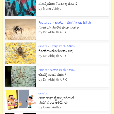
ಸಮಸ್ಯೆಯೆಂದರೆ ಸಾವಲ್ಲ, ಜೀವನ
by
Manu Vaidya
Featured
•
ಅಂಕಣ
•
ಜೇಡನ ಜಾಡು ಹಿಡಿದು..
ಗೋಡೆಯ ಮೇಲಿನ ಜೇಡ- ಭಾಗ ೨
by
Dr. Abhijith A P C
ಅಂಕಣ
•
ಜೇಡನ ಜಾಡು ಹಿಡಿದು..
ಗೋಡೆಯ ಮೇಲೊಂದು ಚಕ್ರ
by
Dr. Abhijith A P C
ಅಂಕಣ
•
ಜೇಡನ ಜಾಡು ಹಿಡಿದು..
ಜೇಡಕ್ಕೆ ಬಾಲವಿದೆಯಾ?
by
Dr. Abhijith A P C
ಅಂಕಣ
ಲಾಕ್`ಡೌನ್ ಟೈಮಲ್ಲಿ ಕರೆಯದೆ
ಮನೆಗೆ ಬಂದ ಅತಿಥಿಗಳು
by
Guest Author