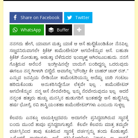
Share on Facebook
Twitter
WhatsApp
Buffer
ನನಗದು ಹೇಗೆ, ಯಾವಾಗ ಮತ್ತು ಯಾಕೆ ಆ ಆಸೆ ಹುಟ್ಟಿಕೊಂಡಿತೋ ನೆನಪಿಲ್ಲ.
ಸಣ್ಣವನಿರುವಾಗಲೇ ಕ್ರಿಕೆಟ್ ಕಾಮೆಂಟೇಟರ್ ಆಗಬೇಕೆನ್ನುವ ಆಸೆ. ಬಹುಶಃ
ಕ್ರಿಕೆಟ್ ನೋಡುತ್ತಾ, ಆಡುತ್ತಾ ಬೆಳೆದುದರ ಇಂಪ್ಯಾಕ್ಟ್ ಆಗಿರಲೂಬಹುದು. ನನಗೆ
ಗೊತ್ತಿರುವ ಅರೆಬರೆ ಇಂಗ್ಲೀಷಿನಲ್ಲೇ ಬಾಯಿಗೆ ಬಂದಿದ್ದನ್ನು ಒದರುವುದು
ಈಗಲೂ ನನ್ನ ಗೀಳಾಗಿ ಬಿಟ್ಟಿದೆ. ಅವಾಗೆಲ್ಲ “ಬೌಂಡ್ರೀ ಕೇ ಬಾಹರ್ ಚಾರ್ ರನ್..”
ಎನ್ನುವ ಜನಪ್ರಿಯ ರೇಡಿಯೋ ಕಾಮೆಂಟರಿಯನ್ನು ಅದೆಷ್ಟು ಬಾರಿ ಗಂಟಲು
ಹರಿದುಕೊಂಡು ಅನುಕರಿಸಿದ್ದೇನೋ ಲೆಕ್ಕವೇ ಇಲ್ಲ. . ಕಾಮೆಂಟೇಟರ್
ಆಗಬೇಕೆನ್ನುವ ನನ್ನ ಆಸೆ ನೇರವೇರಿಲ್ಲ, ಇನ್ನು ನೆರವೇರುವುದೂ ಇಲ್ಲ. ಆದರೆ
ನನ್ನಂತ ಹತ್ತಾರು ಹುಚ್ಚು ಮನಸ್ಸಿನ ಹುಡುಗರಿಗೆ ಇಂತಹದ್ದೇ ಆಸೆ ಹುಟ್ಟಿಸಿದ್ದು
ಹರ್ಷ ಭೋಗ್ಲೆ, ರವಿ ಶಾಸ್ತ್ರಿಯಂತಹಾ ಕಾಮೆಂಟೇಟರ್’ಗಳು ಎಂಬುದು ಸುಳ್ಳಲ್ಲ.
ಕೆಲವರು ಏನಕ್ಕೂ ಲಾಯಕ್ಕಿಲ್ಲದವರು ಅದಾಗಲೇ ಪ್ರಸಿದ್ಧವಾಗಿರುವ ಸ್ಥಾನಕ್ಕೆ
ಬಂದು ಮುಂದೆ ತಾವೂ ಪ್ರಸಿದ್ದರಾಗುತ್ತಾರೆ. ಕೆಲವೇ ಕೆಲವರು ಮಾತ್ರ ತಮ್ಮದೇ
ವರ್ಚಸ್ಸಿನಿಂದ ತಾವು ಕೂತಿರುವ ಸ್ಥಾನಕ್ಕೆ ವರ್ಚಸ್ಸನ್ನು ತಂದು ಕೊಡುತ್ತಾರೆ.
ಎಷ್ಟೆಂದರೆ ಸಾಮಾನ್ಯರು ಆಸೆ ಪಟ್ಟುಕೊಳ್ಳಬೇಕು “ನಾನೂ ಆ ಸ್ಥಾನಕ್ಕೆ