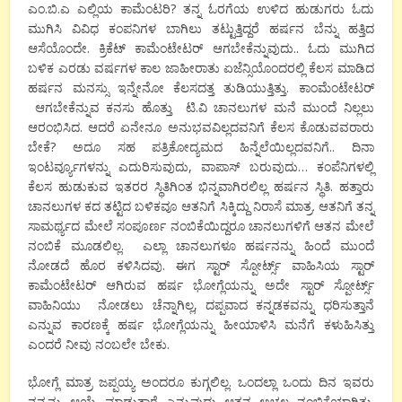
ಎಂ.ಬಿ.ಎ ಎಲ್ಲಿಯ ಕಾಮೆಂಟರಿ? ತನ್ನ ಓರಗೆಯ ಉಳಿದ ಹುಡುಗರು ಓದು
ಮುಗಿಸಿ ವಿವಿಧ ಕಂಪನಿಗಳ ಬಾಗಿಲು ತಟ್ಟುತ್ತಿದ್ದರೆ ಹರ್ಷನ ಬೆನ್ನು ಹತ್ತಿದ
ಆಸೆಯೊಂದೇ. ಕ್ರಿಕೆಟ್ ಕಾಮೆಂಟೇಟರ್ ಆಗಬೇಕೆನ್ನುವುದು.. ಓದು ಮುಗಿದ
ಬಳಿಕ ಎರಡು ವರ್ಷಗಳ ಕಾಲ ಜಾಹೀರಾತು ಏಜೆನ್ಸಿಯೊಂದರಲ್ಲಿ ಕೆಲಸ ಮಾಡಿದ
ಹರ್ಷನ ಮನಸ್ಸು ಇನ್ನೇನೋ ಕೆಲಸದತ್ತ ತುಡಿಯುತ್ತಿತ್ತು. ಕಾಂಮೆಂಟೇಟರ್
ಆಗಬೇಕೆನ್ನುವ ಕನಸು ಹೊತ್ತು ಟಿ.ವಿ ಚಾನಲುಗಳ ಮನೆ ಮುಂದೆ ನಿಲ್ಲಲು
ಆರಂಭಿಸಿದ. ಆದರೆ ಏನೇನೂ ಅನುಭವವಿಲ್ಲದವನಿಗೆ ಕೆಲಸ ಕೊಡುವವರಾರು
ಬೇಕೆ? ಅದೂ ಸಹ ಪತ್ರಿಕೋದ್ಯಮದ ಹಿನ್ನೆಲೆಯಿಲ್ಲದವನಿಗೆ.. ದಿನಾ
ಇಂಟರ್ವ್ಯೂಗಳನ್ನು ಎದುರಿಸುವುದು, ವಾಪಾಸ್ ಬರುವುದು… ಕಂಪೆನಿಗಳಲ್ಲಿ
ಕೆಲಸ ಹುಡುಕುವ ಇತರರ ಸ್ಥಿತಿಗಿಂತ ಭಿನ್ನವಾಗಿರಲಿಲ್ಲ ಹರ್ಷನ ಸ್ಥಿತಿ. ಹತ್ತಾರು
ಚಾನಲುಗಳ ಕದ ತಟ್ಟಿದ ಬಳಿಕವೂ ಆತನಿಗೆ ಸಿಕ್ಕಿದ್ದು ನಿರಾಸೆ ಮಾತ್ರ. ಆತನಿಗೆ ತನ್ನ
ಸಾಮರ್ಥ್ಯದ ಮೇಲೆ ಸಂಪೂರ್ಣ ನಂಬಿಕೆಯಿದ್ದರೂ ಚಾನಲುಗಳಿಗೆ ಆತನ ಮೇಲೆ
ನಂಬಿಕೆ ಮೂಡಲಿಲ್ಲ. ಎಲ್ಲಾ ಚಾನಲುಗಳೂ ಹರ್ಷನನ್ನು ಹಿಂದೆ ಮುಂದೆ
ನೋಡದೆ ಹೊರ ಕಳಿಸಿದವು. ಈಗ ಸ್ಟಾರ್ ಸ್ಪೋರ್ಟ್ಸ್ ವಾಹಿಸಿಯ ಸ್ಟಾರ್
ಕಾಮೆಂಟೇಟರ್ ಆಗಿರುವ ಹರ್ಷ ಭೋಗ್ಲೆಯನ್ನು ಅದೇ ಸ್ಟಾರ್ ಸ್ಪೋರ್ಟ್ಸ್
ವಾಹಿನಿಯು ನೋಡಲು ಚೆನ್ನಾಗಿಲ್ಲ, ದಪ್ಪವಾದ ಕನ್ನಡಕವನ್ನು ಧರಿಸುತ್ತಾನೆ
ಎನ್ನುವ ಕಾರಣಕ್ಕೆ ಹರ್ಷ ಭೋಗ್ಲೆಯನ್ನು ಹೀಯಾಳಿಸಿ ಮನೆಗೆ ಕಳುಹಿಸಿತ್ತು
ಎಂದರೆ ನೀವು ನಂಬಲೇ ಬೇಕು.
ಭೋಗ್ಲೆ ಮಾತ್ರ ಜಪ್ಪಯ್ಯ ಅಂದರೂ ಕುಗ್ಗಲಿಲ್ಲ. ಒಂದಲ್ಲಾ ಒಂದು ದಿನ ಇವರು
ನನ್ನನ್ನು ಆಯ್ಕೆ ಮಾಡುತ್ತಾರೆ ಎನ್ನುವುದು ಆತನ ಅಚಲ ನಂಬಿಕೆಯಾಗಿತ್ತು.