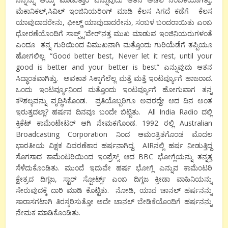
ಮೆಕಾನಿಕಲ್,ಸಿವಿಲ್ ಇಂಜಿನಿಯರಿಂಗ್ ಮಾಡಿ ಕೆಲಸ ಸಿಗದೆ ಕಡೆಗೆ ಕೆಲಸ
ಯಾವುದಾದರೇನು, ಫೀಲ್ಡ್ ಯಾವುದಾದರೇನು, ಸಂಬಳ ಬಂದರಾಯಿತು ಎಂಬ
ಧೋರಣೆಯೊಂದಿಗೆ ಸಾಪ್ಪ್ಟ್’ವೇರ್’ನತ್ತ ಮುಖ ಮಾಡುವ ಇಂಜಿನಿಯರುಗಳಂತೆ
ಎಂದೂ ತನ್ನ ಗುರಿಯಿಂದ ವಿಮುಖನಾಗಿ ಮತ್ತೊಂದು ಗುರಿಯೆಡೆಗೆ ತಪ್ಪಿಯೂ
ಹೋಗಲಿಲ್ಲ. “Good better best, Never let it rest, until your
good is better and your better is best” ಎನ್ನುವುದು ಆತನ
ಸಿದ್ಧಾಂತವಾಗಿತ್ತು. ಅವಕಾಶ ಸಿಕ್ಕಾಗೆಲೆಲ್ಲ ಮತ್ತೆ ಮತ್ತೆ ಇಂಟರ್ವ್ಯೂಗೆ ಹಾಜರಾದ.
ಒಂದು ಇಂಟರ್ವ್ಯೂನಿಂದ ಮತ್ತೊಂದು ಇಂಟರ್ವ್ಯೂಗೆ ಹೋಗುವಾಗ ತನ್ನ
ಕೌಶಲ್ಯವನ್ನು ವೃದ್ಧಿಸಿಕೊಂಡ. ಪ್ರತಿಯೊಬ್ಬರಿಗೂ ಅವರದ್ದೇ ಆದ ದಿನ ಅಂತ
ಇರುತ್ತದಲ್ಲಾ? ಹರ್ಷನ ದಿನವೂ ಬಂದೇ ಬಿಟ್ಟಿತು. All India Radio ದಲ್ಲಿ
ಕ್ರಿಕೆಟ್ ಕಾಮೆಂಟೇಟರ್ ಆಗಿ ನೇಮಕಗೊಂಡ. 1992 ರಲ್ಲಿ Australian
Broadcasting Corporation ನಿಂದ ಆಮಂತ್ರಿತಗೊಂಡ ಮೊದಲ
ಭಾರತೀಯ ವಿಕ್ಷಕ ವಿವರಣೆಕಾರ ಹರ್ಷನಾಗಿದ್ದ. AIRನಲ್ಲಿ ಹರ್ಷ ನೀಡುತ್ತಿದ್ದ
ಸೊಗಸಾದ ಕಾಮೆಂಟರಿಯಿಂದ ಇಂಪ್ರೆಸ್ಸ್ ಆದ BBC ಭೋಗ್ಲೆಯನ್ನು ತನ್ನತ್ತ
ಸೆಳೆದುಕೊಂಡಿತು. ಮುಂದೆ ಇದುವೇ ಹರ್ಷ ಭೋಗ್ಲೆ ಎನ್ನುವ ಕಾಮೆಂಟರಿ
ಕ್ಷೇತ್ರದ ದಿಗ್ಗಜ, ಸ್ಟಾರ್ ಸ್ಪೋರ್ಟ್ಸ್ ಎಂಬ ದಿಗ್ಗಜ ಕ್ರೀಡಾ ವಾಹಿನಿಯನ್ನು
ಸೇರುವುದಕ್ಕೆ ದಾರಿ ಮಾಡಿ ಕೊಟ್ಟಿತು. ನೋಡಿ, ಯಾವ ಚಾನಲ್ ಹರ್ಷನನ್ನು
ಸಾರಾಸಗಟಾಗಿ ತಿರಸ್ಕರಿಸುತ್ತೋ ಅದೇ ಚಾನಲ್ ಬೇಡಿಕೆಯೊಂದಿಗೆ ಹರ್ಷನನ್ನು
ನೇಮಕ ಮಾಡಿಕೊಂಡಿತು.