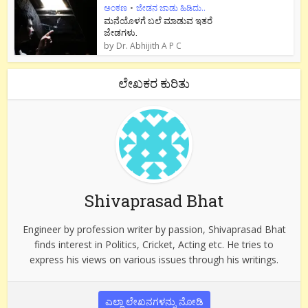
ಅಂಕಣ
•
ಜೇಡನ ಜಾಡು ಹಿಡಿದು..
ಮನೆಯೊಳಗೆ ಬಲೆ ಮಾಡುವ ಇತರೆ
ಜೇಡಗಳು.
by
Dr. Abhijith A P C
ಲೇಖಕರ ಕುರಿತು
Shivaprasad Bhat
Engineer by profession writer by passion, Shivaprasad Bhat
finds interest in Politics, Cricket, Acting etc. He tries to
express his views on various issues through his writings.
ಎಲ್ಲಾ ಲೇಖನಗಳನ್ನು ನೋಡಿ