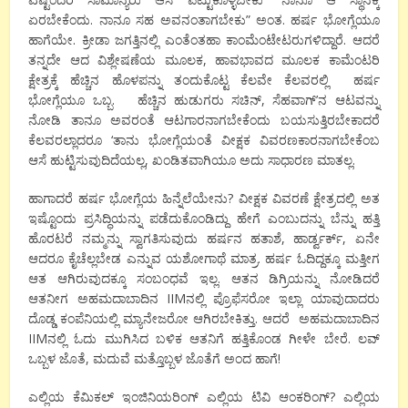
ಏರಬೇಕೆಂದು. ನಾನೂ ಸಹ ಅವನಂತಾಗಬೇಕು” ಅಂತ. ಹರ್ಷ ಭೋಗ್ಲೆಯೂ
ಹಾಗೆಯೇ. ಕ್ರೀಡಾ ಜಗತ್ತಿನಲ್ಲಿ ಎಂತೆಂತಹಾ ಕಾಂಮೆಂಟೇಟರುಗಳಿದ್ದಾರೆ. ಆದರೆ
ತನ್ನದೇ ಆದ ವಿಶ್ಲೇಷಣೆಯ ಮೂಲಕ, ಹಾವಭಾವದ ಮೂಲಕ ಕಾಮೆಂಟರಿ
ಕ್ಷೇತ್ರಕ್ಕೆ ಹೆಚ್ಚಿನ ಹೊಳಪನ್ನು ತಂದುಕೊಟ್ಟ ಕೆಲವೇ ಕೆಲವರಲ್ಲಿ ಹರ್ಷ
ಭೋಗ್ಲೆಯೂ ಒಬ್ಬ. ಹೆಚ್ಚಿನ ಹುಡುಗರು ಸಚಿನ್, ಸೆಹವಾಗ್’ನ ಆಟವನ್ನು
ನೋಡಿ ತಾನೂ ಅವರಂತೆ ಆಟಗಾರನಾಗಬೇಕೆಂದು ಬಯಸುತ್ತಿರಬೇಕಾದರೆ
ಕೆಲವರಲ್ಲಾದರೂ ‘ತಾನು ಭೋಗ್ಲೆಯಂತೆ ವೀಕ್ಷಕ ವಿವರಣಕಾರನಾಗಬೇಕೆಂಬ
ಆಸೆ ಹುಟ್ಟಿಸುವುದಿದೆಯಲ್ಲ, ಖಂಡಿತವಾಗಿಯೂ ಅದು ಸಾಧಾರಣ ಮಾತಲ್ಲ.
ಹಾಗಾದರೆ ಹರ್ಷ ಭೋಗ್ಲೆಯ ಹಿನ್ನೆಲೆಯೇನು? ವೀಕ್ಷಕ ವಿವರಣೆ ಕ್ಷೇತ್ರದಲ್ಲಿ ಅತ
ಇಷ್ಟೊಂದು ಪ್ರಸಿದ್ಧಿಯನ್ನು ಪಡೆದುಕೊಂಡಿದ್ದು ಹೇಗೆ ಎಂಬುದನ್ನು ಬೆನ್ನು ಹತ್ತಿ
ಹೊರಟರೆ ನಮ್ಮನ್ನು ಸ್ವಾಗತಿಸುವುದು ಹರ್ಷನ ಹತಾಶೆ, ಹಾರ್ಡ್ವರ್ಕ್, ಏನೇ
ಆದರೂ ಕೈಚೆಲ್ಲಬೇಡ ಎನ್ನುವ ಯಶೋಗಾಥೆ ಮಾತ್ರ. ಹರ್ಷ ಓದಿದ್ದಕ್ಕೂ ಮತ್ತೀಗ
ಆತ ಆಗಿರುವುದಕ್ಕೂ ಸಂಬಂಧವೆ ಇಲ್ಲ. ಆತನ ಡಿಗ್ರಿಯನ್ನು ನೋಡಿದರೆ
ಆತನೀಗ ಅಹಮದಾಬಾದಿನ IIMನಲ್ಲಿ ಪ್ರೊಫೆಸರೋ ಇಲ್ಲಾ ಯಾವುದಾದರು
ದೊಡ್ಡ ಕಂಪೆನಿಯಲ್ಲಿ ಮ್ಯಾನೇಜರೋ ಆಗಿರಬೇಕಿತ್ತು. ಆದರೆ ಅಹಮದಾಬಾದಿನ
IIMನಲ್ಲಿ ಓದು ಮುಗಿಸಿದ ಬಳಿಕ ಆತನಿಗೆ ಹತ್ತಿಕೊಂಡ ಗೀಳೇ ಬೇರೆ. ಲವ್
ಒಬ್ಬಳ ಜೊತೆ, ಮದುವೆ ಮತ್ತೊಬ್ಬಳ ಜೊತೆಗೆ ಅಂದ ಹಾಗೆ!
ಎಲ್ಲಿಯ ಕೆಮಿಕಲ್ ಇಂಜಿನಿಯರಿಂಗ್ ಎಲ್ಲಿಯ ಟಿವಿ ಆಂಕರಿಂಗ್? ಎಲ್ಲಿಯ