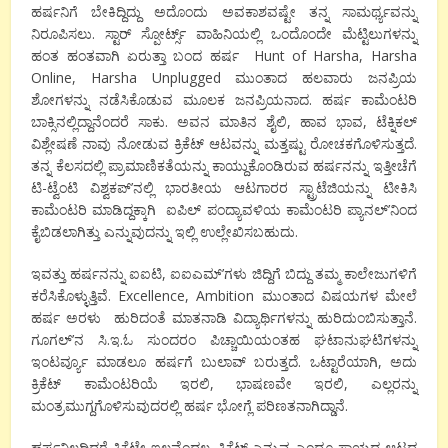
ಹರ್ಷನಿಗೆ ಬೇಕಿದ್ದಿದ್ದು ಅದೊಂದು ಅವಕಾಶವಷ್ಟೇ ತನ್ನ ಸಾಮರ್ಥ್ಯವನ್ನು
ನಿರೂಪಿಸಲು. ಸ್ಟಾರ್ ಸ್ಪೋರ್ಟ್ಸ್ ವಾಹಿನಿಯಲ್ಲಿ ಒಂದೊಂದೇ ಮೆಟ್ಟಿಲುಗಳನ್ನು
ಹಂತ ಹಂತವಾಗಿ ಏರುತ್ತಾ ಬಂದ ಹರ್ಷ Hunt of Harsha, Harsha
Online, Harsha Unplugged ಮುಂತಾದ ಹಲವಾರು ಜನಪ್ರಿಯ
ಶೋಗಳನ್ನು ನಡೆಸಿಕೊಡುವ ಮೂಲಕ ಜನಪ್ರಿಯನಾದ. ಹರ್ಷ ಕಾಮೆಂಟರಿ
ಬಾಕ್ಸಿನಲ್ಲಿದ್ದಾನೆಂದರೆ ಸಾಕು. ಅವನ ಮಾತಿನ ಶೈಲಿ, ಹಾವ ಭಾವ, ಟೆಕ್ನಿಕಲ್
ವಿಶ್ಲೇಷಣೆ ನಾವು ನೋಡುವ ಕ್ರಿಕೆಟ್ ಆಟವನ್ನು ಮತ್ತಷ್ಟು ರೋಚಕಗೊಳಿಸುತ್ತದೆ.
ತನ್ನ ಕೆಲಸದಲ್ಲಿ ಪ್ರಾಮಾಣಿಕತೆಯನ್ನು ಕಾಯ್ದುಕೊಂಡಿರುವ ಹರ್ಷನನ್ನು ಇತ್ತೀಚೆಗೆ
ಟಿ-ಟ್ವೆಂಟಿ ವಿಶ್ವಕಪ್’ನಲ್ಲಿ ಭಾರತೀಯ ಆಟಗಾರರ ಸ್ಟ್ರಾಟೆಜಿಯನ್ನು ಟೀಕಿಸಿ
ಕಾಮೆಂಟರಿ ಮಾಡಿದ್ದಕ್ಕಾಗಿ ಐಪಿಲ್ ಪಂದ್ಯಾವಳಿಯ ಕಾಮೆಂಟರಿ ಪ್ಯಾನಲ್’ನಿಂದ
ಕೈಬಿಡಲಾಗಿತ್ತು ಎನ್ನುವುದನ್ನು ಇಲ್ಲಿ ಉಲ್ಲೇಖಿಸಬಹುದು.
ಇವತ್ತು ಹರ್ಷನನ್ನು ಐಐಟಿ, ಐಐಎಮ್’ಗಳು ಜಿದ್ದಿಗೆ ಬಿದ್ದು ತಮ್ಮ ಕಾಲೇಜುಗಳಿಗೆ
ಕರೆಸಿಕೊಳ್ಳುತ್ತಿವೆ. Excellence, Ambition ಮುಂತಾದ ವಿಷಯಗಳ ಮೇಲೆ
ಹರ್ಷ ಅರಳು ಹುರಿದಂತೆ ಮಾತನಾಡಿ ವಿದ್ಯಾರ್ಥಿಗಳನ್ನು ಹುರಿದುಂಬಿಸುತ್ತಾನೆ.
ಗೂಗಲ್’ನ ಸಿ.ಇ.ಓ ಸುಂದರಂ ಪಿಚ್ಚಾಯಿಯಂತಹ ಘಟಾನುಘಟಿಗಳನ್ನು
ಇಂಟರ್ವ್ಯೂ ಮಾಡಲೂ ಹರ್ಷಗೆ ಬುಲಾವ್ ಬರುತ್ತದೆ. ಒಟ್ಟಾರೆಯಾಗಿ, ಅದು
ಕ್ರಿಕೆಟ್ ಕಾಮೆಂಟರಿಯೆ ಇರಲಿ, ಭಾಷಣವೇ ಇರಲಿ, ಎಲ್ಲರನ್ನು
ಮಂತ್ರಮುಗ್ದಗೊಳಿಸುವುದರಲ್ಲಿ ಹರ್ಷ ಭೋಗ್ಲೆ ಪರಿಣತನಾಗಿದ್ಡಾನೆ.
ಹರ್ಷನಿಲ್ಲದಿದ್ದರೆ ಕ್ರಿಕೆಟ್ಟೇ ಇಲ್ಲವೆಂದಲ್ಲ. ಕ್ರಿಕೆಟ್ ಎನ್ನುವ ಎಂದೂ ಸಾಯದ ಆಟದ