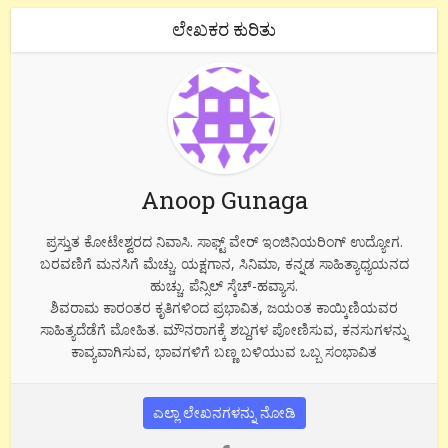
ಲೇಖಕರ ಕುರಿತು
Anoop Gunaga
ಪ್ರಸ್ತುತ ಕೋಟೇಶ್ವರದ ನಿವಾಸಿ. ಸಾಫ್ಟ್ ವೇರ್ ಇಂಜಿನಿಯರಿಂಗ್ ಉದ್ಯೋಗ.
ಬರವಣಿಗೆ ಮನಸಿಗೆ ಮೆಚ್ಚು. ಯಕ್ಷಗಾನ, ಸಿನಿಮಾ, ಕನ್ನಡ ಸಾಹಿತ್ಯಾಧ್ಯಯನದ
ಹುಚ್ಚು. ಪೆನ್ಸಿಲ್ ಸ್ಕೆಚ್-ಹವ್ಯಾಸ.
ಶಿವರಾಮ ಕಾರಂತರ ಕೃತಿಗಳಿಂದ ಪ್ರಭಾವಿತ, ಜಯಂತ ಕಾಯ್ಕಿಣಿಯವರ
ಸಾಹಿತ್ಯದೆಡೆಗೆ ಮೋಹಿತ. ಮೌನರಾಗಕ್ಕೆ ಶಬ್ದಗಳ ಪೋಣಿಸುವ, ಕನಸುಗಳನ್ನು
ಕಾವ್ಯವಾಗಿಸುವ, ಭಾವಗಳಿಗೆ ಬಣ್ಣ ಬಳಿಯುವ ಒಬ್ಬ ಸಂಭಾವಿತ
ಎಲ್ಲಾ ಲೇಖನಗಳನ್ನು ನೋಡಿ