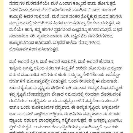
ನೆನಪುಗಳ ಮೆರವಣಿಗೆಯೇ ಮಳೆ ಎಂದಾಗ ಕಣ್ಮುಂದೆ ಹಾದು ಹೋಗುತ್ತದೆ.
“ಮಳೆ ನಿಂತು ಹೋದ ಮೇಲೆ ಹನಿಯೊಂದು ಮೂಡಿದೆ…” ಎಂಬ ಜಯಂತ್
ಕಾಯ್ಕಿಣಿ ಅವರ ಸಾಲಿನಂತೆ, ಮಳೆ ನಿಂತ ನಂತರ ತೊಟ್ಟಿಕ್ಕುವ ಮರದ ಹನಿಗಳು
ನಮ್ಮ ಮನಸಲ್ಲಿ ಹುದುಗಿರುವ ತೀರದ ಬಯಕೆಗಳನ್ನು ಕೆಣಕುವಂತಿರುತ್ತದೆ. ಈ
ಮಳೆಯೇ ಹಾಗೆ, ತನ್ನ ಹನಿಗಳ ಸ್ಪರ್ಷದಿಂದ ಎಲ್ಲವನ್ನೂ ಹಸಿರಾಗಿಸುತ್ತದೆ, ಬತ್ತಿದ
ನೆಲವಾದರೂ ಸರಿ, ಹೃದಯವಾದರೂ ಸರಿ. ಬತ್ತಿದ ನೆಲ ಚಿಗುರೆಲೆಗಳಿಂದ,
ಹುಲ್ಲುಹಾಸಿನಿಂದ ಹಸಿರಾದರೆ, ಬತ್ತಿದೆದೆ ಹಳೆಯ ನೆನಪುಗಳಿಂದ,
ಹೊಸಭಾವಗಳಿಂದ ಹಸಿರಾಗುತ್ತದೆ.
ಮಳೆ ಅಂದರೆ ಪ್ರೀತಿ, ಮಳೆ ಅಂದರೆ ಲವಲವಿಕೆ, ಮಳೆ ಅಂದರೆ ಹೊಸತನ;
ಇನ್ನೇನು ಜಗತ್ತು ರವಿಯ ಕಿರಣಗಳ ತೀಕ್ಷ್ಣತೆಗೆ ಉರಿದೇ ಹೋಯಿತು ಎನ್ನುವಾಗ
ಬರುವ ಮುಂಗಾರಿನ ಹನಿಗಳು ಬಹುಶಃ ನಮ್ಮನ್ನೂ ಸೇರಿಸಿಕೊಂಡು ಅದೆಷ್ಟೋ
ಜೀವಿಗಳಿಗೆ ಮರುಜನ್ಮವನ್ನೇ ನೀಡುತ್ತವೆ. ಒಂದು ರೀತಿಯಲ್ಲಿ ಈ ಮುಂಗಾರು,
ಕಾಣದ ಕೈಯೊಂದು ಸೃಷ್ಟಿಯ ಜೀವಿಗಳಿಗಾಗಿ ಮಾಡುವ ಅಮೃತ ಸಿಂಚನವಿದ್ದಂತೆ.
ತನ್ನ ಸೃಷ್ಟಿಗೆ ಬೇಕಾದದ್ದೆಲ್ಲವೂ ಬೇಕಾದ ಸಮಯದಲ್ಲಿ ಸರಿಯಾಗಿ ದೊರಕುವಂತೆ
ರೂಪಿಸಿರುವ ಆ ಸೃಷ್ಟಿಕರ್ತ ಎಂಬ ಮಾಸ್ಟರ್ಮೈಂಡ್’ಗೆ ನನ್ನದೊಂದು ಸಲಾಮ್
ಹಾಗೂ ಒಂದು ಮನಃಪೂರ್ವಕ ಧನ್ಯವಾದ. ಈ ಅದ್ಭುತ ಸೃಷ್ಟಿಯ ಅತ್ಯಪೂರ್ವ
ಭಾಗವಾದ ಮಳೆ ಎಲ್ಲರಿಗೂ ಆತ್ಮೀಯ. ಈ ಹನಿಗಳು ನಮ್ಮ ಹಾಗೂ ಈ ಸುಂದರ
ಪ್ರಕೃತಿಯ ನಡುವಿನ ಬಾಂಧವ್ಯವನ್ನು ಗಟ್ಟಿಗೊಳಿಸುತ್ತವೆ. ಈ ಜಗತ್ತನ್ನು ಪ್ರೀತಿಸಲು
ಪ್ರೇರೇಪಿಸುತ್ತವೆ. ಆ ಮೂಲಕ ಜೀವನಪ್ರೀತಿಯನ್ನು ಮೂಡಿಸುತ್ತದೆ. ಭಾವಗಳು