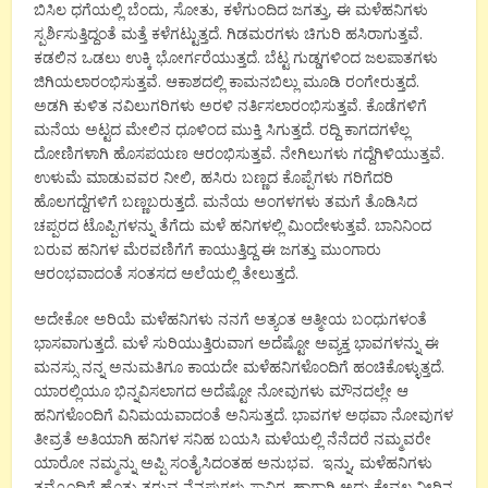
ಬಿಸಿಲ ಧಗೆಯಲ್ಲಿ ಬೆಂದು, ಸೋತು, ಕಳೆಗುಂದಿದ ಜಗತ್ತು, ಈ ಮಳೆಹನಿಗಳು
ಸ್ಪರ್ಶಿಸುತ್ತಿದ್ದಂತೆ ಮತ್ತೆ ಕಳೆಗಟ್ಟುತ್ತದೆ. ಗಿಡಮರಗಳು ಚಿಗುರಿ ಹಸಿರಾಗುತ್ತವೆ.
ಕಡಲಿನ ಒಡಲು ಉಕ್ಕಿ ಭೋರ್ಗರೆಯುತ್ತದೆ. ಬೆಟ್ಟ ಗುಡ್ಡಗಳಿಂದ ಜಲಪಾತಗಳು
ಜಿಗಿಯಲಾರಂಭಿಸುತ್ತವೆ. ಆಕಾಶದಲ್ಲಿ ಕಾಮನಬಿಲ್ಲು ಮೂಡಿ ರಂಗೇರುತ್ತದೆ.
ಅಡಗಿ ಕುಳಿತ ನವಿಲುಗರಿಗಳು ಅರಳಿ ನರ್ತಿಸಲಾರಂಭಿಸುತ್ತವೆ. ಕೊಡೆಗಳಿಗೆ
ಮನೆಯ ಅಟ್ಟದ ಮೇಲಿನ ಧೂಳಿಂದ ಮುಕ್ತಿ ಸಿಗುತ್ತದೆ. ರದ್ದಿ ಕಾಗದಗಳೆಲ್ಲ
ದೋಣಿಗಳಾಗಿ ಹೊಸಪಯಣ ಆರಂಭಿಸುತ್ತವೆ. ನೇಗಿಲುಗಳು ಗದ್ದೆಗಿಳಿಯುತ್ತವೆ.
ಉಳುಮೆ ಮಾಡುವವರ ನೀಲಿ, ಹಸಿರು ಬಣ್ಣದ ಕೊಪ್ಪೆಗಳು ಗರಿಗೆದರಿ
ಹೊಲಗದ್ದೆಗಳಿಗೆ ಬಣ್ಣಬರುತ್ತದೆ. ಮನೆಯ ಅಂಗಳಗಳು ತಮಗೆ ತೊಡಿಸಿದ
ಚಪ್ಪರದ ಟೊಪ್ಪಿಗಳನ್ನು ತೆಗೆದು ಮಳೆ ಹನಿಗಳಲ್ಲಿ ಮಿಂದೇಳುತ್ತವೆ. ಬಾನಿನಿಂದ
ಬರುವ ಹನಿಗಳ ಮೆರವಣಿಗೆಗೆ ಕಾಯುತ್ತಿದ್ದ ಈ ಜಗತ್ತು ಮುಂಗಾರು
ಆರಂಭವಾದಂತೆ ಸಂತಸದ ಅಲೆಯಲ್ಲಿ ತೇಲುತ್ತದೆ.
ಅದೇಕೋ ಅರಿಯೆ ಮಳೆಹನಿಗಳು ನನಗೆ ಅತ್ಯಂತ ಆತ್ಮೀಯ ಬಂಧುಗಳಂತೆ
ಭಾಸವಾಗುತ್ತದೆ. ಮಳೆ ಸುರಿಯುತ್ತಿರುವಾಗ ಅದೆಷ್ಟೋ ಅವ್ಯಕ್ತ ಭಾವಗಳನ್ನು ಈ
ಮನಸ್ಸು ನನ್ನ ಅನುಮತಿಗೂ ಕಾಯದೇ ಮಳೆಹನಿಗಳೊಂದಿಗೆ ಹಂಚಿಕೊಳ್ಳುತ್ತದೆ.
ಯಾರಲ್ಲಿಯೂ ಭಿನ್ನವಿಸಲಾಗದ ಅದೆಷ್ಟೋ ನೋವುಗಳು ಮೌನದಲ್ಲೇ ಆ
ಹನಿಗಳೊಂದಿಗೆ ವಿನಿಮಯವಾದಂತೆ ಅನಿಸುತ್ತದೆ. ಭಾವಗಳ ಅಥವಾ ನೋವುಗಳ
ತೀವ್ರತೆ ಅತಿಯಾಗಿ ಹನಿಗಳ ಸನಿಹ ಬಯಸಿ ಮಳೆಯಲ್ಲಿ ನೆನೆದರೆ ನಮ್ಮವರೇ
ಯಾರೋ ನಮ್ಮನ್ನು ಅಪ್ಪಿ ಸಂತೈಸಿದಂತಹ ಅನುಭವ. ಇನ್ನು, ಮಳೆಹನಿಗಳು
ತಮ್ಮೊಂದಿಗೆ ಹೊತ್ತು ತರುವ ನೆನಪುಗಳು ಸಾವಿರ. ಹಾಗಾಗಿ ಅದು ಕೇವಲ ನೀರಿನ