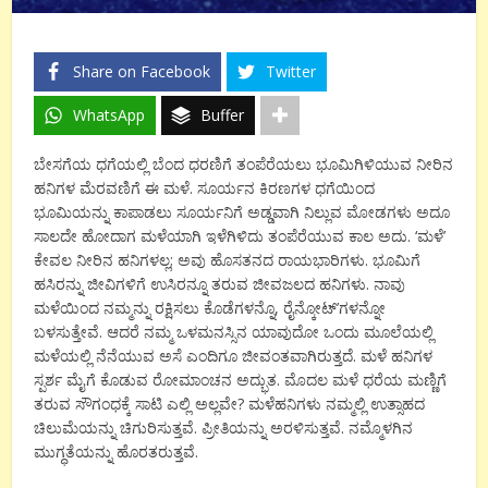
Share on Facebook
Twitter
WhatsApp
Buffer
ಬೇಸಗೆಯ ಧಗೆಯಲ್ಲಿ ಬೆಂದ ಧರಣಿಗೆ ತಂಪೆರೆಯಲು ಭೂಮಿಗಿಳಿಯುವ ನೀರಿನ
ಹನಿಗಳ ಮೆರವಣಿಗೆ ಈ ಮಳೆ. ಸೂರ್ಯನ ಕಿರಣಗಳ ಧಗೆಯಿಂದ
ಭೂಮಿಯನ್ನು ಕಾಪಾಡಲು ಸೂರ್ಯನಿಗೆ ಅಡ್ಡವಾಗಿ ನಿಲ್ಲುವ ಮೋಡಗಳು ಅದೂ
ಸಾಲದೇ ಹೋದಾಗ ಮಳೆಯಾಗಿ ಇಳೆಗಿಳಿದು ತಂಪೆರೆಯುವ ಕಾಲ ಅದು. ‘ಮಳೆ’
ಕೇವಲ ನೀರಿನ ಹನಿಗಳಲ್ಲ; ಅವು ಹೊಸತನದ ರಾಯಭಾರಿಗಳು. ಭೂಮಿಗೆ
ಹಸಿರನ್ನು ಜೀವಿಗಳಿಗೆ ಉಸಿರನ್ನೂ ತರುವ ಜೀವಜಲದ ಹನಿಗಳು. ನಾವು
ಮಳೆಯಿಂದ ನಮ್ಮನ್ನು ರಕ್ಷಿಸಲು ಕೊಡೆಗಳನ್ನೊ, ರೈನ್ಕೋಟ್’ಗಳನ್ನೋ
ಬಳಸುತ್ತೇವೆ. ಆದರೆ ನಮ್ಮ ಒಳಮನಸ್ಸಿನ ಯಾವುದೋ ಒಂದು ಮೂಲೆಯಲ್ಲಿ
ಮಳೆಯಲ್ಲಿ ನೆನೆಯುವ ಅಸೆ ಎಂದಿಗೂ ಜೀವಂತವಾಗಿರುತ್ತದೆ. ಮಳೆ ಹನಿಗಳ
ಸ್ಪರ್ಶ ಮೈಗೆ ಕೊಡುವ ರೋಮಾಂಚನ ಅದ್ಭುತ. ಮೊದಲ ಮಳೆ ಧರೆಯ ಮಣ್ಣಿಗೆ
ತರುವ ಸೌಗಂಧಕ್ಕೆ ಸಾಟಿ ಎಲ್ಲಿ ಅಲ್ಲವೇ? ಮಳೆಹನಿಗಳು ನಮ್ಮಲ್ಲಿ ಉತ್ಸಾಹದ
ಚಿಲುಮೆಯನ್ನು ಚಿಗುರಿಸುತ್ತವೆ. ಪ್ರೀತಿಯನ್ನು ಅರಳಿಸುತ್ತವೆ. ನಮ್ಮೊಳಗಿನ
ಮುಗ್ಧತೆಯನ್ನು ಹೊರತರುತ್ತವೆ.