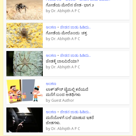
ಗೋಡೆಯ ಮೇಲಿನ ಜೇಡ- ಭಾಗ ೨
by
Dr. Abhijith A P C
ಅಂಕಣ
•
ಜೇಡನ ಜಾಡು ಹಿಡಿದು..
ಗೋಡೆಯ ಮೇಲೊಂದು ಚಕ್ರ
by
Dr. Abhijith A P C
ಅಂಕಣ
•
ಜೇಡನ ಜಾಡು ಹಿಡಿದು..
ಜೇಡಕ್ಕೆ ಬಾಲವಿದೆಯಾ?
by
Dr. Abhijith A P C
ಅಂಕಣ
ಲಾಕ್`ಡೌನ್ ಟೈಮಲ್ಲಿ ಕರೆಯದೆ
ಮನೆಗೆ ಬಂದ ಅತಿಥಿಗಳು
by
Guest Author
ಅಂಕಣ
•
ಜೇಡನ ಜಾಡು ಹಿಡಿದು..
ಮನೆಯೊಳಗೆ ಬಲೆ ಮಾಡುವ ಇತರೆ
ಜೇಡಗಳು.
by
Dr. Abhijith A P C