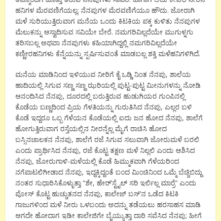
ಹನಿಗಳ ಮೆರವಣಿಗೆಯಲ್ಲ; ನೆನಪುಗಳ ಮೆರವಣಿಗೆಯೂ ಹೌದು. ಜೋರಾಗಿ
ಮಳೆ ಸುರಿಯುತ್ತಿರುವಾಗ ಮನೆಯ ಒಂದು ಕಿಟಕಿಯ ಪಕ್ಕ ಕುಳಿತು ನೆನಪುಗಳ
ಮೆಲುಕನ್ನು ಆಸ್ವಾದಿಸುವ ಸವಿಯೇ ಬೇರೆ. ನಮಗರಿವಿಲ್ಲದೆಯೇ ಮುಗುಳ್ನಗು
ತರಿಸಬಲ್ಲ ಅಥವಾ ನೆನಪುಗಳು ಕಹಿಯಾಗಿದ್ದಲ್ಲಿ ನಮಗರಿವಿಲ್ಲದೆಯೇ
ಕಣ್ಣೀರಹನಿಗಳು ಕೆನ್ನೆಯನ್ನು ಸ್ಪರ್ಷಿಸುವಂತೆ ಮಾಡಬಲ್ಲ ಶಕ್ತಿ ಮಳೆಹನಿಗಳಿಗಿದೆ.
ಮನೆಯ ಮಾಡಿನಿಂದ ಇಳಿಯುವ ನೀರಿಗೆ ಕೈ ಒಡ್ಡಿ ನಿಂತ ನೆನಪು, ಶಾಲೆಯ
ಹಾದಿಯಲ್ಲಿ ಸಿಗುವ ಸಣ್ಣ ಸಣ್ಣ ಝರಿಯಲ್ಲಿ ಪುಟ್ಟ-ಪುಟ್ಟ ಮೀನುಗಳನ್ನು ನೋಡಿ
ಆನಂದಿಸಿದ ನೆನಪು, ದೂರದಲ್ಲಿ ಬರುತ್ತಿರುವ ಹುಡುಗಿಯರ ಗುಂಪಿನಲ್ಲಿ
ಕೊಡೆಯ ಬಣ್ಣದಿಂದ ಪ್ರಿಯ ಗೆಳತಿಯನ್ನು ಗುರುತಿಸಿದ ನೆನಪು, ಎಲ್ಲರ ಬಳಿ
ಕೊಡೆ ಇದ್ದರೂ ಒಬ್ಬ ಗೆಳೆಯನ ಕೊಡೆಯಲ್ಲಿ ಐದು ಜನ ಹೋದ ನೆನಪು, ಶಾಲೆಗೆ
ಹೋಗುತ್ತಿರುವಾಗ ರಸ್ತೆಯಲ್ಲಿನ ನೀರನ್ನೆಲ್ಲ ಮೈಗೆ ರಾಚಿಸಿ ಹೋದ
ಬಸ್ಸಿನಚಾಲಕನ ನೆನಪು, ಶಾಲೆಗೆ ರಜೆ ಸಿಗುವ ಸಲುವಾಗಿ ಜೋರುಮಳೆ ಬರಲಿ
ಎಂದು ಪ್ರಾರ್ಥಿಸಿದ ನೆನಪು, ರಜೆ ಕೊಟ್ಟ ತಕ್ಷಣ ಮಳೆ ನಿಲ್ಲಲಿ ಎಂದು ಆಶಿಸಿದ
ನೆನಪು, ಜೋರುಗಾಳಿ-ಮಳೆಯಲ್ಲಿ ಕೊಡೆ ಹಿಮ್ಮುಕವಾಗಿ ಗೆಳೆಯರಿಂದ
ನಗೆಪಾಟಲಿಗೀಡಾದ ನೆನಪು, ಇದ್ದಕ್ಕಿದ್ದಂತೆ ಬಂದ ಮಿಂಚಿನಿಂದ ಒಮ್ಮೆ ಬೆಚ್ಚಿಬಿದ್ದು
ನಂತರ ಸುಧಾರಿಸಿಕೊಳ್ಳುತ್ತಾ “ಶೇ, ಹೇರ್’ಸ್ಟೈಲ್ ಸರಿ ಇರ್ಲಿಲ್ಲ ಮಾರ್ರೆ” ಎಂದು
ಪೋಸ್ ಕೊಟ್ಟ ಹುಚ್ಚುತನದ ನೆನಪು, ಕಾಲೇಜ್ ಬಸ್’ನ ಒಡೆದ ಕಿಟಕಿ
ಗಾಜುಗಳಿಂದ ಮಳೆ ನೀರು ಒಳಬಂದು ಅದನ್ನು ತಡೆಯಲು ಹರಸಾಹಸ ಮಾಡಿ
ಆಗದೇ ಹೋದಾಗ ಇಡೀ ಕಾಲೇಜಿಗೇ ಬೈಯ್ಯುತ್ತಾ ದಾರಿ ಸವೆಸಿದ ನೆನಪು; ಹೀಗೆ