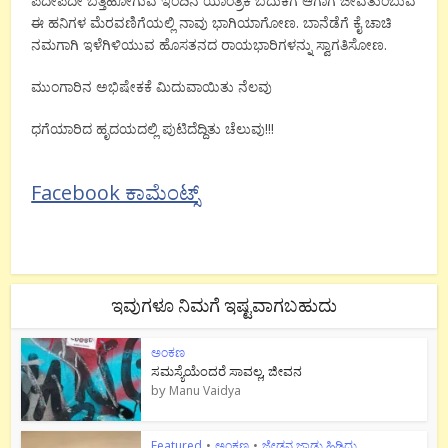
ಪದೇಪದೇ ಬತ್ತಿಹೋಗುವ ಇಂದಿನ ಯಾಂತ್ರಿಕ ಬದುಕಿಗೆ ಆಗಾಗ ಜೀವತುಂಬುವ
ಈ ಹನಿಗಳ ಮೆರವಣಿಗೆಯಲ್ಲಿ ನಾವು ಭಾಗಿಯಾಗೋಣ. ಬಾನೆಡೆಗೆ ಕೈ ಚಾಚಿ
ನಮಗಾಗಿ ಇಳೆಗಿಳಿಯುವ ಹೊಸತನದ ರಾಯಭಾರಿಗಳನ್ನು ಸ್ವಾಗತಿಸೋಣ.
ಮುಂಗಾರಿನ ಅಭಿಷೇಕಕೆ ಮಿದುವಾಯಿತು ನೆಲವು
ಧಗೆಯಾರಿದ ಹೃದಯದಲ್ಲಿ ಪುಟಿದೆದ್ದಿತು ಚೆಲುವು!!!
Facebook ಕಾಮೆಂಟ್ಸ್
ಇವುಗಳೂ ನಿಮಗೆ ಇಷ್ಟವಾಗಬಹುದು
ಅಂಕಣ
ಸಮಸ್ಯೆಯೆಂದರೆ ಸಾವಲ್ಲ, ಜೀವನ
by
Manu Vaidya
Featured
•
ಅಂಕಣ
•
ಜೇಡನ ಜಾಡು ಹಿಡಿದು..