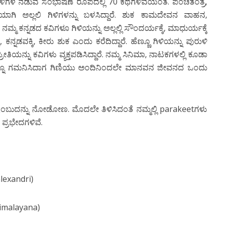
ು ಗಿಳಿಗಳ ನಡುವೆ ಸಂಭಾಷಣೆ ರೂಪದಲ್ಲಿ 70 ಕಥೆಗಳಿವೆಯಂತೆ. ಪಂಚತಂತ್ರ,
ಿ ಅಲ್ಲಲಿ ಗಿಳಿಗಳನ್ನು ಬಳಸಿದ್ದಾರೆ. ಶುಕ ಕಾಮದೇವನ ವಾಹನ,
್ಮ ಕನ್ನಡದ ಕವಿಗಳೂ ಗಿಳಿಯನ್ನು ಅಲ್ಲಲ್ಲಿ ಸೌಂದರ್ಯಕ್ಕೆ, ಮಾಧುರ್ಯಕ್ಕೆ
ಕನ್ನಡವಕ್ಕಿ, ಕೀರು ಶುಕ ಎಂದು ಕರೆದಿದ್ದಾರೆ. ಹೆಣ್ಣೂ ಗಿಳಿಯನ್ನು ಪುರುಳಿ
ೀತಿಯನ್ನು ಕವಿಗಳು ವ್ಯಕ್ತಪಡಿಸಿದ್ದಾರೆ. ನಮ್ಮ ಸಿನಿಮಾ, ನಾಟಕಗಳಲ್ಲಿ ಕೂಡಾ
್ಲವನ್ನೂ ಗಮನಿಸಿದಾಗ ಗಿಣಿಯು ಅಂದಿನಿಂದಲೇ ಮಾನವನ ಜೀವನದ ಒಂದು
 ಇಂಬುದನ್ನು ನೋಡೋಣ. ಮೊದಲೇ ತಿಳಿಸಿದಂತೆ ನಮ್ಮಲ್ಲಿ parakeetಗಳು
2 ಪ್ರಭೇದಗಳಿವೆ.
lexandri)
himalayana)