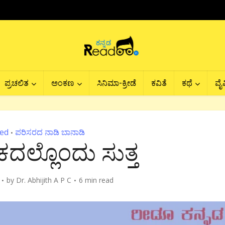
ಪ್ರಚಲಿತ
ಅಂಕಣ
ಸಿನಿಮಾ-ಕ್ರೀಡೆ
ಕವಿತೆ
ಕಥೆ
ವೈವ
ed
ಪರಿಸರದ ನಾಡಿ ಬಾನಾಡಿ
•
ಲ್ಲೊಂದು ಸುತ್ತ
by
Dr. Abhijith A P C
6 min read