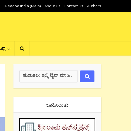
Readoo India (Main)
About Us
Contact Us
Authors
ಿಧ್ಯ
ಜಾಹೀರಾತು