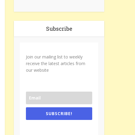
Subscribe
Join our mailing list to weekly
receive the latest articles from
our website
SUBSCRIBE!
One e-mail a week. We don't spam.
Don't forget to check the promotional
tab if you are using gmail.