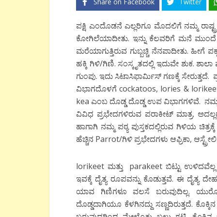
Share on Facebook
Twitter
ಪಕ್ಷಿ ಎಂದೊಡನೆ ಎಲ್ಲರಿಗೂ ಮೊದಲಿಗೆ ನಮ್ಮ ರಾಷ್
ಕೋಗಿಲೆಯಾದೀತು. ಇನ್ನು ಕೆಲವರಿಗೆ ಮನೆ ಮುಂದ
ಮರೆಯಾಗುತ್ತಿರುವ ಗುಬ್ಬಚ್ಚಿ ನೆನಪಾದೀತು. ಹೀಗೆ 
ಹಕ್ಕಿ ಗಿಳಿ/ಗಿಣಿ. ಸಂಸ್ಕೃತದಲ್ಲಿ ಇದುವೇ ಶುಕ. ಶಾ
ಗುಂಪು. ಇದು ಸಿಟಾಸಿಫಾರ್ಮಿಸ್ ಗಣಕ್ಕೆ ಸೇರುತ್ತದ
ವಿಭಾಗದೊಳಗೆ cockatoos, lories & lorike
kea ಎಂಬ ದೊಡ್ಡ ದೊಡ್ಡ ಉಪ ವಿಭಾಗಗಳಿವೆ. ನಮ್ಮ ಭ
ವಿವಿಧ ಪ್ರಭೇದಗಳಿರುವ ಪರಾಕೀಟ್ ಮಾತ್ರ. ಅದಲ್
ಹಾಗಾಗಿ ನಮ್ಮ ಪಠ್ಯ ಪುಸ್ತಕದಲ್ಲಿರುವ ಗಿಳಿಯ ಚಿತ್ರ
ಹೆಚ್ಚಿನ Parrot/ಗಿಳಿ ಪ್ರಭೇದಗಳು ಆಫ್ರಿಕಾ, ಆಸ್ಟ್ರೇ
lorikeet ಮತ್ತು parakeet ಬಿಟ್ಟು ಉಳಿದವೆಲ್ಲ ಭಾ
ಇವಕ್ಕೆ ದೈತ್ಯ ರೂಪವನ್ನು ಕೊಡುತ್ತವೆ. ಈ ದೈತ್ಯ 
ಯಾವ ಗಿಣಿಗಳೂ ವಲಸೆ ಬರುವುದಿಲ್ಲ. ಯುರೋಪ್ 
ದೊಡ್ಡದಾಗಿಯೂ ಕೆಳಗಿನದ್ದು ಸಣ್ಣದಿರುತ್ತದೆ. ಕೊಕ
ಬರುವುದರಿಂದ ಮೇಲ್ಕೊಕ್ಕು ಬಲು ಗಟ್ಟಿ. ಕೊಕ