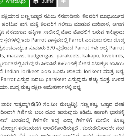
WhatsApp
Buffer
ಟ್ರ ಪಕ್ಷಿಯಾದ ಬಣ್ಣ ಬಣ್ಣದ ನವಿಲು ನೆನಪಾದೀತು. ಕೆಲವರಿಗೆ ಮಾಧುರ್ಯದ
ೆ ಹರಟುವ ಕಾಗೆ. ಮತ್ತೆ ಕೆಲವರಿಗೆ ಗಲೀಜು ಮಾಡುವ ಪಾರಿವಾಳ, ಆಗಾಗ
ಪಕ್ಕನೆ ನೆನಪಾಗುವ ಹಕ್ಕಿಗಳ ಸಾಲಿನಲ್ಲಿ ಮೊದ ಮೊದಲಿಗೆ ಬರುವ ಇನ್ನೊಂದು
ಲಾ ಪುಸ್ತಕಗಳಲ್ಲಿ ಇದು Parrot ವಾಸ್ತವದಲ್ಲಿ Parrot ಎಂಬುದು ಬಲು ದೊಡ್ಡ
ೆ. ಪ್ರಪಂಚದಾದ್ಯಂತ ಸುಮಾರು 370 ಪ್ರಭೇದದ Parrot ಗಳು ಲಭ್ಯ. Parrot
ets, macaws, budgerigas, parakeets, kakapo, lovebirds,
ಾರತದಲ್ಲಿ ಸಿಗುವುದು ಸಿಟಾಸಿಡೆ ಕುಟುಂಬಕ್ಕೆ ಸೇರಿದ ಸಿಟಾಕ್ಯುಲ ಜಾತಿಯ
ಲದೆ Indian lorikeet ಎಂಬ ಒಂದು ಜಾತಿಯ lorikeet ಮಾತ್ರ ಲಭ್ಯ.
ಕ್ಕೆ Parrot ಎನ್ನುವ ಬದಲು parakeet ಎನ್ನುವುದು ಹೆಚ್ಚು ಸೂಕ್ತ. ಉಳಿದ
ಲಿಯಾ, ಮಧ್ಯ ಮತ್ತು ದಕ್ಷಿಣ ಅಮೇರಿಕಾಗಳಲ್ಲಿ ಲಭ್ಯ.
ರೀ ಗಾತ್ರದ್ದಾಗಿವೆ(50 ಸೆಂ.ಮೀ ಮೇಲ್ಪಟ್ಟು). ಸಣ್ಣ ಕತ್ತು, ಒತ್ತಾದ ದೇಹ
ದೇಹದಿಂದಾಗಿ ಗಿಣಿಗಳು ಬಲು ದೂರ ಹಾರುವುದು ಕಡಿಮೆ. ಹಾಗಾಗಿ ಭಾರತಕ್ಕೆ
ಖಂಡದಲ್ಲಿ ಗಿಳಿಗಳೇ ಇಲ್ಲ! ಎಲ್ಲಾ ಗಿಳಿಗಳಿಗೆ ಮೇಲಿನ ಕೊಕ್ಕು
್ಕಿನ ಮೇಲ್ಭಾಗ ತಲೆಬುರುಡೆಗೆ ಅಂಟಿಕೊಂಡಿರುತ್ತದೆ . ಬುರುಡೆಯಿಂದಲೇ ನೇರ
್ಕಿನ ಬುಡದಲ್ಲಿ ಸೆರೆ ಎಂಬ ಅಗಲವಾದ ಭಾಗವಿದೆ. ಇದರ ಮೂಲಕ ನಾಸಿಕ