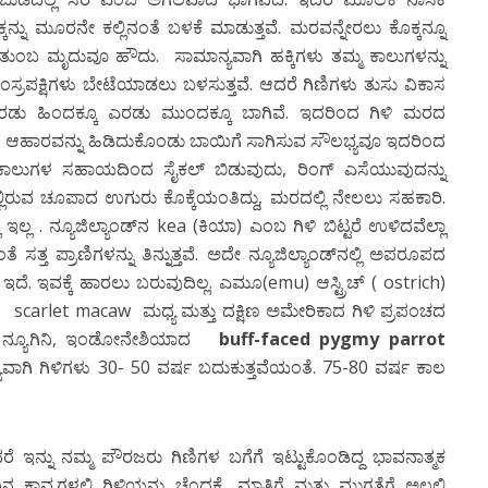
್ಕನ್ನು ಮೂರನೇ ಕಲ್ಲಿನಂತೆ ಬಳಕೆ ಮಾಡುತ್ತವೆ. ಮರವನ್ನೇರಲು ಕೊಕ್ಕನ್ನೂ
ತುಂಬ ಮೃದುವೂ ಹೌದು. ಸಾಮಾನ್ಯವಾಗಿ ಹಕ್ಕಿಗಳು ತಮ್ಮ ಕಾಲುಗಳನ್ನು
ಸ್ರಪಕ್ಷಿಗಳು ಬೇಟೆಯಾಡಲು ಬಳಸುತ್ತವೆ. ಆದರೆ ಗಿಣಿಗಳು ತುಸು ವಿಕಾಸ
ಿ ಎರಡು ಹಿಂದಕ್ಕೂ ಎರಡು ಮುಂದಕ್ಕೂ ಬಾಗಿವೆ. ಇದರಿಂದ ಗಿಳಿ ಮರದ
್ಲದೆ ಆಹಾರವನ್ನು ಹಿಡಿದುಕೊಂಡು ಬಾಯಿಗೆ ಸಾಗಿಸುವ ಸೌಲಭ್ಯವೂ ಇದರಿಂದ
್ಮ ಕಾಲುಗಳ ಸಹಾಯದಿಂದ ಸೈಕಲ್ ಬಿಡುವುದು, ರಿಂಗ್ ಎಸೆಯುವುದನ್ನು
ಲ್ಲಿರುವ ಚೂಪಾದ ಉಗುರು ಕೊಕ್ಕೆಯಂತಿದ್ದು, ಮರದಲ್ಲಿ ನೇಲಲು ಸಹಕಾರಿ.
ಲ . ನ್ಯೂಜಿಲ್ಯಾಂಡ್‍ನ kea (ಕಿಯಾ) ಎಂಬ ಗಿಳಿ ಬಿಟ್ಟರೆ ಉಳಿದವೆಲ್ಲಾ
ಸತ್ತ ಪ್ರಾಣಿಗಳನ್ನು ತಿನ್ನುತ್ತವೆ. ಅದೇ ನ್ಯೂಜಿಲ್ಯಾಂಡ್‍ನಲ್ಲಿ ಅಪರೂಪದ
 ಇವಕ್ಕೆ ಹಾರಲು ಬರುವುದಿಲ್ಲ. ಎಮೂ(emu) ಆಸ್ಟ್ರಿಚ್ ( ostrich)
ದ scarlet macaw ಮಧ್ಯ ಮತ್ತು ದಕ್ಷಿಣ ಅಮೇರಿಕಾದ ಗಿಳಿ ಪ್ರಪಂಚದ
್ದದ ನ್ಯೂಗಿನಿ, ಇಂಡೋನೇಶಿಯಾದ
buff-faced pygmy parrot
್ಯವಾಗಿ ಗಿಳಿಗಳು 30- 50 ವರ್ಷ ಬದುಕುತ್ತವೆಯಂತೆ. 75-80 ವರ್ಷ ಕಾಲ
ೆ ಇನ್ನು ನಮ್ಮ ಪೌರಜರು ಗಿಣಿಗಳ ಬಗೆಗೆ ಇಟ್ಟುಕೊಂಡಿದ್ದ ಭಾವನಾತ್ಮಕ
ವ್ಯಗಳಲ್ಲಿ ಗಿಳಿಯನ್ನು ಚೆಂದಕ್ಕೆ, ಮಾತಿಗೆ ಮತ್ತು ಮುಗ್ಧತೆಗೆ ಅಲ್ಲಲ್ಲಿ