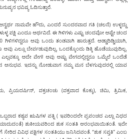
ಷ್ಯನ ಭವಿಷ್ಯ ಓದಿಸುತ್ತಾರೆ.
ದು ಅನ್ವರ್ಥ ನಾಮವೇ ಹೌದು, ಎಂದರೆ ಸುಂದರವಾದ ಗತಿ (ಚಲನೆ) ಉಳ್ಳದ್ದು
್ಳ ಪಕ್ಷಿ ಎಂದೂ ಅರ್ಥವಿದೆ. ಈ ಗಿಳಿಗಳು ಎಷ್ಟು ಚಂದವೋ ಅಷ್ಟೇ ಚಂದ
ಿಳಿಗಳಿದ್ದರೂ ಅವು ಒಂದು ತಂಡವಾಗಿ ಹಾರುತ್ತದೆ. ಅಡ್ಡಾದಿಡ್ಡಿಯಾಗಿ,
ಅವು ಎಲ್ಲೂ ಬೇರ್ಪಡುವುದಿಲ್ಲ, ಒಂದಕ್ಕೊಂದು ಡಿಕ್ಕಿ ಹೊಡೆಯುವುದಿಲ್ಲ,
 ಎಲ್ಲವಕ್ಕೂ ಅದೇ ವೇಗ! ಅವು ಅಷ್ಟು ವೇಗದಲ್ಲಿದ್ದರೂ ಒಮ್ಮೆಲೆ ಒಂದೆಡೆ
ಅನುಭವ. ಇದನ್ನು ನೋಡುವಾಗ ನಮ್ಮ ಮನ ಬೆಳಗುವುದರಲ್ಲಿ ಯಾವ
ಯ, ಪ್ರಿಯದರ್ಷಿನ್, ವಕ್ರಚಂಚು (ವಕ್ರವಾದ ಕೊಕ್ಕು), ಚಿಮಿ, ತ್ರಿಮಿಕ,
ಒಬ್ಬರಾದ ಕಶ್ಯಪ ಋಷಿಗಳ ಪತ್ನಿ ( ಇವರಿಂದಲೇ ಪ್ರಪಂಚದ ಎಲ್ಲಾ ವಿಧದ
ೃಷ್ಟಿಯಾದುದಂತೆ) ಶುಕೀಯವರಿಂದ ಶುಕ ಸಂತತಿ ಆರಂಭವಾಯಿತಂತೆ. ಇದೇ
ಿಗೆ ಸೇರಿದ ವಿವಿಧ ಪಕ್ಷಿಗಳ ಸಂತತಿಯು ಜನಿಸಿದವಂತೆ. “ಶುಕ ಸಪ್ತತಿ” ಎಂಬ