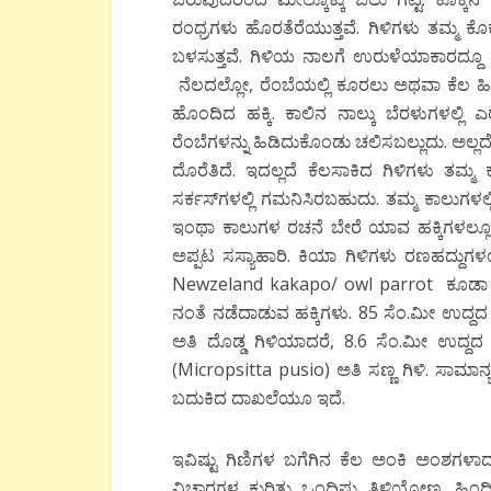
ರಂಧ್ರಗಳು ಹೊರತೆರೆಯುತ್ತವೆ. ಗಿಳಿಗಳು ತಮ್ಮ ಕೊಕ
ಬಳಸುತ್ತವೆ. ಗಿಳಿಯ ನಾಲಗೆ ಉರುಳೆಯಾಕಾರದ್ದೂ 
ನೆಲದಲ್ಲೋ, ರೆಂಬೆಯಲ್ಲಿ ಕೂರಲು ಅಥವಾ ಕೆಲ ಹಿಂ
ಹೊಂದಿದ ಹಕ್ಕಿ. ಕಾಲಿನ ನಾಲ್ಕು ಬೆರಳುಗಳಲ್ಲ
ರೆಂಬೆಗಳನ್ನು ಹಿಡಿದುಕೊಂಡು ಚಲಿಸಬಲ್ಲುದು. ಅಲ
ದೊರೆತಿದೆ. ಇದಲ್ಲದೆ ಕೆಲಸಾಕಿದ ಗಿಳಿಗಳು ತಮ
ಸರ್ಕಸ್‍ಗಳಲ್ಲಿ ಗಮನಿಸಿರಬಹುದು. ತಮ್ಮ ಕಾಲುಗಳ
ಇಂಥಾ ಕಾಲುಗಳ ರಚನೆ ಬೇರೆ ಯಾವ ಹಕ್ಕಿಗಳಲ್ಲೂ ಇಲ್
ಅಪ್ಪಟ ಸಸ್ಯಾಹಾರಿ. ಕಿಯಾ ಗಿಳಿಗಳು ರಣಹದ್ದುಗಳಂತೆ 
Newzeland kakapo/ owl parrot ಕೂಡಾ ಇದೆ.
ನಂತೆ ನಡೆದಾಡುವ ಹಕ್ಕಿಗಳು. 85 ಸೆಂ.ಮೀ ಉದ್ದ
ಅತಿ ದೊಡ್ಡ ಗಿಳಿಯಾದರೆ, 8.6 ಸೆಂ.ಮೀ ಉದ
(Micropsitta pusio) ಅತಿ ಸಣ್ಣ ಗಿಳಿ. ಸಾಮಾನ
ಬದುಕಿದ ದಾಖಲೆಯೂ ಇದೆ.
ಇವಿಷ್ಟು ಗಿಣಿಗಳ ಬಗೆಗಿನ ಕೆಲ ಅಂಕಿ ಅಂಶಗಳಾದರ
ವಿಚಾರಗಳ ಕುರಿತು ಒಂದಿಷ್ಟು ತಿಳಿಯೋಣ. ಹಿಂದಿನ ಕಾ