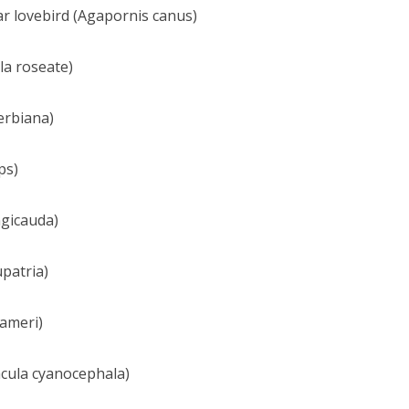
r lovebird (Agapornis canus)
la roseate)
erbiana)
ps)
ngicauda)
patria)
rameri)
ula cyanocephala)