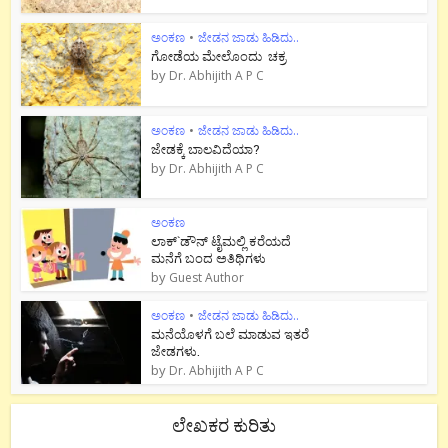
ಅಂಕಣ
•
ಜೇಡನ ಜಾಡು ಹಿಡಿದು..
ಗೋಡೆಯ ಮೇಲೊಂದು ಚಕ್ರ
by
Dr. Abhijith A P C
ಅಂಕಣ
•
ಜೇಡನ ಜಾಡು ಹಿಡಿದು..
ಜೇಡಕ್ಕೆ ಬಾಲವಿದೆಯಾ?
by
Dr. Abhijith A P C
ಅಂಕಣ
ಲಾಕ್`ಡೌನ್ ಟೈಮಲ್ಲಿ ಕರೆಯದೆ
ಮನೆಗೆ ಬಂದ ಅತಿಥಿಗಳು
by
Guest Author
ಅಂಕಣ
•
ಜೇಡನ ಜಾಡು ಹಿಡಿದು..
ಮನೆಯೊಳಗೆ ಬಲೆ ಮಾಡುವ ಇತರೆ
ಜೇಡಗಳು.
by
Dr. Abhijith A P C
ಲೇಖಕರ ಕುರಿತು