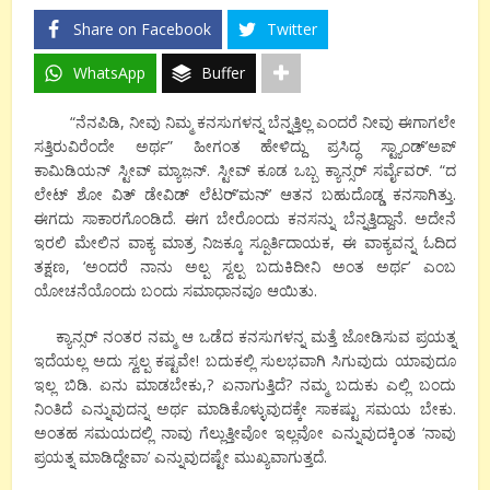
Share on Facebook
Twitter
WhatsApp
Buffer
“ನೆನಪಿಡಿ, ನೀವು ನಿಮ್ಮ ಕನಸುಗಳನ್ನ ಬೆನ್ನತ್ತಿಲ್ಲ ಎಂದರೆ ನೀವು ಈಗಾಗಲೇ
ಸತ್ತಿರುವಿರೆಂದೇ ಅರ್ಥ” ಹೀಗಂತ ಹೇಳಿದ್ದು ಪ್ರಸಿದ್ಧ ಸ್ಟ್ಯಾಂಡ್’ಅಪ್
ಕಾಮಿಡಿಯನ್ ಸ್ಟೀವ್ ಮ್ಯಾಜ಼ನ್. ಸ್ಟೀವ್ ಕೂಡ ಒಬ್ಬ ಕ್ಯಾನ್ಸರ್ ಸರ್ವೈವರ್. “ದ
ಲೇಟ್ ಶೋ ವಿತ್ ಡೇವಿಡ್ ಲೆಟರ್’ಮನ್’ ಆತನ ಬಹುದೊಡ್ಡ ಕನಸಾಗಿತ್ತು.
ಈಗದು ಸಾಕಾರಗೊಂಡಿದೆ. ಈಗ ಬೇರೊಂದು ಕನಸನ್ನು ಬೆನ್ನತ್ತಿದ್ದಾನೆ. ಅದೇನೆ
ಇರಲಿ ಮೇಲಿನ ವಾಕ್ಯ ಮಾತ್ರ ನಿಜಕ್ಕೂ ಸ್ಪೂರ್ತಿದಾಯಕ, ಈ ವಾಕ್ಯವನ್ನ ಓದಿದ
ತಕ್ಷಣ, ‘ಅಂದರೆ ನಾನು ಅಲ್ಪ ಸ್ವಲ್ಪ ಬದುಕಿದೀನಿ ಅಂತ ಅರ್ಥ’ ಎಂಬ
ಯೋಚನೆಯೊಂದು ಬಂದು ಸಮಾಧಾನವೂ ಆಯಿತು.
ಕ್ಯಾನ್ಸರ್ ನಂತರ ನಮ್ಮ ಆ ಒಡೆದ ಕನಸುಗಳನ್ನ ಮತ್ತೆ ಜೋಡಿಸುವ ಪ್ರಯತ್ನ
ಇದೆಯಲ್ಲ ಅದು ಸ್ವಲ್ಪ ಕಷ್ಟವೇ! ಬದುಕಲ್ಲಿ ಸುಲಭವಾಗಿ ಸಿಗುವುದು ಯಾವುದೂ
ಇಲ್ಲ ಬಿಡಿ. ಏನು ಮಾಡಬೇಕು,? ಏನಾಗುತ್ತಿದೆ? ನಮ್ಮ ಬದುಕು ಎಲ್ಲಿ ಬಂದು
ನಿಂತಿದೆ ಎನ್ನುವುದನ್ನ ಅರ್ಥ ಮಾಡಿಕೊಳ್ಳುವುದಕ್ಕೇ ಸಾಕಷ್ಟು ಸಮಯ ಬೇಕು.
ಅಂತಹ ಸಮಯದಲ್ಲಿ ನಾವು ಗೆಲ್ಲುತ್ತೀವೋ ಇಲ್ಲವೋ ಎನ್ನುವುದಕ್ಕಿಂತ ‘ನಾವು
ಪ್ರಯತ್ನ ಮಾಡಿದ್ದೇವಾ’ ಎನ್ನುವುದಷ್ಟೇ ಮುಖ್ಯವಾಗುತ್ತದೆ.