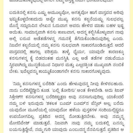
ಬದುಕಿನಲ್ಲಿ ಕನಸು ಎಷ್ಟು ಅಮೂಲ್ಯವೋ, ಅಗತ್ಯವೋ ಹಾಗೆ ವಾಸ್ತವದ ಅರಿವು
ಇಟ್ಟುಕೊಳ್ಳಬೇಕಾದುದು ಅಷ್ಟೇ ಮುಖ್ಯ. ಕನಸು ಕಲ್ಪನೆಯಷ್ಟು ಸುಲಭವಲ್ಲ.
ಮೊನ್ನೆ ಸದ್ಗುರುವಿನ ಲೇಖನ ಓದುವಾಗ ಅವರು ಹೇಳಿದ ಮಾತು ಬಹಳ ಇಷ್ಟ
ಆಯಿತು. ಸಾಮಾನ್ಯವಾಗಿ ಕನಸು ಕಾಣುವಾಗ, ಅದನ್ನ ಕಲ್ಪಿಸಿಕೊಳ್ಳುವಾಗ ನಾವು
ಅಲ್ಲಿ ಬರುವ ಅಡೆತಡೆಗಳನ್ನ ಗಮನಕ್ಕೆ ತೆಗೆದುಕೊಂಡಿರುವುದಿಲ್ಲ ಎಂದು.
ನಿಜವೇ! ಕಲ್ಪನೆಯಲ್ಲಿ ನಮ್ಮ ಕನಸು ಸುಲಭವಾಗಿ ಸಾಕಾರಗೊಂಡಿರುತ್ತದೆ. ಆದರೆ
ವಾಸ್ತವದಲ್ಲಿ ಹಾಗಲ್ಲ. ಪರಿಶ್ರಮ. ತಾಳ್ಮೆ, ಧೈರ್ಯ, ಯಾವುದೇ ಕಾರಣಕ್ಕೂ
ಕನಸುಗಳನ್ನ ಕೈ ಬಿಡದಂತಹ ಮನಸ್ಥಿತಿ, ಎಲ್ಲ ಅಡೆ ತಡೆಗಳ ನಡುವೆಯೂ
ಸ್ಥಿರವಾಗಿದ್ದು ಮುನ್ನಡೆಯುವ ನಿರ್ಧಾರ ಮತ್ತು ಎಲ್ಲದಕ್ಕಿಂತ ಮುಖ್ಯವಾಗಿ ನಂಬಿಕೆ
ಬೇಕು. ಇವೆಲ್ಲವನ್ನು ಕಾಯ್ದುಕೊಂಡಾಗಲೇ ಕನಸು ಸಾಕಾರಗೊಳ್ಳುವುದು.
‘ನಿಮ್ಮ ಕನಸುಗಳನ್ನ ಬರೆದಿಡಿ’ ಎಂದು ಹೇಳುವುದನ್ನ ನೀವು ಕೇಳಿರಬಹುದು.
ನಾನು ಬರೆದಿಟ್ಟಿದ್ದೀನಿ ಕೂಡ. ‘ಎಲ್ಲಿ ತೋರಿಸು’ ಅಂತ ಕೇಳಬೇಡಿ. ಅದು ಟಾಪ್
ಸಿಕ್ರೇಟ್!!! ಕನಸುಗಳನ್ನ ಬರೆದಿಟ್ಟಾಕ್ಷಣ ಅವು ನನಸಾಗುವುದಿಲ್ಲ. ಯಾಕೆಂದರೆ
ನಮ್ಮ ಬಳಿ ಇರುವುದು ‘ಶಕಲಕ ಬೂಮ್ ಬೂಮ್’ನ ಪೆನ್ಸಿಲ್ ಅಲ್ಲ. ಬರೆದು
ಯವುದೋ ಮೂಲೆಯಲ್ಲಿ ಯಾವುದೋ ಹಳೆಯ ಪುಸ್ತಕಗಳ ಸಂದಿಯಲ್ಲಿಟ್ಟರೂ
ಉಪಯೋಗವಿಲ್ಲ. ಪ್ರತಿದಿನ ಅದನ್ನ ನೋಡುತ್ತಿರಬೇಕು. ಅವು ನಮ್ಮನ್ನ
ಮೋಟಿವೇಟ್ ಮಾಡುತ್ತವೆ. ನಿಜವಾಗಿ ನಾವು ನಮ್ಮ ಬದುಕಲ್ಲಿ ಏನನ್ನು
ಬಯಸುತ್ತಿದ್ದೇವೆ, ನಮ್ಮ ಗುರಿ ಯಾವುದು ಎಂಬುದನ್ನ ನೆನಪಿಸುತ್ತದೆ. ಪ್ರತಿದಿನ ಆ