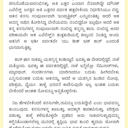
ಚಿಗುರೊಡೆಯಲಾರಂಭಿಸಿತ್ತು. ಅತಿ ಎತ್ತರ ಎಂದಾಗ ನೆನಪಾಗಿದ್ದೇ ಮೌಂಟ್
ಎವೆರೆಸ್ಟ್. ಜಗತ್ತಿನ ಅತಿ ಎತ್ತರದ ಪರ್ವತ ಹತ್ತಬೇಕೆಂದು ನಿರ್ಧರಿಸಿಯೂ ಬಿಟ್ಟ.
ಆತನ ಕನಸು ಸಂಪೂರ್ಣವಾಗಿ ‘ಇಂಪ್ರಾಕ್ಟಿಕಲ್’ ಎನ್ನುವಂತಿತ್ತು. ಆದರೆ ಆತ
ಅದನ್ನ ಸಾಧಿಸಿ ತೋರಿಸಿದ್ದ. ಬೇರೆಯವರು ನಂಬಿದ್ದರೋ ಇಲ್ಲವೋ ಆದರೆ ಆತ
ತನ್ನ ಕನಸುಗಳನ್ನ ಸಂಪೂರ್ಣವಾಗಿ ನಂಬಿದ್ದ. ತನ್ನನ್ನು ತಾನು ನಂಬಿದ್ದ. ಅದರ
ಪರಿಣಾಮವೇ ಆತ ಎವೆರೆಸ್ಟ್’ನ ತುತ್ತತುದಿಯಲ್ಲಿ ಕಣ್ತುಂಬಿ ನಿಂತಿದ್ದ. ಅಂದು
ಆತನಿಗೆ ಆ ಇಡೀ ಪರ್ವತವೇ ‘ಯು ಡಿಡ್ ಇಟ್ ಶಾನ್’ ಎಂದಂತೆ
ಭಾಸವಾಗುತ್ತಿತ್ತು.
ಶಾನ್ ಈಗ ಸಾಕಷ್ಟು ಯಶಸ್ಸನ್ನ ಕಂಡಿದ್ದಾನೆ. ಇವತ್ತು ಈ ದೇಶದಲ್ಲಿದ್ದರೆ, ನಾಳೆ
ಮತ್ತೊಂದು. ಇವತ್ತು ಈ ಪರ್ವತದಲ್ಲಿದ್ದರೆ, ನಾಳೆ ಇನ್ನೆಲ್ಲೋ. ಸೆಮಿನಾರ್’ಗಳು,
ಮ್ಯಾರಥಾನ್, ಸಂದರ್ಶನಗಳು. ಯಾರಿಗಾದರೂ ಬದುಕು ಹೀಗಿರಬೇಕು
ಎನ್ನಿಸುವಂತಹ ಬದುಕು ಆತನದ್ದು. ಆದರೆ ಆ ಯಶಸ್ಸಿನ ಹಿಂದಿನ ನೋವು,
ಪರಿಶ್ರಮ, ಧೈರ್ಯ. ತಾಳ್ಮೆ, ಭರವಸೆ ಕಾಣಿಸುವುದೇ ಇಲ್ಲ. ಇಂತಹ ಬದುಕು
ಬೇಕೆಂದರೆ ಅಂತಹ ನೋವನ್ನೂ ಅಪ್ಪಿಕೊಳ್ಳಬೇಕು.
ನಿಜ ಹೇಳಬೇಕೆಂದರೆ ಕನಸುಗಳೇ,ನಾವಿನ್ನೂ ಬದುಕಿದ್ದೇವೆ ಎಂಬ ಭಾವವನ್ನು
ತುಂಬುವುದು. ಕನಸುಗಳನ್ನ ಕಾಣುತ್ತಾ, ಅದಕ್ಕಾಗಿ ಹಪಹಪಿಸುತ್ತಾ, ಪರಿಶ್ರಮ
ಪಡುತ್ತಾ, ತಾಳ್ಮೆ ಕಳೆದುಕೊಳ್ಳದೇ ಪ್ರತಿದಿನ ಅದು ಸಾಕಾರಗುಳ್ಳುವುದನ್ನು
ಕಲ್ಪಿಸಿಕೊಂಡಾಗಲೆಲ್ಲಾ ಮನದಲ್ಲಿ ತೃಪ್ತಿಯ ಭಾವ ತುಂಬಿ ಹೃದಯ ಜೋರಾಗಿ
ಹೊಡೆದುಕೊಳ್ಳುವುದಲ್ಲ ಆಗಲೇ ನಮ್ಮ ಅಸ್ತಿತ್ವ ನಮಗೆ ಭಾಸವಾಗುವುದು!!