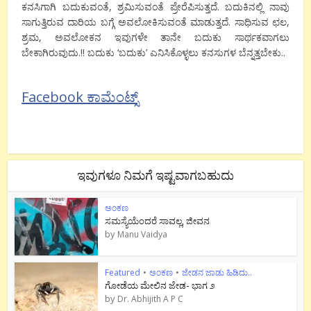
ಕನಸಿಗಾಗಿ ಬದುಕುವಂತೆ, ಶ್ರಮಿಸುವಂತೆ ಪ್ರೇರೆಪಿಸುತ್ತದೆ. ಬದುಕಿನಲ್ಲಿ ನಾವು
ಸಾಗುತ್ತಿರುವ ದಾರಿಯ ಬಗ್ಗೆ ಅವಲೋಕಿಸುವಂತೆ ಮಾಡುತ್ತದೆ. ಸಾಧಿಸುವ ಛಲ,
ಶ್ರಮ, ಅವಲೋಕನ ಇವುಗಳೇ ತಾನೇ ಬದುಕು ಸಾರ್ಥಕವಾಗಲು
ಬೇಕಾಗಿರುವುದು.!! ಬದುಕು ‘ಬದುಕು’ ಎನಿಸಿಕೊಳ್ಳಲು ಕನಸುಗಳ ಬೆನ್ನತ್ತಬೇಕು..
Facebook ಕಾಮೆಂಟ್ಸ್
ಇವುಗಳೂ ನಿಮಗೆ ಇಷ್ಟವಾಗಬಹುದು
ಅಂಕಣ
ಸಮಸ್ಯೆಯೆಂದರೆ ಸಾವಲ್ಲ, ಜೀವನ
by
Manu Vaidya
Featured
•
ಅಂಕಣ
•
ಜೇಡನ ಜಾಡು ಹಿಡಿದು..
ಗೋಡೆಯ ಮೇಲಿನ ಜೇಡ- ಭಾಗ ೨
by
Dr. Abhijith A P C