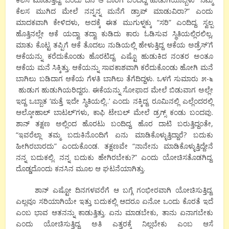
ಕೆಲಸ ಮುಗಿದ ಮೇಲೆ ನನ್ನನ್ನ ಮನೆಗೆ ಡ್ರಾಪ್ ಮಾಡುವಿರಾ?” ಎಂದು
ಮಾದಕವಾಗಿ ಕೇಳಿದಳು, ಅದಕ್ಕೆ ಈತ ಮುಗುಳ್ನಕ್ಕು “ಸರಿ” ಎಂದಿದ್ದ. ಸ್ವಲ್ಪ
ಹೊತ್ತಿನಲ್ಲೇ ಆಕೆ ಯದ್ವಾ ತದ್ವಾ ಕುಡಿದು ಕಾರು ಓಡಿಸುವ ಸ್ಥಿತಿಯಲ್ಲಿರಲಿಲ್ಲ,
ಮಾತು ಕೊಟ್ಟ ತಪ್ಪಿಗೆ ಆಕೆ ತೊದಲು ನುಡಿಯಲ್ಲಿ ಹೇಳುತ್ತಿದ್ದ ಆಕೆಯ ಅಡ್ರೆಸ್’ಗೆ
ಆಕೆಯನ್ನು ಕರೆದುಕೊಂಡು ಹೊರಟಿದ್ದ. ಎಷ್ಟೊ ಹುಡುಕಿದ ನಂತರ ಅಂತೂ
ಆಕೆಯ ಮನೆ ಸಿಕ್ಕಿತ್ತು. ಆಕೆಯನ್ನು ಸಾವಕಾಶವಾಗಿ ಕರೆದುಕೊಂಡು ಹೋಗಿ ಮನೆ
ಬಾಗಿಲು ಬಡಿದಾಗ ಆಕೆಯ ಗೆಳತಿ ಬಾಗಿಲು ತೆಗೆದಿದ್ದಳು. ಒಳಗೆ ಸುಮಾರು ೫-೬
ಹುಡುಗ ಹುಡುಗಿಯರಿದ್ದರು. ಈಕೆಯನ್ನು ಸೋಫಾದ ಮೇಲೆ ಬಿಡುವಾಗ ಅಲ್ಲೇ
ಇದ್ದ ಒಬ್ಬಾತ ‘ಮತ್ತೆ ಇದೇ ಸ್ಥಿತಿಯಲ್ಲಿ..’ ಎಂದು ನಕ್ಕಿದ್ದ. ರೂಮಿನಲ್ಲಿ ಎಲ್ಲೆಂದರಲ್ಲಿ
ಆಲ್ಕೋಹಾಲ್ ಬಾಟಲ್’ಗಳು, ಕಾಫಿ ಟೇಬಲ್ ಮೇಲೆ ಡ್ರಗ್ಸ್ ಕಂಡು ಬಂದವು.
ಶಾನ್ ತಕ್ಷಣ ಅಲ್ಲಿಂದ ಹೊರಟು ಬಂದಿದ್ದ. ಹೊರ ದಾಟಿ ಬರುತ್ತಿದ್ದಂತೇ,
“ಇವರೆಲ್ಲಾ ತಮ್ಮ ಬದುಕಿನೊಂದಿಗೆ ಏನು ಮಾಡಿಕೊಳ್ಳುತ್ತಿದ್ದಾರೆ? ಬದುಕು
ಹೀಗಿರಬಾರದು” ಎಂದುಕೊಂಡ. ತಕ್ಷಣವೇ “ನಾನೇನು ಮಾಡಿಕೊಳ್ಳುತ್ತಿದ್ದೇನೆ
ನನ್ನ ಬದುಕಲ್ಲಿ. ನನ್ನ ಬದುಕು ಹೇಗಿರಬೇಕು?” ಎಂದು ಯೋಚಿಸತೊಡಗಿದ್ದ.
ದೊಡ್ಡದೊಂದು ಕನಸಿನ ಮೂಲ ಆ ಘಟನೆಯಾಗಿತ್ತು.
ಶಾನ್ ಎಷ್ಟೋ ದಿನಗಳವರೆಗೆ ಆ ಬಗ್ಗೆ ಗಂಭೀರವಾಗಿ ಯೋಚಿಸುತ್ತಿದ್ದ.
ಎಲ್ಲವೂ ಸರಿಯಾಗಿಯೇ ಇತ್ತು ಬದುಕಲ್ಲಿ ಆದರೂ ಏನೋ ಒಂದು ಕೊರತೆ ಇದೆ
ಎಂಬ ಭಾವ ಆತನನ್ನು ಕಾಡುತ್ತಿತ್ತು. ಏನು ಮಾಡಬೇಕು, ತಾನು ಏನಾಗಬೇಕು
ಎಂದು ಯೋಚಿಸುತ್ತಿದ್ದ. ಅತಿ ಎತ್ತರಕ್ಕೆ ನಿಲ್ಲಬೇಕು ಎಂಬ ಆಸೆ