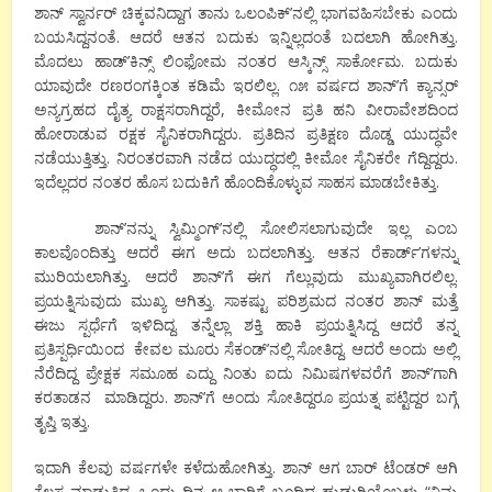
ಶಾನ್ ಸ್ವಾರ್ನರ್ ಚಿಕ್ಕವನಿದ್ದಾಗ ತಾನು ಒಲಂಪಿಕ್’ನಲ್ಲಿ ಭಾಗವಹಿಸಬೇಕು ಎಂದು
ಬಯಸಿದ್ದನಂತೆ. ಆದರೆ ಆತನ ಬದುಕು ಇನ್ನಿಲ್ಲದಂತೆ ಬದಲಾಗಿ ಹೋಗಿತ್ತು.
ಮೊದಲು ಹಾಡ್’ಕಿನ್ಸ್ ಲಿಂಫೋಮ ನಂತರ ಆಸ್ಕಿನ್ಸ್ ಸಾರ್ಕೋಮ. ಬದುಕು
ಯಾವುದೇ ರಣರಂಗಕ್ಕಿಂತ ಕಡಿಮೆ ಇರಲಿಲ್ಲ. ೧೫ ವರ್ಷದ ಶಾನ್’ಗೆ ಕ್ಯಾನ್ಸರ್
ಅನ್ಯಗ್ರಹದ ದೈತ್ಯ ರಾಕ್ಷಸರಾಗಿದ್ದರೆ, ಕೀಮೋನ ಪ್ರತಿ ಹನಿ ವೀರಾವೇಶದಿಂದ
ಹೋರಾಡುವ ರಕ್ಷಕ ಸೈನಿಕರಾಗಿದ್ದರು. ಪ್ರತಿದಿನ ಪ್ರತಿಕ್ಷಣ ದೊಡ್ಡ ಯುದ್ಧವೇ
ನಡೆಯುತ್ತಿತ್ತು. ನಿರಂತರವಾಗಿ ನಡೆದ ಯುದ್ಧದಲ್ಲಿ ಕೀಮೋ ಸೈನಿಕರೇ ಗೆದ್ದಿದ್ದರು.
ಇದೆಲ್ಲದರ ನಂತರ ಹೊಸ ಬದುಕಿಗೆ ಹೊಂದಿಕೊಳ್ಳುವ ಸಾಹಸ ಮಾಡಬೇಕಿತ್ತು.
ಶಾನ್’ನನ್ನು ಸ್ವಿಮ್ಮಿಂಗ್’ನಲ್ಲಿ ಸೋಲಿಸಲಾಗುವುದೇ ಇಲ್ಲ ಎಂಬ
ಕಾಲವೊಂದಿತ್ತು ಆದರೆ ಈಗ ಅದು ಬದಲಾಗಿತ್ತು. ಆತನ ರೆಕಾರ್ಡ್’ಗಳನ್ನು
ಮುರಿಯಲಾಗಿತ್ತು. ಆದರೆ ಶಾನ್’ಗೆ ಈಗ ಗೆಲ್ಲುವುದು ಮುಖ್ಯವಾಗಿರಲಿಲ್ಲ.
ಪ್ರಯತ್ನಿಸುವುದು ಮುಖ್ಯ ಆಗಿತ್ತು. ಸಾಕಷ್ಟು ಪರಿಶ್ರಮದ ನಂತರ ಶಾನ್ ಮತ್ತೆ
ಈಜು ಸ್ಪರ್ಧೆಗೆ ಇಳಿದಿದ್ದ. ತನ್ನೆಲ್ಲಾ ಶಕ್ತಿ ಹಾಕಿ ಪ್ರಯತ್ನಿಸಿದ್ದ ಆದರೆ ತನ್ನ
ಪ್ರತಿಸ್ಪರ್ಧಿಯಿಂದ ಕೇವಲ ಮೂರು ಸೆಕಂಡ್’ನಲ್ಲಿ ಸೋತಿದ್ದ. ಆದರೆ ಅಂದು ಅಲ್ಲಿ
ನೆರೆದಿದ್ದ ಪ್ರೇಕ್ಷಕ ಸಮೂಹ ಎದ್ದು ನಿಂತು ಐದು ನಿಮಿಷಗಳವರೆಗೆ ಶಾನ್’ಗಾಗಿ
ಕರತಾಡನ ಮಾಡಿದ್ದರು. ಶಾನ್’ಗೆ ಅಂದು ಸೋತಿದ್ದರೂ ಪ್ರಯತ್ನ ಪಟ್ಟಿದ್ದರ ಬಗ್ಗೆ
ತೃಪ್ತಿ ಇತ್ತು.
ಇದಾಗಿ ಕೆಲವು ವರ್ಷಗಳೇ ಕಳೆದುಹೋಗಿತ್ತು. ಶಾನ್ ಆಗ ಬಾರ್ ಟೆಂಡರ್ ಆಗಿ
ಕೆಲಸ ಮಾಡುತ್ತಿದ್ದ. ಒಂದು ದಿನ ಆ ಬಾರಿಗೆ ಬಂದಿದ್ದ ಹುಡುಗಿಯೊಬ್ಬಳು “ನಿಮ್ಮ