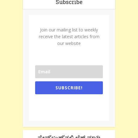
Subscribe
Join our mailing list to weekly
receive the latest articles from
our website
SUBSCRIBE!
One e-mail a week. We don't spam.
Don't forget to check the promotional
tab if you are using gmail.
ಫೇಸ್’ಬುಕ್’ನಲ್ಲಿ ಲೈಕ್ ಮಾಡಿ