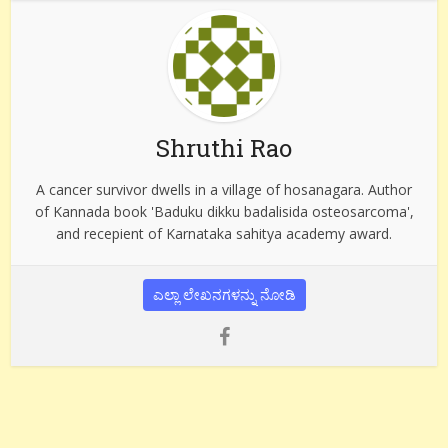
Shruthi Rao
A cancer survivor dwells in a village of hosanagara. Author
of Kannada book 'Baduku dikku badalisida osteosarcoma',
and recepient of Karnataka sahitya academy award.
ಎಲ್ಲಾ ಲೇಖನಗಳನ್ನು ನೋಡಿ