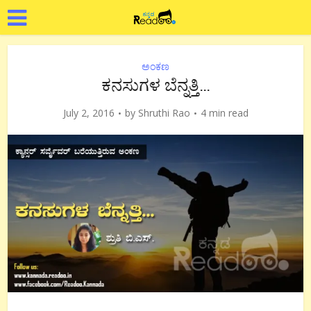
ಅಂಕಣ
ಕನಸುಗಳ ಬೆನ್ನತ್ತಿ…
July 2, 2016
by
Shruthi Rao
4 min read