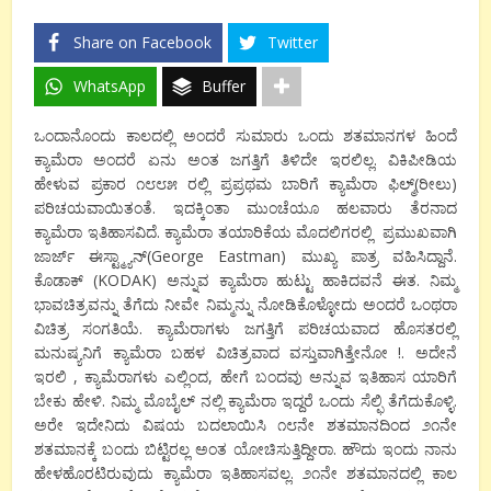
Share on Facebook
Twitter
WhatsApp
Buffer
ಒಂದಾನೊಂದು ಕಾಲದಲ್ಲಿ ಅಂದರೆ ಸುಮಾರು ಒಂದು ಶತಮಾನಗಳ ಹಿಂದೆ
ಕ್ಯಾಮೆರಾ ಅಂದರೆ ಏನು ಅಂತ‌ ಜಗತ್ತಿಗೆ‌‌ ತಿಳಿದೇ ಇರಲಿಲ್ಲ. ವಿಕಿಪೀಡಿಯ
ಹೇಳುವ ಪ್ರಕಾರ ೧೮೮೫ ರಲ್ಲಿ ಪ್ರಪ್ರಥಮ
ಬಾರಿಗೆ ಕ್ಯಾಮೆರಾ ಫಿಲ್ಮ್(ರೀಲು)
ಪರಿಚಯವಾಯಿತಂತೆ.‌ ಇದಕ್ಕಿಂತಾ ಮುಂಚೆಯೂ ಹಲವಾರು ತೆರನಾದ
ಕ್ಯಾಮೆರಾ ಇತಿಹಾಸವಿದೆ. ಕ್ಯಾಮೆರಾ ತಯಾರಿಕೆಯ ಮೊದಲಿಗರಲ್ಲಿ ಪ್ರಮುಖವಾಗಿ
ಜಾರ್ಜ್ ಈಸ್ಟ್ಮ್ಯಾನ್
(
George Eastman
)
ಮುಖ್ಯ ಪಾತ್ರ ವಹಿಸಿದ್ದಾನೆ.
ಕೊಡಾಕ್ (
KODAK
) ಅನ್ನುವ ಕ್ಯಾಮೆರಾ ಹುಟ್ಟು
ಹಾಕಿದವನೆ ಈತ. ನಿಮ್ಮ
ಭಾವಚಿತ್ರವನ್ನು ತೆಗೆದು ನೀವೇ ನಿಮ್ಮನ್ನು ನೋಡಿಕೊಳ್ಳೋದು ಅಂದರೆ ಒಂಥರಾ‌
ವಿಚಿತ್ರ ಸಂಗತಿಯೆ. ಕ್ಯಾಮೆರಾಗಳು‌ ಜಗತ್ತಿಗೆ ಪರಿಚಯವಾದ ಹೊಸತರಲ್ಲಿ
ಮನುಷ್ಯನಿಗೆ ಕ್ಯಾಮೆರಾ ಬಹಳ ವಿಚಿತ್ರವಾದ ವಸ್ತುವಾಗಿತ್ತೇನೋ !. ಅದೇನೆ
ಇರಲಿ
,
ಕ್ಯಾಮೆರಾಗಳು ಎಲ್ಲಿಂದ
,
ಹೇಗೆ ಬಂದವು ಅನ್ನುವ ಇತಿಹಾಸ ಯಾರಿಗೆ
ಬೇಕು‌ ಹೇಳಿ. ನಿಮ್ಮ ಮೊಬೈಲ್ ನಲ್ಲಿ ಕ್ಯಾಮೆರಾ ಇದ್ದರೆ ಒಂದು ಸೆಲ್ಫಿ ತೆಗೆದುಕೊಳ್ಳಿ.
ಅರೇ ಇದೇನಿದು ವಿಷಯ ಬದಲಾಯಿಸಿ ೧೮ನೇ ಶತಮಾನದಿಂದ ೨೧ನೇ
ಶತಮಾನಕ್ಕೆ ಬಂದು
ಬಿಟ್ಟಿರಲ್ಲ ಅಂತ ಯೋಚಿಸುತ್ತಿದ್ದೀರಾ. ಹೌದು ಇಂದು ನಾನು
ಹೇಳ
ಹೊರಟಿರುವುದು ಕ್ಯಾಮೆರಾ ಇತಿಹಾಸವಲ್ಲ. ೨೧ನೇ ಶತಮಾನದಲ್ಲಿ ಕಾಲ