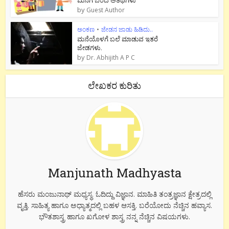
ಮನೆಗೆ ಬಂದ ಅತಿಥಿಗಳು
by
Guest Author
ಅಂಕಣ
•
ಜೇಡನ ಜಾಡು ಹಿಡಿದು..
ಮನೆಯೊಳಗೆ ಬಲೆ ಮಾಡುವ ಇತರೆ
ಜೇಡಗಳು.
by
Dr. Abhijith A P C
ಲೇಖಕರ ಕುರಿತು
Manjunath Madhyasta
ಹೆಸರು ಮಂಜುನಾಥ್ ಮಧ್ಯಸ್ಥ. ಓದಿದ್ದು ವಿಜ್ಞಾನ. ಮಾಹಿತಿ ತಂತ್ರಜ್ಞಾನ ಕ್ಷೇತ್ರದಲ್ಲಿ
ವೃತ್ತಿ. ಸಾಹಿತ್ಯ ಹಾಗೂ ಅಧ್ಯಾತ್ಮದಲ್ಲಿ ಬಹಳ ಆಸಕ್ತಿ. ಬರೆಯೋದು ನೆಚ್ಚಿನ ಹವ್ಯಾಸ.
ಭೌತಶಾಸ್ತ್ರ ಹಾಗೂ ಖಗೋಳ ಶಾಸ್ತ್ರ ನನ್ನ ನೆಚ್ಚಿನ ವಿಷಯಗಳು.