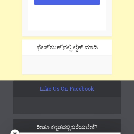
One e-mail a week. We don't spam.
Don't forget to check the promotional
tab if you are using gmail.
ಫೇಸ್’ಬುಕ್’ನಲ್ಲಿ ಲೈಕ್ ಮಾಡಿ
Like Us On Facebook
ರೀಡೂ ಕನ್ನಡದಲ್ಲಿ ಬರೆಯಬೇಕೆ?