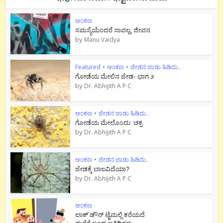
ಅಂಕಣ
ಸಮಸ್ಯೆಯೆಂದರೆ ಸಾವಲ್ಲ, ಜೀವನ
by
Manu Vaidya
Featured
•
ಅಂಕಣ
•
ಜೇಡನ ಜಾಡು ಹಿಡಿದು..
ಗೋಡೆಯ ಮೇಲಿನ ಜೇಡ- ಭಾಗ ೨
by
Dr. Abhijith A P C
ಅಂಕಣ
•
ಜೇಡನ ಜಾಡು ಹಿಡಿದು..
ಗೋಡೆಯ ಮೇಲೊಂದು ಚಕ್ರ
by
Dr. Abhijith A P C
ಅಂಕಣ
•
ಜೇಡನ ಜಾಡು ಹಿಡಿದು..
ಜೇಡಕ್ಕೆ ಬಾಲವಿದೆಯಾ?
by
Dr. Abhijith A P C
ಅಂಕಣ
ಲಾಕ್`ಡೌನ್ ಟೈಮಲ್ಲಿ ಕರೆಯದೆ