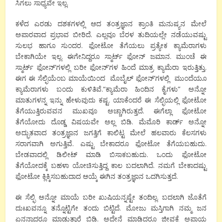
ಸಿಗಲು ಸಾಧ್ಯವೇ ಇಲ್ಲ.
ಕಳೆದ ಎರಡು ದಶಕಗಳಲ್ಲಿ ಆದ ತಂತ್ರಜ್ಞಾನ ಕ್ರಾಂತಿ ಮನುಷ್ಯನ ಮೇಲೆ
ಅಪಾರವಾದ ಪ್ರಭಾವ ಬೀರಿದೆ. ಎಲ್ಲವೂ ಬೆರಳ ತುದಿಯಲ್ಲೇ ನಡೆಯುವಷ್ಟು
ಸುಲಭ ಹಾಗೂ ಸುಂದರ.
ಫೋಟೋ ತೆಗೆಯಲು ಪ್ರತ್ಯೇಕ ಕ್ಯಾಮೆರಾಗಳು
ಬೇಕಾಗಿಯೇ‌ ಇಲ್ಲ. ಈಗೇನಿದ್ದರೂ ಸ್ಮಾರ್ಟ್ ಫೋನ್ ಜಮಾನ. ಮುಂಚೆ ಈ
ಸ್ಮಾರ್ಟ್ ಫೋನ್
’
ಗಳಲ್ಲಿ‌ ಬರೀ‌ ಫೋನ್
’
ಗಳ ಹಿಂದೆ ಮಾತ್ರ ಕ್ಯಾಮೆರಾ ಇರುತ್ತಿತ್ತು.
ಈಗ ಈ ಸೆಲ್ಫಿಯೆಂಬ ಮಾಯೆಯಿಂದ ಮೊಬೈಲ್ ಫೋನ್
’
ಗಳಲ್ಲಿ ಮುಂದೆಯೂ
ಕ್ಯಾಮೆರಾಗಳು ಬಂದು ಕುಳಿತಿವೆ.
“
ಕ್ಯಾಮೆರಾ ಹಿಂದಿನ ಕೈಗಳು
”
‌ ಅನ್ನೋ
ಮಾತುಗಳನ್ನ ಇನ್ನು ಹೇಳುವುದು ಕಷ್ಟ. ಯಾಕೆಂದರೆ ಈ ಸೆಲ್ಫಿಯಲ್ಲಿ ಫೋಟೋ
ತೆಗೆಯುತ್ತಿರುವವನ ಮುಖವೂ ಅಚ್ಚಾಗಿರುತ್ತದೆ. ಈಗೆಲ್ಲಾ ಫೋಟೋ
ತೆಗೆಯೋದು ದೊಡ್ಡ ವಿಷಯವೇ ಅಲ್ಲ ಬಿಡಿ. ಮೆಮೊರಿ ಕಾರ್ಡ್ ಅನ್ನೋ
ಅದ್ಭುತವಾದ ತಂತ್ರಜ್ಞಾನ ಜಗತ್ತಿಗೆ ಕಾಲಿಟ್ಟ
ಮೇಲೆ ಹಲವಾರು ಕೆಲಸಗಳು
ಸರಾಗವಾಗಿ ಅಗುತ್ತಿವೆ. ಎಷ್ಟು ಬೇಕಾದರೂ‌‌ ಫೋಟೋ ತೆಗೆಯಬಹುದು.
ಬೇಡವಾದಲ್ಲಿ ಡಿಲೀಟ್ ಮಾಡಿ‌ ಬಿಸಾಕಬಹುದು. ಒಂದು ಫೋಟೋ
ತೆಗೆಯೋದಕ್ಕೆ ಬಹಳಾ ಯೋಚಿಸುತ್ತಿದ್ದ ಕಾಲ ಬದಲಾಗಿದೆ. ನಮಗೆ ಬೇಕಾದಷ್ಟು
ಫೋಟೋ ಕ್ಲಿಕ್ಕಿಸಬಹುದಾದ ಆಯ್ಕೆ ಈಗಿನ‌ ತಂತ್ರಜ್ಞಾನ ಒದಗಿಸುತ್ತದೆ.
ಈ ಸೆಲ್ಫಿ ಅನ್ನೋ‌ ಮಾಯೆ ಬರೀ ಖುಷಿಯನ್ನಷ್ಟೇ‌ ತಂದಿಲ್ಲ. ಬದಲಾಗಿ ಜೊತೆಗೆ
ದುಃಖವನ್ನೂ‌ ತನ್ನೊಟ್ಟಿಗೇ ತಂದು
ಬಿಟ್ಟಿದೆ. ಮೋಜು ಮಸ್ತಿಗಾಗಿ‌‌ ನಮ್ಮ ಜನ‌
ಏನನ್ನಾದರೂ ಮಾಡುತ್ತಾರೆ ಬಿಡಿ. ಅದೇನೆ ಮಾಡಿದರೂ ಜೀವಕ್ಕೆ ಅಪಾಯ