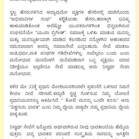
ಸ್ವಲ್ಪ ಹೆಸರುಗಳಿಸಿದ ಅದ್ಯಾವುದೋ ವ್ಯಕ್ತಿಗಳ ಹೆಸರಿನಲ್ಲಿ ಮಾರಿಗೊಂದು
“ಅಭಿಮಾನಿಗಳ ಸಂಘ” ಕಟ್ಟಿಕೊಂಡು ಹೆಸರು,ಹಣಕ್ಕಾಗಿ ಭವಿಷ್ಯ
ಹಾಳುಮಾಡಿಕೊಂಡ ಅದೆಷ್ಟೋ ಯುವಕರುಗಳಿಗಿಂತ ಭಿನ್ನವಾಗಿರುವ
ಸಂಘಟನೆಯೇ “ಯುವಾ ಬ್ರಿಗೇಡ್”. ಸಮಾಜಕ್ಕೆ ಒಳಿತು ಮಾಡುವ ಮನಸ್ಸು
ಮತ್ತು ಮನಸ್ಪೂರ್ತಿಯಾಗಿ ಮಾಡಿದ ಕೆಲಸದಿಂದ ನನ್ನೊಳಗಿನ ಅಹಂಕಾರದ
ದಮನವಾದಾಗ ಅದನ್ನು ಸಮಾಜಸೇವೆ ಎನ್ನಬಹುದು. ಸೇವೆ ಮಾಡಲು
ಜಾತಿ,ಧರ್ಮ,ಮತ ಪಂಥಗಳ ಗಡಿರೇಖೆಗಳಿಲ್ಲ.. ನಾವೆಲ್ಲರೂ ಒಂದು ಎಂಬ
ಮನೋಭಾವ ಮನದೊಳಗೆ ಮನೆಮಾಡಿದಾಗ ಒಬ್ಬ ವ್ಯಕ್ತಿಯು ಯಾವ
ನಿರೀಕ್ಷೆಯೂ ಇಲ್ಲದೇನೂ ಸೇವೆ ಮಾಡಬಲ್ಲ ಅದು ನಿಸ್ವಾರ್ಥ ಸೇವಾ
ಮನೋಭಾವ..
ಕಳೆದ ಮೇ 22ಕ್ಕೆ ಪ್ರಧಾನಿ ಮೋದಿಯವರಿಂದಲೇ ಪ್ರಶಂಸೆಗೆ ಒಳಗಾದ ನಿಮಗೆ
ಕೇವಲ ನೀವೆ ಸರಿಸಾಟಿ..ಕಲ್ಯಾಣಿ ಸ್ವಚ್ಛ ಗೊಳಿಸುವ ನಿಮ್ಮ ಯೋಜನೆ
ಪ್ರಧಾನಿಯವರನ್ನೂ ಆಕರ್ಷಿಸಿದೆ. ” ಕೋಟಿ ಮನಸ್ಸು ಒಂದೇ ಕನಸು” ಅದು
“ವಿಶ್ವಗುರು ಭಾರತ” ಎಂಬ ನಿಮ್ಮ ಧ್ಯೇಯ ವಾಕ್ಯವೇ ನಮ್ಮ ಪ್ರಧಾನಿಯ ಧ್ಯೇಯ
ವಾಕ್ಯ ಕೂಡ.
ನಿಸ್ವಾರ್ಥ ಸೇವೆಗೆ ಇನ್ನೊಂದು ಅರ್ಥವಾಗಿರುವ ನೀವು ಭಾರತಾಂಬೆಯ ಹೆಮ್ಮೆಯ
ಪುತ್ರರು. ಭವ್ಯ ಭಾರತದ ಪರಂಪರೆ ಸಂಸ್ಕೃತಿಯ ಸಾರವನ್ನು ಜಗತ್ತಿಗೇ