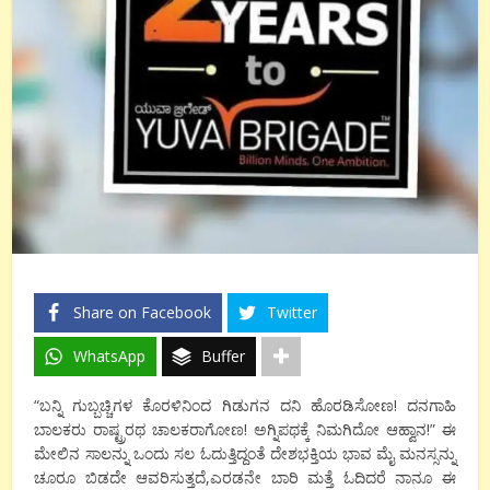
Share on Facebook
Twitter
WhatsApp
Buffer
“ಬನ್ನಿ ಗುಬ್ಬಚ್ಚಿಗಳ ಕೊರಳಿನಿಂದ ಗಿಡುಗನ ದನಿ ಹೊರಡಿಸೋಣ! ದನಗಾಹಿ
ಬಾಲಕರು ರಾಷ್ಟ್ರರಥ ಚಾಲಕರಾಗೋಣ! ಅಗ್ನಿಪಥಕ್ಕೆ ನಿಮಗಿದೋ ಆಹ್ವಾನ!” ಈ
ಮೇಲಿನ ಸಾಲನ್ನು ಒಂದು ಸಲ ಓದುತ್ತಿದ್ದಂತೆ ದೇಶಭಕ್ತಿಯ ಭಾವ ಮೈ ಮನಸ್ಸನ್ನು
ಚೂರೂ ಬಿಡದೇ ಆವರಿಸುತ್ತದೆ,ಎರಡನೇ ಬಾರಿ ಮತ್ತೆ ಓದಿದರೆ ನಾನೂ ಈ