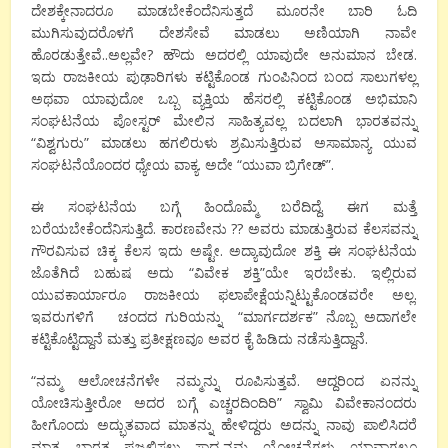
ದೇಶಕ್ಕೇನಾದರೂ ಮಾಡಬೇಕೆಂದೆನಿಸುತ್ತದೆ ಮೂರನೇ ಬಾರಿ ಓದಿ
ಮುಗಿಸುವುದರೊಳಗೆ ದೇಶಸೇವೆ ಮಾಡಲು ಅಣಿಯಾಗಿ ನಾವೇ
ಹೊರಡುತ್ತೇವೆ..ಅಲ್ಲವೇ? ಹೌದು ಅದರಲ್ಲಿ ಯಾವುದೇ ಅನುಮಾನ ಬೇಡ.
ಇದು ರಾಜಕೀಯ ಪುಢಾರಿಗಳು ಕಟ್ಟಿಕೊಂಡ ಗುಂಪಿನಿಂದ ಬಂದ ಸಾಲುಗಳಲ್ಲ
ಅಥವಾ ಯಾವುದೋ ಒಬ್ಬ ವ್ಯಕ್ತಿಯ ಹೆಸರಲ್ಲಿ ಕಟ್ಟಿಕೊಂಡ ಅಭಿಮಾನಿ
ಸಂಘಟನೆಯ ಪೋಸ್ಟರ್ ಮೇಲಿನ ಸಾಹಿತ್ಯವಲ್ಲ ಬದಲಾಗಿ ಭಾರತವನ್ನು
“ವಿಶ್ವಗುರು” ಮಾಡಲು ಹಗಲಿರುಳು ಶ್ರಮಿಸುತ್ತಿರುವ ಅಸಾಮಾನ್ಯ ಯುವ
ಸಂಘಟನೆಯೊಂದರ ಧ್ಯೇಯ ವಾಕ್ಯ. ಅದೇ “ಯುವಾ ಬ್ರಿಗೇಡ್”.
ಈ ಸಂಘಟನೆಯ ಬಗ್ಗೆ ಹಿಂದೊಮ್ಮೆ ಬರೆದಿದ್ದೆ. ಈಗ ಮತ್ತೆ
ಬರೆಯಬೇಕೆಂದೆನಿಸುತ್ತಿದೆ. ಕಾರಣವೇನು ?? ಅವರು ಮಾಡುತ್ತಿರುವ ಕೆಲಸವನ್ನು
ಗೌರವಿಸುವ ಚಿಕ್ಕ ಕೆಲಸ ಇದು ಅಷ್ಟೇ. ಅದ್ಯಾವುದೋ ಶಕ್ತಿ ಈ ಸಂಘಟನೆಯ
ಜೊತೆಗಿದೆ ಬಹುಷ ಅದು “ವಿವೇಕ ಶಕ್ತಿ”ಯೇ ಇರಬೇಕು. ಇಲ್ಲಿರುವ
ಯುವಕಾರ್ಯಾರೂ ರಾಜಕೀಯ ಫಲಾಪೇಕ್ಷೆಯನ್ನಿಟ್ಟುಕೊಂಡವರೇ ಅಲ್ಲ.
ಇವರುಗಳಿಗೆ ಚಂದದ ಗುರಿಯನ್ನು “ಮಾರ್ಗದರ್ಶಕ” ನೊಬ್ಬ ಅದಾಗಲೇ
ಕಟ್ಟಿಕೊಟ್ಟಿದ್ದಾನೆ ಮತ್ತು ಪ್ರತೀಕ್ಷಣವೂ ಅವರ ಕೈ ಹಿಡಿದು ನಡೆಸುತ್ತಿದ್ದಾನೆ.
“ನಮ್ಮ ಆಲೋಚನೆಗಳೇ ನಮ್ಮನ್ನು ರೂಪಿಸುತ್ತವೆ. ಆದ್ದರಿಂದ ಏನನ್ನು
ಯೋಚಿಸುತ್ತೀರೋ ಅದರ ಬಗ್ಗೆ ಎಚ್ಚರದಿಂದಿರಿ” ಸ್ವಾಮಿ ವಿವೇಕಾನಂದರು
ಹೀಗೊಂದು ಅದ್ಭುತವಾದ ಮಾತನ್ನು ಹೇಳಿದ್ದರು ಅದನ್ನು ನಾವು ಪಾಲಿಸಿದರೆ
ಮಾತ್ರ ಭಾರತ ಪ್ರಜ್ವಲಿಸಲು ಸಾಧ್ಯ.ನಮ್ಮ ಯೋಚನೆಗಳು ಯಾವಾಗಲೂ