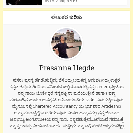
by
Dr. Abhijith A P C
ಲೇಖಕರ ಕುರಿತು
Prasanna Hegde
ಹೆಸರು ಪ್ರಸನ್ನ ಹೆಗಡೆ.ಹುಟ್ಟಿದ್ದು,ಬೆಳೆದಿದ್ದು ಬದುಕನ್ನ ಅನುಭವಿಸಿದ್ದು ಉತ್ತರ
ಕನ್ನಡ ಜಿಲ್ಲೆಯ ಶಿರಸಿಯ ಸಮೀಪದ ಹಳ್ಳಿಯೊಂದರಲ್ಲಿ.ನನ್ನ camera,ಪ್ರೀತಿಯ
ನನ್ನ ನಾಯಿ ಜೊತೆಗಿದ್ದರೆ ನನ್ನನ್ನೂ ನಾ ಮರೆಯುತ್ತೇನೆ.ಹಾಗಾಗಿ ಪಕ್ಕಾ
ಮಲೆನಾಡಿನ ಹುಡುಗ.ಅವಶ್ಯಕತೆ,ಅನಿವಾರ್ಯತೆಯ ಕಾರಣ ಬದುಕುತ್ತಿರುವುದು
ಮೈಸೂರಿನಲ್ಲಿ.Chartered Accountancy ಯ ಭಾಗವಾದ Articleship
ಅನ್ನು ಮಾಡುತ್ತಿದ್ದೇನೆ.ಬರೆಯುವುದು ಕೇವಲ ಹವ್ಯಾಸವಲ್ಲ ನನ್ನ ಜೀವನದ
ಅವಿಭಾಜ್ಯ ಅಂಗ.ರಾಜಕೀಯವನ್ನ ನಾನು ಇಷ್ಟಪಡುತ್ತೇನೆ...ಆಸೆಯಿದೆ ಸಮಾಜಕ್ಕೆ
ನನ್ನ ಕೈಲಾದಷ್ಟು ನೀಡಬೇಕೆಂಬುದು.. ಮತ್ತೇನು ನನ್ನ ಬಗ್ಗೆ ಹೇಳಿಕೊಳ್ಳುವಂತದ್ದಿಲ್ಲ