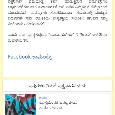
ಬಿತ್ತರಿಸುವ ಬಹುದೊಡ್ಡ ಕೆಲಸ ಮಾಡುತ್ತಿರುವ ನಿಮಗೆಲ್ಲರಿಗೂ
ಅಭಿನಂದನೆಗಳು.ಹಾರ ತುರಾಯಿಗಳಿಗೆ ಅಸೆ ಪಡದ ನಿಮ್ಮತನವ ಹೆಮ್ಮೆಯಿಂದ
ಮುಂದುವರೆಸಿ. ಮನಸ್ಸುಗಳು ಸಂಘಟಿತವಾದಾಗ ಸಮಾಜದಲ್ಲಿ ಮಹತ್ವದ
ಬದಲಾವಣೆ ಸಾಧ್ಯ. ರಾಜಕೀಯ ಇಚ್ಛಾಶಕ್ತಿಯ ಸೋಂಕೂ ತಗುಲದ ನಿಮ್ಮ
ಸೇವೆಯಿದು ನಿರಂತರವಾಗಲಿ.
ಎರಡು ವರ್ಷ ಪೂರೈಸುತ್ತಿರುವ “ಯುವಾ ಬ್ರಿಗೇಡ್” ಗೆ “ರೀಡೂ” ಬಳಗದಿಂದ
ಶುಭಾಶಯಗಳು.
Facebook ಕಾಮೆಂಟ್ಸ್
ಇವುಗಳೂ ನಿಮಗೆ ಇಷ್ಟವಾಗಬಹುದು
ಅಂಕಣ
ಸಮಸ್ಯೆಯೆಂದರೆ ಸಾವಲ್ಲ, ಜೀವನ
by
Manu Vaidya