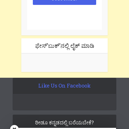
One e-mail a week. We don't spam.
Don't forget to check the promotional
tab if you are using gmail.
ಫೇಸ್’ಬುಕ್’ನಲ್ಲಿ ಲೈಕ್ ಮಾಡಿ
Like Us On Facebook
ರೀಡೂ ಕನ್ನಡದಲ್ಲಿ ಬರೆಯಬೇಕೆ?