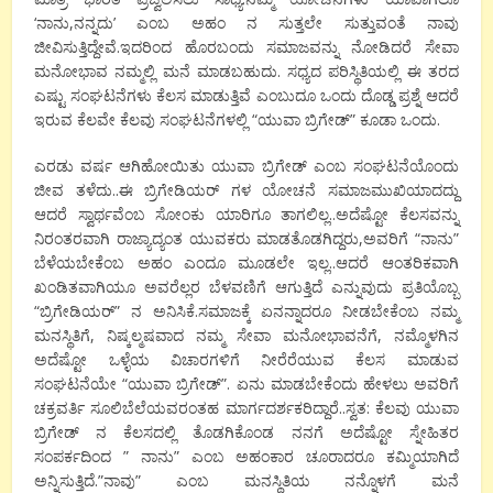
‘ನಾನು,ನನ್ನದು’ ಎಂಬ ಅಹಂ ನ ಸುತ್ತಲೇ ಸುತ್ತುವಂತೆ ನಾವು
ಜೀವಿಸುತ್ತಿದ್ದೇವೆ.ಇದರಿಂದ ಹೊರಬಂದು ಸಮಾಜವನ್ನು ನೋಡಿದರೆ ಸೇವಾ
ಮನೋಭಾವ ನಮ್ಮಲ್ಲಿ ಮನೆ ಮಾಡಬಹುದು. ಸಧ್ಯದ ಪರಿಸ್ಥಿತಿಯಲ್ಲಿ ಈ ತರದ
ಎಷ್ಟು ಸಂಘಟನೆಗಳು ಕೆಲಸ ಮಾಡುತ್ತಿವೆ ಎಂಬುದೂ ಒಂದು ದೊಡ್ಡ ಪ್ರಶ್ನೆ ಆದರೆ
ಇರುವ ಕೆಲವೇ ಕೆಲವು ಸಂಘಟನೆಗಳಲ್ಲಿ “ಯುವಾ ಬ್ರಿಗೇಡ್” ಕೂಡಾ ಒಂದು.
ಎರಡು ವರ್ಷ ಆಗಿಹೋಯಿತು ಯುವಾ ಬ್ರಿಗೇಡ್ ಎಂಬ ಸಂಘಟನೆಯೊಂದು
ಜೀವ ತಳೆದು..ಈ ಬ್ರಿಗೇಡಿಯರ್ ಗಳ ಯೋಚನೆ ಸಮಾಜಮುಖಿಯಾದದ್ದು
ಆದರೆ ಸ್ವಾರ್ಥವೆಂಬ ಸೋಂಕು ಯಾರಿಗೂ ತಾಗಲಿಲ್ಲ..ಅದೆಷ್ಟೋ ಕೆಲಸವನ್ನು
ನಿರಂತರವಾಗಿ ರಾಜ್ಯಾದ್ಯಂತ ಯುವಕರು ಮಾಡತೊಡಗಿದ್ದರು,ಅವರಿಗೆ “ನಾನು”
ಬೆಳೆಯಬೇಕೆಂಬ ಅಹಂ ಎಂದೂ ಮೂಡಲೇ ಇಲ್ಲ..ಆದರೆ ಆಂತರಿಕವಾಗಿ
ಖಂಡಿತವಾಗಿಯೂ ಅವರೆಲ್ಲರ ಬೆಳವಣಿಗೆ ಆಗುತ್ತಿದೆ ಎನ್ನುವುದು ಪ್ರತಿಯೊಬ್ಬ
“ಬ್ರಿಗೇಡಿಯರ್” ನ ಅನಿಸಿಕೆ.ಸಮಾಜಕ್ಕೆ ಏನನ್ನಾದರೂ ನೀಡಬೇಕೆಂಬ ನಮ್ಮ
ಮನಸ್ಥಿತಿಗೆ, ನಿಷ್ಕಲ್ಮಷವಾದ ನಮ್ಮ ಸೇವಾ ಮನೋಭಾವನೆಗೆ, ನಮ್ಮೊಳಗಿ‌ನ
ಅದೆಷ್ಟೋ ಒಳ್ಳೆಯ ವಿಚಾರಗಳಿಗೆ ನೀರೆರೆಯುವ ಕೆಲಸ ಮಾಡುವ
ಸಂಘಟನೆಯೇ “ಯುವಾ ಬ್ರಿಗೇಡ್”. ಏನು ಮಾಡಬೇಕೆಂದು ಹೇಳಲು ಅವರಿಗೆ
ಚಕ್ರವರ್ತಿ ಸೂಲಿಬೆಲೆಯವರಂತಹ ಮಾರ್ಗದರ್ಶಕರಿದ್ದಾರೆ..ಸ್ವತ: ಕೆಲವು ಯುವಾ
ಬ್ರಿಗೇಡ್ ನ ಕೆಲಸದಲ್ಲಿ ತೊಡಗಿಕೊಂಡ ನನಗೆ ಅದೆಷ್ಟೋ ಸ್ನೇಹಿತರ
ಸಂಪರ್ಕದಿಂದ ” ನಾನು” ಎಂಬ ಅಹಂಕಾರ ಚೂರಾದರೂ ಕಮ್ಮಿಯಾಗಿದೆ
ಅನ್ನಿಸುತ್ತಿದೆ.”ನಾವು” ಎಂಬ ಮನಸ್ಥಿತಿಯ ನನ್ನೊಳಗೆ ಮನೆ