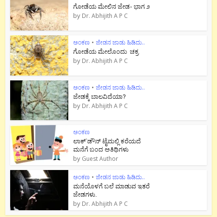
ಗೋಡೆಯ ಮೇಲಿನ ಜೇಡ- ಭಾಗ ೨
by
Dr. Abhijith A P C
ಅಂಕಣ
•
ಜೇಡನ ಜಾಡು ಹಿಡಿದು..
ಗೋಡೆಯ ಮೇಲೊಂದು ಚಕ್ರ
by
Dr. Abhijith A P C
ಅಂಕಣ
•
ಜೇಡನ ಜಾಡು ಹಿಡಿದು..
ಜೇಡಕ್ಕೆ ಬಾಲವಿದೆಯಾ?
by
Dr. Abhijith A P C
ಅಂಕಣ
ಲಾಕ್`ಡೌನ್ ಟೈಮಲ್ಲಿ ಕರೆಯದೆ
ಮನೆಗೆ ಬಂದ ಅತಿಥಿಗಳು
by
Guest Author
ಅಂಕಣ
•
ಜೇಡನ ಜಾಡು ಹಿಡಿದು..
ಮನೆಯೊಳಗೆ ಬಲೆ ಮಾಡುವ ಇತರೆ
ಜೇಡಗಳು.
by
Dr. Abhijith A P C