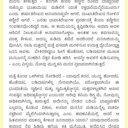
ಮನಸು ಕೇಳುತ್ತದೆ – ತನಗಾಗಿ ಕೇವಲ ಕಣ್ಣೀರ ರೂಪದ ಬಾಷ್ಪಾಂಜಲಿ
ಸಾಕೆನ್ನುವ ಭೂತಾಯಿಯ ಮಡಿಲಿಗೆ ಯಾಕೆ ರಕ್ತಧಾರೆಯನ್ನೆರೆಯುವರು?
ಎಂದು. ಹರ್ಷಾತಿರೇಖದ ಆನಂದಬಾಷ್ಪವೇ ಆಗಲಿ, ದುಃಖಾತಿರೇಖದ ಗೋಳಿನ
ಕಣ್ಣೀರೆ ಆಗಲಿ – ಎರಡು ಭಾವಾತಿರೇಖಗಳ ಪ್ರದರ್ಶನಕ್ಕೆ ಕೇವಲ ಕಣ್ಣೀರಿನ
ಸಂವಹನವೊಂದಿದ್ದರೆ ಸಾಕು, ಆ ತಾಯಿಯನ್ನು ತೃಪ್ತಿಪಡಿಸಲು ಅಥವಾ ಅವಳ
ಅರಿವಿಗೆ ನಿಲುಕುವಂತೆ ಅನಾವರಣಗೊಳ್ಳಲು. ಅಂತಹ ಜಲ ತರ್ಪಣವನ್ನು
ಮಾತ್ರ ಕೇಳುವ, ಅದನ್ನು ಕುಡಿದು ತಣಿದೆ ಅದರಿಂದಲೆ ವನರಾಜಿಯನ್ನು
ಪೋಷಿಸಿ, ಸಲಹಿ ಮತ್ತದನ್ನೆ ಮತ್ತೆ ಫಸಲಾಗಿ ಮರಳಿಸುವ ಉದಾತ್ತ ಧ್ಯೇಯೋದ್ದಾತ್ತ
ಜನನಿ ಅವಳು. ಬೇಕಿರದಿದ್ದರೂ ಹೀಗೆ ಹೊಡೆದಾಟ, ಬಡಿದಾಟಗಳ ಮೂಲಕ
ಮನುಜರನ್ನೆ ಸಂಹರಿಸಿ ನೆತ್ತರ ಕೋಡಿ ಹರಿಸಿ ಅದನ್ನೇ ಅವಳಿಗೆ ಕುಡಿಸುವರಲ್ಲ
– ಎಂಬ ವಿಸ್ಮಯ, ನೋವು ಮುಗ್ದ ಕವಿ ಮನದ ಪ್ರಲಾಪವಾಗಿಬಿಡುತ್ತದೆ.
ಮತ್ತೆ ಕೊಂಚ ಒಳಗಿಳಿದು ನೋಡಿದರೆ – ಯಾವುದೆ ಕದನ, ಯುದ್ಧ, ಹೋರಾಟ,
ಹೊಡೆದಾಟ, ಬಡಿದಾಟಗಳೆಲ್ಲ ನೇರವಾಗಿಯೊ, ಪರೋಕ್ಷವಾಗಿಯೊ ಈ
ಭೂಮಾತೆಯ ಸ್ವಾಧೀನ ಮತ್ತು ಸ್ವಾಮಿತ್ಯಕ್ಕೋಸ್ಕರ, ಮತ್ತವಳಲ್ಲಡಗಿದ ಅಪಾರ
ಸಂಪತ್ತಿನ ಅಧಿಪತ್ಯಕ್ಕೋಸ್ಕರ ಎಂಬುದರ ಅರಿವು ಕವಿಯ ದಿಗ್ಭ್ರಮೆ, ನೋವುನ್ನು
ಅಧಿಕವಾಗಿಸಿದ್ದು ಕಾಣುತ್ತದೆ. ಅದೇನನ್ನು ಬೇಡದ ಬರಿಯ ಭಾಷ್ಪಾರ್ಪಣೆಗೆ
ಎಲ್ಲವನ್ನು ಕೊಡುವ ವಿಶಾಲ, ಉದಾರ ಮನಸಿನ ಮಡಿಯನ್ನೆಲ್ಲ ಪಾಶವೀ
ರಕ್ತದಿಂದ ಮೈಲಿಗೆಯಾಗಿಸುತ್ತಾರಲ್ಲ ಎಂಬ ಹಪಹಪಿಕೆಯಲ್ಲಿ. ಆದರೆ ಆ
ಹಿತವಚನದ ಮಾತನ್ನು ಕೇಳುವ ಜನರಾದರೂ ಯಾರು? ಯಾವುದಾದರೊಂದು
ಕಾರಣದ ನೆಪ ಹಿಡಿದು ಹಗೆಯ ಕತ್ತಿ ಮಸೆಯುತ್ತ, ಅದೆಬ್ಬಿಸಿದ ದ್ವೇಷದ