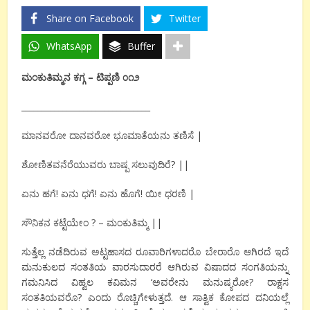
Share on Facebook
Twitter
WhatsApp
Buffer
ಮಂಕುತಿಮ್ಮನ ಕಗ್ಗ – ಟಿಪ್ಪಣಿ ೦೧೨
_______________________________
ಮಾನವರೋ ದಾನವರೋ ಭೂಮಾತೆಯನು ತಣಿಸೆ |
ಶೋಣಿತವನೆರೆಯುವರು ಬಾಷ್ಪ ಸಲುವುದಿರೆ? ||
ಏನು ಹಗೆ! ಏನು ಧಗೆ! ಏನು ಹೊಗೆ! ಯೀ ಧರಣಿ |
ಸೌನಿಕನ ಕಟ್ಟೆಯೇಂ ? – ಮಂಕುತಿಮ್ಮ ||
ಸುತ್ತೆಲ್ಲ ನಡೆದಿರುವ ಅಟ್ಟಹಾಸದ ರೂವಾರಿಗಳಾದರೊ ಬೇರಾರೊ ಆಗಿರದೆ ಇದೆ
ಮನುಕುಲದ ಸಂತತಿಯ ವಾರಸುದಾರರೆ ಆಗಿರುವ ವಿಷಾದದ ಸಂಗತಿಯನ್ನು
ಗಮನಿಸಿದ ವಿಹ್ವಲ ಕವಿಮನ ‘ಅವರೇನು ಮನುಷ್ಯರೋ? ರಾಕ್ಷಸ
ಸಂತತಿಯವರೊ? ಎಂದು ರೊಚ್ಚಿಗೇಳುತ್ತದೆ. ಆ ಸಾತ್ವಿಕ ಕೋಪದ ದನಿಯಲ್ಲೆ