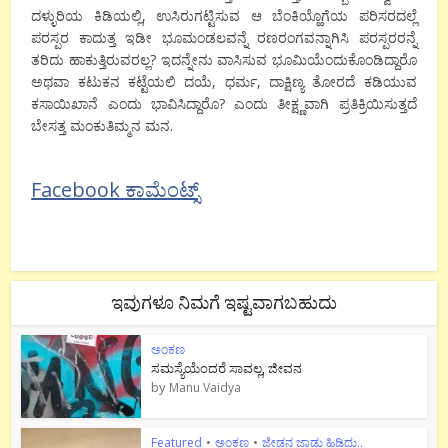
ದಳ್ಳುರಿಯ ಕಿಡಿಯಲ್ಲಿ, ಉಸಿರುಗಟ್ಟಿಸುವ ಆ ಬೆಂಕಿಯ್ಹೊಗೆಯ ಪರಿಸರದಲ್ಲೆ
ಪರಸ್ಪರ ಕಾದುತ್ತ ಇಡೀ ಭೂಮಂಡಲವನ್ನೆ ರಣರಂಗವನ್ನಾಗಿಸಿ ಪರಸ್ಪರರನ್ನೆ
ತರಿದು ಹಾಕುತ್ತಿರುವರಲ್ಲ? ಇದನ್ನೇನು ವಾಸಿಸುವ ಭೂಮಿಯೆಂದುಕೊಂಡಿದ್ದಾರೊ
ಅಥವಾ ಕಟುಕನ ಕಟ್ಟೆಯಲಿ ದಯೆ, ಧರ್ಮ, ದಾಕ್ಷಿಣ್ಯ ತೋರದೆ ಕಡಿಯುವ
ಕಸಾಯಿಖಾನೆ ಎಂದು ಭಾವಿಸಿದ್ದಾರೊ? ಎಂದು ತೀಕ್ಷ್ಣವಾಗಿ ಪ್ರತಿಕ್ರಿಯಿಸುತ್ತದೆ
ಬೇಸತ್ತ ಮಂಕುತಿಮ್ಮನ ಮನ.
Facebook ಕಾಮೆಂಟ್ಸ್
ಇವುಗಳೂ ನಿಮಗೆ ಇಷ್ಟವಾಗಬಹುದು
ಅಂಕಣ
ಸಮಸ್ಯೆಯೆಂದರೆ ಸಾವಲ್ಲ, ಜೀವನ
by
Manu Vaidya
Featured
•
ಅಂಕಣ
•
ಜೇಡನ ಜಾಡು ಹಿಡಿದು..