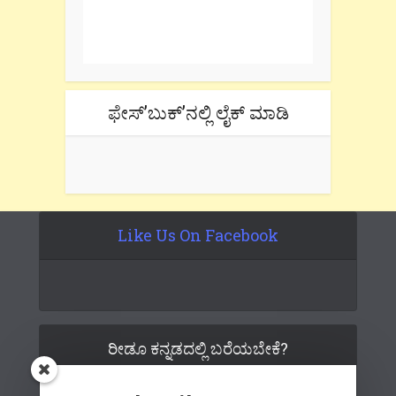
One e-mail a week. We don't spam.
Don't forget to check the promotional
tab if you are using gmail.
ಫೇಸ್’ಬುಕ್’ನಲ್ಲಿ ಲೈಕ್ ಮಾಡಿ
Like Us On Facebook
ರೀಡೂ ಕನ್ನಡದಲ್ಲಿ ಬರೆಯಬೇಕೆ?