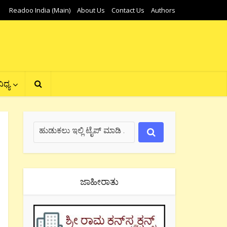
Readoo India (Main)
About Us
Contact Us
Authors
ಿಧ್ಯ
ಜಾಹೀರಾತು