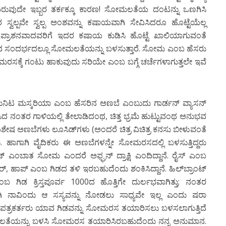
ವುದೇ ಇಬ್ಬರ ತರ್ಕಕ್ಕೂ ಕಾರಣ! ಸೋಮಲತೆಯ ದಂಟನ್ನು ಒಣಗಿಸಿ
ರ ಸ್ವಲ್ಪವೇ ಸ್ವಲ್ಪ ಅಂಶವನ್ನು ಕಷಾಯವಾಗಿ ಸೇವಿಸಿದರೂ ಹೊಟ್ಟೆಯೆಲ್ಲ
ವಿಷಪ್ರಾಶನವಾದವರಿಗೆ ಇದರ ಕಷಾಯ ಕುಡಿಸಿ ಹೊಟ್ಟೆ ಖಾಲಿಯಾಗುವಂತೆ
 ಮಾಡುವ ಸಂದರ್ಭದಲ್ಲೂ ಸೋಮಲತೆಯನ್ನು ಬಳಸುತ್ತಾರೆ. ಸೋಮ ಎಂಬ ಹೆಸರು
ೋಮರಸಕ್ಕೆ ಗಂಟು ಹಾಕುವುದು ಸರಿಯೇ ಎಂಬ ಬಗ್ಗೆ ಚರ್ಚೆಗಳಾಗುತ್ತಲೇ ಇವೆ
ಿಟ ಮಸ್ಕರಿಯಾ ಎಂಬ ಹೆಸರಿನ ಅಣಬೆ ಎಂಬುದು ಗಾರ್ಡನ್ ವ್ಯಾಸನ್
 ನಂತರ ಗಾಳಿಯಲ್ಲಿ ತೇಲಾಡಿದಂಥ, ಚಿತ್ತ ಭ್ರಮೆ ಹುಟ್ಟುವಂಥ ಅನುಭವ
ು ವಿಶೇಷ ಅಣಬೆಗಳು ಲೂಸಿಡ್‍ಗಳು (ಅಂದರೆ ಚಿತ್ರ ವಿಚಿತ್ರ ಕನಸು ಬೀಳುವಂತೆ
ಾಗಾಗಿ ವೈದಿಕರು ಈ ಅಣಬೆಗಳನ್ನೇ ಸೋಮರಸದಲ್ಲಿ ಬಳಸುತ್ತಿದ್ದರು
ಯಾಟ್ ಎಂಬಾತ ಸೋಮ ಎಂದರೆ ಅಫ್ಘನ್ ದ್ರಾಕ್ಷಿ ಎಂದಿದ್ದಾನೆ. ರೈಸ್ ಎಂಬ
ಲರ್, ಹಾಪ್ ಎಂಬ ಗಿಡದ ತಳಿ ಇರಬಹುದೆಂದು ಶಂಕಿಸಿದ್ದಾನೆ. ಹಿಲ್‍ಬ್ರಾಂಟ್
ಡ ಕ್ರಿಸ್ತಪೂರ್ವ 1000ದ ಹೊತ್ತಿಗೇ ದುರ್ಲಭವಾಗಿತ್ತು; ನಂತರ
 ನಾವಿಂದು ಆ ಸಸ್ಯವನ್ನು ನೋಡಲು ಸಾಧ್ಯವೇ ಇಲ್ಲ ಎಂದು ಷರಾ
ಯ ಪತ್ರಕರ್ತರು ಯಾವ ಗಿಡವನ್ನು ಸೋಮರಸ ತಯಾರಿಸಲು ಬಳಸಲಾಗುತ್ತಿದೆ
 ಸೋಮಲತೆಯನ್ನು ಬಳಸಿ ಸೋಮರಸ ತಯಾರಿಸಿರಬಹುದೆಂದು ನನ್ನ ಅನುಮಾನ.