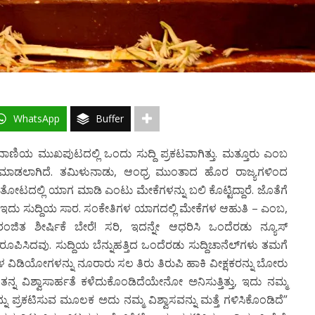
WhatsApp
Buffer
ಣಿಯ ಮುಖಪುಟದಲ್ಲಿ ಒಂದು ಸುದ್ದಿ ಪ್ರಕಟವಾಗಿತ್ತು. ಮತ್ತೂರು ಎಂಬ
 ಮಾಡಲಾಗಿದೆ. ತಮಿಳುನಾಡು, ಆಂಧ್ರ ಮುಂತಾದ ಹೊರ ರಾಜ್ಯಗಳಿಂದ
ತೋಟದಲ್ಲಿ ಯಾಗ ಮಾಡಿ ಎಂಟು ಮೇಕೆಗಳನ್ನು ಬಲಿ ಕೊಟ್ಟಿದ್ದಾರೆ. ಜೊತೆಗೆ
ೆ – ಇದು ಸುದ್ದಿಯ ಸಾರ. ಸಂಕೇತಿಗಳ ಯಾಗದಲ್ಲಿ ಮೇಕೆಗಳ ಆಹುತಿ – ಎಂಬ,
ಿತ ಶೀರ್ಷಿಕೆ ಬೇರೆ! ಸರಿ, ಇದನ್ನೇ ಆಧರಿಸಿ ಒಂದೆರಡು ನ್ಯೂಸ್
ೂಪಿಸಿದವು. ಸುದ್ದಿಯ ಬೆನ್ನುಹತ್ತಿದ ಒಂದೆರಡು ಸುದ್ದಿಚಾನೆಲ್‍ಗಳು ತಮಗೆ
ಿಡಿಯೋಗಳನ್ನು ನೂರಾರು ಸಲ ತಿರು ತಿರುಪಿ ಹಾಕಿ ವೀಕ್ಷಕರನ್ನು ಬೋರು
 ತನ್ನ ವಿಶ್ವಾಸಾರ್ಹತೆ ಕಳೆದುಕೊಂಡಿದೆಯೇನೋ ಅನಿಸುತ್ತಿತ್ತು, ಇದು ನಮ್ಮ
ಯನ್ನು ಪ್ರಕಟಿಸುವ ಮೂಲಕ ಅದು ನಮ್ಮ ವಿಶ್ವಾಸವನ್ನು ಮತ್ತೆ ಗಳಿಸಿಕೊಂಡಿದೆ”