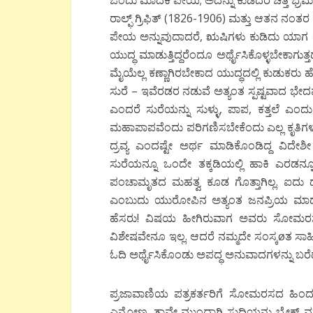
ಒಂದು ಮಾದಕ ಪೇಯ; ಅದನ್ನು ಕುಡಿದರೆ ಚಿತ್ತ ಭ್ರ
ರಾಲ್ಫ್ ಗ್ರಿಫಿತ್ (1826-1906) ಮತ್ತು ಆತನ
ಪೇಯ ಅನ್ನುವುದಾದರೆ, ಋಷಿಗಳು ಕುಡಿದು ಯಾಗ ಮ
ಯುದ್ಧ ಮಾಡುತ್ತಿದ್ದರೆಂದೂ ಅರ್ಥೈಸಿಕೊಳ್ಳಬೇಕಾಗುತ್ತ
ಮೈಯೆಲ್ಲ ಕಣ್ಣಾಗಿರಬೇಕಾದ ಯುದ್ಧದಲ್ಲಿ ಕುಡುಕರು 
ಸುರೆ – ಇವೆರಡರ ನಡುವೆ ಅತ್ಯಂತ ಸ್ಪಷ್ಟವಾದ ಭೇದವನ್
ಎಂದರೆ ಸುರೆಯನ್ನು ಸುಳ್ಳು, ಪಾಪ, ಕತ್ತಲೆ ಎಂದ
ಮಹಾಪಾಪವೆಂದು ಪರಿಗಣಿಸಬೇಕೆಂದು ಎಲ್ಲ ಕೃತಿಗ
ದ್ರವ್ಯ ಎಂದಷ್ಟೇ ಅರ್ಥ ಮಾಡಿಕೊಂಡಿದ್ದ ವಿದೇಶೀ
ಸುರೆಯನ್ನೂ ಒಂದೇ ತಕ್ಕಡಿಯಲ್ಲಿ ಹಾಕಿ ಎರಡನ್
ಪಂಚಾಮೃತದ ಮಹತ್ವ ಕೂಡ ಗೊತ್ತಾಗಿಲ್ಲ. ಐದು ದ
ಎಂಬುದು ಯುರೋಪಿನ ಅತ್ಯಂತ ಜನಪ್ರಿಯ ಮ
ಹೆಸರು! ವಿಷಯ ಹೀಗಿರುವಾಗ ಅವರು ಸೋಮರಸವನ
ವಿಶೇಷವೇನೂ ಇಲ್ಲ. ಆದರೆ ನಮ್ಮದೇ ಸಂಸ್ಕøತ ಸಾಹಿತ್ಯ
ಓದಿ ಅರ್ಥೈಸಿಕೊಂಡು ಅಪದ್ಧ ಅನುವಾದಗಳನ್ನು ಬರೆದ ಬ
ಪ್ರಜಾವಾಣಿಯ ಪತ್ರಕರ್ತರಿಗೆ ಸೋಮರಸದ ಹಿಂ
ಎನ್ನೋಣ. ತಾವೇ ಮುಂದಾಗಿ ಸುದ್ದಿಯನ್ನು ಬ್ರೇಕ