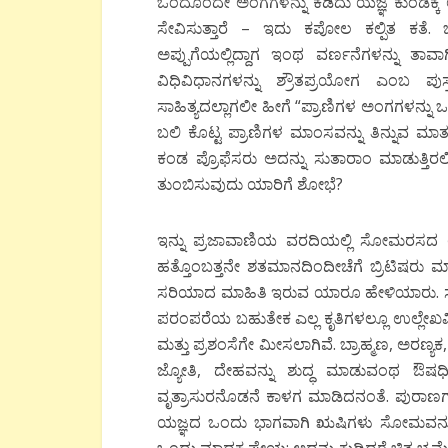
ಒಂದೊಂದೇ ಅಂಗಗಳನ್ನು ಕಡಿದು ಯಜ್ಞ ಕುಂಡಕ್ಕೆ 
ಸೇವಿಸುತ್ತಾರೆ – ಇದು ಕಪೋಲ ಕಲ್ಪಿತ ಕತೆ. ಬ
ಅಪ್ಪುಗೆಯಲ್ಲಿದ್ದಾಗ ಇಂಥ ವರ್ಣನೆಗಳನ್ನು ತ
ವಿಧಿವಿಧಾನಗಳನ್ನು ಶ್ರೌತಪ್ರಯೋಗ ಎಂಬ ಪುಸ್
ಸಾಹಿತ್ಯದಲ್ಲಾಗಲೀ ಹೀಗೆ “ಪ್ರಾಣಿಗಳ ಅಂಗಗಳನ್ನು ಒಂದೊಂ
ಬಲಿ ಕೊಟ್ಟ ಪ್ರಾಣಿಗಳ ಮಾಂಸವನ್ನು ತಿನ್ನುವ 
ಕಂಡ ಪ್ರೊಫೆಸರು ಅದನ್ನು ಸುತಾರಾಂ ಮಾಡುತ್ತಿರಲಿಲ್ಲ 
ತುಂಬಿಸುವುದು ಯಾರಿಗೆ ಶೋಭೆ?
ಇನ್ನು ಪ್ರಜಾವಾಣಿಯ ವರದಿಯಲ್ಲಿ ಸೋಮರಸದ
ಹತ್ತೊಂಬತ್ತನೇ ಶತಮಾನದಿಂದೀಚೆಗೆ ಬ್ರಿಟಿಷ
ಸರಿಯಾದ ಮಾಹಿತಿ ಇರುವ ಯಾರೂ ಹೇಳಿಯಾರು. 
ಪರಂಪರೆಯ ಬಹುತೇಕ ಎಲ್ಲ ಕೃತಿಗಳಲ್ಲೂ ಉಲ್ಲೇ
ಮತ್ತು ಪ್ರಶಂಸೆಗೇ ಮೀಸಲಾಗಿವೆ. ಬ್ರಾಹ್ಮಣ, ಅರಣ್
ಜ್ಯೋತಿ, ದೇಹವನ್ನು ಶುದ್ಧ ಮಾಡುವಂಥ ಔಷಧಿ
ವೃತ್ರಾಸುರನೊಡನೆ ಕಾಳಗ ಮಾಡಿದನಂತೆ. ಪುರಾಣಗಳಲ್ಲ
ಯಜ್ಞದ ಒಂದು ಭಾಗವಾಗಿ ಋಷಿಗಳು ಸೋಮವನ್ನು ಪಾ