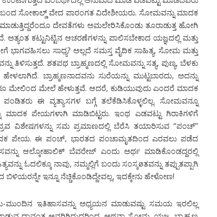
ಮೆ ಉಂಟಾಗುತ್ತದೆ ಎಂಬರ್ಥದಲ್ಲಿ ಅನುವಾದ ಮಾಡಿ ಎಡವಟ್ಟು ಮಾಡಿದವರು
 ನಂತರ ಬಂದ ಸೋಕಾಲ್ಡ್ ವೇದ ಪಾರಂಗತ ವಿದೇಶೀಯರು. ಸೋಮವನ್ನು ಮಾದಕ
ಾಡುತ್ತಿದ್ದರೆಂದೂ ದೇವತೆಗಳು ಅಮಲೇರಿಸಿಕೊಂಡು ತೂರಾಡುತ್ತ ಹೋಗಿ
ದೆ. ಅತ್ಯಂತ ಕಟ್ಟುನಿಟ್ಟಿನ ಆಚರಣೆಗಳನ್ನು ಪಾಲಿಸಬೇಕಾದ ಯಜ್ಞದಲ್ಲಿ ಮತ್ತು
ಹೇಗೆ ಭಾಗವಹಿಸಲು ಸಾಧ್ಯ? ಅಲ್ಲದೆ ಸಮಸ್ತ ವೈದಿಕ ಸಾಹಿತ್ಯ, ಸೋಮ ಮತ್ತು
ನು ತಿಳಿಸುತ್ತದೆ. ಶತಪಥ ಬ್ರಾಹ್ಮಣದಲ್ಲಿ ಸೋಮವನ್ನು ಸತ್ಯ, ಪುಣ್ಯ, ಬೆಳಕು
ು ಹೇಳಲಾಗಿದೆ. ಬ್ರಾಹ್ಮಣನಾದವನು ಸುರೆಯನ್ನು ಮುಟ್ಟಬಾರದು, ಅದನ್ನು
ಳೂ ಮೇಲಿಂದ ಮೇಲೆ ಹೇಳುತ್ತವೆ. ಆದರೆ, ಕುಡಿಯುವುದು ಎಂದರೆ ಮಾದಕ
 ಪಂಡಿತರು ಈ ವ್ಯತ್ಯಾಸಗಳ ಬಗ್ಗೆ ತಲೆಕೆಡಿಸಿಕೊಳ್ಳಲಿಲ್ಲ. ಸೋಮವನ್ನೂ
ನೂ ಮಾದಕ ಪೇಯಗಳಾಗಿ ಮಾಡಿಬಿಟ್ಟರು. ಇಂಥ ಎಡವಟ್ಟು ಗಿರಾಕಿಗಳಿಗೆ
್ರವ ವಿಶೇಷಗಳನ್ನು ಸಮ ಪ್ರಮಾಣದಲ್ಲಿ ಬೆರೆಸಿ ತಯಾರಿಸುವ “ಪಂಚ್”
ಾದಕ ಪೇಯ. ಈ ಪಂಚ್, ಭಾರತದ ಪಂಚಾಮೃತದಿಂದ ಎರವಲು ಪಡೆದ
್ನು ಆಲ್ಕೋಹಾಲಿಕ್ ಬೆವರೇಜ್ ಎಂದು ಅರ್ಥ ಮಾಡಿಕೊಂಡದ್ದರಲ್ಲಿ
ವನ್ನು ಓದಲಿಕ್ಕೂ ನಾವು, ನಮ್ಮಲ್ಲಿಗೆ ಬಂದು ಸಂಸ್ಕøತವನ್ನು ತಪ್ಪುತಪ್ಪಾಗಿ
ಿಳಿಯರನ್ನೇ ಇನ್ನೂ ನೆಚ್ಚಿಕೊಂಡಿದ್ದೇವಲ್ಲ, ಇದಕ್ಕೇನು ಹೇಳೋಣ!
ದು-ಮುಂದಿನ ಇತಿಹಾಸವನ್ನು ಅಧ್ಯಯನ ಮಾಡುವಷ್ಟು ಸಮಯ ಇರಲಿಲ್ಲ
್ ಮಾಡುವ ಧಾವಂತ ಅವರಿಗಿದ್ದುದರಿಂದ, ಅಥವಾ ಸೋಮ, ಯಜ್ಞ, ಬ್ರಾಹ್ಮಣ