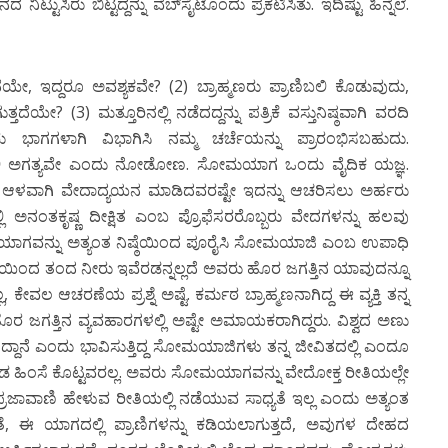
್ಟುಸಿರು ಬಿಟ್ಟದ್ದನ್ನು ವೆಬ್‍ಸೈಟೊಂದು ಪ್ರಕಟಿಸಿತು. ಇದಿಷ್ಟು ಹಿನ್ನೆಲೆ.
ೇ, ಇದ್ದರೂ ಅವಶ್ಯಕವೇ? (2) ಬ್ರಾಹ್ಮಣರು ಪ್ರಾಣಿಬಲಿ ಕೊಡುವುದು,
ೇ? (3) ಮತ್ತೂರಿನಲ್ಲಿ ನಡೆದದ್ದನ್ನು ಪತ್ರಿಕೆ ವಸ್ತುನಿಷ್ಠವಾಗಿ ವರದಿ
ಾಗಗಳಾಗಿ ವಿಭಾಗಿಸಿ ನಮ್ಮ ಚರ್ಚೆಯನ್ನು ಪ್ರಾರಂಭಿಸಬಹುದು.
ಲಿ ಅಗತ್ಯವೇ ಎಂದು ನೋಡೋಣ. ಸೋಮಯಾಗ ಒಂದು ವೈದಿಕ ಯಜ್ಞ.
ು; ಆಳವಾಗಿ ವೇದಾದ್ಯಯನ ಮಾಡಿದವರಷ್ಟೇ ಇದನ್ನು ಆಚರಿಸಲು ಅರ್ಹರು
ಲ್ಲಿ ಅನಂತಕೃಷ್ಣ ದೀಕ್ಷಿತ ಎಂಬ ಪ್ರೊಫೆಸರರೊಬ್ಬರು ವೇದಗಳನ್ನು ಹಲವು
ಾಗವನ್ನು ಅತ್ಯಂತ ನಿಷ್ಠೆಯಿಂದ ಪೂರೈಸಿ ಸೋಮಯಾಜಿ ಎಂಬ ಉಪಾಧಿ
ನೆಯಿಂದ ತಂದ ನೀರು ಇವೆರಡನ್ನಲ್ಲದೆ ಅವರು ಹೊರ ಜಗತ್ತಿನ ಯಾವುದನ್ನೂ
 ಕೇವಲ ಆಚರಣೆಯ ಪ್ರಶ್ನೆ ಅಷ್ಟೆ. ಕರ್ಮಠ ಬ್ರಾಹ್ಮಣನಾಗಿದ್ದ ಈ ವ್ಯಕ್ತಿ ತನ್ನ
ೋ ಹೊರ ಜಗತ್ತಿನ ವ್ಯವಹಾರಗಳಲ್ಲಿ ಅಷ್ಟೇ ಅಮಾಯಕರಾಗಿದ್ದರು. ವಿಶ್ವದ ಅಣು
ನಿದ್ದಾನೆ ಎಂದು ಭಾವಿಸುತ್ತಿದ್ದ ಸೋಮಯಾಜಿಗಳು ತನ್ನ ಜೀವಿತದಲ್ಲಿ ಎಂದೂ
ಡ ಹಿಂಸೆ ಕೊಟ್ಟವರಲ್ಲ. ಅವರು ಸೋಮಯಾಗವನ್ನು ವೇದೋಕ್ತ ರೀತಿಯಲ್ಲೇ
್ರಜಾವಾಣಿ ಹೇಳುವ ರೀತಿಯಲ್ಲಿ ನಡೆಯುವ ಸಾಧ್ಯತೆ ಇಲ್ಲ ಎಂದು ಅತ್ಯಂತ
ವಂತೆ, ಈ ಯಾಗದಲ್ಲಿ ಪ್ರಾಣಿಗಳನ್ನು ಕಡಿಯಲಾಗುತ್ತದೆ, ಅವುಗಳ ದೇಹದ