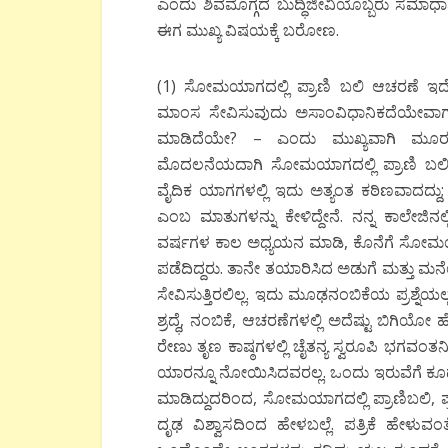
ಎಂದು ಶಿವಮೊಗ್ಗದ ಬುದ್ಧಿಜೀವಿಯೊಬ್ಬರು ಸಮಾಧಾನದ ನಿಟ
ಈಗ ಮುಖ್ಯ ವಿಷಯಕ್ಕೆ ಬರೋಣ.
(1) ಸೋಮಯಾಗದಲ್ಲಿ ಪ್ರಾಣಿ ಬಲಿ ಆಚರಣೆ ಇದೆಯ
ಮಾಂಸ ಸೇವಿಸುವುದು ಅಸಾಂವಿಧಾನಿಕದೆಯೇವಾಗುತ್ತದೆಯ
ಮಾಡಿದೆಯೇ? – ಎಂದು ಮುಖ್ಯವಾಗಿ ಮೂರು ಭ
ಮೊದಲನೆಯದಾಗಿ ಸೋಮಯಾಗದಲ್ಲಿ ಪ್ರಾಣಿ ಬ
ವೈದಿಕ ಯಾಗಗಳಲ್ಲಿ ಇದು ಅತ್ಯಂತ ಕಠಿಣವಾದದ್ದ
ಎಂಬ ಮಾತುಗಳನ್ನು ಕೇಳಿದ್ದೇನೆ. ನನ್ನ ಕಾಲೇಜಿನ
ವರ್ಷಗಳ ಕಾಲ ಅಧ್ಯಯನ ಮಾಡಿ, ಕೊನೆಗೆ ಸೋಮಯ
ಪಡೆದಿದ್ದರು. ತಾನೇ ತಯಾರಿಸಿದ ಅಡುಗೆ ಮತ್ತು ಮ
ಸೇವಿಸುತ್ತಿರಲಿಲ್ಲ. ಇದು ಮೂಢನಂಬಿಕೆಯ ಪ್ರಶ್ನೆಯಲ್ಲ,
ಶ್ರದ್ಧೆ, ನಂಬಿಕೆ, ಆಚರಣೆಗಳಲ್ಲಿ ಅದೆಷ್ಟು ಬಿಗಿಯ
ರೇಣು ತೃಣ ಕಾಷ್ಠಗಳಲ್ಲಿ ಚೈತನ್ಯ ಸ್ವರೂಪಿ ಭಗವಂತ
ಯಾರನ್ನೂ ನೋಯಿಸಿದವರಲ್ಲ. ಒಂದು ಇರುವೆಗೆ ಕೂ
ಮಾಡಿದ್ದುದರಿಂದ, ಸೋಮಯಾಗದಲ್ಲಿ ಪ್ರಾಣಿಬಲಿ, ಪ
ದೃಢ ವಿಶ್ವಾಸದಿಂದ ಹೇಳಬಲ್ಲೆ. ಪತ್ರಿಕೆ ಹೇಳು