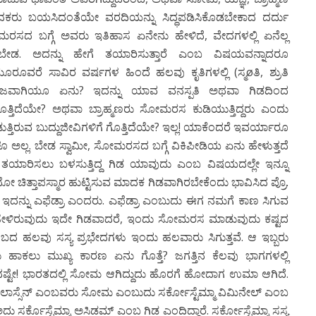
ಾದಕರು ಬಯಸಿದಂತೆಯೇ ವರದಿಯನ್ನು ಸಿದ್ಧಪಡಿಸಿಕೊಡಬೇಕಾದ ದರ್ದು
ಮರಸದ ಬಗ್ಗೆ ಅವರು ಇತಿಹಾಸ ಏನೇನು ಹೇಳಿದೆ, ವೇದಗಳಲ್ಲಿ ಏನೆಲ್ಲ
ಬೇಡ. ಅದನ್ನು ಹೇಗೆ ತಯಾರಿಸುತ್ತಾರೆ ಎಂಬ ವಿಷಯವನ್ನಾದರೂ
ೂರೂವರೆ ಸಾವಿರ ವರ್ಷಗಳ ಹಿಂದೆ ಹಲವು ಕೃತಿಗಳಲ್ಲಿ (ಸ್ಮøತಿ, ಶ್ರುತಿ
ವಾಗಿಯೂ ಏನು? ಇದನ್ನು ಯಾವ ವನಸ್ಪತಿ ಅಥವಾ ಗಿಡದಿಂದ
ಗೊತ್ತಿದೆಯೇ? ಅಥವಾ ಬ್ರಾಹ್ಮಣರು ಸೋಮರಸ ಕುಡಿಯುತ್ತಿದ್ದರು ಎಂದು
ತಿರುವ ಬುದ್ದುಜೀವಿಗಳಿಗೆ ಗೊತ್ತಿದೆಯೇ? ಇಲ್ಲ! ಯಾಕೆಂದರೆ ಇವರ್ಯಾರೂ
ಗಳೂ ಅಲ್ಲ. ಬೇಡ ಸ್ವಾಮೀ, ಸೋಮರಸದ ಬಗ್ಗೆ ವಿಕಿಪೀಡಿಯ ಏನು ಹೇಳುತ್ತದೆ
 ತಯಾರಿಸಲು ಬಳಸುತ್ತಿದ್ದ ಗಿಡ ಯಾವುದು ಎಂಬ ವಿಷಯದಲ್ಲೇ ಇನ್ನೂ
ದೋ ಚಿತ್ತಾಪಸ್ಮಾರ ಹುಟ್ಟಿಸುವ ಮಾದಕ ಗಿಡವಾಗಿರಬೇಕೆಂದು ಭಾವಿಸಿದ ಪ್ರೊ.
ಷೀಕರ್ ಇದನ್ನು ಎಫೆಡ್ರಾ ಎಂದರು. ಎಫೆಡ್ರಾ ಎಂಬುದು ಈಗ ನಮಗೆ ಕಾಣ ಸಿಗುವ
ಹೇಳಿರುವುದು ಇದೇ ಗಿಡವಾದರೆ, ಇಂದು ಸೋಮರಸ ಮಾಡುವುದು ಕಷ್ಟದ
ಟುಂಬದ ಹಲವು ಸಸ್ಯ ಪ್ರಭೇದಗಳು ಇಂದು ಹಲವಾರು ಸಿಗುತ್ತವೆ. ಆ ಇಬ್ಬರು
ು ಹಾಕಲು ಮುಖ್ಯ ಕಾರಣ ಏನು ಗೊತ್ತೆ? ಜಗತ್ತಿನ ಕೆಲವು ಭಾಗಗಳಲ್ಲಿ
ುದಷ್ಟೇ! ಭಾರತದಲ್ಲಿ ಸೋಮ ಆಗಿದ್ದುದು ಹೊರಗೆ ಹೋದಾಗ ಉಮಾ ಆಗಿದೆ.
ು ಲಾಸ್ಸೆನ್ ಎಂಬವರು ಸೋಮ ಎಂಬುದು ಸರ್ಕೋಸ್ಟೆಮ್ಮಾ ವಿಮಿನೇಲ್ ಎಂಬ
ದು ಸರ್ಕೊಸ್ಟೆಮ್ಮಾ ಅಸಿಡಮ್ ಎಂಬ ಗಿಡ ಎಂದಿದ್ದಾರೆ. ಸರ್ಕೋಸ್ಟೆಮ್ಮಾ ಸಸ್ಯ