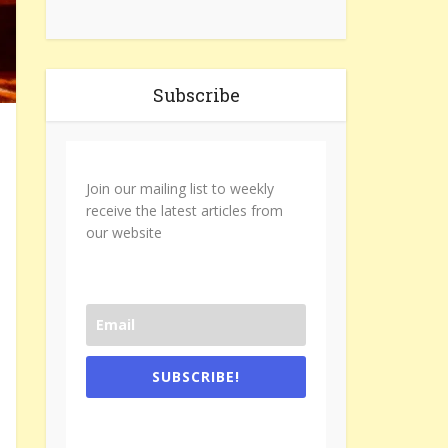
Subscribe
Join our mailing list to weekly
receive the latest articles from
our website
SUBSCRIBE!
One e-mail a week. We don't spam.
Don't forget to check the promotional
tab if you are using gmail.