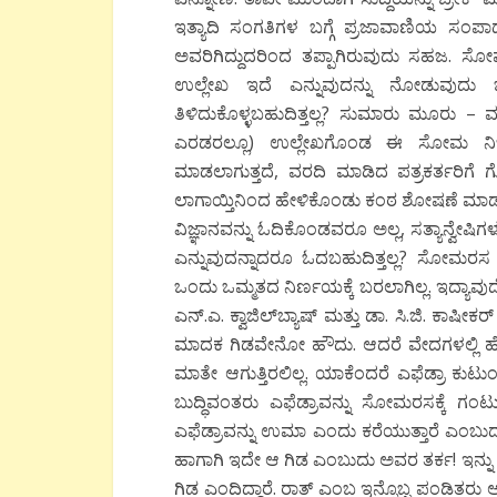
ಇತ್ಯಾದಿ ಸಂಗತಿಗಳ ಬಗ್ಗೆ ಪ್ರಜಾವಾಣಿಯ ಸಂಪ
ಅವರಿಗಿದ್ದುದರಿಂದ ತಪ್ಪಾಗಿರುವುದು ಸಹಜ. ಸೋ
ಉಲ್ಲೇಖ ಇದೆ ಎನ್ನುವುದನ್ನು ನೋಡುವುದು 
ತಿಳಿದುಕೊಳ್ಳಬಹುದಿತ್ತಲ್ಲ? ಸುಮಾರು ಮೂರು – ಮ
ಎರಡರಲ್ಲೂ) ಉಲ್ಲೇಖಗೊಂಡ ಈ ಸೋಮ ನಿಜ
ಮಾಡಲಾಗುತ್ತದೆ, ವರದಿ ಮಾಡಿದ ಪತ್ರಕರ್ತರಿಗೆ 
ಲಾಗಾಯ್ತಿನಿಂದ ಹೇಳಿಕೊಂಡು ಕಂಠ ಶೋಷಣೆ ಮಾಡುತ್
ವಿಜ್ಞಾನವನ್ನು ಓದಿಕೊಂಡವರೂ ಅಲ್ಲ, ಸತ್ಯಾನ್ವೇಷಿ
ಎನ್ನುವುದನ್ನಾದರೂ ಓದಬಹುದಿತ್ತಲ್ಲ? ಸೋಮರಸ
ಒಂದು ಒಮ್ಮತದ ನಿರ್ಣಯಕ್ಕೆ ಬರಲಾಗಿಲ್ಲ. ಇದ್ಯಾವು
ಎನ್.ಎ. ಕ್ವಾಜಿಲ್‍ಬ್ಯಾಷ್ ಮತ್ತು ಡಾ. ಸಿ.ಜಿ. ಕಾ
ಮಾದಕ ಗಿಡವೇನೋ ಹೌದು. ಆದರೆ ವೇದಗಳಲ್ಲಿ 
ಮಾತೇ ಆಗುತ್ತಿರಲಿಲ್ಲ. ಯಾಕೆಂದರೆ ಎಫೆಡ್ರಾ ಕು
ಬುದ್ಧಿವಂತರು ಎಫೆಡ್ರಾವನ್ನು ಸೋಮರಸಕ್ಕೆ ಗಂಟ
ಎಫೆಡ್ರಾವನ್ನು ಉಮಾ ಎಂದು ಕರೆಯುತ್ತಾರೆ ಎಂಬ
ಹಾಗಾಗಿ ಇದೇ ಆ ಗಿಡ ಎಂಬುದು ಅವರ ತರ್ಕ! ಇನ್ನ
ಗಿಡ ಎಂದಿದ್ದಾರೆ. ರಾತ್ ಎಂಬ ಇನ್ನೊಬ್ಬ ಪಂಡಿತರು ಅ