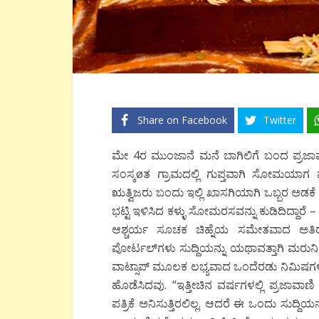
Share on Facebook
Twitter
ಮೇ 4ರ ಮುಂಜಾನೆ ಮನೆ ಬಾಗಿಲಿಗೆ ಬಂದ ಪ್ರಜಾವಾ
ಸಂಸ್ಕøತ ಗ್ರಾಮದಲ್ಲಿ ಗುಪ್ತವಾಗಿ ಸೋಮಯಾಗ
ಋತ್ವಿಜರು ಬಂದು ಇಲ್ಲಿ ಖಾಸಗಿಯಾಗಿ ಒಬ್ಬರ ಅಡಕೆ 
ಭಟ್ಟಿ ಇಳಿಸಿದ ಕಳ್ಳು ಸೋಮರಸವನ್ನು ಕುಡಿದಿದ್ದಾರ
ಆಶ್ಚರ್ಯ ಸೂಚಕ ಚಿಹ್ನೆಯ ಸಮೇತವಾದ ಅತಿರಂಜ
ಪೋರ್ಟಲ್‍ಗಳು ಸುದ್ದಿಯನ್ನು ಯಥಾವತ್ತಾಗಿ ಮರುನಿರ
ವಾಟ್ಸಾಪ್ ಮೂಲಕ ಲಭ್ಯವಾದ ಒಂದೆರಡು ನಿಮಿಷಗಳ ವ
ಹೊಡೆಸಿದವು. “ಇತ್ತೀಚಿನ ವರ್ಷಗಳಲ್ಲಿ ಪ್ರಜಾವಾಣಿ
ಪತ್ರಿಕೆ ಅನಿಸುತ್ತಿರಲಿಲ್ಲ. ಆದರೆ ಈ ಒಂದು ಸುದ್ದಿ