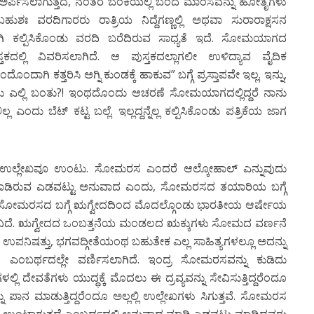
ಅರ್ಪಿಸಲಾಗುತ್ತದೆ, ನಂತರ ಬೆಂಕಿಯಲ್ಲಿ ಬೆಂದ ಮಾಂಸವನ್ನು ಹೋತೃಗಳು
ಹುಶಃ ವರದಿಗಾರರು ರಾತ್ರಿಯ ನಿದ್ದೆಗಣ್ಣಲ್ಲಿ ಅಥವಾ ಸುರಾರಾಕ್ಷಸನ
ಾವಾಗಿ ಕಲ್ಪಿಸಿಕೊಂಡು ವರದಿ ಬರೆದಿರುವ ಸಾಧ್ಯತೆ ಇದೆ. ಸೋಮಯಾಗದ
ತಕದಲ್ಲಿ ವಿವರಿಸಲಾಗಿದೆ. ಆ ಪುಸ್ತಕದಲ್ಲಾಗಲೀ ಉಳಿದ್ಯಾವ ವೈದಿಕ
ದಾಗಿ ಕತ್ತರಿಸಿ ಅಗ್ನಿ ಕುಂಡಕ್ಕೆ ಹಾಕುವ” ಬಗ್ಗೆ ಪ್ರಸ್ತಾಪವೇ ಇಲ್ಲ. ಇನ್ನು,
ಮಾತು ಎಲ್ಲಿ ಬಂತು?! ಇಂಥದೊಂದು ಆಚರಣೆ ಸೋಮಯಾಗದಲ್ಲಿದ್ದರೆ ನಾನು
ಎಂದು ಬೆಟ್ ಕಟ್ಟ ಬಲ್ಲೆ. ಇಲ್ಲದ್ದನ್ನೆಲ್ಲ ಕಲ್ಪಿಸಿಕೊಂಡು ಪತ್ರಿಕೆಯ ಜಾಗ
 ಉಲ್ಲೇಖವೂ ಉಂಟು. ಸೋಮರಸ ಎಂದರೆ ಆಲ್ಕೋಹಾಲ್ ಎನ್ನುವುದು
ರು ಮಾಡಿರುವ ಎಡವಟ್ಟು ಅನುವಾದ ಎಂದು, ಸೋಮರಸದ ತಯಾರಿಯ ಬಗ್ಗೆ
ಸೋಮರಸದ ಬಗ್ಗೆ ಋಗ್ವೇದದಿಂದ ಮೊದಲ್ಗೊಂಡು ಭಾರತೀಯ ಆರ್ಷೇಯ
ಖವಿದೆ. ಋಗ್ವೇದದ ಒಂಬತ್ತನೆಯ ಮಂಡಲದ ಋಕ್ಕುಗಳು ಸೋಮದ ವರ್ಣನೆ
ಯಕ, ಉಪನಿಷತ್ತು, ಭಗವದ್ಗೀತೆಯಂಥ ಬಹುತೇಕ ಎಲ್ಲ ಸಾಹಿತ್ಯಗಳಲ್ಲೂ ಅದನ್ನು
 ಎಂಬರ್ಥದಲ್ಲೇ ವರ್ಣಿಸಲಾಗಿದೆ. ಇಂದ್ರ ಸೋಮರಸವನ್ನು ಕುಡಿದು
ಿ ದೇವತೆಗಳು ಯುದ್ಧಕ್ಕೆ ಮೊದಲು ಈ ದ್ರವ್ಯವನ್ನು ಸೇವಿಸುತ್ತಿದ್ದರೆಂದೂ
ನ ಮಾಡುತ್ತಿದ್ದರೆಂದೂ ಅಲ್ಲಲ್ಲಿ ಉಲ್ಲೇಖಗಳು ಸಿಗುತ್ತವೆ. ಸೋಮರಸ