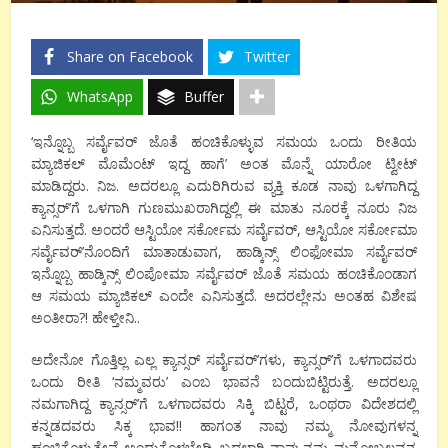
Share on Facebook
Twitter
WhatsApp
Buffer
‘ಇನ್ನೊಬ್ಬ ಸರ್ವೈವರ್ ಜೊತೆ ಹಂಚಿಕೊಳ್ಳುವ ಸಮಯ ಒಂದು ರೀತಿಯ
ಮ್ಯಾಜಿಕಲ್ ಮೊಮೆಂಟ್ ಇದ್ದ ಹಾಗೆ’ ಅಂತ ಮೊನ್ನೆ ಯಾರೋ ಟ್ವೀಟ್
ಮಾಡಿದ್ದರು. ನಿಜ. ಅದರಲ್ಲೂ ಎದುರಿಗಿರುವ ವ್ಯಕ್ತಿ ಕೂಡ ನಾವು ಒಳಗಾಗಿದ್ದ
ಕ್ಯಾನ್ಸರ್’ಗೆ ಒಳಗಾಗಿ ಗುಣಮುಖರಾಗಿದ್ದಲ್ಲಿ ಈ ಮಾತು ನೂರಕ್ಕೆ ನೂರು ನಿಜ
ಎನಿಸುತ್ತದೆ. ಅಂದರೆ ಆಸ್ಟಿಯೋ ಸರ್ಕೋಮ ಸರ್ವೈವರ್, ಆಸ್ಟಿಯೋ ಸರ್ಕೋಮಾ
ಸರ್ವೈವರ್’ನೊಂದಿಗೆ ಮಾತಾಡುವಾಗ, ಹಾಡ್ಕಿನ್ಸ್ ಲಿಂಫೋಮಾ ಸರ್ವೈವರ್
ಇನ್ನೊಬ್ಬ ಹಾಡ್ಕಿನ್ಸ್ ಲಿಂಪೋಮಾ ಸರ್ವೈವರ್ ಜೊತೆ ಸಮಯ ಹಂಚಿಕೊಂಡಾಗ
ಆ ಸಮಯ ಮ್ಯಾಜಿಕಲ್ ಎಂದೇ ಎನಿಸುತ್ತದೆ. ಅದರಲ್ಲೇನು ಅಂತಹ ವಿಶೇಷ
ಅಂತೀರಾ?! ಹೇಳ್ತೀನಿ..
ಅದೇನೋ ಗೊತ್ತಿಲ್ಲ ಎಲ್ಲ ಕ್ಯಾನ್ಸರ್ ಸರ್ವೈವರ್’ಗಳು, ಕ್ಯಾನ್ಸರ್’ಗೆ ಒಳಗಾದವರು
ಒಂದು ರೀತಿ ‘ನಮ್ಮವರು’ ಎಂಬ ಭಾವನೆ ಬಂದುಬಿಟ್ಟಿರುತ್ತೆ. ಅದರಲ್ಲೂ
ನಮಗಾಗಿದ್ದ ಕ್ಯಾನ್ಸರ್’ಗೆ ಒಳಗಾದವರು ಸಿಕ್ಕಿ ಬಿಟ್ಟರೆ, ಒಂಥರಾ ವಿದೇಶದಲ್ಲಿ
ಕನ್ನಡದವರು ಸಿಕ್ಕ ಭಾವ!! ಹಾಗಂತ ನಾವು ನಮ್ಮ ನೋವುಗಳನ್ನ
ಹಂಚಿಕೊಳ್ಳುತ್ತೇವೆ ಅಂದುಕೊಳ್ಳಬೇಡಿ. ಬದಲಾಗಿ ನಾವು ನಮ್ಮ ಮನೋಬಲವನ್ನ