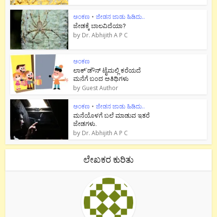
ಅಂಕಣ
•
ಜೇಡನ ಜಾಡು ಹಿಡಿದು..
ಜೇಡಕ್ಕೆ ಬಾಲವಿದೆಯಾ?
by
Dr. Abhijith A P C
ಅಂಕಣ
ಲಾಕ್`ಡೌನ್ ಟೈಮಲ್ಲಿ ಕರೆಯದೆ
ಮನೆಗೆ ಬಂದ ಅತಿಥಿಗಳು
by
Guest Author
ಅಂಕಣ
•
ಜೇಡನ ಜಾಡು ಹಿಡಿದು..
ಮನೆಯೊಳಗೆ ಬಲೆ ಮಾಡುವ ಇತರೆ
ಜೇಡಗಳು.
by
Dr. Abhijith A P C
ಲೇಖಕರ ಕುರಿತು