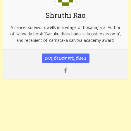
Shruthi Rao
A cancer survivor dwells in a village of hosanagara. Author
of Kannada book 'Baduku dikku badalisida osteosarcoma',
and recepient of Karnataka sahitya academy award.
ಎಲ್ಲಾ ಲೇಖನಗಳನ್ನು ನೋಡಿ