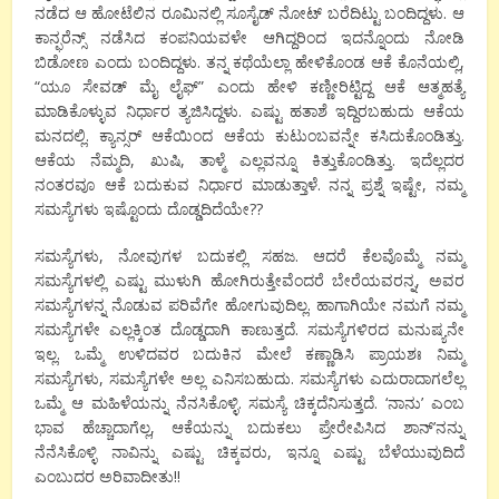
ನಡೆದ ಆ ಹೋಟೆಲಿನ ರೂಮಿನಲ್ಲಿ ಸೂಸೈಡ್ ನೋಟ್ ಬರೆದಿಟ್ಟು ಬಂದಿದ್ದಳು. ಆ
ಕಾನ್ಫರೆನ್ಸ್ ನಡೆಸಿದ ಕಂಪನಿಯವಳೇ ಆಗಿದ್ದರಿಂದ ಇದನ್ನೊಂದು ನೋಡಿ
ಬಿಡೋಣ ಎಂದು ಬಂದಿದ್ದಳು. ತನ್ನ ಕಥೆಯೆಲ್ಲಾ ಹೇಳಿಕೊಂಡ ಆಕೆ ಕೊನೆಯಲ್ಲಿ,
“ಯೂ ಸೇವಡ್ ಮೈ ಲೈಫ್” ಎಂದು ಹೇಳಿ ಕಣ್ಣೀರಿಟ್ಟಿದ್ದ ಆಕೆ ಆತ್ಮಹತ್ಯೆ
ಮಾಡಿಕೊಳ್ಳುವ ನಿರ್ಧಾರ ತ್ಯಜಿಸಿದ್ದಳು. ಎಷ್ಟು ಹತಾಶೆ ಇದ್ದಿರಬಹುದು ಆಕೆಯ
ಮನದಲ್ಲಿ. ಕ್ಯಾನ್ಸರ್ ಆಕೆಯಿಂದ ಆಕೆಯ ಕುಟುಂಬವನ್ನೇ ಕಸಿದುಕೊಂಡಿತ್ತು.
ಆಕೆಯ ನೆಮ್ಮದಿ, ಖುಷಿ, ತಾಳ್ಮೆ ಎಲ್ಲವನ್ನೂ ಕಿತ್ತುಕೊಂಡಿತ್ತು. ಇದೆಲ್ಲದರ
ನಂತರವೂ ಆಕೆ ಬದುಕುವ ನಿರ್ಧಾರ ಮಾಡುತ್ತಾಳೆ. ನನ್ನ ಪ್ರಶ್ನೆ ಇಷ್ಟೇ, ನಮ್ಮ
ಸಮಸ್ಯೆಗಳು ಇಷ್ಟೊಂದು ದೊಡ್ಡದಿದೆಯೇ??
ಸಮಸ್ಯೆಗಳು, ನೋವುಗಳ ಬದುಕಲ್ಲಿ ಸಹಜ. ಆದರೆ ಕೆಲವೊಮ್ಮೆ ನಮ್ಮ
ಸಮಸ್ಯೆಗಳಲ್ಲಿ ಎಷ್ಟು ಮುಳುಗಿ ಹೋಗಿರುತ್ತೇವೆಂದರೆ ಬೇರೆಯವರನ್ನ, ಅವರ
ಸಮಸ್ಯೆಗಳನ್ನ ನೊಡುವ ಪರಿವೆಗೇ ಹೋಗುವುದಿಲ್ಲ. ಹಾಗಾಗಿಯೇ ನಮಗೆ ನಮ್ಮ
ಸಮಸ್ಯೆಗಳೇ ಎಲ್ಲಕ್ಕಿಂತ ದೊಡ್ಡದಾಗಿ ಕಾಣುತ್ತದೆ. ಸಮಸ್ಯೆಗಳಿರದ ಮನುಷ್ಯನೇ
ಇಲ್ಲ. ಒಮ್ಮೆ ಉಳಿದವರ ಬದುಕಿನ ಮೇಲೆ ಕಣ್ಣಾಡಿಸಿ ಪ್ರಾಯಶಃ ನಿಮ್ಮ
ಸಮಸ್ಯೆಗಳು, ಸಮಸ್ಯೆಗಳೇ ಅಲ್ಲ ಎನಿಸಬಹುದು. ಸಮಸ್ಯೆಗಳು ಎದುರಾದಾಗಲೆಲ್ಲ
ಒಮ್ಮೆ ಆ ಮಹಿಳೆಯನ್ನು ನೆನಸಿಕೊಳ್ಳಿ. ಸಮಸ್ಯೆ ಚಿಕ್ಕದೆನಿಸುತ್ತದೆ. ‘ನಾನು’ ಎಂಬ
ಭಾವ ಹೆಚ್ಚಾದಾಗೆಲ್ಲ, ಆಕೆಯನ್ನು ಬದುಕಲು ಪ್ರೇರೇಪಿಸಿದ ಶಾನ್’ನನ್ನು
ನೆನೆಸಿಕೊಳ್ಳಿ ನಾವಿನ್ನು ಎಷ್ಟು ಚಿಕ್ಕವರು, ಇನ್ನೂ ಎಷ್ಟು ಬೆಳೆಯುವುದಿದೆ
ಎಂಬುದರ ಅರಿವಾದೀತು!!