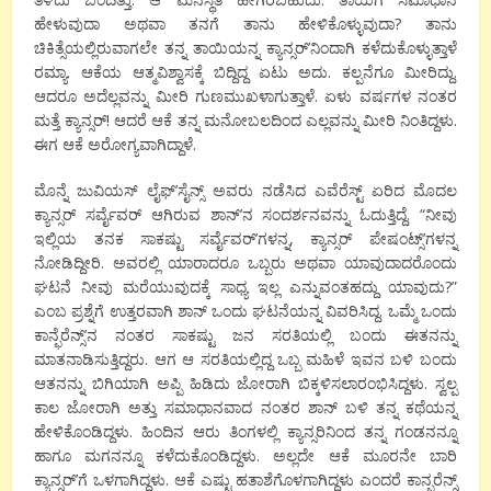
ಹೇಳುವುದಾ ಅಥವಾ ತನಗೆ ತಾನು ಹೇಳಿಕೊಳ್ಳುವುದಾ? ತಾನು
ಚಿಕಿತ್ಸೆಯಲ್ಲಿರುವಾಗಲೇ ತನ್ನ ತಾಯಿಯನ್ನ ಕ್ಯಾನ್ಸರ್’ನಿಂದಾಗಿ ಕಳೆದುಕೊಳ್ಳುತ್ತಾಳೆ
ರಮ್ಯಾ. ಆಕೆಯ ಆತ್ಮವಿಶ್ವಾಸಕ್ಕೆ ಬಿದ್ದಿದ್ದ ಏಟು ಅದು. ಕಲ್ಪನೆಗೂ ಮೀರಿದ್ದು.
ಆದರೂ ಅದೆಲ್ಲವನ್ನು ಮೀರಿ ಗುಣಮುಖಳಾಗುತ್ತಾಳೆ. ಏಳು ವರ್ಷಗಳ ನಂತರ
ಮತ್ತೆ ಕ್ಯಾನ್ಸರ್! ಆದರೆ ಆಕೆ ತನ್ನ ಮನೋಬಲದಿಂದ ಎಲ್ಲವನ್ನು ಮೀರಿ ನಿಂತಿದ್ದಳು.
ಈಗ ಆಕೆ ಅರೋಗ್ಯವಾಗಿದ್ದಾಳೆ.
ಮೊನ್ನೆ ಜುವಿಯಸ್ ಲೈಫ್’ಸೈನ್ಸ್ ಅವರು ನಡೆಸಿದ ಎವೆರೆಸ್ಟ್ ಏರಿದ ಮೊದಲ
ಕ್ಯಾನ್ಸರ್ ಸರ್ವೈವರ್ ಆಗಿರುವ ಶಾನ್’ನ ಸಂದರ್ಶನವನ್ನು ಓದುತ್ತಿದ್ದೆ. “ನೀವು
ಇಲ್ಲಿಯ ತನಕ ಸಾಕಷ್ಟು ಸರ್ವೈವರ್’ಗಳನ್ನ, ಕ್ಯಾನ್ಸರ್ ಪೇಷಂಟ್ಸ್’ಗಳನ್ನ
ನೋಡಿದ್ದೀರಿ. ಅವರಲ್ಲಿ ಯಾರಾದರೂ ಒಬ್ಬರು ಅಥವಾ ಯಾವುದಾದರೊಂದು
ಘಟನೆ ನೀವು ಮರೆಯುವುದಕ್ಕೆ ಸಾಧ್ಯ ಇಲ್ಲ ಎನ್ನುವಂತಹದ್ದು ಯಾವುದು?”
ಎಂಬ ಪ್ರಶ್ನೆಗೆ ಉತ್ತರವಾಗಿ ಶಾನ್ ಒಂದು ಘಟನೆಯನ್ನ ವಿವರಿಸಿದ್ದ. ಒಮ್ಮೆ ಒಂದು
ಕಾನ್ಫೆರೆನ್ಸ್’ನ ನಂತರ ಸಾಕಷ್ಟು ಜನ ಸರತಿಯಲ್ಲಿ ಬಂದು ಈತನನ್ನು
ಮಾತನಾಡಿಸುತ್ತಿದ್ದರು. ಆಗ ಆ ಸರತಿಯಲ್ಲಿದ್ದ ಒಬ್ಬ ಮಹಿಳೆ ಇವನ ಬಳಿ ಬಂದು
ಆತನನ್ನು ಬಿಗಿಯಾಗಿ ಅಪ್ಪಿ ಹಿಡಿದು ಜೋರಾಗಿ ಬಿಕ್ಕಳಿಸಲಾರಂಭಿಸಿದ್ದಳು. ಸ್ವಲ್ಪ
ಕಾಲ ಜೋರಾಗಿ ಅತ್ತು ಸಮಾಧಾನವಾದ ನಂತರ ಶಾನ್ ಬಳಿ ತನ್ನ ಕಥೆಯನ್ನ
ಹೇಳಿಕೊಂಡಿದ್ದಳು. ಹಿಂದಿನ ಆರು ತಿಂಗಳಲ್ಲಿ ಕ್ಯಾನ್ಸರಿನಿಂದ ತನ್ನ ಗಂಡನನ್ನೂ
ಹಾಗೂ ಮಗನನ್ನೂ ಕಳೆದುಕೊಂಡಿದ್ದಳು. ಅಲ್ಲದೇ ಆಕೆ ಮೂರನೇ ಬಾರಿ
ಕ್ಯಾನ್ಸರ್’ಗೆ ಒಳಗಾಗಿದ್ದಳು. ಆಕೆ ಎಷ್ಟು ಹತಾಶೆಗೊಳಗಾಗಿದ್ದಳು ಎಂದರೆ ಕಾನ್ಫರೆನ್ಸ್