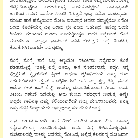
ಹೆಚ್ಚಿಸಿಕೊಳ್ಳುತ್ತೇವೆ. ಸಹಜತೆಯನ್ನ ಕಂಡುಕೊಳ್ಳುತ್ತೇವೆ. ಸಾಮಾನ್ಯವಾಗಿ
ಜನರಿಂದ ನಮಗೆ ಒಂದೋ ಸಿಂಪತಿ ಸಿಗುತ್ತದೆ ಇಲ್ಲಾ ಏನೋ ಮಹತ್ಕಾರ್ಯ
ಮಾಡಿದ ಹಾಗೆ ಹೆಮ್ಮೆಯಿಂದ ನೋಡಿ ಬಿಡುತ್ತಾರೆ ಅಥವಾ ನಮ್ಮಲ್ಲಿರೋ ಏನೋ
ಒಂದು ಕೊರತೆಯನ್ನ ಎತ್ತಿ ಹಿಡಿದು ಛೇ ಎಂದು ಬಿಡುತ್ತಾರೆ. ಇವೆಲ್ಲಾ ಒಂದು
ರೀತಿಯ ಮುಜುಗರ ಉಂಟು ಮಾಡುತ್ತಿರುತ್ತದೆ. ಆದರೆ ಸರ್ವೈವರ್ ಜೊತೆ
ಮಾತಾಡಿದಾಗ ಎಲ್ಲವೂ ನಾರ್ಮಲ್ ಎನಿಸಿ ಬಿಡುತ್ತದೆ. ಅಲ್ಲಿ ಸಿಂಪತಿಗೆ,
ಕೊರತೆಗಳಿಗೆ ಜಾಗವೇ ಇರುವುದಿಲ್ಲ.
ಮೊನ್ನೆ ಮೊನ್ನೆ ತಾನೆ ಒಬ್ಬ ಆಸ್ಟಿಯೋ ಸರ್ಕೋಮ ಸರ್ವೈವರ್ ಜೊತೆ
ಮಾತಾಡುತ್ತಿದ್ದೆ. “ಚಿಕಿತ್ಸೆ ಎಲ್ಲಿ ಆಗಿದ್ದು, ಈಗ ನೋವೇನಾದ್ರು ಇದ್ಯ?, ನಿನ್ನ
ಪ್ರೊಸ್ತೆಸಿಸ್ ಸ್ಟೈನ್’ಲೆಸ್ ಸ್ಟೀಲ್ ಅಥವಾ ಟೈಟಾನಿಯಂ? ಎಷ್ಟು ದೂರ
ನಡೆಯಬಹುದು? ಡ್ರೈವ್ ಮಾಡ್ತಿದೀಯಾ? ಬಾಕಿ ಎಲ್ಲ ಸ್ವಲ್ಪ ರಿಸ್ಕಿ, ನಮಗೆ
ಆಟೋ ಗೇರ್ ಕಾರ್ ಬೆಸ್ಟ್” ಅಂತೆಲ್ಲಾ ಮಾತಾಡಿಕೊಂಡಾಗ ಸಿಗುವ ಒಂದು
ರೀತಿಯ ಸಹಜತೆ ಇದೆಯಲ್ಲ, ಅದು ತುಂಬಾ ಸಮಾಧಾನ ನೀಡುತ್ತೆ! ಅಷ್ಟೇ
ಅಲ್ಲದೇ ನಾವಿನ್ನೂ ಎಷ್ಟು ಕಲಿಯುವುದಿದೆ? ನಮ್ಮ ಮನೋಬಲವನ್ನು ಇನ್ನೂ
ಎಷ್ಟು ಹೆಚ್ಚಿಸಿಕೊಳ್ಳಬಹುದು ಅನ್ನುವುದನ್ನ ಸಹ ಹೇಳಿ ಕೊಡತ್ತೆ.
ನಾನು ಗುಣಮುಖಳಾಗಿ ಬಂದ ಮೇಲೆ ಮಾಡಿದ ಮೊದಲ ಕೆಲಸ ಸಾಕಷ್ಟು
ಸರ್ವೈವರ್’ಗಳನ್ನ ಸಂಪರ್ಕಿಸುವುದು ಅವರ ಬಗ್ಗೆ ತಿಳಿದುಕೊಳ್ಳುವುದು.
ಮಣಿಪಾಲದಲ್ಲಿ ಸಾಕಷ್ಟು ಜನರನ್ನು ನೋಡಿದ್ದೆ. ಅಲ್ಲಿದ್ದ ಕೆಲವರನ್ನ ನೋಡಿದಾಗ