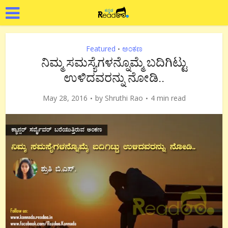
Featured
ಅಂಕಣ
•
ನಿಮ್ಮ ಸಮಸ್ಯೆಗಳನ್ನೊಮ್ಮೆ ಬದಿಗಿಟ್ಟು
ಉಳಿದವರನ್ನು ನೋಡಿ..
May 28, 2016
by
Shruthi Rao
4 min read