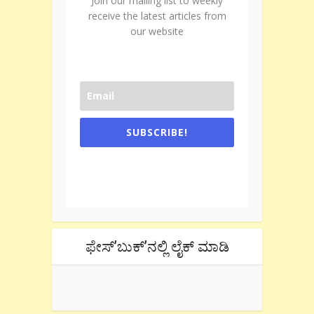
Join our mailing list to weekly
receive the latest articles from
our website
SUBSCRIBE!
One e-mail a week. We don't spam.
Don't forget to check the promotional
tab if you are using gmail.
ಫೇಸ್’ಬುಕ್’ನಲ್ಲಿ ಲೈಕ್ ಮಾಡಿ