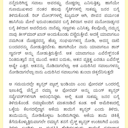
ನನ್ನೆದುರಿಗಿದ್ದ ಸವಾಲು ಅವರಷ್ಟು ದೊಡ್ದದಲ್ಲ ಎನಿಸುತ್ತಿತ್ತು. ಹಾಗೆಯೇ
ಗುಣಮುಖಳಾದ ನಂತರ ಹಲವು ಸೈಟ್’ಗಳಲ್ಲಿ ಸಾಕಷ್ಟು ಜನರ ಬಗ್ಗೆ
ತಿಳಿದುಕೊಂಡೆ. ರಿಬ್ ಬೋನ್’ಗಳಲ್ಲಿ ಟ್ಯೂಮರ್ ಆಗಿ, ಜೀವನ ಪರ್ಯಂತ
ಹಾಸಿಗೆಯ ಮೇಲೆ ಇರುವಂತಾದವರ ಬಗ್ಗೆ ತಿಳಿದಾಗ ಅವರ ಮನೋದಾರ್ಢ್ಯದ
ಬಗ್ಗೆ ತಿಳಿದಾಗ ಅವರೆದುರು ನಾನೆಷ್ಟು ಸಣ್ಣವಳು ಎನಿಸಿತ್ತು. ಕೆಲವೊಮ್ಮೆ ನಮ್ಮನ್ನ
ನಾವು ತೀಸ್’ಮಾರ್ ಖಾನ್ ಅಂದುಕೊಂಡು ಬಿಟ್ಟಿರುತ್ತೇವೆ. ಅದಕ್ಕೆ ಯಾವಾಗಲೂ
ನಮಗಿಂತ ದೊಡ್ಡವರನ್ನ, ಹೆಚ್ಚು ಸಂಘರ್ಷಗಳನ್ನ ನೋಡಿ, ಅದನ್ನ ದಾಟಿ
ಬಂದವರನ್ನು ನೋಡುತ್ತಿರಬೇಕು. ಹಾಗಾಗಿಯೇ ನಾನು ಯಾವಾಗಲೂ ಶಾನ್
ಸ್ವಾರ್ನರ್ ಅನ್ನು ನೋಡುತ್ತಿರುತ್ತೇನೆ. ಆತ ಯಾವಾಗಲೂ ಎವೆರೆಸ್ಟ್’ನಂತೆ
ನಿಂತಿರುತ್ತಾನೆ ನನ್ನ ಮುಂದೆ. ಆತನ ಬದುಕು, ಆತನ ವ್ಯಕ್ತಿತ್ವ ಎರಡೂ ಎವೆರೆಸ್ಟ್
ಅಷ್ಟೇ ಎತ್ತರ. ಆತನನ್ನು ನೊಡಿದಾಗಲೆಲ್ಲಾ, ಆತ ಎದುರಿಸಿದ ಸವಾಲುಗಳನ್ನು
ನೋಡಿದಾಗಲೆಲ್ಲಾ ನಾನು ಎದುರಿಸಿದ ಸವಾಲುಗಳು ತುಂಬಾ ಚಿಕ್ಕದೆನಿಸುತ್ತದೆ!
ಆ ಸಮಯದಲ್ಲೇ ಕ್ಯಾನ್ಸರ್ ಪ್ಯಾಲ್ಸ್ ಇಂಡಿಯಾ ಎಂಬ ಫೋರಮ್ ಒಂದರಲ್ಲಿ
ಇಣುಕಿದ್ದೆ. ಚೆನ್ನೈನ ರಮ್ಯಾ ಆ ಫೋರಮ್ ಅನ್ನು ಯಂಗ್ ಕ್ಯಾನ್ಸರ್
ಸರ್ವೈವರ್’ಗಳಿಗಾಗಿ ಆರಂಭಿಸಿದ್ದಳು. ಅಲ್ಲಿ ಕೂಡ ಸಾಕಷ್ಟು ಜನರ ಬಗ್ಗೆ
ತಿಳಿದುಕೊಂಡೆ. ರಮ್ಯಾಳೊಂದಿಗೆ ಮಾತನಾಡಿದೆ ಕೂಡ. ಆಕೆ ಅಮೆರಿಕಾದಲ್ಲಿ
ಒಳ್ಳೆಯ ಕೆಲಸದಲ್ಲಿದ್ದಾಗ ಆಕೆಯ ತಾಯಿಗೆ ಕ್ಯಾನ್ಸರ್ ಎಂದು ತಿಳಿದು,
ತಾಯಿಯನ್ನು ನೋಡಿಕೊಳ್ಳಲು ಹಿಂದಿರುಗಿದ್ದಳು. ಆಕೆಯ ತಾಯಿ ಚಿಕಿತ್ಸೆ
ತೆಗೆದುಕೊಳ್ಳುತ್ತಿರುವಾಗಲೇ ರಮ್ಯಾಗೆ ತನಗೆ ಬ್ರೆಸ್ಟ್ ಕ್ಯಾನ್ಸರ್ ಉಂಟಾಗಿದೆ ಎಂದು
ತಿಳಿದು ಬಂದಿತ್ತು. ಆ ಮನಸ್ಥಿತಿ ಹೇಗಿರಬಹುದು. ತಾಯಿಗೆ ಸಮಾಧಾನ