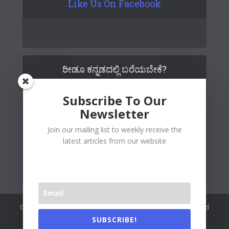
Like Us On Facebook
ರೀಡೂ ಕನ್ನಡದಲ್ಲಿ ಬರೆಯಬೇಕೆ?
Subscribe To Our
Newsletter
Join our mailing list to weekly receive the
latest articles from our website
Copywrite© 2026 Readoo Media Private Limited. Created and
maintained by
The Web People
.
SUBSCRIBE!