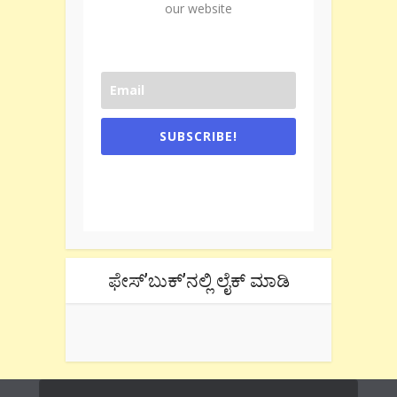
our website
SUBSCRIBE!
One e-mail a week. We don't spam.
Don't forget to check the promotional
tab if you are using gmail.
ಫೇಸ್’ಬುಕ್’ನಲ್ಲಿ ಲೈಕ್ ಮಾಡಿ