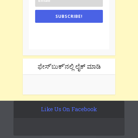
SUBSCRIBE!
One e-mail a week. We don't spam.
Don't forget to check the promotional
tab if you are using gmail.
ಫೇಸ್’ಬುಕ್’ನಲ್ಲಿ ಲೈಕ್ ಮಾಡಿ
Like Us On Facebook