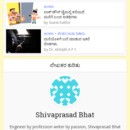
ಅಂಕಣ
ಲಾಕ್`ಡೌನ್ ಟೈಮಲ್ಲಿ ಕರೆಯದೆ
ಮನೆಗೆ ಬಂದ ಅತಿಥಿಗಳು
by
Guest Author
ಅಂಕಣ
•
ಜೇಡನ ಜಾಡು ಹಿಡಿದು..
ಮನೆಯೊಳಗೆ ಬಲೆ ಮಾಡುವ ಇತರೆ
ಜೇಡಗಳು.
by
Dr. Abhijith A P C
ಲೇಖಕರ ಕುರಿತು
Shivaprasad Bhat
Engineer by profession writer by passion, Shivaprasad Bhat