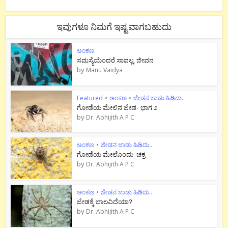
ಇವುಗಳೂ ನಿಮಗೆ ಇಷ್ಟವಾಗಬಹುದು
ಅಂಕಣ
ಸಮಸ್ಯೆಯೆಂದರೆ ಸಾವಲ್ಲ, ಜೀವನ
by
Manu Vaidya
Featured
•
ಅಂಕಣ
•
ಜೇಡನ ಜಾಡು ಹಿಡಿದು..
ಗೋಡೆಯ ಮೇಲಿನ ಜೇಡ- ಭಾಗ ೨
by
Dr. Abhijith A P C
ಅಂಕಣ
•
ಜೇಡನ ಜಾಡು ಹಿಡಿದು..
ಗೋಡೆಯ ಮೇಲೊಂದು ಚಕ್ರ
by
Dr. Abhijith A P C
ಅಂಕಣ
•
ಜೇಡನ ಜಾಡು ಹಿಡಿದು..
ಜೇಡಕ್ಕೆ ಬಾಲವಿದೆಯಾ?
by
Dr. Abhijith A P C