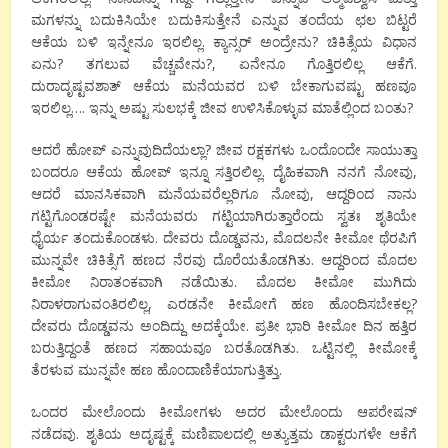
ಮಗಳನ್ನು ಬದುಕಿಸಿಯೇ ಬದುಕಿಸುತ್ತೇನೆ ಎನ್ನುವ ತಂದೆಯ ಛಲ ಬಿಟ್ಟರೆ
ಆಕೆಯ ಬಳಿ ಇನ್ನೇನೂ ಇರಲಿಲ್ಲ. ಕ್ಯಾನ್ಸರ್ ಅಂದ್ರೇನು? ಚಿಕಿತ್ಸೆಯ ವಿಧಾನ
ಏನು? ತಗಲುವ ವೆಚ್ಚವೇನು?, ಏನೇನೂ ಗೊತ್ತಿರಲಿಲ್ಲ ಆಕೆಗೆ.
ದುರಾದೃಷ್ಟವಶಾತ್ ಆಕೆಯ ಮನೆಯವರ ಬಳಿ ಬೇಕಾಗುವಷ್ಟು ಹಣವೂ
ಇರಲಿಲ್ಲ…. ಇನ್ನು ಅಷ್ಟು ಸುಲಭಕ್ಕೆ ಜೀವ ಉಳಿಸಿಕೊಳ್ಳುವ ಮಾತೆಲ್ಲಿಂದ ಬಂತು?
ಆದರೆ ಹೋಪ್ ಎನ್ನುವುದಿದೆಯಲ್ಲಾ? ಜೀವ ರಕ್ಷಕಗಳು ಒಂದೊಂದೇ ಸಾಯುತ್ತಾ
ಬಂದರೂ ಆಕೆಯ ಹೋಪ್ ಇನ್ನೂ ಸತ್ತಿರಲಿಲ್ಲ. ದೈಹಿಕವಾಗಿ ನನಗೆ ನೋವು,
ಆದರೆ ಮಾನಸಿಕವಾಗಿ ಮನೆಯವರೆಲ್ಲರಿಗೂ ನೋವು, ಆದ್ದರಿಂದ ನಾನು
ಗಟ್ಟಿಗೊಂಡರಷ್ಟೇ ಮನೆಯವರು ಗಟ್ಟಿಯಾಗಿರುತ್ತಾರೆಂದು ಸ್ವತಃ ಶೃತಿಯೇ
ಧೈರ್ಯ ತಂದುಕೊಂಡಳು. ದೇವರು ದೊಡ್ಡವನು, ಮೊದಲನೇ ಕೀಮೋ ಥೆರಪಿಗೆ
ಮುನ್ನವೇ ಚಿಕಿತ್ಸೆಗೆ ಹಣದ ನೆರವು ದೊರೆಯತೊಡಗಿತು. ಆದ್ದರಿಂದ ಮೊದಲ
ಕೀಮೋ ನಿರಾತಂಕವಾಗಿ ನಡೆಯಿತು. ಮೊದಲ ಕೀಮೋ ಮುಗಿದು
ನಿರಾಳರಾಗುವಂತಿರಲಿಲ್ಲ, ಎರಡನೇ ಕೀಮೋಗೆ ಹಣ ಹೊಂದಿಸಬೇಕಲ್ಲ?
ದೇವರು ದೊಡ್ಡವನು ಅಂದಿದ್ದು ಅದಕ್ಕೆಯೇ. ಪ್ರತೀ ಭಾರಿ ಕೀಮೋ ದಿನ ಹತ್ತಿರ
ಬರುತ್ತಿದ್ದಂತೆ ಹಣದ ಸಹಾಯವೂ ಬರತೊಡಗಿತು. ಒಟ್ಟಿನಲ್ಲಿ ಕೀಮೋಕ್ಕೆ
ತೆರಳುವ ಮುನ್ನವೇ ಹಣ ಹೊಂದಾಣಿಕೆಯಾಗುತ್ತಿತ್ತು.
ಒಂದರ ಮೇಲೊಂದು ಕೀಮೋಗಳು ಅದರ ಮೇಲೊಂದು ಆಪರೇಷನ್
ನಡೆದವು. ಶೃತಿಯ ಅದೃಷ್ಟಕ್ಕೆ ಮಣಿಪಾಲದಲ್ಲಿ ಅತ್ಯುತ್ತಮ ಡಾಕ್ಟರುಗಳೇ ಆಕೆಗೆ