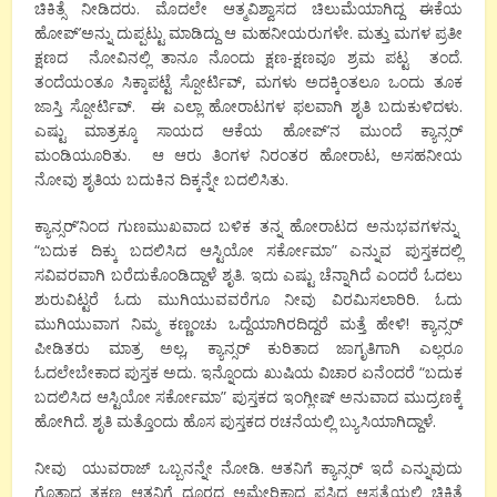
ಚಿಕಿತ್ಸೆ ನೀಡಿದರು. ಮೊದಲೇ ಆತ್ಮವಿಶ್ವಾಸದ ಚಿಲುಮೆಯಾಗಿದ್ದ ಈಕೆಯ
ಹೋಪ್’ಅನ್ನು ದುಪ್ಪಟ್ಟು ಮಾಡಿದ್ದು ಆ ಮಹನೀಯರುಗಳೇ. ಮತ್ತು ಮಗಳ ಪ್ರತೀ
ಕ್ಷಣದ ನೋವಿನಲ್ಲಿ ತಾನೂ ನೊಂದು ಕ್ಷಣ-ಕ್ಷಣವೂ ಶ್ರಮ ಪಟ್ಟ ತಂದೆ.
ತಂದೆಯಂತೂ ಸಿಕ್ಕಾಪಟ್ಟೆ ಸ್ಪೋರ್ಟಿವ್, ಮಗಳು ಅದಕ್ಕಿಂತಲೂ ಒಂದು ತೂಕ
ಜಾಸ್ತಿ ಸ್ಪೋರ್ಟಿವ್. ಈ ಎಲ್ಲಾ ಹೋರಾಟಗಳ ಫಲವಾಗಿ ಶೃತಿ ಬದುಕುಳಿದಳು.
ಎಷ್ಟು ಮಾತ್ರಕ್ಕೂ ಸಾಯದ ಆಕೆಯ ಹೋಪ್’ನ ಮುಂದೆ ಕ್ಯಾನ್ಸರ್
ಮಂಡಿಯೂರಿತು. ಆ ಆರು ತಿಂಗಳ ನಿರಂತರ ಹೋರಾಟ, ಅಸಹನೀಯ
ನೋವು ಶೃತಿಯ ಬದುಕಿನ ದಿಕ್ಕನ್ನೇ ಬದಲಿಸಿತು.
ಕ್ಯಾನ್ಸರ್’ನಿಂದ ಗುಣಮುಖವಾದ ಬಳಿಕ ತನ್ನ ಹೋರಾಟದ ಅನುಭವಗಳನ್ನು
“ಬದುಕ ದಿಕ್ಕು ಬದಲಿಸಿದ ಆಸ್ಟಿಯೋ ಸರ್ಕೋಮಾ” ಎನ್ನುವ ಪುಸ್ತಕದಲ್ಲಿ
ಸವಿವರವಾಗಿ ಬರೆದುಕೊಂಡಿದ್ದಾಳೆ ಶೃತಿ. ಇದು ಎಷ್ಟು ಚೆನ್ನಾಗಿದೆ ಎಂದರೆ ಓದಲು
ಶುರುವಿಟ್ಟರೆ ಓದು ಮುಗಿಯುವವರೆಗೂ ನೀವು ವಿರಮಿಸಲಾರಿರಿ. ಓದು
ಮುಗಿಯುವಾಗ ನಿಮ್ಮ ಕಣ್ಣಂಚು ಒದ್ದೆಯಾಗಿರದಿದ್ದರೆ ಮತ್ತೆ ಹೇಳಿ! ಕ್ಯಾನ್ಸರ್
ಪೀಡಿತರು ಮಾತ್ರ ಅಲ್ಲ, ಕ್ಯಾನ್ಸರ್ ಕುರಿತಾದ ಜಾಗೃತಿಗಾಗಿ ಎಲ್ಲರೂ
ಓದಲೇಬೇಕಾದ ಪುಸ್ತಕ ಅದು. ಇನ್ನೊಂದು ಖುಷಿಯ ವಿಚಾರ ಏನೆಂದರೆ “ಬದುಕ
ಬದಲಿಸಿದ ಆಸ್ಟಿಯೋ ಸರ್ಕೋಮಾ” ಪುಸ್ತಕದ ಇಂಗ್ಲೀಷ್ ಅನುವಾದ ಮುದ್ರಣಕ್ಕೆ
ಹೋಗಿದೆ. ಶೃತಿ ಮತ್ತೊಂದು ಹೊಸ ಪುಸ್ತಕದ ರಚನೆಯಲ್ಲಿ ಬ್ಯುಸಿಯಾಗಿದ್ದಾಳೆ.
ನೀವು ಯುವರಾಜ್ ಒಬ್ಬನನ್ನೇ ನೋಡಿ. ಆತನಿಗೆ ಕ್ಯಾನ್ಸರ್ ಇದೆ ಎನ್ನುವುದು
ಗೊತ್ತಾದ ತಕ್ಷಣ ಆತನಿಗೆ ದೂರದ ಅಮೇರಿಕಾದ ಪ್ರಸಿದ್ಧ ಆಸ್ಪತ್ರೆಯಲ್ಲಿ ಚಿಕಿತ್ಸೆ