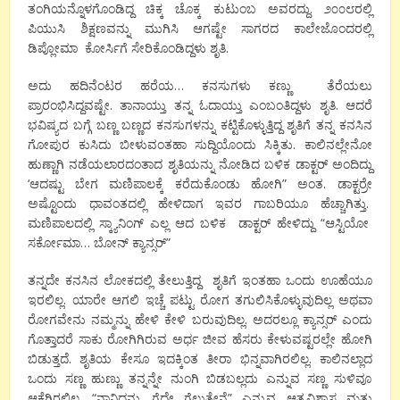
ತಂಗಿಯನ್ನೊಳಗೊಂಡಿದ್ದ ಚಿಕ್ಕ ಚೊಕ್ಕ ಕುಟುಂಬ ಅವರದ್ದು. ೨೦೦೮ರಲ್ಲಿ
ಪಿಯುಸಿ ಶಿಕ್ಷಣವನ್ನು ಮುಗಿಸಿ ಆಗಷ್ಟೇ ಸಾಗರದ ಕಾಲೇಜೊಂದರಲ್ಲಿ
ಡಿಪ್ಲೋಮಾ ಕೋರ್ಸಿಗೆ ಸೇರಿಕೊಂಡಿದ್ದಳು ಶೃತಿ.
ಅದು ಹದಿನೆಂಟರ ಹರೆಯ… ಕನಸುಗಳು ಕಣ್ಣು ತೆರೆಯಲು
ಪ್ರಾರಂಭಿಸಿದ್ದವಷ್ಟೇ. ತಾನಾಯ್ತು ತನ್ನ ಓದಾಯ್ತು ಎಂಬಂತಿದ್ದಳು ಶೃತಿ. ಆದರೆ
ಭವಿಷ್ಯದ ಬಗ್ಗೆ ಬಣ್ಣ ಬಣ್ಣದ ಕನಸುಗಳನ್ನು ಕಟ್ಟಿಕೊಳ್ಳುತ್ತಿದ್ದ ಶೃತಿಗೆ ತನ್ನ ಕನಸಿನ
ಗೋಪುರ ಕುಸಿದು ಬೀಳುವಂತಹಾ ಸುದ್ದಿಯೊಂದು ಸಿಕ್ಕಿತು. ಕಾಲಿನಲ್ಲೇನೋ
ಹುಣ್ಣಾಗಿ ನಡೆಯಲಾರದಂತಾದ ಶೃತಿಯನ್ನು ನೋಡಿದ ಬಳಿಕ ಡಾಕ್ಟರ್ ಅಂದಿದ್ದು
‘ಆದಷ್ಟು ಬೇಗ ಮಣಿಪಾಲಕ್ಕೆ ಕರೆದುಕೊಂಡು ಹೋಗಿ” ಅಂತ. ಡಾಕ್ಟರ್ರೇ
ಅಷ್ಟೊಂದು ಧಾವಂತದಲ್ಲಿ ಹೇಳಿದಾಗ ಇವರ ಗಾಬರಿಯೂ ಹೆಚ್ಚಾಗಿತ್ತು.
ಮಣಿಪಾಲದಲ್ಲಿ ಸ್ಕ್ಯಾನಿಂಗ್ ಎಲ್ಲ ಆದ ಬಳಿಕ ಡಾಕ್ಟರ್ ಹೇಳಿದ್ದು “ಆಸ್ಟಿಯೋ
ಸರ್ಕೋಮಾ… ಬೋನ್ ಕ್ಯಾನ್ಸರ್”
ತನ್ನದೇ ಕನಸಿನ ಲೋಕದಲ್ಲಿ ತೇಲುತ್ತಿದ್ದ ಶೃತಿಗೆ ಇಂತಹಾ ಒಂದು ಊಹೆಯೂ
ಇರಲಿಲ್ಲ. ಯಾರೇ ಆಗಲಿ ಇಚ್ಚೆ ಪಟ್ಟು ರೋಗ ತಗುಲಿಸಿಕೊಳ್ಳುವುದಿಲ್ಲ ಅಥವಾ
ರೋಗವೇನು ನಮ್ಮನ್ನು ಹೇಳಿ ಕೇಳಿ ಬರುವುದಿಲ್ಲ. ಅದರಲ್ಲೂ ಕ್ಯಾನ್ಸರ್ ಎಂದು
ಗೊತ್ತಾದರೆ ಸಾಕು ರೋಗಿಗಿರುವ ಅರ್ಧ ಜೀವ ಹೆಸರು ಕೇಳುವಷ್ಟರಲ್ಲೇ ಹೋಗಿ
ಬಿಡುತ್ತದೆ. ಶೃತಿಯ ಕೇಸೂ ಇದಕ್ಕಿಂತ ತೀರಾ ಭಿನ್ನವಾಗಿರಲಿಲ್ಲ. ಕಾಲಿನಲ್ಲಾದ
ಒಂದು ಸಣ್ಣ ಹುಣ್ಣು ತನ್ನನ್ನೇ ನುಂಗಿ ಬಿಡಬಲ್ಲದು ಎನ್ನುವ ಸಣ್ಣ ಸುಳಿವೂ
ಆಕೆಗಿರಲಿಲ್ಲ. “ನಾನಿದನ್ನು ಗೆದ್ದೇ ಗೆಲ್ಲುತ್ತೇನೆ” ಎನ್ನುವ ಆತ್ಮವಿಶ್ವಾಸ ಮತ್ತು