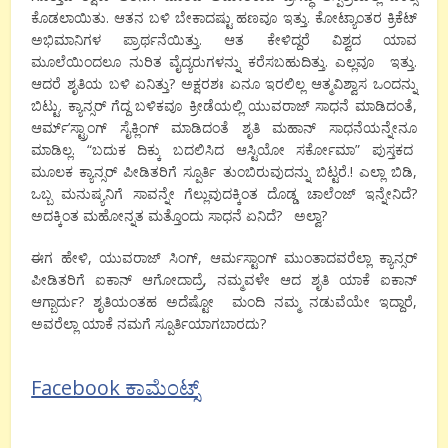
ಕೊಡಲಾಯಿತು. ಆತನ ಬಳಿ ಬೇಕಾದಷ್ಟು ಹಣವೂ ಇತ್ತು. ಕೋಟ್ಯಾಂತರ ಕ್ರಿಕೆಟ್
ಅಭಿಮಾನಿಗಳ ಪ್ರಾರ್ಥನೆಯಿತ್ತು. ಆತ ಕೇಳಿದ್ದರೆ ವಿಶ್ವದ ಯಾವ
ಮೂಲೆಯಿಂದಲೂ ನುರಿತ ವೈದ್ಯರುಗಳನ್ನು ಕರೆಸಬಹುದಿತ್ತು. ಎಲ್ಲವೂ ಇತ್ತು.
ಆದರೆ ಶೃತಿಯ ಬಳಿ ಏನಿತ್ತು? ಅಕ್ಷರಶಃ ಏನೂ ಇರಲಿಲ್ಲ ಆತ್ಮವಿಶ್ವಾಸ ಒಂದನ್ನು
ಬಿಟ್ಟು. ಕ್ಯಾನ್ಸರ್ ಗೆದ್ದ ಬಳಿಕವೂ ಕ್ರೀಡೆಯಲ್ಲಿ ಯುವರಾಜ್ ಸಾಧನೆ ಮಾಡಿದಂತೆ,
ಆರ್ಮ್’ಸ್ಟ್ರಾಂಗ್ ಸೈಕ್ಲಿಂಗ್ ಮಾಡಿದಂತೆ ಶೃತಿ ಮಹಾನ್ ಸಾಧನೆಯನ್ನೇನೂ
ಮಾಡಿಲ್ಲ. “ಬದುಕ ದಿಕ್ಕು ಬದಲಿಸಿದ ಆಸ್ಟಿಯೋ ಸರ್ಕೋಮಾ” ಪುಸ್ತಕದ
ಮೂಲಕ ಕ್ಯಾನ್ಸರ್ ಪೀಡಿತರಿಗೆ ಸ್ಪೂರ್ತಿ ತುಂಬಿರುವುದನ್ನು ಬಿಟ್ಟರೆ.! ಎಲ್ಲಾ ಬಿಡಿ,
ಒಬ್ಬ ಮನುಷ್ಯನಿಗೆ ಸಾವನ್ನೇ ಗೆಲ್ಲುವುದಕ್ಕಿಂತ ದೊಡ್ಡ ಚಾಲೆಂಜ್ ಇನ್ನೇನಿದೆ?
ಅದಕ್ಕಿಂತ ಮಹೋನ್ನತ ಮತ್ತೊಂದು ಸಾಧನೆ ಏನಿದೆ? ಅಲ್ವಾ?
ಈಗ ಹೇಳಿ, ಯುವರಾಜ್ ಸಿಂಗ್, ಆರ್ಮಸ್ಟಾಂಗ್ ಮುಂತಾದವರೆಲ್ಲಾ ಕ್ಯಾನ್ಸರ್
ಪೀಡಿತರಿಗೆ ಐಕಾನ್ ಆಗೋದಾದ್ರೆ, ನಮ್ಮವಳೇ ಆದ ಶೃತಿ ಯಾಕೆ ಐಕಾನ್
ಆಗ್ಬಾರ್ದು? ಶೃತಿಯಂತಹ ಅದೆಷ್ಟೋ ಮಂದಿ ನಮ್ಮ ನಡುವೆಯೇ ಇದ್ದಾರೆ,
ಅವರೆಲ್ಲಾ ಯಾಕೆ ನಮಗೆ ಸ್ಪೂರ್ತಿಯಾಗಬಾರದು?
Facebook ಕಾಮೆಂಟ್ಸ್