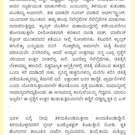
ಅವರ ಸ್ಫೂರ್ತಿಯುತ ಮಾತುಗಳೇನು ಎಂಬುದನ್ನು ತಿಳಿಯುವ ಕುತೂಹಲ
ಮೂಡಿದ್ದು ಅವಾಗಲೇ.. ತಡ ಮಾಡದೇ ಗೂಗಲ್ ಮಾಡಿದೆ. ಆರ್ಮ್’ಸ್ಟ್ರಾಂಗ್,
ಯುವರಾಜ್ ಮುಂತಾದ ಹತ್ತು ಹಲವು ಸೆಲೆಬ್ರಿಟಿಗಳ ಸೆಲೆಬ್ರೆಟಿಗಳ ಮಾತುಗಳು
ರಾರಾಜಿಸುತ್ತಿದ್ದವು. ಕ್ಯಾನ್ಸರ್ ಜೊತೆಗಿನ ಮಹಾಯುದ್ದದಲ್ಲಿ ಕಡೇಯವರೆಗೂ
ಹೋರಾಡುತ್ತಲೇ ವೀರೋಚಿತವಾಗಿ ಶರಣಾದ ರಾಂಡಿ ಪಾಶ್, ಮಾರ್ಟಿನ್
ಕ್ರೋವ್ ಮುಂತಾದವರ ಕತೆಯೂ ಅಲ್ಲಿ ಗೋಚರಿಸಿತು. ಕೆಲವರಿಗೆ ಕ್ಯಾನ್ಸರ್
ತಗುಲಿತ್ತು ಎನ್ನುವುದು ನನಗೆ ಗೊತ್ತಾಗಿದ್ದು ಆವಾಗಲೇ. ಮತ್ತೆ ಕೆಲವರ
ಪರಿ಼ಚಯವೇ ನನಗಿರಲಿಲ್ಲ. ಆದರೆ ಅದ್ಯಾವ ಉತ್ತರವೂ ನನ್ನ ಎಲ್ಲಾ ಪ್ರಶ್ನೆಗೆ
ಸರಿಯಾದ ಉತ್ತರ ನೀಡಲಿಲ್ಲ. ಅರೆ.. ಇವರೆಲ್ಲಾ ಸೆಲೆಬ್ರೆಟಿಗಳು, ಚಿಕಿತ್ಸೆಗೆ
ಬೇಕಾದಷ್ಟು ಹಣವಿದೆ, ವಿಶ್ವವಿಖ್ಯಾತ ಆಸ್ಪತ್ರೆಗಳಲ್ಲಿ ಚಿಕಿತ್ಸೆ ಪಡೆಯುವ ತಾಕತ್ತಿದೆ.
ಒಂದು ಕರೆ ಮಾಡಿದರೆ ಸಾಕು, ಪ್ರಸಿದ್ಧ ಡಾಕ್ಟರುಗಳನ್ನು ಮನೆಗೇ ಕರೆಸಿ ಚಿಕಿತ್ಸೆ
ಪಡೆದುಕೊಳ್ಳುವಷ್ಟು ಕೆಪಾಸಿಟಿ ಇದೆ. ಲಕ್ಷಾಂತರ ಜನರ ಹಾರೈಕೆ, ಪ್ರಾರ್ಥನೆಗಳಿವೆ
ಎಂದು ಯೋಚಿಸುತ್ತಿರುವಾಗಲೇ ಹೊಸತೊಂದು ಪ್ರಶ್ನೆ ಮೂಡಿತು. ಸಾಮಾನ್ಯರಲ್ಲಿ
ಸಾಮಾನ್ಯರಾಗಿದ್ದುಕೊಂಡು ಈ ಅಸಾಮಾನ್ಯ ಕಾಯಿಲೆಯನ್ನು ಗೆದ್ದವರು ಯಾರೂ
ಇಲ್ಲವೇ? ಈ ಪ್ರಶ್ನೆಗೆ ಉತ್ತರ ಹುಡುಕುತ್ತಿರುವಾಗಲೇ ಕಣ್ಣಿಗೆ ಬಿದ್ದಿದ್ದು ಶೃತಿ ಬಿ ಎಸ್
.
ಇವಳ ಬಗ್ಗೆ ನೀವು ತಿಳಿದುಕೊಂಡಿರುತ್ತೀರಾ ಅಂದುಕೊಂಡಿದ್ದೇನೆ.
ತಿಳಿದುಕೊಳ್ಳದವರಿಗೆ ಬ್ರೀಫ್ ಇಂಟ್ರೊಡಕ್ಷನ್ ಕೊಡುತ್ತೇನೆ ನೋಡಿ, ಶೃತಿ
ಹೊಸನಗರ ತಾಲೂಕಿನ ಬಾಣಿಗ ಗ್ರಾಮದವರು. ತಂದೆ,ತಾಯಿ ಮತ್ತೊಬ್ಬ