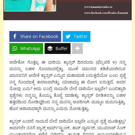
Share on Facebook
Twitter
WhatsApp
Buffer
ಅದೇಕೋ ಗೊತ್ತಿಲ್ಲ. ಈ ಭಾರಿಯ ಕ್ಯಾನ್ಸರ್ ದಿನದಂದು (ಫೆಬ್ರವರಿ ೪) ನನ್ನ
ಮನಸ್ಸು ಬಹಳ ಗೊಂದಲದಲ್ಲಿತ್ತು. ಮೂಳೆ ಮಾಂಸದ ತಡಿಕೆಯಾಗಿರುವ
ಮಾನವನಿಗೆ ಅದೇಕೆ ಕ್ಯಾನ್ಸರ್ ಎನ್ನುವ ಮಹಾಮಾರಿ ಬರುತ್ತದೆಯೋ ಎಂಬ ಪ್ರಶ್ನೆ
ನನ್ನ ಗೊಂದಲಕ್ಕೆ ಕಾರಣವಾಗಿತ್ತು. ಯಾಕಾದ್ರೂ ಈ ರೋಗ ಬರುತ್ತದೆ, ಅದರ
ನೋವು ಏನು? ಅದು ಬಂದ್ರೆ ಸಾಯದೇ ಬೇರೆ ದಾರಿಯೇ ಇಲ್ಲವೇ? ಎಂಬಿತ್ಯಾದಿ
ಪ್ರಶ್ನೆಗಳು ನನ್ನನ್ನು ತೊಯ್ದು ತೊಪ್ಪೆ ಮಾಡಿತ್ತು. ಕ್ಯಾನ್ಸರ್ ಪೀಡಿತರನ್ನು ಬಹಳ
ಹತ್ತಿರದಿಂದ ನೋಡಿದ್ದರಿಂದ ನನ್ನ ಮನಸ್ಸು ಅವರಿಗಾಗಿ ಮಮ್ಮಲ ಮರುಗುತ್ತಿತ್ತು.
ಹೊಸ ಆಶಾವಾದಕ್ಕಾಗಿ ಮನಸ್ಸು ಎದುರು ನೋಡುತ್ತಿತ್ತು.
ಕ್ಯಾನ್ಸರ್ ಎಂದರೆ ಸಾಯದೆ ಬೇರೆ ದಾರಿಯೇ ಇಲ್ಲವೇ ಎನ್ನುವ ಪ್ರಶ್ನೆ ಮೂಡಿತ್ತಲ್ಲ?
ಆವಾಗಲೇ ನನಗೆ ಲ್ಯಾನ್ಸ್ ಆರ್ಮ್’ಸ್ಟ್ರಾಂಗ್, ಶಾನ್ ಸ್ವಾರ್ನರ್, ಯುವರಾಜ್ ಸಿಂಗ್
ಮುಂತಾದವರೆಲ್ಲಾ ಕಣ್ಣಿಗೆ ಬಿದ್ದಿದ್ದರು. ಕ್ಯಾನ್ಸರ್ ಗೆದ್ದವರ ಅನುಭವಗಳೇನು?