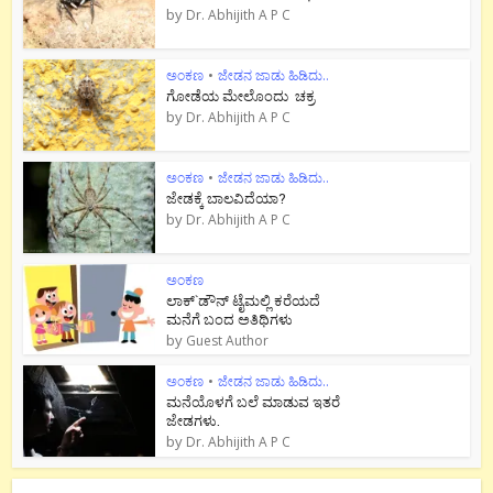
by
Dr. Abhijith A P C
ಅಂಕಣ
•
ಜೇಡನ ಜಾಡು ಹಿಡಿದು..
ಗೋಡೆಯ ಮೇಲೊಂದು ಚಕ್ರ
by
Dr. Abhijith A P C
ಅಂಕಣ
•
ಜೇಡನ ಜಾಡು ಹಿಡಿದು..
ಜೇಡಕ್ಕೆ ಬಾಲವಿದೆಯಾ?
by
Dr. Abhijith A P C
ಅಂಕಣ
ಲಾಕ್`ಡೌನ್ ಟೈಮಲ್ಲಿ ಕರೆಯದೆ
ಮನೆಗೆ ಬಂದ ಅತಿಥಿಗಳು
by
Guest Author
ಅಂಕಣ
•
ಜೇಡನ ಜಾಡು ಹಿಡಿದು..
ಮನೆಯೊಳಗೆ ಬಲೆ ಮಾಡುವ ಇತರೆ
ಜೇಡಗಳು.
by
Dr. Abhijith A P C