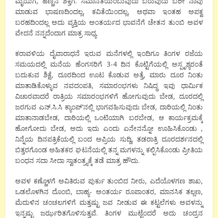
ಮೈಯಿಗೆ, ಹೆಣ್ಣಿನ ಶಕ್ತಿಗೆ. ಸಮಾನತೆಯೆಂಬುವುದು ಬರುವುದು ಬರೀ ನಾವು
ಮಾಡುವ ಭಾಷಣದಿಂದಲ್ಲ, ಕವಿತೆಯಿಂದಲ್ಲ, ಅಥವಾ ಇಂತಹ ಅಪಕ್ವ
ಬರಹದಿಂದಲ್ಲ ಅದು ವ್ಯಕ್ತಿಯ ಅಂತರ್ಯದ ಭಾವನೆಗೆ ಚೇತನ ತುಂಬಿ ಅವಳ
ವೇದನೆ ನನ್ನದೆಂದಾಗ ಮಾತ್ರ ಸಾಧ್ಯ.
ಕರಾವಳಿಯ ದೈವಾರಾಧನೆ ಇರುವ ಮನೆಗಳಲ್ಲಿ ಇಂದಿಗೂ ತಿಂಗಳ ರಜೆಯ
ಸಮಯದಲ್ಲಿ ಮನೆಯ ಹೆಂಗಸರಿಗೆ 3-4 ದಿನ ಕೊಟ್ಟಿಗೆಯಲ್ಲಿ ಅಸ್ಪೃಶ್ಯರಂತೆ
ಬದುಕುವ ಶಿಕ್ಷೆ, ದೂರದಿಂದ ಊಟ ಕೊಡುವ ಅತ್ತೆ, ಮಾರು ದೂರ ನಿಂತು
ಮಾತಾಡಿಕೊಳ್ಳುವ ನವದಂಪತಿ, ಸಮಾರಂಭಗಳು ನಿಷಿದ್ಧ ಇವು ಧಾರ್ಮಿಕ
ವಿಚಾರವಾದರೆ ರಾತ್ರಿಯ ಸಮಾರಂಭಗಳಿಗೆ ಹೋಗುವುದು ಬೇಡ, ದೂರದಲ್ಲಿ
ಜರಗುವ ಎನ್.ಸಿ.ಸಿ ಕ್ಯಾಂಪ್’ನಲ್ಲಿ ಭಾಗವಹಿಸುವುದು ಬೇಡ, ದಾರಿಯಲ್ಲಿ ನಿಂತು
ಮಾತಾನಾಡಬೇಡ, ದಾರಿಯಲ್ಲಿ ಒಂಟಿಯಾಗಿ ಬರಬೇಡ, ಆ ಕಾರ್ಯಕ್ರಮಕ್ಕೆ
ಹೋಗೋದು ಬೇಡ, ಅದು ಇದು ಎಂದು ಏನೇನನ್ನೋ ಊಹಿಸಿಕೊಂಡು ,
ನಿನ್ನೆಯ ದಿನಪತ್ರಿಕೆಯಲ್ಲಿ ಬಂದ ಅಪ್ರಿಯ ಸುದ್ದಿ, ತಡರಾತ್ರಿ ದೂರದರ್ಶನದಲ್ಲಿ
ಬಿತ್ತರಗೊಂಡ ಅಹಿತಕರ ಘಟನೆಯಲ್ಲಿ ತನ್ನ ಮಗಳನ್ನು ಕಲ್ಪಿಸಿಕೊಂಡು ಪ್ರೀತಿಯ
ಬಂಧನ ಸದಾ ಸೀದಾ ಸ್ವಾತಂತ್ರ್ಯಕ್ಕೆ ತಡೆ ಮಾತ್ರ ಹೌದು.
ಅವಳ ಕಣ್ಣೊಳಗೆ ಅವಿತಿರುವ ಪುರ್ಕು ತುಂಬಿದ ನೀರು, ಎದೆಯೊಳಗಣ ಶಾಖ,
ಒಡಲೊಳಗಿನ ದೊಂಬಿ, ಬಾಹ್ಯ- ಅಂತರ್ಯ ರೂಪಾಂತರ, ಮಾನಸಿಕ ತಲ್ಲಣ,
ಮೆದುಳಿನ ಚಂಚಲಗಳಿಗೆ ಮತ್ತಷ್ಟು ಜವ ನೀಡುವ ಈ ಕಟ್ಟಲೆಗಳು ಅವಳನ್ನು
ಇನ್ನಷ್ಟು ಜರ್ಝರಿತಗೊಳಿಸುತ್ತವೆ. ತಿಂಗಳ ಮುಟ್ಟೆಂದರೆ ಅದು ಚಂದ್ರನ