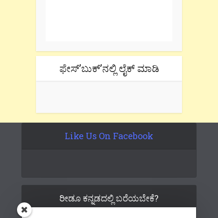
One e-mail a week. We don't spam.
Don't forget to check the promotional
tab if you are using gmail.
ಫೇಸ್’ಬುಕ್’ನಲ್ಲಿ ಲೈಕ್ ಮಾಡಿ
Like Us On Facebook
ರೀಡೂ ಕನ್ನಡದಲ್ಲಿ ಬರೆಯಬೇಕೆ?