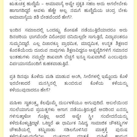
ಋತುಚಕ್ರ ಹುಣ್ಣಿಮೆ – ಅಮಾವಾಸ್ಯೆ ಅಷ್ಟೇ ಪ್ರಕೃತಿ ಸಹಜ ಅದು ಅಗಲೇಬೇಕು
ಹಾಗಾಗದಿದ್ದರೆ ಅವಳು ಹೆಣ್ಣೇ ಅಲ್ಲ. ನಮಗೆ ಹುಣ್ಣಿಮೆಯ ಚಂದ್ರ ಬೇಕು
ಆಮಾವಾಸ್ಯೆಯ ಶಶಿ ಬೇಡವೆಂದರೆ ಹೇಗೆ?.
ಇಂದಿನ ಸಮಾಜದಲ್ಲಿ ಒಂದಷ್ಟು ಶೋಷಣೆ ನಡೆಯುತ್ತಿದೆಯಾದರೂ ಅದು
ದಿನಚರಿಯ ಭಾಗವೆಂದೇ ವಿರೋಧದ ದನಿಯಿಲ್ಲದೇ ಸಾಗುತ್ತಿದೆ, ವಿದ್ಯಾವಂತರೂ
ಸುಮ್ಮನಿದ್ದಾರೆ. ಎಲ್ಲ ವಿಚಾರಕ್ಕೂ ಪ್ರಾಥಮಿಕ, ಮಾಧ್ಯಮಿಕ, ಉನ್ನತ ಶಿಕ್ಷಣದ
ಕೊರತೆಯೆಂದು ದೂರುವ ನಾವುಗಳು ಶಿಕ್ಷಣವಿದ್ದರೂ ಅಷ್ಟವೈರಿಗಳಿಗೆ ಸಮಾನದ
ಇಂತಹುಗಳು ನಮ್ಮಲ್ಲೇ ಶಾಖವಾಗಿ ಬೆಚ್ಚಗೆ ಇನ್ನೂ ಸುಖವಾಗಿವೆ ಎಂಬುವುದು
ವಿರ್ಪಯಾಸದೊಂದಿಗೆ ಕುಹಕವಾಡುತ್ತಿವೆ.
ಪ್ರತಿ ದಿನವೂ ತೊಳೆದು ಮಡಿ ಮಾಡುವ ಅಂಗಿ, ಸೀರೆಗಳಲ್ಲಿ ಇಷ್ಟೊಂದು ಕೊಳೆ
ಇರಬೇಕಾದರೆ ಮನಸ್ಸಿನಲ್ಲಿ ತುಂಬಿರುವ ಕೊಳೆಯ ಕಳೆಯನ್ನು
ಕಳೆಯುವುದಾದರೂ ಹೇಗೆ?
ಮಹಿಳಾ ಸ್ವಾತಂತ್ರ್ಯ ಕೆಲವೊಮ್ಮೆ ದುರ್ಬಳಕೆಯೂ ಅಗುವುದಿದೆ. ಅಬಲೆಯಿಂದ
ಸಬಲೆಯಾಗುವ ಪ್ರಯತ್ನಗಳು ಆಗಾಗ ನಡೆಯುತ್ತಿರುತ್ತವೆ ಅದರಿಂದ ಏನನ್ನು
ಗಳಿಸುತ್ತಾಳೋ ಗೊತ್ತಿಲ್ಲ ಅದರೆ ಅಷ್ಟೇ ಸ್ತ್ರೀ ಸಂವೇದನೆಯನ್ನು
ಕಳೆದುಕೊಳ್ಳುತ್ತಿದ್ದಾಳೆ. ಒಟ್ಟಾರೆ ಈ ಧಾರ್ಮಿಕ ನಿಷಿದ್ಧ, ಸಾಮಾಜಿಕ ಚೌಕಟ್ಟುಗಳ
ಚೌಕಾಶಿಯಲ್ಲಿ ಕಟ್ಟುಪಾಡು ಸಡಿಲಗೊಳಿಸಿದ ಮಾತ್ರಕ್ಕೆ ಪುರುಷ
ಕಳೆದುಕೊಳ್ಳುವುದೇನಿಲ್ಲ, ಮುಕ್ತವಾದ ಮಾತ್ರಕ್ಕೆ ಮಹಿಳೆ ಹಾರುವ