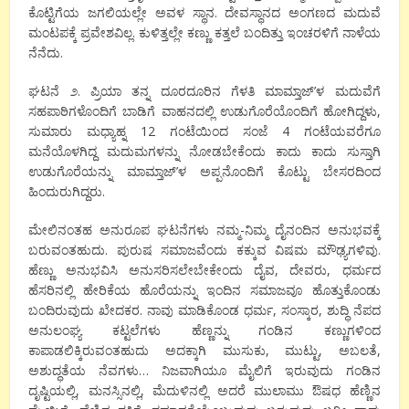
ಕೊಟ್ಟಿಗೆಯ ಜಗಲಿಯಲ್ಲೇ ಅವಳ ಸ್ಥಾನ. ದೇವಸ್ಥಾನದ ಅಂಗಣದ ಮದುವೆ
ಮಂಟಪಕ್ಕೆ ಪ್ರವೇಶವಿಲ್ಲ. ಕುಳಿತ್ತಲ್ಲೇ ಕಣ್ಣು ಕತ್ತಲೆ ಬಂದಿತ್ತು ಇಂಚರಳಿಗೆ ನಾಳೆಯ
ನೆನೆದು.
ಘಟನೆ ೨. ಪ್ರಿಯಾ ತನ್ನ ದೂರದೂರಿನ ಗೆಳತಿ ಮಾಮ್ತಾಜ್‍’ಳ ಮದುವೆಗೆ
ಸಹಪಾಠಿಗಳೊಂದಿಗೆ ಬಾಡಿಗೆ ವಾಹನದಲ್ಲಿ ಉಡುಗೊರೆಯೊಂದಿಗೆ ಹೋಗಿದ್ದಳು,
ಸುಮಾರು ಮಧ್ಯಾಹ್ನ 12 ಗಂಟೆಯಿಂದ ಸಂಜೆ 4 ಗಂಟೆಯವರೆಗೂ
ಮನೆಯೊಳಗಿದ್ದ ಮದುಮಗಳನ್ನು ನೋಡಬೇಕೆಂದು ಕಾದು ಕಾದು ಸುಸ್ತಾಗಿ
ಉಡುಗೊರೆಯನ್ನು ಮಾಮ್ತಾಜ್‍’ಳ ಅಪ್ಪನೊಂದಿಗೆ ಕೊಟ್ಟು ಬೇಸರದಿಂದ
ಹಿಂದುರುಗಿದ್ದರು.
ಮೇಲಿನಂತಹ ಅನುರೂಪ ಘಟನೆಗಳು ನಮ್ಮ-ನಿಮ್ಮ ದೈನಂದಿನ ಅನುಭವಕ್ಕೆ
ಬರುವಂತಹುದು. ಪುರುಷ ಸಮಾಜವೆಂದು ಕಕ್ಕುವ ವಿಷಮ ಮೌಢ್ಯಗಳಿವು.
ಹೆಣ್ಣು ಅನುಭವಿಸಿ ಅನುಸರಿಸಲೇಬೇಕೇಂದು ದೈವ, ದೇವರು, ಧರ್ಮದ
ಹೆಸರಿನಲ್ಲಿ ಹೇರಿಕೆಯ ಹೊರೆಯನ್ನು ಇಂದಿನ ಸಮಾಜವೂ ಹೊತ್ತುಕೊಂಡು
ಬಂದಿರುವುದು ಖೇದಕರ. ನಾವು ಮಾಡಿಕೊಂಡ ಧರ್ಮ, ಸಂಸ್ಕಾರ, ಶುದ್ಧಿ ನೆಪದ
ಅನುಲಂಘ್ಯ ಕಟ್ಟಲೆಗಳು ಹೆಣ್ಣನ್ನು ಗಂಡಿನ ಕಣ್ಣುಗಳಿಂದ
ಕಾಪಾಡಲಿಕ್ಕಿರುವಂತಹುದು ಅದಕ್ಕಾಗಿ ಮುಸುಕು, ಮುಟ್ಟು, ಅಬಲತೆ,
ಅಶುದ್ಧತೆಯ ನೆವಗಳು… ನಿಜವಾಗಿಯೂ ಮೈಲಿಗೆ ಇರುವುದು ಗಂಡಿನ
ದೃಷ್ಟಿಯಲ್ಲಿ, ಮನಸ್ಸಿನಲ್ಲಿ, ಮೆದುಳಿನಲ್ಲಿ ಅದರೆ ಮುಲಾಮು ಔಷಧ ಹೆಣ್ಣಿನ