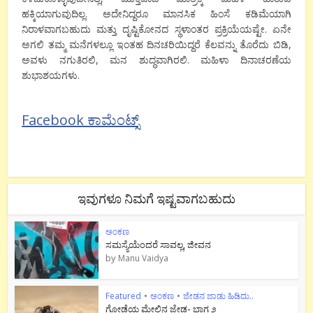
ಹಕ್ಕಿಯಾಗುವುದಿಲ್ಲ. ಅದೇನಿದ್ದರೂ ಮಾನಸಿಕ ಹಿಂಸೆ ಕಡಿಮೆಯಾಗಿ
ನಿರಾಳವಾಗಬಹುದು ಮತ್ತು ದೃಷ್ಟಿಕೋನದ ಸ್ಥಳಾಂತರ ಪ್ರಕ್ರಿಯೆಯಷ್ಟೇ. ಏನೇ
ಅಗಲಿ ತಮ್ಮ ಮನೆಗಳಲ್ಲೂ ಇಂತಹ ದಿನಚರಿಯಿದ್ದರೆ ಕೆಲವನ್ನು ತೊರೆದು ಬಿಡಿ,
ಅವಳು ನಗುತಿರಲಿ, ಮನ ಶುದ್ಧವಾಗಿರಲಿ. ಮಹಿಳಾ ದಿನಾಚರಣೆಯ
ಶುಭಾಶಯಗಳು.
Facebook ಕಾಮೆಂಟ್ಸ್
ಇವುಗಳೂ ನಿಮಗೆ ಇಷ್ಟವಾಗಬಹುದು
ಅಂಕಣ
ಸಮಸ್ಯೆಯೆಂದರೆ ಸಾವಲ್ಲ, ಜೀವನ
by
Manu Vaidya
Featured
•
ಅಂಕಣ
•
ಜೇಡನ ಜಾಡು ಹಿಡಿದು..
ಗೋಡೆಯ ಮೇಲಿನ ಜೇಡ- ಭಾಗ ೨