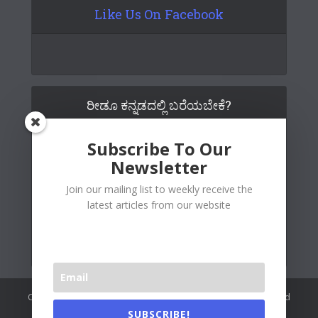
Like Us On Facebook
ರೀಡೂ ಕನ್ನಡದಲ್ಲಿ ಬರೆಯಬೇಕೆ?
Subscribe To Our
Newsletter
Join our mailing list to weekly receive the
latest articles from our website
Copywrite© 2026 Readoo Media Private Limited. Created and
maintained by
The Web People
.
SUBSCRIBE!