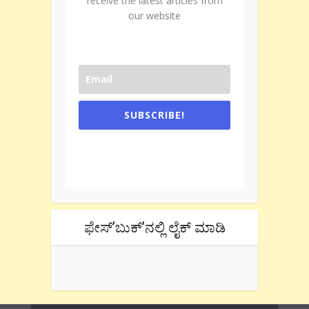
receive the latest articles from
our website
SUBSCRIBE!
One e-mail a week. We don't spam.
Don't forget to check the promotional
tab if you are using gmail.
ಫೇಸ್’ಬುಕ್’ನಲ್ಲಿ ಲೈಕ್ ಮಾಡಿ