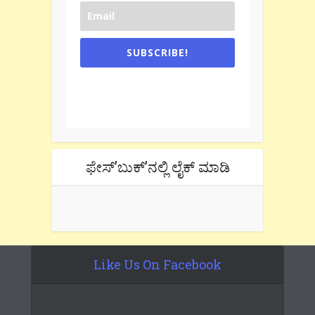
SUBSCRIBE!
One e-mail a week. We don't spam.
Don't forget to check the promotional
tab if you are using gmail.
ಫೇಸ್’ಬುಕ್’ನಲ್ಲಿ ಲೈಕ್ ಮಾಡಿ
Like Us On Facebook