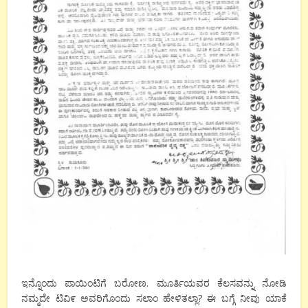
ಇನ್ನೊಂದು ಪಾಯಿಂಟಿಗೆ ಬರೋಣ. ಮೂರ್ತಿಯವರ ಕೆಲಸವನ್ನು ನೋಡಿ
ನಮ್ಮದೇ ಟಿವಿ೯ ಅವರಿಗೊಂದು ಸಲಾಂ ಹೇಳಿತಲ್ಲಾ? ಈ ಬಗ್ಗೆ ನೀವು ಯಾಕೆ