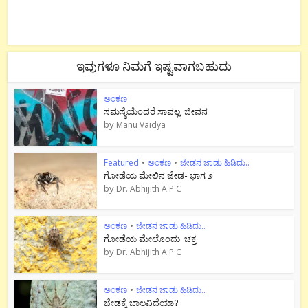
ಇವುಗಳೂ ನಿಮಗೆ ಇಷ್ಟವಾಗಬಹುದು
ಅಂಕಣ
ಸಮಸ್ಯೆಯೆಂದರೆ ಸಾವಲ್ಲ, ಜೀವನ
by
Manu Vaidya
Featured
•
ಅಂಕಣ
•
ಜೇಡನ ಜಾಡು ಹಿಡಿದು..
ಗೋಡೆಯ ಮೇಲಿನ ಜೇಡ- ಭಾಗ ೨
by
Dr. Abhijith A P C
ಅಂಕಣ
•
ಜೇಡನ ಜಾಡು ಹಿಡಿದು..
ಗೋಡೆಯ ಮೇಲೊಂದು ಚಕ್ರ
by
Dr. Abhijith A P C
ಅಂಕಣ
•
ಜೇಡನ ಜಾಡು ಹಿಡಿದು..
ಜೇಡಕ್ಕೆ ಬಾಲವಿದೆಯಾ?