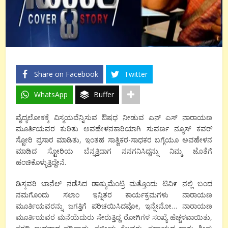
Share on Facebook
Twitter
WhatsApp
Buffer
ವೈದ್ಯಲೋಕಕ್ಕೆ ವಿಸ್ಮಯವೆನ್ನಿಸುವ ಔಷಧ ನೀಡುವ ಎನ್ ಎಸ್ ನಾರಾಯಣ
ಮೂರ್ತಿಯವರ ಕುರಿತು ಅವಹೇಳನಕಾರಿಯಾಗಿ ಸುವರ್ಣ ನ್ಯೂಸ್ ಕವರ್
ಸ್ಟೋರಿ ಪ್ರಸಾರ ಮಾಡಿತು, ಇಂತಹ ಸಾತ್ವಿಕರ-ಸಾಧಕರ ಬಗ್ಗೆಯೂ ಅವಹೇಳನ
ಮಾಡಿದ ಸ್ಟೋರಿಯ ಬೆನ್ನತ್ತಿದಾಗ ನನಗನಿಸಿದ್ದನ್ನು ನಿಮ್ಮ ಜೊತೆಗೆ
ಹಂಚಿಕೊಳ್ಳುತ್ತಿದ್ದೇನೆ.
ಡಿಸ್ಕವರಿ ಚಾನೆಲ್ ನಡೆಸಿದ ಡಾಕ್ಯುಮೆಂಟ್ರಿ ಮತ್ತೊಂದು ಟಿವಿ೯ ನಲ್ಲಿ ಬಂದ
ನಮಗೊಂದು ಸಲಾಂ ಇನ್ನಿತರ ಕಾರ್ಯಕ್ರಮಗಳು ನಾರಾಯಣ
ಮೂರ್ತಿಯವರನ್ನು ಜಗತ್ತಿಗೆ ಪರಿಚಯಿಸಿದವೋ, ಇನ್ನೇನೋ… ನಾರಾಯಣ
ಮೂರ್ತಿಯವರ ಮನೆಯೆದುರು ಸೇರುತ್ತಿದ್ದ ರೋಗಿಗಳ ಸಂಖ್ಯೆ ಹೆಚ್ಚಳವಾಯಿತು,