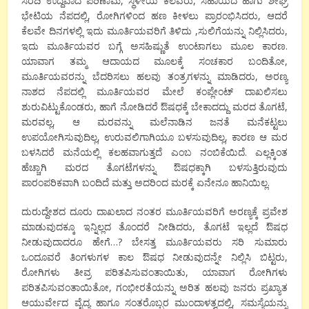
ಸರದಿ ಉದ್ದವಾದ ಪರಿಣಾಮ, ಸ್ಥಳೀಯ ಕೆಲವರು, ಸಹಾಯದ ಹಾಗು ಶೀಘ್ರ
ಭೇಟಿಯ ನೆಪದಲ್ಲಿ, ರೋಗಿಗಳಿಂದ ಹಣ ಕೀಳಲು ಪ್ರಾರಂಭಿಸಿದರು, ಆದರೆ
ಕೆಲವೇ ದಿನಗಳಲ್ಲಿ ಇದು ಮೂರ್ತಿಯವರಿಗೆ ತಿಳಿದು ,ಸುಲಿಗೆಯನ್ನು ನಿಲ್ಲಿಸಿದರು,
ಇದು ಮೂರ್ತಿಯವರ ಬಗ್ಗೆ ಅಸಹಿಷ್ಣುತೆ ಉಂಟಾಗಲು ಮೂಲ ಕಾರಣ.
ಯಾವಾಗ ತಮ್ಮ ಆದಾಯದ ಮೂಲಕ್ಕೆ ಸಂಚಕಾರ ಬಂದಿತೋ,
ಮೂರ್ತಿಯವರನ್ನು ಬೆದರಿಸಲು ಹಲವು ತಂತ್ರಗಳನ್ನು ಮಾಡಿದರು, ಅರಣ್ಯ
ನಾಶದ ನೆಪದಲ್ಲಿ ಮೂರ್ತಿಯವರ ಮೇಲೆ ಕಂಪ್ಲೇಂಟ್ ದಾಖಲಿಸಲು
ಶುರುವಿಟ್ಟುಕೊಂಡರು, ಹಾಗೆ ನೋಡಿದರೆ ಔಷಧಕ್ಕೆ ಬೇಕಾದದ್ದು ಮರದ ತೊಗಟೆ,
ಮರವಲ್ಲ, ಆ ಮರವನ್ನು ಮಲೆನಾಡಿನ ಜನತೆ ಮನೆಕಟ್ಟಲು
ಉಪಯೋಗಿಸುವುದಿಲ್ಲ, ಉರುವಲಿಗಾಗಿಯೂ ಬಳಸುವುದಿಲ್ಲ, ಕಾರಣ ಆ ಮರ
ಬಳಸಿದರೆ ಮನೆಯಲ್ಲಿ ಕಲಹವಾಗುತ್ತದೆ ಎಂಬ ನಂಬಿಕೆಯಿದೆ. ಎಲ್ಲಕ್ಕಿಂತ
ಹೆಚ್ಚಾಗಿ ಮರದ ತೊಗಟೆಗಳನ್ನು ಔಷಧಕ್ಕಾಗಿ ಬಳಸುತ್ತಿರುವುದು
ಪಾರಂಪರಿಕವಾಗಿ ಬಂದಿದೆ ಮತ್ತು ಅದರಿಂದ ಮರಕ್ಕೆ ಏನೇನೂ ಹಾನಿಯಿಲ್ಲ.
ದುರುದ್ದೇಶದ ದೂರು ದಾಖಲಾದ ನಂತರ ಮೂರ್ತಿಯವರಿಗೆ ಅರಣ್ಯಕ್ಕೆ ಪ್ರವೇಶ
ಮಾಡುವುದಕ್ಕೂ ಇನ್ನಿಲ್ಲದ ತೊಂದರೆ ನೀಡಿದರು, ತೊಗಟೆ ಇಲ್ಲದೆ ಔಷಧ
ನೀಡುವುದಾದರೂ ಹೇಗೆ…? ಬೇಸತ್ತ ಮೂರ್ತಿಯವರು ಸರಿ ಸುಮಾರು
ಒಂದೂವರೆ ತಿಂಗಳುಗಳ ಕಾಲ ಔಷಧ ನೀಡುವುದನ್ನೇ ನಿಲ್ಲಿಸಿ ಬಿಟ್ಟರು,
ರೋಗಿಗಳು ತೀವ್ರ ಪರಿತಪಿಸುವಂತಾಯಿತು, ಯಾವಾಗ ರೋಗಿಗಳು
ಪರಿತಪಿಸುವಂತಾಯಿತೋ, ಗಂಭೀರತೆಯನ್ನು ಅರಿತ ಹಲವು ಜನರು ಪ್ರಖ್ಯಾತ
ಆಯುರ್ವೇದ ವೈದ್ಯ ಹಾಗೂ ಸಂತರೊಬ್ಬರ ಮುಂದಾಳತ್ವದಲ್ಲಿ, ಸಮಸ್ಯೆಯನ್ನು