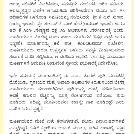
ಅರಣ್ಯ ಸಚಿವರಿಗೆ ವಿವರಿಸಿದರು, ಸಮಸ್ಯೆಯ ಗಂಭೀರತೆ ಅರಿತ ಸಚಿವರು,
ಅರಣ್ಯುತ್ಪನ್ನದ ಬಳಕೆಗೆ ಅನುಮತಿಯ ಪರಿಶೀಲನೆಗಾಗಿ ಮೂರು ಜನ IAS
ಅಧಿಕಾರಿಗಳ ಒಳಗೊಂಡ ಸಮತಿಯನ್ನು ನೇಮಿಸಿದರು. ಶ್ರೀ ಕೆ ಎಸ್ ಸುಗಾರ,
(ಅರಣ್ಯ ಇಲಾಖೆ) ,ಶ್ರೀ ಸುಭಾಷ್ ಕೆ ಮಲ್ ಖೇಡೆ(ಆಯುಷ್ ಇಲಾಖೆ) ಹಾಗೂ
ಆರ್ ಕೆ ಸಿಂಗ್ ,ನೇತೃತ್ವದ ದಕ್ಷ IAS ಅಧಿಕಾರಿಗಳು ,ನರಸೀಪುರಕ್ಕೆ ಬಂದು,
ಮೂರ್ತಿಯವರ ಮೇಲಿದ್ದ ದೂರು ಹಾಗೂ ಮೂರ್ತಿಗಳ ಔಷಧ ಪದ್ಧತಿ ಹಾಗೂ
ಇನ್ನಿತರೇ ಮಾಹಿತಿಗಳನ್ನು ಕಲೆ ಹಾಕಿ, ಕೂಲಂಕುಷವಾಗಿ ಪರಿಶೀಲಿಸಿ,
ಮೂರ್ತಿಯವರು ಅರಣ್ಯ ಉತ್ಪನ್ನಗಳ ಬಳಸಲು ಸಮ್ಮತಿ ನೀಡಬಹುದೆಂದು
ಸರ್ಕಾರಕ್ಕೆ ವರದಿ ಸಲ್ಲಿಸಿದರು. ಆ ವರದಿಯ ಆಧರಿಸಿ ಸರ್ಕಾರವು ನಾರಾಯಣ
ಮೂರ್ತಿಗಳಿಗೆ ಅನುಮತಿ ನೀಡುವಂತೆ ಸ್ಥಳೀಯ ಪ್ರಾಧಿಕಾರಕ್ಕೆ ನಿರ್ದೇಶಿಸಿತು.
ಇದೇ ಸಮಯಕ್ಕೆ ಮಂಗಳೂರಿನಲ್ಲಿ ಈ ಮರದ ತೊಗಟೆ ಪುಡಿ ಮಾರಾಟಕ್ಕೆ
ದೊರೆಯಿತು, ಸ್ಥಳೀಯರ ಮತ್ತು ಇಲಾಖಾ ಅಧಿಕಾರಿಗಳ ಕಿರುಕುಳದಿಂದ ಬೇಸತ್ತ
ಮೂರ್ತಿಯವರು ಮಂಗಳೂರಿನಿಂದ ಪುಡಿಯನ್ನು ಹಣಕ್ಕೆ ಪಡೆದುಕೊಂಡು
ಅದಕ್ಕೆ ತಗುಲಿದ ವೆಚ್ಚವನ್ನು ಮಾತ್ರ ರೋಗಿಗಳಿಂದ ಪಡೆಯಲು ಶುರು
ಮಾಡಿದರು. ಇದಿಷ್ಟು ಮೂರ್ತಿಯವರು ಕಾಡನ್ನೇ ನಾಶ ಮಾಡಿದ್ದಾರೆ ಎಂಬ
ದೂರಿಗೆ ಸಿಗುವ ಸ್ಪಷ್ಟನೆ.
ಮೂರ್ತಿಯವರ ಮೇಲೆ ಏಳು ಕೇಸುಗಳಾಗಿವೆ, ಮೂರು ಎಫ್.ಐ.ಆರ್’ಗಳಿವೆ
ಎನ್ನುತ್ತಿದ್ದಾರೆ ಕವರ್ ಸ್ಟೋರಿಯ ಆಂಕರ್. ಮೇಡಂ, ಈಗಿನ ಕಾಲದಲ್ಲಿ ಒಬ್ಬರ