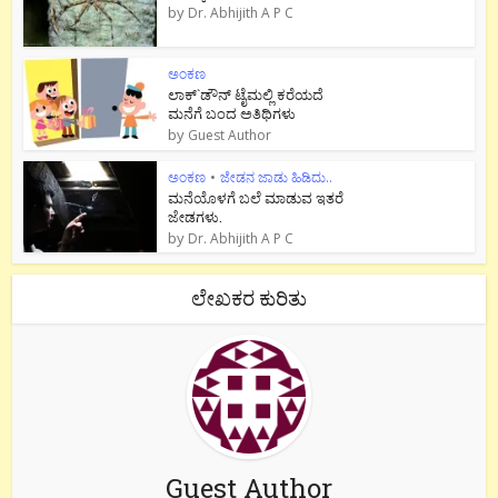
by
Dr. Abhijith A P C
ಅಂಕಣ
ಲಾಕ್`ಡೌನ್ ಟೈಮಲ್ಲಿ ಕರೆಯದೆ
ಮನೆಗೆ ಬಂದ ಅತಿಥಿಗಳು
by
Guest Author
ಅಂಕಣ
•
ಜೇಡನ ಜಾಡು ಹಿಡಿದು..
ಮನೆಯೊಳಗೆ ಬಲೆ ಮಾಡುವ ಇತರೆ
ಜೇಡಗಳು.
by
Dr. Abhijith A P C
ಲೇಖಕರ ಕುರಿತು
Guest Author