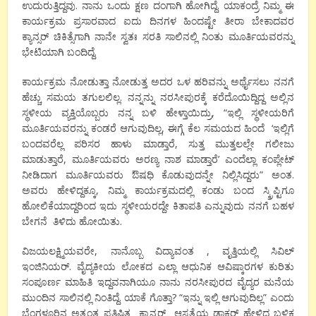
ಉದುರುತ್ತಿದ್ದವು. ನಾನು ಒಂದು ಕ್ಷಣ ದಂಗಾಗಿ ಹೋಗಿದ್ದೆ. ಯಾಕಂದ್ರೆ ನಿಮ್ಮ ಈ
ಕಾರ್ಯಕ್ರಮ ಪ್ರಸಾರವಾದ ಐದು ದಿನಗಳ ಹಿಂದಷ್ಟೇ ತೀರಾ ಬೇಕಾದವರ
ಕ್ಯಾನ್ಸರ್ ಚಿಕಿತ್ಸೆಗಾಗಿ ನಾನೇ ಸ್ವತಃ ಸರತಿ ಸಾಲಿನಲ್ಲಿ ನಿಂತು ಮೂರ್ತಿಯವರನ್ನು
ಭೇಟಿಯಾಗಿ ಬಂದಿದ್ದೆ.
ಕಾರ್ಯಕ್ರಮ ನೋಡುತ್ತಾ ನೋಡುತ್ತ ಅದರ ಒಳ ಹರಿವನ್ನು ಅರ್ಥೈಸಲು ನನಗೆ
ಹೆಚ್ಚು ಸಮಯ ತಗುಲಲಿಲ್ಲ. ನನ್ನನ್ನು ನರಸೀಪುರಕ್ಕೆ ಕರೆದೊಯಿದ್ದಿದ್ದ ಅಲ್ಲಿನ
ಸ್ಥಳೀಯ ವ್ಯಕ್ತಿಯೊಬ್ಬರು ನನ್ನ ಬಳಿ ಹೇಳ್ತಾಯಿದ್ರು, “ಇಲ್ಲಿ ಸ್ಥಳೀಯರಿಗೆ
ಮೂರ್ತಿಯವರನ್ನು ಕಂಡರೆ ಆಗುವುದಿಲ್ಲ, ಈಗ್ಗೆ ಕೆಲ ಸಮಯದ ಹಿಂದೆ ‘ಇಲ್ಲಿಗೆ
ಬಂದವರೆಲ್ಲ ಪರಿಸರ ಹಾಳು ಮಾಡ್ತಾರೆ, ಸುತ್ತ ಮುತ್ತಲಲ್ಲೇ ಗಲೀಜು
ಮಾಡುತ್ತಾರೆ, ಮೂರ್ತಿಯವರು ಅರಣ್ಯ ನಾಶ ಮಾಡ್ತಾರೆ’ ಎಂದೆಲ್ಲಾ ಕಂಪ್ಲೇಟ್
ನೀಡಿದಾಗ ಮೂರ್ತಿಯವರು ಔಷಧಿ ಕೊಡುವುದನ್ನೇ ನಿಲ್ಲಿಸಿದ್ದರು” ಅಂತ.
ಅವರು ಹೇಳಿದ್ದಕ್ಕೂ, ನಿಮ್ಮ ಕಾರ್ಯಕ್ರಮದಲ್ಲಿ ಕಂಡು ಬಂದ ಸ್ಕ್ರಿಪ್ಟಿಗೂ
ಹೋಲಿಕೆಯಾದ್ದರಿಂದ ಇದು ಸ್ಥಳೀಯರದ್ದೇ ಕಿತಾಪತಿ ಎನ್ನುವುದು ನನಗೆ ಬಹಳ
ಬೇಗನೆ ತಿಳಿದು ಹೋಯಿತು.
ವಿಜಯಲಕ್ಷ್ಮಿಯವರೇ, ನಾನೊಬ್ಬ ವಿದ್ಯಾವಂತ , ವೃತ್ತಿಯಲ್ಲಿ ಸಿವಿಲ್
ಇಂಜಿನಿಯರ್. ವೈದ್ಯಕೀಯ ಲೋಕದ ಎಲ್ಲಾ ಆಧುನಿಕ ಆವಿಷ್ಕಾರಗಳ ಕುರಿತು
ಸಂಪೂರ್ಣ ಮಾಹಿತಿ ಇದ್ದವನಾಗಿಯೂ ನಾನು ನರಸೀಪುರದ ವೈದ್ಯರ ಮನೆಯ
ಮುಂದಿನ ಸಾಲಿನಲ್ಲಿ ನಿಂತಿದ್ದೆ. ಯಾಕೆ ಗೊತ್ತಾ? “ಇನ್ನು ಇಲ್ಲಿ ಆಗುವುದಿಲ್ಲ” ಎಂದು
ಬೆಂಗಳೂರಿನ ಅತ್ಯಂತ ಪ್ರತಿಷ್ಠಿತ ಕ್ಯಾನ್ಸರ್ ಆಸ್ಪತ್ರೆಯ ಡಾಕ್ಟರ್ ಹೇಳಿದ ಬಳಿಕ