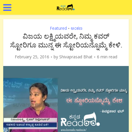
Featured
ಅಂಕಣ
•
ವಿಜಯ ಲಕ್ಷ್ಮಿಯವರೇ, ನಿಮ್ಮ ಕವರ್
ಸ್ಟೋರಿಗೂ ಮುನ್ನ ಈ ಸ್ಟೋರಿಯನ್ನೊಮ್ಮೆ ಕೇಳಿ.
February 25, 2016
by
Shivaprasad Bhat
6 min read