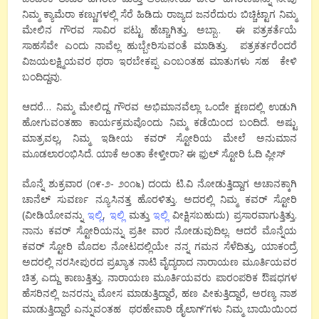
ನಿಮ್ಮ ಕ್ಯಾಮೆರಾ ಕಣ್ಣುಗಳಲ್ಲಿ ಸೆರೆ ಹಿಡಿದು ರಾಜ್ಯದ ಜನರೆದುರು ಬಿಚ್ಚಿಟ್ಟಾಗ ನಿಮ್ಮ
ಮೇಲಿನ ಗೌರವ ಸಾವಿರ ಪಟ್ಟು ಹೆಚ್ಚಾಗಿತ್ತು. ಅಬ್ಬಾ.. ಈ ಪತ್ರಕರ್ತೆಯೆ
ಸಾಹಸೆವೇ ಎಂದು ನಾವೆಲ್ಲ ಹುಬ್ಬೇರಿಸುವಂತೆ ಮಾಡಿತ್ತು. ಪತ್ರಕರ್ತರೆಂದರೆ
ವಿಜಯಲಕ್ಷ್ಮಿಯವರ ಥರಾ ಇರಬೇಕಪ್ಪ ಎಂಬಂತಹ ಮಾತುಗಳು ಸಹ ಕೇಳಿ
ಬಂದಿದ್ದವು.
ಆದರೆ… ನಿಮ್ಮ ಮೇಲಿದ್ದ ಗೌರವ ಅಭಿಮಾನವೆಲ್ಲಾ ಒಂದೇ ಕ್ಷಣದಲ್ಲಿ ಉಡುಗಿ
ಹೋಗುವಂತಹಾ ಕಾರ್ಯಕ್ರಮವೊಂದು ನಿಮ್ಮ ಕಡೆಯಿಂದ ಬಂದಿದೆ. ಅಷ್ಟು
ಮಾತ್ರವಲ್ಲ, ನಿಮ್ಮ ಇಡೀಯ ಕವರ್ ಸ್ಟೋರಿಯ ಮೇಲೆ ಅನುಮಾನ
ಮೂಡಲಾರಂಭಿಸಿದೆ. ಯಾಕೆ ಅಂತಾ ಕೇಳ್ತೀರಾ? ಈ ಫ಼ುಲ್ ಸ್ಟೋರಿ ಓದಿ ಪ್ಲೀಸ್
ಮೊನ್ನೆ ಶುಕ್ರವಾರ (೧೯-೨- ೨೦೧೬) ದಂದು ಟಿ.ವಿ ನೋಡುತ್ತಿದ್ದಾಗ ಅಚಾನಕ್ಕಾಗಿ
ಚಾನೆಲ್ ಸುವರ್ಣ ನ್ಯೂಸಿನತ್ತ ಹೊರಳಿತ್ತು. ಅದರಲ್ಲಿ ನಿಮ್ಮ ಕವರ್ ಸ್ಟೋರಿ
(ವೀಡಿಯೋವನ್ನು
ಇಲ್ಲಿ
,
ಇಲ್ಲಿ
ಮತ್ತು
ಇಲ್ಲಿ
ವೀಕ್ಷಿಸಬಹುದು) ಪ್ರಸಾರವಾಗುತ್ತಿತ್ತು.
ನಾನು ಕವರ್ ಸ್ಟೋರಿಯನ್ನು ಪ್ರತೀ ವಾರ ನೋಡುವುದಿಲ್ಲ. ಆದರೆ ಮೊನ್ನೆಯ
ಕವರ್ ಸ್ಟೋರಿ ಮೊದಲ ನೋಟದಲ್ಲಿಯೇ ನನ್ನ ಗಮನ ಸೆಳೆದಿತ್ತು, ಯಾಕಂದ್ರೆ
ಅದರಲ್ಲಿ ನರಸೀಪುರದ ಪ್ರಖ್ಯಾತ ನಾಟಿ ವೈದ್ಯರಾದ ನಾರಾಯಣ ಮೂರ್ತಿಯವರ
ಚಿತ್ರ ಎದ್ದು ಕಾಣುತ್ತಿತ್ತು. ನಾರಾಯಣ ಮೂರ್ತಿಯವರು ಪಾರಂಪರಿಕ ಔಷಧಗಳ
ಹೆಸರಿನಲ್ಲಿ ಜನರನ್ನು ಮೋಸ ಮಾಡುತ್ತಿದ್ದಾರೆ, ಹಣ ಪೀಕುತ್ತಿದ್ದಾರೆ, ಅರಣ್ಯ ನಾಶ
ಮಾಡುತ್ತಿದ್ದಾರೆ ಎನ್ನುವಂತಹ ಥರಹೇವಾರಿ ಡೈಲಾಗ್’ಗಳು ನಿಮ್ಮ ಬಾಯಿಯಿಂದ