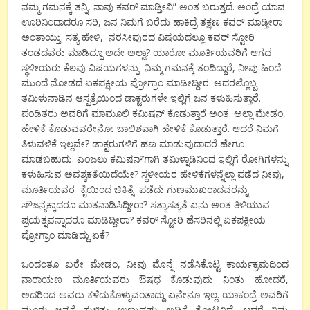
ನಮ್ಮ ಗಮನಕ್ಕೆ ತನ್ನಿ, ನಾವು ಕವರ್ ಮಾಡ್ತೀವಿ” ಅಂತ ಬರುತ್ತದೆ. ಅಂದ್ರೆ ಯಾವ
ಊರಿನಿಂದಾದರೂ ಸರಿ, ಜನ ನಿಮಗೆ ಬರೆದು ಹಾಕಿದ್ರೆ ತಕ್ಷಣ ಕವರ್ ಮಾಡ್ತೀರಾ
ಅಂತಾಯ್ತು. ಸತ್ಯ ಹೇಳಿ, ನರಸೀಪುರದ ವಿಷಯದಲ್ಲೂ ಕವರ್ ಸ್ಟೋರಿ
ತಂಡದವರು ಮಾಡಿದ್ದೂ ಅದೇ ಅಲ್ವಾ? ಯಾರೋ ಮೂರ್ತಿಯವರಿಗೆ ಆಗದ
ಸ್ಥಳೀಯರು ಕೆಲವು ವಿಷಯಗಳನ್ನು ನಿಮ್ಮ ಗಮನಕ್ಕೆ ತಂದಿದ್ದಾರೆ, ನೀವು ಹಿಂದೆ
ಮುಂದೆ ನೋಡದೆ ಏಕಪಕ್ಷೀಯ ಪ್ರೋಗ್ರಾಂ ಮಾಡೀದ್ದೀರ. ಅದರಲ್ಲೊಬ್ಬ
ತಮಿಳುನಾಡಿನ ಆಸ್ಪತ್ರೆಯಿಂದ ಡಾಕ್ಟರುಗಳೇ ಇಲ್ಲಿಗೆ ಜನ ಕಳುಹಿಸುತ್ತಾರೆ.
ಪಂಡಿತರು ಅವರಿಗೆ ಮಾಮೂಲಿ ಕಮಿಷನ್ ಕೊಡುತ್ತಾರೆ ಅಂತ. ಅಲ್ಲಾ ಮೇಡಂ,
ಹೇಳಿಕೆ ಕೊಡುವವರೇನೋ ಬಾಲಿಶವಾಗಿ ಹೇಳಿಕೆ ಕೊಡುತ್ತಾರೆ. ಆದರೆ ನಿಮಗೆ
ತಿಳುವಳಿಕೆ ಇಲ್ಲವೇ? ಡಾಕ್ಟರುಗಳಿಗೆ ಹಣ ಮಾಡುವುದಾದರೆ ಹೇಗೂ
ಮಾಡಬಹುದು. ಎಂಜಲು ಕಮಿಷನ್’ಗಾಗಿ ತಮಿಳ್ನಾಡಿನಿಂದ ಇಲ್ಲಿಗೆ ರೋಗಿಗಳನ್ನು
ಕಳುಹಿಸುವ ಅವಶ್ಯಕತೆಯಿದೆಯೇ? ಸ್ಥಳೀಯರ ಹೇಳಿಕೆಗಳನ್ನೆಲ್ಲಾ ಪಡೆದ ನೀವು,
ಮೂರ್ತಿಯವರ ಕೈಯಿಂದ ಚಿಕಿತ್ಸೆ ಪಡೆದು ಗುಣಮುಖರಾದವರನ್ನು
ಸೌಜನ್ಯಕ್ಕಾದರೂ ಮಾತನಾಡಿಸಿದ್ದೀರಾ? ಸತ್ಯಾಸತ್ಯತೆ ಏನು ಅಂತ ತಿಳಿಯುವ
ಪ್ರಯತ್ನವನ್ನಾದರೂ ಮಾಡಿದ್ದೀರಾ? ಕವರ್ ಸ್ಟೋರಿ ಹೆಸರಿನಲ್ಲಿ ಏಕಪಕ್ಷೀಯ
ಪ್ರೋಗ್ರಾಂ ಮಾಡಿದ್ದು ಏಕೆ?
ಒಂದಂತೂ ಖರೇ ಮೇಡಂ, ನೀವು ಮೊನ್ನೆ ನಡೆಸಿಕೊಟ್ಟ ಕಾರ್ಯಕ್ರಮದಿಂದ
ನಾರಾಯಣ ಮೂರ್ತಿಯವರು ಔಷಧ ಕೊಡುವುದು ನಿಂತು ಹೋದರೆ,
ಅದರಿಂದ ಅವರು ಕಳೆದುಕೊಳ್ಳುವಂತಾದ್ದು ಏನೇನೂ ಇಲ್ಲ. ಯಾಕಂದ್ರೆ ಅವರಿಗೆ
ಮೂರು ಜನ್ಮಕ್ಕೆ ಕುಳಿತು ಉಣ್ಣುವಷ್ಟು ಅಡಿಕೆ ತೋಟವಿದೆ. ಆದರೆ ನಿಮ್ಮ