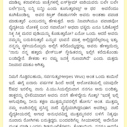
ಮಾಡಿಲ್ಲ. ಕರಾವಳಿಯ ಜಾತ್ರೆಗಳಲ್ಲಿ ಐಸ್’ಕ್ರೀಮ್ ಲಾರಿಯವರು ಬಲೇ ಬಲೇ
ಬಲೇ”(ಬನ್ನಿ ಬನ್ನಿ ಬನ್ನಿ) ಎಂದು ಕೂಗುತ್ತಾರಲ್ಲಾ? ಆ ಥರ ಅವರೆಂದೂ
ಕೂಗಿಕೊಂಡಿಲ್ಲ. ಅವರ ಟ್ರಾಕ್ ರೆಕಾರ್ಡುಗಳೇ ಅವರು ಅಂತಹಾ ಪವಾಡ
ಮಾಡುತ್ತಾರೆ ಎಂಬುದನ್ನು ಹೇಳುತ್ತದೆ. ಅದು ನಿಜವಾಗಿಯೂ ಪವಾಡವೋ
ವೈದ್ಯಕೀಯ ಲೋಕಕ್ಕೆ ಬಂದ ಸವಾಲೋ? ಅಥವಾ ಭಟ್ಟರು ಏನೂ ಓದಿಕೊಳ್ಳದೆ
ಸಿಕ್ಕ ಸಿಕ್ಕ ಮರದ ಪುಡಿಯನ್ನು ಕೊಡುತ್ತಾರೋ? ಏನೋ ಒಂದು. ಆದರೆ ಅವರು
ನಮ್ಮನ್ನು ಬದುಕಿಸುತ್ತಾರೆ ಎನ್ನುವ ಭಾವನೆ ಮಾತ್ರ ಅಲ್ಲಿದ್ದವರೆಲ್ಲರಲ್ಲೂ ಇತ್ತು.
ನನ್ನನ್ನು ಸ್ಥಳೀಯರೊಬ್ಬರು ಅಲ್ಲಿಗೆ ಕರೆದೊಯ್ದಿದ್ದರಲ್ಲ, ಅವರು ಹೇಳ್ತಾಯಿದ್ರು
“ನಾನು ನನ್ನ ಹತ್ತಾರು ಫೇಸ್’ಬುಕ್ ಸ್ನೇಹಿತರನ್ನು ಇಲ್ಲಿಗೆ ಕರೆದುಕೊಂಡು
ಬಂದಿದ್ದೇನೆ. ಶೇಕಡಾ ೯೦ ರಷ್ಟು ಜನಕ್ಕೆ ಗುಣವಾಗಿದೆ” ಎಂದು. ಮತ್ತದು
ನಿಜವಾದ ಮಾತೂ ಆಗಿತ್ತು.
ನಿಮಗೆ ಗೊತ್ತಿರಬಹುದು, ಸರ್ಪಸುತ್ತು(Herpes Virus) ಅಂತ ಒಂದು ಕಾಯಿಲೆ
ಇದೆ. ಈಗ್ಗೆ ಐದಾರು ವರ್ಷಗಳ ಹಿಂದೆ ಅದಕ್ಕೆ ಅಲೋಪತಿಯಲ್ಲಿ ಯಾವುದೇ
ಔಷಧ ಇರಲಿಲ್ಲ. ನಾನು ಪಿ.ಯು.ಸಿಯಲ್ಲಿರುವಾಗ ನನಗೂ ಅದು ಬಂದಿತ್ತು.
ಡಾಕ್ಟರನ್ನು ಭೇಟಿಯಾದಾಗ ಅವರು ನನಗೆ ಹೇಳಿದ್ದೇನು ಗೊತ್ತಾ? “ಇದಕ್ಕೆ ಇಲ್ಲಿ
ಆಗುವುದಿಲ್ಲ, ನೀನು ತಕ್ಷಣ ಮುತ್ತಮ್ಮನವರಲ್ಲಿಗೆ ಹೋಗು” ಅಂತ. ಮುತ್ತಮ್ಮ
ನಮ್ಮ ಊರಿನಲ್ಲಿದ್ದ ಪ್ರಸಿದ್ಧ ನಾಟಿ ವೈದ್ಯೆಯಾಗಿದ್ದರು(ಈಗ ಅವರಿಲ್ಲ). ನಾಟಿ
ವೈದ್ಯಕೀಯದಲ್ಲಿ ಅಗಾಧ ಅನುಭವವಿದ್ದ ಮುತ್ತಮ್ಮನವರ ಬಳಿಗೆ ನಿತ್ಯವೂ
ನೂರಾರು ರೋಗಿಗಳು ಬರುತ್ತಿದ್ದರು. ಬಂದವರಿಗೆಲ್ಲ ಸೀಯಾಳದಲ್ಲಿ ಅದೇನೋ
ಮಂತ್ರ ಮಾಡಿ ಒಂದಷ್ಟು ಗಿಡಮೂಲಿಕೆಗಳನ್ನು ಕೊಡ್ತಾಯಿದ್ರು. ನನಗೂ ಅದನ್ನೇ