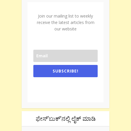
Join our mailing list to weekly
receive the latest articles from
our website
SUBSCRIBE!
One e-mail a week. We don't spam.
Don't forget to check the promotional
tab if you are using gmail.
ಫೇಸ್’ಬುಕ್’ನಲ್ಲಿ ಲೈಕ್ ಮಾಡಿ