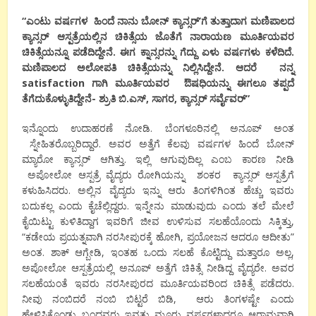
“ಎಂಟು ವರ್ಷಗಳ ಹಿಂದೆ ನಾನು ಬೋನ್ ಕ್ಯಾನ್ಸರ್’ಗೆ ತುತ್ತಾದಾಗ ಮಣಿಪಾಲದ
ಕ್ಯಾನ್ಸರ್ ಆಸ್ಪತ್ರೆಯಲ್ಲಿನ ಚಿಕಿತ್ಸೆಯ ಜೊತೆಗೆ ನಾರಾಯಣ ಮೂರ್ತಿಯವರ
ಚಿಕಿತ್ಸೆಯನ್ನೂ ಪಡೆದಿದ್ದೇನೆ. ಈಗ ಕ್ನಾನ್ಸರನ್ನು ಗೆದ್ದು ಏಳು ವರ್ಷಗಳು ಕಳೆದಿದೆ.
ಮಣಿಪಾಲದ ಅಲೋಪತಿ ಚಿಕಿತ್ಸೆಯನ್ನು ನಿಲ್ಲಿಸಿದ್ದೇನೆ. ಆದರೆ ನನ್ನ
satisfaction ಗಾಗಿ ಮೂರ್ತಿಯವರ ಔಷಧಿಯನ್ನು ಈಗಲೂ ತಪ್ಪದೆ
ತೆಗೆದುಕೊಳ್ಳುತಿದ್ದೇನೆ- ಶ್ರುತಿ ಬಿ.ಎಸ್, ಸಾಗರ, ಕ್ಯಾನ್ಸರ್ ಸರ್ವೈವರ್”
ಇನ್ನೊಂದು ಉದಾಹರಣೆ ನೋಡಿ. ಬೆಂಗಳೂರಿನಲ್ಲಿ ಅನೂಪ್ ಅಂತ
ಸ್ನೇಹಿತರೊಬ್ಬರಿದ್ದಾರೆ. ಅವರ ಅತ್ತೆಗೆ ಕೆಲವು ವರ್ಷಗಳ ಹಿಂದೆ ಬೋನ್
ಮ್ಯಾರೋ ಕ್ಯಾನ್ಸರ್ ಆಗಿತ್ತು. ಇಲ್ಲಿ ಆಗುವುದಿಲ್ಲ ಎಂಬ ಕಾರಣ ನೀಡಿ
ಅಪೋಲೋ ಆಸ್ಪತ್ರೆ ವೈದ್ಯರು ರೋಗಿಯನ್ನು ಶಂಕರ ಕ್ಯಾನ್ಸರ್ ಆಸ್ಪತ್ರೆಗೆ
ಕಳುಹಿಸಿದರು. ಅಲ್ಲಿನ ವೈದ್ಯರು ಇನ್ನು ಆರು ತಿಂಗಳಿಗಿಂತ ಹೆಚ್ಚು ಇವರು
ಬದುಕಲ್ಲ ಎಂದು ಕೈಚೆಲ್ಲಿದ್ದರು. ಇನ್ನೇನು ಮಾಡುವುದು ಎಂದು ತಲೆ ಮೇಲೆ
ಕೈಯಿಟ್ಟು ಕುಳಿತಿದ್ದಾಗ ಇವರಿಗೆ ಜೀವ ಉಳಿಸುವ ಸಲಹೆಯೊಂದು ಸಿಕ್ಕಿತ್ತು,
“ಕಡೇಯ ಪ್ರಯತ್ನವಾಗಿ ನರಸೀಪುರಕ್ಕೆ ಹೋಗಿ, ಪ್ರಯೋಜನ ಆದರೂ ಆದೀತು”
ಅಂತ. ಶಾಕ್ ಆಗ್ಬೇಡಿ, ಇಂತಹ ಒಂದು ಸಲಹೆ ಕೊಟ್ಟಿದ್ದು ಮತ್ತಾರೂ ಅಲ್ಲ,
ಅಪೋಲೋ ಆಸ್ಪತ್ರೆಯಲ್ಲಿ ಅನೂಪ್ ಅತ್ತೆಗೆ ಚಿಕಿತ್ಸೆ ನೀಡಿದ್ದ ವೈದ್ಯರೇ. ಅವರ
ಸಲಹೆಯಂತೆ ಇವರು ನರಸೀಪುರದ ಮೂರ್ತಿಯವರಿಂದ ಚಿಕಿತ್ಸೆ ಪಡೆದರು.
ನೀವು ನಂಬಿದರೆ ನಂಬಿ ಬಿಟ್ಟರೆ ಬಿಡಿ, ಆರು ತಿಂಗಳಷ್ಟೇ ಎಂದು
ಹೇಳಿಸಿಕೊಂಡು ಬಂದವರು ಇವತ್ತು ಮೂರು ವರ್ಷಗಳಾದರೂ ಆರಾಮವಾಗಿ