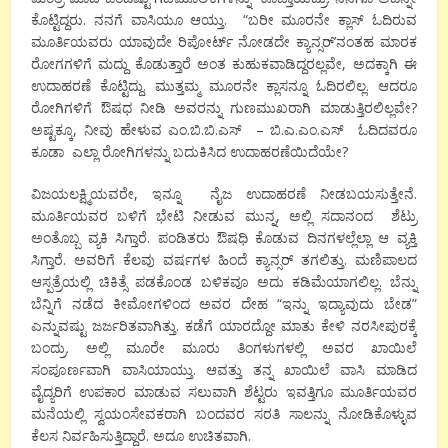
ಕೊಟ್ಟಿದ್ದರು. ನನಗೆ ವಾಸಿಯೂ ಆಯ್ತು. “ಬರೀ ಮೂರನೇ ಕ್ಲಾಸ್ ಓದಿರುವ
ಮೂರ್ತಿಯವರು ಯಾವುದೇ ರಿಪೋರ್ಟ್ ನೋಡದೇ ಕ್ಯಾನ್ಸರ್’ನಂತಹ ಮಾರಕ
ರೋಗಗಳಿಗೆ ಮದ್ದು ಕೊಡುತ್ತಾರೆ ಅಂತ ಕುಹುಕವಾಡಿದ್ದರಲ್ಲವೇ, ಅದಕ್ಕಾಗಿ ಈ
ಉದಾಹರಣೆ ಕೊಟ್ಟಿದ್ದು. ಮುತ್ತಮ್ಮ ಮೂರನೇ ಕ್ಲಾಸನ್ನೂ ಓದಿರಲಿಲ್ಲ. ಆದರೂ
ರೋಗಿಗಳಿಗೆ ಔಷಧ ನೀಡಿ ಅವರನ್ನು ಗುಣಮುಖರಾಗಿ ಮಾಡುತ್ತಿರಲಿಲ್ಲವೇ?
ಅಷ್ಟಕ್ಕೂ, ನೀವು ಹೇಳುವ ಎಂ.ಬಿ.ಬಿ.ಎಸ್ – ಬಿ.ಎ.ಎಂ.ಎಸ್ ಓದಿದವರೂ
ಕೂಡಾ ಎಲ್ಲಾ ರೋಗಿಗಳನ್ನು ಬದುಕಿಸಿದ ಉದಾಹರಣೆಯಿದೆಯೇ?
ವಿಜಯಲಕ್ಷ್ಮಿಯವರೇ, ಇನ್ನೂ ನೈಜ ಉದಾಹರಣೆ ನೀಡಬಯಸುತ್ತೇನೆ.
ಮೂರ್ತಿಯವರ ಬಳಿಗೆ ಭೇಟಿ ನೀಡುವ ಮುನ್ನ, ಅಲ್ಲಿ ಸದಾನಂದ ಶೆಟ್ರು
ಅಂತೊಬ್ಬ ವ್ಯಕಿ ಸಿಗ್ತಾರೆ. ಪಂಡಿತರು ಔಷಧಿ ಕೊಡುವ ದಿನಗಳಲ್ಲೆಲ್ಲಾ ಆ ವ್ಯಕ್ತಿ
ಸಿಗ್ತಾರೆ. ಅವರಿಗೆ ಕೆಲವು ವರ್ಷಗಳ ಹಿಂದೆ ಕ್ಯಾನ್ಸರ್ ತಗಲಿತ್ತು. ಮಣಿಪಾಲದ
ಆಸ್ಪತ್ರೆಯಲ್ಲಿ ಚಿಕಿತ್ಸೆ ಪಡಕೊಂಡ ಬಳಿಕವೂ ಅದು ಕಡಿಮೆಯಾಗಲಿಲ್ಲ. ಬೆನ್ನು
ಬೆನ್ನಿಗೆ ನಡೆದ ಕೀಮೋಗಳಿಂದ ಅವರ ದೇಹ “ಇನ್ನು ಇದ್ಯಾವುದು ಬೇಡ”
ಎನ್ನುವಷ್ಟು ಜರ್ಜರಿತವಾಗಿತ್ತು. ಕಡೆಗೆ ಯಾರದ್ದೋ ಮಾತು ಕೇಳಿ ನರಸೀಪುರಕ್ಕೆ
ಬಂದ್ರು. ಅಲ್ಲಿ ಮೂರೇ ಮೂರು ತಿಂಗಳುಗಳಲ್ಲಿ ಅವರ ಖಾಯಿಲೆ
ಸಂಪೂರ್ಣವಾಗಿ ವಾಸಿಯಾಯ್ತು. ಆವತ್ತು ತನ್ನ ಖಾಯಿಲೆ ವಾಸಿ ಮಾಡಿದ
ವೈದ್ಯರಿಗೆ ಉಪಕಾರ ಮಾಡುವ ಸಲುವಾಗಿ ಶೆಟ್ಟರು ಇವತ್ತಿಗೂ ಮೂರ್ತಿಯವರ
ಮನೆಯಲ್ಲಿ ಸ್ವಯಂಸೇವಕರಾಗಿ ಬಂದವರ ಸರತಿ ಸಾಲನ್ನು ನೋಡಿಕೊಳ್ಳುವ
ಕೆಲಸ ನಿರ್ವಹಿಸುತ್ತಿದ್ದಾರೆ. ಅದೂ ಉಚಿತವಾಗಿ.