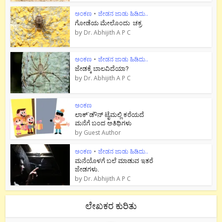
ಅಂಕಣ
•
ಜೇಡನ ಜಾಡು ಹಿಡಿದು..
ಗೋಡೆಯ ಮೇಲೊಂದು ಚಕ್ರ
by
Dr. Abhijith A P C
ಅಂಕಣ
•
ಜೇಡನ ಜಾಡು ಹಿಡಿದು..
ಜೇಡಕ್ಕೆ ಬಾಲವಿದೆಯಾ?
by
Dr. Abhijith A P C
ಅಂಕಣ
ಲಾಕ್`ಡೌನ್ ಟೈಮಲ್ಲಿ ಕರೆಯದೆ
ಮನೆಗೆ ಬಂದ ಅತಿಥಿಗಳು
by
Guest Author
ಅಂಕಣ
•
ಜೇಡನ ಜಾಡು ಹಿಡಿದು..
ಮನೆಯೊಳಗೆ ಬಲೆ ಮಾಡುವ ಇತರೆ
ಜೇಡಗಳು.
by
Dr. Abhijith A P C
ಲೇಖಕರ ಕುರಿತು