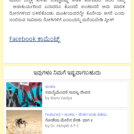
ಅಚಾತುರ್ಯದಿಂದ ಏನಾದರೂ ತೊಂದರೆ ಉಂಟಾದರೆ ಅದು ಮಾರಕ
ರೋಗಗಳಿಂದ ಬಳಲಿಕೊಂಡು ಮೂರ್ತಿಯವರನ್ನೇ ಕೊನೇಯ ಆಸರೆ ಎಂದು
ನಂಬಿರುವ ಸಾವಿರಾರು ರೋಗಿಗಳಿಗೆ ಎಂಬುದನ್ನು ಮರೆಯಬೇಡಿ ಪ್ಲೀಸ್!
Facebook ಕಾಮೆಂಟ್ಸ್
ಇವುಗಳೂ ನಿಮಗೆ ಇಷ್ಟವಾಗಬಹುದು
ಅಂಕಣ
ಸಮಸ್ಯೆಯೆಂದರೆ ಸಾವಲ್ಲ, ಜೀವನ
by
Manu Vaidya
Featured
•
ಅಂಕಣ
•
ಜೇಡನ ಜಾಡು ಹಿಡಿದು..
ಗೋಡೆಯ ಮೇಲಿನ ಜೇಡ- ಭಾಗ ೨
by
Dr. Abhijith A P C