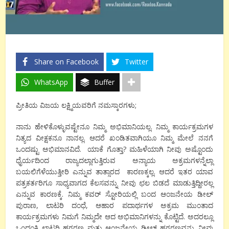
Share on Facebook
Twitter
WhatsApp
Buffer
ಪ್ರೀತಿಯ ವಿಜಯ ಲಕ್ಷ್ಮಿಯವರಿಗೆ ನಮಸ್ಕಾರಗಳು;
ನಾನು ಹೇಳಿಕೊಳ್ಳುವಷ್ಟೇನೂ ನಿಮ್ಮ ಅಭಿಮಾನಿಯಲ್ಲ. ನಿಮ್ಮ ಕಾರ್ಯಕ್ರಮಗಳ
ನಿತ್ಯದ ವೀಕ್ಷಕನೂ ನಾನಲ್ಲ. ಆದರೆ ಖಂಡಿತವಾಗಿಯೂ ನಿಮ್ಮ ಮೇಲೆ ನನಗೆ
ಒಂದಷ್ಟು ಅಭಿಮಾನವಿದೆ. ಯಾಕೆ ಗೊತ್ತಾ? ಮಹಿಳೆಯಾಗಿ ನೀವು ಅಷ್ಟೊಂದು
ಧೈರ್ಯದಿಂದ ರಾಜ್ಯದಲ್ಲಾಗುತ್ತಿರುವ ಅನ್ಯಾಯ ಅಕ್ರಮಗಳನ್ನೆಲ್ಲಾ
ಬಯಲಿಗೆಳೆಯುತ್ತೀರಿ ಎನ್ನುವ ತಾತ್ಸಾರದ ಕಾರಣಕ್ಕಲ್ಲ. ಆದರೆ ಇತರ ಯಾವ
ಪತ್ರಕರ್ತರಿಗೂ ಸಾಧ್ಯವಾಗದ ಕೆಲಸವನ್ನು ನೀವು ಛಲ ಬಿಡದೆ ಮಾಡುತ್ತಿದ್ದೀರಲ್ಲ
ಎನ್ನುವ ಕಾರಣಕ್ಕೆ. ನಿಮ್ಮ ಕವರ್ ಸ್ಟೋರಿಯಲ್ಲಿ ಬಂದ ಆಂಜನೇಯ ಡೀಲ್
ಪುರಾಣ, ಲಾಟರಿ ದಂಧೆ, ಆಹಾರ ಪದಾರ್ಥಗಳ ಅಕ್ರಮ ಮುಂತಾದ
ಕಾರ್ಯಕ್ರಮಗಳು ನಿಮಗೆ ನಿಮ್ಮದೇ ಆದ ಅಭಿಮಾನಿಗಳನ್ನು ಕೊಟ್ಟಿದೆ. ಅದರಲ್ಲೂ
ಒಂದಂಕಿ ಲಾಟರಿ ಹಗರಣ ಮತ್ತು ಆಂಜನೇಯ ಡೀಲ್ ಹಗರಣವನ್ನು ನೀವು