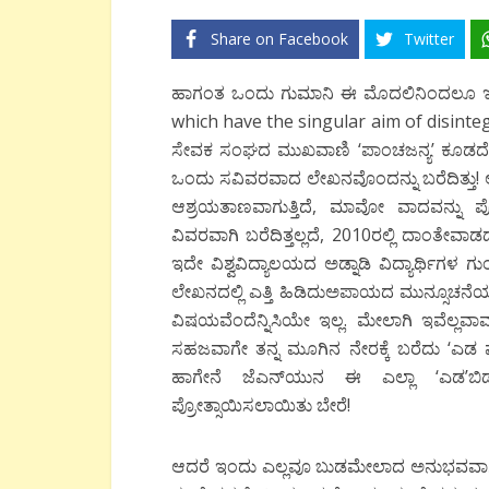
Share on Facebook
Twitter
ಹಾಗಂತ ಒಂದು ಗುಮಾನಿ ಈ ಮೊದಲಿನಿಂದಲೂ ಇತ್ತ
which have the singular aim of disintegr
ಸೇವಕ ಸಂಘದ ಮುಖವಾಣಿ ‘ಪಾಂಚಜನ್ಯ’ ಕೂಡದೆಹಲಿ
ಒಂದು ಸವಿವರವಾದ ಲೇಖನವೊಂದನ್ನು ಬರೆದಿತ್ತು! ಅ
ಆಶ್ರಯತಾಣವಾಗುತ್ತಿದೆ, ಮಾವೋ ವಾದವನ್ನು ಪೋಷಿಸ
ವಿವರವಾಗಿ ಬರೆದಿತ್ತಲ್ಲದೆ, 2010ರಲ್ಲಿ ದಾಂತೇವಾಡದ
ಇದೇ ವಿಶ್ವವಿದ್ಯಾಲಯದ ಅಡ್ನಾಡಿ ವಿದ್ಯಾರ್ಥಿಗಳ 
ಲೇಖನದಲ್ಲಿ ಎತ್ತಿ ಹಿಡಿದುಅಪಾಯದ ಮುನ್ಸೂಚನೆಯನ
ವಿಷಯವೆಂದೆನ್ನಿಸಿಯೇ ಇಲ್ಲ. ಮೇಲಾಗಿ ಇವೆಲ್ಲವಾವನ
ಸಹಜವಾಗೇ ತನ್ನ ಮೂಗಿನ ನೇರಕ್ಕೆ ಬರೆದು ‘ಎಡ ಪಂ
ಹಾಗೇನೆ ಜೆಎನ್‍ಯುನ ಈ ಎಲ್ಲಾ ‘ಎಡ’ಬಿಡಂಗಿ ವಿ
ಪ್ರೋತ್ಸಾಯಿಸಲಾಯಿತು ಬೇರೆ!
ಆದರೆ ಇಂದು ಎಲ್ಲವೂ ಬುಡಮೇಲಾದ ಅನುಭವವಾಗುತ್ತಾ ಇ