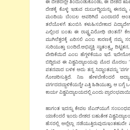
ಈ ದೇಶದಲ್ಲೇ ತಿಂದುಂಡುಕೊಂಡು, ಈ ದೇಶದ ಋಣದಿಂ
ದೇಶಕ್ಕೆ ಕೊಳ್ಳಿ ಇಡುವ ದುರ್ಬುದ್ಧಿಯನ್ನು ಈನಮ್ಮ 
ಮಂದಿಯ ಬೆಂಬಲ ಅವರಿಗಿದೆ ಎಂದಾದರೆ ಅಂತವರಿಗೆ 
ತಲೆಯೊಳಗೆ ತುಂಬಿಸಿ ಕಳುಹಿಸಬೇಕಾದ ವಿದ್ಯಾದೇಗ
ಎಲ್ಲಿಂದ ಬಂತು ಈ ರಾಷ್ಟ್ರವಿರೋಧಿ ಚಿಂತನೆ? ಕೇ
ಮುಗಿಲೆತ್ತರಕ್ಕೆ ಏರಿಸಲಿ ಎಂಬ ಕಾರಣಕ್ಕೆ ನ
ಸುರಿಯುತ್ತಾ ಬಂದಿದೆ.ಅಭಿವ್ಯಕ್ತಿ ಸ್ವಾತಂತ್ರ್ಯ, 
ವೇದಿಕೆಯಿದೆ ಎಂಬ ಹೆಗ್ಗಳಿಕೆಯೂ ಇದೆ. ಇದೇನೋ 
ಬಿದ್ದಿರುವ ಈ ವಿಶ್ವವಿದ್ಯಾಲಯವು ಮೊದ ಮೊದಲು ‘
ಪತನವಾದ ಬಳಿಕ ಅದು ತನ್ನ ಸಿದ್ಧಾಂತವನ್ನು ‘ವರ್
ಗೋಚರಿಸುತ್ತಿದೆ. ನಿಜ ಹೇಳಬೇಕೆಂದರೆ ಅದ
ವರ್ಗದದಬ್ಬಾಳಿಕೆಯನ್ನೇ ಎತ್ತಿ ಹಿಡಿಯುತ್ತಾ, ಆ ಬಗ್ಗ
ಕಾರ್ಯ ವಿಶ್ವವಿದ್ಯಾಲಯದಲ್ಲಿ ಎಂದು ಪ್ರಾರಂಭವಾಯಿ
ಹಾಗಂತ ಇದನ್ನು ಕೇವಲ ಜೆಎನ್‍ಯುಗೆ ಸಂಬಂಧಪಟ್ಟ ಕ
ಯಾಕೆಂದರೆ ಇಂದು ದೇಶದ ಬಹುತೇಕ ವಿಶ್ವವಿದ್ಯಾಲಯಗಳ
ಹೆಸರಲ್ಲಿ ಅಲ್ಲೆಲ್ಲಾ ನಡೆಯುತ್ತಿರುವುದುಇಂತಹು