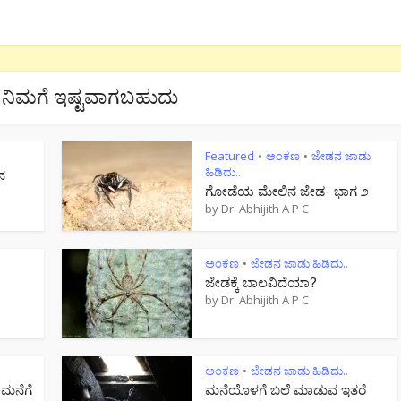
ನಿಮಗೆ ಇಷ್ಟವಾಗಬಹುದು
Featured
ಅಂಕಣ
ಜೇಡನ ಜಾಡು
•
•
ಹಿಡಿದು..
ನ
ಗೋಡೆಯ ಮೇಲಿನ ಜೇಡ- ಭಾಗ ೨
by
Dr. Abhijith A P C
ಅಂಕಣ
ಜೇಡನ ಜಾಡು ಹಿಡಿದು..
•
ಜೇಡಕ್ಕೆ ಬಾಲವಿದೆಯಾ?
by
Dr. Abhijith A P C
ಅಂಕಣ
ಜೇಡನ ಜಾಡು ಹಿಡಿದು..
•
 ಮನೆಗೆ
ಮನೆಯೊಳಗೆ ಬಲೆ ಮಾಡುವ ಇತರೆ