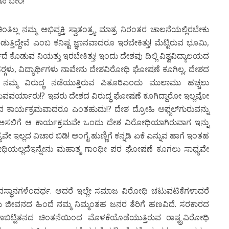
ಳು ಬೇರೆ!
ಲ ನಮ್ಮ ಅಭಿವ್ಯಕ್ತಿ ಸ್ವಾತಂತ್ರ್ಯ ಮಾತ್ರ ನಿರಂತರ ಚಾಲನೆಯಲ್ಲಿರಬೇಕು
ತಿದ್ದೇವೆ ಎಂಬ ಕನಿಷ್ಟ ಜ್ಞಾನವಾದರೂ ಇರಬೇಕಿತ್ತು! ಮೆಟ್ಟಿರುವ ಭೂಮಿ,
ಕೊಡುವ ನಿಯತ್ತು ಇರಬೇಕಿತ್ತು! ಇಂದು ದೇಶವು ದಿಲ್ಲಿ ವಿಶ್ವವಿದ್ಯಾಲಯದ
ೇಸರ್‍ಗಳು, ವಿದ್ಯಾರ್ಥಿಗಳು ನಾವೇನು ದೇಶವಿರೋಧಿ ಘೋಷಣೆ ಕೂಗಿಲ್ಲ, ದೇಶದ
ಮ್ಮ ವಿರುದ್ಧ ನಡೆಯುತ್ತಿರುವ ಪಿತೂರಿಎಂದು ಮುಲಾಮು ಹಚ್ಚಲು
ಂಬುವವರ್ಯಾರು!? ಇವರು ದೇಶದ ವಿರುದ್ಧ ಘೋಷಣೆ ಕೂಗಿದ್ದಾರೋ ಇಲ್ಲವೋ
 ಕಾರ್ಯಕ್ರಮವಾದರೂ ಎಂತಹುದು!? ದೇಶ ದ್ರೋಹಿ ಅಫ್ಜಲ್‍ಗುರುವನ್ನು
? ಅಸಲಿಗೆ ಆ ಕಾರ್ಯಕ್ರಮವೇ ಒಂದು ದೇಶ ವಿರೋಧಿಯಾಗಿರುವಾಗ ಇನ್ನು
ಇಲ್ಲದ ವಿಚಾರ ಬಿಡಿ! ಅಂಗೈ ಹುಣ್ಣಿಗೆ ಕನ್ನಡಿ ಏಕೆ ಎನ್ನುವ ಹಾಗೆ ಇಂತಹ
ಿರೋಧಿಯಲ್ಲದೆಇನ್ನೇನು ಮಹಾತ್ಮ ಗಾಂಧೀ ಪರ ಘೋಷಣೆ ಕೂಗಲು ಸಾಧ್ಯವೇ
ವಸ್ಥಾನಗಳೆಂದರ್ಥ. ಆದರೆ ಇಲ್ಲೇ ಸಮಾಜ ವಿರೋಧಿ ಚಟುವಟಿಕೆಗಳಾದರೆ
ಾಮಿ ಜೀವನದ ಹಿಂದೆ ನಮ್ಮ ನಿಮ್ಮಂತಹ ಜನರ ತೆರಿಗೆ ಹಣವಿದೆ. ಸರಕಾರದ
ೇಕಾಬಿಟ್ಟಿತನದ ಚಿಂತನೆಯಿಂದ ಮೊಳಕೆಯೊಡೆಯುತ್ತಿರುವ ರಾಷ್ಟ್ರವಿರೋಧಿ