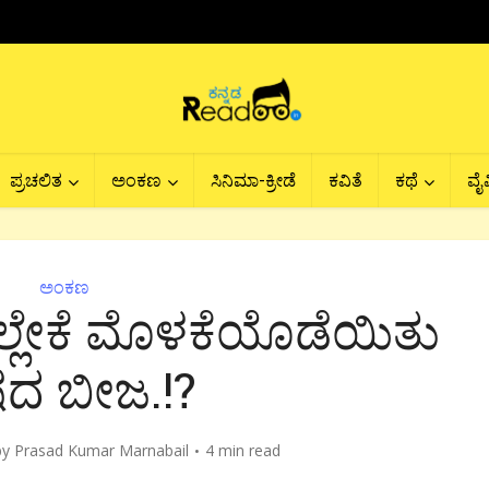
ಪ್ರಚಲಿತ
ಅಂಕಣ
ಸಿನಿಮಾ-ಕ್ರೀಡೆ
ಕವಿತೆ
ಕಥೆ
ವೈವ
ಅಂಕಣ
ಲ್ಲೇಕೆ ಮೊಳಕೆಯೊಡೆಯಿತು
ಷದ ಬೀಜ.!?
by
Prasad Kumar Marnabail
4 min read