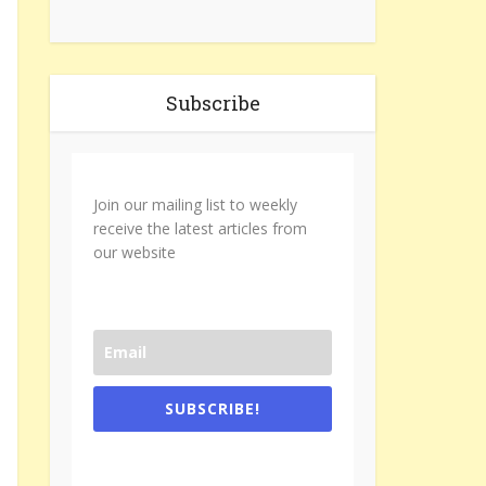
Subscribe
Join our mailing list to weekly
receive the latest articles from
our website
SUBSCRIBE!
One e-mail a week. We don't spam.
Don't forget to check the promotional
tab if you are using gmail.