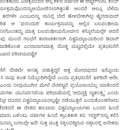
ಂತಹುದು. ವಿಚಿತ್ರವೆಂದರೆ ಅಲ್ಲಿ ಕಳೆದ ವರ್ಷವೇ ಈ ಅಫ್ಜಲ್‍ಗುರು, ಕಸಬ್‍
್ಯಕ್ರಮವೊಂದನ್ನುಆಯೋಜಿಸಲಾಗಿತ್ತಂತೆ! ಅಂದರೆ ಅಲ್ಲೂ ಬೆಳೆದು
ತಲೆಗಳೇ ಎಂಬುದನ್ನು ನಾನಿಲ್ಲಿ ಬೇರೆ ಹೇಳಬೇಕಾಗಿಲ್ಲ! ಹೈದರಾಬಾದ್‍
ಪ್ರೇರಿತ ಆ ‘ಘನಂದಾರಿ’ ಕಾರ್ಯಕ್ರಮವನ್ನು ಅಲ್ಲಿನ ಬಲಪಂಥೀಯ
ಾವಸನಗೊಂಡದ್ದು ಮಾತ್ರ ಬಲಪಂಥೀಯನೋರ್ವನ ಕಗ್ಗೊಲೆಯಲ್ಲೇ! ಆದರೆ
 ಗುಂಪು ಮುಂದೆ ಗಲಭೆಗೆ ಕಾರಣಕರ್ತನಾಗಿ ವಿಶ್ವವಿದ್ಯಾಲಯದಿಂದ ಡಿಬಾರ್‍
ಯೆ ಮಾಡಿಕೊಂಡ ಎಂದಾದಾಗಮಾತ್ರ ದೊಡ್ಡ ಮಟ್ಟದಲ್ಲಿಯೇ ಪ್ರತಿಭಟನೆಗೆ
ು ಮುಖದ ಪರಿಚಯವಷ್ಟೇ!
ಘಟನೆಗೆ ದೇಶವೇ ಅಸಹ್ಯ ಪಡುತ್ತಿದ್ದರೆ ಅತ್ತ ಜೋಧಪುರದ ಇನ್ನೊಂದು
ಿಸಿ ನಾವು ಕೂಡ ನಿಮ್ಮೊಂದಿಗಿದ್ದೇವೆ ಎಂದು ಪ್ರತಿಭಟನೆಗೆ ಇಳಿದಿದೆ! ಅರೇ,
 ಎಂದು ನೀವುಮೂಗಿನ ಮೇಲೆ ಬೆರಳಿಟ್ಟರೆ ಪ್ರಯೋಜನವಿಲ್ಲ ಯಾಕೆಂದರೆ
ು ಯುನಿರ್ವಸಿಟಿಯ ಪರಿಭಾಷೆಯಲ್ಲಿ ‘ಅಭಿವ್ಯಕ್ತಿ ಸ್ವಾತಂತ್ರ್ಯ’ ಎಂದು
 ಎಲ್ಲೋ ದೂರದ ವಿಶ್ವವಿದ್ಯಾಲಯದಲ್ಲಷ್ಟೇ ನಡೆಯುತ್ತಿದೆ ಎಂದುಕೊಂಡರೆಅದು
 ಕೆದಕಿದರೆ ಈ ದೇಶದ ಹಲವಾರು ವಿಶ್ವವಿದ್ಯಾಲಯಗಳು ಒಂದರ ಹಿಂದೆ
ಾರು ಏಳೆಂಟು ವರ್ಷಗಳ ಹಿಂದೆ ಕ್ರಾಂತಿಕಾರಿ ಕವಿ ‘ಗದ್ದರ್‍’ನನ್ನು ಕರೆಸಿ
್ಮ ಬಗಲಲ್ಲೇ ಇದೆ! ಸುತ್ತ ಮುತ್ತ ಸಿಕ್ಕಿಬಬಿದ್ದಿರುವ ನಕ್ಸಲರಲ್ಲಿ ಅನೇಕರು