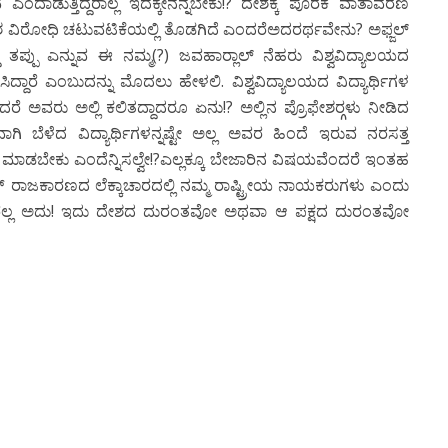
 ಎಂದಾಡುತ್ತಿದ್ದರಾಲ್ಲ ಇದಕ್ಕೇನನ್ನಬೇಕು!? ದೇಶಕ್ಕೆ ಪೂರಕ ವಾತಾವರಣ
ದೇಶ ವಿರೋಧಿ ಚಟುವಟಿಕೆಯಲ್ಲಿ ತೊಡಗಿದೆ ಎಂದರೆಅದರರ್ಥವೇನು? ಅಫ್ಜಲ್‍
 ತಪ್ಪು ಎನ್ನುವ ಈ ನಮ್ಮ(?) ಜವಹಾರ್‍ಲಾಲ್‍ ನೆಹರು ವಿಶ್ವವಿದ್ಯಾಲಯದ
ಳೆಸಿದ್ದಾರೆ ಎಂಬುದನ್ನು ಮೊದಲು ಹೇಳಲಿ. ವಿಶ್ವವಿದ್ಯಾಲಯದ ವಿದ್ಯಾರ್ಥಿಗಳ
ಅವರು ಅಲ್ಲಿ ಕಲಿತದ್ದಾದರೂ ಏನು!? ಅಲ್ಲಿನ ಪ್ರೊಫೇಶರ್‍ಗಳು ನೀಡಿದ
 ಬೆಳೆದ ವಿದ್ಯಾರ್ಥಿಗಳನ್ನಷ್ಟೇ ಅಲ್ಲ ಅವರ ಹಿಂದೆ ಇರುವ ನರಸತ್ತ
ತೆ ಮಾಡಬೇಕು ಎಂದೆನ್ನಿಸಲ್ವೇ!?ಎಲ್ಲಕ್ಕೂ ಬೇಜಾರಿನ ವಿಷಯವೆಂದರೆ ಇಂತಹ
ಾಂಕ್‍ ರಾಜಕಾರಣದ ಲೆಕ್ಕಾಚಾರದಲ್ಲಿ ನಮ್ಮ ರಾಷ್ಟ್ರೀಯ ನಾಯಕರುಗಳು ಎಂದು
ದ್ದಾರಲ್ಲ ಅದು! ಇದು ದೇಶದ ದುರಂತವೋ ಅಥವಾ ಆ ಪಕ್ಷದ ದುರಂತವೋ