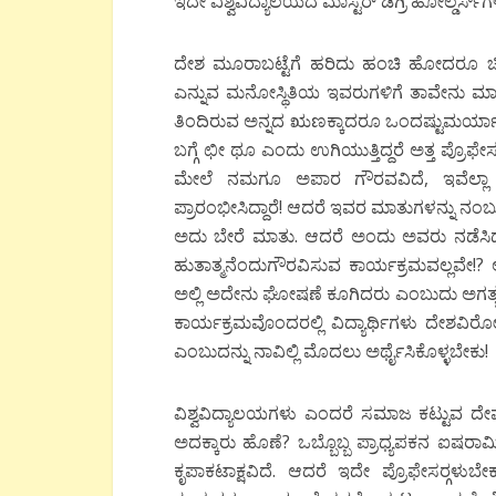
ಇದೇ ವಿಶ್ವವಿದ್ಯಾಲಯದ ಮಾಸ್ಟರ್‍ ಡಿಗ್ರಿ ಹೋಲ್ಡರ್ಸ್‍ಗ
ದೇಶ ಮೂರಾಬಟ್ಟೆಗೆ ಹರಿದು ಹಂಚಿ ಹೋದರೂ ಚಿಂತಿಲ್
ಎನ್ನುವ ಮನೋಸ್ಥಿತಿಯ ಇವರುಗಳಿಗೆ ತಾವೇನು ಮಾಡುತ್
ತಿಂದಿರುವ ಅನ್ನದ ಋಣಕ್ಕಾದರೂ ಒಂದಷ್ಟುಮರ್ಯಾದೆ 
ಬಗ್ಗೆ ಛೀ ಥೂ ಎಂದು ಉಗಿಯುತ್ತಿದ್ದರೆ ಅತ್ತ ಪ್ರೊಫ
ಮೇಲೆ ನಮಗೂ ಅಪಾರ ಗೌರವವಿದೆ, ಇವೆಲ್ಲಾ ನ
ಪ್ರಾರಂಭೀಸಿದ್ದಾರೆ! ಆದರೆ ಇವರ ಮಾತುಗಳನ್ನು ನ
ಅದು ಬೇರೆ ಮಾತು. ಆದರೆ ಅಂದು ಅವರು ನಡೆಸಿದ
ಹುತಾತ್ಮನೆಂದುಗೌರವಿಸುವ ಕಾರ್ಯಕ್ರಮವಲ್ಲವೇ!
ಅಲ್ಲಿ ಅದೇನು ಘೋಷಣೆ ಕೂಗಿದರು ಎಂಬುದು ಅಗತ್ಯವೇ 
ಕಾರ್ಯಕ್ರಮವೊಂದರಲ್ಲಿ ವಿದ್ಯಾರ್ಥಿಗಳು ದೇಶವ
ಎಂಬುದನ್ನು ನಾವಿಲ್ಲಿ ಮೊದಲು ಅರ್ಥೈಸಿಕೊಳ್ಳಬೇಕು!
ವಿಶ್ವವಿದ್ಯಾಲಯಗಳು ಎಂದರೆ ಸಮಾಜ ಕಟ್ಟುವ ದೇ
ಅದಕ್ಕಾರು ಹೊಣೆ? ಒಬ್ಬೊಬ್ಬ ಪ್ರಾಧ್ಯಪಕನ ಐಷರ
ಕೃಪಾಕಟಾಕ್ಷವಿದೆ. ಆದರೆ ಇದೇ ಪ್ರೊಫೇಸರ್‍ಗಳುಬ