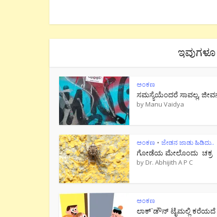
ಇವುಗಳೂ 
ಅಂಕಣ
ಸಮಸ್ಯೆಯೆಂದರೆ ಸಾವಲ್ಲ, ಜೀವ
by
Manu Vaidya
ಅಂಕಣ
ಜೇಡನ ಜಾಡು ಹಿಡಿದು..
•
ಗೋಡೆಯ ಮೇಲೊಂದು ಚಕ್ರ
by
Dr. Abhijith A P C
ಅಂಕಣ
ಲಾಕ್`ಡೌನ್ ಟೈಮಲ್ಲಿ ಕರೆಯದೆ