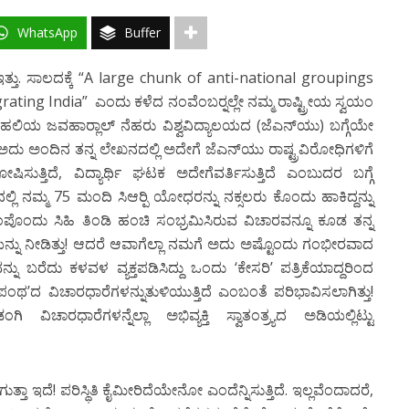
WhatsApp
Buffer
ು. ಸಾಲದಕ್ಕೆ “A large chunk of anti-national groupings
ating India” ಎಂದು ಕಳೆದ ನಂವೆಂಬರ್‍ನಲ್ಲೇ ನಮ್ಮ ರಾಷ್ಟ್ರೀಯ ಸ್ವಯಂ
ಯ ಜವಹಾರ್‍ಲಾಲ್‍ ನೆಹರು ವಿಶ್ವವಿದ್ಯಾಲಯದ (ಜೆಎನ್‍ಯು) ಬಗ್ಗೆಯೇ
ದು ಅಂದಿನ ತನ್ನ ಲೇಖನದಲ್ಲಿ ಅದೇಗೆ ಜೆಎನ್‍ಯು ರಾಷ್ಟ್ರವಿರೋಧಿಗಳಿಗೆ
ುತ್ತಿದೆ, ವಿದ್ಯಾರ್ಥಿ ಘಟಕ ಅದೇಗೆವರ್ತಿಸುತ್ತಿದೆ ಎಂಬುದರ ಬಗ್ಗೆ
ಲ್ಲಿ ನಮ್ಮ 75 ಮಂದಿ ಸಿಆರ್‍ಪಿ ಯೋಧರನ್ನು ನಕ್ಸಲರು ಕೊಂದು ಹಾಕಿದ್ದನ್ನು
ಗುಂಪೊಂದು ಸಿಹಿ ತಿಂಡಿ ಹಂಚಿ ಸಂಭ್ರಮಿಸಿರುವ ವಿಚಾರವನ್ನೂ ಕೂಡ ತನ್ನ
್ನು ನೀಡಿತ್ತು! ಆದರೆ ಆವಾಗೆಲ್ಲಾ ನಮಗೆ ಅದು ಅಷ್ಟೊಂದು ಗಂಭೀರವಾದ
್ನು ಬರೆದು ಕಳವಳ ವ್ಯಕ್ತಪಡಿಸಿದ್ದು ಒಂದು ‘ಕೇಸರಿ’ ಪತ್ರಿಕೆಯಾದ್ದರಿಂದ
ಥ’ದ ವಿಚಾರಧಾರೆಗಳನ್ನುತುಳಿಯುತ್ತಿದೆ ಎಂಬಂತೆ ಪರಿಭಾವಿಸಲಾಗಿತ್ತು!
ಚಾರಧಾರೆಗಳನ್ನೆಲ್ಲಾ ಅಭಿವ್ಯಕ್ತಿ ಸ್ವಾತಂತ್ರ್ಯದ ಅಡಿಯಲ್ಲಿಟ್ಟು
ದೆ! ಪರಿಸ್ಥಿತಿ ಕೈಮೀರಿದೆಯೇನೋ ಎಂದೆನ್ನಿಸುತ್ತಿದೆ. ಇಲ್ಲವೆಂದಾದರೆ,