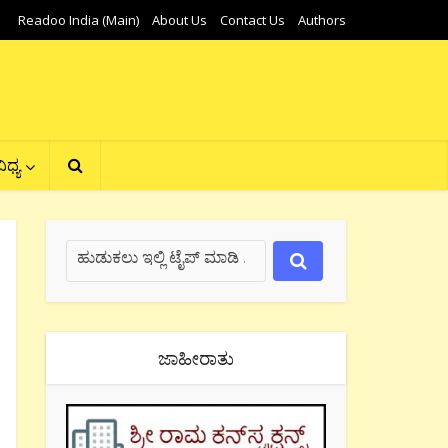
Readoo India (Main)
About Us
Contact Us
Authors
ಿಧ್ಯ
ಜಾಹೀರಾತು