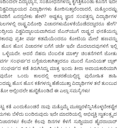
ದಲೇ ವಿದ್ಯಾಭ್ಯಾಸ, ಸಂಶೋಧನೆಗಳನ್ನು ಕೈಗೆತ್ತಿಕೊಂಡು ಕೊನೆಗೆ ಇದೇ
ವಿಶ್ವವಿದ್ಯಾಲಯದ ವಿದ್ಯಾರ್ಥಿಗಳು ತೋರಿಸುತ್ತಾರೆಂದಾದರೆ, ಮತ್ತೊಂದಷ್ಟು
ಏನನ್ನಬೇಕು ಹೇಳಿ!? ಅಷ್ಟಕ್ಕೂ ಜ್ಞಾನ ಸಂಪತ್ತನ್ನು ವಿದ್ಯಾರ್ಥಿಗಳ
ುಲಗಳಲ್ಲಿ ರಾಷ್ಟ್ರವಿರೋಧಿ ವಿಚಾರಗಳುಮೊಳಕೆಯೊಡೆದದ್ದಾದರೂ ಹೇಗೆ?
ಂದ್ರೀಯ ವಿಶ್ವವಿದ್ಯಾಲಯವಾಗಿರುವ ಜೆಎನ್‍ಯುಗೆ ರಾಷ್ಟ್ರದ ಘನತೆಯನ್ನು
ಮ್ಮ ಸರಕಾರವು ಪ್ರತೀ ವರ್ಷ ಕಡಮೆಯೆಂದರೂ ಕೋಟಿಯ ಮೇಲೆ ಹಣವನ್ನು
ದಿಟ್ಟತನ, ಹೊಸ ಹೊಸ ವಿಚಾರಗಳ ಬಗೆಗೆ ಚರ್ಚೆ ಇವೇ ಮೊದಲಾದವುಗಳಿಗೆ ಇಲ್ಲಿ
ಒಳ್ಳೆಯದೇ. ಆದರೆ ನೆಹರು ಬೆಂಬಲಿತ ಮಾರ್ಕ್ಸ್ ಚಿಂತನೆಗಳಿಗೆ ಜೋತು
ವರ್ಗ ಸಂಘರ್ಷ’ದ ಬಗ್ಗೆಚುರುಕಾಗಿತ್ತಾದರೂ ಮುಂದೆ ಸೋವಿಯತ್‍ ಬ್ಲಾಕ್‍
ಗ ಸಂಘರ್ಷ’ದ ಕಡೆ ತಿರುಗಿಸಿದ್ದು ಮಾತ್ರ ಇಂದು ತೀರಾ ಅಪಾಯಕಾರಿಯಾಗಿ
್ಯಾವುದೋ ಒಂದು ಕಾಲದಲ್ಲಿ ಆಚರಣೆಯಲ್ಲಿದ್ದ ಪುರೋಹಿತ ಶಾಹಿ
ೆ ಒಂದಷ್ಟು ಹೊಸ ಹೊಸ ಕತೆಗಳನ್ನು ಹೆಣೆಯುತ್ತಾ ವಿದ್ಯಾರ್ಥಿಗಳ ತಲೆ ತುಂಬುವ
ತೋ ಅಲ್ಲಿಂದಲೇ ಹುಟ್ಟಿಕೊಂಡಿದೆ ಈ ಎಲ್ಲಾ ಸಮಸ್ಯೆಗಳು!
ತೆ ಎಂದುಕೊಂಡರೆ ನಾವು ಮತ್ತೊಮ್ಮೆ ಮುಟ್ಟಾರಳೆನ್ನಿಸಿಕೊಳ್ಳಬೇಕಷ್ಟೇ!
ು ಬೆಳೆದು ಬಂದಿರುವುದು ಇದೇ ಮಾದರಿಯಲ್ಲಿ. ಅಭಿವ್ಯಕ್ತಿ ಸ್ವಾತಂತ್ರ್ಯದ
ದೇ ವಿಚಾರಗಳು! ಕೆಲವೇ ಕೆಲವು ದಿನಗಳ ಕೆಳಗೆ ಸುದ್ದಿಯಾದ ಹೈದರಾಬಾದ್‍